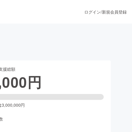
ログイン
/
新規会員登録
うすぐ公開されます
支援総額
プロダクト
,000
円
ファッション
スポーツ
,000,000円
数
ア
ソーシャルグッド
人