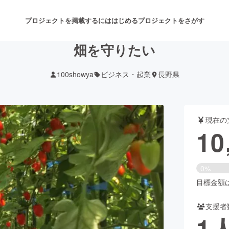
プロジェクトを掲載するには
はじめる
プロジェクトをさがす
畑を守りたい
100showya
ビジネス・起業
長野県
注目のリターン
注目の新着プロジェクト
募集終了が近いプロジェクト
も
現在の
音楽
舞台・パフォーマンス
10
ゲーム・サービス開発
フード・飲食店
0%
書籍・雑誌出版
アニメ・漫画
目標金額は3
支援者
チャレンジ
ビューティー・ヘルスケ
1