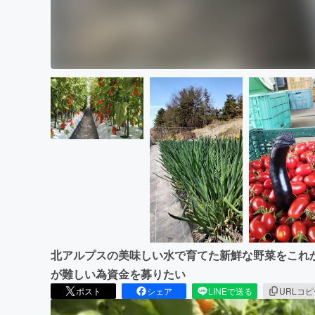
北アルプスの美味しい水で育てた新鮮な野菜をこれ
が難しい為資金を募りたい
ポスト
シェア
LINEで送る
URLコ