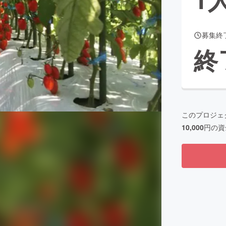
募集終
CAMPFIRE for Social Good
CAMPFIRE Creation
終
CAMPFIREふるさと納税
machi-ya
コミュニティ
このプロジェ
10,000
円の資