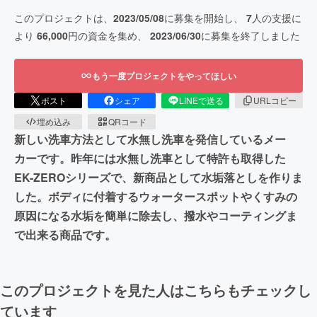
このプロジェクトは、
2023/05/08
に募集を開始し、
7
人の支援に
より
66,000
円の資金を集め、
2023/06/30
に募集を終了しました
もう一度プロジェクトをやってほしい
ポスト
シェア
LINEで送る
URLコピー
埋め込み
QRコード
新しい洗車方法として水無し洗車を発信しているメー
カーです。昨年には水無し洗車として特許も取得した
EK-ZEROシリーズで、新商品として水垢落としを作りま
した。ボディに付着するウォータースポットやくすみの
原因になる水垢を簡単に除去し、撥水やコーティングま
で出来る商品です。
このプロジェクトを見た人はこちらもチェックし
ています