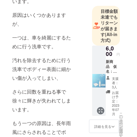
います。
目標金額
原因はいくつかあります
未達でも
リターン
が、
が届きま
す
(All-in
一つは、車を綺麗にするた
方式)
めに行う洗車です。
6,0
00
円
汚れを除去するために行う
新商
品 仮
洗車でボディー表面に細か
名：水
垢落と
い傷が入ってしまい、
支援
し 150
者：
ｍｌ
3人
さらに回数を重ねる事で
セット
お届
定価
け予
徐々に輝きが失われてしま
4,500円
定：
（予
2023
います。
年07
定）
こ
月
EK-
の
リ
ZERO
タ
もう一つの原因は、長年雨
ー
エア
ン
詳細を見る
を
ゾー
選
風にさらされることでボ
択
ル ク
す