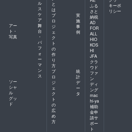
ル
と
キーポ
ふる
ス
は
リシー
さと
ケ
プ
実
納税
ア
ロ
施
AD
アー
舞
ジ
事
FOR
ト・
台
ェ
例
ALL
写真
・
ク
HIO
パ
ト
KOS
フ
の
HI
ォ
作
JFA
ー
り
クラ
マ
方
ウド
ン
プ
統
ファ
ス
ロ
計
ン
ソー
ジ
デ
ディ
シャ
ェ
ー
ング
ル
ク
タ
mac
グッ
ト
hi-ya
ド
の
補助
広
金申
め
請サ
方
ポー
ト