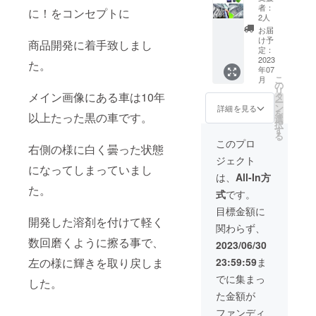
し 150
ク
者：
に！をコンセプトに
ｍｌ
2人
セッ
お届
ト
定価
け予
商品開発に着手致しまし
定価
4,000円
定：
4,500円
2023
た。
年07
（予
こ
月
定）
の
リ
EK-
メイン画像にある車は10年
タ
ー
ZERO
ン
詳細を見る
を
以上たった黒の車です。
エア
選
択
ゾー
す
る
ル ク
このプロ
右側の様に白く曇った状態
ロス
ジェクト
セッ
になってしまっていまし
ト
は、
All-In方
た。
式
です。
定
価3,800
目標金額に
円 Ek-
開発した溶剤を付けて軽く
関わらず、
ZERO
数回磨くように擦る事で、
500ｍ
2023/06/30
ｌ ク
左の様に輝きを取り戻しま
23:59:59
ま
ロス
セッ
でに集まっ
した。
ト
た金額が
ファンディ