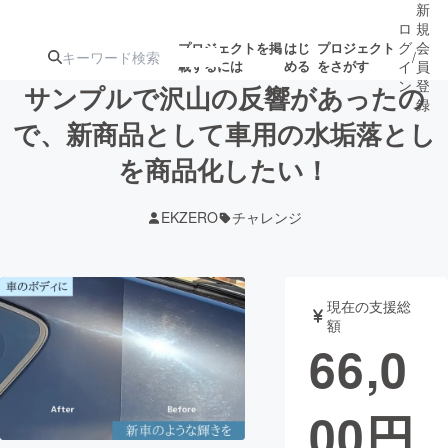
新
ロ
規
グ
会
プロジェクトを掲
はじ
プロジェクト
/
載するには
める
をさがす
イ
員
ン
登
サンプルで沢山の反響があったの
録
で、新商品として車用の水垢落とし
を商品化したい！
人気のプロ
注目のリ
注目の新着プロ
募集終了が近いプ
もうすぐ公開
ジェクト
ターン
ジェクト
ロジェクト
されます
EKZERO
チャレンジ
アート・写真
音楽
現在の支援総
テクノロジー・ガジェット
ゲーム・サ
額
66,0
映像・映画
書籍・雑誌
00
円
ビジネス・起業
チャレンジ