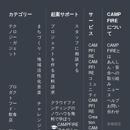
カテゴリー
起案サポート
サ
CAMP
ー
FIRE
テク
ま
プ
ス
ビ
につい
ノロ
ち
ロ
タ
ス
て
ジー
づ
ジ
ッ
・ガ
く
ェ
フ
CAM
CAMP
ジェ
り
ク
に
PFI
FIREと
ット
・
ト
相
RE
は
地
を
談
CAM
あんし
域
作
す
PFI
ん・安
活
る
る
RE
全への
性
資
コ
取り組
化
料
ミュ
み
プロ
音
請
ニ
ニュー
ダク
楽
求
ティ
ス
ト
CAM
ヘルプ
クラウドファ
フー
チ
PFI
お問い
ンディングの
ド・
ャ
RE
合わせ
ノウハウを無
飲食
レ
Crea
料で学ぼう
店
ン
tion
各種規定
CAMPFIRE
ジ
CAM
アカデミー