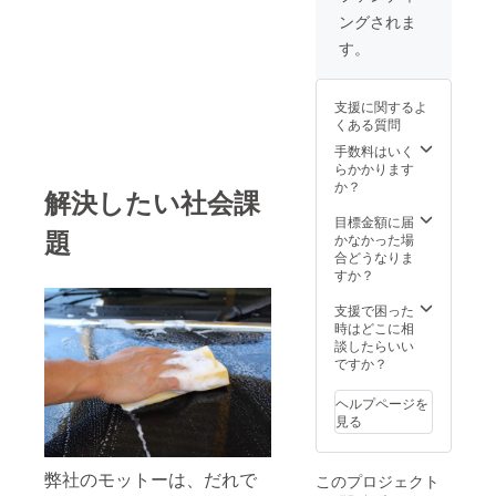
定価
ングされま
3,000円
EK-
す。
ZERO 1
Ｌ 詰
替え
支援に関するよ
パッ
くある質問
ク
手数料はいく
らかかります
定価
か？
解決したい社会課
4,000円
目標金額に届
題
かなかった場
合どうなりま
すか？
支援で困った
時はどこに相
談したらいい
ですか？
ヘルプページを
見る
弊社のモットーは、だれで
このプロジェクト