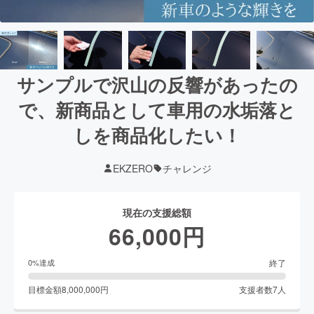
サンプルで沢山の反響があったの
で、新商品として車用の水垢落と
しを商品化したい！
EKZERO
チャレンジ
現在の支援総額
66,000
円
終了
0
%達成
目標金額
8,000,000
円
支援者数
7
人