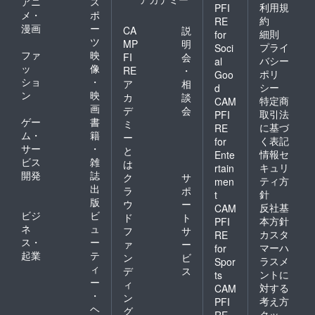
アニ
ス
利用規
PFI
メ・
ポ
約
RE
漫画
ー
CA
説
細則
for
ツ
MP
明
プライ
Soci
ファ
映
FI
会
バシー
al
ッ
像
RE
・
ポリ
Goo
ショ
・
ア
相
シー
d
ン
映
カ
談
特定商
CAM
画
デ
会
取引法
PFI
ゲー
書
ミ
に基づ
RE
ム・
籍
ー
く表記
for
サー
・
と
情報セ
Ente
ビス
雑
は
キュリ
rtain
開発
誌
ク
サ
ティ方
men
出
ラ
ポ
針
t
版
ウ
ー
反社基
CAM
ビジ
ビ
ド
ト
本方針
PFI
ネ
ュ
フ
サ
カスタ
RE
ス・
ー
ァ
ー
マーハ
for
起業
テ
ン
ビ
ラスメ
Spor
ィ
デ
ス
ントに
ts
ー
ィ
対する
CAM
・
ン
考え方
PFI
ヘ
グ
クッ
RE