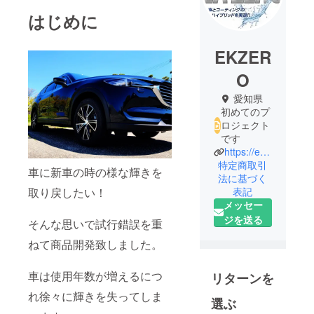
はじめに
EKZER
O
愛知県
初めてのプ
ロジェクト
です
https://ek-zero.com/
特定商取引
車に新車の時の様な輝きを
法に基づく
取り戻したい！
表記
メッセー
ジを送る
そんな思いで試行錯誤を重
ねて商品開発致しました。
車は使用年数が増えるにつ
リターンを
れ徐々に輝きを失ってしま
選ぶ