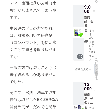
る
ロス
ディー表面に薄い皮膜（水
9,0
セッ
垢）が形成されてしまう事
ト
00
円
です。
新商
定価
品 仮
3,800円
名：水
車関連のプロの方であれ
垢落と
支援
し 150
者：
ば、機械を用いて研磨剤
ｍｌ
2人
セッ
（コンパウンド）を使い磨
お届
ト 定
け予
価4,500
くことで輝きを取り戻せま
定：
円（予
2023
すが、
年07
定）
こ
月
EK-
の
リ
ZERO
タ
一般の方では磨くことも出
ー
500ｍｌ
ン
詳細を見る
を
クロス
選
来ず諦めるしかありません
択
セッ
す
る
ト
でした。
12,
定価
000
円
3,000円
そこで、水無し洗車で昨年
新商
EK-
品 仮
特許も取得したEK-ZEROの
ZERO
名：水
1Ｌ詰替
開発部門が、だれでも簡単
垢落と
えパッ
支援