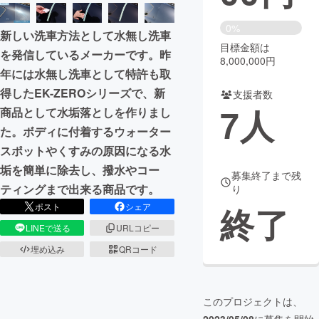
まちづくり・地域活性化
0%
新しい洗車方法として水無し洗車
目標金額は
を発信しているメーカーです。昨
8,000,000円
CAMPFIRE for Social Good
CAMPFIRE Creation
年には水無し洗車として特許も取
CAMPFIREふるさと納税
machi-ya
コミュニティ
得したEK-ZEROシリーズで、新
支援者数
7
人
商品として水垢落としを作りまし
た。ボディに付着するウォーター
スポットやくすみの原因になる水
垢を簡単に除去し、撥水やコー
募集終了まで残
ティングまで出来る商品です。
り
終了
ポスト
シェア
LINEで送る
URLコピー
埋め込み
QRコード
このプロジェクトは、