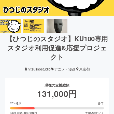
【ひつじのスタジオ】KU100専用
スタジオ利用促進&応援プロジェ
クト
hitsujinostudio
アニメ・漫画
東京都
現在の支援総額
131,000
円
終了
26
%達成
目標金額
500,000
円
支援者数
17
人