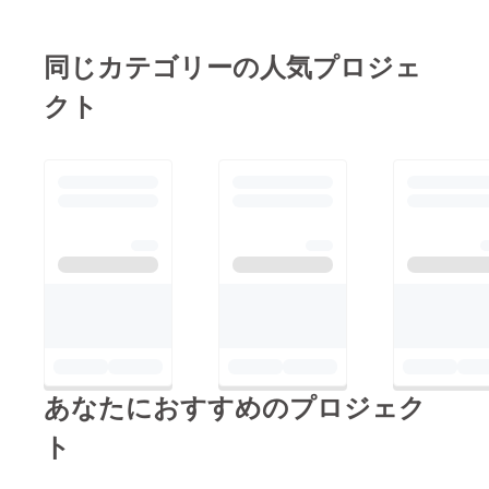
う場合はX（Twitter）
に合わせた幅の広い
のURLをいただければ
テーブルも買ったので
同じカテゴリーの人気プロジェ
私共で声優様ご本人に
すが9月に届くのでそ
受け取っていただける
クト
れまではまだまだお出
かの確認をしますので
迎えの環境としては不
お気軽にご用命くださ
足があるかもしれませ
い。とにかく今回は宣
んが声優さん用のドリ
伝&amp;応援という形
ンクには・水出し紅茶
でより多くの方にスタ
（日替わり）・炭酸
ジオを知っていただく
水・お水（常温・冷
ことを目的としている
蔵）・ブルーベリーシ
ので声優様がスタジオ
ロップ・ローズヒップ
収録をより身近にを
とザクロのシロップ・
モットーにプランを作
ホットティー用のこん
りました。スタジオ収
あなたにおすすめのプロジェク
ぺいとう上記をご用意
録と宅録の違いって皆
してお待ちしておりま
ト
さんは考えられたこと
すのでぜひぜひスタジ
ありますか？声優さん
オにいらっしゃる方