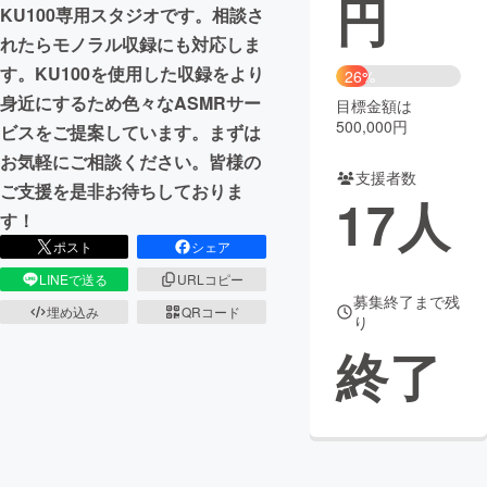
円
KU100専用スタジオです。相談さ
まちづくり・地域活性化
れたらモノラル収録にも対応しま
す。KU100を使用した収録をより
26%
身近にするため色々なASMRサー
目標金額は
CAMPFIRE for Social Good
CAMPFIRE Creation
500,000円
ビスをご提案しています。まずは
CAMPFIREふるさと納税
machi-ya
コミュニティ
お気軽にご相談ください。皆様の
支援者数
ご支援を是非お待ちしておりま
17
人
す！
ポスト
シェア
LINEで送る
URLコピー
募集終了まで残
埋め込み
QRコード
り
終了