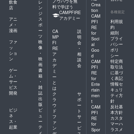
ノウハウを無
飲食
レ
Crea
き続きよろしくお願い
料で学ぼう
店
ン
tion
各種規定
CAMPFIRE
ジ
いたします。
CAM
アカデミー
アニ
ス
利用規
PFI
メ・
ポ
約
RE
漫画
ー
CA
説
細則
for
ツ
MP
明
プライ
Soci
ファ
映
FI
会
バシー
al
ッ
像
RE
・
ポリ
Goo
ショ
・
ア
相
シー
d
ン
映
カ
談
特定商
CAM
画
デ
会
取引法
PFI
ゲー
書
ミ
に基づ
RE
ム・
籍
ー
く表記
for
サー
・
と
情報セ
Ente
ビス
雑
は
キュリ
rtain
開発
誌
ク
サ
ティ方
men
出
ラ
ポ
針
t
版
ウ
ー
反社基
CAM
ビジ
ビ
ド
ト
本方針
PFI
ネ
ュ
フ
サ
カスタ
RE
ス・
ー
ァ
ー
マーハ
for
起業
テ
ン
ビ
ラスメ
Spor
ィ
デ
ス