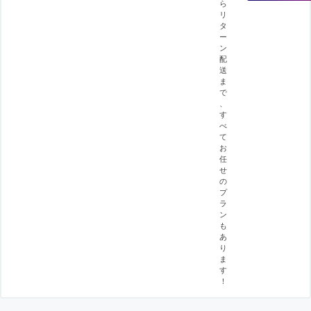
ら
リ
タ
ー
ン
配
送
ま
で
、
す
べ
て
お
任
せ
の
プ
ラ
ン
も
あ
り
ま
す
！