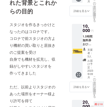
れた背景とこれか
こ
月
メール
の
リ
をお送
タ
ー
らの目的
りさせ
ン
詳細を見る
を
て頂き
選
択
ます。
す
る
※本名か
スタジオを作るきっかけと
10,
ニック
ネーム
000
円
なったのはコロナです。
や会社
1.5時間
名、グ
コロナで前スタジオの方よ
無料券
ループ
おひと
名をお
り機材の買い取りと居抜き
り様1回
選び頂
支援
だけ使
のご提案を受け
けま
者：
えま
す。
3人
自身でも機材を拡充し、収
す。複
※YouTu
お届
数名で
ber,VTu
け予
録がしやすいスタジオを
の使用
berの方
定：
はNGで
2023
でした
作ってきました
年09
す。 ク
ら記載
こ
月
ラウド
したい
の
リ
ファン
アドレ
タ
ー
ティン
ただ、以前よりスタジオの
スやア
ン
詳細を見る
を
グ締め
カウン
選
択
あった場所をオーナー様よ
切り
ト名等
す
る
後、ご
も併せ
り許可を得て
20,
連絡を
て記載
残り10
いたし
000
致しま
円