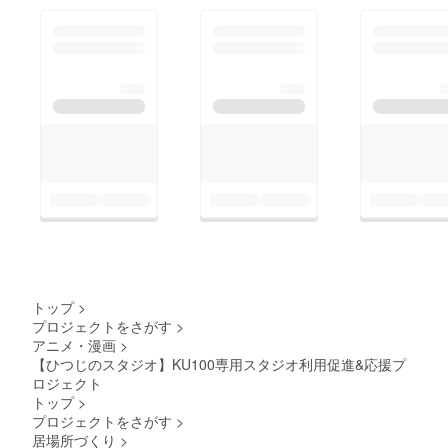
に負担が少ないのは声
も、スタジオを応援し
優さんの活動範囲が都
て下さる方も引き続き
内近郊であれば「スタ
よろしくお願いいたし
ジオ収録」だと私は考
ます。ひつじのスタジ
えています。スタジオ
オ
収録は1回で1作品を録
りきることを目的にし
ています。リテイクも
その場で行いますし、
音源自体も音質が安定
していることがほとん
どです。ただし、スタ
トップ
>
ジオ料金が発生しま
プロジェクトをさがす
>
す。なのでクライアン
アニメ・漫画
>
【ひつじのスタジオ】KU100専用スタジオ利用促進&応援プ
ト側はスタジオ料金が
ロジェクト
発生しない宅録で声優
トップ
>
様へご依頼される方が
プロジェクトをさがす
>
居場所づくり
>
多いようです。宅録の