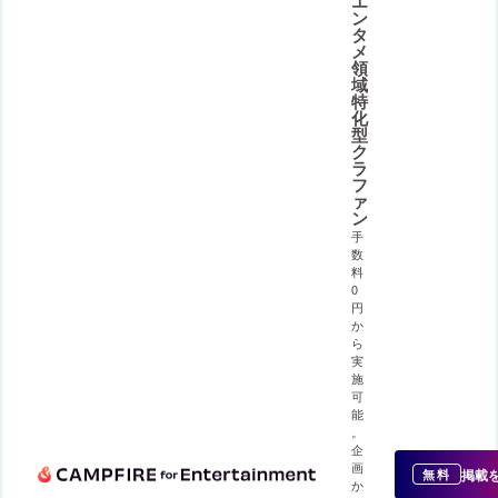
エ
ン
タ
メ
領
域
特
化
型
ク
ラ
フ
ァ
ン
手
数
料
0
円
か
ら
実
施
可
能
。
企
画
掲載
無料
か