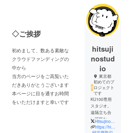
◇ご挨拶
hitsuji
初めまして、数ある素敵な
nostud
クラウドファンディングの
io
中から
当方のページをご高覧いた
東京都
初めてのプ
だきありがとうございます
ロジェクト
本ページに目を通すお時間
です
KU100専用
をいただけますと幸いです
スタジオ。
遠隔立ち合
い可能な収
HitsujinoStudio
録スタジオ
https://hitsujinostudio.mystrikingly.com/
です。
特定商取引