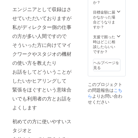
引券使
それに
間収録
か？
認は、
用の旨
合わせ
無料券
ご予約
エンジニアとして収録はさ
を必ず
た営業
を使う
目標金額に届
時にご
お伝え
時間）
ことも
かなかった場
入力頂
せていただいておりますが
下さい
※ご予約
できま
合どうなりま
いた個
※他の
をされ
私がディレクター側の仕事
す ※ご
すか？
人情報
サービ
るご本
予約を
から、
の方が多い人間ですので
ス、及
人様の
される
支援で困った
ご本人
び割引
みご利
ご本人
時はどこに相
様確認
そういった方に向けてマイ
チケッ
用頂け
様のみ
談したらいい
が取れ
ト等と
ます ※
ご利用
ですか？
ました
クワークやスタジオの機材
併用し
クラウ
頂けま
らご利
てのご
ドファ
す ※ク
用頂け
の使い方を教えたり
ヘルプページを
利用は
ンディ
ラウド
ます。
見る
出来ま
ング終
ファン
お話をしてどういうことが
ご利用
せん ※
了後1年
ディン
はクラ
したいかヒアリングして
予約で
間有効
グ終了
ウド
このプロジェクト
既に満
です ※
後1年間
ファン
緊張をほぐすという意味合
の問題報告は
こち
席の場
ご利用
有効で
ティン
合ご利
の際は
ら
よりお問い合わ
す ※ご
グ締め
いでも利用者の方とお話を
用頂け
ご予約
利用の
切り後
せください
ない可
時に割
際はご
が最短
よくします
能性が
引券使
予約時
でご利
ござい
用の旨
に無料
用頂け
ます ご
を必ず
券使用
初めての方に使いやすいス
ます。
利用方
お伝え
の旨を
法の確
下さい
タジオと
必ずお
認は、
※他の
伝え下