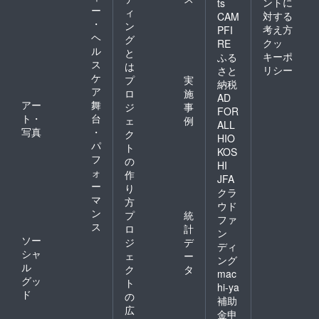
ントに
ts
ー
ィ
対する
CAM
・
ン
考え方
PFI
ヘ
グ
クッ
RE
ル
と
キーポ
ふる
ス
は
リシー
さと
ケ
プ
実
納税
ア
ロ
施
AD
アー
舞
ジ
事
FOR
ト・
台
ェ
例
ALL
写真
・
ク
HIO
パ
ト
KOS
フ
の
HI
ォ
作
JFA
ー
り
クラ
マ
方
ウド
ン
プ
統
ファ
ス
ロ
計
ン
ソー
ジ
デ
ディ
シャ
ェ
ー
ング
ル
ク
タ
mac
グッ
ト
hi-ya
ド
の
補助
広
金申