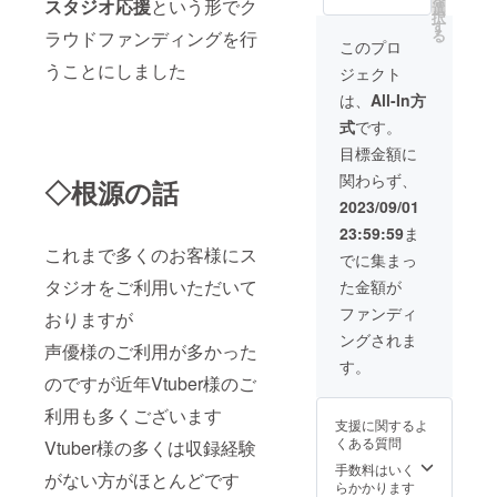
スタジオ応援
という形でク
時をお
用も可
営業時
選
に無料
択
選びく
能で
間10時
す
券使用
る
ラウドファンディングを行
ださい
す。 ク
～22時
の旨を
このプロ
（営業
ラウド
までの
必ずお
うことにしました
ジェクト
短縮の
ファン
中でご
伝え下
場合は
ティン
予約可
さい ※
は、
All-In方
それに
グ締め
能な日
他の
式
です。
合わせ
切り
時をお
サービ
た営業
後、ご
選びく
ス、及
目標金額に
時間）
連絡を
ださい
び割引
関わらず、
※ご予約
いたし
◇根源の話
（営業
チケッ
をされ
ます。
短縮の
ト等と
2023/09/01
るご本
内容は
場合は
併用し
23:59:59
ま
人様の
以下の
それに
てのご
これまで多くのお客様にス
みご利
通り ・
合わせ
利用は
でに集まっ
用頂け
営業時
た営業
出来ま
タジオをご利用いただいて
た金額が
ます ※
間10時
時間）
せん ※
クラウ
～22時
・スタ
予約で
ファンディ
おりますが
ドファ
までの
ジオ利
既に満
ングされま
ンディ
中でご
用を4時
席の場
声優様のご利用が多かった
ング終
予約可
間に限
合ご利
す。
了後1年
能な日
定する
のですが近年Vtuber様のご
用頂け
間有効
時をお
必要は
ない可
です ※
選びく
利用も多くございます
ありま
能性が
支援に関するよ
ご利用
ださい
せん。
ござい
くある質問
Vtuber様の多くは収録経験
の際は
（営業
4.5時間
ます ご
ご予約
短縮の
収録の
手数料はいく
利用方
がない方がほとんどです
時に割
場合は
際に4時
らかかります
法の確