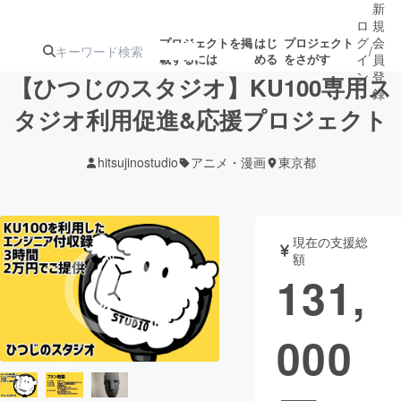
新
ロ
規
グ
会
プロジェクトを掲
はじ
プロジェクト
/
載するには
める
をさがす
イ
員
ン
登
【ひつじのスタジオ】KU100専用ス
録
タジオ利用促進&応援プロジェクト
人気のプロ
注目のリ
注目の新着プロ
募集終了が近いプ
もうすぐ公開
hitsujinostudio
アニメ・漫画
東京都
ジェクト
ターン
ジェクト
ロジェクト
されます
アート・写真
音楽
現在の支援総
額
131,
テクノロジー・ガジェット
ゲーム・サ
000
映像・映画
書籍・雑誌
ビジネス・起業
チャレンジ