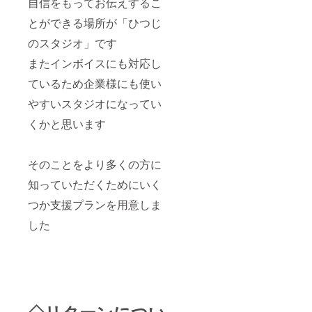
自信をもってお伝えするこ
ご予約
サービ
さい ※
時にご
ス、及
他の
とができる場所が「ひつじ
入力頂
び割引
サービ
いた個
チケッ
ス、及
のスタジオ」です
人情報
ト等と
び割引
から、
併用し
チケッ
またインボイスにも対応し
ご本人
てのご
ト等と
様確認
利用は
ているため企業様にも使い
併用し
が取れ
出来ま
てのご
やすいスタジオになってい
ました
せん ※
利用は
らご利
予約で
出来ま
くかと思います
用頂け
既に満
せん ※
ます。
席の場
予約で
ご利用
合ご利
既に満
はクラ
用頂け
席の場
そのことをより多くの方に
ウド
ない可
合ご利
ファン
能性が
用頂け
知っていただくためにいく
ティン
ござい
ない可
つか支援プランを用意しま
グ締め
ます ご
能性が
切り後
利用方
ござい
した
が最短
法の確
ます ご
でご利
認は、
利用方
用頂け
ご予約
法の確
ます。
時にご
認は、
入力頂
ご予約
いた個
時にご
人情報
入力頂
から、
いた個