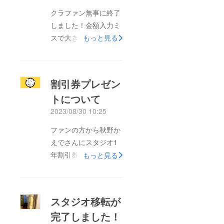
クラファン無事に終了
しました！金額入力ミ
スで大きな目標を目指
もっと見る
すことになりましたが
ほとんど宣伝をしてい
ない中、多くの方にご
割引券プレゼン
支援いただけて大変あ
トについて
りがたいばかりでし
2023/08/30 10:25
た。そして交流ノート
にお名前記載希望の方
ファンの方から秋野か
の記入いたしました！
えでさんにスタジオ1
（当麻様だけギリギリ
年割引券のプレゼント
もっと見る
になってしまい様が抜
がありました！秋野か
けてしまいました…申
えでさんはめぽちゃん
し訳ございません）今
やYoutube動画の収録
スタジオ移転が
後もたくさんの方に利
のお手伝いをさせてい
用されるノートになる
完了しました！
ただいていて毎月ご利