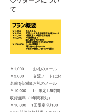
◇リターンについ
ご本人
人情報
様確認
から、
て
が取れ
ご本人
ました
様確認
らご利
が取れ
用頂け
ました
ます。
らご利
ご利用
用頂け
はクラ
ます。
ウド
ご利用
ファン
はクラ
ティン
ウド
グ締め
ファン
切り後
ティン
が最短
グ締め
でご利
切り後
用頂け
が最短
￥1,000 お礼のメール
ます。
でご利
用頂け
￥3,000 交流ノートにお
ます。
クラウ
名前を記載&お礼のメール
ドファ
ンティ
￥10,000 1回限定1.5時間
ング締
収録無料（1年間有効）
め切り
後、ご
￥10,000 1回限定KU100
連絡を
いたし