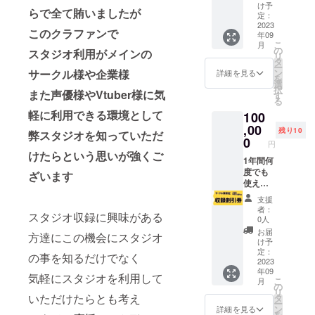
おひと
KU100
ませ
け予
ん）
らで全て賄いましたが
り様1年
収録想
定：
ん。4.5
何回で
2023
定で表
時間収
このクラファンで
年09
も使え
記して
録の際
こ
月
ます。
おりま
の
に1.5時
スタジオ利用がメインの
リ
複数名
すが モ
タ
間収録
ー
での使
ノラ
ン
サークル様や企業様
無料券
詳細を見る
を
用はNG
ル・配
選
を使う
択
です。
また声優様やVtuber様に気
信の場
す
ことも
る
クラウ
合は金
できま
軽に利用できる環境として
100
ドファ
額に
す ※ご
ンティ
,00
沿って
予約を
残り10
弊スタジオを知っていただ
ング締
時間延
0
される
円
め切り
長がで
ご本人
けたらという思いが強くご
後、ご
1年間何
きま
様のみ
連絡を
度でも
す。 ク
ご利用
ざいます
いたし
使える
ラウド
頂けま
ます。
演者様
ファン
す ※ク
支援
内容は
限定
ティン
ラウド
者：
スタジオ収録に興味がある
以下の
5000円
グ締め
ファン
0人
通り ・
割引券
切り
ディン
お届
方達にこの機会にスタジオ
営業時
おひと
後、ご
グ終了
け予
間10時
り様1年
連絡を
定：
後1年間
の事を知るだけでなく
～22時
何回で
2023
いたし
有効で
年09
までの
も使え
ます。
す ※ご
気軽にスタジオを利用して
こ
月
中でご
ます。
内容は
の
利用の
リ
予約可
複数名
以下の
いただけたらとも考え
タ
際はご
ー
能な日
での使
通り ・
ン
予約時
詳細を見る
を