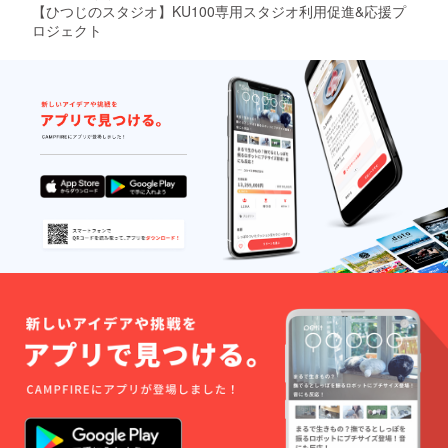
【ひつじのスタジオ】KU100専用スタジオ利用促進&応援プ
場合はスタジオ料金が
ロジェクト
発生しないかわりに音
質に個人差があるのは
もちろんのことリテイ
クが発生した場合、録
り直しが発生します。
たくさんの案件を抱え
ていらっしゃる声優様
の場合録り直しが多す
ぎると案件が多いため
に全てを処理しきれな
くなってしまうためど
うしてもスタジオ収録
だけで依頼を完結させ
たい。というお声を声
優様より多くいただい
てなるべく料金を安く
してたくさんスタジオ