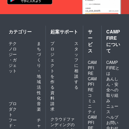
収録をしてもらおうと
いうのがひつじのスタ
ジオの成り立ちであっ
たりします。初めてで
カテゴリー
起案サポート
サ
CAMP
分からない、という案
ー
FIRE
件もたくさん担当して
テク
ま
プ
ス
ビ
につい
ノロ
ち
ロ
タ
きました。収録本数も
ス
て
ジー
づ
ジ
ッ
1000本を超えていま
・ガ
く
ェ
フ
CAM
CAMP
す。なので安心してい
ジェ
り
ク
に
PFI
FIREと
らしていただけるスタ
ット
・
ト
相
RE
は
地
を
談
ジオであると自負して
CAM
あんし
域
作
す
PFI
ん・安
おりますのでこの機会
活
る
る
RE
全への
にスタジオを知ってい
性
資
コ
取り組
化
料
ただくと同時にお気軽
ミュ
み
プロ
音
請
ニ
ニュー
に、たくさん、ご利用
ダク
楽
求
ティ
ス
いただければと思いま
ト
CAM
ヘルプ
クラウドファ
フー
チ
す。クラファン終了ま
PFI
お問い
ンディングの
ド・
ャ
RE
合わせ
で残りわずかですが引