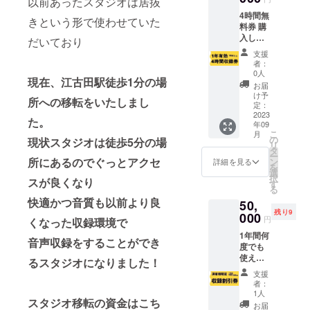
以前あったスタジオは居抜
ます。
す。 ※
4時間無
内容は
常識的
きという形で使わせていた
料券 購
以下の
な範疇
入した
通り ・
を超え
だいており
方が1回
営業時
た掲載
支援
だけ使
間10時
にそぐ
者：
えま
～22時
わない
0人
現在、江古田駅徒歩1分の
場
す。 他
までの
ニック
お届
プラン
中でご
ネーム
け予
所への
移転をいたしまし
と同じ
予約可
定：
等は掲
くファ
2023
能な日
載でき
た。
年09
ンの方
時をお
ない場
こ
月
から声
選びく
の
合があ
現状スタジオは徒歩5分の場
リ
優様や
ださい
タ
りま
ー
サーク
（営業
所にあるのでぐっとアクセ
ン
す。 ※
詳細を見る
を
ル様へ
短縮の
選
記載し
択
スが良くなり
の譲渡
場合は
す
たい内
る
権利も
それに
容を備
快適かつ音質も以前より良
50,
可能で
合わせ
考欄へ
残り9
す。 複
000
た営業
必ずご
円
くなった収録環境で
数枚購
時間）
入力願
1年間何
入され
・スタ
いま
音声収録をすることができ
度でも
た場合
ジオ利
す。
使える
はその
用を1.5
るスタジオになりました！
（入力
演者様
回数使
時間に
がない
支援
限定
用が可
限定す
場合は
者：
5000円
能で
る必要
1人
掲載出
スタジオ移転の資金はこち
割引券
す。
はあり
来ませ
お届