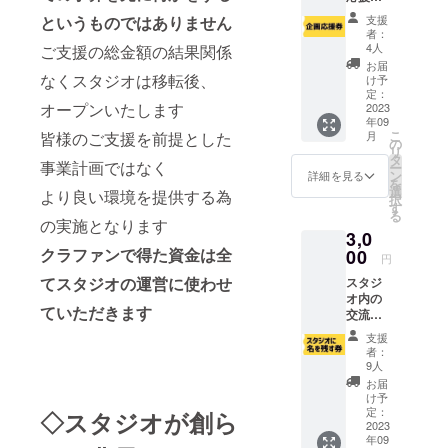
ている
支援
というものではありません
よ！
者：
と、支
4人
ご支援の総金額の結果関係
援して
お届
下さる
なくスタジオは移転後、
け予
方はこ
定：
オープンいたします
ちらか
2023
年09
ら。 後
こ
月
皆様のご支援を前提とした
日お礼
の
リ
のメー
タ
事業計画ではなく
ー
ルをお
ン
詳細を見る
を
送りさ
選
より良い環境を提供する為
択
せて頂
す
る
きま
の実施となります
3,0
す。 皆
様の応
クラファンで得た資金は全
00
円
援とて
てスタジオの運営に使わせ
スタジ
も励み
オ内の
になり
ていただきます
交流
ます、
ノート
どうも
支援
にお名
ありが
者：
前を掲
とうご
9人
載いた
ざいま
お届
しま
す！
け予
す。 更
定：
◇スタジオが創ら
に後日
2023
年09
お礼の