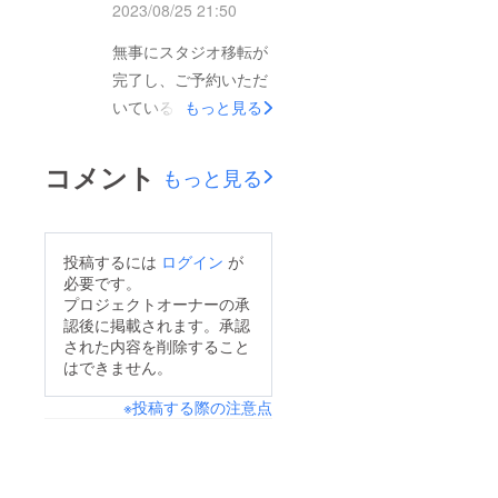
と思いますので沢山の
2023/08/25 21:50
用いただいているので
方に見てもらえるかと
大変捗りますとのこと
無事にスタジオ移転が
思います。素敵なスタ
です！☟最新のこの動
完了し、ご予約いただ
ジオにできるよう今後
画は移転後のスタジオ
いている方々に順次収
もっと見る
もがんばります！この
で収録いただきました
録に来ていただいてい
度はご支援いただき誠
☟せっかくなので割引
る状況です。秋野かえ
にありがとうございま
コメント
もっと見る
券プレゼントについて
で様にご協力いただ
す！ひつじのスタジオ
詳細を書いておきます
き、現環境でのボイス
ね。1回収録プレゼン
サンプルも収録ができ
投稿するには
ログイン
が
トも1年間有効割引券
ました。実際、クラ
必要です。
もどちらも譲渡可能で
ファンを見て興味を
プロジェクトオーナーの承
す！声優様ご本人が利
認後に掲載されます。承認
持って下さった方やリ
用したい場合ももちろ
された内容を削除すること
ピーターの方々のおか
はできません。
んですがKU100で収録
げで少しでも多くの方
をして欲しいな、とい
※投稿する際の注意点
に知っていただけたな
う方へのプレゼントも
ら何よりです。まだま
可能です直接お渡しす
だ新調したふかふかソ
るのが恥ずかしいとい
ファに合わせてソファ