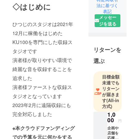
◇はじめに
法に基づく
ご相談に
表記
よってはモ
メッセー
ノラル対応
ジを送る
ひつじのスタジオは2021年
など個別対
12月に稼働をはじめた
応可能で
す。
KU100を専門にした収録ス
法人のみな
リターンを
タジオです
らず様々な
演者様が取りやすい環境で
選ぶ
お客様の
ニーズに合
綺麗な音を収録することを
わせて音を
目標金額
追求した
ご提供して
未達でも
演者様ファーストな収録ス
リターン
が届きま
タジオとなっています
す
(All-in
2023年2月に遠隔収録にも
方式)
1,0
完全対応しました
00
円
※本クラウドファンディング
企画や
店舗を
での予算を元に何かをする
応援し