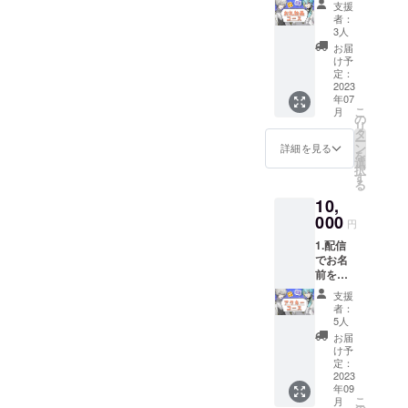
断した
支援
謝させ
場合は
者：
ていた
お名前
3人
だきま
をお呼
お届
す。
びしな
け予
2.CF支
い可能
定：
援者限
2023
性がご
年07
定会員
ざいま
こ
月
証 3.オ
す。
の
リ
ズワル
★1.お
タ
ー
ド・エ
名前呼
ン
詳細を見る
を
ヴァー
びは配
選
択
ノク
信の
す
る
ス、エ
URLを
10,
デル・
メール
エカー
000
し、そ
円
ドの
の配信
1.配信
Live2D
の最後
でお名
お礼動
でお呼
前を呼
画 ★1.
びいた
び、感
公序良
しま
支援
謝させ
俗に反
す。
者：
ていた
するお
★2.CF
5人
だきま
名前は
支援者
お届
す。
お控え
限定会
け予
2.CF支
くださ
定：
員証は
援者限
2023
い。
画像で
年09
定会員
★1.公
のお渡
こ
月
証 3.オ
序良俗