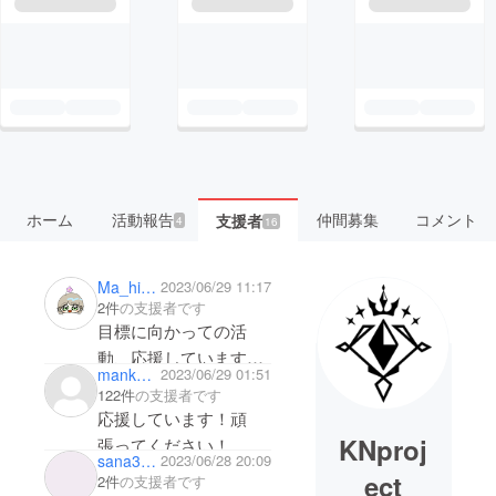
ホーム
活動報告
仲間募集
コメント
支援者
4
16
Ma_hironn
2023/06/29 11:17
2件
の支援者です
目標に向かっての活
動、応援しています！
mankaida
2023/06/29 01:51
頑張ってください！
122件
の支援者です
応援しています！頑
KNproj
張ってください！
sana3770
2023/06/28 20:09
ect
2件
の支援者です