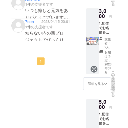
い。
す
る
1件
の支援者です
★1.公
3,0
いつも癒しと元気をあ
序良俗
に反す
00
円
りがとうございます。
ると判
7sen
2023/04/15 20:01
1.配信
お二人の活動応援して
断した
1件
の支援者です
でお名
場合は
います！！
知らない内の新プロ
前を呼
お名前
び、感
をお呼
ジェクトでびっくりし
支援
謝させ
びしな
者：
た
ていた
い可能
2人
だきま
性がご
お届
応援しています！頑
す。
ざいま
け予
張ってください！
2.CF支
す。
定：
1
援者限
2023
★1.お
年07
定会員
名前呼
こ
月
証 ★1.
びは配
の
リ
公序良
信の
タ
ー
俗に反
URLを
ン
詳細を見る
を
するお
メール
選
択
名前は
し、そ
す
る
お控え
の配信
5,0
くださ
の最後
い。
00
でお呼
円
★1.公
びいた
1.配信
序良俗
しま
でお名
に反す
す。
前を呼
ると判
び、感