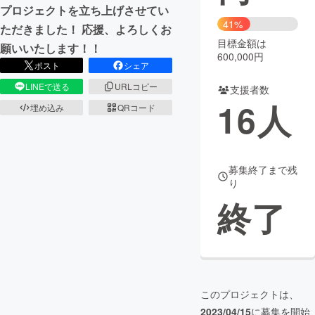
プロジェクトを立ち上げさせてい
41%
まちづくり・地域活性化
ただきました！ 応援、よろしくお
目標金額は
願いいたします！！
600,000円
ポスト
シェア
CAMPFIRE for Social Good
CAMPFIRE Creation
LINEで送る
URLコピー
支援者数
CAMPFIREふるさと納税
machi-ya
コミュニティ
16
人
埋め込み
QRコード
募集終了まで残
り
終了
このプロジェクトは、
2023/04/15
に募集を開始