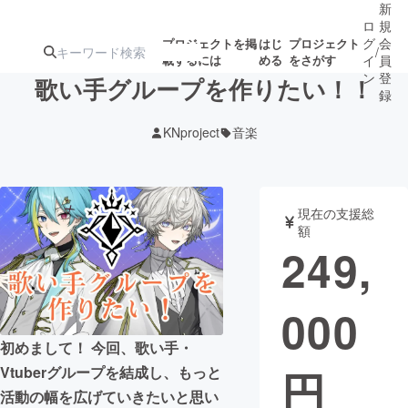
新
ロ
規
グ
会
プロジェクトを掲
はじ
プロジェクト
/
載するには
める
をさがす
イ
員
ン
登
歌い手グループを作りたい！！
録
KNproject
音楽
人気のプロ
注目のリ
注目の新着プロ
募集終了が近いプ
もうすぐ公開
ジェクト
ターン
ジェクト
ロジェクト
されます
現在の支援総
額
アート・写真
音楽
249,
テクノロジー・ガジェット
ゲーム・サ
000
映像・映画
書籍・雑誌
初めまして！ 今回、歌い手・
円
Vtuberグループを結成し、もっと
ビジネス・起業
チャレンジ
活動の幅を広げていきたいと思い