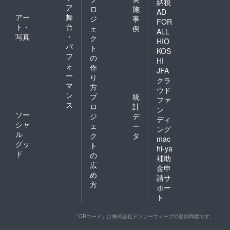
納税
禁止で
ア
ロ
施
AD
す。
アー
舞
ジ
事
FOR
ト・
台
ェ
例
ALL
写真
・
ク
HIO
パ
ト
KOS
フ
の
HI
ォ
作
JFA
ー
り
クラ
マ
方
ウド
ン
プ
統
ファ
ス
ロ
計
ン
ソー
ジ
デ
ディ
シャ
ェ
ー
ング
ル
ク
タ
mac
グッ
ト
hi-ya
ド
の
補助
広
金申
め
請サ
方
ポー
ト
「QRコード」は株式会社デンソーウェーブの登録商標です。