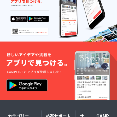
画を限
場合は
定公開
お名前
にし、
をお呼
支援者
びしな
様に
い可能
URLを
性がご
メール
ざいま
いたし
す。
ます。
★1.お
★4.支
名前呼
援者様
びは配
先行公
信の
開のグ
URLを
ループ
メール
ロゴと
し、そ
なりま
の配信
す。
の最後
★5.二
でお呼
人で1つ
びいた
のアク
しま
リル
す。
キーホ
★2.CF
ルダー
支援者
です。
限定会
★6.二
員証は
人で1つ
画像で
のサイ
のお渡
ン色紙
しで
カテゴリー
起案サポート
サ
CAMP