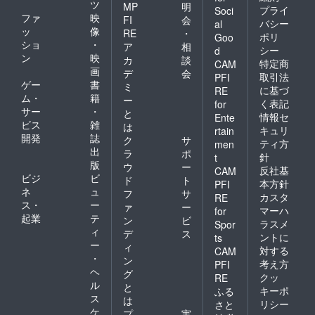
ツ
MP
明
です。
プライ
Soci
ファ
映
★6.二
FI
会
バシー
al
人で1つ
ッ
像
RE
・
ポリ
Goo
のサイ
ショ
・
ア
相
シー
d
ン色紙
ン
映
カ
談
です。
特定商
CAM
画
デ
会
★8.サ
取引法
PFI
ゲー
書
インが
ミ
に基づ
RE
入って
ム・
籍
ー
く表記
for
いない
サー
・
と
情報セ
Ente
アクリ
ビス
雑
は
キュリ
ル時計
rtain
開発
誌
ク
サ
自体は
ティ方
men
出
後日販
ラ
ポ
針
t
売予定
版
ウ
ー
反社基
CAM
です。
ビジ
ビ
ド
ト
本方針
PFI
※本リ
ネ
ュ
フ
サ
カスタ
RE
ターン
ス・
ー
ァ
ー
の限定
マーハ
for
起業
テ
ン
ビ
公開の
ラスメ
Spor
ィ
URL、
デ
ス
ントに
ts
お手紙
ー
ィ
対する
CAM
の内容
・
ン
考え方
PFI
を無断
ヘ
グ
で転
クッ
RE
ル
と
載・公
キーポ
ふる
ス
開する
は
リシー
さと
ことは
ケ
プ
実