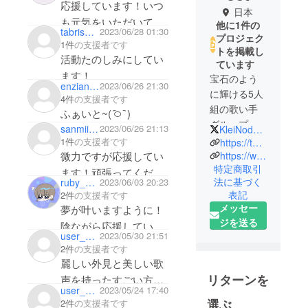
応援しています！いつ
日本
も元気をいただいてい
他に1件の
tabris913
2023/06/28 01:30
るので、少しでも力に
プロジェク
1件
の支援者です
トを掲載し
なれたらなと思いま
活動たのしみにしてい
ています
す！！
ます！
宝石のよう
enzian1596
2023/06/26 21:30
に輝ける5人
4件
の支援者です
組の歌い手
ふぁいと~( ᷇࿀ ᷆ )
グループ！
sanmii1187
2023/06/26 21:13
KleiNod_AD
メンバーは
1件
の支援者です
https://twitter.com/KleiNod_info
「Oz.」
微力ですが応援してい
https://www.youtube.com/@kleinod_official
特定商取引
「エデル」
ます！頑張ってくださ
法に基づく
ruby_maro7
2023/06/03 20:23
「クロム」
い！
表記
2件
の支援者です
「月影灰」
エデくんオズくんファ
メッセー
夢が叶いますように！
「夕陽茜」
イトー
ジを送る
陰ながら応援していま
武道館で歌
user_41ada2f79254
2023/05/30 21:51
す！
えるような
2件
の支援者です
グループに
麗しい外見と美しい歌
なるため、
リターンを
声を持ったすごい方々
user_de1ac5ab6024
2023/05/24 17:40
邁進してま
だと思っています。
選ぶ
2件
の支援者です
ります！！