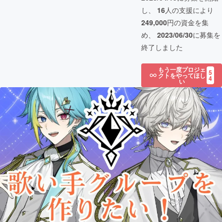
し、
16
人の支援により
249,000
円の資金を集
め、
2023/06/30
に募集を
終了しました
もう一度プロジェ
5
クトをやってほし
4
い