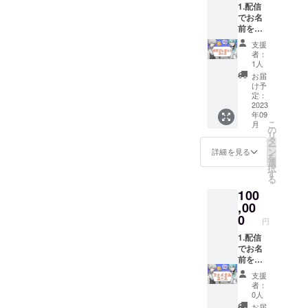
1.配信
Live2D
ると判
画像で
でお名
お礼動
断した
のお渡
前を呼
画 4.グ
場合は
しで
び、感
ループ
お名前
す。
支援
謝させ
ロゴの
をお呼
★3.お
者：
ていた
アクリ
びしな
1人
礼動画
だきま
ルキー
い可能
は1分程
お届
す。
ホル
性がご
け予
度の動
2.CF支
ダー 5.
定：
ざいま
画を限
援者限
2023
オズワ
す。
定公開
年09
定会員
ルド・
★1.お
にし、
こ
月
証 3.オ
エ
の
名前呼
支援者
リ
ズワル
ヴァー
タ
びは配
様に
ー
ド・エ
ノク
ン
信の
詳細を見る
URLを
を
ヴァー
ス、エ
選
URLを
メール
択
ノク
デル・
す
メール
いたし
る
ス、エ
エカー
し、そ
ます。
100
デル・
ドCF限
の配信
※本リ
エカー
,00
定アク
の最後
ターン
ドの
リル
0
でお呼
の限定
円
Live2D
キーホ
びいた
公開の
お礼動
1.配信
ルダー
しま
URL、
画 4.グ
でお名
★1.公
す。
お手紙
ループ
前を呼
序良俗
★2.CF
の内容
ロゴの
び、感
に反す
支援者
を無断
支援
アクリ
謝させ
るお名
限定会
で転
者：
ルキー
ていた
前はお
員証は
0人
載・公
ホル
だきま
控えく
画像で
開する
お届