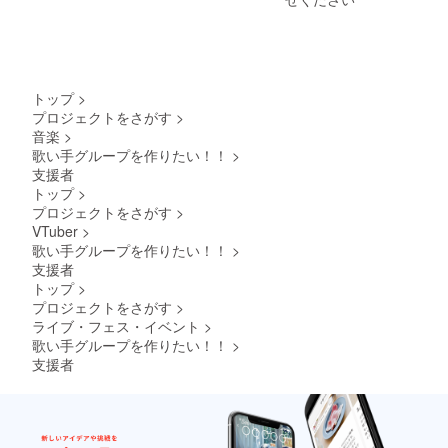
性がご
様お名
す。
ざいま
前入り
★5.二
す。
お手紙
人で1つ
★1.お
8.オズ
のアク
名前呼
ワル
リル
びは配
ド・エ
キーホ
トップ
>
信の
ヴァー
ルダー
プロジェクトをさがす
>
URLを
ノク
です。
音楽
>
メール
ス、エ
※本リ
し、そ
デル・
歌い手グループを作りたい！！
>
ターン
の配信
エカー
の限定
支援者
の最後
ドサイ
公開の
トップ
>
でお呼
ン入り
URL、
プロジェクトをさがす
>
びいた
アクリ
お手紙
VTuber
>
しま
ル時計
の内容
歌い手グループを作りたい！！
>
す。
★1.公
を無断
★2.CF
序良俗
で転
支援者
支援者
に反す
載・公
トップ
>
限定会
るお名
開する
プロジェクトをさがす
>
員証は
前はお
ことは
ライブ・フェス・イベント
>
画像で
控えく
禁止で
歌い手グループを作りたい！！
>
のお渡
ださ
す。
しで
い。
支援者
す。
★1.公
★3.お
序良俗
礼動画
に反す
は1分程
ると判
度の動
断した