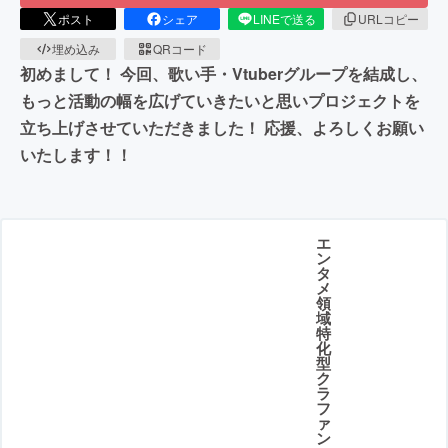
ポスト
シェア
LINEで送る
URLコピー
埋め込み
QRコード
初めまして！ 今回、歌い手・Vtuberグループを結成し、
もっと活動の幅を広げていきたいと思いプロジェクトを
立ち上げさせていただきました！ 応援、よろしくお願い
いたします！！
エ
ン
タ
メ
領
域
特
化
型
ク
ラ
フ
ァ
ン