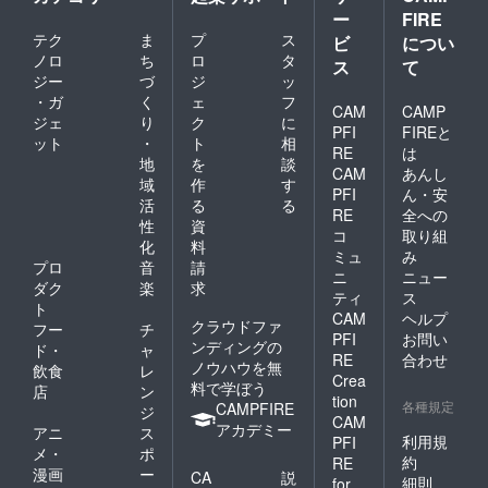
です。
す。
ー
FIRE
※本リ
★3.お
テク
ま
プ
ス
ビ
につい
ターン
礼動画
ノロ
ち
ロ
タ
の限定
は1分程
ス
て
公開の
度の動
ジー
づ
ジ
ッ
URL、
画を限
・ガ
く
ェ
フ
CAM
CAMP
お手紙
定公開
ジェ
り
ク
に
PFI
FIREと
の内容
にし、
ット
・
ト
相
を無断
支援者
RE
は
地
を
談
で転
様に
CAM
あんし
域
作
す
載・公
URLを
PFI
ん・安
開する
メール
活
る
る
RE
全への
ことは
いたし
性
資
コ
取り組
禁止で
ます。
化
料
す。
★4.支
ミュ
み
プロ
音
請
援者様
ニ
ニュー
ダク
楽
求
先行公
ティ
ス
開のグ
ト
CAM
ヘルプ
ループ
クラウドファ
フー
チ
PFI
お問い
ロゴと
ンディングの
ド・
ャ
なりま
RE
合わせ
ノウハウを無
飲食
レ
す。
Crea
料で学ぼう
店
ン
★5.二
tion
各種規定
CAMPFIRE
人で1つ
ジ
CAM
のアク
アカデミー
アニ
ス
利用規
PFI
リル
メ・
ポ
約
RE
キーホ
漫画
ー
CA
説
ルダー
細則
for