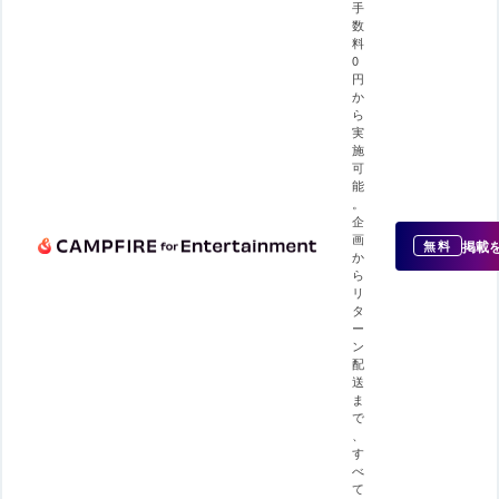
手
数
料
0
円
か
ら
実
施
可
能
。
企
画
掲載
無料
か
ら
リ
タ
ー
ン
配
送
ま
で
、
す
べ
て