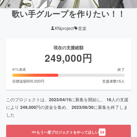
歌い手グループを作りたい！！
KNproject
音楽
現在の支援総額
249,000
円
終了
41
%達成
目標金額
600,000
円
支援者数
16
人
このプロジェクトは、
2023/04/15
に募集を開始し、
16
人の支援
により
249,000
円の資金を集め、
2023/06/30
に募集を終了しま
した
もう一度プロジェクトをやってほしい
54