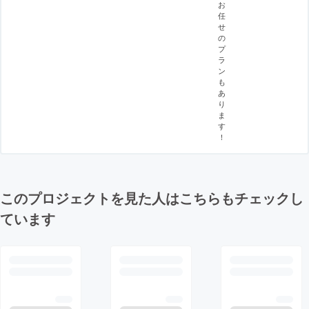
お
任
せ
の
プ
ラ
ン
も
あ
り
ま
す
！
このプロジェクトを見た人はこちらもチェックし
ています