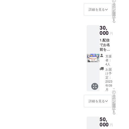
の
しで
リ
ズワル
に反す
タ
す。
ー
ド・エ
ると判
ン
詳細を見る
を
ヴァー
断した
選
択
ノク
場合は
す
る
ス、エ
お名前
30,
デル・
をお呼
エカー
000
びしな
円
ドの
い可能
1.配信
Live2D
性がご
でお名
お礼動
ざいま
前を呼
画 4.グ
す。
び、感
ループ
★1.お
支援
謝させ
ロゴの
名前呼
者：
ていた
アクリ
びは配
4人
だきま
ルキー
信の
お届
す。
ホル
URLを
け予
2.CF支
ダー
定：
メール
援者限
2023
★1.公
し、そ
年09
定会員
序良俗
の配信
こ
月
証 3.オ
に反す
の
の最後
リ
ズワル
るお名
タ
でお呼
ー
ド・エ
前はお
ン
びいた
詳細を見る
を
ヴァー
控えく
選
しま
択
ノク
ださ
す
す。
る
ス、エ
い。
★2.CF
50,
デル・
★1.公
支援者
エカー
000
序良俗
限定会
円
ドの
に反す
員証は