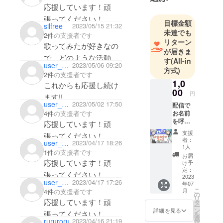
応援しています。
応援しています！頑
張ってください！
目標金額
silfree
2023/05/15 21:32
未達でも
2件
の支援者です
リターン
歌ってみたが好きなの
が届きま
で、どのような活動を
す
(All-in
user_e0a939150494
2023/05/06 09:20
されるのかこれから楽
方式)
2件
の支援者です
しみです。頑張ってく
1,0
これからも応援し続け
00
ださい。
円
ます!!
user_4e5dea631824
2023/05/02 17:50
配信で
お名前
4件
の支援者です
を呼
応援しています！頑
び、感
支援
張ってください！
謝させ
者：
user_6dcd82587a74
2023/04/17 18:26
ていた
1人
1件
の支援者です
だきま
お届
す。
応援しています！頑
け予
★1.公
定：
張ってください！
序良俗
2023
user_4e5dea631824
2023/04/17 17:26
年07
に反す
こ
月
4件
の支援者です
るお名
の
リ
前はお
応援しています！頑
タ
ー
控えく
ン
詳細を見る
張ってください！
を
ださ
選
rururoru
2023/04/16 21:19
択