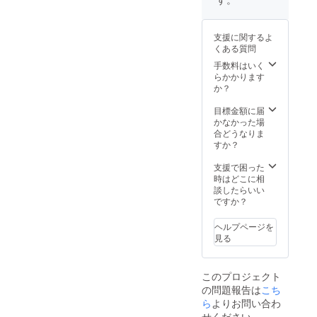
ヴァー
デル・
★2.CF
URL、
ノク
エカー
支援者
お手紙
ス、エ
ドCF限
限定会
の内容
支援に関するよ
デル・
定アク
員証は
を無断
くある質問
エカー
リル
画像で
で転
ド直筆
キーホ
のお渡
手数料はいく
載・公
支援者
ルダー
しで
らかかります
開する
様お名
6.オズ
す。
か？
ことは
前入り
ワル
★3.お
禁止で
お手紙
ド・エ
礼動画
目標金額に届
す。
★1.公
ヴァー
は1分程
かなかった場
序良俗
ノク
度の動
合どうなりま
に反す
ス、エ
画を限
すか？
るお名
デル・
定公開
前はお
エカー
にし、
支援で困った
控えく
ド直筆
支援者
時はどこに相
ださ
サイン
様に
談したらいい
い。
色紙 7.
URLを
ですか？
★1.公
オズワ
メール
序良俗
ルド・
いたし
ヘルプページを
に反す
エ
ます。
見る
ると判
ヴァー
★4.支
断した
ノク
援者様
場合は
ス、エ
先行公
このプロジェクト
お名前
デル・
開のグ
の問題報告は
こち
をお呼
エカー
ループ
びしな
ド直筆
ら
よりお問い合わ
ロゴと
い可能
支援者
なりま
せください