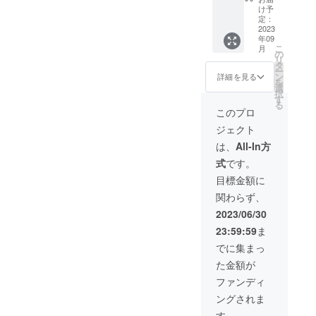
ダー 5.
す。
ださ
のお渡
け予
ことは
オズワ
2.CF支
い。
定：
しで
禁止で
ルド・
援者限
2023
★1.公
す。
す。
年09
エ
定会員
序良俗
★3.お
こ
月
ヴァー
証 3.オ
に反す
の
礼動画
リ
ノク
ズワル
ると判
タ
は1分程
ー
ス、エ
ド・エ
断した
ン
度の動
詳細を見る
を
デル・
ヴァー
場合は
選
画を限
択
エカー
ノク
お名前
す
定公開
る
ドCF限
ス、エ
をお呼
にし、
このプロ
定アク
デル・
びしな
支援者
ジェクト
リル
エカー
い可能
様に
キーホ
ドの
性がご
URLを
は、
All-In方
ルダー
Live2D
ざいま
メール
式
です。
6.オズ
お礼動
す。
いたし
ワル
画 4.グ
★1.お
ます。
目標金額に
ド・エ
ループ
名前呼
★4.支
関わらず、
ヴァー
ロゴの
びは配
援者様
ノク
アクリ
信の
先行公
2023/06/30
ス、エ
ルキー
URLを
開のグ
23:59:59
ま
デル・
ホル
メール
ループ
エカー
ダー 5.
し、そ
ロゴと
でに集まっ
ド直筆
オズワ
の配信
なりま
た金額が
サイン
ルド・
の最後
す。 ※
色紙 7.
エ
でお呼
本リ
ファンディ
オズワ
ヴァー
びいた
ターン
ングされま
ルド・
ノク
しま
の限定
エ
ス、エ
す。
公開の
す。