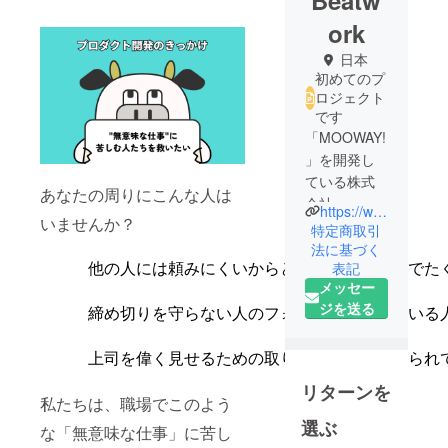
Beatw
ork
日本
初めてのプ
ロジェクト
です
「MOOWAY!
」を開発し
ている株式
あなたの周りにこんな人は
会社
https://www.beatwork.co.jp/
いませんか？
Beatworkで
特定商取引
す。
法に基づく
表記
私たちは地
他の人には頼みにくいからと、他人の仕事までた
メッセー
方のお客様
ジを送る
を中心に、
締め切りを守らない人のフォローで疲弊している
ChatGPT
APIなどを活
上司を偉く見せるための取り巻きを演じさせられ
用したAIによ
リターンを
る業務効率
私たちは、職場でこのよう
化支援やプ
選ぶ
な「無意味な仕事」に苦し
ロダクトの