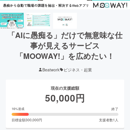
「AIに愚痴る」だけで無意味な仕
事が見えるサービス
「MOOWAY!」を広めたい！
Beatwork
ビジネス・起業
現在の支援総額
50,000
円
終了
16
%達成
目標金額
300,000
円
支援者数
1
人