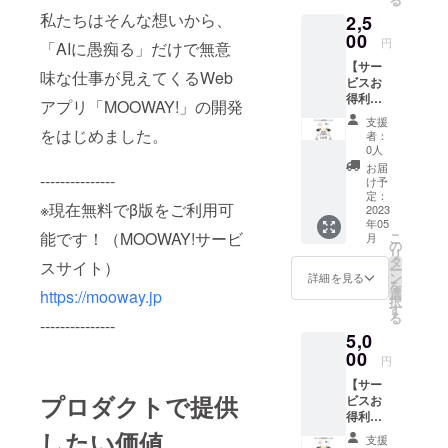
になり
私たちはそんな想いから、
2,5
ます。
「MOO
00
円
「AIに愚痴る」だけで無意
WAY!」
【サー
開発
味な仕事が見えてくるWeb
ビスお
チーム
得利用
より、
アプリ「MOOWAY!」の開発
コース
感謝の
支援
A】
気持ち
をはじめました。
者：
「MOO
を込め
0人
WAY!」
てお礼
お届
の正式
---------------
のメッ
け予
リリー
セージ
定：
※現在無料でβ版をご利用可
ス後
2023
をお送
年05
に、有
りしま
能です！（MOOWAY!サービ
こ
月
料で提
す。
の
リ
供予定
※CAMP
タ
スサイト）
ー
のプラ
FIREの
ン
詳細を見る
を
ンをお
メッ
選
https://mooway.jp
択
得にご
セージ
す
る
利用い
---------------
機能に
5,0
ただけ
てメッ
るプラ
00
セージ
円
ンで
をお届
【サー
す。
けしま
プロダクトで提供
ビスお
1,000
す。 支
得利用
円/月の
援時に
コース
有料プ
したい価値
上乗せ
支援
B】