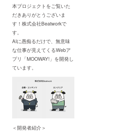
い。 ※
本プロジェクトをご覧いた
ニック
ネーム
だきありがとうございま
の掲載
す！株式会社Beatworkで
も可能
です。
す。
※Twitter
アカウ
AIに愚痴るだけで、無意味
ントや
ホーム
な仕事が見えてくるWebア
ページ
等の
プリ「MOOWAY!」を開発し
URLも
ています。
併記可
能で
す。
＜開発者紹介＞