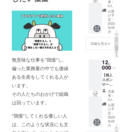
ランを
支援が
者：
「MOO
3ヵ月間
可能で
0人
WAY!」
ご利用
す。応
お届
の正式
いただ
援のお
け予
リリー
けま
定：
気持ち
ス後
2023
す。
上乗せ
年05
に、有
※CAMP
いただ
こ
月
料で提
FIREの
の
けます
リ
供予定
メッ
タ
と大変
ー
のプラ
セージ
ン
嬉しい
詳細を見る
を
ンをお
機能に
選
です！
択
得にご
てお礼
す
る
利用い
メッ
無意味な仕事を"我慢"し、
12,
ただけ
セージ
るプラ
000
をお届
偏った業務量の中でも価値
円
ンで
けしま
【個人
す。
す。
ある生産をしてくれる人が
スポン
1,000
※2023
サー
います。
円/月の
年5月上
コー
有料プ
旬の正
支援
その人たちのおかげで組織
ス】
ランを
式サー
者：
「MOO
6ヵ月間
ビスリ
0人
は回っています。
WAY!」
ご利用
リース
お届
個人ス
いただ
後、5月
け予
ポン
けま
定：
中旬ま
"我慢"してくれる優しい人
サーに
2023
す。
でに
年05
なれる
※CAMP
メール
は、このような状況にも文
こ
月
権利で
FIREの
の
アドレ
リ
す。
メッ