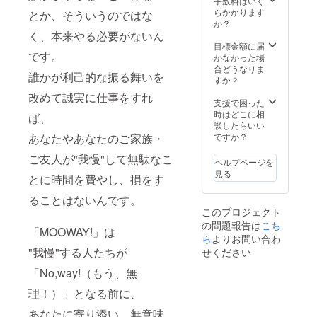
手数料はいく
けま
らかかります
とか、そういうのではな
す。
か？
※CAMP
く、本来やる必要がないん
FIREの
目標金額に届
です。
メッ
かなかった場
セージ
合どうなりま
誰かが利己的な振る舞いを
機能に
すか？
てお礼
改めて誠実に仕事をすれ
メッ
支援で困った
セージ
時はどこに相
ば、
をお届
談したらいい
けしま
ですか？
あなたやあなたのご家族・
す。
※2023
ご友人が"我慢"して無駄なこ
ヘルプページを
年5月上
見る
とに時間を費やし、損をす
旬の正
式サー
ることはないんです。
ビスリ
このプロジェクト
リース
の問題報告は
こち
後、5月
「MOOWAY!」は
中旬ま
ら
よりお問い合わ
でに
"我慢"する人たちが
せください
メール
アドレ
「No,way!（もう、無
ス宛に
理！）」となる前に、
お得利
用が可
あなたに寄り添い、無意味
能なク