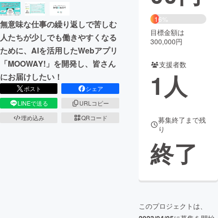
まちづくり・地域活性化
16%
無意味な仕事の繰り返しで苦しむ
目標金額は
人たちが少しでも働きやすくなる
300,000円
CAMPFIRE for Social Good
CAMPFIRE Creation
ために、AIを活用したWebアプリ
CAMPFIREふるさと納税
machi-ya
コミュニティ
「MOOWAY!」を開発し、皆さん
支援者数
1
人
にお届けしたい！
ポスト
シェア
LINEで送る
URLコピー
埋め込み
QRコード
募集終了まで残
り
終了
このプロジェクトは、