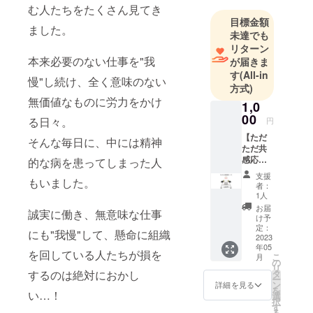
む人たちをたくさん見てき
開発を行っ
目標金額
ました。
ています。
未達でも
リターン
本来必要のない仕事を"我
が届きま
す
(All-in
慢"し続け、全く意味のない
方式)
無価値なものに労力をかけ
1,0
00
る日々。
円
【ただ
そんな毎日に、中には精神
ただ共
感応援
的な病を患ってしまった人
コー
支援
もいました。
ス】
者：
「MOO
1人
WAY!」
お届
誠実に働き、無意味な仕事
の認知
け予
拡大を
定：
にも"我慢"して、懸命に組織
ただた
2023
年05
だ応援
を回している人たちが損を
こ
月
してく
の
リ
ださる
タ
するのは絶対におかし
ー
方向け
ン
詳細を見る
を
のリ
い…！
選
択
ターン
す
る