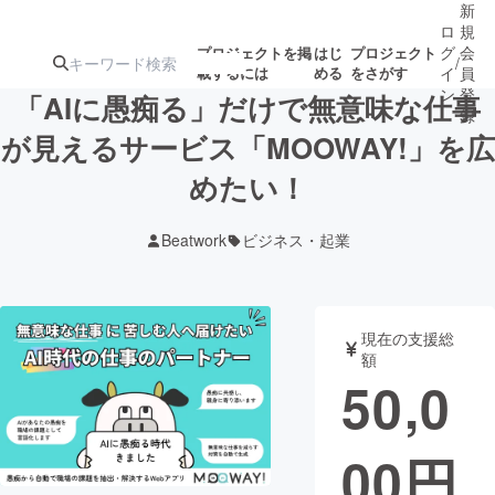
新
ロ
規
グ
会
プロジェクトを掲
はじ
プロジェクト
/
載するには
める
をさがす
イ
員
ン
登
「AIに愚痴る」だけで無意味な仕事
録
が見えるサービス「MOOWAY!」を広
めたい！
人気のプロ
注目のリ
注目の新着プロ
募集終了が近いプ
もうすぐ公開
ジェクト
ターン
ジェクト
ロジェクト
されます
Beatwork
ビジネス・起業
アート・写真
音楽
現在の支援総
テクノロジー・ガジェット
ゲーム・サ
額
50,0
映像・映画
書籍・雑誌
00
円
ビジネス・起業
チャレンジ