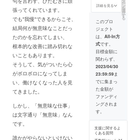
句を言わず、ひたむきに頑
タ
ス宛に
ー
「MOO
セージ
ン
お得利
詳細を見る
を
張ってくれています。
WAY!」
機能に
選
用が可
択
ウェブ
てお礼
す
能なク
る
でも"我慢"できるからこそ、
アプリ
メッ
レジッ
このプロ
内と
セージ
トを送
結局何が無意味なことだっ
ジェクト
「MOO
をお届
信いた
WAY!」
けしま
しま
は、
All-In方
たのかを忘れてしまい、
公式HP
す。
す。
式
です。
内に支
※2023
根本的な改善に踏み切れな
援者と
年5月上
目標金額に
してお
いこともあります。
旬の正
関わらず、
名前を
式サー
そうして、気がついたら心
記載さ
ビスリ
2023/04/30
せてい
リース
がボロボロになってしま
23:59:59
ま
ただき
後、5月
ます。
中旬ま
でに集まっ
い、働けなくなった人を見
加え
でに
た金額が
て、正
メール
てきました。
式リ
アドレ
ファンディ
リース
ス宛に
ングされま
後に
しかし、「無意味な仕事」
お得利
1,000
用が可
す。
は文字通り「無意味」なん
円/月の
能なク
有料プ
レジッ
です。
ランを
トを送
支援に関するよ
6ヵ月間
信いた
くある質問
ご利用
しま
誰かがやらないといけない
いただ
す。