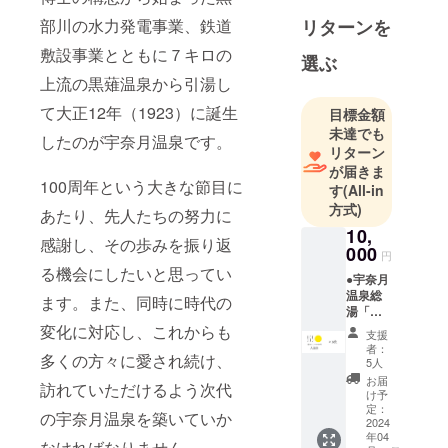
部川の水力発電事業、鉄道
リターンを
敷設事業とともに７キロの
選ぶ
上流の黒薙温泉から引湯し
て大正12年（1923）に誕生
目標金額
未達でも
したのが宇奈月温泉です。
リターン
が届きま
100周年という大きな節目に
す
(All-in
方式)
あたり、先人たちの努力に
10,
感謝し、その歩みを振り返
000
円
る機会にしたいと思ってい
●宇奈月
温泉総
ます。また、同時に時代の
湯「湯
めどこ
変化に対応し、これからも
支援
ろ宇奈
者：
多くの方々に愛され続け、
月」入
5人
浴券3枚
お届
訪れていただけるよう次代
宇奈月
け予
温泉総
定：
の宇奈月温泉を築いていか
湯の湯
2024
年04
めどこ
なければなりません。