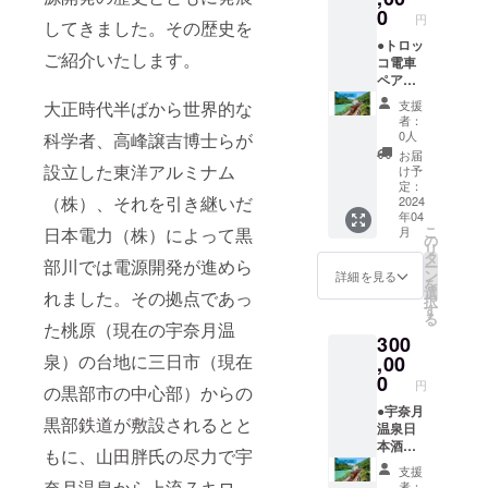
あらか
年オリ
0
円
してきました。その歴史を
じめご
ジナル
了承く
グラ
●トロッ
ご紹介いたします。
ださ
ス、開
コ電車
い。
湯100周
ペア乗
年記念
車券 ●
大正時代半ばから世界的な
支援
升の
宇奈月
者：
セット
温泉総
0人
科学者、高峰譲吉博士らが
です。
湯「湯
お届
黒部の
めどこ
設立した東洋アルミナム
け予
日本酒
ろ宇奈
定：
（株）、それを引き継いだ
をお楽
月」入
2024
年04
しみく
浴券11
こ
日本電力（株）によって黒
月
ださ
枚 ●開
の
リ
い。 ※
湯100周
タ
部川では電源開発が進めら
ー
日本酒
年記念
ン
詳細を見る
を
は黒部
升 宇奈
選
れました。その拠点であっ
択
の醸造
月温泉
す
る
所「銀
を満喫
た桃原（現在の宇奈月温
300
盤酒
できる
泉）の台地に三日市（現在
造」、
コース
,00
「皇国
です。1
0
円
の黒部市の中心部）からの
晴酒
日だけ
造」の
ではな
●宇奈月
黒部鉄道が敷設されるとと
お酒の
く何度
温泉日
中から1
も宇奈
本酒
もに、山田胖氏の尽力で宇
本お送
月温泉
（1.8
支援
りいた
を楽し
リット
奈月温泉から上流７キロ
者：