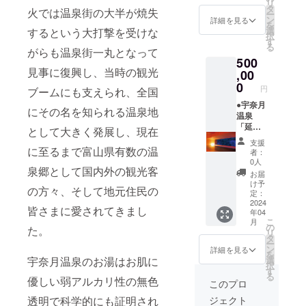
リ
選びで
周年記
タ
火では温泉街の大半が焼失
ー
きませ
念升 宇
ン
詳細を見る
を
んので
奈月の
選
するという大打撃を受けな
択
あらか
温泉、
す
る
じめご
自然、
がらも温泉街一丸となって
500
了承く
食事を
見事に復興し、当時の観光
ださ
満喫で
,00
い。
きる
0
円
ブームにも支えられ、全国
コース
です。
●宇奈月
にその名を知られる温泉地
宇奈月
温泉
の魅力
「延
として大きく発展し、現在
を存分
楽」ペ
支援
にお楽
ア宿泊
に至るまで富山県有数の温
者：
しみく
券（1泊
0人
泉郷として国内外の観光客
ださ
2食付
お届
い。 温
き） ●
け予
の方々、そして地元住民の
泉旅館
トロッ
定：
は「や
コ電車
2024
皆さまに愛されてきまし
年04
まの
ペア乗
こ
月
は」、
車券 ●
の
た。
リ
「ホテ
黒部の
タ
ー
ル黒
日本酒
ン
詳細を見る
を
部」、
（1.8
宇奈月温泉のお湯はお肌に
選
択
「グラ
リット
す
る
優しい弱アルカリ性の無色
ンヴィ
ル/1
このプロ
リオホ
本） ●
透明で科学的にも証明され
ジェクト
テル宇
オリジ