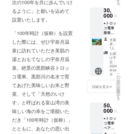
す
次の100年を共に歩んでいけ
る
ルの3缶
30,
セット
るように」と願いを込めて
です。
000
円
設置いたします。
●トロッ
コ電車
「100年時計（仮称）を設置
乗車
券 宇
支援
した際には、ぜひ宇奈月温
奈月～
者：
欅平
1人
泉に訪れていただき美肌の
（往
お届
復） ●
け予
湯とおもてなしの宇奈月温
宇奈月
定：
温泉総
2024
泉、絶景の黒部峡谷トロッ
年04
湯「湯
こ
月
コ電車、黒部川の名水で育
めどこ
の
リ
ろ宇奈
タ
ー
てあげた美味しいお米と野
月」入
ン
詳細を見る
を
浴券1枚
選
菜、そして「天然のいけ
択
トロッ
す
る
コ電車
す」と呼ばれる富山湾の美
50,
と温泉
で宇奈
000
味しい海の幸をご堪能いた
円
月温泉
●トロッ
を満喫
だき「100年時計（仮称）」
コ電車
できる
とともに、あなたの思い出
ペア乗
コース
車券 ●
です。1