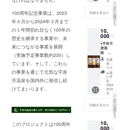
こ
月
ろ宇奈
の
リ
月の入
タ
ー
浴券で
100周年記念事業は、2023
ン
詳細を見る
を
す。
選
択
年４月から2024年３月まで
す
る
の１年間切れ目なく100年の
10,
000
円
歴史を継承する事業や、未
●宇奈月
来につながる事業を展開
麦酒
館 宇
（実施予定事業数約230）し
奈月
支援
ビール3
ています。そして、これら
者：
缶セッ
11人
の事業を通じて元気な宇奈
ト 黒部
お届
市内で
け予
月温泉を国内外に発信し続
栽培さ
定：
れた大
2024
けてまいります。
年04
麦と黒
こ
月
部の名
の
リ
水を
タ
ー
使った
ン
詳細を見る
を
宇奈月
選
択
ビール
す
る
の3缶
10,
セット
このプロジェクトは100周年
です。
000
円