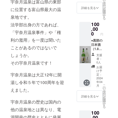
宇奈月温泉は富山県の東部
リ
湯100周
タ
ー
年記念
ン
詳細を見る
に位置する富山県最大の温
を
升の
選
択
セット
す
泉地です。
る
です。
100
黒部の
法学部出身の方であれば、
日本酒
,00
「宇奈月温泉事件」や「権
をお楽
0
円
しみく
利の濫用」を一度は聞いた
ださ
●黒部の
い。 ※
日本酒
ことがあるのではないで
日本酒
（1.8
は黒部
リット
しょうか。
支援
の醸造
ル/ 1
者：
所「銀
本） ●
その宇奈月温泉です！
0人
盤酒
オリジ
お届
造」、
ナルグ
け予
宇奈月温泉は大正12年に開
「皇国
ラス・
定：
晴酒
開湯100
2024
湯し令和５年で100周年を迎
年04
造」の
周年記
こ
月
お酒い
念升
の
えました。
リ
ずれか
セット
タ
ー
になり
黒部の
ン
詳細を見る
を
ます。
酒蔵で
選
宇奈月温泉の歴史は国内の
択
※お酒の
造られ
す
る
種類は
た日本
他の温泉地とは異なり、電
100
選べま
酒と開
せん。
湯100周
源開発の歴史とともに発展
,00