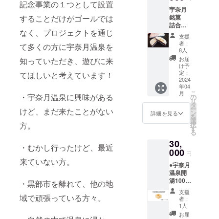
記念事業の１つとして設置
宇奈月
することだけがゴールでは
銘菓
詰合せ
なく、プロジェクトを通じ
宇奈月
支援
温泉街
者：
て多くの方に宇奈月温泉を
のお菓
8人
子屋さ
お届
知っていただき、遊びに来
んの銘
け予
菓を詰
定：
てほしいと考えています！
め合わ
2024
年04
せセッ
こ
月
トをお
・宇奈月温泉に興味がある
の
リ
送りい
タ
ー
けど、まだ来たことがない
たしま
ン
詳細を見る
を
す。 ※
選
方。
択
内容は
す
る
時期に
30,
よって
・むかし行ったけど、最近
変化す
000
円
る場合
来ていない方。
●宇奈月
がござ
温泉開
いま
湯100周
す。あ
・黒部市を離れて、他の地
年記念
らかじ
支援
升 宇奈
域で頑張っている方々。
めご了
者：
月温泉
承くだ
1人
開湯100
さい。
お届