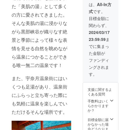
奈
ナルグ
は、
All-In方
た「美肌の湯」として多く
月」、
ラス・
式
です。
「お酒
升セッ
の方に愛されてきました。
のお宿
ト ●時
目標金額に
喜
計設置
そんな美肌の湯に浸かりな
関わらず、
泉」、
日にご
「延対
招待 最
がら黒部峡谷が織りなす絶
2024/03/17
寺
高の宇
23:59:59
ま
景と季節によって様々な表
荘」、
奈月温
「サン
泉を思
でに集まっ
情を見せる自然を眺めなが
柳亭」
う存分
た金額が
からお
満喫で
ら温泉につかることができ
選びい
きる
ファンディ
ただけ
コース
る唯一無二の温泉です！
ングされま
ます。
です。
宇奈月
す。
を満喫
また、宇奈月温泉街にはい
し、100
くつも足湯があり、温泉街
年時計
支援に関するよ
と共に
くある質問
にふらっと立ち寄った際に
歴史を
残せる
手数料はいく
も気軽に温泉を楽しんでい
コース
らかかります
です。
か？
ただけるそんな場所です。
目標金額に届
かなかった場
合どうなりま