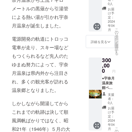
しま
むこと
ル/ 1
0人
す。 ※
がで
本） ●
メートルの黒薙から引湯管
お届
お酒の
き、思
オリジ
け予
による熱い湯が引かれ宇奈
種類は
い出に
ナルグ
定：
選べま
も形に
ラス・
2024
月温泉が誕生しました。
年04
せん。
も残す
升セッ
こ
月
あらか
ことが
ト ●ト
の
リ
じめご
できる
ロッコ
タ
電源開発の軌道にトロッコ
ー
了承く
コース
電車ペ
ン
詳細を見る
を
ださ
です。
ア乗車
選
電車が走り、スキー場など
択
い。
券 ●宇
す
る
奈月温
もつくられるなど先人のた
300
泉総湯
ゆまぬ努力によって、宇奈
「湯め
,00
どころ
0
円
月温泉は県内外から注目さ
宇奈
月」入
●宇奈月
れ、多くの観光客が訪れる
浴券11
温泉旅
枚 ※日
館ペア
温泉郷となりました。
本酒は
宿泊券
支援
製造の
（1泊2
者：
関係
食付
しかしながら開湯してから
0人
上、ど
き） ●
お届
これまでの軌跡は決して順
ちらか1
トロッ
け予
本とな
コ電車
定：
風満帆ばかりではなく、昭
りま
ペア乗
2024
年04
す。種
車券 ●
和21年（1946年）５月の大
こ
月
類はお
開湯100
の