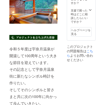
すか？
支援で困った
時はどこに相
談したらいい
ですか？
ヘルプページを
見る
このプロジェクト
令和５年度は宇奈月温泉が
の問題報告は
こち
開湯して100周年という大き
ら
よりお問い合わ
せください
な節目を迎えています。
その記念として宇奈月温泉
街に新たなシンボル時計を
作りたい。
そしてそのシンボルと皆さ
まと共に次の100年に向かっ
て歩んでいきたい。