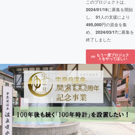
このプロジェクトは、
2024/01/19
に募集を開始
し、
31
人の支援により
495,000
円の資金を集
め、
2024/03/17
に募集を
終了しました
もう一度プロジェク
トをやってほしい