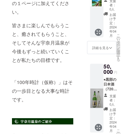
支援
の１ページに加えてくださ
宇奈月
人旅に
者：
温泉総
最適で
0人
い。
湯「湯
す。
お届
めどこ
け予
ろ宇奈
定：
皆さまに楽しんでもらうこ
月」入
2024
年04
浴券2枚
と、癒されてもらうこと、
こ
月
2人で宇
の
リ
奈月温
そしてそんな宇奈月温泉が
タ
ー
泉のト
ン
詳細を見る
を
今後もずっと続いていくこ
ロッコ
選
択
と温泉
す
とが私たちの目標です。
る
を楽し
50,
めるリ
ターン
000
円
です。3
●黒部の
万円の
「100年時計（仮称）」はそ
日本酒
コース
（720m
よりも
の一歩目となる大事な時計
l 1本）
お得な
支援
●開湯
です。
内容と
者：
100周年
なって
0人
記念升
いま
お届
黒部の
す。
け予
酒蔵で
定：
造られ
2024
年04
た日本
こ
月
酒と開
の