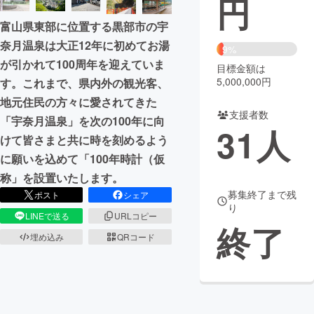
円
富山県東部に位置する黒部市の宇
まちづくり・地域活性化
奈月温泉は大正12年に初めてお湯
9%
が引かれて100周年を迎えていま
目標金額は
CAMPFIRE for Social Good
CAMPFIRE Creation
5,000,000円
す。これまで、県内外の観光客、
CAMPFIREふるさと納税
machi-ya
コミュニティ
地元住民の方々に愛されてきた
支援者数
「宇奈月温泉」を次の100年に向
31
人
けて皆さまと共に時を刻めるよう
に願いを込めて「100年時計（仮
称」を設置いたします。
募集終了まで残
ポスト
シェア
り
LINEで送る
URLコピー
終了
埋め込み
QRコード