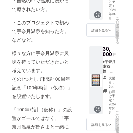
・自然の中で温泉に浸かっ
周年を
け予
記念し
定：
て癒されたい方。
た特別
2024
年04
な升で
こ
月
す。 今
の
・このプロジェクトで初め
リ
回のリ
タ
ー
ターン
ン
詳細を見る
て宇奈月温泉を知った方。
を
の中で
選
択
は希少
などなど。
す
る
な形に
30,
残るも
様々な方に宇奈月温泉に興
ので
000
円
す。
味を持っていただきたいと
●宇奈月
100周年
麦酒
の記念
考えています。
館 宇
を残し
奈月
たい方
その1つとして開湯100周年
支援
ビール
におす
者：
12缶
すめで
6人
記念「100年時計（仮称）」
セット
す。
お届
黒部市
を設置いたします。
け予
内で栽
定：
培され
2024
年04
「100年時計（仮称）」の設
た大麦
こ
月
と黒部
の
リ
置がゴールではなく、「宇
の名水
タ
ー
を使っ
ン
詳細を見る
奈月温泉が皆さまと一緒に
を
た宇奈
選
択
月ビー