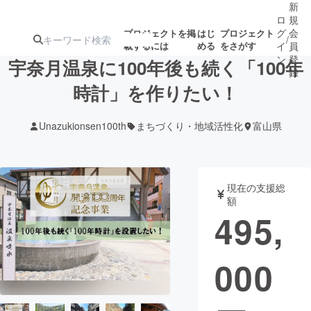
新
ロ
規
グ
会
プロジェクトを掲
はじ
プロジェクト
/
載するには
める
をさがす
イ
員
ン
登
宇奈月温泉に100年後も続く「100年
録
時計」を作りたい！
人気のプロ
注目のリ
注目の新着プロ
募集終了が近いプ
もうすぐ公開
Unazukionsen100th
まちづくり・地域活性化
富山県
ジェクト
ターン
ジェクト
ロジェクト
されます
アート・写真
音楽
現在の支援総
額
495,
テクノロジー・ガジェット
ゲーム・サ
000
映像・映画
書籍・雑誌
ビジネス・起業
チャレンジ