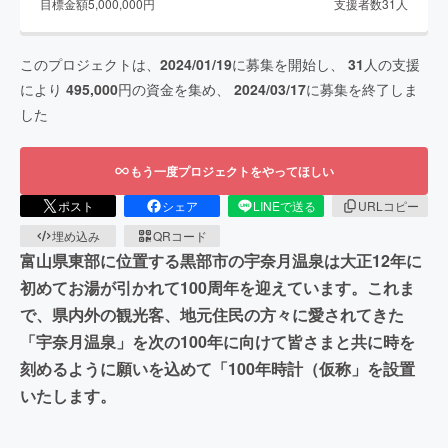
目標金額
5,000,000
円
支援者数
31
人
このプロジェクトは、
2024/01/19
に募集を開始し、
31
人の支援
により
495,000
円の資金を集め、
2024/03/17
に募集を終了しま
した
もう一度プロジェクトをやってほしい
ポスト
シェア
LINEで送る
URLコピー
埋め込み
QRコード
富山県東部に位置する黒部市の宇奈月温泉は大正12年に
初めてお湯が引かれて100周年を迎えています。これま
で、県内外の観光客、地元住民の方々に愛されてきた
「宇奈月温泉」を次の100年に向けて皆さまと共に時を
刻めるように願いを込めて「100年時計（仮称」を設置
いたします。