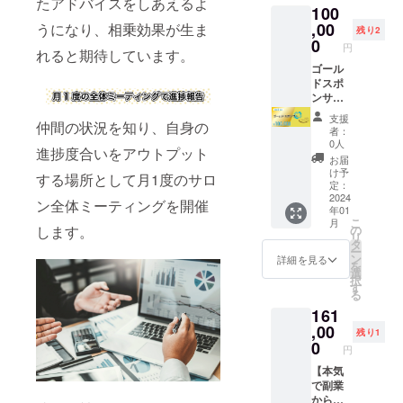
どはお
たアドバイスをしあえるよ
100
円 創業
りま
受けで
ラボで
,00
うになり、相乗効果が生ま
す。 ※
きませ
残り2
本気で
日程等
0
ん。 ※
円
れると期待しています。
副業か
はクラ
イベン
ら起業
ゴール
ウド
トの詳
したい
ドスポ
ファン
細は個
方向け
ンサー
ディン
別で
のコー
・HPに
グ終了
メール
支援
仲間の状況を知り、自身の
スを受
お名前
後に個
を送ら
者：
けてい
掲載 ・
別に
せてい
0人
進捗度合いをアウトプット
ただき
コワー
メール
ただき
お届
ます！
キング
等でや
ます。
け予
する場所として月1度のサロ
入会費
スペー
りとり
定：
30,000
スの掲
2024
させて
ン全体ミーティングを開催
年01
円
示板に
頂きま
こ
月
→5,000
企業様
す。 ※
します。
の
リ
円 半年
の情報
初回
タ
ー
＋月1個
を掲載
レッス
ン
詳細を見る
を
別コン
させて
ンの有
選
択
サル
頂きま
効期
す
る
120,000
す。 ・
限：
161
円
サンプ
2024年
→93,00
ル商品
,00
1月から
残り1
0円 ※開
や御社
半年
0
円
始日か
のパン
ら半年
フレッ
【本気
間サ
ト等を
で副業
ポート
創業ラ
から起