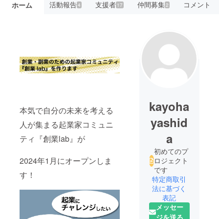
活動報告
支援者
仲間募集
コメント
ホーム
4
17
2
kayoha
本気で自分の未来を考える
yashid
人が集まる起業家コミュニ
a
ティ『創業lab』が
初めてのプ
2024年1月にオープンしま
ロジェクト
です
す！
特定商取引
法に基づく
表記
メッセー
ジを送る