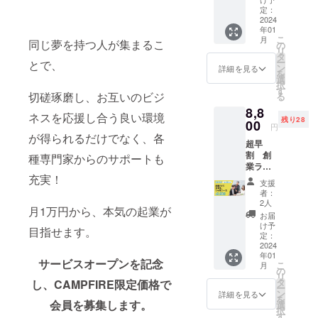
ただき
定：
ます。
2024
年01
※いただ
こ
月
同じ夢を持つ人が集まるこ
いたご
の
リ
支援金
タ
ー
とで、
はリ
ン
詳細を見る
を
ターン
選
択
費用が
す
切磋琢磨し、お互いのビジ
る
かから
8,8
ない
ネスを応援し合う良い環境
残り28
分、
00
円
サービ
が得られるだけでなく、各
超早
ス手数
割 創
料を除
種専門家からのサポートも
業ラ
いて全
充実！
ボ お
て大切
支援
試し1ヶ
に活動
者：
月コー
内容に
2人
月1万円から、本気の起業が
ス
活用さ
お届
20%off
せてい
け予
目指せます。
入会
ただき
定：
費
2024
ます。
年01
30,000
サービスオープンを記念
こ
月
円→0円
の
リ
創業ラ
タ
し、CAMPFIRE限定価格で
ー
ボを1ヶ
ン
詳細を見る
を
月お試
会員を募集します。
選
択
しいた
す