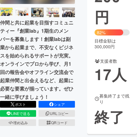
円
まちづくり・地域活性化
仲間と共に起業を目指すコミュニ
ティー『創業lab』1期生のメン
CAMPFIRE for Social Good
CAMPFIRE Creation
82%
バーを募集します！創業labは副
CAMPFIREふるさと納税
machi-ya
コミュニティ
目標金額は
300,000円
業から起業まで、不安なくビジネ
スを始められるサポートが充実。
支援者数
オンラインでプロから学び、月1
17
人
回の報告会やオフライン交流会で
起業仲間と出会えるなど、起業に
必要な要素が揃っています。ぜひ
募集終了まで残
一緒に学びましょう！
り
ポスト
シェア
終了
LINEで送る
URLコピー
埋め込み
QRコード