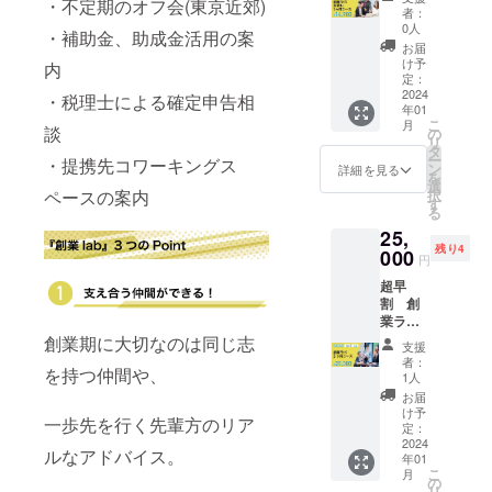
・不定期のオフ会(東京近郊)
月コー
に活動
ディン
者：
ス
内容に
グ終了
0人
・補助金、助成金活用の案
10%off
活用さ
後に個
お届
入会
せてい
別に
け予
内
費
ただき
定：
メール
30,000
2024
ます。
・税理士による確定申告相
等でや
年01
円
りとり
こ
月
→5,000
談
の
させて
リ
円 創業
タ
頂きま
ー
・提携先コワーキングス
ラボを
ン
す。 ※
詳細を見る
を
1ヶ月お
選
初回
ペースの案内
択
試しい
す
レッス
る
ただけ
ンの有
25,
ます！
効期
残り4
入会費
000
限：
円
30,000
2024年
超早
円
1月から
割 創
→5,000
半年
業ラ
円 1ヶ
ボ 3ヶ
創業期に大切なのは同じ志
月費用
支援
月コー
11,000
者：
を持つ仲間や、
ス
円
1人
25%off
→9,900
お届
入会
円 ※開
け予
一歩先を行く先輩方のリア
費
始日か
定：
30,000
2024
ら1ヶ月
ルなアドバイス。
年01
円→0円
間サ
こ
月
創業ラ
ポート
の
リ