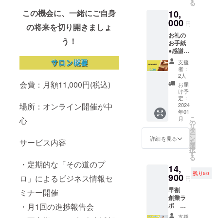
る
だけま
この機会に、一緒にご自身
10,
す！ 入
会費
000
円
の将来を切り開きましょ
30,000
お礼の
円→0円
う！
お手紙
1ヶ月費
●感謝を
用
込めた
11,000
支援
お礼の
円
者：
お手紙
→8,800
2人
を送ら
円 ※開
会費：月額11,000円(税込)
お届
せてい
始日か
け予
ただき
ら1ヶ月
定：
場所：オンライン開催が中
ます。
2024
間サ
年01
※いただ
ポート
こ
月
心
いたご
させて
の
リ
支援金
頂きま
タ
ー
はリ
す。 ※
ン
詳細を見る
サービス内容
を
ターン
オンラ
選
択
費用が
イン開
す
る
かから
催が中
・定期的な「その道のプ
14,
ない
心にな
残り50
分、
900
りま
ロ」によるビジネス情報セ
円
サービ
す。 ※
早割
ス手数
ミナー開催
日程等
創業ラ
料を除
はクラ
・月1回の進捗報告会
ボ お
いて全
ウド
試し1ヶ
て大切
ファン
支援