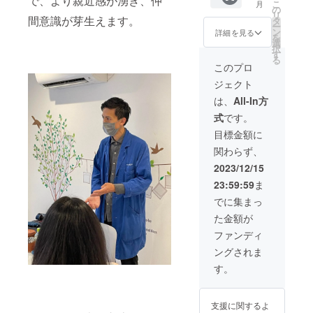
で、より親近感が湧き、仲
こ
月
半年間
ディン
載方法
円
の
リ
お試し
間意識が芽生えます。
グ終了
は個別
→5,000
タ
ー
いただ
後に個
でお打
円 1年
ン
詳細を見る
を
けま
別に
ち合わ
＋月1個
選
択
す！ 入
メール
せさせ
別コン
す
る
会費
等でや
ていた
サル
このプロ
30,000
りとり
だきま
240,000
ジェクト
円
させて
す。 ※
円
→5,000
頂きま
掲載サ
→156,0
は、
All-In方
円 半年
す。 ※
イズは
00円 ※
式
です。
費用
初回
スポン
開始日
66,000
レッス
サー
から1年
目標金額に
円
ンの有
ボード
間サ
関わらず、
→41,20
効期
が横
ポート
0円 ※開
限：
360×縦
させて
2023/12/15
始日か
2024年
180サイ
頂きま
23:59:59
ま
ら半年
1月から
ズ ※掲
す。 ※
間サ
半年
載掲
オンラ
でに集まっ
ポート
載：1年
イン開
た金額が
させて
間 ※公
催が中
頂きま
序良俗
心にな
ファンディ
す。 ※
に反す
りま
ングされま
オンラ
る内
す。 ※
イン開
容、法
月に1回
す。
催が中
令に違
個別コ
心にな
反する
ンサル
りま
内容な
で60分1
支援に関するよ
す。 ※
どはお
対1でご