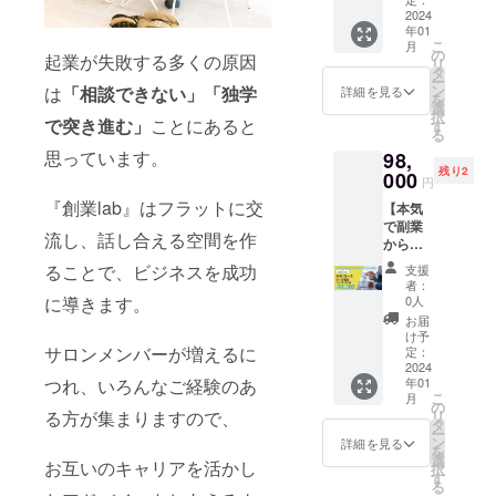
※HP掲
別に
→5,000
2024
載方法
メール
年01
円 創業
は個別
等でや
こ
月
ラボ1年
でお打
の
りとり
起業が失敗する多くの原因
リ
間の権
ち合わ
タ
させて
ー
利をお
せさせ
ン
は
「相談できない」「独学
頂きま
詳細を見る
を
渡しい
ていた
選
す。 ※
択
たしま
で突き進む」
ことにあると
だきま
す
初回
る
す。 入
す。 ※
レッス
思っています。
98,
会費
掲載サ
ンの有
残り2
30,000
000
イズは
効期
円
円
スポン
限：
『創業lab』はフラットに交
【本気
→5,000
サー
2024年
で副業
円 1年
ボード
1月から
流し、話し合える空間を作
から起
費用
が横
半年
業した
132,000
180×縦
ることで、ビジネスを成功
支援
い方向
円
90サイ
者：
け】半
→85,80
に導きます。
ズ ※掲
0人
年コー
0円 ※開
載掲
お届
ス 月1
始日か
載：1年
け予
回個別
サロンメンバーが増えるに
ら1年間
定：
間 ※公
コンサ
2024
サポー
序良俗
つれ、いろんなご経験のあ
年01
ル付き
トさせ
に反す
こ
月
30%off
て頂き
の
る内
る方が集まりますので、
リ
入会
ます。
タ
容、法
ー
費
※オンラ
ン
令に違
詳細を見る
を
30,000
イン開
選
反する
お互いのキャリアを活かし
択
円
催が中
す
内容な
る
→5,000
心にな