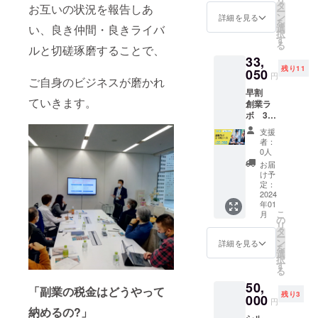
ボを3ヶ
させて
タ
お互いの状況を報告しあ
ー
月お試
頂きま
ン
詳細を見る
を
しいた
す。 ※
い、良き仲間・良きライバ
選
択
だけま
オンラ
す
る
ルと切磋琢磨することで、
す！ 入
イン開
33,
会費
催が中
残り11
30,000
050
心にな
円
ご自身のビジネスが磨かれ
円→0円
りま
早割
3ヶ月費
す。 ※
ていきます。
創業ラ
用
日程等
ボ 3ヶ
33,000
はクラ
月コー
円
ウド
支援
ス
→25,00
ファン
者：
15%off
0円 ※開
ディン
0人
入会
始日か
グ終了
お届
費
ら3ヶ月
後に個
け予
30,000
間サ
定：
別に
円
2024
ポート
メール
年01
→5,000
させて
等でや
こ
月
円 創
頂きま
の
りとり
リ
業ラボ
す。 ※
タ
させて
ー
を3ヶ月
オンラ
ン
頂きま
詳細を見る
を
お試し
イン開
選
す。 ※
択
いただ
催が中
す
初回
る
けま
心にな
レッス
50,
す！ 入
りま
ンの有
「副業の税金はどうやって
残り3
会費
000
す。 ※
効期
円
30,000
日程等
納めるの?」
限：