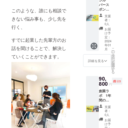
シル
円
はクラ
2024年
バース
→5,000
ウド
1月から
ポン
このような、誰にも相談で
円 3ヶ
ファン
半年
サー ・
月費用
ディン
支援
きない悩み事も、少し先を
HPにお
33,000
グ終了
者：
名前掲
円
後に個
0人
行く、
載 ・交
→28,05
別に
お届
流会、
0円 ※開
メール
け予
セミ
始日か
定：
等でや
すでに起業した先輩方のお
ナーな
2024
ら3ヶ月
りとり
年01
どのイ
間サ
させて
話を聞けることで、解決し
こ
月
ベント
ポート
の
頂きま
リ
にご招
させて
ていくことができます。
タ
す。 ※
ー
待させ
頂きま
ン
初回
詳細を見る
を
て頂き
す。 ※
選
レッス
択
ます。
オンラ
す
ンの有
る
・交流
イン開
効期
90,
会、セ
催が中
限：
残り3
ミナー
800
心にな
2024年
円
などの
りま
1月から
創業ラ
イベン
す。 ※
半年
ボ 1年
トで企
日程等
間の権
業様の
はクラ
利
ことを
ウド
支援
35%off
ご紹介
ファン
者：
入会
させて
ディン
0人
費
頂きま
グ終了
お届
30,000
す。
後に個
け予
円
定：