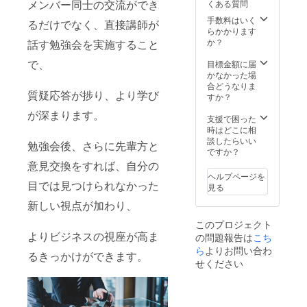
メンバー同士の交流ができ
くある質問
日程等
受けで
指導さ
はクラ
きませ
せて頂
手数料はいく
るだけでなく、直接講師が
ウド
ん。 ※
きま
らかかります
ファン
イベン
す。 ※
か？
話す勉強会を実施すること
ディン
トの詳
合計：
グ終了
で、
細は個
12回の
目標金額に届
後に個
別で
個別コ
かなかった場
別に
メール
ンサル
合どうなりま
質疑応答が捗り、より学び
メール
を送ら
になり
すか？
等でや
せてい
ます。
が深まります。
りとり
ただき
※日程等
支援で困った
させて
ます。
はクラ
時はどこに相
頂きま
ウド
談したらいい
勉強会後、さらに先輩方と
す。 ※
ファン
ですか？
初回
ディン
意見交換をすれば、自分の
レッス
グ終了
ヘルプページを
ンの有
目では見つけられなかった
後に個
見る
効期
別に
新しい視点が加わり、
限：
メール
2024年
等でや
このプロジェクト
1月から
りとり
よりビジネスの視座が高ま
の問題報告は
こち
半年
させて
ら
よりお問い合わ
頂きま
るきっかけができます。
す。 ※
せください
初回
レッス
ンの有
効期