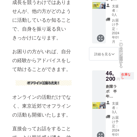
成長を競うわけではありま
させて
ボの生
業した
支援
頂きま
徒に配
い方向
せんが、他の方がどのよう
者：
す。 ※
布させ
け】1年
0人
オンラ
て頂き
間の権
に活動しているか知ること
お届
イン開
ます。
利 月1
け予
で、自身を振り返る良い
催が中
・交流
回個別
定：
心にな
会、セ
コンサ
2024
きっかけになります。
年01
りま
ミナー
ル付き
こ
月
す。 ※
などの
35%off
の
リ
月に1回
イベン
入会費
タ
お困りの方がいれば、自分
ー
個別コ
トにご
30,000
ン
詳細を見る
を
ンサル
招待さ
円
選
の経験からアドバイスをし
択
で◯分1
せて頂
→5,000
す
る
対1でご
きま
円 創業
て助けることができます。
46,
指導さ
す。 ・
ラボで
在庫な
せて頂
交流
本気で
200
し
円
きま
会、セ
副業か
創業ラ
す。 ※
ミナー
ら起業
ボ 半
合計：6
などの
したい
オンラインの活動だけでな
年
回の個
イベン
方向け
30%off
別コン
トで企
のコー
支援
く、東京近郊でオフライン
入会
サルに
業様の
スを1年
者：
費
なりま
ことを
間受け
3人
の活動も開催いたします。
30,000
す。 ※
ご紹介
ていた
お届
円
日程等
させて
だきま
け予
→5,000
はクラ
頂きま
す！ 入
定：
直接会ってお話をすること
円 創業
2024
ウド
す。
会費
年01
ラボを
ファン
※HP掲
30,000