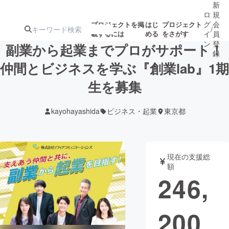
新
ロ
規
グ
会
プロジェクトを掲
はじ
プロジェクト
/
載するには
める
をさがす
イ
員
ン
登
副業から起業までプロがサポート！
録
仲間とビジネスを学ぶ『創業lab』1期
生を募集
人気のプロ
注目のリ
注目の新着プロ
募集終了が近いプ
もうすぐ公開
ジェクト
ターン
ジェクト
ロジェクト
されます
kayohayashida
ビジネス・起業
東京都
アート・写真
音楽
現在の支援総
テクノロジー・ガジェット
ゲーム・サ
額
246,
映像・映画
書籍・雑誌
200
ビジネス・起業
チャレンジ