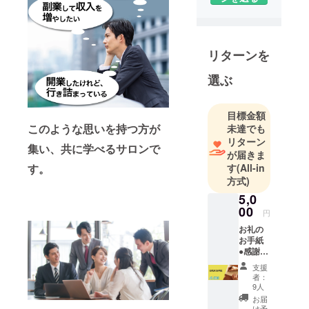
リターンを
選ぶ
目標金額
このような思いを持つ方が
未達でも
リターン
集い、共に学べるサロンで
が届きま
す。
す
(All-in
方式)
5,0
00
円
お礼の
お手紙
●感謝を
込めた
支援
お礼の
者：
お手紙
9人
を送ら
お届
せてい
け予