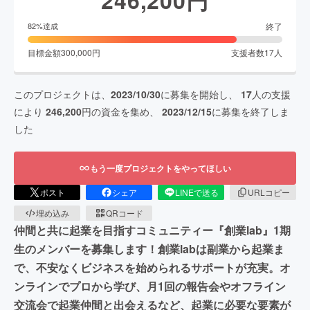
終了
82
%達成
目標金額
300,000
円
支援者数
17
人
このプロジェクトは、
2023/10/30
に募集を開始し、
17
人の支援
により
246,200
円の資金を集め、
2023/12/15
に募集を終了しま
した
もう一度プロジェクトをやってほしい
ポスト
シェア
LINEで送る
URLコピー
埋め込み
QRコード
仲間と共に起業を目指すコミュニティー『創業lab』1期
生のメンバーを募集します！創業labは副業から起業ま
で、不安なくビジネスを始められるサポートが充実。オ
ンラインでプロから学び、月1回の報告会やオフライン
交流会で起業仲間と出会えるなど、起業に必要な要素が