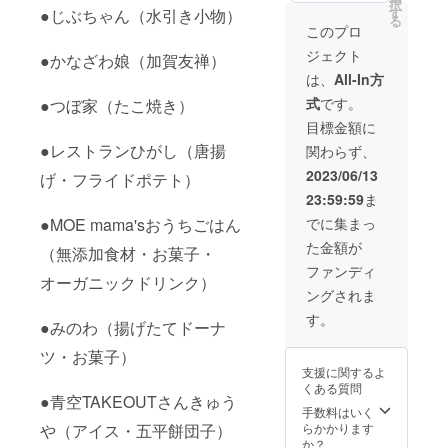
た場合
上げる
択
具を
１．お
受付時
では
③13：
ン 1個
す
●じぶちゃん（水引き小物）
ご注意
限】表
は、す
絵付け
る
使って
好きな
間】 午
「鳳
30～、
●フレグ
くださ
このプロ
面ラベ
ぐに水
をイ
九谷結
九谷焼
前
玉」と
④14：
ランス
い 【賞
ルに記
で充分
メージ
窯オリ
ジェクト
のパー
①10：
名付け
●かなざわ娘（加賀友禅）
30～ ＊
アロ
味期
載 ＊
に洗い
した豆
ジナル
ツをお
00～、
て販売
備考欄
マ 加
限】表
は、
All-In方
加工日
流して
皿で
のデザ
選びく
②10：
してい
にご希
賀紅茶
面ラベ
より一
くださ
す。 古
インが
式
です。
●つぼ家（たこ焼き）
ださ
30～、
ます。
望の体
の香り
ルに記
年半
い。ま
き良き
転写さ
い。
③11：
新茶
験時間
石川県
載 ＊
目標金額に
【製造
た、異
伝統柄
れたお
２．ア
00～、
は、石
をお知
加賀市
加工日
者】打
常のあ
を和モ
●レストランひがし（唐揚
皿に色
関わらず、
クセサ
④11：
川県加
らせく
打越町
より一
越製茶
る場合
ダンに
をのせ
リーの
30～ 午
賀産の
ださ
で作ら
年半
2023/06/13
農業協
げ・フライドポテト）
は医師
アレン
たり、
種類を
後
茶葉を
い。 ＊
れた紅
【製造
同組
にご相
ジした
真っ白
23:59:59
ま
お選び
⑤13：
使用。
体験す
茶をイ
者】打
合 石
談くだ
デザイ
なお皿
くださ
30～、
甘み・
るお時
メージ
越製茶
●MOE mama'sおうちごはん
でに集まっ
川県加
さい。
ンが特
に思い
い。
⑥14：
渋みの
間にな
した香
農業協
賀市打
・体質
徴で
通りに
た金額が
３．ボ
00～、
バラン
（無添加食材・お菓子・
られま
りで
同組
越町ち
や体調
す。
絵を描
ンドで
⑦14：
スが良
した
す。
合 石
ファンディ
31番地
により
【サイ
くこと
接着さ
オーガニックドリンク）
30～、
く、ふ
ら、引
【ご使
川県加
原材料
気分が
ズ】径
も出来
ングされま
せま
⑧15：
だん飲
換券を
用上の
賀市打
及び添
悪くな
約
ます。
す。
00～ ＊
みしや
お持ち
注意】
越町ち
す。
加物等
る場合
100mm
●みのわ（揚げたてドーナ
【体験
４．完
備考欄
すい美
になり
・本品
31番地
の食品
は使用
高さ
の手
成（そ
にご希
味しさ
体験会
は飲み
●九谷焼
表示は
を中止
ツ・お菓子）
約
順】
の場で
望の体
です。
場まで
物では
ワイヤ
お届け
してく
20mm
支援に関するよ
１．お
お渡し
験時間
【名
お越し
ありま
レス充
商品の
ださ
重さ
くある質問
好きな
しま
をお知
称】鳳
くださ
せん。
電器丸
●青空TAKEOUTさんきゅう
ラベル
い。 ・
約80g
器をお
す）
らせく
玉 【原
い。
肌につ
手数料はいく
形 九谷
に表記
芳香液
【包
選びく
【体験
ださ
材料
【体験
けた
や（アイス・五平餅団子）
らかかります
の伝統
されま
が床や
装】紙
ださ
受付時
い。 ＊
名】緑
所要時
り、口
か？
柄を現
す。 商