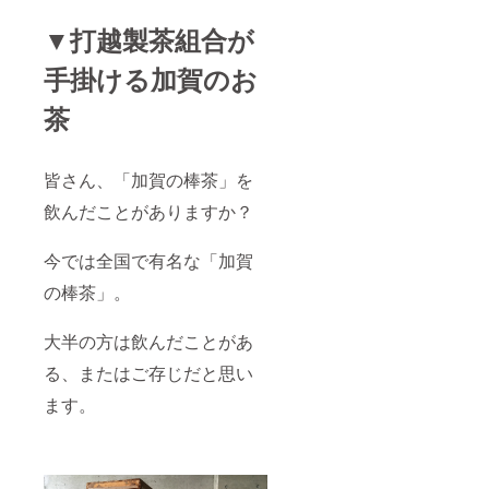
菓子を
望の体
ちょう
る場合
がお部
径
イメー
験時間
令和２
は使用
▼打越製茶組合が
屋を華
155mm
ジして
をお知
年度
を中止
やかに
おり、
らせく
プレミ
してく
してく
手掛ける加賀のお
実際に
ださ
アム石
ださ
れま
お菓子
い。 ＊
川ブラ
い。 ・
す。 人
屋さん
茶
体験す
ンド製
芳香液
と違
で使用
るお時
品 認
が床や
う、ひ
されて
間にな
定 ２０
家具、
と味違
いた金
られま
２０
衣類等
うお部
花糖の
皆さん、「加賀の棒茶」を
した
年 お
に付着
屋空間
型を３D
ら、引
もてな
すると
に。
飲んだことがありますか？
スキャ
換券を
しセレ
シミや
ンして
お持ち
クショ
変色の
型を設
になり
ン
原因と
今では全国で有名な「加賀
計、製
体験会
IT・エ
なる場
作して
場まで
の棒茶」。
レクト
合があ
おりま
お越し
ロニク
ります
す。
くださ
ス 受
のでご
【デザ
い。
大半の方は飲んだことがあ
賞 つな
注意く
イン】
【体験
いで置
ださ
福梅／
る、またはご存じだと思い
所要時
くだ
い。
小梅／
間】 60
け。 ス
【内容
ます。
蓮／亀
分～90
タンド
量】
甲／小
分
型なの
50mL
紋 【カ
で縦で
【成
ラー】
も横で
分】エ
ホワイ
も充電
タノー