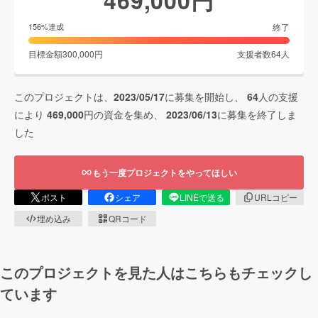
終了
156
%達成
目標金額
300,000
円
支援者数
64
人
このプロジェクトは、
2023/05/17
に募集を開始し、
64
人の支援
により
469,000
円の資金を集め、
2023/06/13
に募集を終了しま
した
もう一度プロジェクトをやってほしい
ポスト
シェア
LINEで送る
URLコピー
埋め込み
QRコード
このプロジェクトを見た人はこちらもチェックし
ています