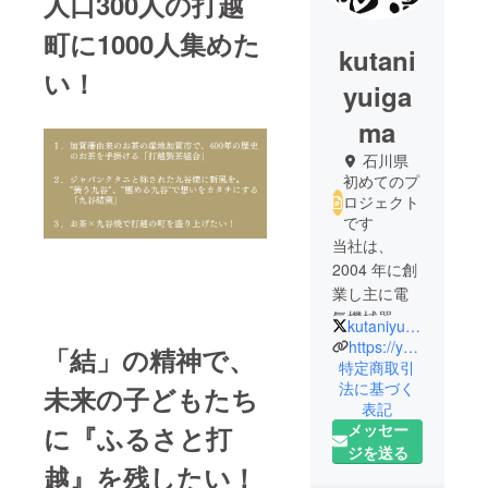
人口300人の打越
町に1000人集めた
kutani
い！
yuiga
ma
石川県
初めてのプ
ロジェクト
です
当社は、
2004 年に創
業し主に電
気機械器具
kutaniyuigama
製造・産業
https://yui-koubou.com/
「結」の精神で、
機械器具製
特定商取引
法に基づく
造等のもの
未来の子どもたち
表記
づくりを中
メッセー
に『ふるさと打
心とした事
ジを送る
業活動を
越』を残したい！
行ってきま