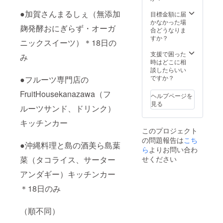
家具、
箱
い。
間】 午
体験す
茶（加
間】 30
に入れ
代風に
品開封
衣類等
（皿、
前
●加賀さんまるしぇ（無添加
るお時
賀市
分～60
たりし
目標金額に届
アレン
前には
に付着
カッ
①10：
間にな
産）
分
ないで
かなかった場
ジした
必ずお
すると
プ、そ
麹発酵おにぎらず・オーガ
00～、
られま
【内容
くださ
合どうなりま
九谷結
届けの
シミや
の他い
②10：
した
量】
い。 ・
すか？
窯オリ
リター
変色の
ニックスイーツ）＊18日の
ろいろ
30～、
ら、引
リーフ
用途以
ジナル
ンに貼
原因と
ござい
③11：
換券を
100g
外の目
支援で困った
のワイ
付され
み
なる場
ま
00～、
お持ち
【保存
的で使
時はどこに相
ヤレス
たラベ
合があ
す。）
④11：
になり
方法】
用しな
談したらいい
充電器
ルや注
ります
２．九
30～ 午
体験会
高温・
いでく
ですか？
●フルーツ専門店の
です。
意書き
のでご
谷五彩
後
場まで
多湿を
ださ
【デザ
をご確
注意く
の絵具
⑤13：
お越し
避け移
FruitHousekanazawa（フ
い。 ・
イン】
認くだ
ヘルプページを
ださ
を使っ
30～、
くださ
り香に
極端に
はなま
さい。
見る
い。
て、筆
ルーツサンド、ドリンク）
⑥14：
い。
ご注意
高温又
る／い
実際に
【内容
で絵や
00～、
【体験
くださ
は低温
ちょう
お届け
量】
キッチンカー
文字を
⑦14：
所要時
い 【賞
の場所
／赤絵
するリ
50mL
このプロジェクト
器に直
30～、
間】 30
味期
や直射
／石畳
ターン
【成
接描き
⑧15：
の問題報告は
こち
分～60
限】表
日光、
／小判
とパッ
●沖縄料理と島の酒美ら島葉
分】エ
ます。
00～ ＊
分
面ラベ
ら
よりお問い合わ
火気付
／花鳥
ケージ
タノー
＊
備考欄
ルに記
近を避
図／藤
菜（タコライス、サーター
せください
等のデ
ル、香
塗り直
にご希
載 ＊
け、乳
文様 令
ザイン
料、溶
したい
望の体
加工日
アンダギー）キッチンカー
幼児又
和２年
が異な
剤 ●九
部分や
験時間
より一
はペッ
度 プ
る場合
谷焼ア
失敗し
をお知
＊18日のみ
年半
トが近
レミア
があり
ロマス
たとこ
らせく
【製造
づかな
ム石川
ますの
トーン
ろは布
ださ
者】打
い所で
ブラン
で、あ
水分を
（順不同）
で拭き
い。 ＊
越製茶
保管・
ド製
らかじ
吸収す
取れる
体験す
農業協
使用し
品 認
めご了