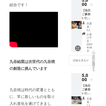
て、九谷焼
賀産の
00
【内容
組合です！
円
古来の技術
茶葉を
量】
【当日
使った
を継承しつ
リーフ
ご参加
和紅茶
100g
つ新しい技
いただ
です。
【保存
術を取り入
ける
渋味が
方法】
支援
方】打
きいた
高温・
れた開発か
者：
越の新
加賀の
多湿を
0人
ら製造・販
茶とサ
紅茶は
避け移
お届
ンドブ
売まで行う
コクの
り香に
け予
ラスト
ある味
定：
ご注意
一貫生産・
体験引
2023
わいと
くださ
販売体制を
年06
換券
熟した
い 【賞
こ
月
お礼の
果実を
の
構築してき
味期
リ
カード
思わせ
タ
限】表
ました。
ー
付 ＊商
る香り
ン
面ラベ
詳細を見る
九谷結窯は次世代の九谷焼
を
また、当社
品は総
が特徴
選
ルに記
択
合受付
で、ス
す
の創造に挑んでいます
載 ＊
には、『個
る
にてお
トレー
加工日
の技術を磨
5,0
渡しさ
トはも
より一
せてい
00
き・輝か
ちろ
年半
円
ただき
ん、ミ
【製造
せ、結を
【当日
ます。
ルク
者】打
もって貢献
九谷焼は時代の変遷ととも
ご参加
●打越の
ティー
越製茶
いただ
新茶 組
でも力
する』とい
農業協
に、常に新しいものを取り
ける
合では
強い風
同組
支援
う 経営理念
方】打
「鳳
味が楽
合 石
者：
入れ進化を遂げてきまし
越の新
を提唱して
玉」と
しめま
1人
川県加