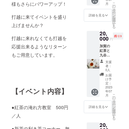
トーン
バラン
称】鳳
限】表
表示は
お届け
様もさらにパワーアップ！
こ
さい。
月
のセッ
スが良
の
玉 【原
面ラベ
お届け
するリ
リ
ト お
く、ふ
タ
材料
ルに記
商品の
ターン
ー
礼の
だん飲
ン
名】緑
詳細を見る
載 ＊
打越に来てイベントを盛り
ラベル
とパッ
を
カード
みしや
選
茶（加
加工日
に表記
ケージ
択
付
すい美
す
賀市
上げませんか？
より一
されま
等のデ
る
【セッ
味しさ
産）
年半
す。 商
ザイン
20,
ト内
です。
【内容
【製造
品開封
が異な
残り3
容】 ・
000
打越に来れなくても打越を
【名
量】
者】打
円
前には
る場合
フレグ
称】鳳
リーフ
越製茶
必ずお
があり
加賀の
応援出来るようなリターン
ランス
玉 【原
100g
農業協
届けの
ますの
紅茶と
アロ
材料
【保存
同組
リター
で、あ
もご用意しています。
九谷焼
マ 加
名】緑
方法】
合 石
ンに貼
らかじ
の
賀紅茶
茶（加
高温・
川県加
支援
付され
めご了
ティー
の香
賀市
多湿を
者：
賀市打
たラベ
承くだ
カップ
り 1個
産）
0人
避け移
越町ち
ルや注
さい。
＆ソー
・九谷
【内容
り香に
お届
31番地
意書き
●サンド
サーの
焼アロ
量】
け予
ご注意
原材料
をご確
ブラス
セッ
マス
定：
リーフ
くださ
及び添
認くだ
ト体験
ト お
2023
トー
100g
【イベント内容】
い 【賞
加物等
さい。
ガラス
年07
礼の
ン 1個
【保存
味期
の食品
実際に
こ
の器に
月
カード
●フレグ
の
方法】
限】表
表示は
お届け
リ
装飾を
付 ●加
ランス
タ
高温・
面ラベ
お届け
するリ
ー
施すこ
賀の紅
アロ
ン
●紅茶の淹れ方教室 500円
多湿を
詳細を見る
ルに記
商品の
ターン
を
とが出
茶
マ 加
選
避け移
載 ＊
ラベル
とパッ
択
来ま
（ファ
／人
賀紅茶
す
り香に
加工日
に表記
ケージ
る
す。あ
ース
の香り
ご注意
より一
されま
等のデ
なただ
20,
ト）
石川県
くださ
年半
す。 商
ザイン
けのオ
●新茶の利き茶コーナー 無
100%石