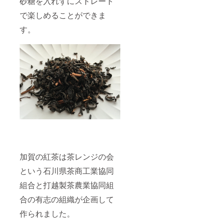
砂糖を入れずにストレート
分を吸
収する
で楽しめることができま
だけで
す。
なく発
散もす
るの
で、ア
ロマを
垂らす
とお部
屋にい
い香り
が広が
りま
す。 こ
ちらの
アロマ
ストー
ンは和
菓子を
加賀の紅茶は茶レンジの会
イメー
という石川県茶商工業協同
ジして
おり、
組合と打越製茶農業協同組
実際に
お菓子
合の有志の組織が企画して
屋さん
で使用
作られました。
されて