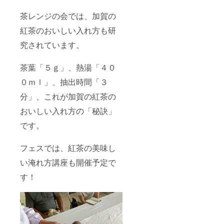
いた金
花糖の
茶レンジの会では、加賀の
型を３D
紅茶のおいしい入れ方も研
スキャ
ンして
究されています。
型を設
計、製
作して
茶葉「５ｇ」、熱湯「４０
おりま
す。
０ｍｌ」、抽出時間「３
【デザ
イン】
分」、これが加賀の紅茶の
福梅／
小梅／
おいしい入れ方の「秘訣」
蓮／亀
です。
甲／小
紋 【カ
ラー】
フェスでは、紅茶の美味し
ホワイ
ト 【素
い淹れ方講座も開催予定で
材】 陶
磁器
す！
（九谷
焼）
【サイ
ズ】 径
約
50mm×