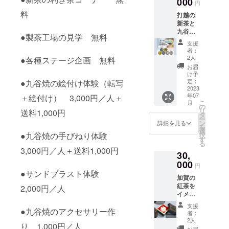
000
加賀市
い 【賞
【製造
円
品開封
が異な
リジナ
川県加
打越町
味期
者】打
前には
る場合
料
ルの器
打越の
賀産の
で作ら
限】表
越製茶
必ずお
があり
を作れ
新茶と
茶葉を
れた紅
面ラベ
農業協
届けの
ますの
ます
九谷焼
使った
茶をイ
ルに記
同組
●製茶工場の見学 無料
リター
で、あ
よ。
ワイヤ
和紅茶
メージ
載 ＊
合 石
支援
ンに貼
らかじ
【体験
レス充
です。
した香
加工日
者：
川県加
付され
めご了
の手
電器丸
渋味が
りで
2人
より一
●各種ステージ企画 無料
賀市打
たラベ
承くだ
順】
形の
きいた
す。
年半
お届
越町ち
ルや注
さい。
１．好
セッ
加賀の
【ご使
け予
【製造
31番地
意書き
●手びね
きなガ
ト お
紅茶は
定：
●九谷焼の絵付け体験（転写
用上の
者】打
原材料
をご確
り体験
ラスを
礼の
2023
コクの
注意】
越製茶
及び添
認くだ
九谷焼
お選び
年07
カード
＋絵付け） 3,000円／人＋
ある味
・本品
農業協
加物等
さい。
こ
の粘土
月
くださ
付 ●打
わいと
の
は飲み
同組
の食品
実際に
リ
で自分
送料1,000円
い。
越の新
熟した
タ
物では
合 石
表示は
お届け
ー
の好き
２．
茶 組合
果実を
ン
ありま
詳細を見る
川県加
お届け
するリ
を
な形を
カッ
では
思わせ
選
せん。
賀市打
商品の
ターン
●九谷焼の手びねり体験
択
作って
ティン
「鳳
る香り
す
肌につ
越町ち
ラベル
とパッ
る
もいい
グシー
玉」と
が特徴
けた
31番地
3,000円／人＋送料1,000円
に表記
ケージ
し、
トを好
30,
名付け
で、ス
り、口
●九谷結
されま
等のデ
「なに
きなデ
て販売
000
トレー
に入れ
窯オリ
円
す。 商
ザイン
作ろ
ザイン
してい
トはも
たりし
●サンドブラスト体験
ジナル
品開封
が異な
～」
に切り
加賀の
ます。
ちろ
ないで
九谷焼
前には
る場合
「どう
抜きま
紅茶を
新茶
2,000円／人
ん、ミ
くださ
豆皿（3
必ずお
があり
しよ
す。
イメー
は、石
ルク
い。 ・
寸）２
届けの
ますの
～」っ
３．ガ
ジした
川県加
ティー
用途以
枚セッ
支援
リター
で、あ
て方は
ラスに
アロマ
●九谷焼のアクセサリー作
賀産の
でも力
外の目
者：
ト いに
ンに貼
らかじ
型を
貼りま
フレグ
茶葉を
強い風
2人
的で使
しえの
付され
めご了
り 1,000円／人
使って
す。
ランス
使用。
味が楽
お届