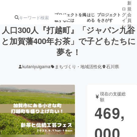
新
ロ
規
グ
会
プロジェクトを掲
はじ
プロジェクト
/
載するには
める
をさがす
イ
員
ン
登
人口300人『打越町』「ジャパン九谷
録
と加賀藩400年お茶」で子どもたちに
夢を！
人気のプロ
注目のリ
注目の新着プロ
募集終了が近いプ
もうすぐ公開
ジェクト
ターン
ジェクト
ロジェクト
されます
kutaniyuigama
まちづくり・地域活性化
石川県
アート・写真
音楽
現在の支援総
テクノロジー・ガジェット
ゲーム・サ
額
469,
映像・映画
書籍・雑誌
000
ビジネス・起業
チャレンジ