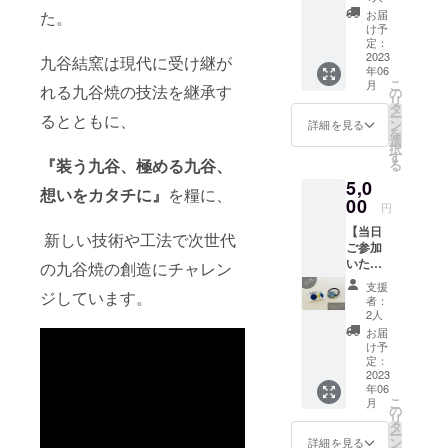
茶と九
名付け
す。
賀市打
お届
た。
いますが、
谷焼の
て販売
【名
け予
越町ち
人と人、人
手びね
してい
定：
称】加
31番地
り体験
2023
ます。
とモノ、モ
九谷結窯は現代に受け継が
賀の紅
原材料
年06
引換
新茶
茶
及び添
ノとモノ、
こ
月
券 お
れる九谷焼の技法を継承す
は、石
の
（ファ
加物等
リ
人と地域な
礼の
川県加
タ
ース
の食品
ー
るとともに、
カード
賀産の
ン
ト）
詳細を見る
ど 『結ぶ＝
表示は
を
付 ＊商
茶葉を
選
【原材
お届け
択
コラボ』を
品は総
使用。
す
料名】
商品の
『装う九谷、極める九谷、
る
合受付
基本理念
甘み・
緑茶
ラベル
5,0
にてお
渋みの
（加賀
に表記
に、それぞ
想いをカタチに』
を糧に、
渡しさ
00
バラン
市産）
されま
円
れの融合し
せてい
スが良
【内容
す。 商
【当日
ただき
く、ふ
た活動を志
量】
新しい技術や工法で次世代
品開封
ご参加
ます。
だん飲
リーフ
前には
していま
いただ
●打越の
の九谷焼の創造にチャレン
みしや
50g
必ずお
ける
す。
新茶 組
すい美
【保存
届けの
支援
方】打
ジしています。
合では
味しさ
方法】
者：
現代社会
リター
越の新
「鳳
です。
2人
高温・
ンに貼
は、激しく
茶と九
玉」と
【名
多湿を
お届
付され
谷焼の
名付け
変化しま
称】鳳
け予
避け移
たラベ
アクセ
て販売
定：
玉 【原
り香に
ルや注
す。
サリー
2023
してい
材料
ご注意
意書き
年06
伝統は伝承
作り体
ます。
名】緑
くださ
をご確
こ
月
験 引
新茶
の
茶（加
しないと伝
い 【賞
認くだ
リ
換券
は、石
タ
賀市
味期
さい。
ー
統にならな
お礼の
川県加
ン
産）
詳細を見る
限】表
実際に