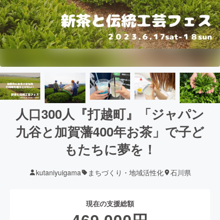
人口300人『打越町』「ジャパン
九谷と加賀藩400年お茶」で子ど
もたちに夢を！
kutaniyuigama
まちづくり・地域活性化
石川県
現在の支援総額
469,000
円