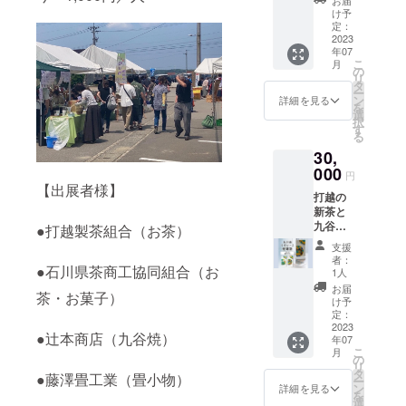
用しな
加賀伝
たラベ
承くだ
いただ
４．サ
と九谷
甘み・
しめま
け予
いでく
統工芸
ルや注
さい。
いて作
ンドブ
焼陶箱
渋みの
定：
す。
ださ
品の中
意書き
●九谷焼
ること
ラスト
＋九谷
2023
バラン
【名
い。 ・
で見つ
をご確
のアク
も可能
年07
の機械
焼アロ
スが良
称】加
極端に
けた花
認くだ
こ
セサ
月
です。
で砂を
マス
く、ふ
の
賀の紅
高温又
鳥風月
さい。
リ
リー作
【体験
当てる
トーン
だん飲
タ
茶
は低温
の文様
実際に
ー
り体験
の手
とデザ
のセッ
みしや
ン
（ファ
詳細を見る
の場所
を現代
お届け
を
割れた
順】
インが
ト お
すい美
選
ース
や直射
風にア
するリ
択
り、欠
１．九
浮き出
礼の
味しさ
す
ト）
日光、
レンジ
ターン
る
けたり
谷焼の
てきま
カード
です。
【原材
火気付
した九
とパッ
して正
粘土を
30,
す。
付
【名
料名】
近を避
谷結窯
ケージ
規品で
使って
５．仕
【セッ
000
称】鳳
緑茶
け、乳
円
の新し
等のデ
販売で
好きな
上げ→
ト内
玉 【原
【出展者様】
（加賀
幼児又
い九谷
ザイン
きない
形に成
打越の
完成。
容】 ・
材料
市産）
はペッ
焼皿で
が異な
九谷焼
形して
新茶と
＊その
フレグ
名】緑
【内容
トが近
す。 九
る場合
をアク
くださ
九谷焼
場でお
ランス
●打越製茶組合（お茶）
茶（加
量】
づかな
谷五彩
があり
セサ
い。
ワイヤ
渡し可
アロ
賀市
リーフ
い所で
支援
といわ
ますの
リーに
２．釉
レス充
能で
マ 加
産）
50g
者：
保管・
れる
で、あ
リメイ
●石川県茶商工協同組合（お
掛け→
電器ス
す。
賀紅茶
【内容
1人
【保存
使用し
赤、
らかじ
ク。
焼成→
タンド
【体験
の香
量】
方法】
お届
てくだ
緑、黄
めご了
茶・お菓子）
SDGsに
完成
形の
受付時
り 1個
リーフ
け予
高温・
さい。
色、
承くだ
も貢献
（ス
セッ
間】 午
・九谷
定：
100g
多湿を
万一皮
青、紫
さい。
できる
タッフ
ト お
2023
前
焼陶
【保存
避け移
膚につ
●辻本商店（九谷焼）
を使
●九谷焼
体験で
年07
が後日
礼の
①10：
箱 1個
方法】
り香に
いた
い、絵
こ
の絵付
月
す。
作業、
カード
00～、
・九谷
の
高温・
ご注意
り、目
具を厚
リ
け体験
【体験
発送し
付 ●打
②11：
焼アロ
タ
多湿を
くださ
●藤澤畳工業（畳小物）
に入っ
く塗っ
ー
九谷五
の手
ます）
越の新
00～ 午
マス
ン
避け移
詳細を見る
い 【賞
たりし
て盛り
を
彩の絵
順】
【体験
茶 組合
後
トー
選
り香に
味期