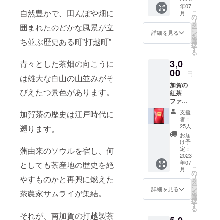
中、九谷焼
年07
名付け
自然豊かで、田んぼや畑に
こ
月
て販売
の魅力と歴
の
リ
してい
タ
囲まれたのどかな風景が立
史やブラン
ー
ます。
ン
詳細を見る
を
ド力を間近
新茶
選
ち並ぶ歴史ある町”打越町”
択
は、石
す
に感じると
る
川県加
同時に、業
3,0
賀産の
青々とした茶畑の向こうに
界における
茶葉を
00
円
は雄大な白山の山並みがそ
使用。
後継者難や
加賀の
甘み・
びえたつ景色があります。
型制作業者
紅茶
渋みの
ファー
バラン
が１社しか
ストフ
スが良
支援
ない現状を
加賀茶の歴史は江戸時代に
ラッ
く、ふ
者：
知りまし
シュ
だん飲
25人
遡ります。
（初摘
みしや
た。
お届
み）
すい美
け予
そんな現実
お礼の
味しさ
定：
藩由来のソウルを宿し、何
カード
2023
を不安視す
です。
年07
付 ●加
としても茶産地の歴史を絶
【名
る声が聞か
こ
月
賀の紅
称】鳳
の
リ
れたことか
やすものかと再興に燃えた
茶
玉 【原
タ
ー
（ファ
材料
ン
ら、他産業
詳細を見る
茶農家サムライが集結。
を
ース
名】緑
選
の開発や技
択
ト）
茶（加
す
る
術に着目し
100%石
賀市
それが、南加賀の打越製茶
5,0
川県加
産）