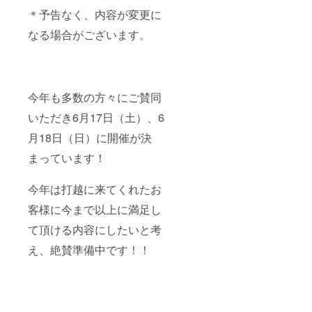
る九谷
ので、
るお時
同組
てくだ
定 ２０
承くだ
焼
＊予告なく、内容が変更に
あらた
間にな
合 石
さい。
２０
さい。
『Qpor
めて描
られま
川県加
万一皮
年 お
なる場合がございます。
●九谷焼
』を使
くこと
した
賀市打
膚につ
もてな
の
用して
が出来
ら、引
越町ち
いた
しセレ
ティー
いま
ます。
換券を
31番地
り、目
クショ
カップ
す。 こ
３．焼
お持ち
●九谷焼
に入っ
ン
＆ソー
の素材
成→完
になり
ワイヤ
たりし
IT・エ
サー
は、水
成（ス
体験会
今年も多数の方々にご賛同
レス充
た場合
レクト
茶畑と
分を吸
タッフ
場まで
電器ス
は、す
ロニク
ネコ 九
収する
が後日
いただき6月17日（土）、6
お越し
タンド
ぐに水
ス 受
谷作
だけで
行いま
くださ
形 九谷
で充分
賞 つな
家・中
なく発
月18日（日）に開催が決
す）
い。
の伝統
に洗い
いで置
川眞理
散もす
【体験
【体験
柄を現
流して
くだ
子さん
まっています！
るの
受付時
所要時
代風に
くださ
け。
の作品
で、ア
間】 午
間】 約
アレン
い。ま
『お部
です。
ロマを
前
30分
ジした
た、異
今年は打越に来てくれたお
屋に九
【サイ
垂らす
①10：
九谷結
常のあ
谷焼の
ズ】
とお部
00～、
窯オリ
客様に今まで以上に満足し
る場合
あるラ
ティー
屋にい
②11：
ジナル
は医師
イフス
カッ
い香り
00～ 午
て頂ける内容にしたいと考
のワイ
にご相
タイ
プ 径
が広が
後
ヤレス
談くだ
ル。』
94mm
りま
え、絶賛準備中です！！
③13：
充電器
さい。
お部屋
、高
す。 こ
30～、
です。
・体質
を
55mm
ちらの
④14：
【デザ
や体調
ちょっ
重
アロマ
30～ ＊
イン】
により
とリッ
さ146g
ストー
備考欄
はなま
気分が
チに。
ソー
ンは和
にご希
る／い
悪くな
九谷焼
サー