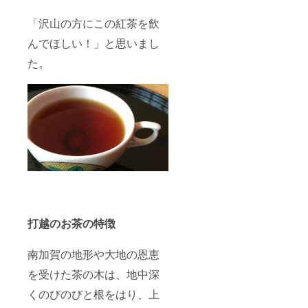
に。
きの違
いを感
「沢山の方にこの紅茶を飲
じてく
ださ
んでほしい！」と思いまし
い。
た。
【カ
ラー】
・外
黒 ／
内 い
ちご
（赤）
・外
黒 ／
内 ら
むね
（青）
・外
黒 ／
内 い
打越のお茶の特徴
ちょう
（黄）
・外
南加賀の地形や大地の恩恵
黒 ／
内 あ
を受けた茶の木は、地中深
ぼかど
くのびのびと根をはり、上
（緑）
・外