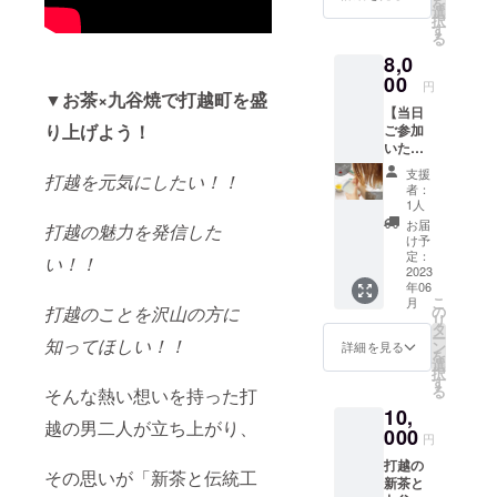
を
カード
い。
賀産の
選
【内容
面ラベ
お届け
択
付 ＊商
茶葉を
す
量】
ルに記
時代に応じ
するリ
る
品は総
使用。
リーフ
載 ＊
ターン
たものづく
8,0
合受付
甘み・
100g
加工日
とパッ
にてお
00
渋みの
りとＳＤＧ
【保存
より一
円
ケージ
渡しさ
▼お茶×九谷焼で打越町を盛
バラン
方法】
年半
等のデ
ｓ（持続可
【当日
せてい
スが良
高温・
【製造
ザイン
り上げよう！
ご参加
能な開発目
ただき
く、ふ
多湿を
者】打
が異な
いただ
ます。
だん飲
避け移
標）の取組
越製茶
る場合
ける
●打越の
みしや
り香に
農業協
支援
があり
打越を元気にしたい！！
みで 人類、
方】打
新茶 組
すい美
ご注意
者：
同組
ますの
越の新
合では
社会の幸せ
味しさ
1人
くださ
合 石
で、あ
茶と九
「鳳
です。
い 【賞
お届
川県加
に貢献し続
打越の魅力を発信した
らかじ
谷焼の
玉」と
【名
け予
味期
賀市打
めご了
けたいと
絵付け
名付け
定：
称】鳳
限】表
い！！
越町ち
承くだ
体験引
2023
て販売
玉 【原
願っており
面ラベ
31番地
さい。
年06
換券
してい
材料
ルに記
原材料
こ
ます。
月
（18日
ます。
の
打越のことを沢山の方に
名】緑
載 ＊
及び添
リ
の
新茶
タ
茶（加
加工日
加物等
ー
み）
知ってほしい！！
は、石
ン
賀市
詳細を見る
より一
の食品
を
お礼の
川県加
選
産）
年半
表示は
択
カード
賀産の
す
【内容
【製造
お届け
る
そんな熱い想いを持った打
付 ＊商
茶葉を
量】
者】打
商品の
10,
品は総
使用。
リーフ
越製茶
ラベル
越の男二人が立ち上がり、
合受付
000
甘み・
100g
農業協
円
に表記
にてお
渋みの
【保存
同組
されま
打越の
渡しさ
バラン
方法】
合 石
その思いが「新茶と伝統工
す。 商
新茶と
せてい
スが良
高温・
川県加
品開封