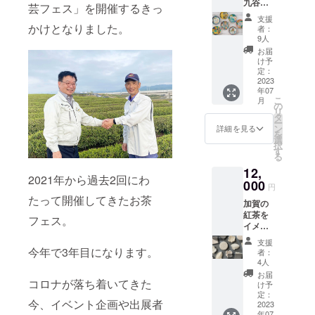
九谷結
ただき
く、ふ
多湿を
芸フェス」を開催するきっ
賀市打
前には
窯オリ
ます。
だん飲
避け移
越町ち
支援
必ずお
ジナル
●打越の
かけとなりました。
みしや
り香に
者：
31番地
届けの
九谷焼
新茶 組
すい美
9人
ご注意
原材料
リター
豆皿（3
合では
味しさ
くださ
お届
及び添
ンに貼
寸）２
「鳳
です。
け予
い 【賞
加物等
付され
枚セッ
玉」と
定：
【名
味期
の食品
たラベ
ト お
2023
名付け
称】鳳
限】表
表示は
ルや注
年07
礼の
て販売
玉 【原
面ラベ
お届け
意書き
こ
月
カード
してい
の
材料
ルに記
商品の
をご確
リ
付 ●打
ます。
タ
名】緑
載 ＊
ラベル
認くだ
ー
越の新
新茶
ン
茶（加
詳細を見る
加工日
に表記
さい。
を
茶 組合
は、石
選
賀市
より一
されま
実際に
択
では
川県加
す
産）
年半
す。 商
お届け
る
「鳳
賀産の
【内容
【製造
品開封
するリ
12,
玉」と
茶葉を
量】
者】打
前には
ターン
2021年から過去2回にわ
名付け
000
使用。
リーフ
越製茶
円
必ずお
とパッ
て販売
甘み・
100g
農業協
たって開催してきたお茶
届けの
ケージ
加賀の
してい
渋みの
【保存
同組
リター
等のデ
紅茶を
ます。
バラン
方法】
フェス。
合 石
ンに貼
ザイン
イメー
新茶
スが良
高温・
川県加
付され
が異な
ジした
は、石
く、ふ
多湿を
賀市打
支援
たラベ
る場合
アロマ
川県加
今年で3年目になります。
だん飲
避け移
者：
越町ち
ルや注
があり
フレグ
賀産の
みしや
4人
り香に
31番地
意書き
ますの
ランス
茶葉を
すい美
ご注意
お届
原材料
をご確
で、あ
と九谷
コロナが落ち着いてきた
使用。
味しさ
け予
くださ
及び添
認くだ
らかじ
焼アロ
甘み・
定：
です。
い 【賞
加物等
さい。
めご了
今、イベント企画や出展者
マス
2023
渋みの
【名
味期
の食品
実際に
承くだ
年07