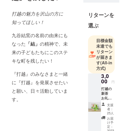
したが、
2011 年より
打越の魅力を沢山の方に
リターンを
自社で 開
知ってほしい！
選ぶ
発・製造・
販売ができ
九谷結窯の名前の由来にも
るメーカー
目標金額
なった
「結」
の精神で、未
としての彫
未達でも
刻事業活動
リターン
来の子どもたちにこのステ
が届きま
スタートし
キな町を残したい！
す
(All-in
ました。
方式)
その後、そ
『打越』のみなさまと一緒
3,0
の彫刻技術
00
に『打越』を発展させたい
円
を応用して
打越の
九谷焼表札
と願い、日々活動していま
新茶
や名入れを
お礼の
す。
行ってまい
カード
支援
付 ●打
りました。
者：
越の新
25人
九谷焼業界
茶 組合
お届
との関係性
では
け予
「鳳
定：
が高まった
玉」と
2023