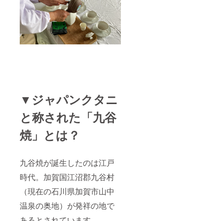
高 約
20mm
重 約
60g
▼ジャパンクタニ
と称された「九谷
焼」とは？
九谷焼が誕生したのは江戸
時代。加賀国江沼郡九谷村
（現在の石川県加賀市山中
温泉の奥地）が発祥の地で
あるとされています。