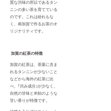
質な渋味の所以であるタン
黒 ／
内 あ
ニンの多い茶を育てている
ずき
（紫）
のです。これは紛れもな
【サイ
ズ】 本
く、南加賀で作るお茶のオ
体・フ
リジナリティです。
タ付／
横70奥
行70×高
さ
53mm
重 約
加賀の紅茶の特徴
230g ●
九谷焼
アロマ
加賀の紅茶は、茶葉に含ま
ストー
ン 水分
れるタンニンが少ないこと
を吸収
などから海外の紅茶に比
する九
谷焼
べ、｢渋み成分｣が少なく、
『Qpor
』を使
自然の甘味と米飴のような
用して
いま
甘い香りが特徴です。
す。 こ
の素材
は、水