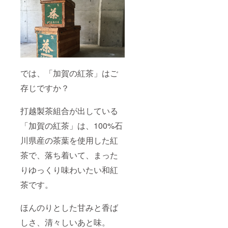
ト／ピ
するこ
ル、香
ンク／
とが可
料、溶
ベー
能で
剤 ●九
ジュ
す。
谷焼陶
【素
『お部
箱 七
材】 陶
屋に九
宝透か
磁器
谷焼の
し 箱の
（九谷
あるラ
外側を
焼）
イフス
漆器を
では、「加賀の紅茶」はご
【サイ
タイ
彷彿す
ズ】 径
ル。』
存じですか？
るよう
約
お部屋
な漆
50mm×
を
黒、内
高 約
打越製茶組合が出している
ちょっ
側を九
20mm
とリッ
谷五彩
重 約
「加賀の紅茶」は、100%石
チに。
を彷彿
60g
九谷焼
させる
川県産の茶葉を使用した紅
がお部
ような
屋を華
カラフ
茶で、落ち着いて、まった
やかに
ルな色
してく
で色分
りゆっくり味わいたい和紅
れま
けをす
茶です。
す。 人
ること
と違
によ
う、ひ
り、 内
ほんのりとした甘みと香ば
と味違
と外、
うお部
蓋を開
しさ、清々しいあと味。
屋空間
けたと