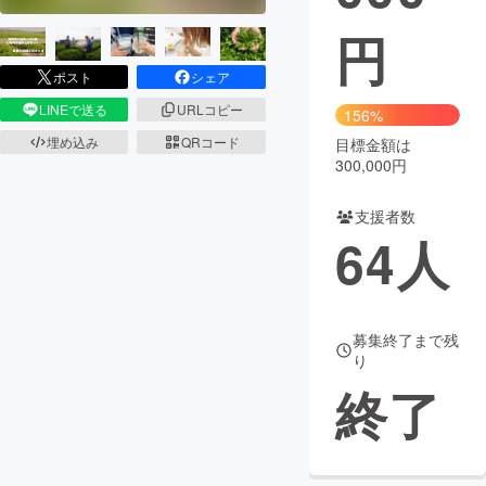
円
まちづくり・地域活性化
ポスト
シェア
CAMPFIRE for Social Good
CAMPFIRE Creation
LINEで送る
URLコピー
156%
CAMPFIREふるさと納税
machi-ya
コミュニティ
埋め込み
QRコード
目標金額は
300,000円
支援者数
64
人
募集終了まで残
り
終了