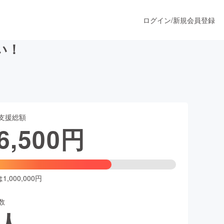
ログイン
/
新規会員登録
い！
うすぐ公開されます
支援総額
プロダクト
6,500
円
ファッション
スポーツ
,000,000円
数
ア
ソーシャルグッド
人