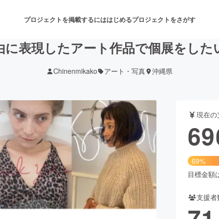
プロジェクトを掲載するには
はじめる
プロジェクトをさがす
由に表現したアート作品で個展をした
Chinenmikako
アート・写真
沖縄県
注目のリターン
注目の新着プロジェクト
募集終了が近いプロジェクト
も
現在の
音楽
舞台・パフォーマンス
69
ゲーム・サービス開発
フード・飲食店
69%
書籍・雑誌出版
アニメ・漫画
目標金額は1
支援者
チャレンジ
ビューティー・ヘルスケ
71