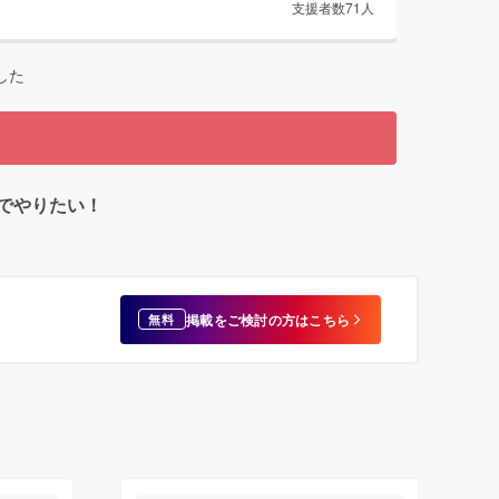
支援者数
71
人
した
でやりたい！
掲載をご検討の方はこちら
無料