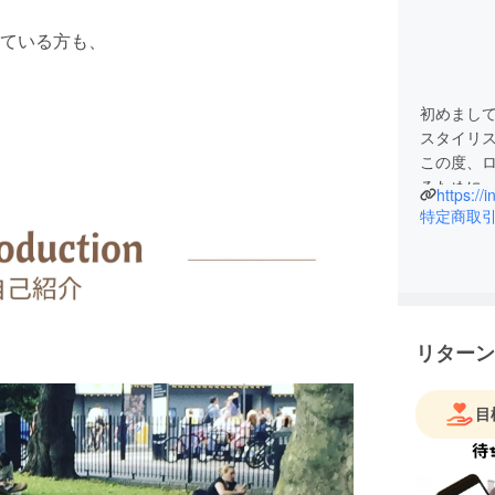
ている方も、
初めまし
スタイリ
この度、
るために
はファッ
特定商取
な自分を
展を通して
わるとい
リターン
目