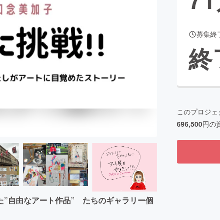
募集終
CAMPFIRE for Social Good
CAMPFIRE Creation
終
CAMPFIREふるさと納税
machi-ya
コミュニティ
このプロジェ
696,500
円の
”自由なアート作品” たちのギャラリー個