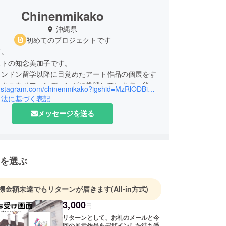
Chinenmikako
沖縄県
初めてのプロジェクトです
て。
ストの知念美加子です。
ロンドン留学以降に目覚めたアート作品の個展をす
、クラウドファンディングに挑戦しています。普段
https://instagram.com/chinenmikako?igshid=MzRlODBiNWFlZA==
ションで表現をしていますが、アートを通して新た
引法に基づく表記
表現できたらいいなと思っています。そしてこの個
メッセージを送る
、たくさんの人に”アートは身近にある”ことが伝
いなと思います。
を選ぶ
標金額未達でもリターンが届きます
(All-in方式)
3,000
円
リターンとして、お礼のメールと今
回の展示作品をデザインした待ち受