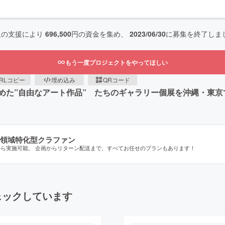
人の支援により
696,500
円の資金を集め、
2023/06/30
に募集を終了しま
もう一度プロジェクトをやってほしい
RLコピー
埋め込み
QRコード
めた”自由なアート作品” たちのギャラリー個展を沖縄・東京
領域特化型クラファン
から実施可能。 企画からリターン配送まで、すべてお任せのプランもあります！
ェックしています