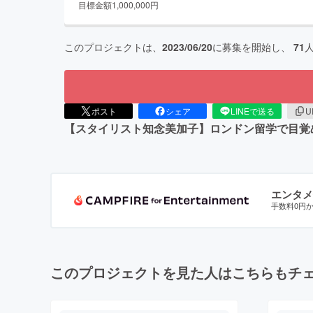
目標金額
1,000,000
円
このプロジェクトは、
2023/06/20
に募集を開始し、
71
ポスト
シェア
LINEで送る
U
【スタイリスト知念美加子】ロンドン留学で目覚
エンタメ
手数料0円
このプロジェクトを見た人はこちらもチ