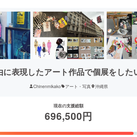
由に表現したアート作品で個展をした
Chinenmikako
アート・写真
沖縄県
現在の支援総額
696,500
円