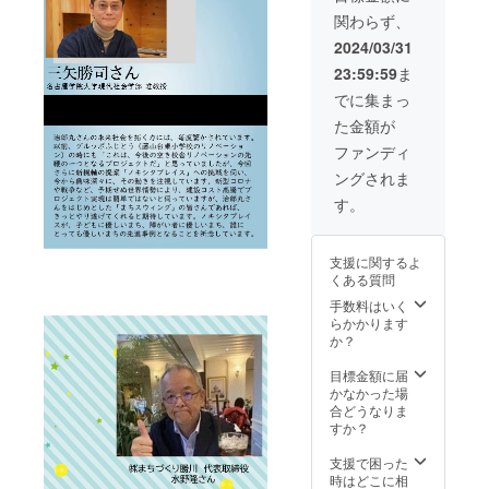
だきま
掲載さ
関わらず、
す。 ・
せてい
令和6年
ただき
2024/03/31
6月2日
ま
23:59:59
ま
の内覧
す。
会にご
・令
でに集まっ
招待致
和６年
た金額が
しま
６月２
す。 ・
日の内
ファンディ
令和6年
覧会に
ングされま
度のノ
ご招待
キシタ
いたし
す。
プレイ
ます。
スのイ
ベント
支援に関するよ
の協賛
くある質問
企業様
として
手数料はいく
チラシ
らかかります
等にお
か？
名前を
掲載さ
目標金額に届
せてい
かなかった場
ただき
合どうなりま
ます。
すか？
そのイ
ベント
支援で困った
にもご
時はどこに相