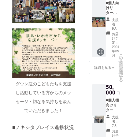
■個人向
載させ
けリ
ていた
ターン
だきま
・お礼
す。お
支援
のメー
名前掲
者：
ルを差
載をご
9人
し上げ
希望の
お届
ます。
場合、
け予
差し支
備考欄
定：
えなけ
2024
に「掲
年05
れば備
載希望/
こ
月
考欄に
お名
の
リ
お名前
前」を
タ
ー
をご記
ご記載
ン
詳細を見る
を
載下さ
下さ
選
択
い。 ・
い。 ・
す
る
ホーム
サポー
ダウン症のこどもたちを支援
50,
ページ
ター登
でお名
000
録証を
し活動している方からのメッ
円
前を掲
お送り
■個人様
載させ
セージ・切なる気持ちを汲ん
しま
向けリ
て頂き
す。コ
でいただきました！
ターン
ます。
ミュニ
・お礼
お名前
ティカ
支援
のメー
掲載を
フェの
者：
ルを差
ご希望
全ドリ
7人
■ノキシタプレイス進捗状況
し上げ
の場
ンクが
お届
ます。
合、備
発行か
け予