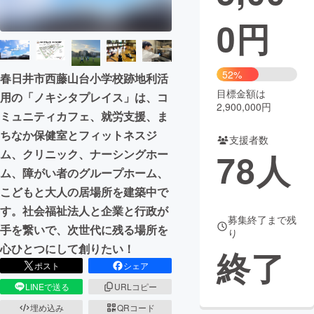
0
円
まちづくり・地域活性化
CAMPFIRE for Social Good
CAMPFIRE Creation
52%
春日井市西藤山台小学校跡地利活
CAMPFIREふるさと納税
machi-ya
コミュニティ
目標金額は
用の「ノキシタプレイス」は、コ
2,900,000円
ミュニティカフェ、就労支援、ま
ちなか保健室とフィットネスジ
支援者数
ム、クリニック、ナーシングホー
78
人
ム、障がい者のグループホーム、
こどもと大人の居場所を建築中で
す。社会福祉法人と企業と行政が
募集終了まで残
手を繋いで、次世代に残る場所を
り
心ひとつにして創りたい！
終了
ポスト
シェア
LINEで送る
URLコピー
埋め込み
QRコード