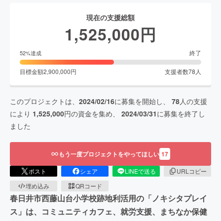
現在の支援総額
1,525,000
円
終了
52
%達成
目標金額
2,900,000
円
支援者数
78
人
このプロジェクトは、
2024/02/16
に募集を開始し、
78
人の支援
により
1,525,000
円の資金を集め、
2024/03/31
に募集を終了し
ました
もう一度プロジェクトをやってほしい
17
ポスト
シェア
LINEで送る
URLコピー
埋め込み
QRコード
春日井市西藤山台小学校跡地利活用の「ノキシタプレイ
ス」は、コミュニティカフェ、就労支援、まちなか保健