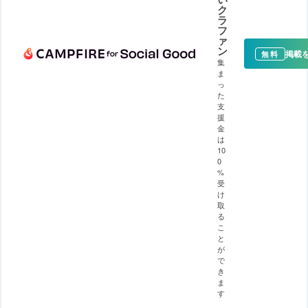
ク
ラ
フ
ァ
ン
掲載
無料
集
ま
っ
た
支
援
金
は
10
0
%
受
け
取
る
こ
と
が
で
き
ま
す