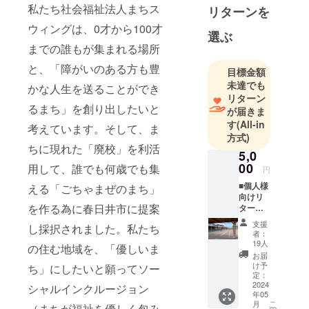
私たち社会福祉法人まちス
リターンを
ウィングは、0才から100才
選ぶ
までの誰もが集まれる場所
と、「障がいのある方も豊
目標金額
未達でも
かな人生を送ることができ
リターン
るまち」を創り出したいと
が届きま
す
(All-in
考えています。そして、ま
方式)
ちに現れた「廃校」を利活
5,0
00
用して、誰でも何歳でも集
円
■個人様
える「ごちゃまぜのまち」
向けリ
を作る為に春日井市に提案
ターン
・お礼
支援
し採択されました。私たち
のメー
者：
ルを差
19人
の住む地域を、「優しいま
し上げ
お届
ます。
け予
ち」にしたいと願ってソー
差し支
定：
えなけ
2024
シャルインクルージョン
年05
れば備
こ
月
考欄に
（まちが福祉を優しく包み