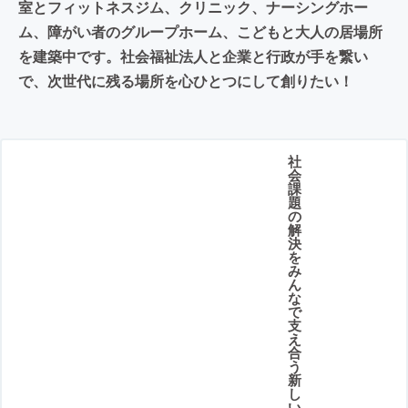
室とフィットネスジム、クリニック、ナーシングホー
ム、障がい者のグループホーム、こどもと大人の居場所
を建築中です。社会福祉法人と企業と行政が手を繋い
で、次世代に残る場所を心ひとつにして創りたい！
社
会
課
題
の
解
決
を
み
ん
な
で
支
え
合
う
新
し
い