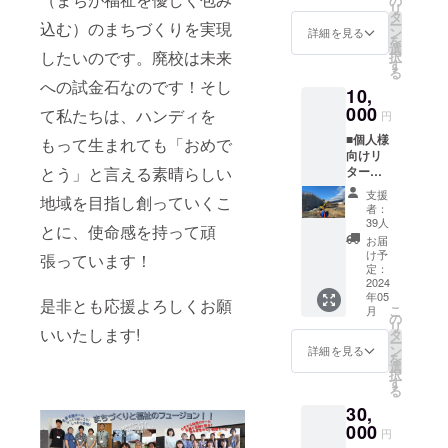
の
リ
お名前
タ
ー
込む）のまちづくりを実現
をご記
ン
詳細を見る
を
載下さ
選
したいのです。廃校は未来
択
い。 ・
す
る
ホーム
への試金石なのです！そし
10,
ページ
でお名
000
て私たちは、ハンディを
円
前を掲
■個人様
載させ
もって生まれても「おめで
向けリ
て頂き
ターン
とう」と言える素晴らしい
ます。
・お礼
お名前
支援
地域を目指し創っていくこ
のメー
掲載を
者：
ルを差
ご希望
39人
とに、使命感を持って頑
し上げ
の場
お届
ます。
合、備
け予
張っています！
差し支
考欄に
定：
えなけ
2024
「掲載
年05
れば備
希望/お
是非とも応援よろしくお願
こ
月
考欄に
名前」
の
リ
お名前
いいたします!
をご記
タ
ー
をご記
載下さ
ン
詳細を見る
を
載下さ
い。
選
択
い。 ・
す
る
ホーム
30,
ページ
でお名
000
円
前を掲