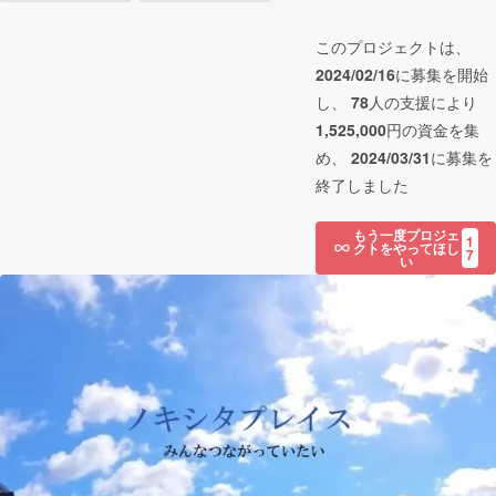
このプロジェクトは、
2024/02/16
に募集を開始
し、
78
人の支援により
1,525,000
円の資金を集
め、
2024/03/31
に募集を
終了しました
もう一度プロジェ
1
クトをやってほし
7
い