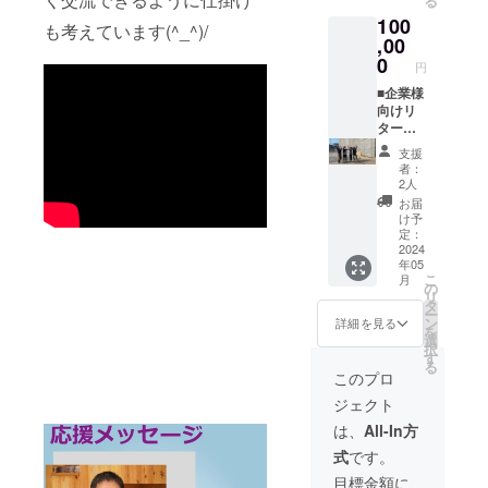
る
グ協力
サポー
ラウド
100
者とし
ター登
ファン
も考えています(^_^)/
て御社
,00
録証を
ディン
のお名
お送り
0
グ協力
円
前を掲
しま
者とし
載させ
■企業様
す。コ
てもお
ていた
向けリ
ミュニ
名前を
だきま
ターン
ティカ
掲載さ
す。 ・
・お礼
フェの
せてい
支援
令和6年
のメー
全ドリ
ただき
者：
6月2日
ルを差
ンクが
ま
2人
の内覧
し上げ
発行か
す。
お届
会にご
ます。
ら１年
・令
け予
招待い
・グラ
間50円
定：
和６年
たしま
ンド
2024
割引と
６月２
年05
す。
オープ
なりま
日の内
こ
月
ン資料
す。 ・
の
覧会に
リ
にクラ
グラン
タ
ご招待
ー
ウド
ドオー
ン
いたし
詳細を見る
を
ファン
プン資
選
ます。
択
ディン
料にク
す
る
グ協力
ラウド
このプロ
者とし
ファン
ジェクト
て御社
ディン
のお名
グ協力
は、
All-In方
前を掲
者とし
式
です。
載させ
てもお
ていた
名前を
目標金額に