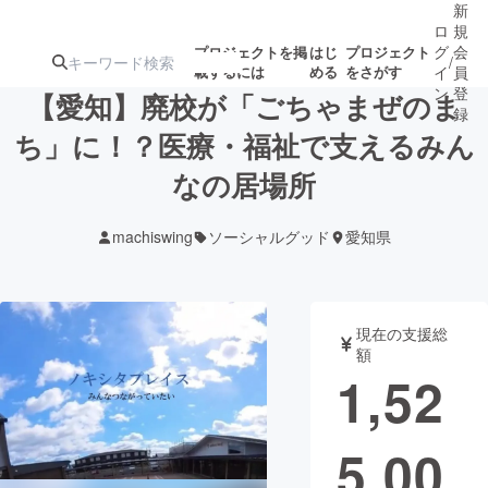
新
ロ
規
グ
会
プロジェクトを掲
はじ
プロジェクト
/
載するには
める
をさがす
イ
員
ン
登
【愛知】廃校が「ごちゃまぜのま
録
ち」に！？医療・福祉で支えるみん
なの居場所
人気のプロ
注目のリ
注目の新着プロ
募集終了が近いプ
もうすぐ公開
ジェクト
ターン
ジェクト
ロジェクト
されます
machiswing
ソーシャルグッド
愛知県
アート・写真
音楽
現在の支援総
テクノロジー・ガジェット
ゲーム・サ
額
1,52
映像・映画
書籍・雑誌
5,00
ビジネス・起業
チャレンジ