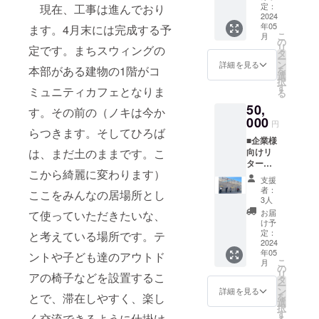
差し支
考欄に
定：
現在、工事は進んでおり
ら１年
えなけ
2024
「掲載
間50円
年05
ます。4月末には完成する予
れば備
希望/お
割引と
こ
月
考欄に
名前」
の
なりま
リ
定です。まちスウィングの
お名前
をご記
タ
す。
ー
を記載
載下さ
ン
詳細を見る
本部がある建物の1階がコ
を
下さ
い。 ・
選
択
い。 ・
サポー
す
ミュニティカフェとなりま
る
ホーム
ター登
50,
ページ
録証を
す。その前の（ノキは今か
でお名
000
お送り
円
前を掲
らつきます。そしてひろば
しま
■企業様
載させ
す。コ
は、まだ土のままです。こ
向けリ
ていた
ミュニ
ターン
だきま
ティカ
こから綺麗に変わります）
・お礼
す。お
フェの
支援
のメー
名前掲
全ドリ
者：
ここをみんなの居場所とし
ルを差
載をご
ンクが
3人
し上げ
希望の
発行か
お届
て使っていただきたいな、
ます。
場合、
ら１年
け予
・グラ
備考欄
定：
と考えている場所です。テ
間50円
ンド
2024
に「掲
割引と
年05
オープ
ントや子ども達のアウトド
載希望/
なりま
こ
月
ン資料
お名
の
す。 ・
リ
アの椅子などを設置するこ
にクラ
前」を
タ
グラン
ー
ウド
ご記載
ン
ドオー
詳細を見る
とで、滞在しやすく、楽し
を
ファン
下さ
選
プン資
択
ディン
い。 ・
す
料にク
く交流できるように仕掛け