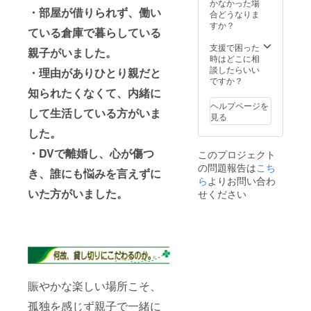
は参加
い。 ※
かなかった場
・部屋が借りられず、働い
出来ま
支援者
合どうなりま
せん ■
様の交
すか？
ている倉庫で暮らしている
お礼の
通費や
メール
滞在費
支援で困った
親子がいました。
■参加者
は自費
時はどこに相
様の感
になり
談したらいい
・理由がありひとり親だと
想レ
ます。
ですか？
ポート
反社・
知られたくなくて、内緒に
PDFを
風俗関
ヘルプページを
して生活している方がいま
メール
係はお
見る
にて添
断りし
した。
付致し
ており
ます。
ます。
・DVで離婚し、心が傷つ
このプロジェクト
■お礼
の問題報告は
こち
メール
き、誰にも悩みを言えずに
ら
よりお問い合わ
■参加者
様の感
いた方がいました。
せください
想レ
ポート
PDF
メール
にて添
付致し
ます。
賑やかな楽しい場所こそ、
孤独を感じず親子で一緒に