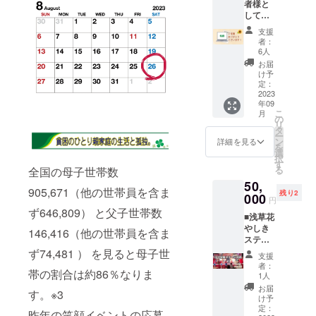
者様と
間 支援
お礼
して笑
時に、
メール
顔プラ
備考欄
■参加者
支援
スのご
に掲載
様の感
者：
協力者
を希望
想レ
6人
様の
される
ポート
お届
webに
お名前
PDF
け予
お名前
をご記
定：
メール
かロゴ
2023
入下さ
にて添
年09
（大サ
い。 ロ
付致し
こ
月
イズ）
ゴは
の
ます。
リ
を6ヶ月
メール
タ
■備考：
ー
間掲載
にてお
ン
１支援
詳細を見る
を
致しま
受け取
選
につき
択
す。・
り致し
す
１名様
る
全国の母子世帯数
掲載期
ます。
の参加
50,
間
リンク
が可能
905,671（他の世帯員を含ま
残り2
2023.09
000
不可。
になり
円
~2024.0
※反社・
ます。
ず646,809） と父子世帯数
■浅草花
2 半年
風俗関
■女性の
やしき
間 支援
係は掲
146,416（他の世帯員を含ま
方のみ
ステー
時に、
載出来
対象で
ジ利用
備考欄
ず74,481 ） を見ると母子世
ませ
す（イ
支援
30分間
に掲載
ん。 ■
ベント
者：
帯の割合は約86％なりま
ステー
を希望
お礼の
1人
入場口
ジを好
される
メール
にて身
お届
す。※3
きに利
お名前
■参加者
け予
分証等
用でき
をご記
定：
様の感
確認の
昨年の笑顔イベントの応募