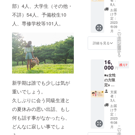
望で2
お礼の
ジェク
8人
口・3口
部）4人、大学生（その他・
メール
ト終了
と申込
お届
■参加者
後お知
不詳）54人、予備校生10
け予
画面で
様の感
らせい
定：
増やす
想レ
2023
人、専修学校等101人。
たしま
ことが
年09
ポート
す） 日
出来ま
こ
月
PDFを
程：8月
の
す。 ・
リ
メール
2日
タ
複数口
ー
にて添
（水）
ン
詳細を見る
のご支
を
付致し
午後 時
選
援でも
択
ます。
間：2時
す
お名前
る
1支援で
間程
はお1人
16,
ひとり
対象：
様にま
残り7
親家庭
000
女性限
りま
円
の1名分
定 お茶
す。 ・
■※女性
(軽食な
代・現
備考欄
の方限
し）の
地まで
新学期は誰でも少しは気が
に希望
定※ 浅
提供金
の交通
のお名
草花や
額にな
費等は
重いでしょう。
前を必
支援
しきイ
りま
実費に
者：
ず明記
ベント1
久しぶりに会う同級生達と
す。※支
なりま
3人
下さ
名様ご
援のみ
す
お届
い。
の夏休みの思い出話、もし
招待
でご自
け予
（1支援
身の参
定：
何も話す事がなかったら、
でご自
2023
加は出
年08
分と、
来ませ
どんなに寂しい事でしょ
こ
月
ひとり
ん。 ・
の
リ
親家庭1
複数人
タ