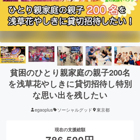
貧困のひとり親家庭の親子200名
を浅草花やしきに貸切招待し特別
な思い出を残したい
egaoplus
ソーシャルグッド
東京都
現在の支援総額
786,500
円