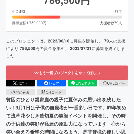
終了
44
%達成
目標金額
1,750,000
円
支援者数
79
人
このプロジェクトは、
2023/06/16
に募集を開始し、
79
人の支援
により
786,500
円の資金を集め、
2023/07/31
に募集を終了しま
した
もう一度プロジェクトをやってほしい
ポスト
シェア
LINEで送る
URLコピー
埋め込み
QRコード
貧困のひとり親家庭の親子に夏休みの思い出を残した
い！9月1日は子供の自殺者が一番多い日です。昨年初め
て浅草花やしき貸切夏の笑顔イベントを開催し、その時
の子供達の笑顔が私達の原動力になっています。心から
笑い合える希望の時間になるよう、是非皆様の優しい思