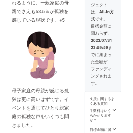
ご負担
参加人
の感謝
れるように、一般家庭の母
ジェクト
致しま
数1名ま
のメッ
す） ラ
で、そ
親でさえも53.5％が孤独を
セージ
は、
All-In方
ンチを
れ以上
カード
式
です。
感じている現状です。※5
しなが
の参加
ら色々
は別途
目標金額に
お話を
お1人様
関わらず、
しませ
6500円
んか？
の入場
2023/07/31
ご興味
料がか
23:59:59
ま
があれ
かりま
ば一緒
す。 ※
でに集まっ
に子供
少人数
た金額が
達が喜
であれ
ぶイベ
ばス
ファンディ
ントを
タッフ
ングされま
考えま
がサ
しょ
ポート
す。
う！ ひ
致しま
母子家庭の母親が感じる孤
とり親
す。 ※
家庭10
マイク2
独は更に高いはずです。イ
支援に関するよ
名ご提
本有り
くある質問
供(軽食
※備考欄
ベントを通じてひとり親家
付)と同
にお名
手数料はいく
じ金額
前とご
らかかります
庭の孤独な声をいくつも聞
になり
連絡先
か？
ます。
きました。
を明記
※ご自身
下さ
目標金額に届