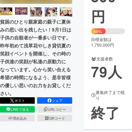
円
まちづくり・地域活性化
貧困のひとり親家庭の親子に夏休
みの思い出を残したい！9月1日は
CAMPFIRE for Social Good
CAMPFIRE Creation
44%
子供の自殺者が一番多い日です。
CAMPFIREふるさと納税
machi-ya
コミュニティ
目標金額は
1,750,000円
昨年初めて浅草花やしき貸切夏の
笑顔イベントを開催し、その時の
支援者数
子供達の笑顔が私達の原動力に
79
人
なっています。心から笑い合える
希望の時間になるよう、是非皆様
の優しい思いのお力をお貸しくだ
募集終了まで残
さい。
り
ポスト
シェア
終了
LINEで送る
URLコピー
埋め込み
QRコード