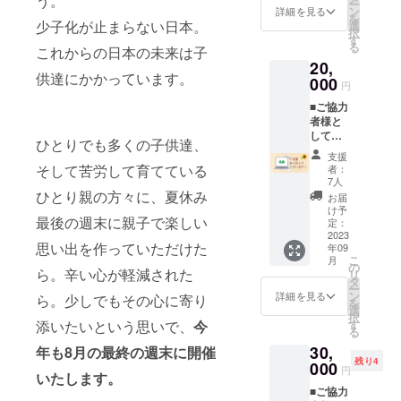
う。
ー
名のイ
支援希
ン
詳細を見る
を
ベント
望で2
少子化が止まらない日本。
選
択
参加ご
口・3口
す
る
これからの日本の未来は子
提供金
と申込
20,
額と同
画面で
供達にかかっています。
額にな
000
増やす
円
りま
ことが
■ご協力
す。）
出来ま
者様と
一緒に
す。 ・
して笑
花やし
複数口
ひとりでも多くの子供達、
顔プラ
きを楽
のご支
支援
スのご
しみま
援でも
そして苦労して育てている
者：
協力者
せん
お名前
7人
様の
か？ ス
ひとり親の方々に、夏休み
はお1人
お届
webに
タッフ
様にま
け予
最後の週末に親子で楽しい
お名前
として
定：
りま
かロゴ
2023
サポー
す。 ・
思い出を作っていただけた
年09
（小サ
トして
備考欄
こ
月
イズ）
頂く事
の
に希望
ら。辛い心が軽減された
リ
を6ヶ月
も可能
タ
のお名
ー
間掲載
です。
ン
前を必
詳細を見る
ら。少しでもその心に寄り
を
致しま
楽しい
選
ず明記
択
す。・
アイデ
す
添いたいという思いで、
今
下さ
る
掲載期
アがあ
い。
30,
間
年も8月の最終の週末に開催
ればご
残り4
2023.09
000
相談く
円
いたします。
~2024.0
ださ
■ご協力
2 半年
い。 ■