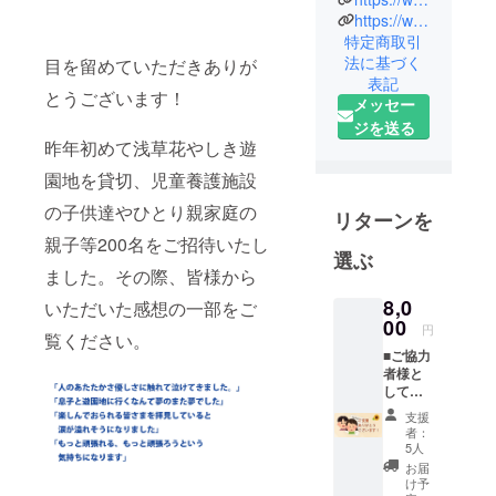
子供の笑顔
https://www.instagram.com/egao.plus/
を守りた
特定商取引
法に基づく
い、笑顔の
目を留めていただきありが
表記
種まき活動
とうございます！
メッセー
をしていま
ジを送る
す。
昨年初めて浅草花やしき遊
園地を貸切、児童養護施設
の子供達やひとり親家庭の
リターンを
親子等200名をご招待いたし
選ぶ
ました。その際、皆様から
8,0
いただいた感想の一部をご
00
円
覧ください。
■ご協力
者様と
して笑
顔プラ
支援
スのご
者：
協力者
5人
様の
お届
webに
け予