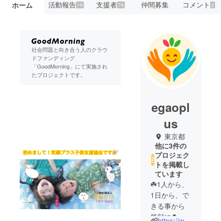
活動報告
支援者
仲間募集
コメント
ホーム
19
79
2
社会問題と向き合う人のクラウ
ドファンディング
「GoodMorning」にて実施され
たプロジェクトです。
egaopl
us
東京都
他に3件の
プロジェク
トを掲載し
ています
☘️1人から、
1日から、で
きる事から
笑顔に☘️
https://www.egaoplus.net/