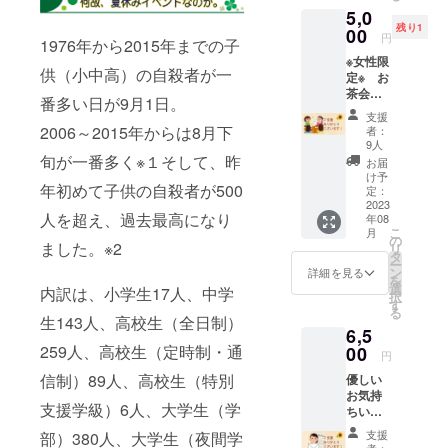
にて添
5,0
付致し
残り1
00
ます。
円
1976年から2015年までの子
※反社・
※女性限
風俗関
供（小中高）の自殺者が一
定※ お
係は掲
茶会参
載出来
番多い日が9月1日。
加で支
ませ
支援
援 ■プ
ん。 1
2006～2015年からは8月下
者：
ロジェ
支援で
9人
クト運
旬が一番多く※１そして、昨
ひとり
お届
営の私
親家庭
け予
年初めて子供の自殺者が500
加藤と
定：
の1名分
飯塚か
2023
(軽食含
人を超え、過去最高になり
年08
こさ
む）の
こ
月
ん・齋
の
ご提供
ました。※2
リ
藤アキ
タ
金額と
ー
さんと3
ン
同額に
詳細を見る
を
人で、
選
なりま
内訳は、小学生17人、中学
択
一緒に
す
す。※支
る
楽しい
生143人、高校生（全日制）
援のみ
6,5
時間を
でご自
過ごし
259人、高校生（定時制・通
00
身の参
円
ましょ
加は出
信制）89人、高校生（特別
優しい
う♪ 場
来ませ
お気持
所：都
ん。 ・
支援学級）6人、大学生（学
ちいた
内カ
複数人
だきま
フェ
支援希
支援
部）380人、大学生（夜間学
す！ ■
（プロ
者：