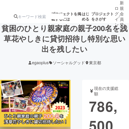
新
ロ
規
グ
会
プロジェクトを掲
はじ
プロジェクト
/
載するには
める
をさがす
イ
員
ン
登
貧困のひとり親家庭の親子200名を浅
録
草花やしきに貸切招待し特別な思い
出を残したい
人気のプロ
注目のリ
注目の新着プロ
募集終了が近いプ
もうすぐ公開
ジェクト
ターン
ジェクト
ロジェクト
されます
egaoplus
ソーシャルグッド
東京都
アート・写真
音楽
現在の支援総
テクノロジー・ガジェット
ゲーム・サ
額
786,
映像・映画
書籍・雑誌
500
ビジネス・起業
チャレンジ