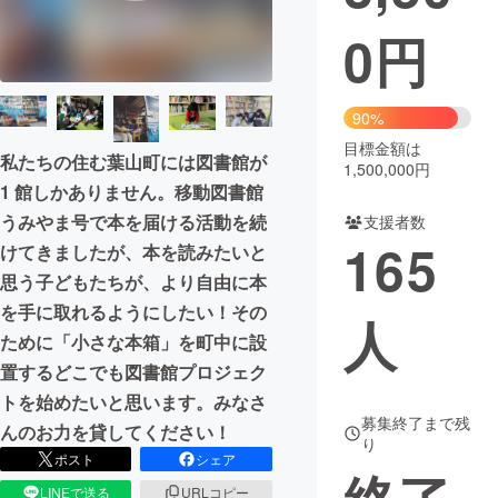
0
円
まちづくり・地域活性化
CAMPFIRE for Social Good
CAMPFIRE Creation
90%
CAMPFIREふるさと納税
machi-ya
コミュニティ
目標金額は
私たちの住む葉山町には図書館が
1,500,000円
1 館しかありません。移動図書館
うみやま号で本を届ける活動を続
支援者数
165
けてきましたが、本を読みたいと
思う子どもたちが、より自由に本
を手に取れるようにしたい！その
人
ために「小さな本箱」を町中に設
置するどこでも図書館プロジェク
トを始めたいと思います。みなさ
募集終了まで残
んのお力を貸してください！
り
ポスト
シェア
LINEで送る
URLコピー