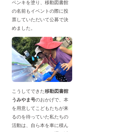
ペンキを塗り、移動図書館
き続き
使って
の名前もイベントの際に投
いただ
ける方
票していただいて公募で決
へ。 ※
多少の
めました。
キズや
汚れな
どはご
容赦く
ださ
い。 ※
こちら
のリ
ターン
は限定6
人で
す。
こうしてできた
移動図書館
うみやま号
のおかげで、本
を用意してこどもたちが来
るのを待っていた私たちの
活動は、自ら本を車に積ん