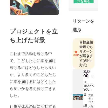
ジを送る
ティア団体
です。8年間
から有志に
よる活動を
リターンを
始めまし
選ぶ
プロジェクトを立
た。こども
が自由に本
ち上げた背景
を手に取る
目標金額
未達でも
環境をつく
リターン
ること、人
これまで活動を続ける中
が届きま
と人がつな
で、こどもたちに本を届け
す
(All-in
がるコミュ
方式)
続けるにはどうしたら良い
ニティを作
3,0
ることを目
か、より多くのこどもたち
00
円
指して活動
に本を届けるにはどうした
＜
を続けてい
THANK
ら良いかを考え続けてきま
ます。
YOU
コース
した。
支援
＞ この
者：
活動を
75人
ただた
仕事が休みの日に活動する
お届