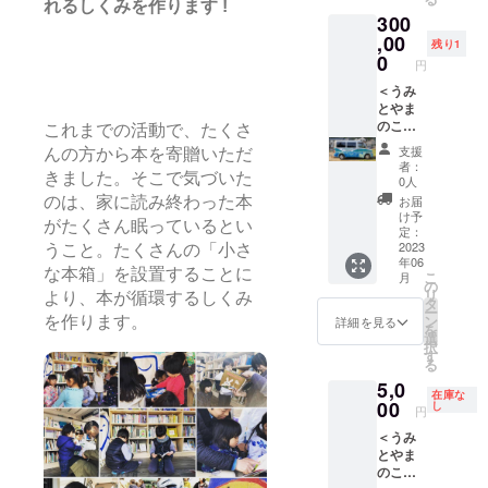
作れる
やすさ
れるしくみを作ります !
をより
量 １
い。 ※
300
キット
と価格
良く、
個 ・商
コー
です。
,00
を重視
より楽
品サイ
残り1
ヒー豆
全国で
し選ん
0
しくす
ズ 約
は「う
円
この活
だもの
る！を
50mm×
みとや
動が広
＜うみ
です。
目標に
約
まのこ
がると
とやま
■個人
したデ
15mm×
どもと
嬉しい
のこど
カード
ザイ
これまでの活動で、たくさ
約5mm
しょか
です。
もと
数量：
ナーで
・素
んブレ
支援
んの方から本を寄贈いただ
・数
しょか
約300枚
す。 パ
材 真
者：
ンド」
量 １
ん愛用
きました。そこで気づいた
カ
リで学
0人
鍮
と
個 ・商
品コー
ラー：
んだ
instagr
お届
のは、家に読み終わった本
「THE
品サイ
ス＞
アイボ
「コ
け予
am:http
FIVE★
がたくさん眠っているとい
ズ
【うみ
リー×ブ
定：
ミュニ
s://www
BEANS
W41cm
やま
2023
ルー サ
うこと。たくさんの「小さ
ケー
.instagr
おまか
年06
×D41c
号！！
イズ：
ション
am.co
せ」の2
な本箱」を設置することに
こ
月
m×H41
！】
W75×H
の
デザイ
m/slopp
種類を
リ
より、本が循環するしくみ
cm(奥
2018年
125mm
タ
ン」を
y_dog_
100gず
ー
48cm)
に中古
紙の厚
ン
軸に、
詳細を見る
を作ります。
tag/
つお届
を
※正面
車を探
さ：厚
選
様々な
shop:ht
けしま
択
軒の
して購
口228K
す
ジャン
tps://slo
す。
る
出：
入しま
■ブック
ルのプ
ppy.bas
「うみ
5,0
22cm
した。
カード
ロ
e.ec/
とやま
在庫な
・素
それか
00
数量：
し
フェッ
円
のこど
材 木
ら移動
約200枚
ショナ
もと
＜うみ
材（葉
図書館
カ
ルな
しょか
とやま
山の森
として
ラー：
人々と
んブレ
のこど
の間伐
働いて
白 サイ
力を合
ンド」×