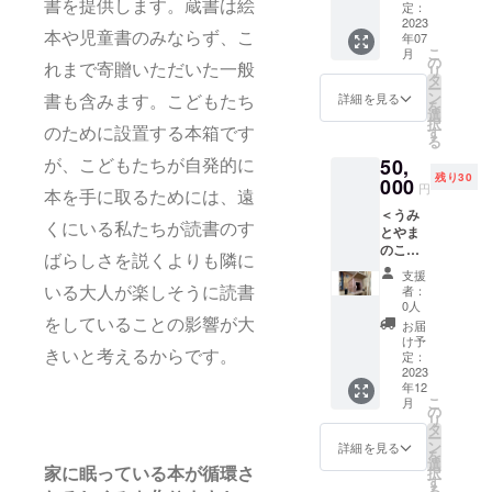
【うみ
書を提供します。蔵書は絵
ル刺繍T
定：
まし
決めた
とやま
2023
シャツ
た。 希
スタッ
年07
本や児童書のみならず、こ
のと
です。
望者に
フも一
こ
月
しょか
白Tシャ
の
はお名
押しの
リ
れまで寄贈いただいた一般
ん備
ツor黒T
タ
前を刻
ブレン
ー
品】 こ
シャ
ン
印 (英大
詳細を見る
ドコー
書も含みます。こどもたち
を
れから
ツ、サ
選
文字ま
ヒーで
択
私設図
イズ
す
たは数
のために設置する本箱です
す。読
る
書館を
（ユニ
字 10文
書のお
50,
始めた
セック
が、こどもたちが自発的に
字以内)
供にお
残り30
いと
000
スS・
してく
いしい
円
本を手に取るためには、遠
思って
M・L）
れま
コー
＜うみ
いる方
をお選
す。 ※
ヒーを
くにいる私たちが読書のす
とやま
へ、う
びくだ
刻印ご
どう
のこど
みとや
さい。
希望の
ぞ！ ※
ばらしさを説くよりも隣に
もと
まのこ
どんな
方は備
コー
支援
しょか
どもと
デザイ
考欄に
者：
ヒー豆
いる大人が楽しそうに読書
ん応援
しょか
ンが届
0人
刻印し
100g×
団コー
んで
くかは
をしていることの影響が大
てほし
お届
２をご
ス＞
使って
お楽し
け予
い文字
希望の
【小さ
いた備
定：
きいと考えるからです。
みで
をご記
方で、
な本箱
2023
品をま
す。
入下さ
豆を挽
年12
キッ
とめま
holiday
い。 ※
いてほ
こ
月
ト】
した。8
の
こんに
こちら
しい方
リ
「小さ
年間の
タ
ちは。
は限定
は備考
ー
な本
試行錯
ン
holiday
詳細を見る
数40個
欄でお
を
箱」が
誤を経
選
は色々
です。
知らせ
択
家に眠っている本が循環さ
自分で
て使い
す
な物事
・数
くださ
る