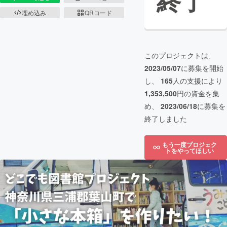
終了
埋め込み
QRコード
このプロジェクトは、
2023/05/07
に募集を開始
し、
165
人の支援により
1,353,500
円の資金を集
め、
2023/06/18
に募集を
終了しました
もう一度プロジェク
トをやってほしい