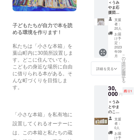
＜うみ
TAG 名
ず、お
カオ カ
やま応
前入り
早目に
ロリ
援団
しおり
お召し
絵：伊
コース
（デコ
上がり
トー リ
支援
＞
ボ
くださ
ツコ 《
者：
子どもたちが自力で本を読
【holid
コ）】
い。 葉
20人
ギフト
ayオリ
める環境を作ります !
SLOPP
山町の
梱包 》
お届
ジナル
Y DOG
スペ
け予
ミニマ
刺繍T
TAG
定：
シャリ
ル（簡
私たちは「小さな本箱」を
シャツ
2023
は、ハ
テコー
易）包
年09
COFFE
ンドメ
葉山町内に30箇所設置しま
ヒー
装にな
こ
月
E OR
イドで
の
ショッ
りま
す。どこに住んでいても、
リ
TEE】
ドッグ
タ
プTHE
す。 ト
ー
こどもの身近な場所に自由
アート
タグや
ン
FIVE★
詳細を見る
レーシ
を
ディレ
アクセ
選
BEANS
に借りられる本がある。そ
ング
択
クター
サリー
す
が、う
ペー
る
んな町づくりを目指しま
holiday
を作っ
みとや
パーで
30,
が、う
す。
ている
まのこ
包み
残り1
みとや
000
葉山町
どもと
カード
円
まのこ
の職人
しょか
を添え
＜うみ
どもと
さんで
んブレ
ます。
とやま
しょか
す。今
ンドを
※こちら
のこど
んのた
回この
作って
は限定
「小さな本箱」を私有地に
もと
めにデ
活動の
くれま
数30冊
支援
しょか
ザイン
ために
した。
者：
設置してくれるオーナーに
です。
ん愛用
してく
しおり
0人
何種類
品コー
れたオ
を作っ
は、この本箱と私たちの蔵
か飲み
お届
ス＞
リジナ
てくれ
け予
比べて