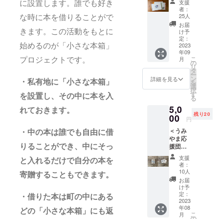
か黒ど
支援
に設置します。誰でも好き
＞ 【一
（本体
ちらが
者：
般社団
／約
届くか
25人
な時に本を借りることがで
法人
W26×H
はお楽
お届
Telacoy
33 持ち
きます。この活動をもとに
しみ！
け予
a921か
手／約
定：
ら発刊
2023
始めるのが「小さな本箱」
2.5×28
年09
された
）をお
こ
月
プロジェクトです。
絵本
送りし
の
リ
「Happ
ます。
タ
ー
y
こども
ン
詳細を見る
・私有地に「小さな本箱」
を
Birthda
が本を
選
択
y」】
入れて
す
を設置し、その中に本を入
る
今回は
持つの
5,0
著者、
にちょ
れておきます。
残り20
中尾薫
00
うどい
円
さんが1
いA4サ
＜うみ
冊1冊に
・中の本は誰でも自由に借
イズ。
やま応
心を込
今回ナ
援団
りることができ、中にそっ
めて
ンバー
コース
メッ
スタン
支援
と入れるだけで自分の本を
＞
セージ
プは押
者：
【THE
を書い
してお
10人
寄贈することもできます。
FIVE★
たもの
りませ
お届
BEANS
をお送
んが、
け予
コー
りしま
定：
同じサ
・借りた本は町の中にある
ヒー豆
2023
す。 5-
イズで
年08
100g×
5-5出版
制作中
どの「小さな本箱」にも返
こ
月
２ (賞
がお届
の
です。