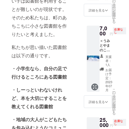
い子は図書館を利用するこ
使用し
の
いま
フ、
ん」ス
よう
リ
するリ
５（計
ていま
タ
す。
オート
タンプ
な、一
ー
ターン
とが難しいのが現状です。
10
した。
ン
https://r
キャン
詳細を見る
が押し
日が楽
を
とパッ
個）】
※大５個
選
yofujim
プを楽
てあり
しくな
そのため私たちは、町のあ
択
ケージ
たくさ
と小２
す
oto.co
しみた
ます ■
るよう
る
等のデ
んの本
個の計
m/
い方も
ラベル
ちこちに小さな図書館を作
な絵柄
ザイン
7,0
を支え
７個
https://
ぜひ！
数量：
を、一
在庫な
が多少
るた
00
セット
し
www.ha
※神奈川
りたいと考えました。
約5000
円
枚一枚
異なる
め、図
でお送
yaman
県葉山
冊分 カ
刺しゅ
場合が
＜うみ
書館用
りしま
omori.o
町で現
ラー：
うしたT
ありま
とやま
品を扱
私たちが思い描いた図書館
す。 ■
rg/
状渡し
若草 タ
シャツ
すの
のこど
う会社
サイズ
https://
です。
イプ：
シリー
で、あ
もと
は以下の通りです。
のもの
（小）
www.in
引き渡
A4規格
支援
ズで
らかじ
しょか
を使用
：
stagra
しに関
者：
2段ラベ
す。
めご了
ん愛用
してい
W82×D
1人
m.com/
わる費
ル ■ラ
holiday
・小学生なら、自分の足で
承くだ
品コー
まし
120×H1
hayam
用はご
お届
ベルカ
http://w
さい。
ス＞
た。重
30mm
け予
anomor
負担く
バー 数
e-are-
行けるところにある図書館
THE
【ライ
量があ
定：
■サイズ
i/
ださ
量：
holiday.
FIVE★
ブラ
2023
るので
（大）
https://
い。 ※
2000枚
com
BEANS
年07
リーカ
ずれて
：
www.fa
運転席
・しーっといわないけれ
サイ
instagr
こ
月
一色海
レン
くるこ
の
W130×
cebook.
の窓ガ
ズ：
am
リ
岸そば
ダー 本
ともあ
タ
約
ど、本を大切にすることを
com/ha
ラスが
50mm×
@holid
ー
にそっ
体と
りませ
ン
D150×
詳細を見る
yaman
３㎝ほ
60ｍｍ
ayjun ※
を
と佇む
月・
教えてくれる図書館
ん。た
選
H155m
omori/
ど開い
素材：
画像は
択
２坪の
日・曜
くさん
す
m ■材
たまま
塩ビ 厚
デザイ
る
お店
日札】
の本を
質：ス
閉まら
さ：80
ン見本
は、い
・地域の大人がこどもたち
25,
図書館
お持ち
チール
ない状
ミクロ
在庫な
です。
つも
のカウ
000
の方
し
（樹脂
態で
円
ン 仕
トータ
を包み込むようなコミュニ
コー
ンター
へ。 ・