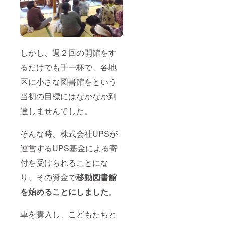
いに快
く答え
てくだ
さいま
した。
いくつ
しかし、週２回の開館をす
か重ね
て使う
るだけでも手一杯で、各地
ことも
できま
区に小さな図書館をという
す。 う
みとや
当初の目標にはなかなか到
まのこ
達しませんでした。
どもと
しょか
んで使
そんな時、株式会社UPSが
用して
いたも
運営するUPS基金による寄
のをリ
ターン
付を受けられることにな
にしま
す。私
り、その資金で
移動図書館
たちが
を始めることにしました
。
大切に
使って
きたも
車を購入し、こどもたちと
ので
す。引