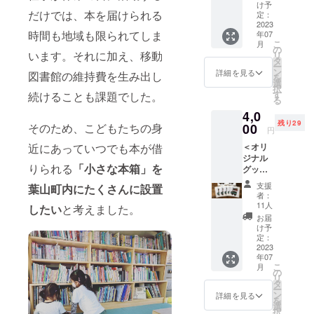
だ応援
け予
だけでは、本を届けられる
した
定：
い！と
2023
時間も地域も限られてしま
年07
いう方
こ
月
のた
の
います。それに加え、移動
リ
め、発
タ
ー
送物は
ン
詳細を見る
図書館の維持費を生み出し
を
不要と
選
択
いう
す
続けることも課題でした。
る
コース
4,0
も用意
残り29
しまし
そのため、こどもたちの身
00
円
た。 ・
近にあっていつでも本が借
＜オリ
感謝の
ジナル
気持ち
りられる
「小さな本箱」を
グッズ
を込め
コース
た御礼
支援
葉山町内にたくさんに設置
＞ 【お
のメー
者：
礼メー
ルをお
11人
したい
と考えました。
ル＆ス
送りし
お届
テッ
ます。
け予
カー＆
※任意の
定：
バッ
2023
金額を
年07
ジ】 ・
設定で
こ
月
感謝の
きま
の
リ
気持ち
す。
タ
ー
を込め
「上乗
ン
詳細を見る
を
た御礼
せ支援
選
択