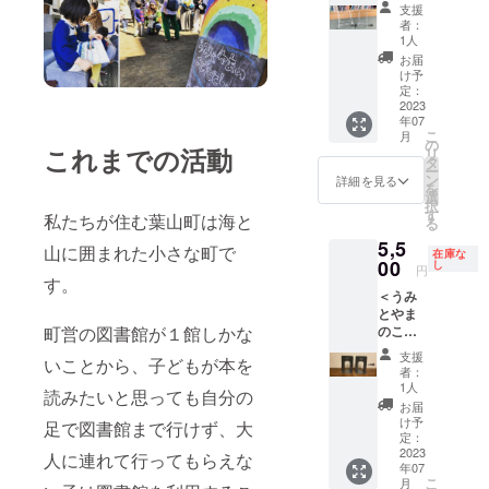
もと
材を使
くれた
ズ：
わせな
支援
２がよ
しょか
用しま
うみや
W75×H
がら 葉
者：
い方は
んの愛
す） ・
ま号
125mm
1人
山を拠
備考欄
用品
カ
2023年
紙の厚
点に、
お届
にてご
コース
ラー
5月16日
さ：厚
け予
世界展
連絡く
＞
無塗装
の運行
定：
口175K
開を視
ださ
【ブッ
2023
※間伐材
最終日
■ブック
野に入
い。 ※
年07
クスタ
を準備
まで走
ポケッ
れて活
ドリッ
こ
月
ンド7個
すると
り続け
の
ト（ノ
動中で
これまでの活動
プパッ
リ
セッ
ころか
てくれ
タ
リ付）
す。 今
クは５
ー
ト】 本
らなの
まし
ン
数量：
詳細を見る
回のリ
パック
を
を飾る
で、
た。 本
選
約350枚
ターン
「うみ
択
ための
キット
棚は大
す
カ
として
私たちが住む葉山町は海と
とやま
る
ブック
作成ま
工さん
ラー：
挙げさ
のこど
5,5
スタン
でお時
の作り
山に囲まれた小さな町で
クリー
せても
在庫な
もと
ドで
00
間がか
付けで
し
ム サイ
らった
円
しょか
す。移
す。
かりま
す。
ズ：
「COFF
んブレ
＜うみ
動図書
す。一
オート
W91×H
EE OR
ンド」
とやま
館の中
般社団
マ、右
95mm
TEE」
です。
町営の図書館が１館しかな
のこど
で使用
法人葉
ハンド
紙の厚
は、丁
※原産国
もと
するの
山の森
ルなの
さ：中
寧に淹
支援
はお届
いことから、子どもが本を
しょか
で、図
保全セ
で普通
厚口
者：
れられ
け商品
ん愛用
書館用
ンター
免許で
1人
70K
た一杯
読みたいと思っても自分の
のラベ
品コー
品を扱
と藤本
誰でも
※「うみ
お届
のハン
ルに表
ス＞
う会社
工務店
運転可
け予
とやま
足で図書館まで行けず、大
ドド
記され
【ブッ
の倒れ
定：
の方々
能で
のこど
リップ
ます。
クエン
2023
にくい
人に連れて行ってもらえな
にお願
す。 バ
もと
コー
※実際に
年07
ド２個
ものを
いして
ンライ
しょか
ヒーの
こ
お届け
月
セット×