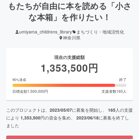
もたちが自由に本を読める「小さ
な本箱」を作りたい！
umiyama_childrens_library
まちづくり・地域活性化
神奈川県
現在の支援総額
1,353,500
円
終了
90
%達成
目標金額
1,500,000
円
支援者数
165
人
このプロジェクトは、
2023/05/07
に募集を開始し、
165
人の支援
により
1,353,500
円の資金を集め、
2023/06/18
に募集を終了し
ました