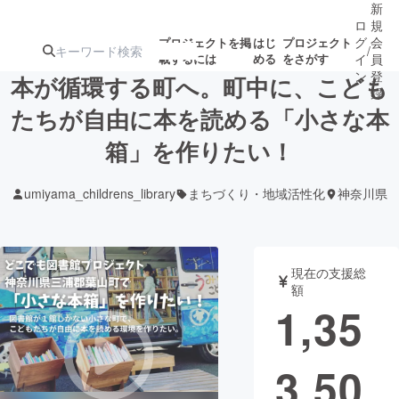
新
ロ
規
グ
会
プロジェクトを掲
はじ
プロジェクト
/
載するには
める
をさがす
イ
員
ン
登
本が循環する町へ。町中に、こども
録
たちが自由に本を読める「小さな本
箱」を作りたい！
人気のプロ
注目のリ
注目の新着プロ
募集終了が近いプ
もうすぐ公開
ジェクト
ターン
ジェクト
ロジェクト
されます
umiyama_childrens_library
まちづくり・地域活性化
神奈川県
アート・写真
音楽
現在の支援総
テクノロジー・ガジェット
ゲーム・サ
額
1,35
映像・映画
書籍・雑誌
3,50
ビジネス・起業
チャレンジ