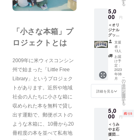
のメッ
で応援
す
る
セージ
しよ
5,0
をお送
う」か
りしま
00
ら追加
円
す。 ・
してく
＜オリ
うみと
ださ
ジナル
「小さな本箱」プ
やまの
い。
グッズ
こども
コース
としょ
ロジェクトとは
支援
＞ 【お
かんス
者：
礼メッ
テッ
13人
セージ
カー
お届
＆バッ
（10㎝
2009年に米ウィスコンシン
け予
グ】 ・
×10㎝）
定：
州で始まった「Little Free
感謝の
2023
をお送
年08
気持ち
りしま
こ
月
Library」というプロジェク
を込め
す。 ・
の
リ
た御礼
うみと
タ
トがあります。近所や地域
ー
のメッ
やまの
ン
詳細を見る
を
セージ
こども
選
社会の人たちに小さな箱に
択
をお送
としょ
す
る
りしま
かん
収められた本を無料で貸し
5,0
す。 ・
バッジ
残り5
うみと
出す運動で、郵便ポストの
00
（直径3
円
やまの
㎝）を
ような木箱に、10冊から20
＜うみ
こども
お送り
やま応
としょ
しま
冊程度の本を並べて私有地
援団
かん
す。白
コース
バッグ