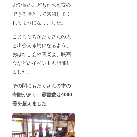
やまの
の学童のこどもたちも安心
こども
できる場として来館してく
としょ
かんの
れるようになりました。
ために
作って
いただ
こどもたちがたくさんの人
きまし
た。 車
と出会える場になるよう、
に積み
やすい
おはなし会や音楽会、映画
よう脚
会などのイベントも開催し
はコン
パクト
ました。
に収納
できま
す。女
その間にもたくさんの本の
性ス
タッフ
寄贈があり、
蔵書数は4000
が多い
ので、
冊を超えました
。
軽くて
丈夫に
作って
くださ
いとい
う無理
なお願