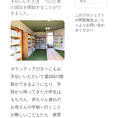
見る
6月12日
す。 ※
手伝いいただき、ついに本
ときの
き続き
こちら
高さ
の貸出を開始することがで
使って
のリ
前
いただ
きました。
ターン
このプロジェクト
37.5cm
ける方
は限定
の問題報告は
こち
×後
へ。 ※
１人で
58cm
ら
よりお問い合わ
多少の
す。
・素
キズや
せください
材 合
汚れな
板 かざ
どはご
はや
容赦く
ファク
ださ
トリー
い。 ※
で古本
こちら
市を開
のリ
催して
ターン
くだ
は限定
ボランティアの方々にもお
さった
１人で
とき、
す。
手伝いいただいて週2回の開
すてき
な本箱
館ができるようになり、学
を作成
校から帰ってきた小学生は
してく
れた猪
もちろん、赤ちゃん連れの
野 弘史
さんに
お母さんや学校へ行くこと
お願い
して、
が難しいこどもたち、療育
うみと