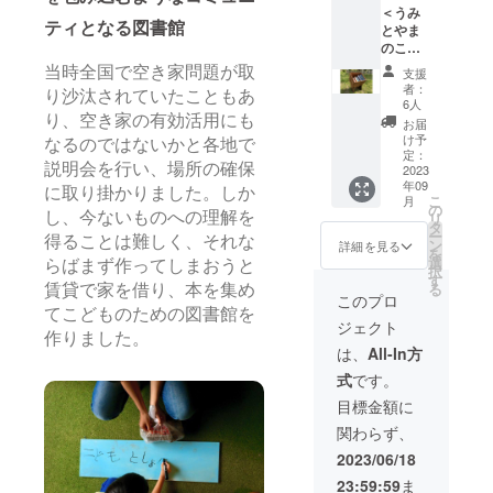
コー
す。 ※
様：UV
ルで30
ヒーの
＜うみ
で貸出
数量
ティン
活動報
カット
ティとなる図書館
枚限定
いい香
とやま
日と返
２個
グ） う
告にて
加工 ※
です。
りが漂
のこど
却日を
セット×
みとや
画像追
半分に
いま
もと
お知ら
５（計
まのこ
当時全国で空き家問題が取
加しま
支援
カット
す。い
しょか
せする
10個）
どもと
者：
す。 ■
して使
り沙汰されていたこともあ
つも人
ん愛用
ライブ
・商品
6人
しょか
車名
用して
がい
品コー
ラリー
り、空き家の有効活用にも
サイ
んで使
お届
ベン
いまし
て、店
ス＞
カレン
ズ
け予
用して
ツ ス
なるのではないかと各地で
た。 ■
主と話
【初代
ダーで
定：
W120m
いたも
プリン
ブック
説明会を行い、場所の確保
しなが
本箱＋
2023
す。１
m×D16
のをリ
ター
コート
年09
らコー
足】 コ
年しか
mm×H1
に取り掛かりました。しか
ターン
レガ
フィル
こ
月
ヒーを
ロナ禍
使用し
の
7mm ・
にしま
シー
ム 数
し、今ないものへの理解を
リ
飲んで
でうま
ていな
タ
素材
す。私
ツーリ
量：4本
ー
いるよ
れた
得ることは難しく、それな
いので
ン
スチー
詳細を見る
たちが
ングワ
サイ
を
うな、
ソー
比較的
選
ル ・カ
大切に
らばまず作ってしまおうと
ゴン ■
ズ：
択
町に溶
シャル
きれい
す
ラー
使って
グレー
25cm・
る
賃貸で家を借り、本を集め
け込ん
ディス
です。
ブラッ
このプロ
きたも
ド 312
30cm・
だお店
タンス
セット
てこどものための図書館を
ク うみ
ので
レイン
32cm・
ジェクト
です。
を保ち
内容：
とやま
す。引
ボース
作りました。
35cm
https://
ながら
本体・
のこど
は、
All-In方
き続き
ター ■
材質：
www.fiv
本を選
月/日/曜
もと
使って
年式
ポリ塩
式
です。
e-
ぶこと
日プ
しょか
いただ
2006年
化ビ
beans.c
ができ
レート
んで使
目標金額に
ける方
12月 ■
ニール
om/
る初代
・数
用して
へ。 ※
走行距
フィル
関わらず、
https://
本箱。
量 １
いたも
多少の
離
ム厚：
www.fa
ちいさ
個 ・本
のをリ
2023/06/18
キズや
11.5万
80ミク
cebook.
なこど
体サイ
ターン
汚れな
km ■排
ロン 仕
23:59:59
ま
com/fiv
もも中
ズ
にしま