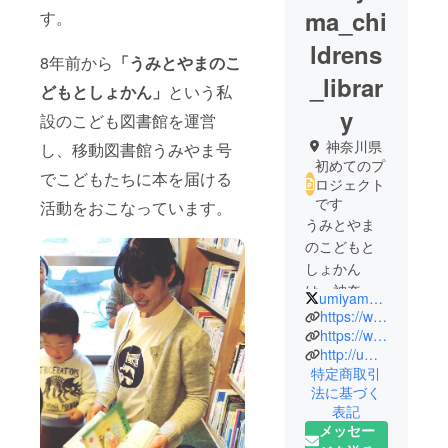
ma_chi
す。
ldrens
8年前から
「うみとやまのこ
_librar
どもとしょかん」
という私
y
設のこども図書館を運営
神奈川県
し、移動図書館うみやま号
初めてのプ
でこどもたちに本を届ける
ロジェクト
です
活動をおこなっています。
うみとやま
のこどもと
しょかん
は、神奈川
umiyama_library
県三浦郡葉
https://www.facebook.com/umiyama.cl
山町を拠点
https://www.instagram.com/umiyama.cl/
http://um.telacoya921.com
としてこど
特定商取引
もたちに本
法に基づく
を届ける活
表記
動をしてい
メッセー
るボラン