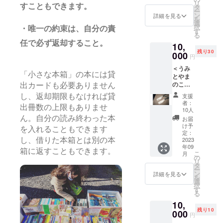
リ
味期限
すこともできます。
けす
タ
※実際の
ー
発送よ
る、
ン
デザイ
詳細を見る
を
り２か
ちょっ
選
ンと多
択
・唯一の約束は、自分の責
月）】
ぴりほ
す
少異な
る
【THE
ろ苦
る場合
任で必ず返却すること。
10,
FIVE★
く、そ
があり
残り30
BEANS
000
して温
ます。
円
ド
かい物
＜うみ
リップ
語。 大
「小さな本箱」の本には貸
とやま
パック
切なあ
のこど
１杯分×
出カードも必要ありません
の子
もと
５ (賞
へ、大
支援
し、返却期限もなければ貸
しょか
味期限
切なあ
者：
出冊数の上限もありませ
ん応援
発送よ
の人
10人
団コー
り２か
へ、 と
ん。自分の読み終わった本
お届
ス＞
月）】
もに読
け予
を入れることもできます
【SLOP
※直射日
定：
みたい
PY
2023
し、借りた本箱とは別の本
光・高
絵本を
年09
DOG
温多湿
お届け
箱に返すこともできます。
こ
月
TAG 名
を避け
の
しま
リ
前入り
常温保
タ
す。
ー
しおり
存して
ン
ハァー
詳細を見る
を
（ツル
くださ
選
ピー
択
ツ
い。開
す
バース
る
ル）】
封後は
デー
10,
【SLOP
賞味期
トゥー
残り10
PY
000
限に関
ユー♪
円
DOG
わら
作：ナ