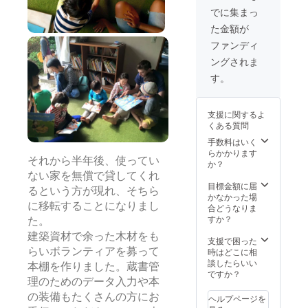
どはご
気量
様：UV
ebeans
の本が
W340m
す。私
でに集まっ
容赦く
2.3L ■
カット
https://
取り出
m ×
たちが
ださ
色 シ
加工、
た金額が
www.in
しやす
D93mm
大切に
い。 ※
ルバー
エンボ
stagra
い高さ
× H115
使って
ファンディ
こちら
（うみ
ス加工
m.com/
にして
mm ・
きたも
のリ
やま号
※各50ｍ
ングされま
thefive
ありま
素材
ので
ターン
の塗装
巻きの
beans_
す。 ※
樹脂
す。引
す。
は限定
がして
半分以
official/
本体と
マット
き続き
１人で
ありま
上残っ
足部分
板 ・カ
使って
す。
す） ■
ていま
のセッ
ラー
いただ
右ハン
す。 ※
支援に関するよ
トでお
白 うみ
ける方
ドル
本を長
くある質問
送りし
とやま
へ。 ※
■AT ■
持ちさ
ます。
のこど
手数料はいく
多少の
カーナ
せるた
・数
もと
らかかります
キズや
ビ装備
めに
それから半年後、使ってい
量 １
しょか
か？
汚れな
■車両重
は、
個 ・商
んで使
どはご
ない家を無償で貸してくれ
量
ブック
品サイ
用して
目標金額に届
容赦く
2150kg
コート
るという方が現れ、そちら
ズ
いたも
かなかった場
ださ
■長さ
フィル
W39.5
に移転することになりまし
のをリ
合どうなりま
い。 ※
480㎝ ■
ムが欠
m×D33.
ターン
すか？
こちら
た。
幅 195
かせま
5cm×H
にしま
のリ
㎝ ■高
せん。
建築資材で余った木材をも
28cm＋
す。私
支援で困った
ターン
さ 231
大切な
持ち手
たちが
らいボランティアを募って
時はどこに相
は限定
㎝ ■燃
本をき
2cm（
大切に
談したらいい
１人で
料 ガ
本棚を作りました。蔵書管
れいに
本体箱
使って
ですか？
す。
ソリン
保つた
理のためのデータ入力や本
のみ）
きたも
■車検
めに使
・足を
ので
の装備もたくさんの方にお
ヘルプページを
2023年
用しま
付けた
す。引