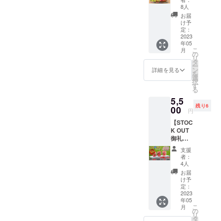
おう約
8人
300g×4
お届
袋 朝摘
け予
みした
定：
新鮮な
2023
年05
あまお
こ
月
うをク
の
リ
イック
タ
ー
フリー
ン
詳細を見る
を
ジング
選
択
しまし
す
る
た！ 真
5,5
空冷凍
残り6
で､美味
00
円
しさそ
【STOC
のまま♪
K OUT
商品情
御礼＆
報：冷
リター
凍あま
支援
ン追
おう(約
者：
加】5月
300g)×
4人
上～中
4袋 原
お届
旬発送
産地：
け予
予定
福岡県
定：
【1袋オ
2023
産 内容
年05
マケ＋
(1袋)：
こ
月
送料
福岡県
の
リ
込】新
産真空
タ