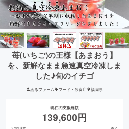
苺(いちご)の王様【あまおう】
を、新鮮なまま急速真空冷凍しま
した♪旬のイチゴ
あるファーム
フード・飲食店
福岡県
現在の支援総額
139,600
円
終了
279
%達成