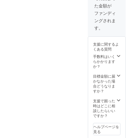
300g)×
上がり
保存後
西以
た金額が
6袋 原
下さ
も半年
東：発
産地：
い。 保
以内に
ファンディ
送後、
福岡県
存方
お召し
翌々日
ングされま
産 内容
法：
上がり
着予定
(1袋)：
18℃以
下さ
す。
・北海
福岡県
下の冷
い。 配
道と沖
産真空
凍庫で
送方
縄・離
冷凍あ
保存し
法：ヤ
島への
支援に関するよ
まおう
てくだ
マト運
配送は
くある質問
約300g
さい。
輸の冷
行って
賞味期
保存後
手数料はいく
凍便で
おりま
限：冷
も半年
らかかります
お届け
せん。
凍で製
以内に
か？
させて
お届け
造より
お召し
いただ
日の目
半年、
上がり
目標金額に届
きま
安※お届
解凍後
下さ
かなかった場
す。※配
け日目
は、お
い。 配
合どうなりま
送業者
安につ
早めに
送方
すか？
の指定
いて
お召し
法：ヤ
は出来
は、天
上がり
マト運
支援で困った
かねま
候や気
下さ
輸の冷
時はどこに相
す。 送
候、交
い。 保
凍便で
談したらいい
料：送
通状況
存方
お届け
ですか？
料込 ■
などに
法：
させて
出荷か
よりお
18℃以
いただ
ら到着
届けが
ヘルプページを
下の冷
きま
の目安
予定よ
見る
凍庫で
す。※配
・関西
り、前