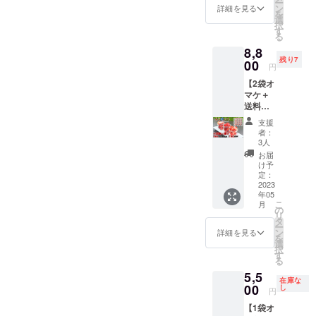
ー
鮮♪朝摘
冷凍あ
ン
詳細を見る
を
み冷凍
まおう
選
択
あま凍
約300g
す
る
おう約
賞味期
8,8
300g×6
限：冷
残り7
袋 5袋
00
凍で製
円
のリ
造より
【2袋オ
ターン
半年、
マケ＋
金額
解凍後
送料
で、も
は、お
込】新
う1袋オ
早めに
支援
鮮♪朝摘
マケで
お召し
者：
み冷凍
ご提供♪
上がり
3人
あま凍
獲れた
下さ
お届
おう約
その日
い。 保
け予
300g×1
のうち
定：
存方
0袋 8袋
2023
に真空
法：
年05
のリ
冷凍し
18℃以
こ
月
ターン
て､美味
の
下の冷
リ
金額
しさそ
タ
凍庫で
ー
で、も
のまま♪
ン
保存し
詳細を見る
を
う2袋オ
商品情
選
てくだ
択
マケで
報：冷
す
さい。
る
ご提供♪
凍あま
保存後
5,5
獲れた
おう(約
も半年
在庫な
その日
00
300g)×
し
以内に
円
のうち
6袋 原
お召し
【1袋オ
に真空
産地：
上がり