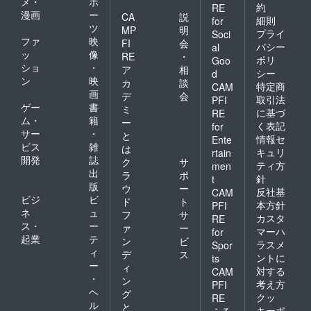
メ・
ポ
お願い
約
RE
申し上
漫画
ー
CA
説
細則
for
げま
ツ
MP
明
プライ
Soci
す。 ■
ファ
映
FI
会
バシー
al
時間帯
ッ
像
RE
・
指定 午
ポリ
Goo
ショ
・
ア
相
前中/14
シー
d
ン
映
時～16
カ
談
特定商
CAM
時/16時
画
デ
会
取引法
PFI
～18
ゲー
書
ミ
に基づ
RE
時/18時
ム・
籍
ー
～20
く表記
for
サー
・
と
時/19時
情報セ
Ente
ビス
雑
～21時
は
キュリ
rtain
開発
誌
ク
サ
ティ方
men
出
ラ
ポ
針
t
版
ウ
ー
反社基
CAM
ビジ
ビ
ド
ト
本方針
PFI
ネ
ュ
フ
サ
カスタ
RE
ス・
ー
ァ
ー
マーハ
for
起業
テ
ン
ビ
ラスメ
Spor
ィ
デ
ス
ントに
ts
ー
ィ
対する
CAM
・
ン
考え方
PFI
ヘ
グ
クッ
RE
ル
と
キーポ