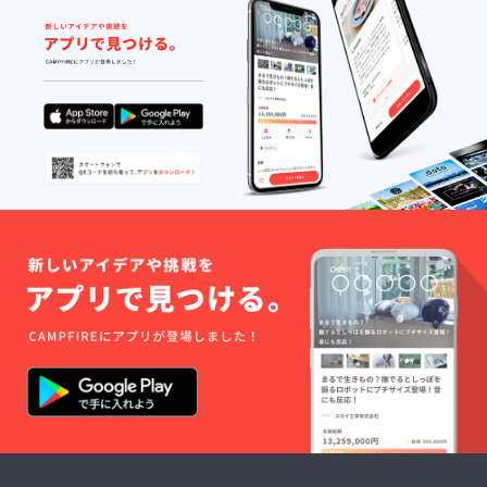
ら到着
せん。
などに
時/16時
の目安
お届け
よりお
～18
・関西
日の目
届けが
時/18時
以西：
安※お届
予定よ
～20
発送
け日目
り、前
時/19時
後、翌
安につ
後する
～21時
日着予
いて
場合も
定 ・関
は、天
ござい
西以
候や気
ますの
東：発
候、交
で、予
送後、
通状況
めご了
翌々日
などに
承くだ
着予定
よりお
さい。
・北海
届けが
■到着日
道と沖
予定よ
指定 お
縄・離
り、前
届け日
島への
後する
は、承
配送は
場合も
ること
行って
ござい
ができ
おりま
ますの
ませ
せん。
で、予
ん。何
お届け
めご了
卒ご了
日の目
承くだ
承くだ
安※お届
さい。
さいま
け日目
■到着日
すよう
安につ
指定 お
お願い
いて
届け日
申し上
は、天
は、承
げま