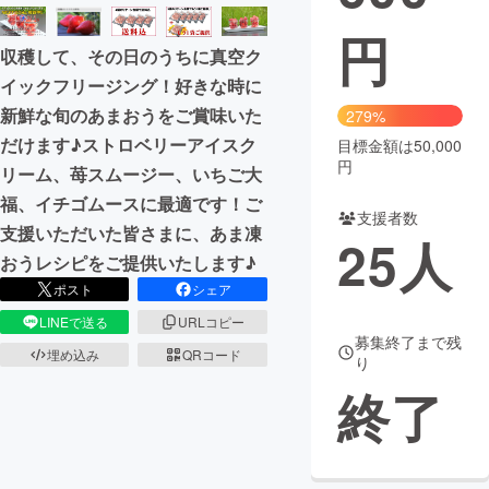
円
まちづくり・地域活性化
収穫して、その日のうちに真空ク
イックフリージング！好きな時に
CAMPFIRE for Social Good
CAMPFIRE Creation
新鮮な旬のあまおうをご賞味いた
279%
CAMPFIREふるさと納税
machi-ya
コミュニティ
だけます♪ストロベリーアイスク
目標金額は50,000
円
リーム、苺スムージー、いちご大
福、イチゴムースに最適です！ご
支援者数
支援いただいた皆さまに、あま凍
25
人
おうレシピをご提供いたします♪
ポスト
シェア
LINEで送る
URLコピー
募集終了まで残
埋め込み
QRコード
り
終了