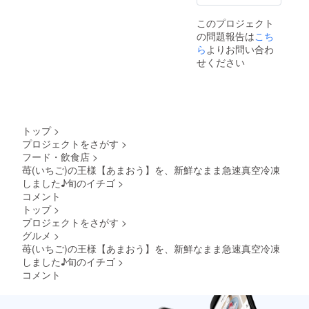
保存し
送業者
以西：
後する
てくだ
の指定
発送
場合も
このプロジェクト
さい。
は出来
後、翌
ござい
の問題報告は
こち
保存後
かねま
日着予
ますの
も半年
ら
よりお問い合わ
す。 送
定 ・関
で、予
以内に
料：送
西以
せください
めご了
お召し
料込 ■
東：発
承くだ
上がり
出荷か
送後、
さい。
下さ
ら到着
翌々日
■到着日
い。 配
の目安
着予定
指定 お
送方
・関西
・北海
届け日
法：ヤ
以西：
道と沖
は、承
トップ
>
マト運
発送
縄・離
ること
プロジェクトをさがす
>
輸の冷
後、翌
島への
ができ
フード・飲食店
>
凍便で
日着予
配送は
ませ
お届け
苺(いちご)の王様【あまおう】を、新鮮なまま急速真空冷凍
定 ・関
行って
ん。何
させて
西以
しました♪旬のイチゴ
>
おりま
卒ご了
いただ
東：発
せん。
承くだ
コメント
きま
送後、
お届け
さいま
トップ
>
す。※配
翌々日
日の目
すよう
プロジェクトをさがす
>
送業者
着予定
安※お届
お願い
グルメ
>
の指定
・北海
け日目
申し上
は出来
道と沖
苺(いちご)の王様【あまおう】を、新鮮なまま急速真空冷凍
安につ
げま
かねま
縄・離
いて
しました♪旬のイチゴ
>
す。 ■
す。 送
島への
は、天
時間帯
コメント
料：送
配送は
候や気
指定 午
料込 ■
行って
候、交
前中/14
出荷か
おりま
通状況
時～16