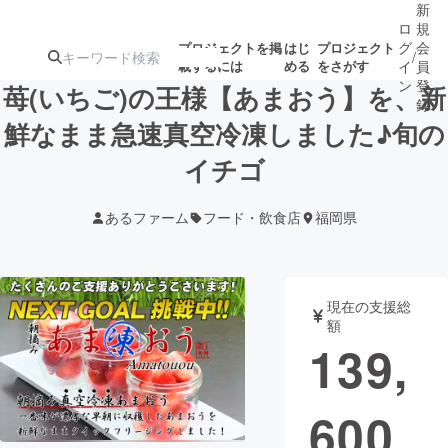
新
ロ
規
グ
会
プロジェクトを掲
はじ
プロジェクト
/
載するには
める
をさがす
イ
員
ン
登
苺(いちご)の王様【あまおう】を、新
録
鮮なまま急速真空冷凍しました♪旬の
イチゴ
人気のプロ
注目のリ
注目の新着プロ
募集終了が近いプ
もうすぐ公開
ジェクト
ターン
ジェクト
ロジェクト
されます
あるファーム
フード・飲食店
福岡県
アート・写真
音楽
現在の支援総
テクノロジー・ガジェット
ゲーム・サ
額
139,
映像・映画
書籍・雑誌
600
ビジネス・起業
チャレンジ