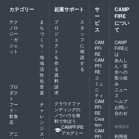
候や気
ること
す。 ■
候、交
ができ
時間帯
カテゴリー
起案サポート
サ
CAMP
通状況
ませ
指定 午
ー
FIRE
などに
ん。何
前中/14
よりお
テク
ま
プ
ス
卒ご了
ビ
につい
時～16
届けが
承くだ
時/16時
ノロ
ち
ロ
タ
ス
て
予定よ
さいま
～18
ジー
づ
ジ
ッ
り、前
すよう
時/18時
・ガ
く
ェ
フ
後する
お願い
CAM
CAMP
～20
ジェ
り
ク
に
場合も
申し上
時/19時
PFI
FIREと
ござい
ット
・
ト
相
げま
～21時
RE
は
ますの
す。 ■
地
を
談
CAM
あんし
で、予
時間帯
域
作
す
PFI
ん・安
めご了
指定 午
活
る
る
承くだ
前中/14
RE
全への
性
資
さい。
時～16
コ
取り組
化
料
■到着日
時/16時
ミュ
み
指定 お
～18
プロ
音
請
ニ
ニュー
届け日
時/18時
ダク
楽
求
ティ
ス
は、承
～20
ト
ること
CAM
ヘルプ
時/19時
クラウドファ
フー
チ
ができ
～21時
PFI
お問い
ンディングの
ド・
ャ
ませ
RE
合わせ
ノウハウを無
ん。何
飲食
レ
Crea
卒ご了
料で学ぼう
店
ン
tion
承くだ
各種規定
CAMPFIRE
ジ
さいま
CAM
アカデミー
アニ
ス
すよう
利用規
PFI