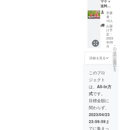
マケ＋
冷凍し
福岡県
下さ
送料
て､美味
産 内容
い。 配
込】新
しさそ
(1袋)：
送方
支援
鮮♪朝摘
のまま♪
福岡県
法：ヤ
者：
み冷凍
商品情
産真空
10人
マト運
あま凍
報：冷
冷凍あ
輸の冷
お届
おう約
凍あま
まおう
け予
凍便で
300g×6
おう(約
定：
約300g
お届け
袋 5袋
2023
300g)×
賞味期
させて
年05
のリ
10袋 原
限：冷
いただ
こ
月
ターン
産地：
の
凍で製
きま
リ
金額
福岡県
タ
造より
す。※配
ー
で、も
産 内容
ン
半年、
詳細を見る
送業者
を
う1袋オ
(1袋)：
選
解凍後
の指定
択
マケで
福岡県
す
は、お
は出来
る
ご提供♪
産真空
早めに
このプロ
かねま
獲れた
冷凍あ
お召し
す。 送
ジェクト
その日
まおう
上がり
料：送
のうち
約300g
下さ
は、
All-In方
料込 ■
に真空
賞味期
い。 保
出荷か
式
です。
冷凍し
限：冷
存方
ら到着
て､美味
凍で製
法：
目標金額に
の目安
しさそ
造より
18℃以
・関西
関わらず、
のまま♪
半年、
下の冷
以西：
商品情
解凍後
凍庫で
2023/04/23
発送
報：冷
は、お
保存し
後、翌
23:59:59
ま
凍あま
早めに
てくだ
日着予
おう(約
お召し
さい。
でに集まっ
定 ・関