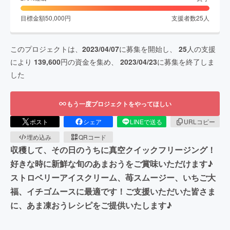
目標金額
50,000
円
支援者数
25
人
このプロジェクトは、
2023/04/07
に募集を開始し、
25
人の支援
により
139,600
円の資金を集め、
2023/04/23
に募集を終了しま
した
もう一度プロジェクトをやってほしい
ポスト
シェア
LINEで送る
URLコピー
埋め込み
QRコード
収穫して、その日のうちに真空クイックフリージング！
好きな時に新鮮な旬のあまおうをご賞味いただけます♪
ストロベリーアイスクリーム、苺スムージー、いちご大
福、イチゴムースに最適です！ご支援いただいた皆さま
に、あま凍おうレシピをご提供いたします♪