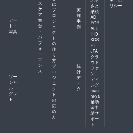
ふる
ス
は
リシー
さと
ケ
プ
実
納税
ア
ロ
施
AD
アー
舞
ジ
事
FOR
ト・
台
ェ
例
ALL
写真
・
ク
HIO
パ
ト
KOS
フ
の
HI
ォ
作
JFA
ー
り
クラ
マ
方
ウド
ン
プ
統
ファ
ス
ロ
計
ン
ソー
ジ
デ
ディ
シャ
ェ
ー
ング
ル
ク
タ
mac
グッ
ト
hi-ya
ド
の
補助
広
金申
め
請サ
方
ポー
ト