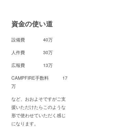
さ・寒
さにも
強く、
代表的
な新春
資金の使い道
を祝う
花物盆
栽で
す。夏
設備費 40万
場に葉
が丸ま
ること
人件費 30万
があり
ます
広報費 13万
が、梅
の性質
による
CAMPFIRE手数料 17
もので
問題あ
万
りませ
ん。白
梅、紅
など、おおよそですがご支
梅、野
梅と種
援いただけたらこのような
類が多
形で使わせていただく感じ
くあり
ます
になります。
が、基