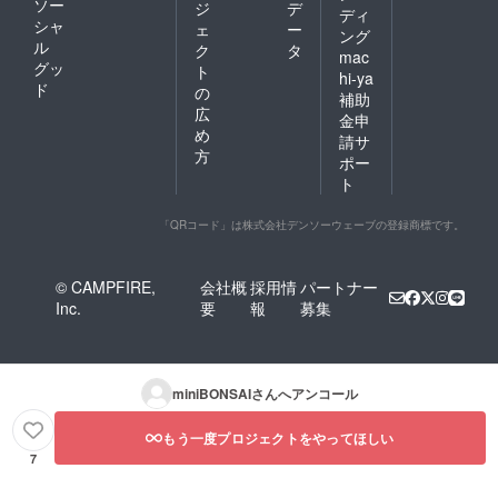
ソー
ジ
デ
ディ
シャ
ェ
ー
ング
ル
ク
タ
mac
グッ
ト
hi-ya
ド
の
補助
広
金申
め
請サ
方
ポー
ト
「QRコード」は株式会社デンソーウェーブの登録商標です。
© CAMPFIRE,
会社概
採用情
パートナー
Inc.
要
報
募集
miniBONSAI
さんへアンコール
もう一度プロジェクトをやってほしい
7