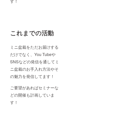
す！
「抑
制」を
かけな
がらの
培養が
基本
で、短
く締
これまでの活動
まった
枝葉を
作る方
法が発
ミニ盆栽をただお届けする
明され
だけでなく、You Tubeや
ていま
す。 梅
SNSなどの発信を通してミ
に関し
まして
ニ盆栽のお手入れ方法やそ
も、花
つきが
の魅力を発信してます！
よく強
健な樹
種なの
ご要望があればセミナーな
で、初
心者の
どの開催も計画していま
方にも
す！
おすす
めで
す。暑