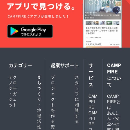
カテゴリー
起案サポート
サ
CAMP
ー
FIRE
テク
ま
プ
ス
ビ
につい
ノロ
ち
ロ
タ
ス
て
ジー
づ
ジ
ッ
・ガ
く
ェ
フ
CAM
CAMP
ジェ
り
ク
に
PFI
FIREと
ット
・
ト
相
RE
は
地
を
談
CAM
あんし
域
作
す
PFI
ん・安
活
る
る
RE
全への
性
資
コ
取り組