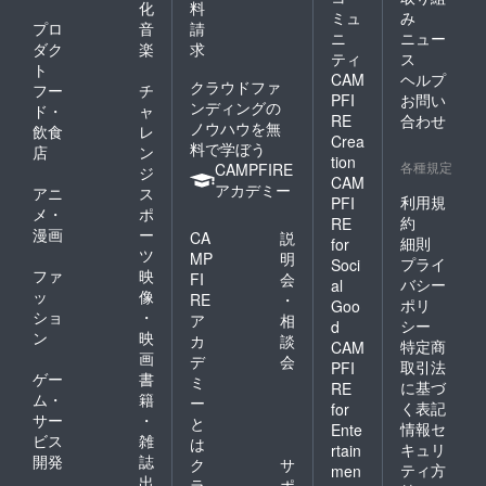
化
料
ミュ
み
プロ
音
請
ニ
ニュー
ダク
楽
求
ティ
ス
ト
CAM
ヘルプ
クラウドファ
フー
チ
PFI
お問い
ンディングの
ド・
ャ
RE
合わせ
ノウハウを無
飲食
レ
Crea
料で学ぼう
店
ン
tion
各種規定
CAMPFIRE
ジ
CAM
アカデミー
アニ
ス
利用規
PFI
メ・
ポ
約
RE
漫画
ー
CA
説
細則
for
ツ
MP
明
プライ
Soci
ファ
映
FI
会
バシー
al
ッ
像
RE
・
ポリ
Goo
ショ
・
ア
相
シー
d
ン
映
カ
談
特定商
CAM
画
デ
会
取引法
PFI
ゲー
書
ミ
に基づ
RE
ム・
籍
ー
く表記
for
サー
・
と
情報セ
Ente
ビス
雑
は
キュリ
rtain
開発
誌
ク
サ
ティ方
men
出
ラ
ポ