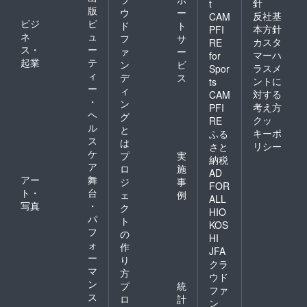
針
t
版
ウ
ー
反社基
CAM
ビジ
ビ
ド
ト
本方針
PFI
ネ
ュ
フ
サ
カスタ
RE
ス・
ー
ァ
ー
マーハ
for
起業
テ
ン
ビ
ラスメ
Spor
ィ
デ
ス
ントに
ts
ー
ィ
対する
CAM
・
ン
考え方
PFI
ヘ
グ
クッ
RE
ル
と
キーポ
ふる
ス
は
リシー
さと
ケ
プ
実
納税
ア
ロ
施
AD
アー
舞
ジ
事
FOR
ト・
台
ェ
例
ALL
写真
・
ク
HIO
パ
ト
KOS
フ
の
HI
ォ
作
JFA
ー
り
クラ
マ
方
ウド
ン
プ
統
ファ
ス
ロ
計
ン