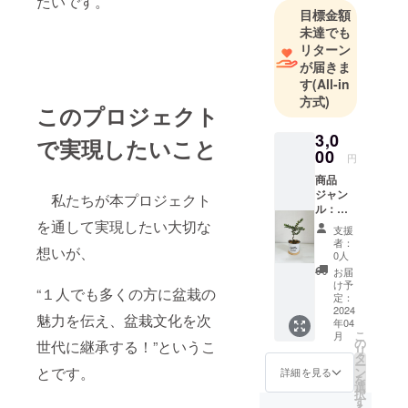
たいです。
目標金額
未達でも
リターン
が届きま
す
(All-in
方式)
このプロジェクト
3,0
で実現したいこと
00
円
商品
ジャン
私たちが本プロジェクト
ル：ミ
ニ盆栽
を通して実現したい大切な
支援
「季節
者：
想いが、
の盆
0人
栽」
お届
数
け予
“１人でも多くの方に盆栽の
量 ：1
定：
鉢 商
2024
魅力を伝え、盆栽文化を次
年04
品サイ
こ
月
ズ ：
の
世代に継承する！”というこ
リ
高さ、
タ
ー
約15cm
とです。
ン
詳細を見る
を
～20cm
選
択
す