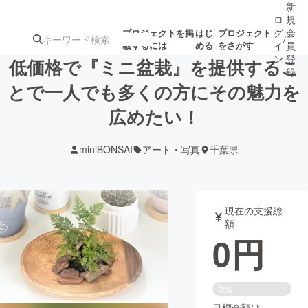
新
ロ
規
グ
会
プロジェクトを掲
はじ
プロジェクト
/
載するには
める
をさがす
イ
員
ン
登
低価格で『ミニ盆栽』を提供するこ
録
とで一人でも多くの方にその魅力を
広めたい！
人気のプロ
注目のリ
注目の新着プロ
募集終了が近いプ
もうすぐ公開
ジェクト
ターン
ジェクト
ロジェクト
されます
miniBONSAI
アート・写真
千葉県
アート・写真
音楽
現在の支援総
テクノロジー・ガジェット
ゲーム・サ
額
0
円
映像・映画
書籍・雑誌
0%
ビジネス・起業
チャレンジ
目標金額は