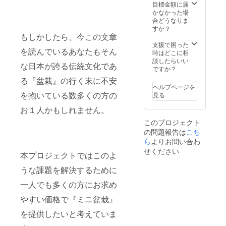
ただき
目標金額に届
ます。
かなかった場
黒松と
合どうなりま
は、剛
すか？
健で暑
もしかしたら、今この文章
さや寒
支援で困った
を読んでいるあなたもそん
さに強
時はどこに相
い黒松
談したらいい
な日本が誇る伝統文化であ
は、初
ですか？
心者で
る『盆栽』の行く末に不安
も育て
ヘルプページを
やす
を抱いている数多くの方の
見る
く、盆
栽の代
お１人かもしれません。
名詞と
このプロジェクト
言える
の問題報告は
こち
樹種の
１つで
ら
よりお問い合わ
す。 そ
せください
本プロジェクトではこのよ
の萌芽
力の強
うな課題を解決するために
さか
ら、芽
一人でも多くの方にお求め
摘みや
芽切
やすい価格で『ミニ盆栽』
り、葉
を提供したいと考えていま
すかし
など