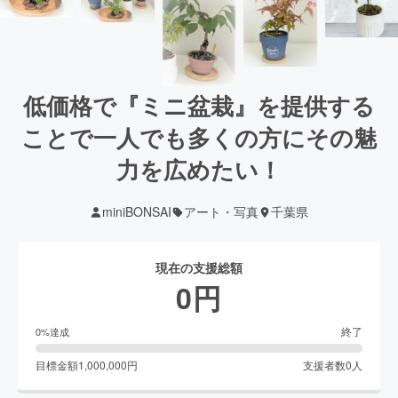
低価格で『ミニ盆栽』を提供する
ことで一人でも多くの方にその魅
力を広めたい！
miniBONSAI
アート・写真
千葉県
現在の支援総額
0
円
終了
0
%達成
目標金額
1,000,000
円
支援者数
0
人