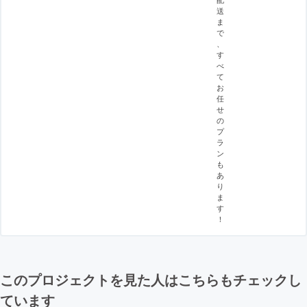
送
ま
で
、
す
べ
て
お
任
せ
の
プ
ラ
ン
も
あ
り
ま
す
！
このプロジェクトを見た人はこちらもチェックし
ています