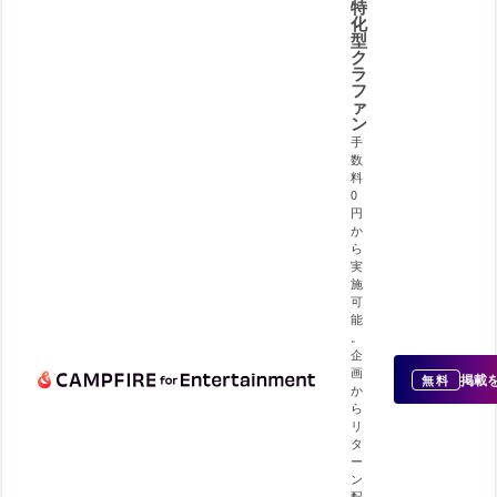
特
化
型
ク
ラ
フ
ァ
ン
手
数
料
0
円
か
ら
実
施
可
能
。
企
画
掲載
無料
か
ら
リ
タ
ー
ン
配