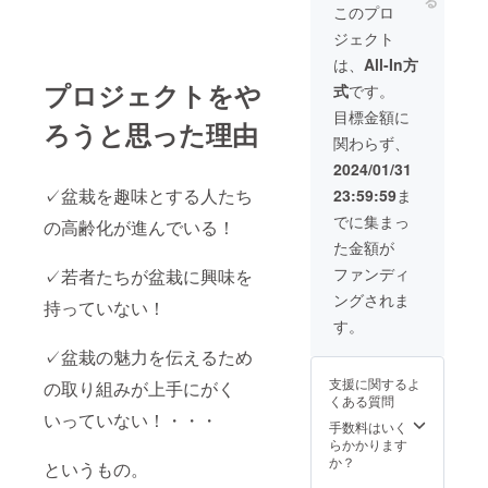
る
このプロ
ジェクト
鉢 、3
号～４
は、
All-In方
号 ※上
プロジェクトをや
式
です。
記の写
真はイ
目標金額に
ろうと思った理由
メージ
関わらず、
です。
返礼品
2024/01/31
とし
✓盆栽を趣味とする人たち
23:59:59
ま
て、時
期・季
でに集まっ
の高齢化が進んでいる！
節に
た金額が
あった
盆栽を
ファンディ
✓若者たちが盆栽に興味を
ご用意
ングされま
させて
持っていない！
いただ
す。
きま
✓盆栽の魅力を伝えるため
す。あ
くまで
支援に関するよ
の取り組みが上手にがく
も参考
くある質問
として
いっていない！・・・
黒松と
手数料はいく
梅をご
らかかります
紹介さ
か？
というもの。
せてい