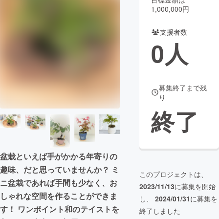
1,000,000円
まちづくり・地域活性化
支援者数
0
人
CAMPFIRE for Social Good
CAMPFIRE Creation
CAMPFIREふるさと納税
machi-ya
コミュニティ
募集終了まで残
り
終了
盆栽といえば手がかかる年寄りの
趣味、だと思っていませんか？ ミ
このプロジェクトは、
ニ盆栽であれば手間も少なく、お
2023/11/13
に募集を開始
しゃれな空間を作ることができま
し、
2024/01/31
に募集を
す！ ワンポイント和のテイストを
終了しました