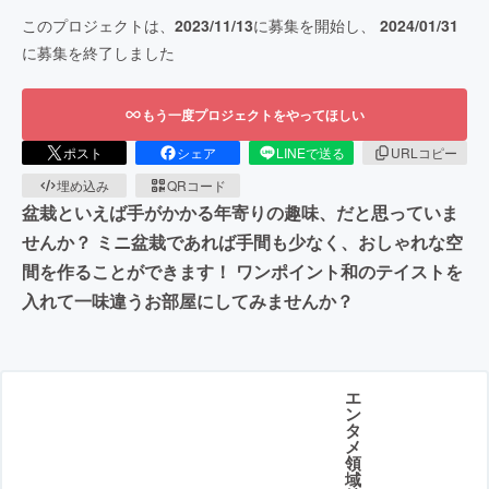
このプロジェクトは、
2023/11/13
に募集を開始し、
2024/01/31
に募集を終了しました
もう一度プロジェクトをやってほしい
ポスト
シェア
LINEで送る
URLコピー
埋め込み
QRコード
盆栽といえば手がかかる年寄りの趣味、だと思っていま
せんか？ ミニ盆栽であれば手間も少なく、おしゃれな空
間を作ることができます！ ワンポイント和のテイストを
入れて一味違うお部屋にしてみませんか？
エ
ン
タ
メ
領
域