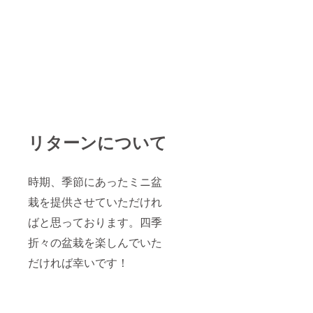
本的な
梅の管
理は同
じにな
りま
す。 松
の手入
れで重
要な短
葉法
は、樹
が充分
リターンについて
に元気
である
ことが
前提で
時期、季節にあったミニ盆
すか
ら、培
栽を提供させていただけれ
養環境
の整備
ばと思っております。四季
や水や
り、肥
折々の盆栽を楽しんでいた
料など
だければ幸いです！
しっか
り管理
し適期
の手入
れに備