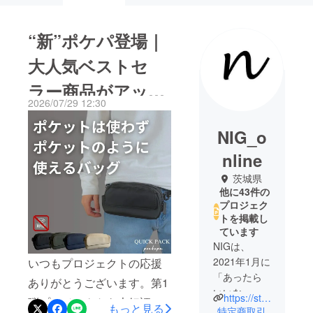
“新”ポケパ登場｜
大人気ベストセ
ラー商品がアップ
2026/07/29 12:30
グレード
NIG_o
nline
茨城県
他に43件の
プロジェク
トを掲載し
ています
NIGは、
2021年1月に
いつもプロジェクトの応援
「あったら
ありがとうございます。第1
いいな」を
https://store.nigonline.com/
弾プロジェクトを大好評で
もっと見る
形にして日
特定商取引