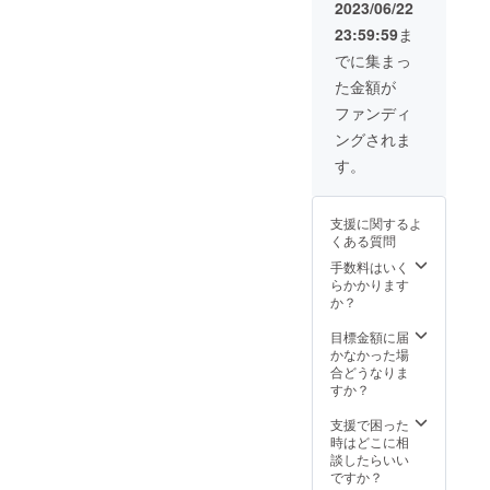
は全国
始めるゲリラ豪雨に突風。
2023/06/22
す。ご
サッと掛けられ、荷物も入
より量
一律無
了承く
産効率
23:59:59
ま
あなたも悩まされていませ
料 ※ 割
れやすい横長の形状。歩き
ださ
が向上
引率は
でに集まっ
い。 ※
した場
んか!?そんな場面も“この1
や自転車での通勤にはもち
販売予
ご注文
合、正
た金額が
定価格
状況、
本”で解決。職場や車に予備
規販売
ろん、車や電車で荷物のつ
に送料
ファンディ
使用部
価格が
を含む
として、バッグに忍ばせて
材の供
け外しが多い方にも便利な
販売予
ングされま
合計金
給状
定価格
いざというときに、メイン
額に対
バッグ。カジュアルすぎな
す。
況、製
より可
するも
造工程
能性も
の傘としてももちろんお使
い、でもライトに使える。
ので
上の都
ござい
す。 ※
合等に
いいただける1本。
ます。
新しいバッグとフレッシュ
支援に関するよ
デザイ
より出
くある質問
ン・仕
NURASANシリーズをご愛
荷時期
な気持ちで新年度を迎えて
様は変
手数料はいく
が遅れ
用している方の声もご紹介
更にな
みませんか!?ぜひチェック
らかかります
る場合
る可能
か？
があり
しますのでぜひチェックし
してみてください！&gt;&gt;
性もご
ます。
ざいま
目標金額に届
※皆様の
てください！4色展開でお待
【タブレット対応】QUICK
す。ご
かなかった場
支援に
了承く
合どうなりま
ちしております。▶【販売
より量
PACK 11s&gt;&gt;【A4/PC
ださ
すか？
産効率
会場はこちら】&gt;&gt;レ
い。 ※
対応】QUICK PACK 15s
が向上
ご注文
支援で困った
した場
ビューコメントはこちら
状況、
時はどこに相
合、正
使用部
談したらいい
規販売
材の供
ですか？
価格が