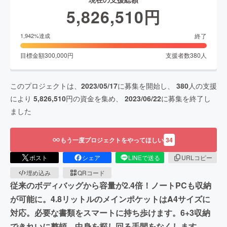
5,826,510
円
終了
1,942
%達成
目標金額
300,000
円
支援者数
380
人
このプロジェクトは、
2023/05/17
に募集を開始し、
380
人の支援
により
5,826,510
円の資金を集め、
2023/06/22
に募集を終了し
ました
もう一度プロジェクトをやってほしい
34
ポスト
シェア
LINEで送る
URLコピー
埋め込み
QRコード
従来のボディバッグから容量が2.4倍！ノートPCも収納
が可能に。4.8リットルのメインポケットはA4サイズに
対応。必要な書類をスマートに持ち歩けます。6+3収納
できれいに整頓。中身を探し回る手間をなくします。