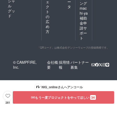
シャ
ェ
ー
ング
ル
ク
タ
mac
グッ
ト
hi-ya
ド
の
補助
広
金申
め
請サ
方
ポー
ト
「QRコード」は株式会社デンソーウェーブの登録商標です。
© CAMPFIRE,
会社概
採用情
パートナー
Inc.
要
報
募集
NIG_online
さんへアンコール
もう一度プロジェクトをやってほしい
34
281