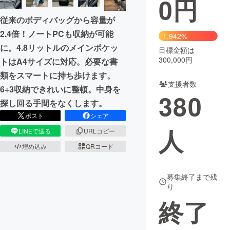
0
円
従来のボディバッグから容量が
まちづくり・地域活性化
2.4倍！ノートPCも収納が可能
1,942%
に。4.8リットルのメインポケッ
目標金額は
CAMPFIRE for Social Good
CAMPFIRE Creation
300,000円
トはA4サイズに対応。必要な書
CAMPFIREふるさと納税
machi-ya
コミュニティ
類をスマートに持ち歩けます。
支援者数
6+3収納できれいに整頓。中身を
380
探し回る手間をなくします。
ポスト
シェア
人
LINEで送る
URLコピー
埋め込み
QRコード
募集終了まで残
り
終了