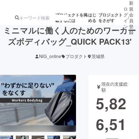
新
ロ
規
グ
会
プロジェクトを掲
はじ
プロジェクト
/
載するには
める
をさがす
イ
員
ン
登
ミニマルに働く人のためのワーカー
録
ズボディバッグ_QUICK PACK13'
人気のプロ
注目のリ
注目の新着プロ
募集終了が近いプ
もうすぐ公開
NIG_online
プロダクト
茨城県
ジェクト
ターン
ジェクト
ロジェクト
されます
アート・写真
音楽
現在の支援総
額
5,82
テクノロジー・ガジェット
ゲーム・サ
6,51
映像・映画
書籍・雑誌
ビジネス・起業
チャレンジ