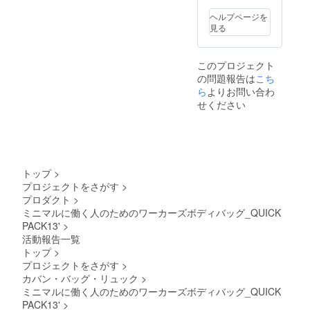
給状
販売予
況、製
定価格
ヘルプページを
造工程
より可
見る
上の都
能性も
合等に
ござい
より出
ます。
このプロジェクト
荷時期
の問題報告は
こち
が遅れ
ら
よりお問い合わ
る場合
があり
せください
ます。
※皆様の
支援に
より量
産効率
が向上
トップ
>
した場
プロジェクトをさがす
>
合、正
プロダクト
>
規販売
ミニマルに働く人のためのワーカーズボディバッグ_QUICK
価格が
販売予
PACK13'
>
定価格
活動報告一覧
より可
トップ
>
能性も
プロジェクトをさがす
>
ござい
カバン・バッグ・リュック
>
ます。
ミニマルに働く人のためのワーカーズボディバッグ_QUICK
PACK13'
>