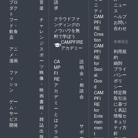
プロ
音
請
ニ
ニュー
ダク
楽
求
ティ
ス
ト
CAM
ヘルプ
クラウドファ
フー
チ
PFI
お問い
ンディングの
ド・
ャ
RE
合わせ
ノウハウを無
飲食
レ
Crea
料で学ぼう
店
ン
tion
各種規定
CAMPFIRE
ジ
CAM
アカデミー
アニ
ス
利用規
PFI
メ・
ポ
約
RE
漫画
ー
CA
説
細則
for
ツ
MP
明
プライ
Soci
ファ
映
FI
会
バシー
al
ッ
像
RE
・
ポリ
Goo
ショ
・
ア
相
シー
d
ン
映
カ
談
特定商
CAM
画
デ
会
取引法
PFI
ゲー
書
ミ
に基づ
RE
ム・
籍
ー
く表記
for
サー
・
と
情報セ
Ente
ビス
雑
は
キュリ
rtain
開発
誌
ク
サ
ティ方
men
出
ラ
ポ
針
t
版
ウ
ー