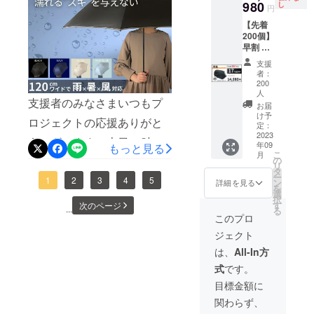
980
割引の
や電子書籍とマイボトル程
し
デザイ
合等に
円
たが、このバッグなら気軽
14,290
ン・仕
より出
【先着
度で通勤される方に最適の
円で購
様は変
荷時期
に出かけられます」と高い
200個】
入可能
更にな
が遅れ
サイズ。男性女性問わず“体
早割 ※
です。
評価をいただいておりま
る可能
る場合
先着200
※ 消費
性もご
があり
支援
にフィット”するサイズ感
名限定※
す。そんな「身軽に働く人
税込み
ざいま
者：
ます。
早割
※ 送料
200
で、1,000名近い方にご愛用
す。ご
※皆様の
のためのワーカーズバッ
14,980
人
は全国
了承く
支援に
支援者のみなさまいつもプ
円 (税
頂いています。一方、
一律無
お届
ださ
より量
グ」は・最大25%OFF
込,送料
け予
料 ※ 割
い。 ※
産効率
ロジェクトの応援ありがと
【A4/PC対応】QUICK
込) 一般
定：
引率は
6,410円割引き・単品プラン
ご注文
が向上
2023
販売予
販売予
うございます。本日12時よ
状況、
した場
PACK 15sはリュックは大き
年09
もっと見る
定価
は先着80名様の数量限定・
定価格
使用部
合、正
こ
月
格：
の
り雨×暑×風対応の120㎝ワ
に送料
い、ショルダーでは小さい...
材の供
規販売
リ
人気の「オプションセッ
18,000
タ
を含む
給状
価格が
ー
イドな傘【NURASAN-
1
2
3
4
5
円が
そんなニーズに応える15イ
ン
詳細を見る
合計金
況、製
販売予
ト」もご用意バッグのサイ
を
【17%
選
額に対
造工程
定価格
択
J27Ws】の第3弾限定販売が
ンチサイズのワーカーズ
OFF】
す
次のページ
するも
ズで悩める方、身軽に気軽
上の都
...
より可
る
3,020円
このプロ
ので
はじまりました！累計1,280
合等に
能性も
バッグ。ノートPCとA4の書
割引の
に通勤をしたい方、お見逃
す。 ※
より出
ござい
ジェクト
14,980
万円、のべ1,300名を超える
デザイ
類、充電器にマウスなど、
荷時期
ます。
しなく！≫プロジェクトは
円で購
は、
All-In方
ン・仕
が遅れ
方々にご支援いただいたシ
入可能
ガジェットをまるっと持ち
様は変
る場合
こちら
式
です。
です。
更にな
があり
リーズ最強の晴雨兼用傘！
歩くことが多い方にピッタ
※ 消費
目標金額に
る可能
ます。
税込み
性もご
年々暑くなる夏、急に降り
※皆様の
リ。どちらも斜め掛けで
関わらず、
※ 送料
ざいま
支援に