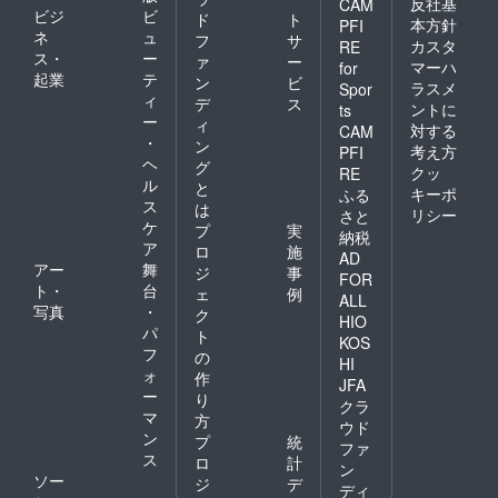
反社基
CAM
ビジ
ビ
ド
ト
本方針
PFI
ネ
ュ
フ
サ
カスタ
RE
ス・
ー
ァ
ー
マーハ
for
起業
テ
ン
ビ
ラスメ
Spor
ィ
デ
ス
ントに
ts
ー
ィ
対する
CAM
・
ン
考え方
PFI
ヘ
グ
クッ
RE
ル
と
キーポ
ふる
ス
は
リシー
さと
ケ
プ
実
納税
ア
ロ
施
AD
アー
舞
ジ
事
FOR
ト・
台
ェ
例
ALL
写真
・
ク
HIO
パ
ト
KOS
フ
の
HI
ォ
作
JFA
ー
り
クラ
マ
方
ウド
ン
プ
統
ファ
ス
ロ
計
ン
ソー
ジ
デ
ディ