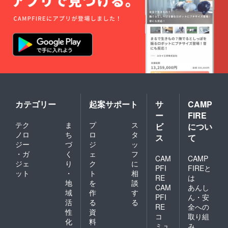
カテゴリー
起案サポート
サ
CAMP
ー
FIRE
テク
ま
プ
ス
ビ
につい
ノロ
ち
ロ
タ
ス
て
ジー
づ
ジ
ッ
・ガ
く
ェ
フ
CAM
CAMP
ジェ
り
ク
に
PFI
FIREと
ット
・
ト
相
RE
は
地
を
談
CAM
あんし
域
作
す
PFI
ん・安
活
る
る
RE
全への
性
資
コ
取り組
化
料
ミュ
み