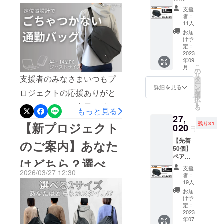
円を突破した人気のバッ
の魅力を
勤バッグ
しさ”がプラスされたアップ
※先着
支援
500名限
知っていた
グ。14インチサイズでPCや
者：
グレードモデル‼【最大
定※ 特
11人
だけるよう
ノート、ファイル、そして
別割
お届
27％OFFで公開】ぜひ
普及活動の
15,310
け予
頻繁に出し入れするスマホ
円 (税
定：
推進中で
チェックしてみてくださ
込,送料
2023
も定位置設計で出し入れし
す！
年09
い。【プロジェクトはこち
込) 一般
こ
月
販売予
やすい構造。さらに今回、
の
リ
ら】↓ ↓ ↓https://camp-
定価
支援者のみなさまいつもプ
タ
ー
テイストのことなる2タイプ
格：
ン
詳細を見る
fire.jp/projects/961141/
を
ロジェクトの応援ありがと
18,000
選
からお選びいただけま
択
円が
す
うございます。本日12時よ
る
【15%
もっと見る
す。・ 高級感と耐久性を兼
27,
OFF】
り35,000人のユーザーを抱
【新プロジェクト
残り31
2,690円
020
ね備えた「タフタイプ」・
円
割引の
える人気のQUICK PACK シ
【先着
軽量で、ラフすぎずカジュ
15,310
のご案内】あなた
リーズから、【14インチPC
50個】
円で購
アルに使える「カジュアル
ペア割
入可能
はどちら？選べる
＆A4】ジャストサイズの通
※先着50
です。
支援
タイプ」もちろん、どちら
2026/03/27 12:30
名限定※
※ 消費
者：
勤バッグ～QUICK PACK
2サイズ同時公
ペア割
税込み
19人
も収納力と使いやすさは申
27,020
※ 送料
14s～が公開されました！仕
お届
開！
円 (税
し分なし。すでに多くの
は全国
け予
事や何気なく使うことの多
込,送料
一律無
定：
ユーザー様から高評価をい
込) 一般
2023
料 ※ 割
い「14型PC」や「A4書
年07
販売予
引率は