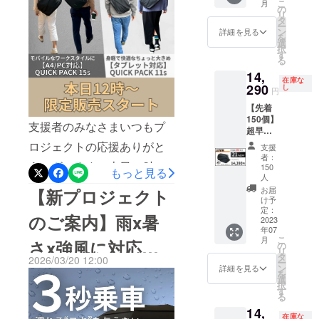
ただいているQUICK PACK
こ
月
定価
販売予
の
類」がピッタリサイズ️。も
リ
格：
定価格
タ
tote。ぜひチェックしてみて
ー
36,000
に送料
ちろん大きいだけのバッグ
ン
詳細を見る
を
円が
ください。≫会場はこちら
を含む
選
択
ではなく、・取り出しやす
【25%
合計金
す
る
OFF】
額に対
く探さない『定位置設
14,
8,980円
するも
在庫な
割引の
290
ので
し
計』・スマホをサッと取り
円
27,020
す。 ※
【先着
円で購
デザイ
出せる『スマポッケ』・拡
150個】
入可能
ン・仕
支援者のみなさまいつもプ
超早割
張できる『ドリンクポッ
です。
様は変
※先着
※ 消費
更にな
ロジェクトの応援ありがと
支援
ケ』など、日々の生活を快
150名限
税込み
る可能
者：
定※ 超
うございます。本日12時よ
※ 送料
性もご
150
適にする機能が満載！すで
もっと見る
早割
は全国
人
ざいま
りあなたのワークライフを
14,290
一律無
す。ご
お届
にお使い頂いているユー
【新プロジェクト
円 (税
料 ※ 割
け予
了承く
快適にするボディバッグ「2
込,送料
定：
ザー様からは「仕事でもパ
引率は
ださ
のご案内】雨x暑
2023
込) 一般
販売予
い。 ※
サイズ同時の限定販売」が
年07
ソコンを持ち歩くので重宝
販売予
定価格
ご注文
こ
月
さx強風に対応し
定価
公開されました。【タブ
の
に送料
状況、
します」「13インチと10イ
リ
格：
タ
を含む
使用部
2026/03/20 12:00
ー
レット対応】QUICK PACK
18,000
ン
たワイド傘で通勤
合計金
詳細を見る
材の供
ンチのPCを2台持ち歩くこ
を
円が
選
額に対
給状
11sは「大容量なコンパクト
択
【21%
とが多く、これまでワン
す
するも
況、製
が快適
る
OFF】
ので
造工程
モデル」。普段タブレット
ショルダーは諦めていまし
14,
3,710円
す。 ※
上の都
在庫な