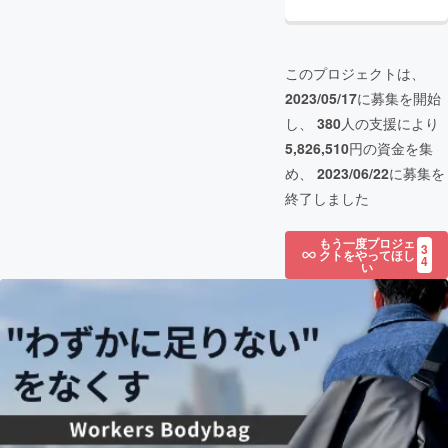
このプロジェクトは、
2023/05/17
に募集を開始
し、
380
人の支援により
5,826,510
円の資金を集
め、
2023/06/22
に募集を
終了しました
もう一度プロジェ
3
クトをやってほし
4
い