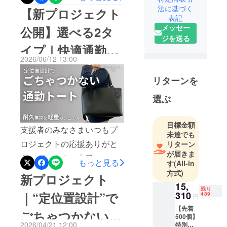
終えた人気のバッグ「まる
本全国の皆
法に基づく
【新プロジェクト
表記
さんに届け
でポケットのようなバッ
メッセー
公開】選べる2タ
るべく発足
グ」が“さらに”進化しました
ジを送る
しました。
イプ｜快適通勤
ユーザー総数35,000人
2026/06/12 13:00
QUICK PACK シリーズの大
まだ発足し
トート
て間もない
人気ベストセラー商品
リターンを
からこそで
【QUICK PACK pockepa】
きるフット
選ぶ
に待望の新作が登場！●
ワークで、
お客様と対
「RFIDスキミング防止機
目標金額
支援者のみなさまいつもプ
話をしなが
能」を追加 キャッシュレ
未達でも
ら商品を開
ロジェクトの応援ありがと
リターン
ス時代の“見えない不安”に、
発すること
が届きま
うございます。本日12:00よ
もっと見る
しっかり備えます● ご要望
す
(All-in
をモットー
り選べる2タイプ【快適通勤
方式)
に活動をし
新プロジェクト
の多かった「カラー展開」
15,
ています。
トート】プロジェクトがス
残り
スタイルに合わせて、あな
310
｜“定位置設計”で
489
円
タートしました。過去のプ
たらしい「ちょうどいい」
より多くの
【先着
ごちゃつかない通
ロジェクトでは累計1,400万
500個】
をご用意”安心”と”選べる楽
方々へ製品
2026/04/21 12:00
特別割