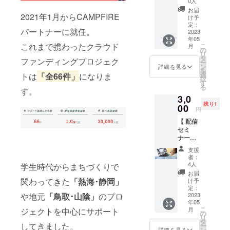
う！ 〈
0人
アーカ
酵エキ
m/
2023年
返しく
ン 〉 住
式会
ンディ
レン
開発し
内容 〉
イブ配
ス【ガ
お届
Instagr
産合組
ださい
所：愛
2021年1月からCAMPFIRE
社」か
ング初
ダーと
た洗え
・のう
け予
信はあ
ラクト
am：
品種：
（目安
知県名
ら配送
心者向
しても
る抗菌
定：
みそん
りませ
ミセス
https://
さえみ
30分程
パートナーに就任。
古屋市
させて
け // こ
2023
活躍。
快眠枕
グッズ
ん ※ 久
培養
www.in
どり・
度） ・
緑区有
年05
いただ
れから
その香
「にわ
4種（ス
保はる
液】を
stagra
これまで携わったクラウド
おおい
こ
本の返
月
松3003-
きます
クラウ
りには
おナイ
の
ター
るさん
「99.8
m.com/
わせ・
リ
却の際
1
※ 本写
ドファ
定評が
トAg」
タ
ター
の挑戦
%」で
ファンディングプロジェク
coccar
やまか
ー
も、カ
Google
真集の
ンディ
ある。
をお届
ン
セッ
詳細を見る
したプ
配合！
acafe/ ※
い・山
を
ギを店
Map：
制作費
ングに
〈
けしま
選
トは
「全66件」
になりま
ト） ・
ロジェ
さら
送料込
の息吹
択
舗で借
https://
を集め
挑戦し
SWITC
す。 こ
す
お礼の
クトは
に、
みの金
※「粋」
る
りてひ
goo.gl/
たプロ
たい人
す。
Hme 〉
の《 に
メッ
こちら
HSP誘
額と
専用に
みつの
maps/E
3,0
ジェク
のため
OnlineS
わおナ
セージ
→
発が期
なって
栽培し
本屋に
nDn8tP
残り1
トはこ
の「配
00
hop：
イトAg
〈 ス
https://
待でき
円
おりま
た早生
入場し
6F3g3R
ちら →
信セミ
https://
》を販
ター
camp-
る乳酸
す ※
品種茶
てくだ
Ps47
【 配信
https://
ナー」
switch-
売プロ
ター
fire.jp/p
菌乳酸
COCCA
をブレ
さい
Twitter
セミ
camp-
に参加
me.net/
モー
セット
rojects/
菌生産
RACAF
ンド ・
（チ
：
ナー参
fire.jp/p
できる
読みも
ション
〉 ・ス
view/55
物質
Eから配
製法：
ケット
https://t
加券 】\\
rojects/
リター
の：
するプ
タン
2205
【KI-
支援
送させ
浅蒸し
の再購
witter.c
店舗開
view/57
ンで
https://
ロジェ
ダードT
者：
01】を
ていた
・茶
入不
om/6ge
業した
5717
す。 少
www.s
クトを
4人
学生時代からまちづくりで
シャツ
プラス
だきま
量：
要） ・
n_cotto
い人向
人数で
witchm
お手伝
（1枚）
お届
してい
す ※ 賞
80g×2
本を持
n
け // こ
の開催
関わってきた
「熱海･静岡」
e.jp/ ※
いさせ
け予
・コッ
ます。
味期
袋 ・産
ち帰り
Instagr
れから
になり
定：
送料込
ていた
トン
この2つ
限：製
地：静
たい場
や地元
「鳥取･山陰」
のプロ
am：
クラウ
2023
ますの
みの金
だきま
トート
の主要
造から1
岡県両
合は購
年05
https://
ドファ
で詳し
額と
した。
バッグ
成分が
年ほど
こ
河内
月
ジェクトを中心にサポート
入可能
www.in
ンディ
く質問
の
なって
詳しく
（1個）
それぞ
（配送
リ
「豊好
です ・
stagra
ングに
をする
タ
おりま
は下記
・サー
れの角
してきました。
商品に
ー
園」 ・
返却ま
m.com/
挑戦し
ことも
ン
す ※
のサイ
詳細を見る