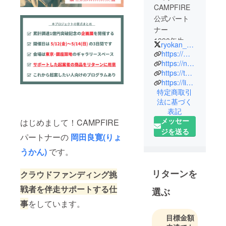
CAMPFIRE
公式パート
ナー
1990年生ま
ryokan_1123
れ / 鳥取市出
https://makikube.com/
身
https://note.com/ryokan1123
https://twitter.com/ryokan_1123
https://lin.ee/nQw9ssj
クラウド
特定商取引
ファンディ
法に基づく
ングを成功
表記
に導く仕事
メッセー
はじめまして！CAMPFIRE
をしていま
ジを送る
パートナーの
岡田良寛(りょ
す。
うかん)
です。
2015年春に
リターンを
鳥取でブッ
クラウドファンディング挑
クカフェ開
戦者を伴走サポートする仕
選ぶ
業する際に
事
をしています。
クラウド
目標金額
ファンディ