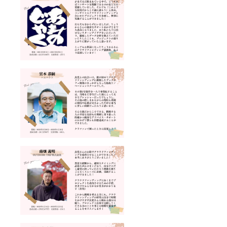
剤5個 ※
goo.gl/
せてい
リー&ス
賞味期
maps/T
ただき
タジオ
限：配
cbukns
ます ※
nolla 銀
送商品
h4TdZt
賞味期
座・築
に記載
8yn9
限：配
地（築
※ 原材
HP：
送商品
地UKビ
料及び
https://
に記載
ル 5F）
添加物
kofune
※ コマ
・住
等の食
ya.com/
ツ製麺
所：東
品表
WorkC
所の挑
京都中
示：配
afeKofu
戦した
央区築
送商品
neya/st
プロ
地2丁目
に記載
ory
ジェク
6-5 ・
※ 生産
Instagr
トはこ
Map：
事情に
am：
ちら →
https://
より内
https://
https://
goo.gl/
容量が
www.in
camp-
maps/k
変更に
stagra
fire.jp/p
5xifbNk
なる場
m.com/
rojects/
Vb3CC
合もご
cafe_k
view/45
hgB9 〈
ざいま
ofuney
9997
SmileS
す 〈 配
a/
pice 〉
送時期
Twitter
HP：
〉 2023
：
https://
年6月中
https://t
smilesp
に送ら
witter.c
ice.stud
せてい
om/caf
io.site/
ただき
e_kofu
Twitter