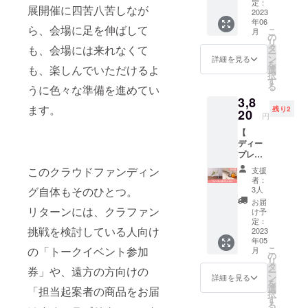
当した
クトの
定：
のリ
展開催に四苦八苦しなが
起案者
2023
広め方
ターン
年06
『未来
とモチ
の支援
ら、会場に足を伸ばして
こ
月
創造
ベー
の
口数が
リ
部』と
ション
タ
も、会場には来れなくて
増える
ー
のコラ
管理」
ン
とたく
詳細を見る
を
ボリ
も、楽しんでいただけるよ
を予定
選
さんの
択
ターン
してい
す
言葉で
る
うに色々な準備を進めてい
です。
ます。
お礼を
3,8
熱海で
2022年
伝える
ます。
残り2
温暖化
20
2月から
ことが
円
を止め
4月にか
できる
【
るブ
けてク
ので、
ディー
ルー
ラウド
ぜひ複
プレス
カーボ
ファン
数口の
トミス
ンの取
ディン
支援を
このクラウドファンディン
支援
ト お試
り組み
グを実
お待ち
者：
し1本
をして
グ自体もそのひとつ。
施した
3人
してま
】\\ コラ
いる未
「Pacifi
す！ 〈
お届
ボリ
リターンには、クラファン
来創造
c
け予
内容 〉
ターン //
部。 そ
定：
Coffee
・お礼
挑戦を検討している人向け
過去に
2023
の代表
」の久
のメッ
年05
担当し
取締役
保はる
セージ
の「トークイベント参加
こ
月
た起案
社長と
の
るさん
・会場
リ
者
して活
タ
をゲス
からの
券」や、遠方の方向けの
ー
『SWIT
動する
ン
トにお
詳細を見る
配信イ
を
CHme
枝廣淳
選
招きし
「担当起案者の商品をお届
ベント
択
』との
子さん
す
ます。
参加券
る
コラボ