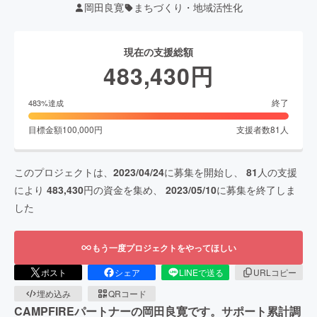
岡田良寛
まちづくり・地域活性化
現在の支援総額
483,430
円
終了
483
%達成
目標金額
100,000
円
支援者数
81
人
このプロジェクトは、
2023/04/24
に募集を開始し、
81
人の支援
により
483,430
円の資金を集め、
2023/05/10
に募集を終了しま
した
もう一度プロジェクトをやってほしい
ポスト
シェア
LINEで送る
URLコピー
埋め込み
QRコード
CAMPFIREパートナーの岡田良寛です。サポート累計調