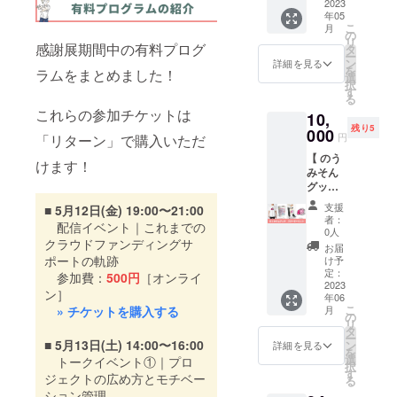
nolla 銀
去に担
2023
ぷり
せ茶
限：
ヒー豆
できな
橋本由
年05
座・築
当した
使った
翠」と
2023年
（生豆
かった
こ
佳 1998
月
地（築
起案
新感覚
の
「上級
6月1日
生産国
方はこ
リ
年より
地UKビ
者・サ
感謝展期間中の有料プログ
のクラ
タ
煎茶
から
名：東
の機会
ー
gattoア
ル 5F）
スティ
フトジ
ン
粋」が
詳細を見る
2023年
ティ
に手に
を
ロマテ
ラムをまとめました！
・住
ナブル
ン
選
セット
12月31
モー
取って
択
ラピー
所：東
化粧品
ジャー
す
になっ
日まで
ル） 内
もらえ
る
スクー
京都中
ブラン
シロッ
た贈答
※ 通常
容量：
ると嬉
これらの参加チケットは
ルを主
10,
央区築
ド
プ《 み
ギフト
価格：
11g 保
しいで
宰。初
残り5
地2丁目
『tamot
000
んな
セット
入場券1
円
「リターン」で購入いただ
存方
す。 〈
心者の
6-5 ・
su -
エール
をお届
枚500円
法：高
内容 〉
方から
【 のう
Map：
SKIN
》を3本
けしま
けます！
〈 入場
温、多
・アー
プロの
みそん
https://
CARE
お届け
す。 〈
券の使
湿を避
ト写真
方まで
グッズ
goo.gl/
』との
しま
内容 〉
い方 〉
け、開
集『志
満足で
セット
maps/k
コラボ
す。 こ
・豊好
・入場
支援
■ 5月12日(金) 19:00〜21:00
封後は
原海
きる講
】\\ コラ
5xifbNk
リター
の《 み
園ブレ
者：
券をカ
お早め
岸』1冊
配信イベント｜これまでの
座を企
ボリ
Vb3CC
ンで
んな
0人
ンド茶
ギ貸出
にご賞
・お礼
画、運
クラウドファンディングサ
ターン //
hgB9 〈
す。 ク
エール
2種「翠
お届
店舗で
味くだ
のメッ
営。内
過去に
Pacific
ラウド
ポートの軌跡
》を全
け予
と粋」
ご提示
さい 販
セージ
容は植
担当し
Coffee
ファン
定：
国に届
参加費：
500円
［オンライ
贈答ギ
いただ
売者：
〈
物の優
た起案
2023
〉 HP：
ディン
けると
フト
くとカ
ン］
株式会
OUTDO
しさ、
年06
者・ゴ
https://
グで先
いうプ
セット
ギを借
社
こ
» チケットを購入する
OR
月
楽し
ルシさ
pacific-
行販売
の
ロジェ
・お礼
りるこ
BEANS
リ
TRIP株
さ、す
おりさ
coffee.
した第
タ
クトを
のメッ
とがで
BITOU
ー
式会社
ばらし
んの
■ 5月13日(土) 14:00〜16:00
com/
一弾の
ン
お手伝
詳細を見る
セージ
きます
451-
を
〉 HP：
さを、
キャラ
Twitter
美容液
選
いさせ
トークイベント①｜プロ
〈 商品
・1チ
0042 名
択
OUTDO
アロマ
「のう
：
「クリ
す
ていた
詳細 〉
ジェクトの広め方とモチベー
ケット
古屋市
る
OR
テラ
みそ
https://t
アスキ
だきま
・かぶ
あたり3
西区那
ション管理
TRIP株
ピーを