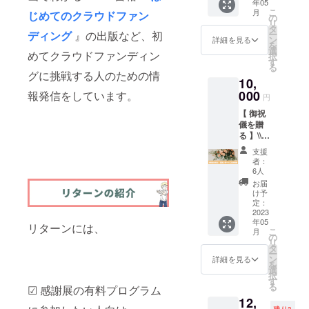
ナチュ
したプ
年05
ウド
面で下
師とし
※ ひみ
分でク
セミ
(土)
枚）
こ
ラル / ホ
月
ロジェ
じめてのクラウドファン
ファン
記のよ
て全力
の
つの本
ラウド
ナーに
11:00〜
素材：
リ
ワイト /
クトは
ディン
うにご
でセミ
タ
屋の挑
ファン
ついて
12:00（
抗菌ポ
ー
ディング
』の出版など、初
ブラッ
こちら
グに挑
入力く
ナーを
ン
戦した
ディン
詳細を見る
〉 ・
約60
リエチ
を
ク サイ
→
戦しよ
ださ
させて
選
プロ
グの募
テー
分）
めてクラウドファンディン
レン
択
ズ：添
https://
うと検
い。 ・
いただ
す
ジェク
集ペー
マ：店
第一部
厚さ：
る
付画像
camp-
討して
送付先
きま
トはこ
ジを作
グに挑戦する人のための情
舗開業
｜セミ
25mm
参照 素
fire.jp/p
10,
いる方
(贈答相
す！ ※
ちら →
成する
でのク
ナー講
・NEO
材：
rojects/
向けの
000
手) ：
会場の
報発信をしています。
https://
ときの
ラウド
円
座（約
3D（1
12oz
view/50
リター
［お届
準備は
camp-
ポイン
ファン
40分）
枚）
キャン
5450
【 御祝
ンで
け先情
支援者
fire.jp/p
トをお
ディン
第二
素材：
バス 綿
儀を贈
す。 20
報］に
様の責
rojects/
伝えす
グ活用
部｜質
ポリエ
100％
る 】\\
件以上
入力 ・
任でご
view/37
る予定
・開催
疑応答
ステル
〈 ス
実施報
のプロ
送り主
用意く
0846
です。
日時：
支援
（約20
エラス
テッ
告レ
ジェク
(支援者
ださい
〈 内容
者：
2023年
分） ・
トマー
カー 〉
ポート
トペー
様) ：
※ セミ
6人
〉 ・配
5月23日
実施方
厚
サイ
に名前
ジを
［備考
ナー参
信セミ
お届
(火)
法：
さ：
ズ：最
掲載 //
作って
欄］に
加者へ
け予
ナー参
20:00〜
ZOOM
20mm
大
シンプ
きた
定：
氏名･住
の無料
加券（1
21:00（
・アー
■ アウ
80x80
ルにお
2023
りょう
所･電話
有料の
回分）
約60
カイ
ター枕
mm 素
年05
祝いし
かんに
リターンには、
番号を
形式は
・お礼
分）
ブ：参
こ
カバー
月
材材
たい人
「プロ
の
入力
問いま
のメッ
第一部
加者に
リ
詳細 特
質：塩
向けの
ジェク
タ
せん 〈
セージ
｜セミ
動画
ー
徴：可
ビ（白
リター
トペー
ン
内容 〉
詳細を見る
〈 配信
ナー講
データ
を
視光応
色/グロ
ンで
ジ作成
選
・セミ
セミ
座（約
をお渡
択
答型光
ス）＋
す。 累
代行」
す
ナー開
ナーに
40分）
ししま
る
触媒
☑︎ 感謝展の有料プログラム
PET 〈
計1億円
を依頼
催権（1
ついて
第二
す ※ 購
「V-
のうみ
12,
突破や
するこ
回分）
〉 ・
部｜質
入者に
CAT︎」
残り3