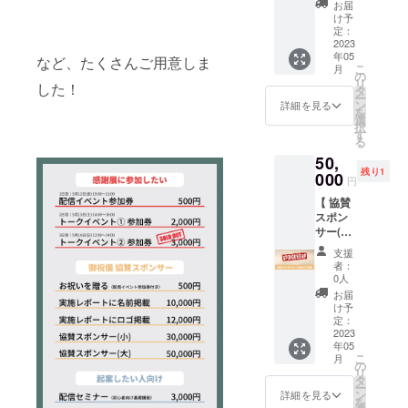
送料込
用意し
ポート
シック
お届
セミ
カイ
当日は
ます
※ 使用
ドファ
みの金
まし
に名前
け予
プラン1
ナー時
ブ：参
質疑応
感など
ンディ
額と
た！ 企
定：
掲載 ・
回分）
間：約1
加者に
答の時
に関し
ング感
2023
なって
画展の
お礼の
・お礼
時間〜
動画
間も
年05
ては、
謝展に
など、たくさんご用意しま
おりま
開催終
メッ
のメッ
最大1.5
データ
こ
たっぷ
月
感じ方
協賛し
す ※ サ
了後に
の
セージ
セージ
時間程
をお渡
リ
り用意
した！
に個人
たい方
イズや
作成す
タ
※ 実施
※ 有効
度（目
ししま
ー
する予
差が予
向けの
カラー
る「実
ン
報告レ
詳細を見る
期限：
安） ※
す ※ 購
を
定です
想され
リター
はオプ
施報告
選
ポート
2024年
有効期
入者に
択
※ 少人
る製品
ンで
ション
レポー
す
記事は
3月31日
限：
はメッ
る
数での
になり
す。 企
より選
ト記
WEBサ
まで ※
2024年
セージ
開催な
50,
ます ※
画展の
択くだ
事」に
イトに
友人知
3月31日
および
どで個
残り1
洗える
会場内
000
さい ※
ロゴと
投稿す
人への
円
まで ※
メール
別具体
抗菌快
に「協
のうみ
URLを
る予定
譲渡も
備考欄
で参加
的な質
【 協賛
眠枕
賛スポ
そん展
掲載さ
です ※
可能で
に「開
用
問にも
スポン
「にわ
ン
開催の
せてい
掲載予
す ※
催時期
ZOOM
回答し
サー(大)
おナイ
サー」
プロ
ただき
定サイ
CAMPF
の目
リンク
ます
】\\ 会場
トAg」
として
ジェク
ます。
ト：
IREでの
支援
安」
を送ら
にロゴ
のプロ
ロゴを
トはこ
〈 内容
https://
者：
起案者
「会場
せてい
掲載 //
ジェク
掲示さ
ちら →
〉 ・実
0人
makiku
限定に
の想
ただき
クラウ
トはこ
せてい
https://
施報告
be.com/
お届
なりま
定」を
ます ※
ドファ
ちら →
ただき
camp-
レポー
け予
※ 投稿
す
ご記入
当日は
ンディ
https://
ます。
定：
fire.jp/p
トにロ
予定
くださ
質疑応
ング感
2023
camp-
加え
rojects/
ゴ掲載
日：
い ※ 決
答の時
年05
謝展に
fire.jp/p
て、企
view/58
・実施
2023年
まって
こ
間も
月
協賛し
rojects/
画展の
の
7474
報告レ
5月20日
いない
リ
たっぷ
たい方
view/52
開催終
タ
ポート
(土) ※ 掲
場合は
ー
り用意
向けの
4463
了後に
ン
にリン
詳細を見る
載期
「未確
を
する予
リター
作成す