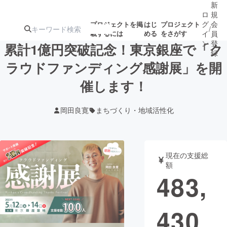
新
ロ
規
グ
会
プロジェクトを掲
はじ
プロジェクト
/
載するには
める
をさがす
イ
員
ン
登
累計1億円突破記念！東京銀座で「ク
録
ラウドファンディング感謝展」を開
催します！
人気のプロ
注目のリ
注目の新着プロ
募集終了が近いプ
もうすぐ公開
ジェクト
ターン
ジェクト
ロジェクト
されます
岡田良寛
まちづくり・地域活性化
アート・写真
音楽
現在の支援総
テクノロジー・ガジェット
ゲーム・サ
額
483,
映像・映画
書籍・雑誌
430
ビジネス・起業
チャレンジ