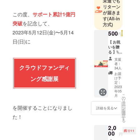
未達でも
ングを実
リターン
施。
が届きま
この度、
サポート累計1億円
その経験を
す
(All-in
活かして知
突破
を記念して、
方式)
人のクラウ
2023年5月12日(金)〜5月14
500
円
ドファン
日(日)に
【 お祝
ディング挑
いを贈
戦にアドバ
る 】\\
イスをする
配信イ
支援
ベント
ようにな
者：
クラウドファンディ
参加券 //
34人
り、2021年
シンプ
お届
ルな応
から 株式会
ング感謝展
け予
援をし
定：
社
たい人
2023
CAMPFIRE
年05
向けの
こ
月
リター
のパート
の
リ
ンで
タ
ナープログ
ー
を開催することになりまし
す。 イ
ン
詳細を見る
を
ラムに参
ベント
選
択
た！
初日の
す
加。
る
夜に会
調達貢献額
2,0
場から
残り11
実施す
は累計1億円
00
円
る「配
を突破しま