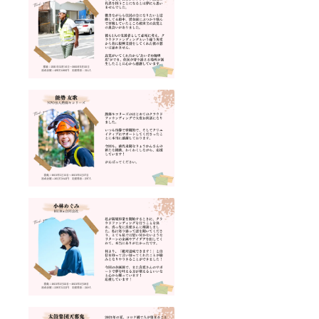
中トロ2
券：1週
はお好
ミナー
人前
間前ま
みで合
講座
（宇田
で ※ コ
わせて
（商品
水産）
ワーキ
くださ
開発プ
■ バチ
ング：3
い 〈 コ
ロジェ
マグロ2
日前ま
マツ製
クトの
人前
で ※ 有
麺所 〉
やり方
（宇田
効期
Instagr
と落と
水産）
限：
am：
し穴）
■ 骨な
2023年
https://
第二
しあ
5月22日
www.in
部｜起
じ・あ
から
stagra
案経験
じみり
2024年
m.com/
者とク
ん・め
3月31日
komatu
ロス
ざし
まで 〈
ya_sei
トーク
（熱海
Work
men/ ※
・ゲス
釜鶴ひ
Cafe
送料込
ト：新
もの
Kofune
みの金
谷紘平
店） ■
ya 〉 住
額と
（Smile
いかLサ
所：兵
なって
Spice）
イズ
庫県美
おりま
・特
（熱海
方郡新
す
典：発
あをき
温泉町
（クー
酵スパ
のひも
居組字
ル便）
イスカ
の本
川町293
※ コマ
レー付
店） ■
Google
ツ製麺
き ・会
熱海温
MAP：
所から
場：
泉入浴
https://
配送さ
ギャラ