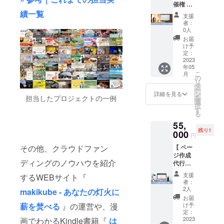
綿98%,
motsus
ており
催権 】\\
witter.c
リター
https://
業」を
えする
350mm
ポリエ
kin.com
ます
りょう
績一覧
om/boo
ンで
camp-
テーマ
予定で
× 高さ
支援
ステル
/
（全国
かんを
ks_himi
す。 少
fire.jp/p
に実施
す。 〈
者：
約
2%） 〈
Instagr
一律370
呼べる //
tsuno
人数で
rojects/
しま
0人
内容 〉
110mm
サーモ
am：
円） ※
りょう
Instagr
の開催
view/62
す。 過
・配信
お届
・重
タンブ
https://
豊好園
かんに
am：
になり
2955
去に担
け予
セミ
量：約
ラー〉
www.in
から配
よる
https://
ますの
定：
当した
ナー参
0.9kg
・カ
stagra
送させ
「クラ
2023
www.in
で詳し
店舗開
加券（1
・生
ラー：
m.com/
年05
ていた
ウド
stagra
く質問
業系の
回分）
産：日
ホワイ
こ
tamots
月
だきま
ファン
m.com/
をする
の
プロ
・お礼
本国 〈
ト ・素
リ
uskin/ ※
す ※ 豊
ディン
books_
ことも
タ
ジェク
のメッ
製品詳
材：ス
ー
送料込
好園の
グ活用
himitsu
可能な
ン
トの実
詳細を見る
セージ
細 〉 ・
テンレ
を
担当したプロジェクトの一例
みの金
挑戦し
セミ
no/ 住
セミ
選
例も合
〈 配信
抗菌ポ
ス鋼 ・
択
額と
たプロ
ナー」
所：静
ナーに
す
わせて
セミ
リエチ
容量
る
なって
ジェク
を開催
岡県熱
なりま
詳しく
ナーに
レン中
360ml /
おりま
55,
トはこ
できる
海市銀
す！ こ
紹介す
ついて
材（計4
口部直
す ※ 起
残り1
ちら →
権利リ
000
座町8-
の配信
る予定
〉 ・
円
枚） ・
径
案者の
https://
ターン
13 ロマ
セミ
です。
テー
アウ
85mm /
「Cres
【 ペー
その他、クラウドファン
camp-
です。
ンス座
ナーで
〈 内容
マ：ク
ター枕
高さ
chambl
ジ作成
fire.jp/p
あなた
1F
は「募
〉 ・配
ラウド
カバー
105mm
ディングのノウハウを紹介
eur」か
代行を
rojects/
の店舗
Googe
集ペー
信セミ
ファン
（1枚）
〈 コッ
ら配送
依頼で
view/63
でのイ
Map：
ジ作成
ナー参
ディン
支援
■ 抗菌
するWEBサイト『
トン
させて
きる券
0264
ベント
https://
のコ
加券（1
者：
グ基礎
ポリエ
トート
いただ
】\\ 起案
［ギフ
や団体
goo.gl/
ツ」を
2人
回分）
makikube - あなたの灯火に
講座 ・
チレン
バッグ
きます
検討者
ト購入
職員向
maps/2
テーマ
・お礼
お届
開催日
中材 詳
(M) 〉
※ 本商
向け //
したい
けの勉
mfTRfD
に実施
け予
薪を焚べる
』の運営や、漫
のメッ
時：
細 ・C-
カ
品を先
これか
場合］
強会な
定：
HH1Qe
しま
セージ
2023年
CORE
ラー：
行販売
らクラ
2023
画でわかるKindle書籍『
は
支援画
どの講
D6cu7
す。 自
〈 配信
5月27日
3D（3