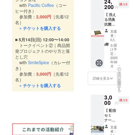
24,
ん」と
witter.c
ンエッ
した。
せ茶 翠
冊の本
古野
式会社
with
Pacific Coffee
（コー
通じて
残り5
のコラ
200
om/paci
セン
〈 内容
(みどり)
円
の持ち
1−36−5
南紀串
伝え
ボリ
ヒー付き）
fic__co
ス」を
〉 ・み
2023年
出しが
2 〈 手
本リ
る。生
【 洗え
ターン
ffee
ボトル
参加費：
2,000円
［先着12
んな
産合組
可能で
ぬぐい
ゾート
活の知
る消臭
です。
Instagr
とパウ
エール
品種：
名］
す ・本
詳細 〉
大島：
恵とし
抗菌ま
可愛い
am：
チのお
3本（容
やぶき
の返却
» チケットを購入する
生地：
https://r
て取り
くら 】\\
人工生
https://
得な2本
量:315
た・お
支援
は利用
知多木
esortoh
入れや
コラボ
命体
www.in
セット
ml/7倍
者：
くゆた
開始日
綿 サイ
shima.c
すく、
リター
■ 5月14日(日) 12:00〜14:00
「のう
stagra
でお届
0人
稀釈）
か・お
の翌日
ズ：W
om/ In
楽しめ
ン // 過
みそ
m.com/
けしま
トークイベント②｜商品開
・お礼
お届
くみど
24時ま
330mm
the
ると定
去に担
ん」の
pacific_
す！ ※
け予
のメッ
発プロジェクトのやり方と落
り・つ
でにお
×H900
Outdoo
評。エ
当した
グッズ4
定：
_coffee
本リ
セージ
ゆひか
願いし
とし穴
mm デ
r白浜志
ステサ
起案
2023
種をス
/ ※ リ
ターン
〈 みん
り・や
ます ・
ザイ
with
SmileSpice
（カレー付
原海
年06
ロン、
者・静
ター
ターン
は感謝
なエー
まか
お連れ
こ
ン：ロ
月
岸：
治療院
岡市葵
き）
ター
の
支援者
展会場
ル 成分
い・さ
様はお
リ
ゴデザ
https://i
などの
区の
セット
タ
参加費：
3,000円
［先着12
のみご
での現
〉 生姜,
えみど
ひとり
ー
イン担
ntheout
アロマ
『合同
として
ン
参加い
地受取
詳細を見る
キビ砂
名］
り
までご
を
当のデ
door.co.
テラ
会社
お届け
選
ただけ
も可能
糖, スパ
※「翠」
» チケットを購入する
一緒に
択
ザイ
jp/ ※ 送
ピー導
CAL』
しま
す
ます ※
です こ
イス6種
専用に
お入り
る
ナー・
料込み
入アド
とのコ
す。 こ
同行者
の美容
〈
棚栽培
いただ
武村彩
の金額
3,0
バイス
ラボリ
の機会
がいる
液は、
COCCA
した品
けます
加さん
となっ
残り5
など担
ターン
00
にのう
場合は
一般的
RACAF
円
種かぶ
・ひみ
〈
ており
当。各
です。
みそん
別途ご
に配合
E 〉
せ茶を
つの本
ARIMA
ます ※
【 配信
種化粧
柔道整
のある
相談く
率90%
HP：
ブレン
屋を出
TSU
起案者
セミ
品、香
復師と
生活を
ださい
ほどと
https://
ド ・上
たらカ
cafe|sp
の
ナー参
水、お
快眠プ
始めて
※ オン
言われ
www.co
級煎茶
ギは借
ace 六
「OUT
加券 】\\
香と幅
ロ
みま
ライン
ている
ccarac
支援
粋(ピュ
りた店
弦と
DOOR
クラウ
広い香
デュー
しょ
配信や
酵母発
者：
afe.co
ア)
舗にお
コット
TRIP株
ドファ
りのブ
サーが