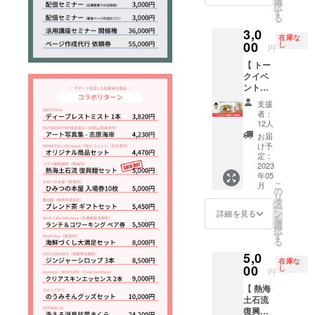
選
ク掲載
限：公
定」で
択
定です
ンで
る「実
す
・お礼
開から1
OKです
る
※ 少人
す。 企
施報告
のメッ
年間 ※
数での
3,0
画展の
レポー
セージ
掲載を
在庫な
開催な
会場内
00
ト記
し
※ 実施
希望す
円
どで個
に「協
事」に
報告レ
る名前
別具体
【 トー
賛スポ
もロゴ
ポート
や会社
的な質
クイベ
ン
とURL
記事は
名を
問にも
ント②
サー」
を掲載
WEBサ
「備考
回答し
参加券
として
させて
イトに
欄」に
支援
ます
】\\ 発酵
ロゴを
いただ
投稿す
者：
ご記入
スパイ
掲示さ
きま
12人
る予定
くださ
スカ
せてい
す。 〈
です ※
お届
い（15
レー付
ただき
内容 〉
け予
掲載予
文字以
き // 感
ます。
定：
・感謝
定サイ
内） ※
謝展の
2023
加え
展会場
ト：
複数購
年05
最終日
て、企
にスポ
https://
入いた
こ
月
の昼に
画展の
の
ンサー
makiku
だいた
リ
実施す
開催終
タ
ロゴ(小)
be.com/
場合も
ー
る有料
了後に
ン
掲示 ・
詳細を見る
※ 投稿
掲載す
を
プログ
作成す
選
実施報
予定
る名前
択
ラム
る「実
す
告レ
日：
は「1
る
「トー
施報告
ポート
2023年
つ」と
5,0
クイベ
レポー
にロゴ
5月20日
させて
在庫な
ント
00
ト記
し
掲載 ・
(土) ※ 掲
円
いただ
②」に
事」に
実施報
載期
きます
【 熱海
現地参
もロゴ
告レ
限：公
（最大
土石流
加でき
とURL
ポート
開から1
20口ま
復興麺4
るリ
を掲載
にリン