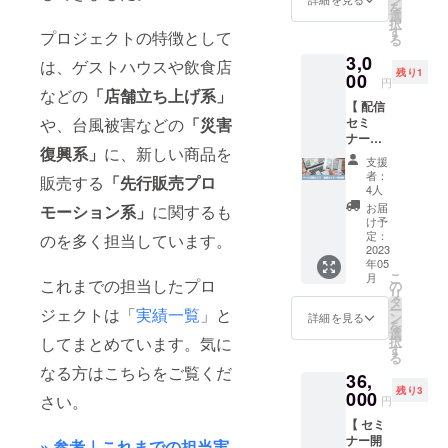
モタン
度から
記載）
を
箱サイ
たは購
rokuge
たい人
可能な
選
SWITC
トをご
ブラー
肌にア
※
択
ズ：
入が済
n_to_c
のため
セミ
す
Hmeか
覧くだ
（1個）
プロジェクトの特徴として
プロー
COCCA
る
W250×
んだら
otton/ ※
の「配
ナーに
ら配送
さい！
・ス
チする
RACAF
H255×T
カギは
3,0
送料込
信セミ
なりま
は、ゲストハウスや飲食店
させて
https://
テッ
美容液
Eの挑戦
30mm
借りた
残り1
みの金
ナー」
00
す！ こ
いただ
camp-
カー（1
円
です。
したプ
・賞味
店舗に
額と
に参加
などの
「店舗立ち上げ系」
の配信
きます
fire.jp/p
枚） 〈
〈 内容
ロジェ
期限：
お返し
【 配信
なって
できる
セミ
※
rojects/
スタン
〉 ・ク
クトは
12ヶ月
や、台風被害などの
「災害
くださ
セミ
おりま
リター
ナーで
SWITC
view/63
ダードT
リアス
こちら
（未開
い ※ カ
ナー参
す ※ 六
ンで
は「ク
Hmeの
8703 〈
シャツ
キン
→
復興系」
に、新しい商品を
封） 〈
ギ貸出
加券 】\\
弦と
す。 少
ラウド
挑戦し
内容 〉
〉 ・カ
支援
エッセ
https://
豊好園
店舗は
募集
コット
人数で
ファン
たプロ
・洗え
者：
ラー：
販売する
「先行販売プロ
ンス
camp-
〉 HP：
公式
ページ
ンから
の開催
ディン
4人
ジェク
る抗菌
ホワイ
50ml 2
fire.jp/p
https://
Instagr
作成の
配送さ
になり
グ基礎
トはこ
快眠枕
お届
モーション系」
に関するも
ト / アッ
本セッ
rojects/
houkou
amを参
コツ //
せてい
ますの
講座」
け予
ちら →
「にわ
シュ / ベ
ト（ボ
view/52
en.org/
照くだ
これか
ただき
で詳し
定：
のを多く担当しています。
をテー
https://
おナイ
ビーピ
トル&パ
4463
Instagr
さい →
らクラ
2023
ます ※
く質問
マに実
camp-
トAg」
ンク ・
ウチ）
am：
年05
https://
ウド
賞味期
をする
施しま
fire.jp/p
（1個）
サイ
・お礼
こ
月
https://
www.in
ファン
これまでの担当したプロ
限：配
ことも
の
す。 超
rojects/
・お礼
ズ：S /
のメッ
リ
www.in
stagra
ディン
送商品
可能な
タ
基本的
view/54
のメッ
M / L /
セージ
ー
ジェクトは「
実績一覧
」と
stagra
m.com/
グに挑
に記載
セミ
ン
な説明
詳細を見る
4472
セージ
XL（詳
〈
を
m.com/j
p/CrX0
戦した
※ 六弦
ナーに
選
を中心
〈 製品
細: 添付
tamots
してまとめています。気に
択
apanes
0iSyeo
い人の
とコッ
なりま
す
に起案
仕様 〉
画像参
u -
る
etea_h
a/ 〈 ひ
ための
トンの
す！ こ
するた
・サイ
なる方はこちらをご覧くだ
照） ・
SKIN
oukoue
36,
みつの
「配信
挑戦し
の配信
めに
ズ：幅
素材：
CARE
n/ ※ 送
残り3
本屋 〉
セミ
000
たプロ
セミ
知って
さい。
約
円
綿100％
〉 EC：
料込み
Twitter
ナー」
ジェク
ナーで
おくべ
550mm
（アッ
https://
の金額
【 セミ
：
に参加
トはこ
は「店
き内容
× 奥行
シュ：
shop.ta
となっ
ナー開
https://t
できる
» 参考｜これまでの担当実
ちら →
舗開
をお伝
約