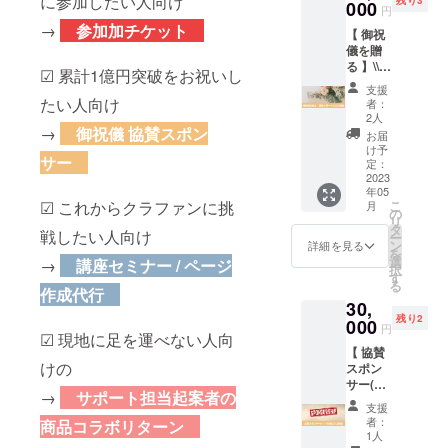
に参加したい人向け
そん 〉
感謝展
000
とがで
・お礼
テー
円
疑応答
はメッ
使用 素
ジャン
の開催
きま
のメッ
マ：募
→
参加加チケット
（約20
セージ
材：綿
プルー
【 御祝
をお祝
す。 普
セージ
集ペー
分） ・
および
100%
キー連
儀を贈
い支援
段は
※ 交通
ジ作成
実施方
メール
色：
載中：
る 】\\
できる
78,000
費と宿
☑︎ 累計1億円突破をお祝いし
のコツ
法：
で参加
カーキ
https://r
実施報
リター
円(税別)
泊費は
・開催
支援
ZOOM
用
※ 送料
ookie.s
告レ
ンをご
たい人向け
で提供
リター
者：
日時：
・アー
ZOOM
込みの
honenju
ポート
用意し
してい
2人
ン金額
2023年
カイ
リンク
金額と
mp.co
にロゴ
→
御祝儀 協賛スポン
まし
る
に含ま
お届
5月30日
ブ：参
を送ら
なって
m/serie
＆URL
た！ 企
『ベー
け予
れます
(火)
加者に
せてい
サー
おりま
s/pGBIk
掲載 //
画展の
定：
シック
（負担
19:00〜
動画
ただき
す（国
ZlnW3k
シンプ
2023
開催終
プラ
が大き
20:00（
データ
ます ※
内配送
年05
Twitter
ルにお
了後に
ン』を
くなる
約60
をお渡
☑︎ これからクラファンに挑
こ
当日は
月
のみ）
：
祝いし
作成す
の
お得な
場合の
分）
ししま
リ
質疑応
※ 合同
https://t
たい人
る「実
タ
金額で
みご相
戦したい人向け
第一部
す ※ 購
ー
答の時
会社
witter.c
向けの
施報告
ン
依頼す
詳細を見る
談させ
｜セミ
入者に
を
間も
CALか
om/brai
リター
レポー
選
ること
→
講座セミナー / ページ
てくだ
ナー講
はメッ
択
たっぷ
ら配送
nmanN
ンで
ト記
す
ができ
さい）
座（約
セージ
る
り用意
させて
OMISO
す。 累
作成代行
事」に
ます！
※ セミ
40分）
および
する予
いただ
30,
N
計1億円
お名前
〈 内容
ナーの
第二
メール
定です
きます
残り2
Instagr
突破や
000
を掲載
〉 ・プ
開催日
円
部｜質
で参加
※ 少人
※ デザ
☑︎ 現地に足を運べない人向
am：
感謝展
させて
ロジェ
程およ
疑応答
用
数での
インや
【 協賛
https://
の開催
いただ
クト
び内容
（約20
ZOOM
けの
開催な
仕様は
スポン
www.in
をお祝
きま
ページ
は別途
分） ・
リンク
どで個
一部変
サー(小)
stagra
い支援
す。 〈
作成代
調整さ
実施方
→
サポート担当起案者の
を送ら
別具体
更にな
】\\ 会場
m.com/
できる
内容 〉
行 依頼
せてい
支援
法：
せてい
的な質
る可能
にロゴ
nou_mi
リター
・実施
券
者：
商品コラボリターン
ただき
ZOOM
ただき
問にも
性があ
掲載 //
son/ ※
ンをご
報告レ
1人
（ベー
ます ※
・アー
ます ※
回答し
ります
クラウ