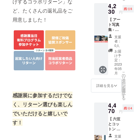
けするコラボリターン」な
の書籍
公開か
〈 配信
4,2
リター
を2冊
ら数日
イベン
残り5
ど、たくさんの返礼品をご
ンで
30
セット
で目標
トにつ
円
す。 香
でお届
金額を
いて 〉
用意しました！
【 アー
りでこ
けしま
達成さ
・テー
ト写真
ころと
す！ 環
れた起
マ：こ
集 - 志
頭のス
境問題
案経験
れまで
原海岸
イッチ
を考え
者の生
のクラ
支援
】\\ コラ
をオフ
る活動
の声を
者：
ウド
ボリ
にする
に興味
0人
聞く
ファン
ターン //
アロマ
がある
チャン
お届
ディン
過去に
ミスト
方はぜ
け予
スで
グサ
担当し
「ディ
定：
ひ読ん
す！ こ
ポート
た起案
2023
ープレ
でみて
れから
・ゲス
年05
者・和
ストミ
くださ
クラ
ト：調
こ
月
歌山県
スト
の
い！ 〈
ファン
整中
リ
串本町
(30ml）
タ
内容 〉
挑戦を
（過去
ー
の
」をお
ン
・書籍
詳細を見る
検討し
の起案
を
『OUT
届けし
選
『プラ
ている
者が登
択
DOOR
感謝展に参加するだけでな
ます。
す
スチッ
方はぜ
場する
る
TRIP株
このア
ク汚染
ひ参加
かもし
く、リターン選びも楽しん
4,4
式会
ロマミ
とは何
してみ
れませ
残り4
社』と
70
ストを
か』
てくだ
円
ん） ・
でいただけると嬉しいで
のコラ
販売す
（87
さい！
配信日
【 六弦
ボリ
るプロ
ペー
なお、
す！
時：
とコッ
ターン
ジェク
ジ） ・
このイ
2023年
トン オ
です。
トをサ
書籍
ベント
5月12日
リジナ
奥深い
ポート
『ブ
では
支援
(金)
ル商品
「志原
させて