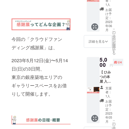
ルー
者：
「Pacifi
19:00〜
セット
海岸の
いただ
1人
カーボ
c
21:00（
】\\ コラ
魅力」
きまし
ンとは
お届
Coffee
予定）
ボリ
を多く
た。 心
け予
何か』
」の南
・配信
ターン //
の人に
定：
を落ち
（71
太平洋
方法：
過去に
2023
伝える
着かせ
ペー
コー
ZOOM
年06
担当し
ために
るビ
ジ） ・
ヒーが
＆
こ
月
た起案
制作費
の
ターオ
お礼の
付いて
Facebo
リ
者・名
用をク
タ
レンジ
メッ
きま
今回の「クラウドファン
ok非公
ー
古屋市
ラウド
ン
油など
詳細を見る
セージ
す。 美
開グ
を
有松の
ファン
選
を独自
〈 株式
ディング感謝展」は、
味しい
ループ
択
ギャラ
ディン
す
ブレン
会社 未
コー
・アー
る
リー喫
グで集
ド。 休
来創造
ヒーを
カイ
5,0
茶
めて完
2023年5月12日(金)〜5月14
息モー
部 〉
飲みな
ブ：
残り4
『ARIM
00
成した
ドに
HP：
円
がら、
Facebo
ATSU
日(日)の3日間、
アート
チェン
https://
まった
okグ
【 ひみ
cafe|sp
写真集
ジさせ
mirai-
りとし
ループ
東京の銀座築地エリアの
つの本
ace 六
『志原
る力が
sozo.w
た気分
内で1ヶ
屋 入場
弦と
海岸』
強いと
ork/
でご参
月ほど
ギャラリースペースをお借
券10枚
コット
を1冊お
言われ
Facebo
支援
加いた
視聴可
】\\ コラ
ン』と
届けし
るビ
者：
ok：
りして開催します。
だける
能 ※ 購
ボリ
のコラ
ます。
1人
ターオ
https://
と嬉し
入者に
ターン //
ボリ
（photo
レンジ
お届
www.fa
いで
は募集
過去に
ターン
graphy
け予
の香り
cebook.
す！ 〈
終了翌
担当し
です。
定：
by 丸山
で、
com/mi
内容 〉
日中に
た起案
2023
以前の
由起）
ぐっす
raisozo
・南太
Facebo
年05
者・静
体制か
あえて
りとし
work/ ※
平洋の
こ
okグ
月
岡県熱
らリ
の
志原の
た眠り
送料込
コー
リ
ループ
海市の
ニュー
タ
自然
を味