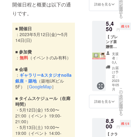
みの金
ヒー付
ー
への招
路地裏
アルし
開催日程と概要は以下の通
ン
「だ
詳細を見る
わって
額と
きトー
を
待リン
にある
て有松
選
け」を
みてく
なって
クイベ
択
クを送
りです。
書店
生まれ
す
主役に
ださ
おりま
ント参
る
らせて
『ひみ
有松育
した写
い！ 〈
す ※ 未
加券（1
いただ
5,4
つの本
ちの林
真集
内容 〉
来創造
人分）
きます
残り5
屋』と
50
菜々子
■ 開催日
で、お
・
円
部より
・お礼
※
のコラ
さんが
よそ十
：2023年5月12日(金)〜5月
ディー
配送さ
のメッ
Facebo
【 ブレ
ボリ
運営す
万年か
プレス
せてい
14日(日)
セージ
okアカ
ンド茶
ターン
ること
けて生
トミス
ただき
〈 トー
ウント
贈答ギ
です。
になっ
み出さ
ト
ます ※
クイベ
を持っ
フト
■ 参加費
入場券
たギャ
れた造
30ml（
支援
未来創
ントに
ていな
セット
をカギ
：
無料
（イベントのみ有料）
ラリー
形美
者：
1本）
造部の
ついて
い方は
】\\ コラ
貸出店
喫茶。
0人
と、今
・お礼
挑戦し
〉 ・開
ZOOM
ボリ
舗に提
今回の
も続く
お届
のメッ
■ 会場
たブ
催日
でのオ
ターン //
示して
リター
け予
自然の
セージ
ルー
時：
：
ギャラリー&スタジオnolla
ンタイ
過去に
自分で
定：
ンで
営み、
〈 商品
カーボ
2023年
ム視聴
銀座・築地
（築地UKビル
担当し
2023
鍵を開
は、六
海が誕
詳細 〉
ンプロ
5月13日
くださ
年05
た起案
けるス
5F）［
GoogleMap
］
弦と
生して
・主要
ジェク
こ
(土)
月
い ※
者・静
タイル
の
コット
から途
素材：
トはこ
リ
14:00〜
ZOOM
岡県清
の本
タ
ンのオ
切れる
ビター
■ タイムスケジュール（在廊
ちら →
ー
16:00
リンク
水区両
屋。 そ
ン
リジナ
詳細を見る
ことな
オレン
https://
を
時間）
第一
は配信
河内で
んな
選
ル商品
く続き
ジ油
camp-
択
部｜セ
前日ま
・5月12日(金) 15:00〜
「お茶
「ひみ
す
をセッ
悠久の
（鎮静･
fire.jp/p
る
ミナー
でに送
に愛さ
21:00（イベント 19:00-
つの本
トにし
時を思
精神安
rojects/
講座
らせて
8,5
れるお
屋」を
てお届
21:00）
わせる
定）、
view/51
（プロ
いただ
残り5
茶づく
00
利用で
けしま
押し寄
円
・5月13日(土) 10:00〜
クロモ
4844
ジェク
く予定
り」を
きる入
す。 〈
せる
ジ油
19:00（イベント 14:00-
トの広
です ※
【 クラ
してい
場券を
内容 〉
波、古
（誘眠･