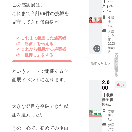
【 トー
信イベ
この感謝展は、
した。
クイベ
ント」
ント①
を視聴
これまで合計66件の挑戦を
参加券
するこ
支援
初心者でも
】\\ 南太
とがで
見守ってきた僕自身が
者：
平洋の
個人でも支
きま
1人
コー
す。 ま
お届
援が集まる
ヒー付
た、会
け予
✔︎ これまで担当した起案者
プロジェク
き // 感
場に掲
定：
に「感謝」を伝える
謝展の2
2023
載する
トページを
年05
日目の
✔︎ これから挑戦する起案者
「主催
作成するノ
こ
月
午後に
者から
の
の「後押し」をする
リ
ウハウをま
実施す
の感謝
タ
ー
る有料
コメン
ン
詳細を見る
とめたサイ
を
プログ
ト」の
選
というテーマで開催する企
ト
択
ラム
文字数
す
る
「トー
「makikube
を、こ
画展イベントになります。
2,0
クイベ
のリ
」を運営し
残り2
ント
00
ターン
円
ています。
①」に
の口数
【 枝廣
現地参
と支援
淳子 書
加でき
者数の
起案相談は
籍セッ
るリ
大きな節目を突破できた感
合計の
ト 】\\
"無料" で受
ターン
数字に
支援
謝を還元したい！
コラボ
です。
させて
者：
け付けてま
リター
テーマ
いただ
3人
す。
ン // 過
は「プ
きま
お届
その一心で、初めての企画
去に担
ロジェ
す。こ
け予