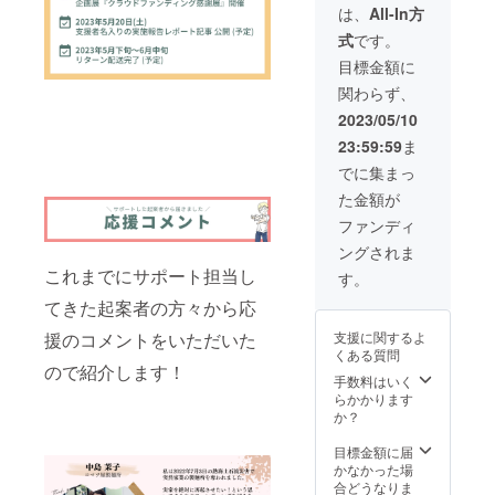
厳選し
ングス
わり自
は、
All-In方
ひ参加
くださ
「B4サ
た商品
ペース
家製麺
してみ
い ※ 掲
イズ」
式
です。
が自宅
のお試
4種類
てくだ
載を希
に3個の
に届く
し1日利
詳細 〉
目標金額に
さい！
望する
ロゴが
サービ
用券
⑴ 極細
なお、
サイト
並ぶ形
関わらず、
ス
を、そ
ラーメ
このイ
URLを
で掲示
「Atam
れぞれ2
ン：卵
2023/05/10
ベント
「備考
します
i Box」
枚セッ
入り極
では
欄」に
※ 被リ
23:59:59
ま
の立ち
トで
細麺
「Smile
ご記入
ンク獲
上げク
メール
（おす
でに集まっ
Spice」
くださ
得施策
ラウド
でお届
すめ
の発酵
い ※ 掲
として
た金額が
ファン
けしま
スープ
スパイ
載ロゴ
ご支援
ディン
す。 日
鶏潮）
ファンディ
スカ
サイ
いただ
グをサ
本海ま
⑵ 静岡
レーが
ズ：縦
けます
ングされま
ポート
で徒歩
県産小
付いて
横比2:1
※ 上乗
させて
これまでにサポート担当し
数分の
麦麺：
す。
きま
サイズ
せ支援
いただ
兵庫県
地元静
す。 日
で掲載
も大歓
てきた起案者の方々から応
きまし
北部の
岡県産
曜のラ
します
迎です
た。 こ
隠れ家
小麦×北
ンチと
※ 会場
援のコメントをいただいた
支援に関するよ
のリ
スペー
海道産
して美
には
くある質問
ターン
スでの
小麦ブ
味しい
ので紹介します！
「B4サ
では熱
んびり
手数料はいく
レンド
カレー
イズ」
海を代
過ごし
らかかります
の内麦
を目的
で掲示
表する
たい方
か？
麺（お
にご参
します
海鮮店
にオス
すすめ
加いた
※ 被リ
舗自慢
スメで
目標金額に届
スープ
だける
ンク獲
の商品
す！ 〈
かなかった場
あごだ
のも嬉
得施策
を詰め
内容 〉
合どうなりま
し醬
しいで
として