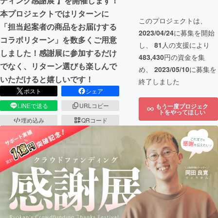
ディング感謝展 】を開催します！
本プロジェクトではリターンに
このプロジェクトは、
「担当起案者の商品をお届けする
2023/04/24
に募集を開始
コラボリターン」を数多くご用意
し、
81
人の支援により
しました！感謝展に参加するだけ
483,430
円の資金を集
でなく、リターン選びも楽しんで
め、
2023/05/10
に募集を
いただけると嬉しいです！
終了しました
ポスト
シェア
LINEで送る
URLコピー
もう一度プロジェク
トをやってほしい
埋め込み
QRコード