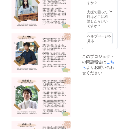
込んだ
・具沢
すか？
油） ⑶
す！ 〈
ご支援
「熱海
山豚汁
スト
内容 〉
いただ
の海鮮
＆玄米
支援で困った
レート
・発酵
けます
づくし
焼きお
時はどこに相
麺：昔
スパイ
※ 上乗
大満足
にぎり
談したらいい
ながら
スカ
せ支援
セッ
ランチ
ですか？
の低加
レー付
も大歓
ト」を
利用券
水スト
きトー
迎です
お届け
（2枚）
レート
クイベ
ヘルプページを
しま
・コ
麵（お
ント参
見る
す。 〈
ワーキ
すすめ
加券（1
内容 〉
ングお
スープ
人分）
・熱海
試し1日
醬油）
・お礼
このプロジェクト
の海鮮
利用券
⑷ 手も
のメッ
の問題報告は
こち
づくし
（2枚）
み麺：
セージ
大満足
ら
よりお問い合わ
・お礼
麺用粉
〈 トー
セット
のメッ
にうど
せください
クイベ
（1箱）
セージ
ん用粉
ントに
・お礼
【 注意
をブレ
ついて
のメッ
】 チ
ンドし
〉 ・開
セージ
ケット
た多加
催日
〈 熱海
利用の
水モチ
時：
の海鮮
際には \\
モチ麺
2023年
づくし
事前予
（おす
5月14日
大満足
約必須 //
すめ
(日)
セット
になり
スープ
12:00〜
内容量
ます ※
みそ）
14:00
〉 ■ 本
ランチ
※ 麺と
第一
マグロ
利用
スープ
部｜セ