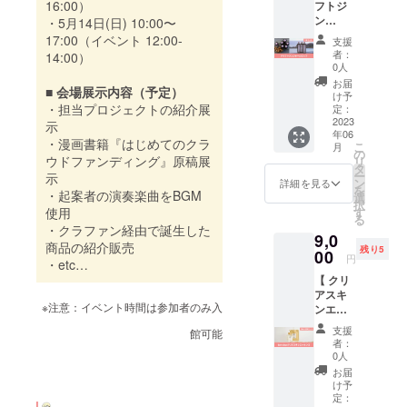
め方と
16:00）
上乗せ
フトジ
る茶農
10枚綴
・オリ
代生物
鎮静･抗
モチ
支援も
ン
家『豊
・5月14日(日) 10:00〜
りでお
ジナル
が残し
不
ベー
大歓迎
ジャー
好園』
届けし
17:00（イベント 12:00-
ドリッ
た生痕
支援
安）、
ション
です！
シロッ
とのコ
ます！
プパッ
者：
化石な
14:00）
ユーカ
管理）
※ ひと
プ3本
ラボリ
〈 内容
0人
ク（5
どな
リ葉油
第二
りで20
セット
ターン
〉 ・ひ
個） ・
お届
ど、た
（精神
部｜起
■ 会場展示内容（予定）
口まで
】\\ コラ
です。
みつの
け予
オリジ
だ「見
安
案経験
購入す
ボリ
・担当プロジェクトの紹介展
2022年
定：
本屋 入
ナル手
る」だ
定）、
者とク
ること
ターン //
2023
9月の台
場券
示
ぬぐい
けでは
オレン
ロス
年06
ができ
過去に
風15号
（10枚
（1枚）
・漫画書籍『はじめてのクラ
見えな
ジ油
こ
月
トーク
ます ※
担当し
による
の
綴り）
・お礼
い景色
（精神
ウドファンディング』原稿展
リ
・ゲス
複数購
た起案
豪雨被
タ
・お礼
のメッ
を感じ
安
ー
示
ト：久
入の場
者・鳥
害から
ン
のメッ
詳細を見る
セージ
られる
定）、
を
保はる
合もお
取県岩
・起案者の演奏楽曲をBGM
の復興
選
セージ
〈 ド
一冊に
アオモ
択
る
送りす
美町の
のため
す
使用
※ 友人
リップ
なって
ジ果実
る
（Pacifi
るメッ
『COC
のクラ
や知人
パック
・クラファン経由で誕生した
いま
油（鎮
c
9,0
セージ
CARAC
ウド
にプレ
の食品
す。 こ
商品の紹介販売
静・誘
Coffee
残り5
および
AFE』
00
ファン
ゼント
表示内
円
の写真
眠）、
・etc…
） ・特
参加券
とのコ
ディン
するの
容 〉 名
集はク
オニサ
典：南
【 クリ
は1つと
ラボリ
グをサ
もOKで
称：レ
ラウド
ルビア
太平洋
アスキ
させて
ターン
ポート
す ※
ギュ
ファン
油（精
※注意：イベント時間は参加者のみ入
のコー
ンエッ
いただ
です。
しまし
メール
ラー
ディン
神安
ヒー付
センス
きます
鳥取県
た。 豊
もしく
コー
支援
グ限定
館可能
定） ※
き ・会
2本セッ
産品の
好園自
は郵送
者：
ヒー
販売し
独自ブ
場：
ト 】\\
日光生
慢のブ
0人
でお届
（粉）
たもの
レンド
ギャラ
コラボ
姜とス
レンド
けしま
お届
原材料
なの
です 〈
リー&ス
リター
パイス
茶の
け予
す ※ 有
名：
で、当
香り監
タジオ
ン // 過
をたっ
定：
「かぶ
効期
コー
時購入
修 〉 ・