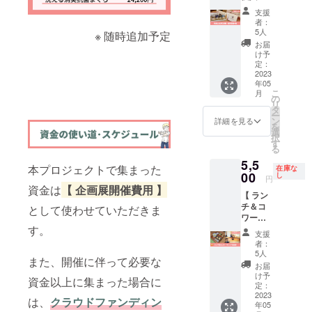
年間 ※
で複数
種 3箱
ターン
させて
ク掲載
掲載を
支援
購入
セット
です。
いただ
・お礼
者：
希望す
可） ※
】\\ コラ
テーマ
きま
5人
のメッ
※ 随時追加予定
るロゴ
掲載で
ボリ
は「商
す。 〈
セージ
お届
を
きない
ターン //
品開発
内容 〉
け予
※ 実施
「メー
ような
過去に
プロ
定：
・感謝
報告レ
ル」に
文字列
担当し
2023
ジェク
展会場
ポート
て送付
を希望
年05
た起案
トのや
にスポ
記事は
くださ
された
こ
月
者・熱
り方と
の
ンサー
WEBサ
い ※ 掲
場合は
リ
海市の
落とし
タ
ロゴ(大)
イトに
載を希
別途相
ー
『コマ
穴」を
ン
掲示 ・
詳細を見る
投稿す
望する
談させ
を
ツ屋製
予定し
選
実施報
る予定
サイト
ていた
択
麺所』
ていま
す
告レ
です ※
URLを
だくこ
る
とのコ
す。
ポート
掲載予
「備考
とがあ
5,5
ラボリ
2021年
にロゴ
定サイ
本プロジェクトで集まった
欄」に
在庫な
ります
ターン
00
9月にレ
し
掲載 ・
ト：
円
ご記入
※ 上乗
です。
トルト
実施報
資金は
【 企画展開催費用 】
https://
くださ
せ支援
【 ラン
熱海土
カレー
告レ
makiku
い ※ 掲
も大歓
チ＆コ
石流災
として使わせていただきま
の商品
ポート
be.com/
載ロゴ
迎です
ワーキ
害で大
化を目
にリン
※ 投稿
サイ
ングの
す。
きな被
指して
ク掲載
予定
支援
ズ：縦
ペア利
害を受
クラウ
・お礼
者：
日：
横比2:1
用券 】\\
けたコ
ドファ
5人
のメッ
2023年
サイズ
また、開催に伴って必要な
コラボ
マツ製
ンディ
セージ
お届
5月20日
で掲載
リター
麺所。
ングに
け予
※ 実施
(土) ※ 掲
します
資金以上に集まった場合に
ン // 過
クラウ
定：
挑戦さ
報告レ
載期
※ 被リ
去に担
2023
ドファ
れた
ポート
は、
クラウドファンディン
限：公
ンク獲
年05
当した
ンディ
「Smile
記事は
開から1