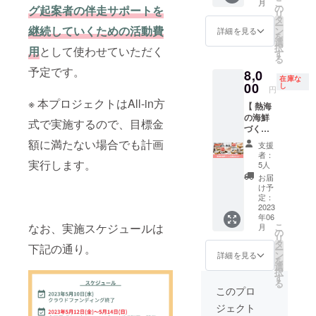
得施策
こ
月
起案
ングで
の
Spice」
グ起案者の伴走サポートを
WEBサ
年間 ※
として
リ
者・兵
集めた
タ
の新谷
イトに
掲載を
ご支援
ー
庫県新
継続していくための活動費
資金で
ン
紘平さ
詳細を見る
投稿す
希望す
いただ
を
温泉町
再建し
選
んをゲ
る予定
るロゴ
けます
択
用
として使わせていただく
のカ
た工場
す
ストに
です ※
を
※ 上乗
る
フェ＆
で作っ
お招き
掲載予
「メー
せ支援
予定です。
8,0
コワー
た自家
しま
定サイ
ル」に
在庫な
も大歓
キング
00
製麺が4
し
す。 商
ト：
円
て送付
迎です
スペー
種類
品開発
https://
くださ
※ 本プロジェクトはAll-in方
【 熱海
ス
入った
系のプ
makiku
い ※ 掲
の海鮮
『Work
「熱海
ロジェ
式で実施するので、目標金
be.com/
載を希
づくし
Cafe
復興
クトを
※ 投稿
望する
大満足
Kofune
麺」を
額に満たない場合でも計画
実施さ
予定
支援
サイト
セット
ya』と
計3箱お
れた起
者：
日：
URLを
】\\ コラ
実行します。
のコラ
届けし
5人
案経験
2023年
「備考
ボリ
ボリ
ます。
者の生
お届
5月20日
欄」に
ターン //
ターン
〈 内容
け予
の声を
(土) ※ 掲
ご記入
過去に
です。
定：
〉 ・熱
聞く
載期
くださ
担当し
2023
地元食
海土石
チャン
限：公
い ※ 掲
年06
た起案
材を
流復興
スで
開から1
載ロゴ
こ
なお、実施スケジュールは
月
者
使った
の
麺4種
す！ こ
年間 ※
サイ
リ
『Atam
特製ラ
タ
（3箱
れから
掲載を
下記の通り。
ズ：縦
ー
i Box』
ンチを
ン
セッ
詳細を見る
クラ
希望す
横比2:1
を
とのコ
楽しめ
選
ト） ・
ファン
るロゴ
サイズ
択
ラボリ
るチ
す
お礼の
挑戦を
を
で掲載
る
ターン
ケット
メッ
このプロ
検討し
「メー
します
です。
と、コ
セージ
ている
ル」に
※ 会場
ジェクト
熱海の
ワーキ
〈 こだ
方はぜ
て送付
には