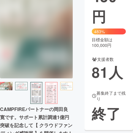
円
まちづくり・地域活性化
CAMPFIRE for Social Good
CAMPFIRE Creation
483%
CAMPFIREふるさと納税
machi-ya
コミュニティ
目標金額は
100,000円
支援者数
81
人
募集終了まで残
り
終了
CAMPFIREパートナーの岡田良
寛です。サポート累計調達1億円
突破を記念して【 クラウドファン