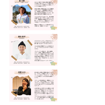
ます 〈
neya 〈
：
Atami
営業時
https://t
Box 〉
間 〉 カ
witter.c
HP：
フェ：
om/smil
https://
11:00~
espice1
atami-
15:00（
101
box.co
月〜
Instagr
m/ ※ 送
金） コ
am：
料込み
ワーキ
https://
の金額
ング：
www.in
となっ
9:00~1
stagra
ており
8:00（
m.com/
ます
月〜
smilesp
（冷凍
金） ※
ice_tok
便） ※
ランチ
yo/ ※ リ
AtamiB
は1週間
ターン
oxから
前まで
支援者
配送さ
に予約
のみご
せてい
必須 ※
参加い
ただき
コワー
ただけ
ます ※
キング
ます ※
海外へ
利用は3
同行者
の配送
日前ま
がいる
は出来
でに予
場合は
ません
約必須
別途ご
※
※ 最新
相談く
AtamiB
情報は
ださい
oxの挑
HPや
※ オン