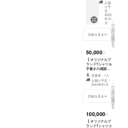
オリジ
お届
ナル
け予
グッズ
定：
と手書
2023
年12
きの感
こ
月
謝状を
の
リ
お届け
タ
ー
しま
ン
詳細を見る
を
す。 〈
選
択
内容 〉
す
る
・ オリ
50,000
ジナル
円
グッ
【 オリジナルブ
ズ ア
ランドTシャツ＆
クリル
手書きの感謝状
キーホ
】 オリジナルブ
ル
支援者：1人
ランドTシャツと
ダー 5
お届け予定：
手書きの感謝状
ｘ5
こ
2024年01月
の
をお届けしま
＆ オ
リ
タ
す。 〈 内容 〉
リジナ
ー
ン
・ オリジナルブ
詳細を見る
ルス
を
選
ランドTシャツ
テッ
択
す
白地に緑のロゴ
カー
る
が印刷されてい
丸形 8
100,000
ます。 ・手書き
円
ｘ8 ・
の感謝状
手書き
【 オリジナルブ
の感謝
ランドTシャツ２