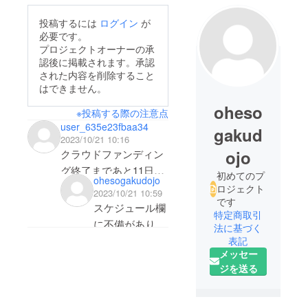
投稿するには
ログイン
が
必要です。
プロジェクトオーナーの承
認後に掲載されます。承認
された内容を削除すること
はできません。
oheso
※投稿する際の注意点
user_635e23fbaa34
gakud
2023/10/21 10:16
ojo
クラウドファンディン
グ終了まであと11日
初めてのプ
ohesogakudojo
（11月？）と表示され
ロジェクト
2023/10/21 10:59
です
ています。
スケジュール欄
特定商取引
スケジュールの欄には
に不備があり申
法に基づく
2023年12月クラウド
し訳ございませ
表記
ファンディング終了と
メッセー
ん。
ジを送る
書かれています。
残り１１日（２
実際の終了時期はいつ
０２３年１０月
でしょうか。
２１日時点）と