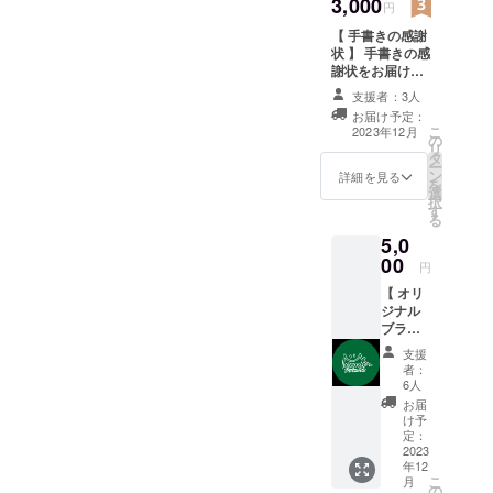
3,000
数購入の場合も
円
お送りするメッ
【 手書きの感謝
セージは1つとさ
状 】 手書きの感
せていただきま
謝状をお届けし
す
ます。 〈 内容
支援者：3人
〉 ・手書きの感
お届け予定：
謝状
こ
2023年12月
の
リ
タ
ー
ン
詳細を見る
を
選
択
す
る
5,0
00
円
【 オリ
ジナル
ブラン
ドス
支援
テッ
者：
カー＆
6人
手書き
お届
の感謝
け予
状 】 オ
定：
リジナ
2023
年12
ルブラ
こ
月
ンドス
の