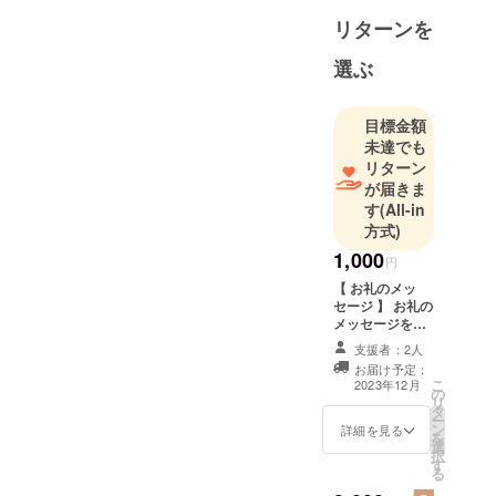
なります。
リターンを
どうぞよろしく
選ぶ
お願いいたしま
す。
目標金額
未達でも
リターン
が届きま
す
(All-in
方式)
1,000
円
【 お礼のメッ
セージ 】 お礼の
メッセージを送
らせていただき
支援者：2人
ます。 〈 内容
お届け予定：
〉 ・お礼のメッ
こ
2023年12月
の
セージ ※ 上乗せ
リ
タ
支援も大歓迎で
ー
ン
す ※ ひとり1回
詳細を見る
を
選
の支援で20口ま
択
す
で寄付すること
る
ができます ※ 複