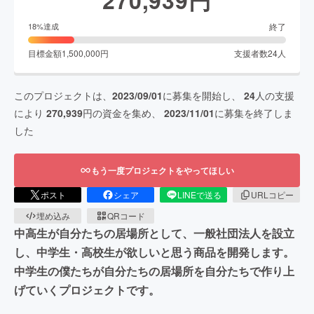
終了
18
%達成
目標金額
1,500,000
円
支援者数
24
人
このプロジェクトは、
2023/09/01
に募集を開始し、
24
人の支援
により
270,939
円の資金を集め、
2023/11/01
に募集を終了しま
した
もう一度プロジェクトをやってほしい
ポスト
シェア
LINEで送る
URLコピー
埋め込み
QRコード
中高生が自分たちの居場所として、一般社団法人を設立
し、中学生・高校生が欲しいと思う商品を開発します。
中学生の僕たちが自分たちの居場所を自分たちで作り上
げていくプロジェクトです。