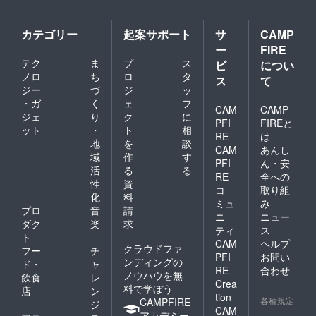
カテゴリー
起案サポート
サ
CAMP
ー
FIRE
テク
ま
プ
ス
ビ
につい
ノロ
ち
ロ
タ
ス
て
ジー
づ
ジ
ッ
・ガ
く
ェ
フ
CAM
CAMP
ジェ
り
ク
に
PFI
FIREと
ット
・
ト
相
RE
は
地
を
談
CAM
あんし
域
作
す
PFI
ん・安
活
る
る
RE
全への
性
資
コ
取り組
化
料
ミュ
み
プロ
音
請
ニ
ニュー
ダク
楽
求
ティ
ス
ト
CAM
ヘルプ
クラウドファ
フー
チ
PFI
お問い
ンディングの
ド・
ャ
RE
合わせ
ノウハウを無
飲食
レ
Crea
料で学ぼう
店
ン
tion
各種規定
CAMPFIRE
ジ
CAM
アカデミー