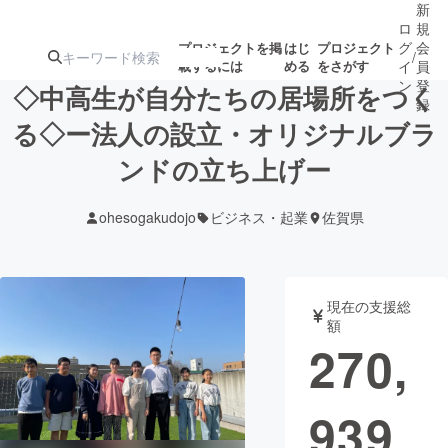
新
ロ
規
グ
会
プロジェクトを掲
はじ
プロジェクト
/
載するには
める
をさがす
イ
員
ン
登
◇中高生が自分たちの居場所をつく
録
る◇ー法人の設立・オリジナルブラ
ンドの立ち上げー
人気のプロ
注目のリ
注目の新着プロ
募集終了が近いプ
もうすぐ公開
ジェクト
ターン
ジェクト
ロジェクト
されます
ohesogakudojo
ビジネス・起業
佐賀県
アート・写真
音楽
現在の支援総
テクノロジー・ガジェット
ゲーム・サ
額
270,
映像・映画
書籍・雑誌
939
ビジネス・起業
チャレンジ