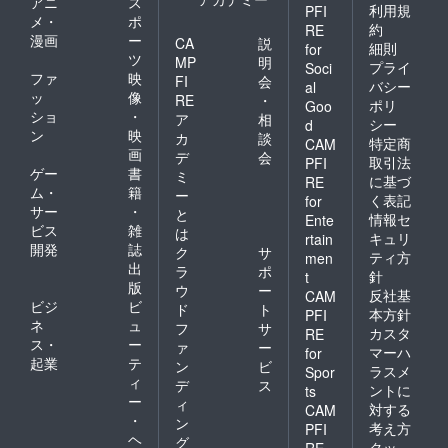
アニ
ス
利用規
PFI
メ・
ポ
約
RE
漫画
ー
CA
説
細則
for
ツ
MP
明
プライ
Soci
ファ
映
FI
会
バシー
al
ッ
像
RE
・
ポリ
Goo
ショ
・
ア
相
シー
d
ン
映
カ
談
特定商
CAM
画
デ
会
取引法
PFI
ゲー
書
ミ
に基づ
RE
ム・
籍
ー
く表記
for
サー
・
と
情報セ
Ente
ビス
雑
は
キュリ
rtain
開発
誌
ク
サ
ティ方
men
出
ラ
ポ
針
t
版
ウ
ー
反社基
CAM
ビジ
ビ
ド
ト
本方針
PFI
ネ
ュ
フ
サ
カスタ
RE
ス・
ー
ァ
ー
マーハ
for
起業
テ
ン
ビ
ラスメ
Spor
ィ
デ
ス
ントに
ts
ー
ィ
対する
CAM
・
ン
考え方
PFI
ヘ
グ
クッ
RE