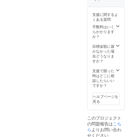
支援に関するよ
くある質問
手数料はいく
らかかります
か？
目標金額に届
かなかった場
合どうなりま
すか？
支援で困った
時はどこに相
談したらいい
ですか？
ヘルプページを
見る
このプロジェクト
の問題報告は
こち
ら
よりお問い合わ
せください