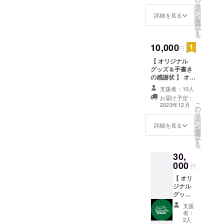
リ
テッ
タ
ー
カーと
ン
詳細を見る
を
手書き
選
択
の感謝
す
る
状をお
届けし
10,000
円
ます。
【 オリジナル
〈 内容
グッズ＆手書き
〉 ・オ
の感謝状 】 オリ
リジナ
ジナルグッズと
ルブラ
支援者：10人
手書きの感謝状
ンドス
お届け予定：
をお届けしま
テッ
こ
2023年12月
の
す。 〈 内容 〉
カー 丸
リ
タ
・オリジナル
形 8ｘ
ー
ン
グッズ アクリ
8 ・手
詳細を見る
を
選
ルキーホル
書きの
択
す
ダー 5ｘ5 ・手
感謝状
る
書きの感謝状
30,
000
円
【 オリ
ジナル
グッズ
＆手書
支援
きの感
者：
謝状 】
2人