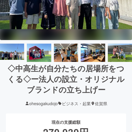
◇中高生が自分たちの居場所をつ
くる◇ー法人の設立・オリジナル
ブランドの立ち上げー
ohesogakudojo
ビジネス・起業
佐賀県
現在の支援総額
270,939
円