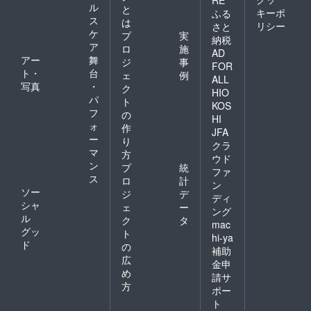
ル
と
キーポ
ふる
ス
は
リシー
さと
ケ
プ
実
納税
ア
ロ
施
AD
アー
舞
ジ
事
FOR
ト・
台
ェ
例
ALL
写真
・
ク
HIO
パ
ト
KOS
フ
の
HI
ォ
作
JFA
ー
り
クラ
マ
方
ウド
ン
プ
統
ファ
ス
ロ
計
ン
ソー
ジ
デ
ディ
シャ
ェ
ー
ング
ル
ク
タ
mac
グッ
ト
hi-ya
ド
の
補助
広
金申
め
請サ
方
ポー
ト