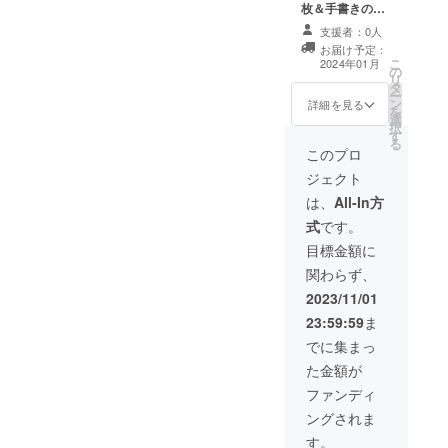
状
枚＆手書きの感
謝状 】 オリジナ
支援者：0人
ルブランドTシャ
お届け予定：
ツ２枚と手書き
こ
2024年01月
の
の感謝状をお届
リ
タ
けします。 〈 内
ー
ン
容 〉 ・ オリジ
詳細を見る
を
選
ナルブランドT
択
す
シャツ 白地に
る
緑のロゴが印刷
このプロ
されています。
ジェクト
・手書きの感謝
状
は、
All-In方
式
です。
目標金額に
関わらず、
2023/11/01
23:59:59
ま
でに集まっ
た金額が
ファンディ
ングされま
す。