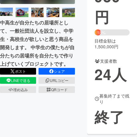
円
まちづくり・地域活性化
中高生が自分たちの居場所とし
て、一般社団法人を設立し、中学
CAMPFIRE for Social Good
CAMPFIRE Creation
18%
生・高校生が欲しいと思う商品を
CAMPFIREふるさと納税
machi-ya
コミュニティ
目標金額は
1,500,000円
開発します。 中学生の僕たちが自
分たちの居場所を自分たちで作り
支援者数
上げていくプロジェクトです。
24
人
ポスト
シェア
LINEで送る
URLコピー
埋め込み
QRコード
募集終了まで残
り
終了