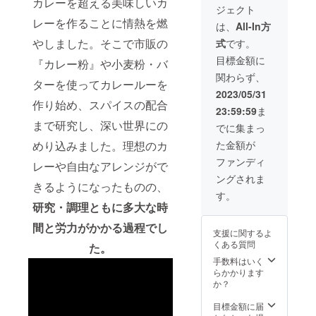
カレーを超える美味しいカ
ジェクト
個購入
レーを作ることに情熱を燃
したい
は、
All-In方
方向
やしました。そこで市販の
式
です。
け！ 単
品での
目標金額に
『カレー粉』や小麦粉・バ
注文よ
関わらず、
り
ターを使ってカレールーを
15%ほ
2023/05/31
どお安
作り始め、スパイスの配合
23:59:59
ま
くなっ
ており
まで研究し、深い世界にの
でに集まっ
ます。
た金額が
めり込みました。理想のカ
ファンディ
レーや自由なアレンジがで
ングされま
きるようになったものの、
す。
研究・調理ともに多大な時
間と労力がかかる過程でし
支援に関するよ
くある質問
た。
手数料はいく
らかかります
か？
目標金額に届