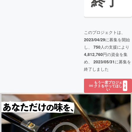
終了
このプロジェクトは、
2023/04/29
に募集を開始
し、
750
人の支援により
4,812,760
円の資金を集
め、
2023/05/31
に募集を
終了しました
もう一度プロジェ
1
クトをやってほし
4
い