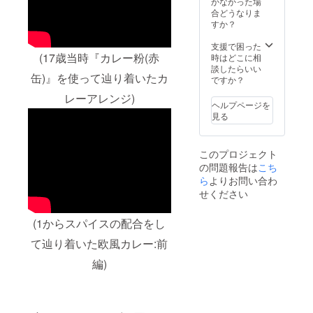
かなかった場
合どうなりま
すか？
支援で困った
(17歳当時『カレー粉(赤
時はどこに相
談したらいい
缶)』を使って辿り着いたカ
ですか？
レーアレンジ)
ヘルプページを
見る
このプロジェクト
の問題報告は
こち
ら
よりお問い合わ
せください
(1からスパイスの配合をし
て辿り着いた欧風カレー:前
編)