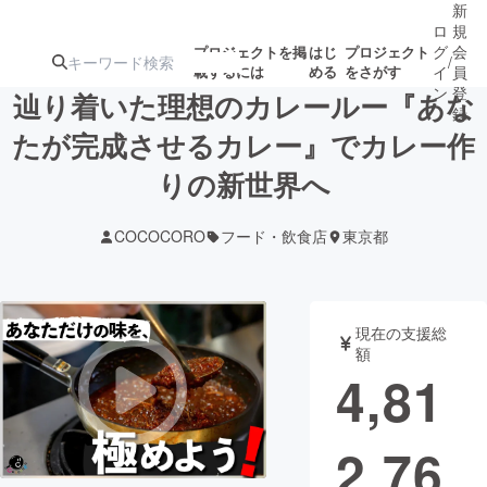
新
ロ
規
グ
会
プロジェクトを掲
はじ
プロジェクト
/
載するには
める
をさがす
イ
員
ン
登
辿り着いた理想のカレールー『あな
録
たが完成させるカレー』でカレー作
りの新世界へ
人気のプロ
注目のリ
注目の新着プロ
募集終了が近いプ
もうすぐ公開
ジェクト
ターン
ジェクト
ロジェクト
されます
COCOCORO
フード・飲食店
東京都
アート・写真
音楽
現在の支援総
テクノロジー・ガジェット
ゲーム・サ
額
4,81
映像・映画
書籍・雑誌
2,76
ビジネス・起業
チャレンジ