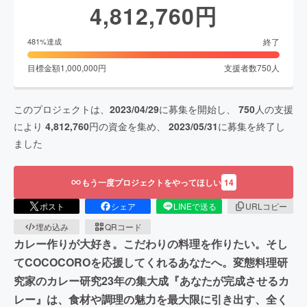
4,812,760
円
終了
481
%達成
目標金額
1,000,000
円
支援者数
750
人
このプロジェクトは、
2023/04/29
に募集を開始し、
750
人の支援
により
4,812,760
円の資金を集め、
2023/05/31
に募集を終了し
ました
もう一度プロジェクトをやってほしい
14
ポスト
シェア
LINEで送る
URLコピー
埋め込み
QRコード
カレー作りが大好き。こだわりの料理を作りたい。そし
てCOCOCOROを応援してくれるあなたへ。変態料理研
究家のカレー研究23年の集大成『あなたが完成させるカ
レー』は、食材や調理の魅力を最大限に引き出す、全く