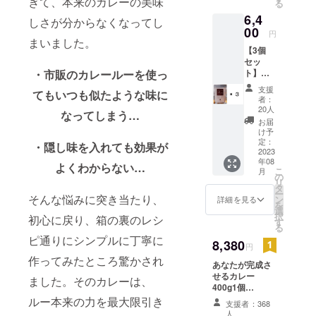
ぎて、本来のカレーの美味
る
て、こ
出温度
追加の
6,4
だわり
にもこ
しさが分からなくなってし
ハーブ
抜いて
00
だわっ
やスパ
円
開発し
まいました。
て作り
イスな
【3個
たジン
まし
どをこ
セッ
ジャー
た。 余
だわり
ト】あ
・市販のカレールーを使っ
シロッ
分な味
抜くこ
なたが
プで
つけを
とで、
支援
てもいつも似たような味に
完成さ
す。新
してお
者：
独創性
せるカ
鮮な生
りませ
20人
溢れる
なってしまう…
レー
姜と厳
んの
お届
華やか
400g 3
選され
で、料
け予
なカ
個(送料
たスパ
定：
理の味
・隠し味を入れても効果が
レーに
込み) ※
2023
イスを
を邪魔
生まれ
年08
単品注
使用
せず、
よくわからない…
変わり
こ
月
文より
し、エ
の
料理の
ます。
リ
10%OF
キゾ
タ
魅力を
その魅
ー
F！ カ
そんな悩みに突き当たり、
チック
ン
最大限
詳細を見る
力は、
を
レール
な香り
選
引き出
一般的
択
初心に戻り、箱の裏のレシ
ウのみ
と優し
す
しま
なカ
る
複数個
い甘さ
す。麻
レー
ピ通りにシンプルに丁寧に
購入し
8,380
が特徴
婆豆腐
円
ルーを
たい方
です。
や
使った
作ってみたところ驚かされ
あなたが完成さ
向け！
炭酸水
チャー
ものを
せるカレー
単品で
で割っ
ハンな
ました。そのカレーは、
超える
400g1個
の注文
て飲む
どの中
仕上が
COCOCORO特
より
だけで
ルー本来の力を最大限引き
華料理
支援者：368
りとな
製クラフトジン
10%ほ
なく、
はもち
人
りま