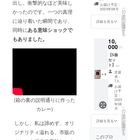
出し、衝撃的なほど美味し
ジャーシロップ
どお安
焼酎を
ろん、
お届け予定：
す。
400g1個
くなっ
入れた
カップ
こ
2023年08月
かったのです。一つの真理
の
COCOCORO特
ており
ジン
ラーメ
リ
タ
製香り高いラー
ます。
ジャー
ンや野
ー
に辿り着いた瞬間であり、
ン
詳細を見る
油400g1個
サワー
菜炒め
を
選
COCOCORO特
や
など、
択
同時に
ある意味ショックで
す
製プロ仕様万能
ウォッ
幅広い
る
味塩コショウ
カを入
もありました。
料理に
10,
100g1個 (送料込
れたモ
お使い
000
み) 全ての商品が
円
スコ
いただ
セットになった
ミュー
けま
【5個
お買い得パック
ルなど
す。
セッ
です。約10％の
とも相
ト】あ
割引をしており
性が良
なたが
ます。
支援
く、多
完成さ
者：
彩な使
せるカ
7人
い方が
レー
お届
できま
400g 5
け予
す。
個(送料
定：
(箱の裏の説明通りに作った
込み) ※
2023
年08
単品注
こ
カレー)
月
文より
の
リ
15%OF
タ
ー
F！！
ン
詳細を見る
しかし、私は諦めず、オリ
を
カレー
選
択
ルウの
す
ジナリティ溢れる、市販の
る
みを更
このプロ
に複数