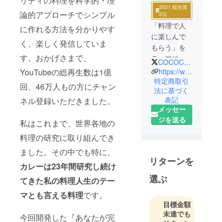
リティの料理を科学的・理
2021 総合賞
論的アプローチでシンプル
2位
「料理で人
に作れる方法を分かりやす
に楽しんで
く、楽しく発信していま
もらう」を
す。おかげさまで、
テーマに、
COCOCORO_Ch
様々な活動
https://www.youtube.com/channel/UCBzHLiBZWSn7AmaW0AOAlWg
YouTubeの総再生数は1億
を行うエン
特定商取引
回、46万人もの方にチャン
法に基づく
タテイメン
表記
ネル登録いただきました。
ト・プロ
メッセー
ジェクトで
ジを送る
私はこれまで、世界各地の
す。飲食店
舗の経営・
料理の研究に取り組んでき
YouTube等
ました。その中でも特に、
で動画を
リターンを
カレーは23年間研究し続け
使った情報
選ぶ
発信を中心
てきた私の料理人生のテー
に、調理器
マとも言える料理
です。
具のプロ
目標金額
デュースや
未達でも
今回開発した『あなたが完
製品販売、