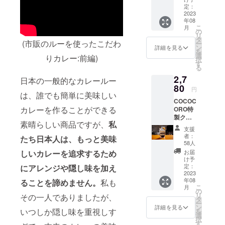
さで
だ辛い
定：
カレー
す。ま
だけで
2023
ルーで
た、野
年08
はな
す。 シ
菜炒め
こ
月
く、香
の
ンプル
やハン
リ
りが華
タ
に調理
バーグ
(市販のルーを使ったこだわ
ー
やか
ン
すれ
詳細を見る
の味を
を
で、適
選
ば、食
引き立
りカレー:前編)
択
度な辛
す
材の持
てた
る
さとう
ち味と
り、カ
2,7
ま味が
日本の一般的なカレールー
調理法
レーの
ある、
80
による
隠し味
円
本格中
は、誰でも簡単に美味しい
魅力が
にも最
COCOC
国料理
感じら
適で
カレーを作ることができる
ORO特
店にも
れる、
す。節
製クラ
負けな
さっぱ
約料理
素晴らしい商品ですが、
私
フトジ
いクオ
りとし
も充実
支援
ン
リティ
た優し
者：
させる
たち日本人は、もっと美味
ジャー
の自家
58人
い味わ
ことが
シロッ
製ラー
いのカ
お届
しいカレーを追求するため
できま
プ
油で
け予
レーが
す。
400g1
す。厳
定：
にアレンジや隠し味を加え
完成し
個(送料
2023
選した
ます。
年08
込み) カ
ることを諦めません。
私も
スパイ
肉や野
こ
月
レーと
スを絶
の
菜など
リ
その一人でありましたが、
最も相
妙に配
タ
の材
ー
性の良
合し、
ン
詳細を見る
料、調
いつしか隠し味を重視しす
を
い飲み
香りと
選
理法、
択
物とし
味の抽
す
出汁、