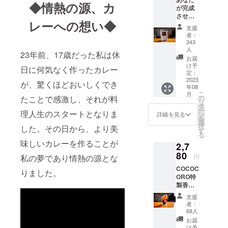
出しま
◆情熱の源、カ
が完成
す。
させる
COCOC
レーへの想い◆
カレー
OROプ
支援
400g1
ロ仕様
者：
個(送料
万能味
343
込み) 厳
塩コ
人
23年前、17歳だった私は休
選され
ショウ
お届
た材料
を使っ
け予
日に何気なく作ったカレー
とスパ
定：
て作っ
2023
イス
た
が、驚くほどおいしくでき
年08
で、五
チャー
こ
月
味（塩
の
たことで感激し、それが料
ハン
リ
味・甘
タ
は、シ
ー
理人生のスタートとなりま
味・酸
ン
ンプル
詳細を見る
を
味・苦
選
な構成
択
した。その日から、より美
味・う
す
のた
る
ま味）
め、ご
味しいカレーを作ることが
2,7
を絶妙
飯や具
80
に調整
材の味
円
私の夢であり情熱の源とな
した、
がしっ
COCOC
主張が
かり感
りました。
ORO特
強すぎ
じら
製香り
ない、
れ、毎
高い
アレン
日でも
支援
ラー油
ジの余
食べた
者：
400g1
地を意
68人
くなる
個(送料
図的に
おいし
お届
込み) た
残した
け予