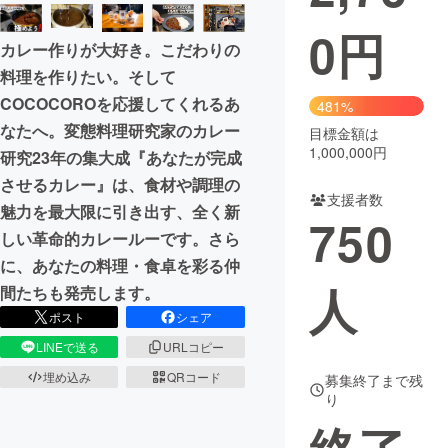
0
円
まちづくり・地域活性化
カレー作りが大好き。こだわりの
料理を作りたい。そして
CAMPFIRE for Social Good
CAMPFIRE Creation
COCOCOROを応援してくれるあ
481%
CAMPFIREふるさと納税
machi-ya
コミュニティ
なたへ。変態料理研究家のカレー
目標金額は
1,000,000円
研究23年の集大成『あなたが完成
させるカレー』は、食材や調理の
支援者数
魅力を最大限に引き出す、全く新
750
しい革命的カレールーです。さら
に、あなたの料理・食卓を彩る仲
人
間たちも発売します。
ポスト
シェア
LINEで送る
URLコピー
埋め込み
QRコード
募集終了まで残
り