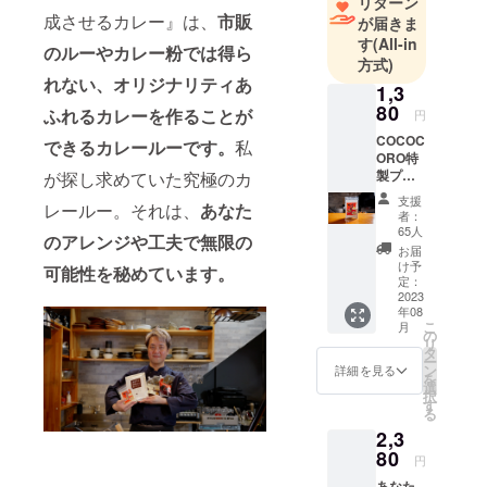
リターン
成させるカレー』は、
市販
が届きま
出版、オン
す
(All-in
ラインサロ
のルーやカレー粉では得ら
方式)
ン運営など
れない、オリジナリティあ
1,3
を行ってい
80
ふれるカレーを作ることが
円
ます。
COCOC
できるカレールーです。
私
ORO特
製プロ
が探し求めていた究極のカ
仕様万
支援
レールー。それは、
あなた
能味塩
者：
コショ
65人
のアレンジや工夫で無限の
ウ
お届
100g1
け予
可能性を秘めています。
個(送料
定：
込み) 素
2023
年08
材の持
こ
月
ち味を
の
リ
生か
タ
ー
し、料
ン
詳細を見る
を
理の味
選
択
を邪魔
す
る
せず、
2,3
魅力を
最大限
80
円
に引き
あなた