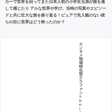
カーで世界を回ってきた日本人初の小学生兄弟が旅を通
して感じたり アルな世界や学び。当時の写真やエピソー
ドと共に壮大な旅を振り返る！ピュアで先入観のない彼
らの目に世界はどう映ったのか？
エ
ン
タ
メ
領
域
特
化
型
ク
ラ
フ
ァ
ン
手
数
料
0