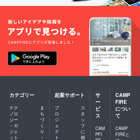
カテゴリー
起案サポート
サ
CAMP
ー
FIRE
テク
ま
プ
ス
ビ
につい
ノロ
ち
ロ
タ
ス
て
ジー
づ
ジ
ッ
・ガ
く
ェ
フ
CAM
CAMP
ジェ
り
ク
に
PFI
FIREと
ット
・
ト
相
RE
は