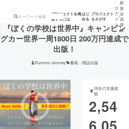
新
ロ
規
グ
会
プロジェクトを掲
はじ
プロジェクト
/
載するには
める
をさがす
イ
員
ン
登
『ぼくの学校は世界中』キャンピン
録
グカー世界一周1800日 200万円達成で
出版！
人気のプロ
注目のリ
注目の新着プロ
募集終了が近いプ
もうすぐ公開
ジェクト
ターン
ジェクト
ロジェクト
されます
Kumono Journey
書籍・雑誌出版
アート・写真
音楽
現在の支援総
テクノロジー・ガジェット
ゲーム・サ
額
2,54
映像・映画
書籍・雑誌
6,05
ビジネス・起業
チャレンジ