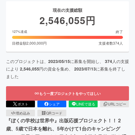
現在の支援総額
2,546,055
円
終了
127
%達成
目標金額
2,000,000
円
支援者数
374
人
このプロジェクトは、
2023/05/15
に募集を開始し、
374
人の支援
により
2,546,055
円の資金を集め、
2023/07/13
に募集を終了し
ました
もう一度プロジェクトをやってほしい
ポスト
シェア
LINEで送る
URLコピー
埋め込み
QRコード
『ぼくの学校は世界中』出版応援プロジェクト！！ 2
歳、5歳で日本を離れ、5年かけて1台のキャンピング