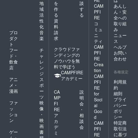
地
を
談
CAM
あんし
域
作
す
PFI
ん・安
活
る
る
RE
全への
性
資
コ
取り組
化
料
ミュ
み
プロ
音
請
ニ
ニュー
ダク
楽
求
ティ
ス
ト
CAM
ヘルプ
クラウドファ
フー
チ
PFI
お問い
ンディングの
ド・
ャ
RE
合わせ
ノウハウを無
飲食
レ
Crea
料で学ぼう
店
ン
tion
各種規定
CAMPFIRE
ジ
CAM
アカデミー
アニ
ス
利用規
PFI
メ・
ポ
約
RE
漫画
ー
CA
説
細則
for
ツ
MP
明
プライ
Soci
ファ
映
FI
会
バシー
al
ッ
像
RE
・
ポリ
Goo
ショ
・
ア
相
シー
d
ン
映
カ
談
特定商
CAM
画
デ
会
取引法
PFI
ゲー
書
ミ
に基づ
RE
ム・
籍