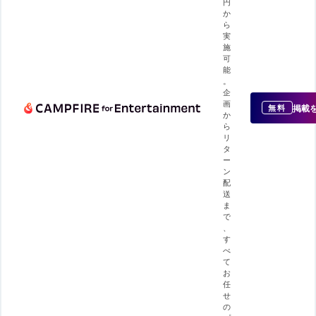
円
か
ら
実
施
可
能
。
企
画
掲載
無料
か
ら
リ
タ
ー
ン
配
送
ま
で
、
す
べ
て
お
任
せ
の