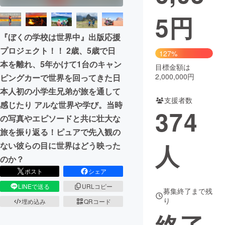
5
円
まちづくり・地域活性化
『ぼくの学校は世界中』出版応援
プロジェクト！！ 2歳、5歳で日
CAMPFIRE for Social Good
CAMPFIRE Creation
127%
本を離れ、5年かけて1台のキャン
CAMPFIREふるさと納税
machi-ya
コミュニティ
目標金額は
2,000,000円
ピングカーで世界を回ってきた日
本人初の小学生兄弟が旅を通して
支援者数
感じたり アルな世界や学び。当時
374
の写真やエピソードと共に壮大な
旅を振り返る！ピュアで先入観の
人
ない彼らの目に世界はどう映った
のか？
ポスト
シェア
LINEで送る
URLコピー
募集終了まで残
り
埋め込み
QRコード