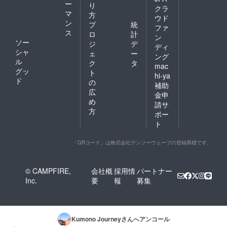
ー
り
クラ
マ
方
ウド
ン
プ
統
ファ
ス
ロ
計
ン
ソー
ジ
デ
ディ
シャ
ェ
ー
ング
ル
ク
タ
mac
グッ
ト
hi-ya
ド
の
補助
広
金申
め
請サ
方
ポー
ト
「QRコード」は株式会社デンソーウェーブの登録商標です。
© CAMPFIRE,
会社概
採用情
パートナー
Inc.
要
報
募集
Kumono Journey
さんへアンコール