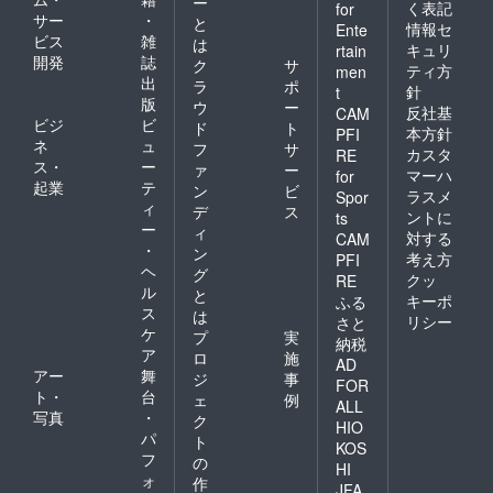
ー
く表記
for
サー
・
と
情報セ
Ente
ビス
雑
は
キュリ
rtain
開発
誌
ク
サ
ティ方
men
出
ラ
ポ
針
t
版
ウ
ー
反社基
CAM
ビジ
ビ
ド
ト
本方針
PFI
ネ
ュ
フ
サ
カスタ
RE
ス・
ー
ァ
ー
マーハ
for
起業
テ
ン
ビ
ラスメ
Spor
ィ
デ
ス
ントに
ts
ー
ィ
対する
CAM
・
ン
考え方
PFI
ヘ
グ
クッ
RE
ル
と
キーポ
ふる
ス
は
リシー
さと
ケ
プ
実
納税
ア
ロ
施
AD
アー
舞
ジ
事
FOR
ト・
台
ェ
例
ALL
写真
・
ク
HIO
パ
ト
KOS
フ
の
HI
ォ
作
JFA