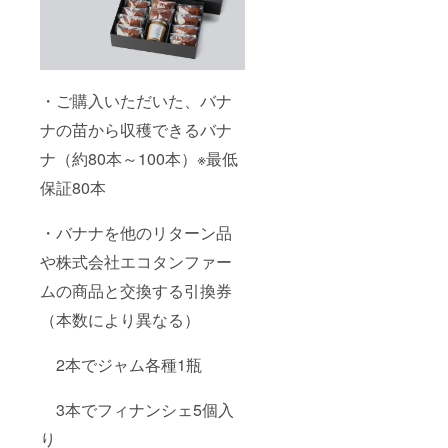
ご了承
くださ
い。 ■
スケ
ジュー
ルにつ
・ご購入いただいた、バナ
いて
2023年
ナの苗から収穫できるバナ
8月末
ナ（約80本～100本）※最低
クラ
保証80本
ウド
ファン
ディン
・バナナを他のリターン品
グ終了
や株式会社エコタンファー
2023月
8月
ムの商品と交換する引換券
末
（本数により異なる）
オー
ナー様
2本でジャム各種1瓶
のバナ
ナ苗を
植える
3本でフィナンシェ5個入
2023年
り
8月末～