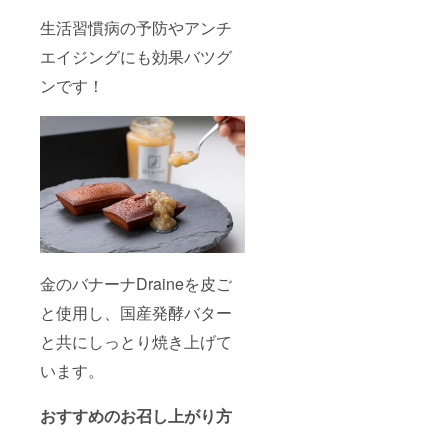
ござい
ます！
生活習慣病の予防やアンチ
※「ご予
約はプ
エイジングにも効果バツグ
ロジェ
ンです！
クト終
了後・
HPお問
い合わ
せペー
ジ・
メール
にて調
整させ
ていた
だきま
す」
https://
金のバナーナDraineを皮ご
ecotan-
farm.co
と使用し、国産発酵バター
.jp/cont
と共にしっとり焼き上げて
act/?
campfir
います。
e=1 ※株
式会社
エコタ
おすすめのお召し上がり方
ン
ファー