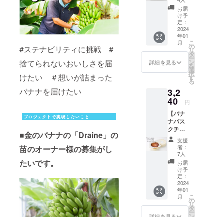
したバ
お届
ナナサ
け予
ブレ
定：
や、隠
2024
年01
し味に
こ
月
塩を効
の
#ステナビリティに挑戦 #
リ
かせた
タ
ー
ショコ
ン
捨てられないおいしさを届
詳細を見る
を
ラ、自
選
択
社農園
けたい ＃想いが詰まった
す
る
で栽培
バナナを届けたい
3,2
してい
るコー
40
円
ヒーを
【バナ
掛け合
ナバス
わせた
クチー
サブレ
■
金のバナナの「Draine」の
ズケー
など。
支援
キ】 金
バラエ
者：
苗のオーナー様の募集がし
のバ
ティ豊
7人
ナーナ
かな7種
たいです。
お届
Draine
の味わ
け予
をふん
いが揃
定：
だんに
2024
いまし
年01
使用し
た。こ
こ
月
た濃厚
だわり
の
リ
バスク
の詰
タ
ー
チーズ
まっ
ン
詳細を見る