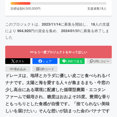
目標金額
4,500,000
円
支援者数
18
人
このプロジェクトは、
2023/11/14
に募集を開始し、
18
人の支援
により
964,920
円の資金を集め、
2024/01/31
に募集を終了しま
した
もう一度プロジェクトをやってほしい
ポスト
シェア
LINEで送る
URLコピー
埋め込み
QRコード
ドレーヌは、地球とカラダに優しい皮ごと食べられるバ
ナナです。太陽と海を愛する人々が集まるまち・牛窓の
少し高台にある環境に配慮した循環型農園・エコタン
ファームで栽培され、糖度はおおよそ25度。豊潤な香り
ともっちりとした食感が自慢です。「捨てられない美味
しいを届けたい」そんな想いが詰まった金のバナナです