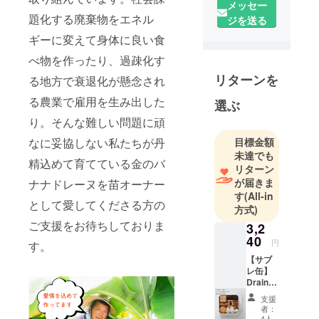
メッセー
題化する廃棄物をエネル
ジを送る
ギーに変えて身体に良い食
べ物を作ったり、過疎化す
リターンを
る地方で衰退化が懸念され
る農業で雇用を生み出した
選ぶ
り。そんな難しい問題に頑
なに妥協しない私たちが丹
目標金額
未達でも
精込めて育てている金のバ
リターン
が届きま
ナナドレーヌを苗オーナー
す
(All-in
として愛してくださる方の
方式)
ご支援をお待ちしておりま
3,2
40
円
す。
【サブ
レ缶】
Draine
バナナ
支援
を皮ご
者：
と使用
4人