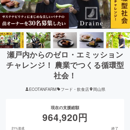
瀬戸内からのゼロ・エミッション
チャレンジ！ 農業でつくる循環型
社会！
ECOTANFARM
フード・飲食店
岡山県
現在の支援総額
964,920
円
終了
21
%達成