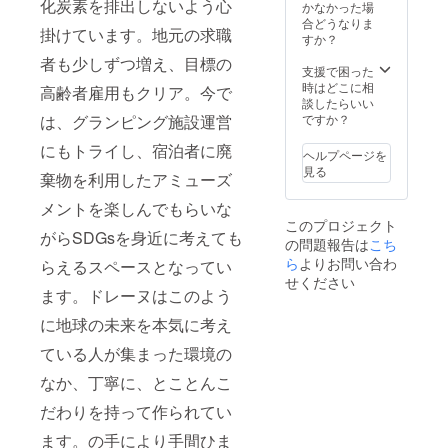
化炭素を排出しないよう心
上げて
■リター
かなかった場
いま
ン ・ご
合どうなりま
掛けています。地元の求職
す。 国
購入い
すか？
産バナ
ただい
者も少しずつ増え、目標の
ナ
た、バ
支援で困った
Draine
ナナの
時はどこに相
高齢者雇用もクリア。今で
の濃厚
苗から
談したらいい
な味わ
収穫で
ですか？
は、グランピング施設運営
いをダ
きるバ
イレク
ナナ
にもトライし、宿泊者に廃
ヘルプページを
トに伝
（約80
見る
棄物を利用したアミューズ
えたい
本～100
という
本）※最
メントを楽しんでもらいな
思いか
低保証
このプロジェクト
ら、着
80本 ・
がらSDGsを身近に考えても
の問題報告は
こち
色料や
バナナ
フレー
を他の
ら
よりお問い合わ
らえるスペースとなってい
バーな
リター
せください
どの添
ン品や
ます。ドレーヌはこのよう
加物は
株式会
に地球の未来を本気に考え
一切使
社エコ
用して
タン
ている人が集まった環境の
おりま
ファー
せん。
ムの商
なか、丁寧に、とことんこ
瀬戸内
品と交
海の陽
換する
だわりを持って作られてい
の光に
引換券
包まれ
（本数
ます。の手により手間ひま