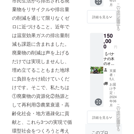
市民生活から排出される廃
年01
バナナ
産発酵
名称：
レ4枚・
こ
月
ジャム
の
バター
バスク
棄物をリサイクルや排出量
ショコ
リ
詰め合
タ
と共に
チー
ラサブ
ー
わせ
ン
しっと
詳細を見る
の削減を通じて限りなくゼ
ズ バ
レ7枚・
を
10セッ
選
り焼き
ナーヌ
コー
択
ト フィ
ロに近づけること。近年で
す
上げて
原材料
ヒーサ
る
ナン
いま
名：バ
ブレ5
は温室効果ガスの排出量削
150
シェ10
す。 国
ナナ
枚・バ
個・
,00
産バナ
（牛窓
ナナサ
減も課題に含まれました。
ジャム1
0
ナ
産）
ブレ4
円
個入り
Draine
卵・砂
枚・フ
廃棄物の削減は声を上げる
／1箱
【バナ
の濃厚
糖・小
ロラン
×10箱
ナの木
な味わ
だけでは実現しませんし、
麦粉・
タン2枚
〜おす
のオー
いをダ
生ク
すめの
ナー募
埋め立てることもまた地球
イレク
リー
：ホワ
支援
お召し
集】
トに伝
ム・は
者：
イト
に負担をかけ続けていくだ
上がり
エコタ
えたい
5人
ちみつ
ショコ
方〜
ン
という
（1歳未
お届
ラサブ
けです。そこで、私たちは
トース
ファー
思いか
け予
満の乳
レ5枚・
ターで
ムが栽
定：
ら、着
児には
プルー
①廃棄物の資源化②熱源と
約5分間
培する
2024
色料や
与えな
ドネー
年06
フィナ
新しい
フレー
いでく
して再利用③農業衰退・高
ジュ６
こ
月
ンシェ
バナナ
の
バーな
ださ
個 賞味
リ
を温め
ブラン
タ
齢化社会・地方過疎化に貢
どの添
い） 内
期限：
ー
てカ
ド金の
ン
加物は
詳細を見る
容量：1
2023年
を
リッと
バナー
献と、これら3つの実現で循
選
一切使
個 賞味
10月
択
させて
ナ
す
用して
期限：
（60
る
環型社会をつくろうと考え
からバ
「Drain
おりま
このプロ
発送日
日） 保