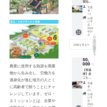
宿泊料
を温め
送いた
くださ
金分 大
てカ
しま
い。」
支援
地
リッと
す。
名称：
者：
BASE
させて
「原材
1人
サブレ
からバ
料及び
缶 原材
お届
￥25,00
ナナ
添加物
け予
料名：
0 朝
ジャム
定：
等の食
バナナ
食・夕
2024
をつけ
品表示
（牛窓
年01
食
てお召
はお届
産）卵
こ
月
￥15,00
し上が
の
け商品
白・バ
リ
0
り下さ
タ
のラベ
ター・
ー
い。 こ
ン
ルに表
詳細を見る
砂糖・
を
のフィ
選
記され
小麦
択
ナン
す
ます。
粉・生
る
シェ
商品開
クリー
50,
は、こ
封前に
ム・コ
000
だわり
は必ず
コア・
円
農業に使用する熱源を廃棄
の技術
お届け
はちみ
【常温
を用い
のリ
つ（1歳
物から生み出し、労働力を
便】皮
て丁寧
ターン
未満の
ごと風
に栽培
に貼付
過疎化が進む地方の人とく
乳児に
味を味
された
された
は与え
支援
わう焦
に高齢者で賄うことにチャ
金のバ
ラベル
者：
ないで
がしバ
ナーナ
2人
や注意
くださ
ナーヌ
レンジしています。ゼロ・
Draine
書きを
お届
い） 内
フィナ
を皮ご
け予
ご確認
容量：
エミッションとは、企業や
ン
定：
と使用
くださ
プレー
シェ・
2024
し、国
い。」
ンサブ