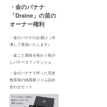
商品の
・金のバナナ
ラベル
に表記
されま
「Draine」の苗の
す。 商
品開封
オーナー権利
前には
必ず貼
付され
たラベ
・金のバナナのお届け（冷
ルや注
意書き
凍して発送いたします）
をご確
認くだ
・皮ごと風味を味わう焦が
さい。
※実際に
しバナーヌフィナンシェ
お届け
する
パッ
・金のバナナで作った完全
ケージ
等のデ
無添加の純国産ジャム詰め
ザイン
が異な
合わせセット
る場合
があり
ますの
であら
かじめ