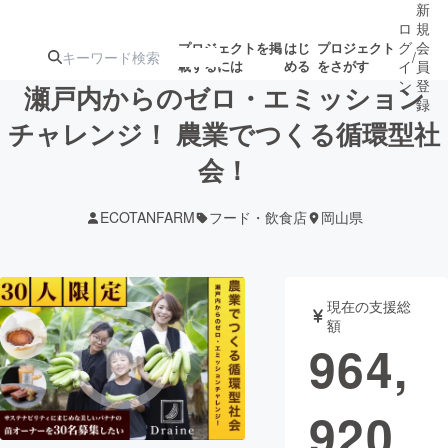
新
ロ
規
グ
会
プロジェクトを掲
はじ
プロジェクト
/
載するには
める
をさがす
イ
員
ン
登
瀬戸内からのゼロ・エミッション
録
チャレンジ！ 農業でつくる循環型社
会！
人気のプロ
注目のリ
注目の新着プロ
募集終了が近いプ
もうすぐ公開
ジェクト
ターン
ジェクト
ロジェクト
されます
ECOTANFARM
フード・飲食店
岡山県
アート・写真
音楽
現在の支援総
テクノロジー・ガジェット
ゲーム・サ
額
964,
映像・映画
書籍・雑誌
920
ビジネス・起業
チャレンジ