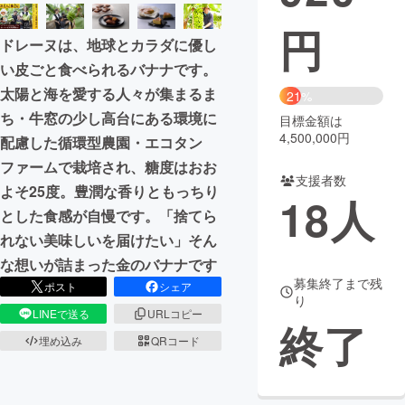
円
まちづくり・地域活性化
ドレーヌは、地球とカラダに優し
い皮ごと食べられるバナナです。
CAMPFIRE for Social Good
CAMPFIRE Creation
太陽と海を愛する人々が集まるま
21%
CAMPFIREふるさと納税
machi-ya
コミュニティ
ち・牛窓の少し高台にある環境に
目標金額は
4,500,000円
配慮した循環型農園・エコタン
ファームで栽培され、糖度はおお
支援者数
よそ25度。豊潤な香りともっちり
18
人
とした食感が自慢です。「捨てら
れない美味しいを届けたい」そん
な想いが詰まった金のバナナです
募集終了まで残
ポスト
シェア
り
LINEで送る
URLコピー
終了
埋め込み
QRコード