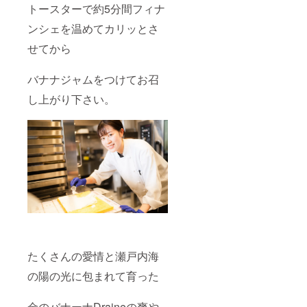
ムが運
トースターで約5分間フィナ
営する
リゾー
ンシェを温めてカリッとさ
ト施
せてから
設
TARI
https://
バナナジャムをつけてお召
www.us
himado
し上がり下さい。
-
tari.co
m/gram
ping/ 名
称：金
のバナ
ナ
「Drain
e」 原
材料
名：バ
ナナ 原
産国
東南ア
たくさんの愛情と瀬戸内海
ジア 産
地 日
の陽の光に包まれて育った
本/岡山
県瀬戸
内市 内
金のバナーナDraineの爽や