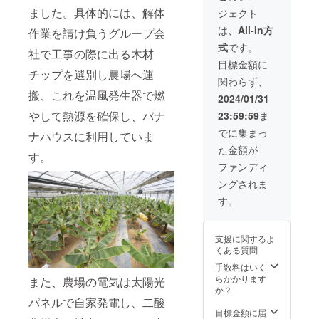
ナナ
e」の品
せん。
から（3
存方
ました。具体的には、解体
ジェクト
ジャム
種は、
瀬戸内
日） 保
法：直
をつけ
市場に
海の陽
は、
All-In方
存方
作業を請け負うグループ会
接日
てお召
多く流
の光に
法：5℃
光・高
式
です。
し上が
通する
包まれ
社で工事の際に出る木材
以下 ■
温多湿
り下さ
キャベ
て育っ
目標金額に
こちら
を避け
い。 こ
ン
チップを選別し農場へ運
た金の
のリ
保存 ■
関わらず、
のフィ
ディッ
バナー
ターン
こちら
搬、これを温風発生器で燃
ナン
シュで
ナ
2024/01/31
スケ
のリ
シェ
はな
Draine
ジュー
ターン
やして熱源を確保し、バナ
23:59:59
ま
は、こ
く、糖
の爽や
ルにつ
スケ
だわり
度が高
かな香
でに集まっ
いて
ジュー
ナハウスに利用していま
の技術
くて皮
りをぜ
2023年
ルにつ
た金額が
を用い
が薄い
ひご堪
す。
8月末
いて
て丁寧
といわ
能くだ
ファンディ
クラ
2023年
に栽培
れるグ
さい。
ウド
8月末
ングされま
された
ロス
ファン
クラ
金のバ
ミッ
す。
ディン
ウド
ナーナ
チェル
グ終了
ファン
Draine
です。
2023年
ディン
を皮ご
こちら
9月初旬
グ終了
支援に関するよ
と使用
のバナ
リ
2023年
くある質問
し、国
ナの苗
ターン
9月初旬
産発酵
のオー
手数料はいく
発送
リ
バター
ナー様
らかかります
また、農場の電気は太陽光
ターン
と共に
を募集
か？
発送
しっと
してい
パネルで自家発電し、二酸
り焼き
ます。
目標金額に届