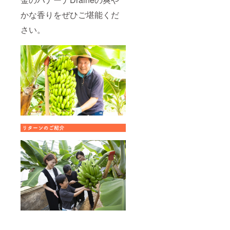
容量：
賞味期
かな香りをぜひご堪能くだ
限：
2024年
さい。
8月 保
存方
法：直
接日光
を避
けㇾ冷
暗所で
保存 ※
開封後
は10℃
以下で
保存
し、お
早めに
お召し
がりく
ださ
い。 ※
原材料
及び添
加物等
の食品
表示は
お届け