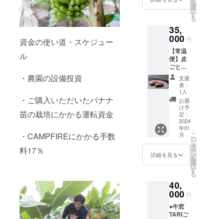
を
ケーキ
た、宝
選
択
です。
箱のよ
す
る
なめら
うなサ
35,
かな食
ブレ缶
感と、
000
です。
円
資金の使い道・スケジュー
バナナ
「原材
【常温
の香り
料及び
ル
便】皮
がひろ
添加物
ごと風
がる唯
等の食
味を味
一無二
品表示
・農園の設備投資
支援
わう焦
の癖に
はお届
者：
がしバ
なる味
け商品
1人
ナーヌ
です。
・ご購入いただいたバナナ
のラベ
お届
フィナ
冷凍で
ルに表
け予
苗の栽培にかかる運転資金
ンシェ
食べて
定：
記され
10個入
2024
も良
ます。
年01
り 10
し、解
商品開
こ
月
・CAMPFIREにかかる手数
セット
凍して
の
封前に
リ
〜おす
食べて
タ
は必ず
料17％
ー
すめの
も良し
ン
お届け
詳細を見る
を
お召し
でさま
選
のリ
択
上がり
ざまな
す
ターン
る
方〜
食感を
に貼付
40,
トース
味わう
された
ターで
000
ことが
ラベル
円
約5分間
できま
や注意
●牛窓
フィナ
す。 冷
書きを
TARIご
ンシェ
凍で郵
ご確認