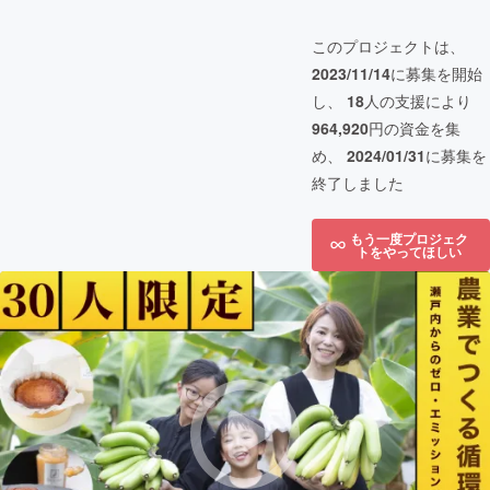
このプロジェクトは、
2023/11/14
に募集を開始
し、
18
人の支援により
964,920
円の資金を集
め、
2024/01/31
に募集を
終了しました
もう一度プロジェク
トをやってほしい