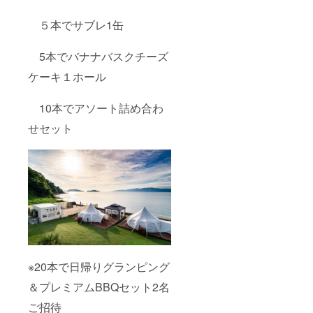
2024年
7月
５本でサブレ1缶
苗の成
長を
HP・
5本でバナナバスクチーズ
ファー
ムお知
ケーキ１ホール
らせ・
メール
にて画
10本でアソート詰め合わ
像付き
で進捗
せセット
報告
2024年
8
月
リター
ン発送
※20本で日帰りグランピング
＆プレミアムBBQセット2名
ご招待