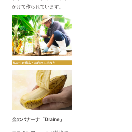
て育っ
により
かけて作られています。
た金の
異な
バナー
る）
ナ
2本で
Draine
ジャム
の爽や
各種1瓶
かな香
3本で
りをぜ
フィナ
ひご堪
ンシェ5
能くだ
個入り
さい。
５本
でサブ
レ1缶
5本で
バナナ
バスク
チーズ
ケーキ
１ホー
ル 10
本でア
ソート
詰め合
わせ
セット
金のバナーナ「Draine」
※20本で
日帰り
グラン