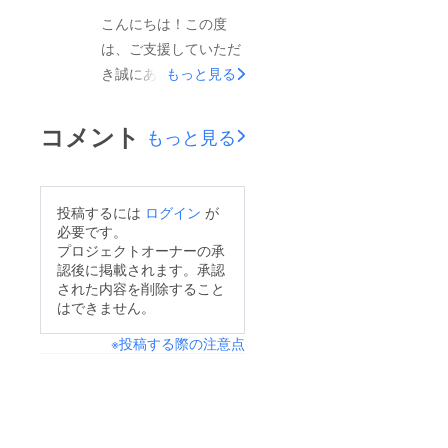
こんにちは！この度
は、ご支援していただ
き誠にありがとうござ
もっと見る
いました。「苗のオー
ナー権利」をご支援し
コメント
もっと見る
てくださった方の専用
の苗栽培がスタートし
ました！オーナー様に
投稿するには
ログイン
が
喜んでいただけるよ
必要です。
う。スタッフ一同心を
プロジェクトオーナーの承
認後に掲載されます。承認
込めて育ててまいりま
された内容を削除すること
す！■リターン・ご購
はできません。
入いただいた、バナナ
※投稿する際の注意点
の苗から収穫できるバ
ナナ（約80本～100
本）※最低保証80本・
バナナを他のリターン
品や株式会社エコタン