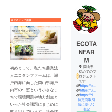
ECOTA
NFAR
M
岡山県
初めまして。私たち農業法
初めてのプ
人エコタンファームは、瀬
ロジェクト
です
戸内海に面した岡山県瀬戸
https://ecotan-farm.co.jp/
内市の牛窓という小さなま
https://ushimado-tari.com/
https://draine.jp/
ちで環境問題や地方創生と
特定商取引
いった社会課題にまじめに
法に基づく
表記
取り組んでいます。社会課