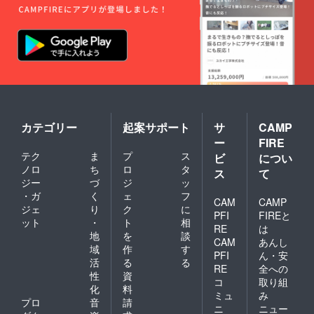
カテゴリー
起案サポート
サ
CAMP
ー
FIRE
テク
ま
プ
ス
ビ
につい
ノロ
ち
ロ
タ
ス
て
ジー
づ
ジ
ッ
・ガ
く
ェ
フ
CAM
CAMP
ジェ
り
ク
に
PFI
FIREと
ット
・
ト
相
RE
は
地
を
談
CAM
あんし
域
作
す
PFI
ん・安
活
る
る
RE
全への
性
資
コ
取り組
化
料
ミュ
み
プロ
音
請
ニ
ニュー