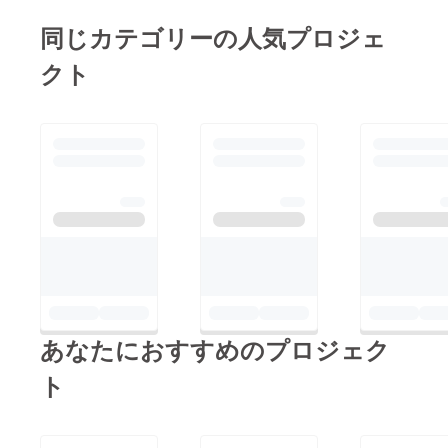
ファームの商品と交換
同じカテゴリーの人気プロジェ
する引換券（本数によ
クト
り異なる） 2本で
ジャム各種1瓶 3本で
フィナンシェ5個入
り ５本でサブレ1
缶 5本でバナナバス
クチーズケーキ１ホー
ル 10本でアソート詰
め合わせセット※20本
で日帰りグランピング
＆プレミアムBBQセッ
ト2名ご招待※40本で
あなたにおすすめのプロジェク
大地の宿泊4名様まで
素泊まりご招待■エビ
ト
釣り体験・エコタン
ファームが運営してい