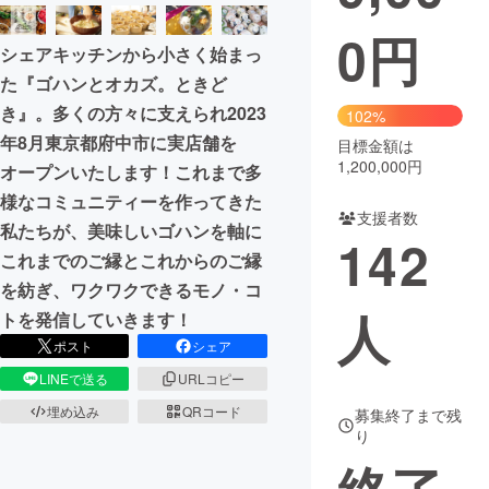
0
円
まちづくり・地域活性化
シェアキッチンから小さく始まっ
た『ゴハンとオカズ。ときど
CAMPFIRE for Social Good
CAMPFIRE Creation
き』。多くの方々に支えられ2023
102%
CAMPFIREふるさと納税
machi-ya
コミュニティ
年8月東京都府中市に実店舗を
目標金額は
1,200,000円
オープンいたします！これまで多
様なコミュニティーを作ってきた
支援者数
私たちが、美味しいゴハンを軸に
142
これまでのご縁とこれからのご縁
を紡ぎ、ワクワクできるモノ・コ
人
トを発信していきます！
ポスト
シェア
LINEで送る
URLコピー
埋め込み
QRコード
募集終了まで残
り