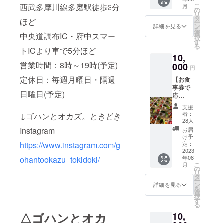
物を購
②お礼
を込め
こ
西武多摩川線多磨駅徒歩3分
月
入させ
のメー
の
て、丁
リ
ていた
ル＆ス
タ
寧に手
ほど
ー
だきま
テッ
ン
作りし
詳細を見る
を
す。 ①
カー1枚
選
ていた
中央道調布IC・府中スマー
択
お花や
す
だきま
る
植物に
トICより車で5分ほど
した。
10,
お名前
クルミ
営業時間：8時～19時(予定)
を飾ら
000
ボタン
円
せてい
付きで
定休日：毎週月曜日・隔週
【お食
ただき
す。
事券で
ます。
取っ手
日曜日(予定)
応
(OPEN
部分の
援！！
から一
色は
支援
】 ①お
か月程
青・黄
者：
↓ゴハンとオカズ。ときどき
食事券
度)
28人
色・赤
10000
Instagr
Instagram
の3色の
お届
円分
amでも
け予
ご用意
(500円
掲載い
定：
https://www.instagram.com/g
があり
分×20
2023
たしま
ますが
年08
ohantookazu_tokidoki/
枚) ご利
す。 載
お選び
こ
月
用期
せたい
の
いただ
リ
間：
お名前
タ
けませ
ー
2023年
を備考
ン
詳細を見る
ん！届
を
9月～
欄にご
選
いてか
択
2024年
記入く
す
らのお
る
8月ま
ださ
楽し
△ゴハンとオカ
10,
で 他
い。 (匿
み！ ②
のサー