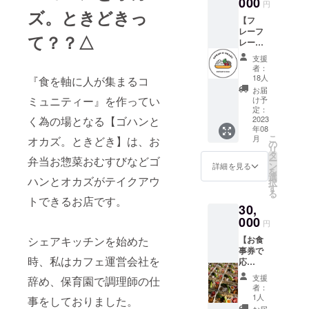
000
名・会
オープ
円
ビス券
社名可
ズ。ときどきっ
ン後半
【フ
と併用
です) ②
年間こ
レーフ
不可。
お礼の
のエコ
て？？△
レー！
1000円
メール
バッグ
全力応
以上の
＆ス
持参
支援
援
ご利用
テッ
者：
で、
券！！
で1枚・
カー2枚
18人
『食を軸に人が集まるコ
1000円
】
3000円
お届
以上お
①Insta
以上の
ミュニティー』を作ってい
け予
買い物
gramで
ご利用
定：
された
も掲載
2023
く為の場となる【ゴハンと
で2枚お
方には
年08
いたし
使いい
煮卵プ
こ
月
オカズ。ときどき】は、お
ます。
ただけ
の
レゼン
リ
(投稿と
ます。
タ
トいた
弁当お惣菜おむすびなどゴ
ー
して残
②お礼
ン
詳細を見る
します♪
を
させて
のメー
選
ハンとオカズがテイクアウ
(品切れ
択
いただ
ル＆ス
す
の場合
る
きます)
テッ
トできるお店です。
やアレ
30,
載せた
カー1枚
ルギー
いお名
000
③オー
円
の方は
前を備
プニン
相応の
【お食
シェアキッチンを始めた
考欄に
グパー
物をご
事券で
ご記入
ティー
用意い
時、私はカフェ運営会社を
応
くださ
招待券
たしま
援！！
い。 (匿
×1枚(1
支援
す。) ③
辞め、保育園で調理師の仕
】 ①お
名・会
枚につ
者：
お礼の
食事券
社名可
き大人1
1人
事をしておりました。
メール
30000
です) ②
名・小
お届