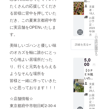
応
コバッ
援！！
グ！！
たくさんの応援してくださ
支援
】 ①お
(横27㎝
者：
食事券
る皆様に背中を押していた
×縦19
18人
(500円
㎝ 手
お届
だき、この夏東京都府中市
×10枚)
作りで
け予
ご利用
すので
定：
に実店舗をOPENいたしま
期間：
2023
多少サ
年08
2023年
イズは
す。
こ
月
9月～
前後い
の
リ
2024年
たしま
タ
ー
8月まで
す。)
ン
美味しいゴハンと優しい味
詳細を見る
を
他の
シェア
選
択
サービ
のオカズを軸に誰かにとっ
キッチ
す
る
ス券と
ン時代
て心地よい居場所だった
5,0
併用不
からの
可。
00
熱い繋
円
り、行くと元気をもらえる
1000円
がりに
【ＯＰ
以上の
よりク
ようなそんな場所を
ＥＮ祝
ご利用
ラウド
いのお
で1枚・
ファン
皆様と一緒に作っていきた
花で応
3000円
ディン
支援
援！！
以上の
グで復
いと思っております！！！
者：
】 ＯＰ
ご利用
活しま
29人
ＥＮ時
で2枚お
す！ 利
お届
店頭に
☆店舗情報☆
使いい
用者様
け予
飾るお
ただけ
定：
に一つ
東京都府中市朝日町2-30-4
花や植
2023
ます。
一つ心
年08