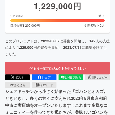
1,229,000
円
終了
102
%達成
目標金額
1,200,000
円
支援者数
142
人
このプロジェクトは、
2023/07/07
に募集を開始し、
142
人の支援
により
1,229,000
円の資金を集め、
2023/07/31
に募集を終了し
ました
もう一度プロジェクトをやってほしい
ポスト
シェア
LINEで送る
URLコピー
埋め込み
QRコード
シェアキッチンから小さく始まった『ゴハンとオカズ。
ときどき』。多くの方々に支えられ2023年8月東京都府
中市に実店舗をオープンいたします！これまで多様なコ
ミュニティーを作ってきた私たちが、美味しいゴハンを