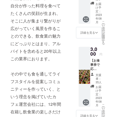
①Insta
お届
自分が作った料理を食べて
gramで
け予
お名前
定：
たくさんの笑顔が生まれ、
を掲載
2023
年08
いたし
そこに人が集まり繋がりが
こ
月
ます。
の
リ
載せた
広がっていく風景を作るこ
タ
ー
いお名
ン
詳細を見る
を
とのできる、飲食業の魅力
前を備
選
択
考欄に
す
る
にどっぷりとはまり、アル
ご記入
3,0
くださ
バイトを含めると20年以上
い。 (匿
00
円
名・会
この業界におります。
【お食
社名可
事券で
です) ②
応
お礼の
援！！
その中でも食を通してライ
メール
支援
】 ①お
者：
フスタイルを提案しコミュ
食事券
35人
(500円
お届
ニティーを作っていく、と
×6枚) ご
け予
利用期
定：
いう理念を掲げていたカ
間：
2023
年08
2023年
フェ運営会社には、12年間
こ
月
9月～
の
リ
2024年
在籍し飲食業の楽しさだけ
タ
ー
8月ま
ン
詳細を見る