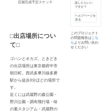
店舗完成予定スケッチ
談したらいい
ですか？
ヘルプページを
見る
このプロジェクト
□出店場所につい
の問題報告は
こち
ら
よりお問い合わ
て□
せください
ゴハンとオカズ。ときどき
の出店場所は東京都府中市
朝日町。西武多摩川線多磨
駅から徒歩3分ほどの場所で
す。
近くには武蔵野の森公園・
野川公園・調布飛行場・味
の素スタジアム・武蔵野の