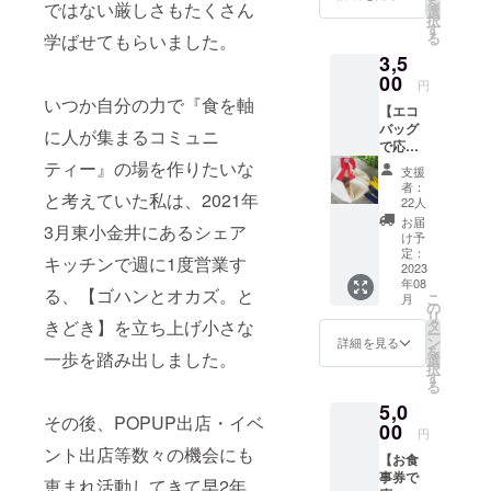
を
ではない厳しさもたくさん
で 他
選
択
のサー
す
る
学ばせてもらいました。
ビス券
3,5
と併用
不可。
00
円
1000円
いつか自分の力で『食を軸
【エコ
以上の
バッグ
ご利用
に人が集まるコミュニ
で応
で1枚・
援！！
3000円
ティー』の場を作りたいな
支援
】 ①東
以上の
者：
と考えていた私は、2021年
久留米
ご利用
22人
にある
で2枚お
お届
3月東小金井にあるシェア
就労支
使いい
け予
援施
ただけ
定：
キッチンで週に1度営業す
設 コ
2023
ます。
年08
イノニ
②お礼
る、【ゴハンとオカズ。と
こ
月
アさ
のメー
の
リ
ん
ル
タ
きどき】を立ち上げ小さな
ー
https://
ン
詳細を見る
を
www.in
一歩を踏み出しました。
選
択
stagra
す
る
m.com/
5,0
koinoni
その後、POPUP出店・イベ
a8man/
00
円
とのコ
ント出店等数々の機会にも
【お食
ラボお
事券で
弁当エ
恵まれ活動してきて早2年。