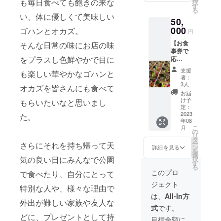
も毎日食べても飽きの来な
択
して残
テッ
す
る
させて
カー1枚
い、体に優しくて美味しい
50,
いただ
③オー
きます)
000
プニン
ゴハンとオカズ。
円
載せた
グパー
【お食
いお名
そんな日常の味にお店の味
ティー
事券で
前を備
招待券
をプラスし色鮮やかで目に
応
考欄に
×1枚(1
援！！
ご記入
枚につ
支援
も楽しい華やかなゴハンと
】 ①お
くださ
き大人1
者：
食事券
い。 (匿
名・小
3人
オカズを皆さんにも食べて
50000
名・会
学生以
お届
円分
社名可
下のお
け予
もらいたいなと思いまし
(500円
です) ②
定：
子様1名
×100枚)
2023
お礼の
た。
入店可)
年08
ご利用
メール
こ
月
期間：
とス
の
リ
2023年
テッ
タ
ー
さらにそれを持ち帰って天
9月～
カー×6
ン
詳細を見る
を
2024年
枚 ③
選
気の良い日にみんなで公園
択
8月ま
オープ
す
る
で 他
ニング
このプロ
で食べたり、自分にとって
のサー
パー
ジェクト
ビス券
ティー
特別な人や、様々な理由で
と併用
招待券
は、
All-In方
不可。
外出が難しい家族や友人な
×4枚(1
式
です。
1000円
枚につ
どに、プレゼントとして持
以上の
き大人1
目標金額に