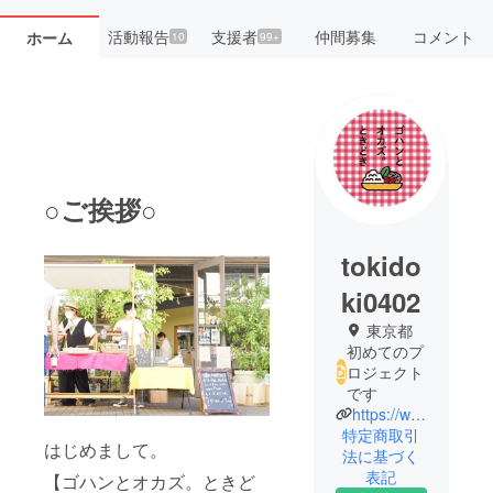
活動報告
支援者
仲間募集
コメント
ホーム
10
99+
○ご挨拶○
tokido
ki0402
東京都
初めてのプ
ロジェクト
です
https://www.instagram.com/gohantookazu_tokidoki/
特定商取引
はじめまして。
法に基づく
表記
【ゴハンとオカズ。ときど