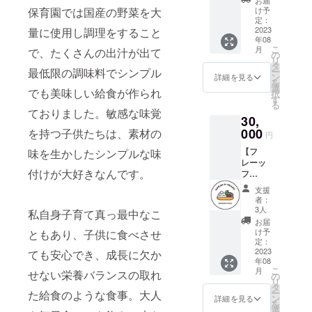
とス
円分
お礼の
学生以
け予
保育園では国産の野菜を大
テッ
(500円
メール
定：
下のお
カー1枚
×60枚)
2023
量に使用し調理をすること
とス
子様1名
年08
ご利用
テッ
入店可)
こ
月
で、たくさんの出汁が出て
期間：
カー2枚
の
リ
2023年
③オー
タ
ー
最低限の調味料でシンプル
9月～
プニン
ン
詳細を見る
を
2024年
グパー
選
でも美味しい給食が作られ
択
8月ま
ティー
す
る
で 他
招待券
ておりました。敏感な味覚
30,
のサー
×2枚(1
ビス券
000
枚につ
を持つ子供たちは、素材の
円
と併用
き大人1
【フ
味を生かしたシンプルな味
不可。
名・小
レーッ
1000円
学生以
付けが大好きなんです。
フ
以上の
下のお
レーッ
ご利用
子様1名
支援
！MAX
で1枚・
入店可)
者：
応援
3000円
3人
私自身子育て真っ最中なこ
券！！
以上の
お届
】
ご利用
け予
ともあり、子供に食べさせ
①Insta
で2枚お
定：
gramで
2023
使いい
ても安心でき、成長に欠か
年08
お名前
ただけ
こ
月
せない栄養バランスの取れ
を掲載
ます。
の
リ
いたし
②お礼
タ
ー
た給食のような食事。大人
ます。
のメー
ン
詳細を見る
を
(投稿と
ル＆ス
選