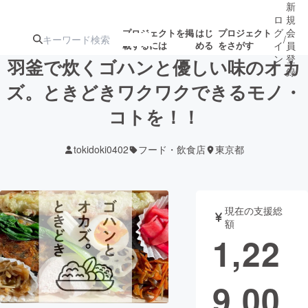
新
ロ
規
グ
会
プロジェクトを掲
はじ
プロジェクト
/
載するには
める
をさがす
イ
員
ン
登
羽釜で炊くゴハンと優しい味のオカ
録
ズ。ときどきワクワクできるモノ・
コトを！！
人気のプロ
注目のリ
注目の新着プロ
募集終了が近いプ
もうすぐ公開
ジェクト
ターン
ジェクト
ロジェクト
されます
tokidoki0402
フード・飲食店
東京都
アート・写真
音楽
現在の支援総
テクノロジー・ガジェット
ゲーム・サ
額
1,22
映像・映画
書籍・雑誌
9,00
ビジネス・起業
チャレンジ