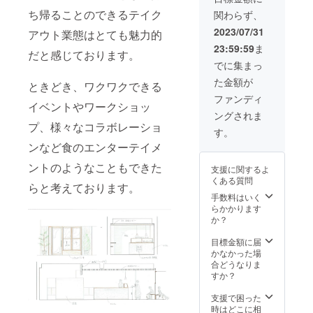
ご利用
名・小
ち帰ることのできるテイク
関わらず、
で1枚・
学生以
3000円
下のお
2023/07/31
アウト業態はとても魅力的
以上の
子様1名
23:59:59
ま
ご利用
入店可)
だと感じております。
で2枚お
でに集まっ
使いい
た金額が
ただけ
ときどき、ワクワクできる
ます。
ファンディ
イベントやワークショッ
②お礼
ングされま
のメー
プ、様々なコラボレーショ
ル＆ス
す。
テッ
ンなど食のエンターテイメ
カー1枚
③オー
ントのようなこともできた
支援に関するよ
プニン
くある質問
グパー
らと考えております。
ティー
手数料はいく
招待券
らかかります
×2枚(1
か？
枚につ
き大人1
目標金額に届
名・小
かなかった場
学生以
合どうなりま
下のお
すか？
子様1名
入店可)
支援で困った
時はどこに相