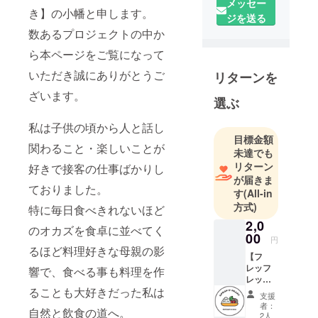
メッセー
き】の小幡と申します。
ジを送る
数あるプロジェクトの中か
ら本ページをご覧になって
いただき誠にありがとうご
リターンを
ざいます。
選ぶ
私は子供の頃から人と話し
目標金額
関わること・楽しいことが
未達でも
リターン
好きで接客の仕事ばかりし
が届きま
ておりました。
す
(All-in
方式)
特に毎日食べきれないほど
2,0
のオカズを食卓に並べてく
00
円
るほど料理好きな母親の影
【フ
レッフ
響で、食べる事も料理を作
レッ応
援
ることも大好きだった私は
支援
券！！
者：
自然と飲食の道へ。
】
2人