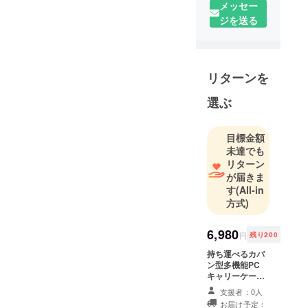
メッセー
くお願い致
ジを送る
します。
リターンを
選ぶ
目標金額
未達でも
リターン
が届きま
す
(All-in
方式)
6,980
円
残り200
持ち運べるカバ
ン型多機能PC
キャリーケース
をお送りいたし
支援者：0人
ます。
お届け予定：