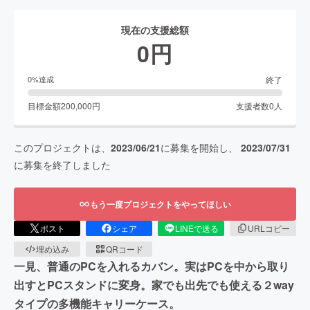
現在の支援総額
0
円
終了
0
%達成
目標金額
200,000
円
支援者数
0
人
このプロジェクトは、
2023/06/21
に募集を開始し、
2023/07/31
に募集を終了しました
もう一度プロジェクトをやってほしい
ポスト
シェア
LINEで送る
URLコピー
埋め込み
QRコード
一見、普通のPCを入れるカバン。実はPCを中から取り
出すとPCスタンドに変身。家でも出先でも使える２way
タイプの多機能キャリーケース。