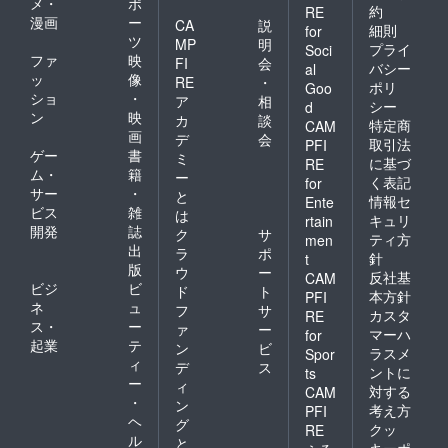
メ・
ポ
約
RE
漫画
ー
CA
説
細則
for
ツ
MP
明
プライ
Soci
ファ
映
FI
会
バシー
al
ッ
像
RE
・
ポリ
Goo
ショ
・
ア
相
シー
d
ン
映
カ
談
特定商
CAM
画
デ
会
取引法
PFI
ゲー
書
ミ
に基づ
RE
ム・
籍
ー
く表記
for
サー
・
と
情報セ
Ente
ビス
雑
は
キュリ
rtain
開発
誌
ク
サ
ティ方
men
出
ラ
ポ
針
t
版
ウ
ー
反社基
CAM
ビジ
ビ
ド
ト
本方針
PFI
ネ
ュ
フ
サ
カスタ
RE
ス・
ー
ァ
ー
マーハ
for
起業
テ
ン
ビ
ラスメ
Spor
ィ
デ
ス
ントに
ts
ー
ィ
対する
CAM
・
ン
考え方
PFI
ヘ
グ
クッ
RE
ル
と