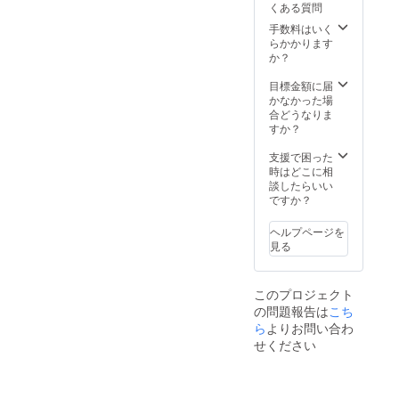
くある質問
手数料はいく
らかかります
か？
目標金額に届
かなかった場
合どうなりま
すか？
支援で困った
時はどこに相
談したらいい
ですか？
ヘルプページを
見る
このプロジェクト
の問題報告は
こち
ら
よりお問い合わ
せください