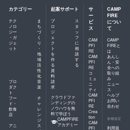
カテゴリー
起案サポート
サ
CAMP
ー
FIRE
テク
ま
プ
ス
ビ
につい
ノロ
ち
ロ
タ
ス
て
ジー
づ
ジ
ッ
・ガ
く
ェ
フ
CAM
CAMP
ジェ
り
ク
に
PFI
FIREと
ット
・
ト
相
RE
は
地
を
談
CAM
あんし
域
作
す
PFI
ん・安
活
る
る
RE
全への
性
資
コ
取り組
化
料
ミュ
み
プロ
音
請
ニ
ニュー
ダク
楽
求
ティ
ス
ト
CAM
ヘルプ
クラウドファ
フー
チ
PFI
お問い
ンディングの
ド・
ャ
RE
合わせ
ノウハウを無
飲食
レ
Crea
料で学ぼう
店
ン
tion
各種規定
CAMPFIRE
ジ
CAM
アカデミー
アニ
ス
利用規
PFI