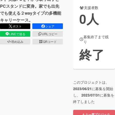
PCスタンドに変身。家でも出先
支援者数
まちづくり・地域活性化
0
人
でも使える２wayタイプの多機能
キャリーケース。
CAMPFIRE for Social Good
CAMPFIRE Creation
ポスト
シェア
CAMPFIREふるさと納税
machi-ya
コミュニティ
LINEで送る
URLコピー
募集終了まで残
り
埋め込み
QRコード
終了
このプロジェクトは、
2023/06/21
に募集を開始
し、
2023/07/31
に募集を
終了しました
もう一度プロジェク