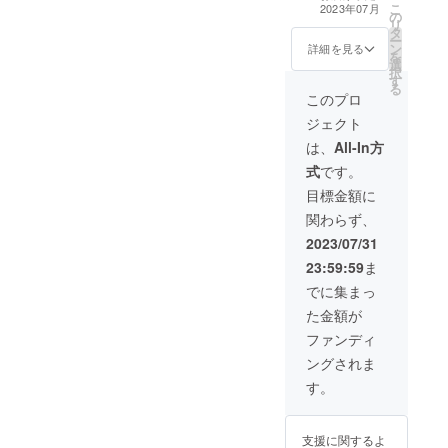
こ
2023年07月
の
リ
タ
ー
ン
詳細を見る
を
選
択
す
る
このプロ
ジェクト
は、
All-In方
式
です。
目標金額に
関わらず、
2023/07/31
23:59:59
ま
でに集まっ
た金額が
ファンディ
ングされま
す。
支援に関するよ