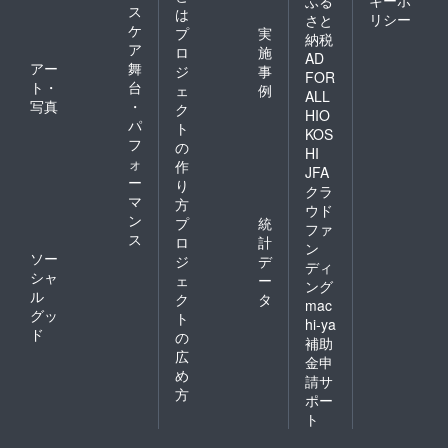
キーポ
ふる
ス
は
リシー
さと
ケ
プ
実
納税
ア
ロ
施
AD
アー
舞
ジ
事
FOR
ト・
台
ェ
例
ALL
写真
・
ク
HIO
パ
ト
KOS
フ
の
HI
ォ
作
JFA
ー
り
クラ
マ
方
ウド
ン
プ
統
ファ
ス
ロ
計
ン
ソー
ジ
デ
ディ
シャ
ェ
ー
ング
ル
ク
タ
mac
グッ
ト
hi-ya
ド
の
補助
広
金申
め
請サ
方
ポー
ト