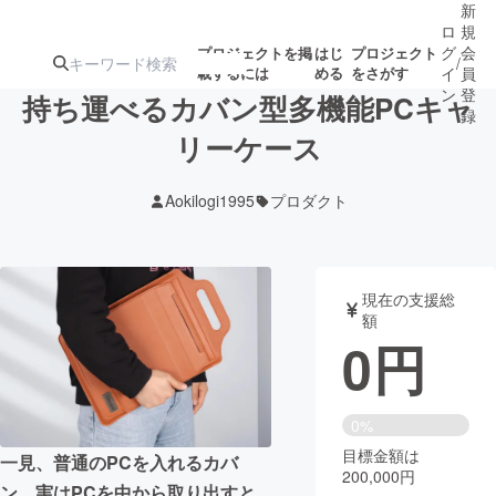
新
ロ
規
グ
会
プロジェクトを掲
はじ
プロジェクト
/
載するには
める
をさがす
イ
員
ン
登
持ち運べるカバン型多機能PCキャ
録
リーケース
人気のプロ
注目のリ
注目の新着プロ
募集終了が近いプ
もうすぐ公開
Aokilogi1995
プロダクト
ジェクト
ターン
ジェクト
ロジェクト
されます
アート・写真
音楽
現在の支援総
額
0
円
テクノロジー・ガジェット
ゲーム・サ
映像・映画
書籍・雑誌
0%
目標金額は
一見、普通のPCを入れるカバ
200,000円
ビジネス・起業
チャレンジ
ン。実はPCを中から取り出すと