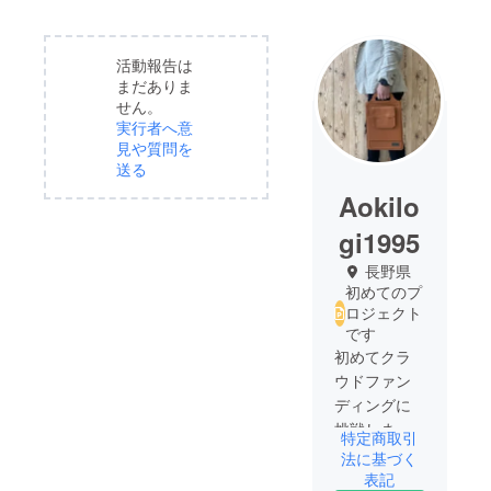
活動報告は
まだありま
せん。
実行者へ意
見や質問を
送る
Aokilo
gi1995
長野県
初めてのプ
ロジェクト
です
初めてクラ
ウドファン
ディングに
挑戦しま
特定商取引
す！
法に基づく
応援よろし
表記