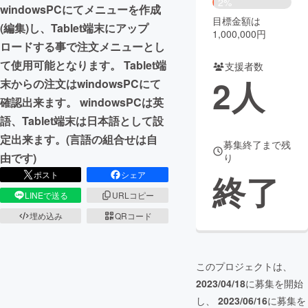
2%
windowsPCにてメニューを作成
目標金額は
まちづくり・地域活性化
(編集)し、Tablet端末にアップ
1,000,000円
ロードする事で注文メニューとし
て使用可能となります。 Tablet端
支援者数
CAMPFIRE for Social Good
CAMPFIRE Creation
2
人
末からの注文はwindowsPCにて
CAMPFIREふるさと納税
machi-ya
コミュニティ
確認出来ます。 windowsPCは英
語、Tablet端末は日本語として設
定出来ます。(言語の組合せは自
募集終了まで残
由です)
り
終了
ポスト
シェア
LINEで送る
URLコピー
埋め込み
QRコード
このプロジェクトは、
2023/04/18
に募集を開始
し、
2023/06/16
に募集を