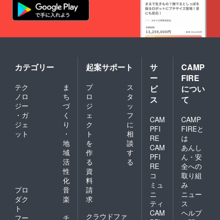
カテゴリー
起案サポート
サ
CAMP
ー
FIRE
テク
ま
プ
ス
ビ
につい
ノロ
ち
ロ
タ
ス
て
ジー
づ
ジ
ッ
・ガ
く
ェ
フ
CAM
CAMP
ジェ
り
ク
に
PFI
FIREと
ット
・
ト
相
RE
は
地
を
談
CAM
あんし
域
作
す
PFI
ん・安
活
る
る
RE
全への
性
資
コ
取り組
化
料
ミュ
み
プロ
音
請
ニ
ニュー
ダク
楽
求
ティ
ス
ト
CAM
ヘルプ
クラウドファ
フー
チ