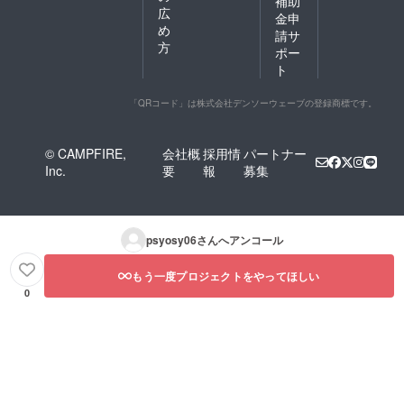
補助
広
金申
め
請サ
方
ポー
ト
「QRコード」は株式会社デンソーウェーブの登録商標です。
© CAMPFIRE,
会社概
採用情
パートナー
Inc.
要
報
募集
psyosy06
さんへアンコール
もう一度プロジェクトをやってほしい
0