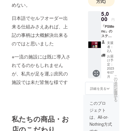
方式)
めない。
5,0
日本語でセルフオーダー出
00
円
来る仕組みさえあれば、上
「PSMe
nu」の
記の事柄は大概解決出来る
ステッ
カーを
のではと思いました
支援
進呈致
者：
します
2人
※一流の施設には既に導入さ
お届
け予
れてるのかもしれません
定：
2023
年07
が、私共が足を運ぶ庶民の
こ
月
の
リ
施設では未だ皆無な様です
タ
ー
ン
詳細を見る
を
選
択
す
る
このプロ
ジェクト
私たちの商品・お
は、All-or-
Nothing方式
店のこだわり