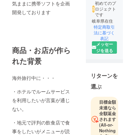
気ままに携帯ソフトを企画
初めてのプ
ロジェクト
開発しております
です
岐阜県在住
特定商取引
法に基づく
表記
メッセー
商品・お店が作ら
ジを送る
れた背景
リターンを
海外旅行中に・・・
選ぶ
・ホテルでルームサービス
を利用したいが言葉が通じ
目標金額
未達なら
ない。
全額返金
されます
・地元で評判の飲食店で食
(All-or-
Nothing
事をしたいがメニューが読