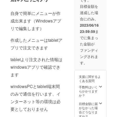
です。
目標金額を
達成した場
自身で簡単にメニューが作
合にのみ、
成出来ます（Windowsアプ
2023/06/16
リで編集します）
23:59:59
ま
でに集まっ
作成したメニューはtabletア
た金額が
プリで注文できます
ファンディ
ングされま
tabletより注文された情報は
す。
windowsアプリで確認でき
ます
支援に関するよ
くある質問
windowsPCとtablet端末間
手数料はいく
らかかります
のみで通信を行います、イ
か？
ンターネット等の環境は必
目標金額に届
かなかった場
要としておりません
合どうなりま
すか？