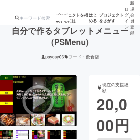
新
ロ
規
グ
会
プロジェクトを掲
はじ
プロジェクト
/
載するには
める
をさがす
イ
員
ン
登
自分で作るタブレットメニュー
録
(PSMenu)
人気のプロ
注目のリ
注目の新着プロ
募集終了が近いプ
もうすぐ公開
psyosy06
フード・飲食店
ジェクト
ターン
ジェクト
ロジェクト
されます
アート・写真
音楽
現在の支援総
額
20,0
テクノロジー・ガジェット
ゲーム・サ
00
円
映像・映画
書籍・雑誌
ビジネス・起業
チャレンジ