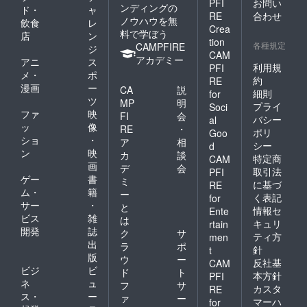
PFI
お問い
ンディングの
ド・
ャ
RE
合わせ
ノウハウを無
飲食
レ
Crea
料で学ぼう
店
ン
tion
各種規定
CAMPFIRE
ジ
CAM
アカデミー
アニ
ス
利用規
PFI
メ・
ポ
約
RE
漫画
ー
CA
説
細則
for
ツ
MP
明
プライ
Soci
ファ
映
FI
会
バシー
al
ッ
像
RE
・
ポリ
Goo
ショ
・
ア
相
シー
d
ン
映
カ
談
特定商
CAM
画
デ
会
取引法
PFI
ゲー
書
ミ
に基づ
RE
ム・
籍
ー
く表記
for
サー
・
と
情報セ
Ente
ビス
雑
は
キュリ
rtain
開発
誌
ク
サ
ティ方
men
出
ラ
ポ
針
t
版
ウ
ー
反社基
CAM
ビジ
ビ
ド
ト
本方針
PFI
ネ
ュ
フ
サ
カスタ
RE
ス・
ー
ァ
ー
マーハ
for