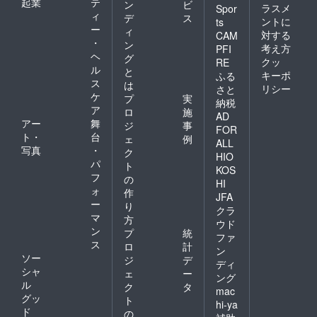
起業
テ
ン
ビ
ラスメ
Spor
ィ
デ
ス
ントに
ts
ー
ィ
対する
CAM
・
ン
考え方
PFI
ヘ
グ
クッ
RE
ル
と
キーポ
ふる
ス
は
リシー
さと
ケ
プ
実
納税
ア
ロ
施
AD
アー
舞
ジ
事
FOR
ト・
台
ェ
例
ALL
写真
・
ク
HIO
パ
ト
KOS
フ
の
HI
ォ
作
JFA
ー
り
クラ
マ
方
ウド
ン
プ
統
ファ
ス
ロ
計
ン
ソー
ジ
デ
ディ
シャ
ェ
ー
ング
ル
ク
タ
mac
グッ
ト
hi-ya
ド
の