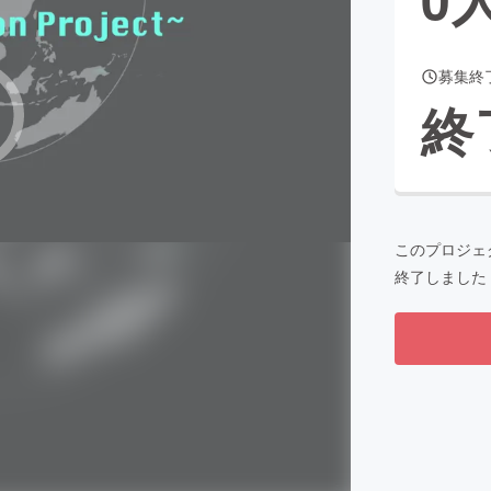
募集終
CAMPFIRE for Social Good
CAMPFIRE Creation
終
CAMPFIREふるさと納税
machi-ya
コミュニティ
このプロジェ
終了しました