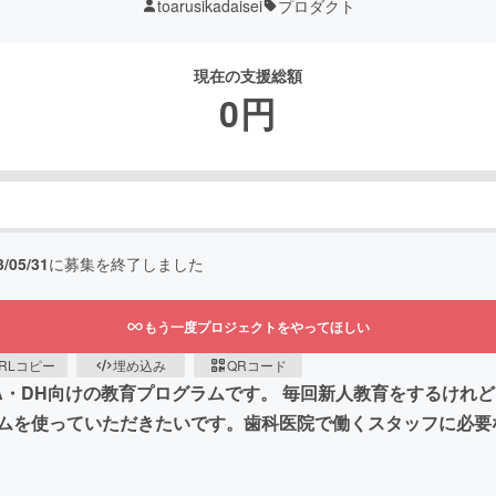
toarusikadaisei
プロダクト
現在の支援総額
0
円
3/05/31
に募集を終了しました
もう一度プロジェクトをやってほしい
RLコピー
埋め込み
QRコード
A・DH向けの教育プログラムです。 毎回新人教育をするけれ
ムを使っていただきたいです。歯科医院で働くスタッフに必要