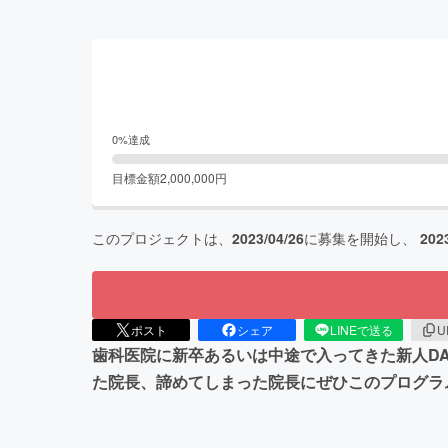
0
%達成
目標金額
2,000,000
円
このプロジェクトは、
2023/04/26
に募集を開始し、
202
ポスト
シェア
LINEで送る
U
歯科医院に新卒あるいは中途で入ってきた新人D
た院長、諦めてしまった院長にぜひこのプログラ