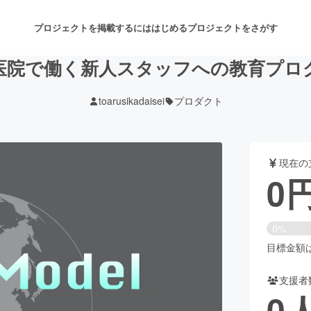
プロジェクトを掲載するには
はじめる
プロジェクトをさがす
医院で働く新人スタッフへの教育プロ
toarusikadaisei
プロダクト
注目のリターン
注目の新着プロジェクト
募集終了が近いプロジェクト
も
現在の
音楽
舞台・パフォーマンス
0
ゲーム・サービス開発
フード・飲食店
0%
書籍・雑誌出版
アニメ・漫画
目標金額は2
支援者
チャレンジ
ビューティー・ヘルスケ
0