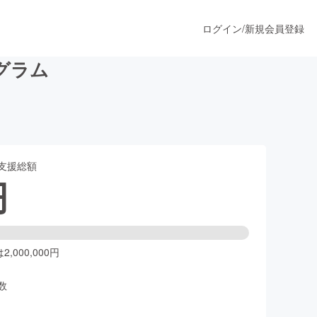
ログイン
/
新規会員登録
グラム
うすぐ公開されます
支援総額
プロダクト
円
ファッション
スポーツ
,000,000円
数
ア
ソーシャルグッド
人