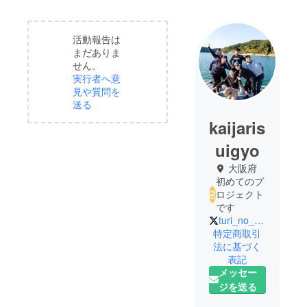
活動報告は
まだありま
せん。
実行者へ意
見や質問を
送る
kaijaris
uigyo
大阪府
初めてのプ
ロジェクト
です
turi_no_gakkou
特定商取引
法に基づく
表記
メッセー
ジを送る