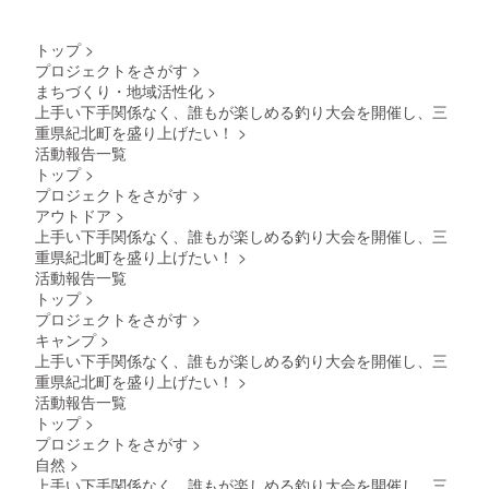
◆Insta
gram等
の
トップ
>
SNS（
プロジェクトをさがす
>
釣りの
まちづくり・地域活性化
>
学校メ
ンバー
上手い下手関係なく、誰もが楽しめる釣り大会を開催し、三
総フォ
重県紀北町を盛り上げたい！
>
ロワー
活動報告一覧
数2万人
トップ
>
以上）
プロジェクトをさがす
>
での情
アウトドア
>
報拡散
上手い下手関係なく、誰もが楽しめる釣り大会を開催し、三
重県紀北町を盛り上げたい！
>
活動報告一覧
トップ
>
プロジェクトをさがす
>
キャンプ
>
上手い下手関係なく、誰もが楽しめる釣り大会を開催し、三
重県紀北町を盛り上げたい！
>
活動報告一覧
トップ
>
プロジェクトをさがす
>
自然
>
上手い下手関係なく、誰もが楽しめる釣り大会を開催し、三