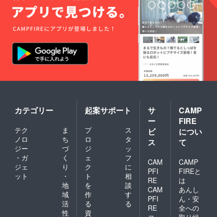
カテゴリー
起案サポート
サ
CAMP
ー
FIRE
テク
ま
プ
ス
ビ
につい
ノロ
ち
ロ
タ
ス
て
ジー
づ
ジ
ッ
・ガ
く
ェ
フ
CAM
CAMP
ジェ
り
ク
に
PFI
FIREと
ット
・
ト
相
RE
は
地
を
談
CAM
あんし
域
作
す
PFI
ん・安
活
る
る
RE
全への
性
資