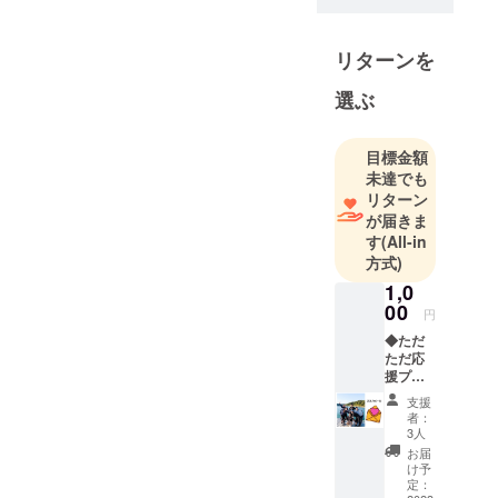
リターンを
選ぶ
目標金額
未達でも
リターン
が届きま
す
(All-in
方式)
1,0
00
円
◆ただ
ただ応
援プラ
ン ご支
支援
援いた
者：
だいた
3人
方には
お届
お礼
け予
メール
定：