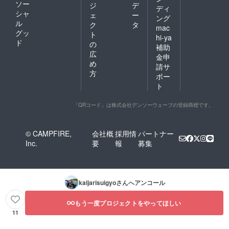
ソー
ジ
デ
ディ
シャ
ェ
ー
ング
ル
ク
タ
mac
グッ
ト
hi-ya
ド
の
補助
広
金申
め
請サ
方
ポー
ト
「QRコード」は株式会社デンソーウェーブの登録商標です。
© CAMPFIRE,
会社概
採用情
パートナー
Inc.
要
報
募集
kaijarisuigyo
さんへアンコール
もう一度プロジェクトをやってほしい
11