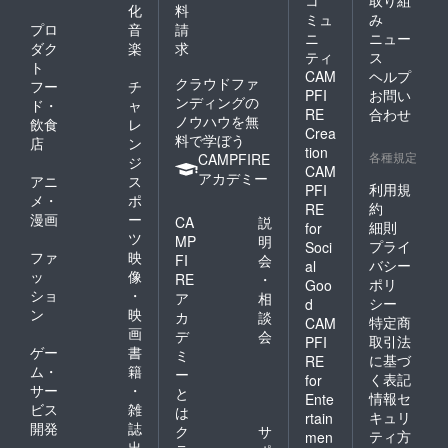
コ
取り組
化
料
ミュ
み
プロ
音
請
ニ
ニュー
ダク
楽
求
ティ
ス
ト
CAM
ヘルプ
クラウドファ
フー
チ
PFI
お問い
ンディングの
ド・
ャ
RE
合わせ
ノウハウを無
飲食
レ
Crea
料で学ぼう
店
ン
tion
各種規定
CAMPFIRE
ジ
CAM
アカデミー
アニ
ス
利用規
PFI
メ・
ポ
約
RE
漫画
ー
CA
説
細則
for
ツ
MP
明
プライ
Soci
ファ
映
FI
会
バシー
al
ッ
像
RE
・
ポリ
Goo
ショ
・
ア
相
シー
d
ン
映
カ
談
特定商
CAM
画
デ
会
取引法
PFI
ゲー
書
ミ
に基づ
RE
ム・
籍
ー
く表記
for
サー
・
と
情報セ
Ente
ビス
雑
は
キュリ
rtain
開発
誌
ク
サ
ティ方
men
出