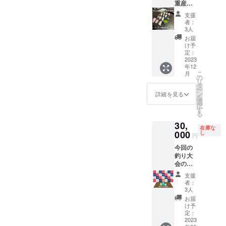
重産地
ノウハ
×2回開
（S/M/L
酒パー
ウをお
催の合
/XL） ・
支援
ティ参
伝えし
計8名
カラー
者：
加券 2
ます。
・日程 :
3人
展開
名様分>
※1同行
2023年
（ホワ
お届
釣りた
で上限2
12月末
け予
イト/ ブ
ての鮮
名ま
定：
までで
ラッ
魚や
2023
で。 ・
支援者
ク）
年12
釣った
日程 :
様と別
【商品
こ
月
魚を寝
2023年
の
途相談
の受け
リ
かした
12月末
タ
・場所 :
渡し】
ー
熟成魚
までで
ン
大阪市
詳細を見る
大会に
を
で釣り
支援者
選
旭区の
ご参加
択
人こだ
様と別
す
レンタ
いただ
る
わりの
途調整
ルス
く方は
30,
魚料理
・場所 :
ペース
当日受
在庫な
を提供
000
関西エ
し
ツリー
け渡し
円
しま
リアで
ハウス
となり
今回の
す。魚
支援者
・その
ます。
釣り大
料理と
様と別
他 : 会
尚、大
会の協
言えば
途調整
場まで
会にご
賛枠に
日本
※支援者
の交通
参加い
支援
掲載で
酒。三
様の釣
費は支
者：
ただか
きる権
重県の
りにか
3人
援者様
ない方
利限定3
地酒と
かる費
のご負
お届
は郵送
組 <掲
共に、
用、お
け予
担とな
での受
載イ
魚料理
定：
よび支
りま
け渡し
メージ>
2023
を楽し
援者様
す。
となり