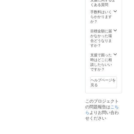
詳細は
ペース
くある質問
個別相
ツリー
談とさ
ハウス
手数料はいく
せてい
・その
らかかります
ただき
他 : 会
か？
ます。
場まで
<得られ
の交通
目標金額に届
るメ
費は支
かなかった場
リット>
援者様
合どうなりま
〇「釣
のご負
すか？
り好
担とな
き」の
りま
支援で困った
コミュ
す。
時はどこに相
ニ
談したらいい
ティー
ですか？
にター
ゲット
ヘルプページを
を絞っ
見る
た情報
拡散が
可能 ◆
このプロジェクト
当日の
の問題報告は
こち
会場
（100人
ら
よりお問い合わ
規模を
せください
想定）
での認
知度UP