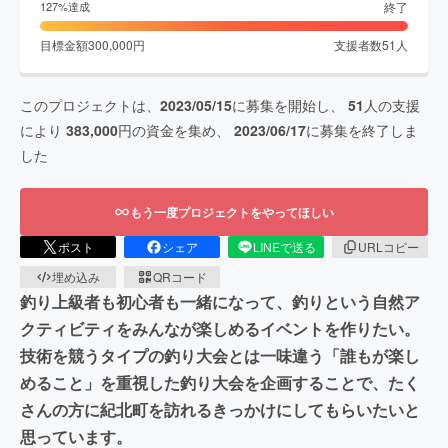
終了
127
%達成
目標金額
300,000
円
支援者数
51
人
このプロジェクトは、
2023/05/15
に募集を開始し、
51
人の支援
により
383,000
円の資金を集め、
2023/06/17
に募集を終了しま
した
もう一度プロジェクトをやってほしい
ポスト
シェア
LINEで送る
URLコピー
埋め込み
QRコード
釣り上級者も初心者も一緒になって、釣りという自然ア
クティビティをみんなが楽しめるイベントを作りたい。
技術を競うタイプの釣り大会とは一味違う「誰もが楽し
めること」を重視した釣り大会を企画することで、たく
さんの方に紀北町を訪れるきっかけにしてもらいたいと
思っています。