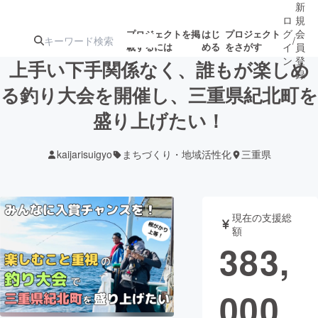
新
ロ
規
グ
会
プロジェクトを掲
はじ
プロジェクト
/
載するには
める
をさがす
イ
員
ン
登
上手い下手関係なく、誰もが楽しめ
録
る釣り大会を開催し、三重県紀北町を
盛り上げたい！
人気のプロ
注目のリ
注目の新着プロ
募集終了が近いプ
もうすぐ公開
ジェクト
ターン
ジェクト
ロジェクト
されます
kaijarisuigyo
まちづくり・地域活性化
三重県
アート・写真
音楽
現在の支援総
テクノロジー・ガジェット
ゲーム・サ
額
383,
映像・映画
書籍・雑誌
000
ビジネス・起業
チャレンジ