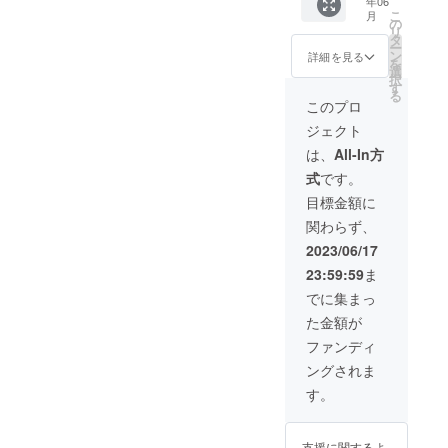
年06
①会場
んでく
の釣り
ます。
こ
月
での告
ださ
の
場まで
また郵
リ
知（掲
い。場
タ
の交通
送の場
ー
載期
所は大
ン
費は、
詳細を見る
合の送
を
間：大
阪市内
選
支援者
料は商
択
会当
のレン
す
様のご
品代金
る
日）
タルス
負担と
このプロ
に含ま
②SNS
ペース
なりま
れてお
ジェクト
での大
にて。
す。
りま
会結果
<開催イ
釣りの
は、
All-In方
す。
の発信
メージ>
学校メ
式
です。
に、協
上限ペ
ンバー
賛者様
ア2組×2
の釣り
目標金額に
指定の
回開催
にかか
関わらず、
お名前
の合計8
る費
を文章
名 ・日
用、お
2023/06/17
にて記
程 :
よび釣
23:59:59
ま
載 ※掲
2023年
りの学
載方法
12月末
校メン
でに集まっ
（文
までで
バーの
た金額が
字・ロ
支援者
釣り場
ゴ・バ
様と別
までの
ファンディ
ナー）
途相談
交通費
ングされま
は、協
・場所 :
は、こ
賛者様
大阪市
ちらで
す。
数で変
旭区の
負担し
化する
レンタ
ます。
ため、
ルス
支援に関するよ