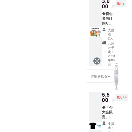
3,0
10cm、
残り8
中：
00
円
8cm×6
◆初心
cm、
者向け
小：
釣り相
2cm×1.
談会＠
5cm）
支援
大阪 釣
カラー
者：
りはし
展開は
2人
てみた
黒、白
お届
いけど
で背景
け予
「どん
は透明
定：
な種類
2023
です。
年08
の釣り
このス
こ
月
があっ
テッ
の
リ
て、道
カーを
タ
ー
具はど
購入し
ン
詳細を見る
を
んな道
て頂い
選
択
具を買
た方に
す
る
えばよ
は以下
5,5
い？仕
特典あ
残り44
掛けは
00
り。
円
どう
「釣り
◆「今
やって
の学校
大会限
つけた
主催の
定」釣
らいい
釣りイ
りTシャ
かわか
ベント
支援
ツ
ならな
での
者：
（ペッ
い」と
36人