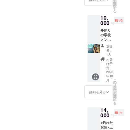
開催と
を
で釣り
いただ
選
支援者
なりま
択
人こだ
いた方
す
様のご
すが、
る
わりの
宛てに
負担と
開催の
10,
魚料理
別途ご
なりま
際に登
残り2
を提供
000
案内さ
す。
録いた
円
しま
せてい
だいた
◆釣り
す。魚
ただき
連絡先
の学校
料理と
ます。
にご連
メン
言えば
※尚、本
絡致し
バーが
日本
Tシャツ
ます。
支援
あなた
酒。三
は地元
者：
の釣り
重県の
出身デ
1人
に同行
地酒と
ザイ
お届
します
共に、
ナーが
け予
釣り初
魚料理
定：
廃プラ
心者向
2023
を楽し
素材
年10
け。鯛
んでく
(ペット
こ
月
が釣り
ださ
の
ボトル
リ
たい/ブ
い。場
タ
リサイ
ー
リが釣
所は大
ン
クル)を
詳細を見る
を
りたい
阪市内
選
使うこ
択
など、
のレン
す
とで環
る
リクエ
タルス
境にも
14,
ストに
ペース
配慮し
残り1
お答え
000
にて。
た商品
円
し、釣
<開催イ
です ・
<釣れた
りに同
メージ>
サイズ
お魚×三
行して
上限4名
展開