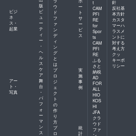
ラ
ポ
針
t
版
ウ
ー
反社基
CAM
ビジ
ビ
ド
ト
本方針
PFI
ネ
ュ
フ
サ
カスタ
RE
ス・
ー
ァ
ー
マーハ
for
起業
テ
ン
ビ
ラスメ
Spor
ィ
デ
ス
ントに
ts
ー
ィ
対する
CAM
・
ン
考え方
PFI
ヘ
グ
クッ
RE
ル
と
キーポ
ふる
ス
は
リシー
さと
ケ
プ
実
納税
ア
ロ
施
AD
アー
舞
ジ
事
FOR
ト・
台
ェ
例
ALL
写真
・
ク
HIO
パ
ト
KOS
フ
の
HI
ォ
作
JFA
ー
り
クラ
マ
方
ウド
ン
プ
統
ファ
ス
ロ
計
ン