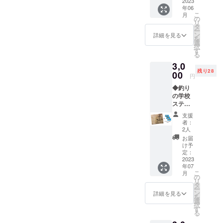
をお送
2023
年06
りさせ
こ
月
ていた
の
リ
だきま
タ
ー
す。
ン
詳細を見る
を
選
択
す
る
3,0
残り28
00
円
◆釣り
の学校
ステッ
カー 釣
支援
りの学
者：
校ロゴ
2人
大、
お届
中、小
け予
の3枚
定：
セット
2023
年07
のス
こ
月
テッ
の
リ
カー。
タ
ー
（サイ
ン
詳細を見る
を
ズ
選
択
大：
す
る
13cm×