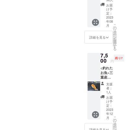
タック
トボト
いった
ル(釣り
お届
ルリサ
質問に
道具)レ
け予
イクル
釣りの
定：
ンタル
商品）
2023
学校メ
券３枚
年08
このT
ンバー
分を付
こ
月
シャツ
が相談
の
与」
リ
の購入
に乗り
タ
【送料
ー
者には
ます。
ン
につい
詳細を見る
を
以下特
日程:
選
て】 商
択
典あ
2023年
す
品代金
る
り。 地
12月末
には、
7,5
域提携
までに
ご自宅
残り7
飲食店
00
支援者
までの
円
での
様と別
送料も
<釣れた
「飲食
途調整
含まれ
お魚×三
500円引
場所: 大
ており
重産地
きクー
阪市内
ます。
酒パー
ポン」
の釣具
【有効
支援
ティ参
(有効期
店、ま
期限】
者：
加券 1
限：
たは、
1人
特典利
名様分>
2023年
オンラ
用期限 :
お届
釣りた
8月末ま
イン 時
け予
2023年
ての鮮
で) 提携
定：
間：1時
12月末
魚や
2023
店舗や
間 ※会
※尚、イ
年12
釣った
割引の
場まで
ベント
こ
月
魚を寝
適用方
の
の交通
は不定
リ
かした
法など
タ
費につ
期での
ー
熟成魚
は購入
ン
いては
詳細を見る