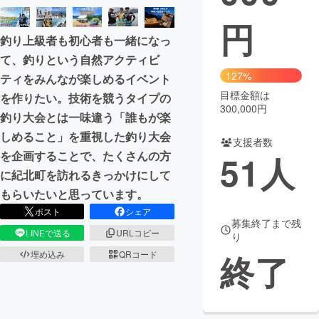
円
まちづくり・地域活性化
釣り上級者も初心者も一緒になっ
て、釣りという自然アクティビ
CAMPFIRE for Social Good
CAMPFIRE Creation
127%
ティをみんなが楽しめるイベント
CAMPFIREふるさと納税
machi-ya
コミュニティ
目標金額は
を作りたい。技術を競うタイプの
300,000円
釣り大会とは一味違う「誰もが楽
しめること」を重視した釣り大会
支援者数
を企画することで、たくさんの方
51
人
に紀北町を訪れるきっかけにして
もらいたいと思っています。
ポスト
シェア
募集終了まで残
LINEで送る
URLコピー
り
終了
埋め込み
QRコード