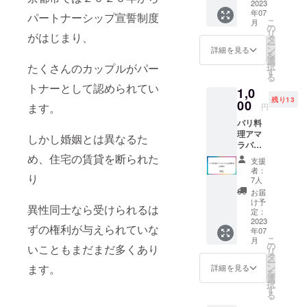
ます。
2023
ファン
ル、７
地よい
年07
ディン
パートナーシップ宣誓制度
月以降
と思う
こ
月
グだけ
の
で日程
メ
リ
がはじまり、
の限定
タ
は調整
ニュー
ー
価格で
ン
しま
詳細を見る
のみを
を
¥65,000
選
す。
選択し
択
たくさんのカップルがパー
です。
す
詳細は
て受け
る
【こん
ご購入
ていた
トナーとして認められてい
1,0
な人に
いただ
だくボ
残り13
00
オスス
いた方
ディ
ます。
円
メ】 ・
と、直
ワーク
バリ料
新しく
接やり
です。
理アマ
事業を
しかし婚姻とは異なるた
とりの
体のポ
ラバリ
立ち上
ため御
イント
(大阪市
め、住宅の賃貸を断られた
げた方
連絡先
に優し
支援
都島区
・すで
をお伝
者：
く触れ
り
都 島本
にある
7人
えしま
ること
通2-6-4)
サイト
す。
お届
により
でお食
をリ
け予
「反射
異性同士なら受けられるは
事を楽
定：
ニュー
の統
しめる
2023
アルし
合」
ずの権利が与えられていな
年07
チケッ
たい方
「身体
こ
月
トで
の
・事業
いこともまだまだ多くあり
の発
リ
す。 有
タ
を伸ば
達」を
ー
効期限
ン
ます。
して行
詳細を見る
進めて
を
10月31
選
きたい
いきま
択
日
す
方など
す。 横
る
https://i
【ウェ
にな