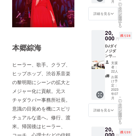
こ
月
部町天
の
リ
引下
タ
ー
北 3-1
ン
詳細を見る
を
古民家
選
択
でイベ
す
る
ントや
20,
ワーク
残り28
ショッ
000
円
プなど
本郷綜海
DJダイ
開催し
ノジダ
たい
ンサー
方、 交
として
流会を
支援
ヒーラー、歌手。クラブ、
出演す
開催し
者：
る権利
たい方
22人
ヒップホップ、渋谷系音楽
となり
など。
お届
ます。
期間は7
け予
の黎明期にシーンの拡大と
（タイ
月〜12
定：
ムテー
2023
月のう
メジャー化に貢献。元ス
年07
ブルの
ち1日
こ
月
チャダラパー事務所社長。
DJダイ
(10時〜
の
リ
ノジの
17時)
タ
ー
意識の目覚めを機にスピリ
時間）
https://
ン
詳細を見る
を
当日の
amabiki
選
チュアルな道へ。修行、渡
択
イベン
mura.c
す
る
トチ
om ※日
米。帰国後はヒーラー、
20,
ケット
時の予
残り20
代は含
000
約に関
コーチ、心理士などの信頼
円