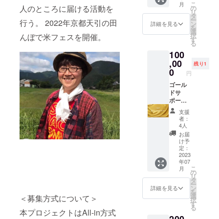
こ
月
の間の
人のところに届ける活動を
の
リ
時間）
タ
ー
行う。 2022年京都天引の田
気分は
ン
詳細を見る
を
スー
選
択
んぼで米フェスを開催。
パーモ
す
る
デル！
100
ファッ
ション
,00
残り1
ショー
0
円
のイ
メージ
ゴール
で花道
ドサ
を音楽
ポー
に合わ
ター
支援
せて往
（７月1
者：
復しま
日レイ
4人
す。看
ンボー
お届
板を掲
フェス
け予
げるな
in南
定：
どお仕
座） 当
2023
年07
事のア
日スポ
こ
月
ピール
ンサー
の
リ
をして
として
タ
ー
もいい
お名前
ン
詳細を見る
を
です
を読み
選
＜募集方式について＞
択
し、パ
上げま
す
る
フォー
す。 会
本プロジェクトはAll-in方式
200
マンス
場で貴