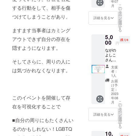
年07
連絡先
共に送
さい。
こ
月
をお伝
りま
する行動をして、相手を傷
の
6/17（
リ
えしま
す！
タ
土） 21
ー
つけてしまうことがあり、
す。 こ
ン
時 6/19
詳細を見る
を
れまで
選
（月）
択
の制作
す
10時
ますます当事者はカミング
る
実績を
6/25
5,0
紹介
（日）
アウトできず自分の存在を
残り6
【制作
00
21時
円
実績紹
隠すようになります。
ながの
介】 ・
よしこ
白くま
さんの
ココロ
そしてさらに、周りの人に
オンラ
の相談
支援
インク
は気づかれなくなります。
室
者：
ロー
https://
1人
ゼット
shiroku
お届
チェッ
ma-
け予
クを受
soudan
定：
けられ
2023
shitsu.s
このイベントを開催して存
年08
ます。
tudio.sit
こ
月
※断捨
e/ ・
の
在を可視化することで
リ
離〜手
kawari
タ
ー
持ちの
mon
ン
詳細を見る
を
服着回
https://
選
■自分の周りにもたくさんい
択
しご提
kawari
す
る
案 ※今
るのかもしれない！LGBTQ
mon.st
10,
さら聞
udio.sit