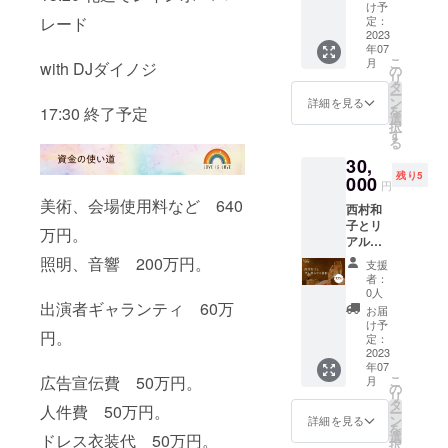
帆は飲
りの練
け予
めない
定：
レード
習をし
のでお
2023
ますの
年07
茶でも
で オー
こ
月
with DJダイノジ
可能。
の
プン時
リ
場所は
タ
間前に
ー
京都、
ン
集合い
詳細を見る
を
17:30 終了予定
大阪ま
選
ただき
択
たは都
す
ます。
る
内。１
30,
時間
残り5
半。 ご
000
円
自身の
美術、会場使用料など 640
西村和
お食事
子とリ
代は当
万円。
アルで
日別途
サシ飲
かかり
照明、音響 200万円。
支援
みしま
ます。
者：
しょ
0人
う。お
出演者ギャランティ 60万
お届
茶、お
け予
円。
食事で
定：
もOKで
2023
年07
す。場
こ
広告宣伝費 50万円。
月
所は京
の
リ
都、大
タ
人件費 50万円。
ー
阪。１
ン
詳細を見る
を
時間
選
ドレス衣装代 50万円。
択