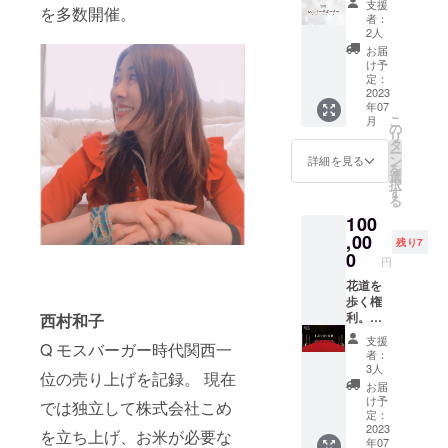
支援
を多数開催。
（７月1
お買い
者：
日レイ
求めく
2人
ンボー
ださ
お届
フェス
い。
け予
in南座)
定：
会場で
2023
年07
貴社名
こ
月
をスク
の
リ
リーン
タ
ー
に掲
ン
詳細を見る
を
載。
選
択
WEBサ
す
る
イトに
100
ロゴ(小)
掲載。
,00
残り7
一般席2
0
円
名ご招
待
花道を
歩く権
利。
西村和子
（７月1
支援
Q モスバーガー時代関西一
日レイ
者：
ンボー
3人
位の売り上げを記録。 現在
フェス
お届
in南
け予
では独立して株式会社こめ
座）
定：
（一部
2023
を立ち上げ、お米が必要な
年07
と二部