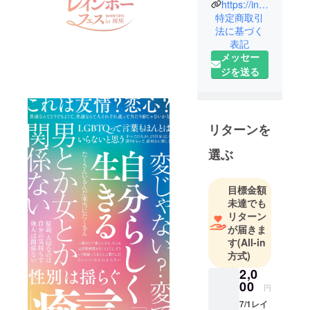
住。
https://instagram.com/xxmihoxx0625?igshid=1gt3y9bfclwjh
特定商取引
同性のパー
法に基づく
トナーと2人
表記
暮らし
メッセー
ジを送る
リターンを
選ぶ
目標金額
未達でも
リターン
が届きま
す
(All-in
方式)
2,0
00
円
7/1レイ