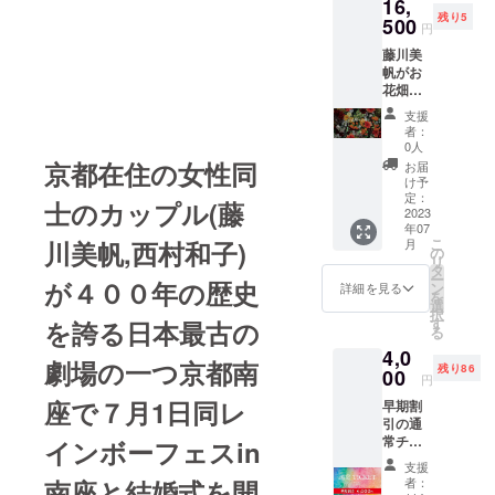
16,
ラオケ
ニュー
写真を
残り5
代、飲
500
は ・前
お送り
円
食代が
菜3種盛
しま
藤川美
別途か
・トム
す。
帆がお
かりま
ヤムク
花畑コ
す。 7
ン ・ガ
ンサル
月以降
イヤー
支援
をしま
で日程
ン(タイ
者：
す。
調整
のスパ
0人
ズーム
イス焼
京都在住の女性同
お届
で１時
鳥) ・グ
け予
間一対
定：
リーン
士のカップル(藤
一で
2023
カレー
年07
す。 こ
・デ
こ
月
川美帆,西村和子)
れから
の
ザート
リ
どうな
タ
プラ
ー
りた
が４００年の歴史
ン
ス、各
詳細を見る
を
い、ど
選
お料理
択
こへ行
す
に合っ
を誇る日本最古の
る
きた
たドリ
4,0
い、ど
ンクの
劇場の一つ京都南
残り86
んなこ
00
ペアリ
円
とがし
ング(ノ
座で７月1日同レ
早期割
たい。
ンアル
引の通
ワクワ
コール)
常チ
クする
インボーフェスin
日時は
ケッ
話をし
2023年
支援
ト。７
て、実
7月21日
者：
南座と結婚式を開
月1日レ