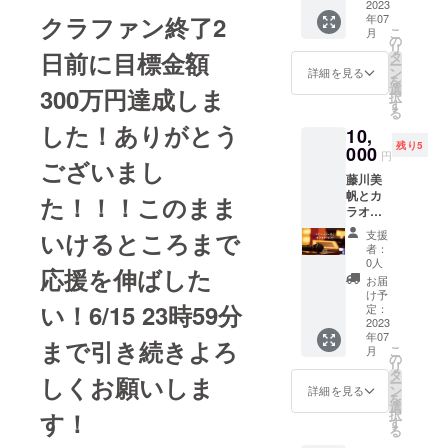
ランチ
2023
部分の
年07
クラファン終了2
会に参
棒の長
こ
月
加でき
さ30セ
の
リ
る権利
ンチ）
日前に目標金額
タ
ー
です。
当日に
ン
詳細を見る
を
藤川美
会場に
選
300万円達成しま
択
帆と西
来てい
す
る
村和子
ただい
した！ありがとう
10,
の出会
た方に1
残り5
いの
000
人一本
円
ございまし
きっか
ずつの
藤川美
けと
お渡し
帆とカ
なった
になり
た！！！このまま
ラオケ
まりえ
ます。
に行け
さんの
※支援し
支援
いけるところまで
る権利
タイ料
てくだ
者：
です。
理コー
さった
0人
応援を伸ばした
京都ま
スを、
方にレ
お届
たは東
藤川美
イン
け予
京で２
い！6/15 23時59分
帆、西
定：
ボーフ
時間。
2023
村和子
ラッグ
年07
１−５人
ととも
が届く
まで引き続きよろ
こ
月
のグ
に召し
の
わけで
リ
ループ
上がっ
タ
はあり
しくお願いしま
ー
です。
ていた
ン
ませ
詳細を見る
を
現地ま
だく企
選
ん。 お
択
す！
での足
画で
す
礼のお
る
代、カ
す。 メ
手紙と