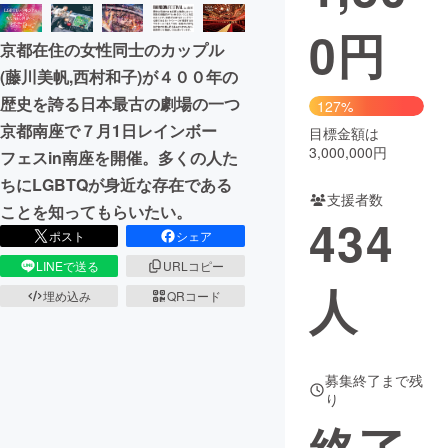
0
円
まちづくり・地域活性化
京都在住の女性同士のカップル
(藤川美帆,西村和子)が４００年の
CAMPFIRE for Social Good
CAMPFIRE Creation
歴史を誇る日本最古の劇場の一つ
127%
CAMPFIREふるさと納税
machi-ya
コミュニティ
京都南座で７月1日レインボー
目標金額は
3,000,000円
フェスin南座を開催。多くの人た
ちにLGBTQが身近な存在である
支援者数
ことを知ってもらいたい。
434
ポスト
シェア
LINEで送る
URLコピー
人
埋め込み
QRコード
募集終了まで残
り