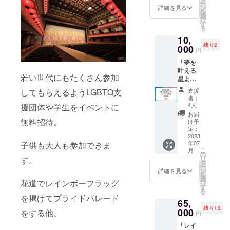
ー
さんか
ン
詳細を見る
を
ら学ん
選
択
だ 「反
す
る
射の統
10,
合ワー
残り2
ク」を
000
円
60分提
「夢を
供しま
叶える
す（対
若い世代にもたくさん参加
星よみ
面に
アロ
て） 会
支援
してもらえるようLGBTQ支
マ」カ
場：兵
者：
ウンセ
庫県姫
4人
援団体や学生をイベントに
ラー、
路市の
お届
起業コ
レンタ
無料招待。
け予
ンサル
ルス
定：
タン
2023
ペース
年07
子供も大人も参加できま
ト、 古
※出張を
こ
月
神道行
希望の
の
リ
す。
者、洛
かたは
タ
ー
陽三十
購入前
ン
詳細を見る
を
三所観
にご相
選
花道でレインボーフラッグ
択
音巡礼
談下さ
す
る
特任先
い （大
を掲げてプライドパレード
65,
達、
阪駅周
残り12
エッセ
000
辺〜広
をする他、
円
ンシャ
島県福
「レイ
ルオイ
山駅周