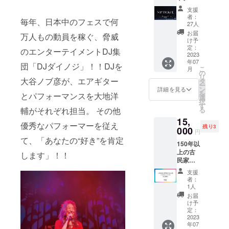
月1日レ
す。
支援
イン
者：
毎年、日本中のフェスで何
ボー
27人
フェス
お届
万人もの動員を稼ぐ、脅威
in南座
け予
の最前
定：
のエンターテイメントDJ集
列VIP席
2023
年07
をご用
団「DJダイノジ」！！DJを
こ
月
意いた
の
リ
しま
大谷ノブ彦が、エアギター
タ
ー
す。
ン
詳細を見る
を
とパフォーマンスを大地洋
選
択
す
る
輔がそれぞれ担当。 その他
15,
優秀なパフォーマーを従え
残り3
000
円
て、「あなたの“好き”を肯定
150年以
上の古
します」！！
民家
「天引
支援
村倶楽
者：
部」1棟
1人
をお貸
お届
ししま
け予
す。 京
定：
都府南
2023
年07
丹市園