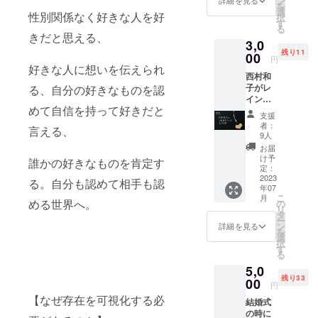
ン
る事が
詳細を見る
た新規
を
メ
れるの
選
出来ま
性別関係なく好きな人を好
事業立
択
ニュー
はこの
す
す。 実
ち上げ
る
提供す
時だ
施日時
きだと思える、
時に
る場合
3,0
け！13
は7月以
は、お
があり
残り11
時半の
00
降、場
円
金が潤
ます。
開場前
好きな人に想いを伝えられ
所は大
沢には
ご了承
西村和
に集合
阪近郊
使えま
下さ
子がレ
る、自分の好きなものを認
してい
で購入
せん。
い。
イン
ただき
頂いた
そう
めて自信を持って好きだと
ボー
一緒に
方とご
支援
いった
フェス
写真を
相談 ※
者：
言える、
方に対
in南座
撮りま
9人
日時の
しても
に向け
す。遅
調整な
お届
ウェブ
ての弱
刻厳禁
け予
ど直接
誰かの好きなものを肯定す
サイト
音を吐
です。
定：
やりと
をまず
きま
2023
る。自分も認めて相手も認
りして
持って
年07
す。
いただ
こ
いただ
月
ズーム
める世界へ。
の
くた
リ
けるよ
で１時
タ
め、御
ー
うに
間。
ン
詳細を見る
連絡先
を
「相場
（１体
選
を大西
択
価格の3
１では
す
さんに
る
分の1以
なくグ
お伝え
下」の
5,0
ループ
しま
価格に
残り33
で開催
00
す。
円
設定し
しま
【なぜ存在を可視化する必
お求め
結婚式
す）お
やすく
の時に
酒を飲