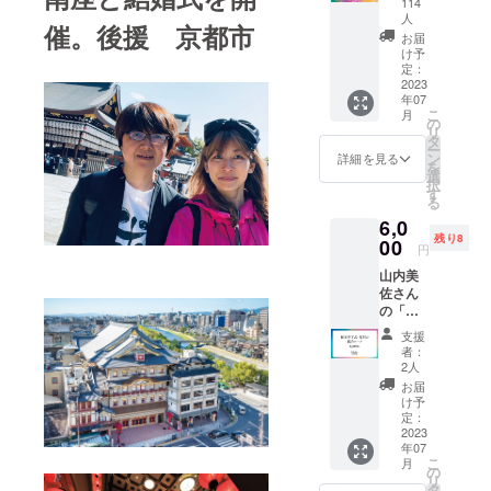
現する
114
(金)12
イン
ために
人
時から2
催。後援 京都市
ボー
アシス
お届
時間、
フェス
トしま
け予
場所は
in南座
定：
す。 ビ
京都市
2023
の参加
ジネス
烏丸御
年07
券とな
の相談
池駅周
こ
月
りま
の
もでき
辺で
リ
す。
タ
ます
す。 (お
ー
（完売
ン
が、悩
詳細を見る
申込み
を
となっ
選
み相談
後に場
択
た場
す
は聞き
所の詳
る
合、201
ませ
細お送
6,0
枚目以
ん。楽
りしま
残り8
00
降は
しくな
円
す)
4100円
る話を
山内美
にて完
しま
佐さん
売日の
しょう
の「生
翌日に
♡ 7月
成発展
リター
以降で
支援
アク
ンを追
日程の
者：
ティ
加する
2人
調整を
ベー
予定で
させて
お届
ター・
すので
け予
いただ
天職コ
定：
お早め
きま
ンサル
2023
に購入
す。
年07
タン
くださ
こ
月
ト」梅
の
い）
リ
田幸子
タ