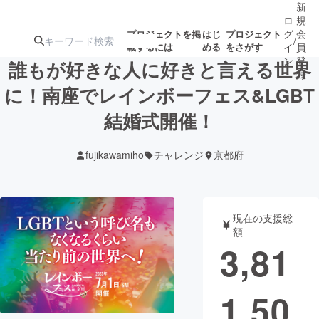
新
ロ
規
グ
会
プロジェクトを掲
はじ
プロジェクト
/
載するには
める
をさがす
イ
員
ン
登
誰もが好きな人に好きと言える世界
録
に！南座でレインボーフェス&LGBT
結婚式開催！
人気のプロ
注目のリ
注目の新着プロ
募集終了が近いプ
もうすぐ公開
ジェクト
ターン
ジェクト
ロジェクト
されます
fujikawamiho
チャレンジ
京都府
アート・写真
音楽
現在の支援総
テクノロジー・ガジェット
ゲーム・サ
額
3,81
映像・映画
書籍・雑誌
1,50
ビジネス・起業
チャレンジ