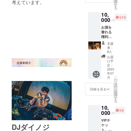
るだけ
選
考えています。
生致し
択
所は京
でも。7
す
ませ
る
都で
月以降
ん。必
10,
す。 現
で日程
要な場
残り12
地まで
000
調整し
円
合はお
のご自
ます。
問合せ
お酒を
身の足
下さ
奢れる
代、お
い。 ※
権利。
食事代
レイン
（７月1
は含ま
支援
ボー
日レイ
れませ
者：
フェス
ンボー
んので
8人
in南座
フェス
ご負担
お届
のクラ
in南
くださ
け予
ウド
座）
い。
定：
ファン
10000
2023
ディン
年07
円で1.8
グのみ
こ
月
リット
の
の限定
リ
ルの鏡
タ
価格で
ー
開き用
ン
詳細を見る
す。
を
の樽酒
選
択
になり
す
る
ます。
10,
お礼の
残り2
メール
000
円
と鏡開
VIPチ
きの写
DJダイノジ
ケッ
真を送
ト。７
りま