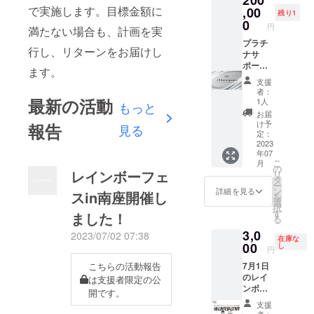
をして
社名を
で実施します。目標金額に
,00
残り1
もいい
スク
0
円
満たない場合も、計画を実
です。
リーン
お名前
に掲
プラチ
行し、リターンをお届けし
の読み
載。
ナサ
上げと
WEBサ
ポー
ます。
ナレー
イトに
ター
支援
ション
ロゴ(中)
（７月1
者：
をしま
掲載。
日レイ
最新の活動
1人
もっと
すの
SNSで
ンボー
お届
で、読
発信一
フェス
け予
報告
見る
んでも
回。 チ
in南
定：
らいた
ラシま
座） 花
2023
年07
いお名
たはサ
道を歩
こ
月
前とナ
ンプル
く権利
の
レインボーフェ
リ
レー
配布(希
付き 当
タ
ー
ション
望の場
日花道
ン
詳細を見る
スin南座開催し
を
の内容
合) 一般
を歩い
選
択
をお伝
席5名ご
て貴社
す
ました！
る
えくだ
招待
のア
3,0
さい。5
ピール
2023/07/02 07:38
在庫な
人まで
ができ
00
し
円
のグ
ます。
7月1日
こちらの活動報告
ループ
当日ス
のレイ
でお申
ポン
は支援者限定の公
ンボー
し込み
サーと
開です。
フェス
も可
してお
支援
in南座
能。(グ
名前を
者：