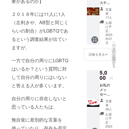
要があるのか】
してい
ステー
みなが
ます。
ジに飾
ら、お
支援
【連絡
るセッ
茶を飲
２０１８年には11人に1人
者：
方法】
トの傘
みなが
17人
オンラ
を奢る
らお話
（左利きや、AB型と同じく
お届
イン(オ
権利。
を聞い
け予
フライ
らいの割合）がLGBTQであ
（７月1
てくれ
定：
ンをご
日レイ
2023
る方、
るという調査結果が出てい
希望の
年07
ンボー
一緒に
こ
月
方はお
フェス
レイン
の
ますが、
リ
問合せ
in南
ボー
タ
ー
下さい)
座）お
フェス
ン
詳細を見る
を
クラウ
礼の
の作戦
選
一方で自分の周りにLGBTQ
択
ドファ
メール
を立て
す
る
ンディ
とス
てくれ
はいるか？という質問に対
ング終
5,0
テージ
る方お
了後、
の写真
して自分の周りにはいない
00
待ちし
円
ご入力
を送り
ていま
と答える人が多くいます。
頂いた
お礼の
ます。
す。
メール
メッ
ズーム
アドレ
セージ
候補日
自分の周りに存在しないと
ス宛に
にあり
は下記
支援
制作の
がとう
からお
者：
思っている人たちは、
進め方
の気持
選びい
26人
など直
ちをた
ただき
お届
接やり
くさん
備考欄
け予
無自覚に差別的な言葉を
とりの
込めて
定：
にご記
ため御
写真と
2023
使っていたり、存在を否定
入くだ