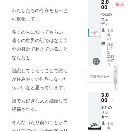
2,0
nstagra
ブサイ
る・イ
残り6
m.com/
00
トがな
円
スに座
わたしたちの存在をもっと
amarab
ぜ必要
る・等
今回の
ali_osa
なの
の体勢
可視化して、
ウェ
ka?
か】 社
で受け
ディン
igshid=
会的信
ること
グ衣装
NTc4M
用を測
支援
多くの人に知ってもらい、
ができ
（西村
TIwNjQ
るのに
者：
ます。
和子着
2YQ==
4人
まずは
遠くの世界の話ではなく自
「こど
用）を
※ご購入
ウェブ
お届
もも
仕立て
いただ
分の身近で起きていること
け予
サイト
おとな
た 大西
いた方
定：
が
も 発
智子さ
2023
なんだと
にお食
チェッ
達す
年07
んによ
事券を
クされ
る」 し
こ
月
るオー
郵送致
の
るた
てみた
リ
認識してもらうことで誰も
ダーメ
しま
タ
め、実
いこと
ー
イド服
す。 チ
ン
詳細を見る
績がな
に向
が住みやすい世界になった
を
を仕立
ケット
選
い時や
かっ
択
てる為
の郵送
す
新規事
らいいなと思っています。
て、思
る
の採寸
のため
業立ち
い切っ
3,0
チケッ
に御連
上げ時
て一歩
トで
00
絡先を
誰でも好きな人と結婚して
にこ
円
踏み出
す。 い
アマラ
そ、
せる。
お礼の
つか
祝福される。
バリさ
ウェブ
自分の
メッ
オー
んにお
サイト
好き・
セージ
ダーメ
伝えし
を持つ
得意な
にあり
そんな当たり前のことが当
イド服
ます。
必要性
支援
分野で
がとう
を仕立
者：
があり
活躍し
たり前でない社会が変わり
の気持