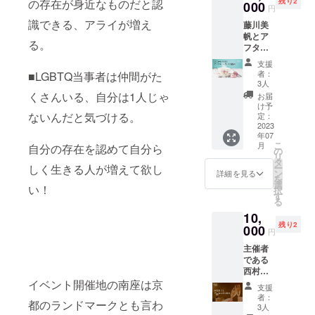
残り2
の存在が身近なものだと認
けない
000
e/ 【注
円
ファ
意事
識できる、アライが増え
藤川美
ション
項】 ※
帆とア
のお悩
ウェブ
る。
フタ
みお聴
サイト
ヌーン
きしま
の作成
支援
ティに
す。 時
は
者：
■LGBTQ当事者は仲間がた
いく権
間は90
「STUD
3人
利。(1-
分※カッ
IO」と
くさんいる、自分は1人じゃ
お届
5人まで
プル参
いう
け予
のグ
ないんだと気づける。
加も
定：
サービ
ループ)
2023
オッ
スを使
年07
7月以降
ケーで
用しま
こ
月
自分の存在を認めて自分ら
で日程
す。 8
の
す。 ※
リ
は後日
月以降
タ
制作期
ー
しく生きる人が増えて欲し
調整。
の希望
ン
間は、
詳細を見る
を
2時間程
日 希
選
通常3ヶ
い！
択
度。 場
望者に
す
月から
る
所は京
は後日
5ヶ月程
10,
都また
ご連絡
です。
残り2
は東京
000
の上事
販売状
円
です。
前ヒア
況によ
主催者
現地ま
リング
り、制
である
でのご
※Zoom
作時期
西村和
自身の
又は
が遅れ
子と
イベント開催地の南座は京
足代、
Google
る場合
支援
ズーム
お食事
Meet使
がござ
者：
都のランドマークとも言わ
でサシ
代は含
用しま
3人
いま