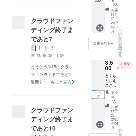
で当日
ループ
読み上
10人
にボラ
は全員
げま
お届
ンティ
同時に
す。 会
け予
アス
歩きま
場で貴
定：
クラウドファン
タッフ
2023
す)簡単
社名を
年07
として
ディング終了ま
な打ち
スク
こ
月
イベン
合わせ
リーン
の
リ
であと7
トをお
がある
に掲
タ
ー
手伝い
ので開
載。
ン
詳細を見る
を
日！！！
をする
場前に
WEBサ
選
択
権利で
お越し
イトに
す
2023/06/08 11:06
る
す。 普
いただ
ロゴ(中)
3,5
段は入
きま
掲載。
在庫な
とうとう6/15のクラ
れない
00
す。
SNSで
し
円
南座の
発信一
ファン終了まであと1
とくも
ステー
回。 チ
とちえ
ジ裏、
週間となりました！目
もっと見る
ラシま
こさん
控え室
たはサ
標金額は300万円！あ
のレイ
などに
ンプル
支援
ンボー
はいれ
配布(希
と35%です！！！レイ
者：
パレオ
るスペ
望の場
7人
ンボーフェスin南座は
です。
シャル
合) 一般
お届
クラウドファン
写真２
な券で
席5名ご
け予
結婚式にお友達じゃな
枚目 体
す。 配
定：
招待
ディング終了ま
に巻い
2023
くても参加できるの？
置など
年06
て着る
詳細は
であと10
とよく聞かれるのです
こ
月
だけで
決まり
の
リ
なく、
次第ご
が、むしろお友達じゃ
タ