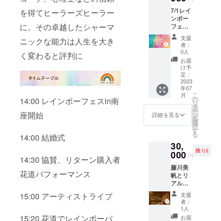
まれま
して直
7/1レイ
せん。
を得てヒーラーズヒーラー
接やり
ンボー
別途参
とりし
に。その卓越したシャーマ
フェス
加チ
ていた
in南座
ケット
だくの
支援
ニックな能力は人生を大き
の入場
をお買
で、御
者：
券とな
い求め
連絡先
0人
く変わると評判に
る通常
くださ
を天引
お届
チケッ
い。 パ
村倶楽
け予
ト５枚
フォー
定：
部にお
セット
2023
マンス
伝えし
年07
です。
いただ
ます。
こ
月
社員一
く持ち
の
14:00 レインボーフェスin南
リ
同、お
時間は
タ
ー
友達と
演出
座開始
ン
詳細を見る
を
一緒
上、本
選
択
に、誰
番直前
す
る
14:00 結婚式
かにプ
まで変
30,
レゼン
更する
残り2
トした
000
場合が
円
14:30 協賛、リターン購入者
い方は
ござい
藤川美
こちら
ます。
花道パフォーマンス
帆とリ
からま
イベン
アルで
とめて
ト当
サシ飲
お買い
日、段
支援
15:00 アーティストライブ
みする
求めく
取り
者：
権利。
ださ
や、簡
1人
藤川美
い。
単な振
15:20 花道でレインボーパ
お届