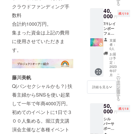
半。 ご
す
る
自身の
クラウドファンディング手
40,
お食事
残り10
数料
代は当
000
円
日別途
合計約1000万円。
7/1レイ
かかり
ンボー
ます。
集まった資金は上記の費用
フェス
in南座
支援
に使用させていただきま
の入場
者：
券とな
0人
す。
る通常
お届
チケッ
け予
ト１０
定：
枚セッ
2023
年07
トで
こ
月
す。社
藤川美帆
の
リ
員一
タ
ー
Q(パンセクシャルかも？) 扶
同、お
ン
詳細を見る
を
友達と
選
択
養主婦からSNSを使い起業
一緒
す
る
に、誰
して一年で年商4000万円。
50,
かにプ
残り18
レゼン
000
初めてのイベントに1日で３
円
トした
シル
い方は
００人集める。堀江貴文講
バーサ
こちら
ポー
演会主催など各種イベント
からま
ター
とめて