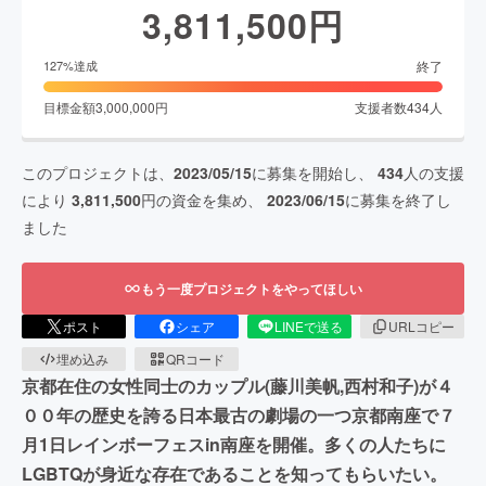
3,811,500
円
終了
127
%達成
目標金額
3,000,000
円
支援者数
434
人
このプロジェクトは、
2023/05/15
に募集を開始し、
434
人の支援
により
3,811,500
円の資金を集め、
2023/06/15
に募集を終了し
ました
もう一度プロジェクトをやってほしい
ポスト
シェア
LINEで送る
URLコピー
埋め込み
QRコード
京都在住の女性同士のカップル(藤川美帆,西村和子)が４
００年の歴史を誇る日本最古の劇場の一つ京都南座で７
月1日レインボーフェスin南座を開催。多くの人たちに
LGBTQが身近な存在であることを知ってもらいたい。