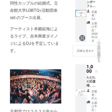
ンボー
ルの会
同性カップルの結婚式、立
辺のレ
フェス
社で全
ンタル
命館大学LGBTQ+活動団体
in南
国1位の
スペー
支援
座」の
津村 美
スへ出
者：
rall.のブース出展、
ウェブ
乃里さ
張可能
3人
サイト
んと 京
です）
お届
を制作
都ひみ
（出張
け予
アーティスト本郷綜海によ
した堀
つの開
定：
の場
井竜也
2023
運神社
合、
るライブ、吉本興業ダイノ
年10
さんが
ツアー
ワーク
こ
月
あなた
参加&
の
ジによるDJを予定していま
代とは
リ
のウェ
ラジオ
タ
別に交
ー
ブサイ
す。
fmGIG
ン
通費を
詳細を見る
を
トをお
「夢を
選
頂戴し
択
作りい
叶える
す
ます：
る
たしま
みのり
当日精
1,0
す。 通
HOUSE
算） 日
常、
00
」のゲ
程：
円
¥100,00
スト出
2023年
ただた
0前後に
演 (告知
7月〜12
だ応援
なる
可能、
月の間
権、お
ウェブ
SNS発
を目安
礼のお
サイト
信あり)
に、相
支援
手紙。
の制作
ができ
談の上
者：
campfir
料金で
る権利
21人
調整 内
eのメッ
すが、
です。
容：ご
お届
セージ
本クラ
実施は
け予
自身
となり
ウド
定：
リア
京都市では２０２０年から
で、心