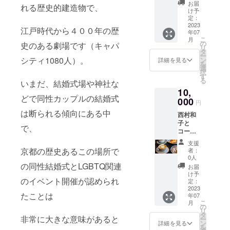
飲みで
まれま
す。 ※
す。ご
お届
れる歴史的建造物で、
きる権
せんの
日時の
け予
了承く
利。時
でご負
定：
調整な
ださ
間は６
2023
担くだ
ど直接
い。 ※
江戸時代から４００年の歴
年07
０分。
さい。
やりと
本リ
こ
月
夜でも
の
りして
史のある劇場です（キャパ
ターン
リ
昼でも
タ
いただ
に含ま
ー
アル
シティ1080人）。
ン
くので
詳細を見る
れる制
を
コール
選
御連絡
作内容
択
なしで
す
先をな
はメイ
る
いまだ、結婚式場や神社な
もOK。
がのさ
ンペー
10,
何でも
んにお
ジ(1
どで同性カップルの結婚式
聞いて
000
伝えし
ページ)
円
くださ
ます。
の制作
は断られる傾向にある中
西村和
い！お
です。
子と
米のこ
プライ
で、
コー
と、京
バシー
ヒー飲
大受験
ポリ
支援
む権利
のこ
京都の歴史あるこの場所で
者：
シーや
(1-5人
と、ク
0人
特定商
までの
ラファ
の同性結婚式とLGBTQ関連
お届
取引法
グルー
ンのこ
け予
に基づ
のイベント開催が認められ
プ) 7月
と、ビ
定：
く表記
以降で
2023
ジネス
等の
たことは
年07
日程は
のこ
ページ
こ
月
後日調
と、た
の
制作は
リ
整。 2
だまっ
タ
追加料
非常に大きな意味があると
ー
時間程
たりす
ン
詳細を見る
金は発
を
度。 場