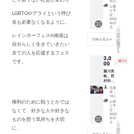
ててみ
50人
ます。
たいあ
ちをた
たいと
お届
スポン
なたの
くさん
思って
け予
サー営
LGBTQやアライという呼び
ために
込めて
いる方
定：
業、銀
身体と
送りま
2023
へ い
名も必要なくなるように。
行から
心の土
年07
す！
ざ、そ
お金を
こ
台を育
月
の時の
の
借りる
リ
てる
為に
タ
レインボーフェスin南座は
時やク
ー
ワーク
ファー
ン
詳細を見る
ラウド
を
です！
自分らしく生きていきたい
ストス
選
ファン
択
原則、
テップ
す
ディン
る
「反射
全ての人を応援するフェス
の採寸
グに挑
の統合
3,0
をして
戦する
です。
ワー
残り2
00
おくチ
円
時な
カー
ケット
ど、実
山内美
藤川美
です。
績がな
佐」が
帆、西
採寸値
い中で
メ
村和子
がある
もウェ
ニュー
と一緒
と、ご
支援
ブサイ
提供い
にス
注文後
者：
トがあ
たしま
リー
途中カ
18人
るのと
す。 都
ショッ
タチを
権利のために戦うとかでは
お届
無いの
合によ
トを撮
確認す
け予
では社
り、近
る権
なくて、好きな人や好きな
定：
る仮縫
会的信
隣の統
利。お
2023
いまで
用が大
合ワー
年07
ものを想う気持ちを大切
色直し
はオン
きく異
こ
月
カーさ
前の衣
の
ライン
なりま
リ
に、
んと交
装で写
タ
で進め
す。 ま
ー
代して
真が撮