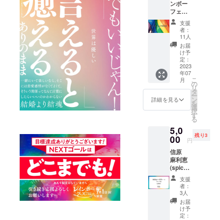
ンボー
フェス
in南座
支援
当日み
者：
んなで
11人
南座を
お届
レイン
け予
ボーに
定：
染めた
2023
年07
い！ 手
こ
月
持ち用
の
リ
に来場
タ
ー
の皆さ
ン
詳細を見る
を
んにお
選
択
配りす
す
る
るレイ
5,0
ンボー
残り3
フラッ
00
円
グ10本
信原
を奢る
麻利恵
権利で
(spice
す。 旗
marilyn
の大き
支援
)さんが
さ13.5
者：
作る無
センチ
3人
添加タ
20セン
お届
イ料理
チ （手
け予
コース
で持つ
定：