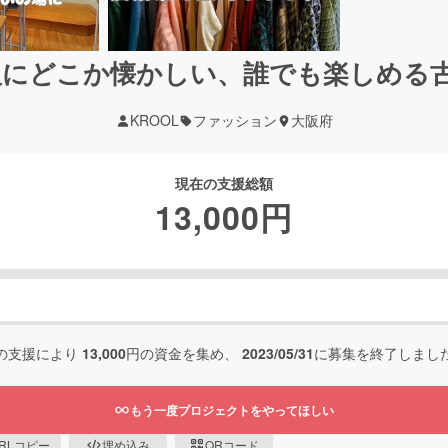
阪にどこか懐かしい、誰でも楽しめる
KROOL
ファッション
大阪府
現在の支援総額
13,000
円
の支援により
13,000
円の資金を集め、
2023/05/31
に募集を終了しまし
もう一度プロジェクトをやってほしい
RLコピー
埋め込み
QRコード