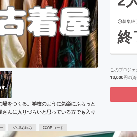
募集終
CAMPFIRE for Social Good
CAMPFIRE Creation
終
CAMPFIREふるさと納税
machi-ya
コミュニティ
このプロジェ
13,000
円の資
の場をつくる。学校のように気楽にふらっと
屋さんに入りづらいと思っている方でも入り
ピー
埋め込み
QRコード