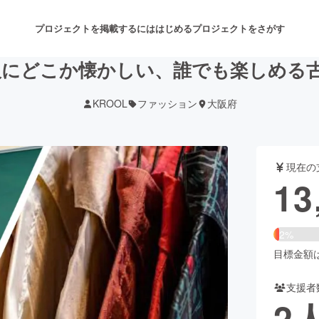
プロジェクトを掲載するには
はじめる
プロジェクトをさがす
阪にどこか懐かしい、誰でも楽しめる
KROOL
ファッション
大阪府
注目のリターン
注目の新着プロジェクト
募集終了が近いプロジェクト
も
現在の
音楽
舞台・パフォーマンス
13
ゲーム・サービス開発
フード・飲食店
2%
書籍・雑誌出版
アニメ・漫画
目標金額は5
支援者
チャレンジ
ビューティー・ヘルスケ
2