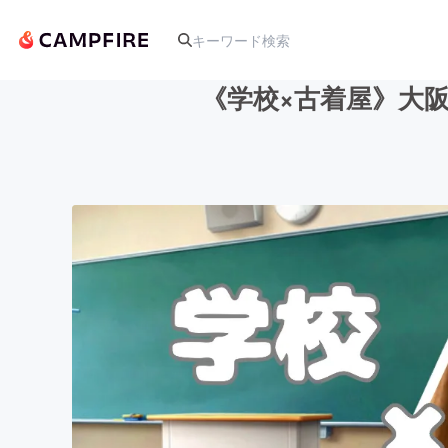
《学校×古着屋》大
人気のプロジェクト
アート・写真
テクノロジー・ガジェット
映像・映画
ビジネス・起業