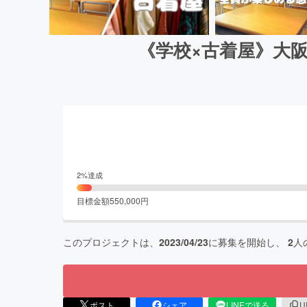
《学校×古着屋》大
2
%達成
目標金額
550,000
円
このプロジェクトは、
2023/04/23
に募集を開始し、
2
人
ポスト
シェア
LINEで送る
U