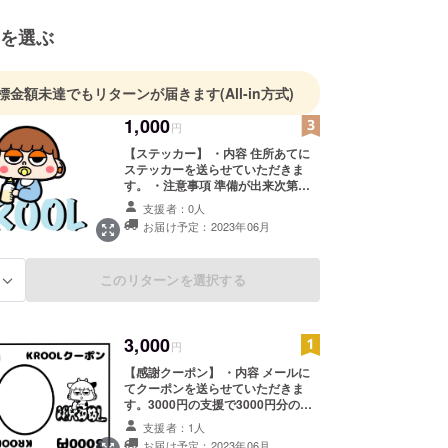
を選ぶ
標金額未達でもリターンが届きます
(All-in方式)
1,000
円
【ステッカー】 ・内容 住所あてに
ステッカーを送らせていただきま
す。 ・注意事項 準備が出来次第送
られせていただきますが、予定より
支援者：0人
遅れる可能性もあることをあらかじ
お届け予定：2023年06月
めご理解ください。
このリターンを選択する
る
3,000
円
【感謝クーポン】 ・内容 メールに
てクーポンを送らせていただきま
す。3000円の支援で3000円分の
クーポンとなっております。 ・注意
支援者：1人
事項 有効期間は1年です。来店され
お届け予定：2023年06月