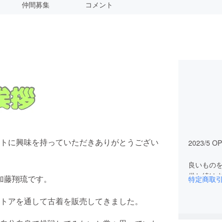
仲間募集
コメント
トに興味を持っていただきありがとうござい
2023/5
良いもの
供し続け
加藤翔琉です。
特定商取
トアを通して古着を販売してきました。