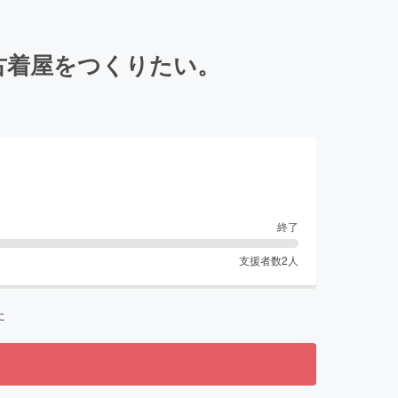
古着屋をつくりたい。
終了
支援者数
2
人
た