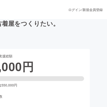
ログイン
/
新規会員登録
古着屋をつくりたい。
うすぐ公開されます
支援総額
プロダクト
,000
円
ファッション
スポーツ
50,000円
数
ア
ソーシャルグッド
人