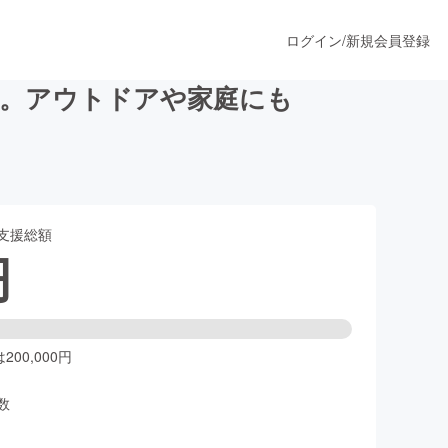
ログイン
/
新規会員登録
ィ。アウトドアや家庭にも
うすぐ公開されます
支援総額
プロダクト
円
ファッション
スポーツ
00,000円
数
ア
ソーシャルグッド
人