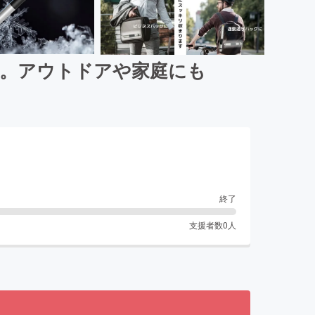
ィ。アウトドアや家庭にも
終了
支援者数
0
人