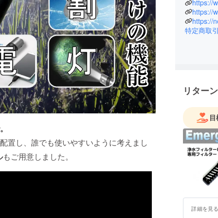
著書（訪販
https://
https://
倒産破産の
https://
現在inst
特定商取
す。
リターン
目
。
配置し、誰でも使いやすいように考えまし
ル
もご用意しました。
詳細を見