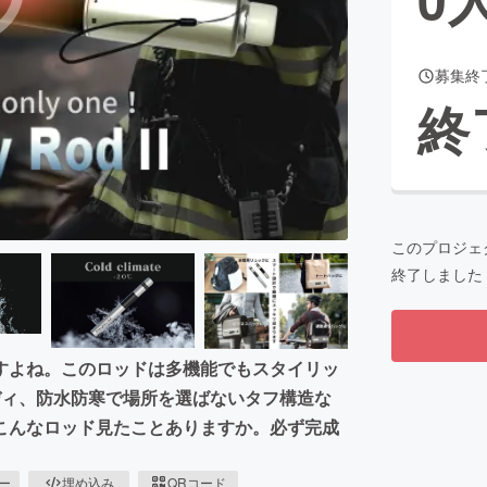
募集終
CAMPFIRE for Social Good
CAMPFIRE Creation
終
CAMPFIREふるさと納税
machi-ya
コミュニティ
このプロジェ
終了しました
すよね。このロッドは多機能でもスタイリッ
ディ、防水防寒で場所を選ばないタフ構造な
こんなロッド見たことありますか。必ず完成
ピー
埋め込み
QRコード