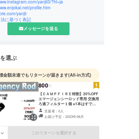
＝Amazonランキン1位獲得！、京都の庶民文化、
www.instagram.com/yanjii3/?hl=ja
www.enjokai.net/profile.htm
本など10冊）
note.com/yanjii
agramフォロワー：2250人 宜しくお願い致しま
引法に基づく表記
メッセージを送る
を選ぶ
標金額未達でもリターンが届きます
(All-in方式)
800
円
【ＣＡＭＰＦＩＲＥ特割】20%OFF
エマージェンシーロッド専用 交換用
ろ過フィルター１個 ※1本はすでに
ロッドに装着済みですので、これは
支援者：0人
交換用です。
お届け予定：2023年06月
このリターンを選択する
る