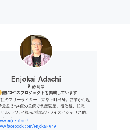
Enjokai Adachi
静岡県
他に3件のプロジェクトを掲載しています
在住のフリーライター 京都下町出身。営業から起
5億達成も4億の負債で倒産破産。復活後、転職・
ンサル、ハワイ観光局認定ハワイスペシャリス他。
ンジジイ。
www.enjokai.net/
ョアジギング、バトル観戦、デザイン、劇画アニメ
/www.facebook.com/enjokai4649