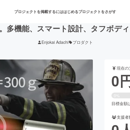
プロジェクトを掲載するには
はじめる
プロジェクトをさがす
。多機能、スマート設計、タフボデ
Enjokai Adachi
プロダクト
注目のリターン
注目の新着プロジェクト
募集終了が近いプロジェクト
も
現在の
音楽
舞台・パフォーマンス
0
ゲーム・サービス開発
フード・飲食店
0%
書籍・雑誌出版
アニメ・漫画
目標金額は2
支援者
チャレンジ
ビューティー・ヘルスケ
0