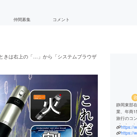
仲間募集
コメント
い」ときは右上の「…」から「システムブラウザ
静岡東部
業、年商1
旅行のコ
パッショ
https://
趣味：シ
https:/