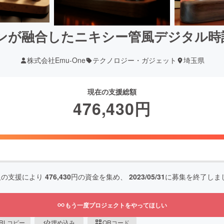
が融合したニキシー管風デジタル時計D'E
株式会社Emu-One
テクノロジー・ガジェット
埼玉県
現在の支援総額
476,430
円
人の支援により
476,430
円の資金を集め、
2023/05/31
に募集を終了しま
もう一度プロジェクトをやってほしい
RLコピー
埋め込み
QRコード