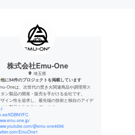
株式会社Emu-One
埼玉県
他に54件のプロジェクトを掲載しています
mu-Oneは、次世代の焚き火関連商品や調理用ス
チタン製品の開発・販売を手がける会社です。
デザイン性を追求し、最先端の技術と独自のアイデ
させた製品を生み出しています。
e1
にない体験を皆様にお届けすることを目指していま
/lin.ee/KDBNYFC
www.emu-one.jp/
/www.youtube.com/@emu-one4696
/twitter.com/EmuOne1