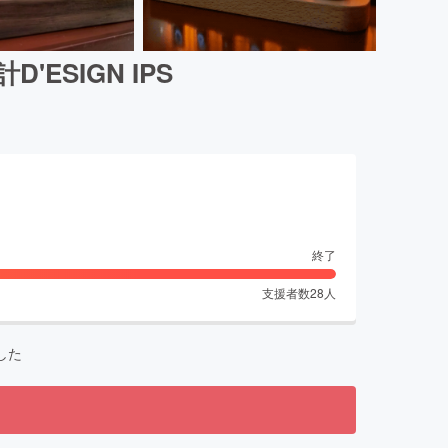
SIGN IPS
終了
支援者数
28
人
した