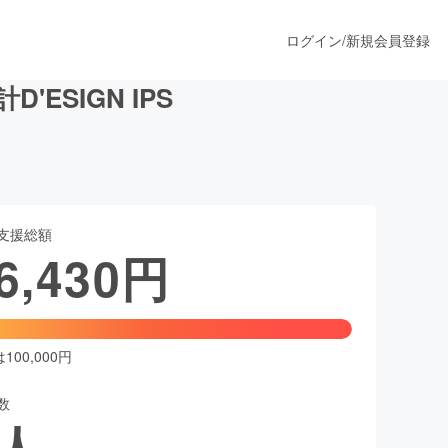
ログイン
/
新規会員登録
SIGN IPS
うすぐ公開されます
支援総額
プロダクト
6,430
円
ファッション
スポーツ
00,000円
数
ア
ソーシャルグッド
人