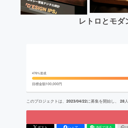
レトロとモダン
476
%達成
目標金額
100,000
円
このプロジェクトは、
2023/04/22
に募集を開始し、
28
ポスト
シェア
LINEで送る
U