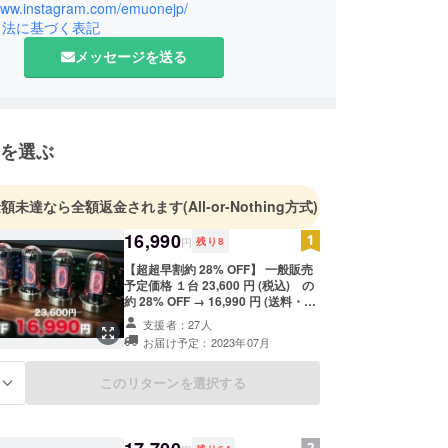
/www.instagram.com/emuonejp/
引法に基づく表記
メッセージを送る
を選ぶ
金額未達なら全額返金されます
(All-or-Nothing方式)
16,990
円
残り
8
【超超早割約 28% OFF】 一般販売
予定価格 １台 23,600 円 (税込) の
約 28% OFF → 16,990 円 (送料・税
込) 〈１セットの詳細〉 ニキシー管
支援者：27人
風デジタル時計【D'ESIGN IPS】１
お届け予定：2023年07月
台 (スタンドの木はブナ、ウォール
ナットどちらかをお選び頂けます。)
Type-C充電ケーブル 日本語説明書
このリターンを選択する
る
※1年間の保証付きです。 ※ご注文状
況、使用部材の供給状況、製造工程
上の都合等により出荷時期が遅れる
場合があります。