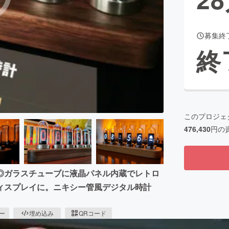
募集終
CAMPFIRE for Social Good
CAMPFIRE Creation
終
CAMPFIREふるさと納税
machi-ya
コミュニティ
このプロジェ
476,430
円の
◎ガラスチューブに液晶パネル内蔵でレトロ
ィスプレイに。ニキシー管風デジタル時計
ピー
埋め込み
QRコード