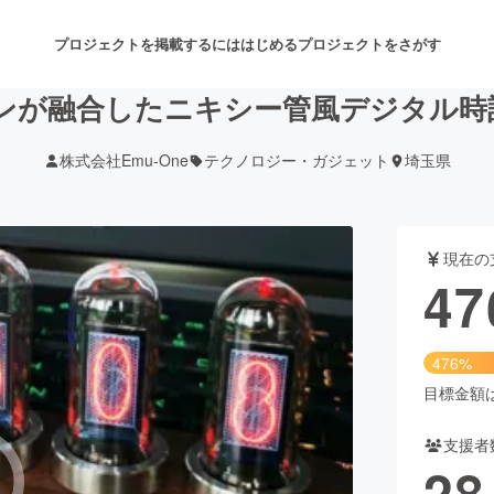
プロジェクトを掲載するには
はじめる
プロジェクトをさがす
が融合したニキシー管風デジタル時計D'E
株式会社Emu-One
テクノロジー・ガジェット
埼玉県
注目のリターン
注目の新着プロジェクト
募集終了が近いプロジェクト
も
現在の
音楽
舞台・パフォーマンス
47
ゲーム・サービス開発
フード・飲食店
476%
書籍・雑誌出版
アニメ・漫画
目標金額は1
支援者
チャレンジ
ビューティー・ヘルスケ
28