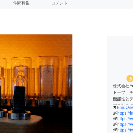
仲間募集
コメント
株式会社E
トーブ、
機能性と
アを融合
EmuOn
これまで
https:/
す。
https://
https:/
https:/