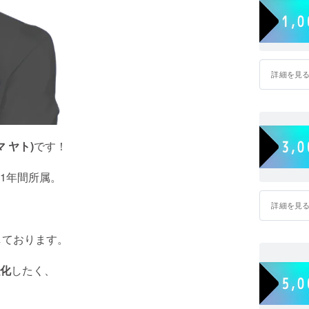
詳細を見
 ヤト)
です！
1年間所属。
詳細を見
しております。
化
したく、