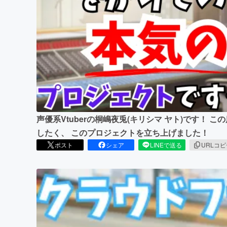
まちづくり・地域活性化
声優系Vtuberの桐嶋夜兎(キリシマ ヤト)です！
したく、 このプロジェクトを立ち上げました！
ポスト
シェア
LINEで送る
URLコ