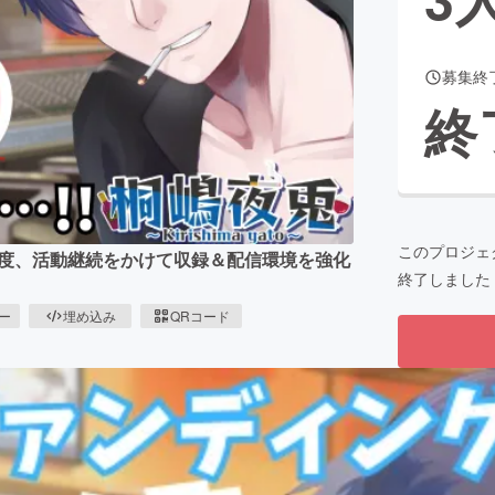
募集終
CAMPFIRE for Social Good
CAMPFIRE Creation
終
CAMPFIREふるさと納税
machi-ya
コミュニティ
このプロジェ
 この度、活動継続をかけて収録＆配信環境を強化
終了しました
ピー
埋め込み
QRコード