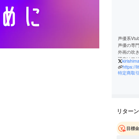
声優系Vtu
声優の専
外画の吹き
現在はフリ
kirishim
https://l
特定商取
リターン
目標