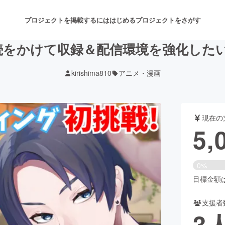
プロジェクトを掲載するには
はじめる
プロジェクトをさがす
をかけて収録＆配信環境を強化したい…!
kirishima810
アニメ・漫画
注目のリターン
注目の新着プロジェクト
募集終了が近いプロジェクト
も
現在の
音楽
舞台・パフォーマンス
5,
ゲーム・サービス開発
フード・飲食店
0%
書籍・雑誌出版
アニメ・漫画
目標金額は5
支援者
チャレンジ
ビューティー・ヘルスケ
3