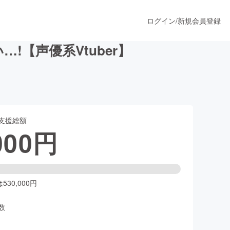
ログイン
/
新規会員登録
【声優系Vtuber】
うすぐ公開されます
支援総額
プロダクト
000
円
ファッション
スポーツ
30,000円
数
ア
ソーシャルグッド
人