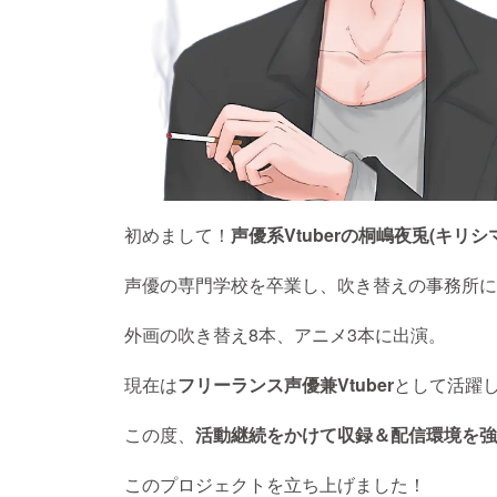
初めまして！
声優系Vtuberの桐嶋夜兎(キリシマ
声優の専門学校を卒業し、吹き替えの事務所に
外画の吹き替え8本、アニメ3本に出演。
現在は
フリーランス声優兼Vtuber
として活躍
この度、
活動継続をかけて収録＆配信環境を強
このプロジェクトを立ち上げました！