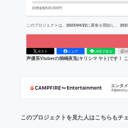
目標金額
530,000
円
このプロジェクトは、
2023/04/22
に募集を開始し、
202
ポスト
シェア
LINEで送る
U
声優系Vtuberの桐嶋夜兎(キリシマ ヤト)で
エンタメ
手数料0円
このプロジェクトを見た人はこちらもチ