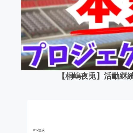
【桐嶋夜兎】活動継続
0
%達成