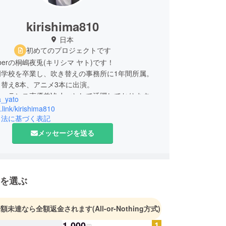
kirishima810
日本
初めてのプロジェクトです
berの桐嶋夜兎(キリシマ ヤト)です！
門学校を卒業し、吹き替えの事務所に1年間所属。
替え8本、アニメ3本に出演。
ーランス声優兼Vtuberとして活躍しております。
a_yato
it.link/kirishima810
引法に基づく表記
メッセージを送る
を選ぶ
金額未達なら全額返金されます
(All-or-Nothing方式)
1,000
円