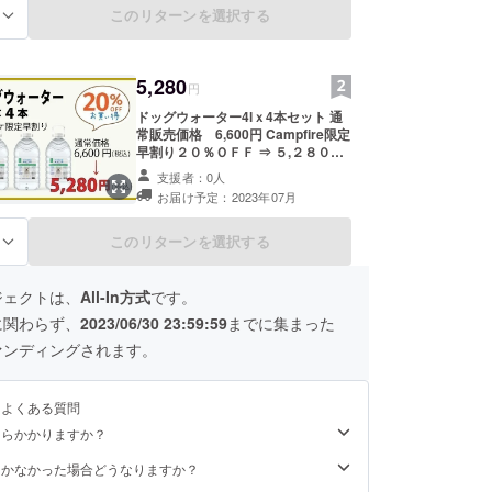
このリターンを選択する
る
5,280
円
ドッグウォーター4lｘ4本セット 通
常販売価格 6,600円 Campfire限定
早割り２０％ＯＦＦ ⇒ ５,２８０円
賞味期限：製造より36ヶ月
支援者：0人
お届け予定：2023年07月
このリターンを選択する
る
ジェクトは、
All-In方式
です。
に関わらず、
2023/06/30 23:59:59
までに集まった
ァンディングされます。
るよくある質問
くらかかりますか？
届かなかった場合どうなりますか？