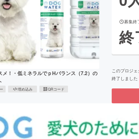
募集終
CAMPFIRE for Social Good
CAMPFIRE Creation
終
CAMPFIREふるさと納税
machi-ya
コミュニティ
このプロジェ
メ！・低ミネラルでｐHバランス（7.2）の
終了しました
ト
ピー
埋め込み
QRコード