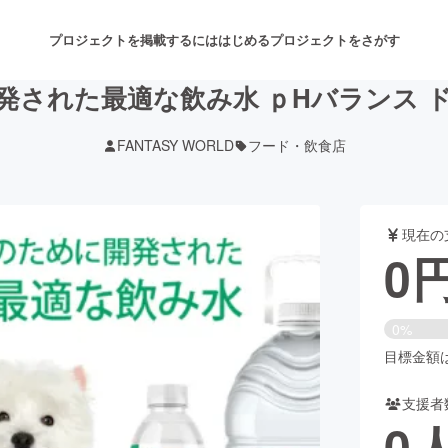
プロジェクトを掲載するには
はじめる
プロジェクトをさがす
発された最適な飲み水 ｐHバランス 
FANTASY WORLD
フード・飲食店
注目のリターン
注目の新着プロジェクト
募集終了が近いプロジェクト
も
現在の
音楽
舞台・パフォーマンス
0
ゲーム・サービス開発
フード・飲食店
0%
書籍・雑誌出版
アニメ・漫画
目標金額は5
支援者
チャレンジ
ビューティー・ヘルスケ
0