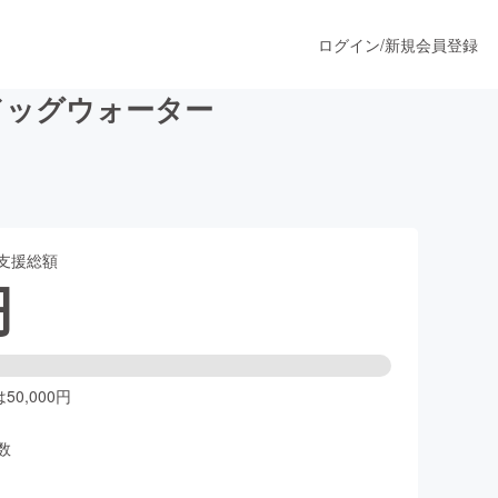
ログイン
/
新規会員登録
ドッグウォーター
うすぐ公開されます
支援総額
プロダクト
円
ファッション
スポーツ
0,000円
数
ア
ソーシャルグッド
人