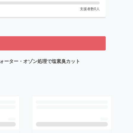
支援者数
0
人
ウォーター・オゾン処理で塩素臭カット