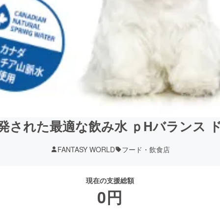
発された最適な飲み水 ｐHバランス 
FANTASY WORLD
フード・飲食店
現在の支援総額
0
円