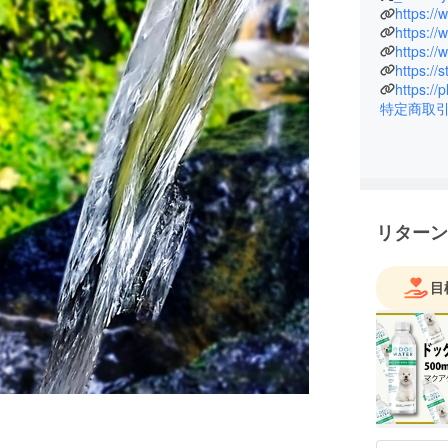
https://
https://
https://
https://
https://
特定商取
リターン
目