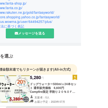
www.fanta-shop.jp/
www.fanta.co.jp/
www.rakuten.ne.jp/gold/fantasyworld/
store.shopping.yahoo.co.jp/fantasyworld/
plus.wowma.jp/user/64494257/plus/
引法に基づく表記
メッセージを送る
を選ぶ
標金額未達でもリターンが届きます
(All-in方式)
5,280
円
ドッグウォーター500mlｘ24本セッ
ト 通常販売価格 6,600円
Campfire限定 早割り２０％ＯＦＦ
⇒ ５,２８０円 賞味期限：製造より
支援者：0人
36ヶ月
お届け予定：2023年07月