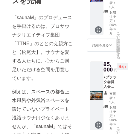
スを完備
＋年会
ペースを完
者：
費5万円
0人
備していま
＋1回分
お届
利用2万
す。
け予
「saunaM」のプロデュース
円 合計
定：
170,000
2024
を手掛けるのは、プロサウ
2種類のサウ
年07
円を
こ
月
ナクリエイティブ集団
40％オ
ナルームは1
の
リ
フの
タ
フロアに1部
ー
「TTNE」のととのえ親方こ
102,000
ン
詳細を見る
を
屋のみ。
円 ブ
選
と【松尾大】。サウナを愛
択
ラック
す
る
会員の
する人たちに、心からご満
入室するだ
85,
メリッ
残り1
トは毎
けで高揚す
000
足いただける空間を用意し
円
回のご
る、ラグ
●ブラッ
ています。
利用
ジュアリー
ク会員
が、30
入会金
分無料
感あふれる
例えば、スペースの都合上
10万円
延長付
支援
空間デザイ
＋年会
き 2ヶ
者：
水風呂や外気浴スペースを
費5万円
ンも
月先ま
9人
＋1回分
で予約
お届
「saunaM」
設けていないプライベート
利用2万
可能
け予
の魅力で
円 合計
オール
定：
混浴サウナは少なくありま
170,000
2024
インク
す。サウナ
年07
円を
ルーシ
せんが、「saunaM」ではそ
ルームは全
こ
月
50％オ
ブ（ア
の
リ