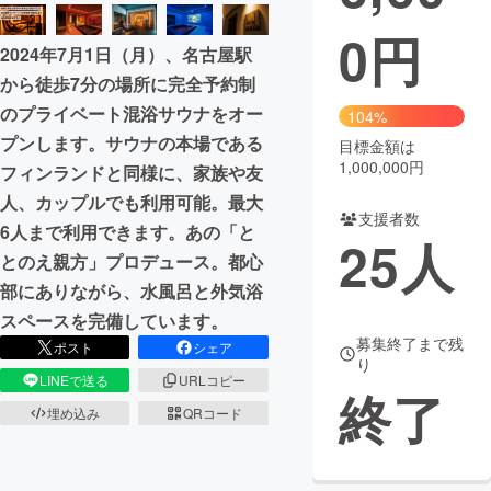
0
円
まちづくり・地域活性化
2024年7月1日（月）、名古屋駅
から徒歩7分の場所に完全予約制
CAMPFIRE for Social Good
CAMPFIRE Creation
のプライベート混浴サウナをオー
104%
CAMPFIREふるさと納税
machi-ya
コミュニティ
プンします。サウナの本場である
目標金額は
1,000,000円
フィンランドと同様に、家族や友
人、カップルでも利用可能。最大
支援者数
6人まで利用できます。あの「と
25
人
とのえ親方」プロデュース。都心
部にありながら、水風呂と外気浴
スペースを完備しています。
募集終了まで残
ポスト
シェア
り
LINEで送る
URLコピー
終了
埋め込み
QRコード