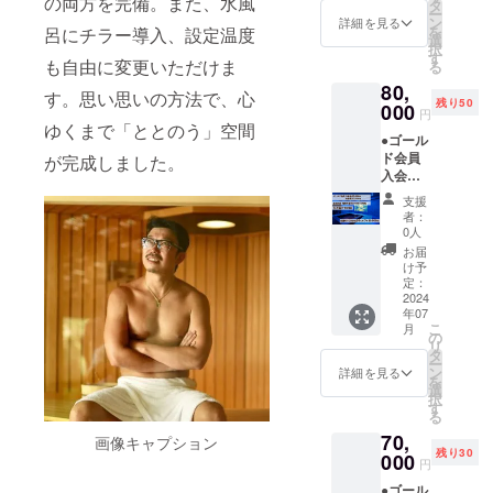
部で2種類。
の両方を完備。また、水風
フの
ルコー
タ
ー
85,000
ル、ソ
ン
詳細を見る
完全プライ
を
呂にチラー導入、設定温度
円 ブ
フトド
選
ベート空間
択
ラック
リン
す
も自由に変更いただけま
る
会員の
なので、サ
ク）冷
80,
メリッ
蔵庫内
す。思い思いの方法で、心
ウナ室は壁
残り50
トは毎
000
飲み放
円
に映し出さ
回のご
題 利用
ゆくまで「ととのう」空間
●ゴール
利用
料金が
れるプロ
ド会員
が、30
が完成しました。
会員価
ジェクター
入会金5
分無料
格にな
万円 ＋
を設置して
延長付
る
支援
年会費3
き 2ヶ
20,000
者：
自分好みの
万円 ＋
月先ま
円（2時
0人
映像や音楽
1回分利
で予約
間） 有
お届
用2万円
可能
や照明がで
効期
け予
合計
オール
定：
限：
き、女子会
100,000
2024
インク
2025年
年07
やお祝会、
円を
ルーシ
6月末日
こ
月
20％オ
ブ（ア
の
まで 提
お仕事の仲
リ
フの
ルコー
タ
供方
間や家族な
ー
80,000
ル、ソ
ン
法：証
詳細を見る
を
円 ゴー
ど特別な日
フトド
選
明証の
択
ルド会
リン
す
画像を
に。写真撮
る
員のメ
ク）冷
メール
影もちろん
70,
リット
画像キャプション
蔵庫内
にて送
残り30
は、1ヶ
000
飲み放
OK。フォト
付させ
円
月先ま
題 利用
て頂き
ジェニック
●ゴール
で予約