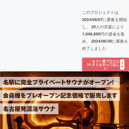
このプロジェクトは、
2024/06/07
に募集を開始
し、
25
人の支援により
1,046,600
円の資金を集
め、
2024/06/30
に募集を
終了しました
もう一度プロジェ
1
クトをやってほし
5
い