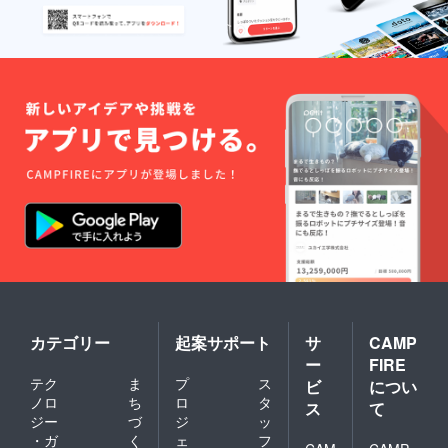
カテゴリー
起案サポート
サ
CAMP
ー
FIRE
テク
ま
プ
ス
ビ
につい
ノロ
ち
ロ
タ
ス
て
ジー
づ
ジ
ッ
・ガ
く
ェ
フ