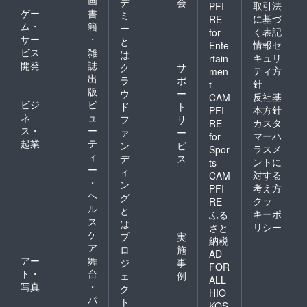
画
デ
会
取引法
PFI
ゲー
書
ミ
に基づ
RE
ム・
籍
ー
く表記
for
サー
・
と
情報セ
Ente
ビス
雑
は
キュリ
rtain
開発
誌
ク
サ
ティ方
men
出
ラ
ポ
針
t
版
ウ
ー
反社基
CAM
ビジ
ビ
ド
ト
本方針
PFI
ネ
ュ
フ
サ
カスタ
RE
ス・
ー
ァ
ー
マーハ
for
起業
テ
ン
ビ
ラスメ
Spor
ィ
デ
ス
ントに
ts
ー
ィ
対する
CAM
・
ン
考え方
PFI
ヘ
グ
クッ
RE
ル
と
キーポ
ふる
ス
は
リシー
さと
ケ
プ
実
納税
ア
ロ
施
AD
アー
舞
ジ
事
FOR
ト・
台
ェ
例
ALL
写真
・
ク
HIO
パ
ト
KOS