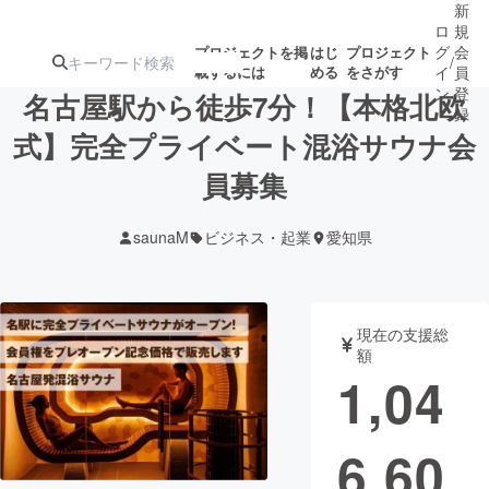
新
ロ
規
グ
会
プロジェクトを掲
はじ
プロジェクト
/
載するには
める
をさがす
イ
員
ン
登
名古屋駅から徒歩7分！【本格北欧
録
式】完全プライベート混浴サウナ会
員募集
人気のプロ
注目のリ
注目の新着プロ
募集終了が近いプ
もうすぐ公開
ジェクト
ターン
ジェクト
ロジェクト
されます
saunaM
ビジネス・起業
愛知県
アート・写真
音楽
現在の支援総
テクノロジー・ガジェット
ゲーム・サ
額
1,04
映像・映画
書籍・雑誌
6,60
ビジネス・起業
チャレンジ