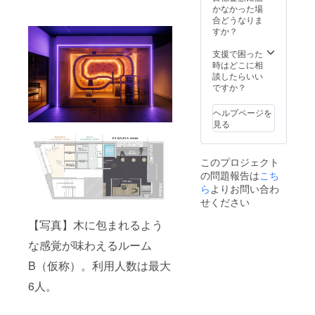
かなかった場
合どうなりま
すか？
支援で困った
時はどこに相
談したらいい
ですか？
ヘルプページを
見る
このプロジェクト
の問題報告は
こち
ら
よりお問い合わ
せください
【写真】木に包まれるよう
な感覚が味わえるルーム
B（仮称）。利用人数は最大
6人。