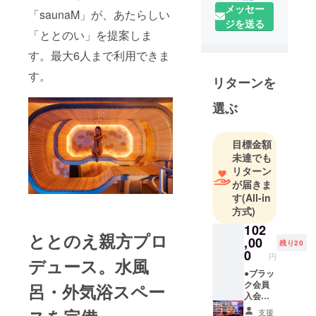
メッセー
混浴サウナ
「saunaM」が、あたらしい
ジを送る
をオープン
「ととのい」を提案しま
します。サ
す。最大6人まで利用できま
ウナの本場
であるフィ
す。
リターンを
ンランドと
同様に、家
選ぶ
族や友人、
カップルで
目標金額
も利用可
未達でも
能。最大6人
リターン
まで利用で
が届きま
す
(All-in
きます。あ
方式)
の「ととの
102
え親方」プ
ととのえ親方プロ
,00
ロデュー
残り20
0
円
ス。都心部
デュース。水風
●ブラッ
にありなが
ク会員
呂・外気浴スペー
ら、水風呂
入会金
と外気浴ス
10万円
支援