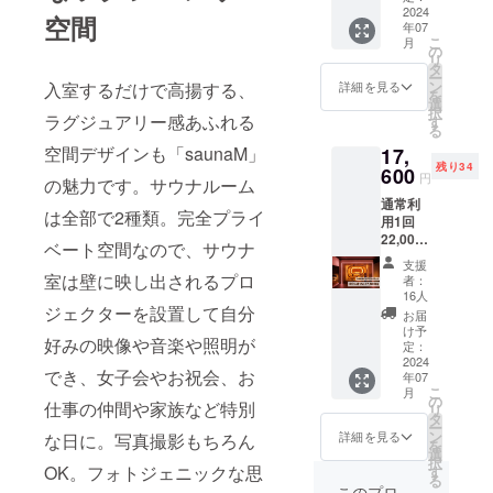
2025年
2024
蔵庫内
にて送
空間
年07
6月末日
飲み放
付させ
こ
月
まで 提
題 利用
の
て頂き
リ
供方
料金が
タ
ます。
ー
法：証
会員価
ン
入室するだけで高揚する、
詳細を見る
を
明証の
格にな
選
択
画像を
ラグジュアリー感あふれる
る
す
る
メール
20,000
空間デザインも「saunaM」
17,
にて送
円（2時
残り34
付させ
600
間） 有
円
の魅力です。サウナルーム
て頂き
効期
通常利
ます。
限：
は全部で2種類。完全プライ
用1回
2025年
22,000
6月末日
ベート空間なので、サウナ
円を
まで 提
支援
20％オ
室は壁に映し出されるプロ
供方
者：
フの
法：証
16人
17,600
ジェクターを設置して自分
明証の
お届
円 有効
画像を
け予
好みの映像や音楽や照明が
期限：
定：
メール
2025年
2024
にて送
でき、女子会やお祝会、お
年07
6月末日
付させ
こ
月
まで 提
の
て頂き
仕事の仲間や家族など特別
リ
供方
タ
ます。
ー
法：証
ン
詳細を見る
な日に。写真撮影もちろん
を
明証の
選
択
画像を
OK。フォトジェニックな思
す
る
メール
このプロ