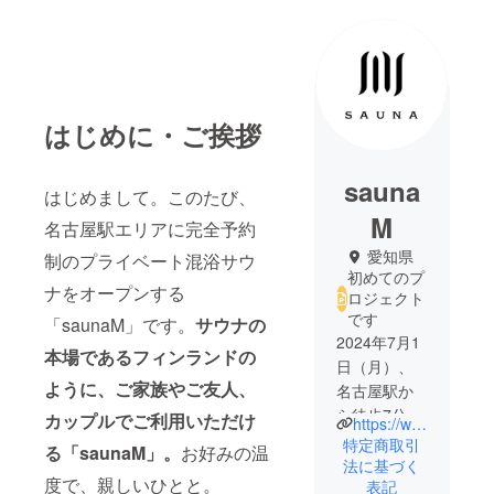
はじめに・ご挨拶
sauna
はじめまして。このたび、
M
名古屋駅エリアに完全予約
愛知県
制のプライベート混浴サウ
初めてのプ
ナをオープンする
ロジェクト
です
「saunaM」です。
サウナの
2024年7月1
本場であるフィンランドの
日（月）、
ように、ご家族やご友人、
名古屋駅か
ら徒歩7分の
カップルでご利用いただけ
https://www.instagram.com/sauna.m_official?igsh=MXdjOTg2eXpiODNtYw==
場所に完全
特定商取引
る「saunaM」。
お好みの温
予約制のプ
法に基づく
度で、親しいひとと。
表記
ライベート