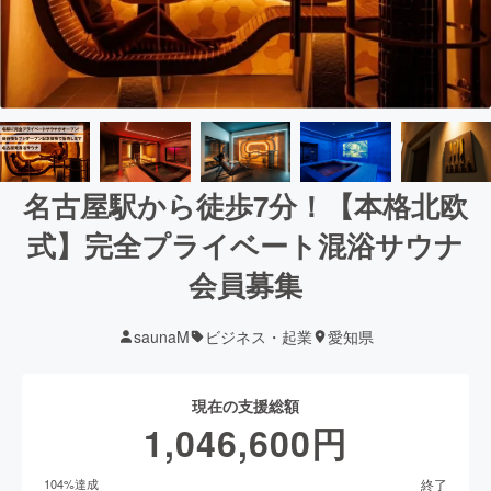
名古屋駅から徒歩7分！【本格北欧
式】完全プライベート混浴サウナ
会員募集
saunaM
ビジネス・起業
愛知県
現在の支援総額
1,046,600
円
終了
104
%達成