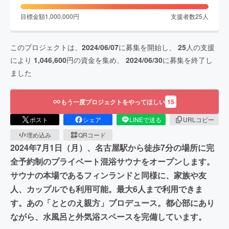
目標金額
1,000,000
円
支援者数
25
人
このプロジェクトは、
2024/06/07
に募集を開始し、
25
人の支援
により
1,046,600
円の資金を集め、
2024/06/30
に募集を終了し
ました
もう一度プロジェクトをやってほしい
15
ポスト
シェア
LINEで送る
URLコピー
埋め込み
QRコード
2024年7月1日（月）、名古屋駅から徒歩7分の場所に完
全予約制のプライベート混浴サウナをオープンします。
サウナの本場であるフィンランドと同様に、家族や友
人、カップルでも利用可能。最大6人まで利用できま
す。あの「ととのえ親方」プロデュース。都心部にあり
ながら、水風呂と外気浴スペースを完備しています。