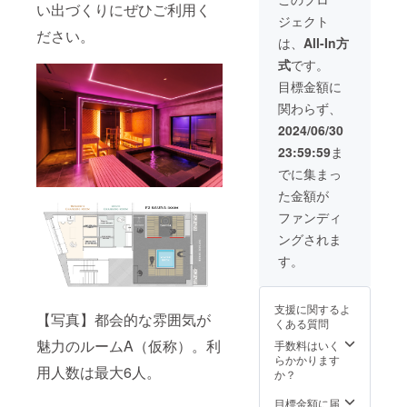
い出づくりにぜひご利用く
にて送
ジェクト
付させ
ださい。
て頂き
は、
All-In方
ます。
式
です。
目標金額に
関わらず、
2024/06/30
23:59:59
ま
でに集まっ
た金額が
ファンディ
ングされま
す。
支援に関するよ
【写真】都会的な雰囲気が
くある質問
魅力のルームA（仮称）。利
手数料はいく
らかかります
用人数は最大6人。
か？
目標金額に届