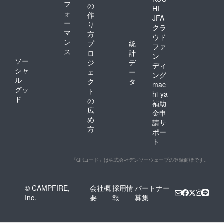
フ
の
HI
ォ
作
JFA
ー
り
クラ
マ
方
ウド
ン
プ
統
ファ
ス
ロ
計
ン
ソー
ジ
デ
ディ
シャ
ェ
ー
ング
ル
ク
タ
mac
グッ
ト
hi-ya
ド
の
補助
広
金申
め
請サ
方
ポー
ト
「QRコード」は株式会社デンソーウェーブの登録商標です。
© CAMPFIRE,
会社概
採用情
パートナー
Inc.
要
報
募集