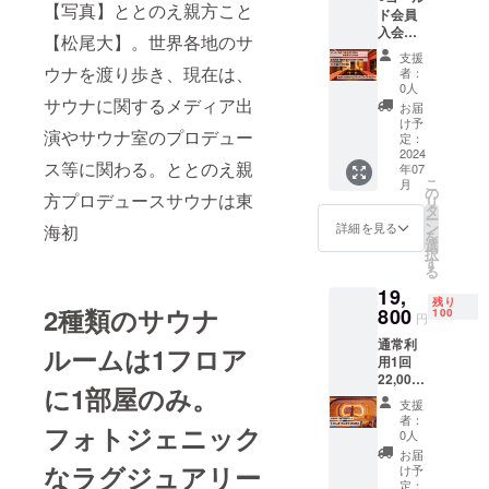
料金が
ます。
【写真】ととのえ親方こと
ド会員
な思い出づ
可能
会員価
入会金5
オール
格にな
くりにぜひ
【松尾大】。世界各地のサ
万円 ＋
インク
る
支援
ご利用くだ
年会費3
ルーシ
ウナを渡り歩き、現在は、
20,000
者：
万円 ＋
ブ（ソ
さい。
円（2時
0人
1回分利
サウナに関するメディア出
フトド
間） 有
お届
用2万円
リン
効期
け予
演やサウナ室のプロデュー
合計
ク）冷
定：
限：
100,000
2024
蔵庫内
2025年
ス等に関わる。ととのえ親
年07
円を
飲み放
6月末日
こ
月
30％オ
題 利用
の
まで 提
方プロデュースサウナは東
リ
フの
料金が
タ
供方
ー
70,000
会員価
ン
法：証
詳細を見る
海初
を
円 ゴー
格にな
選
明証の
択
ルド会
る
す
画像を
る
員のメ
20,000
メール
19,
リット
円（2時
にて送
残り
2種類のサウナ
は、1ヶ
800
間） 有
100
付させ
円
月先ま
効期
て頂き
通常利
で予約
限：
ルームは1フロア
ます。
用1回
可能
2025年
22,000
オール
6月末日
に1部屋のみ。
円を
インク
まで 提
支援
10％オ
ルーシ
供方
者：
フォトジェニック
フの
ブ（ソ
法：証
0人
19,800
フトド
明証の
お届
円 有効
なラグジュアリー
リン
画像を
け予
期限：
ク）冷
定：
メール