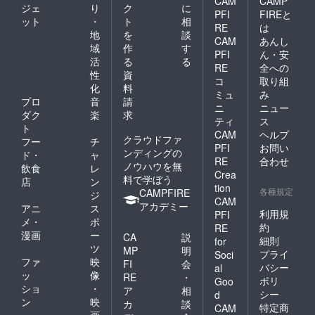
CAM
CAMP
ジェ
り
ク
に
PFI
FIREと
ット
・
ト
相
RE
は
地
を
談
CAM
あんし
域
作
す
PFI
ん・安
活
る
る
RE
全への
性
資
コ
取り組
化
料
ミュ
み
プロ
音
請
ニ
ニュー
ダク
楽
求
ティ
ス
ト
CAM
ヘルプ
クラウドファ
フー
チ
PFI
お問い
ンディングの
ド・
ャ
RE
合わせ
ノウハウを無
飲食
レ
Crea
料で学ぼう
店
ン
tion
各種規定
CAMPFIRE
ジ
CAM
アカデミー
アニ
ス
利用規
PFI
メ・
ポ
約
RE
漫画
ー
CA
説
細則
for
ツ
MP
明
プライ
Soci
ファ
映
FI
会
バシー
al
ッ
像
RE
・
ポリ
Goo
ショ
・
ア
相
シー
d
ン
映
カ
談
特定商
CAM