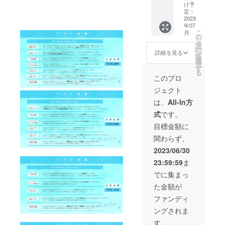
ださ
ト ・あ
・メン
け予
い。
なただ
バー個
定：
けの限
別オフ
2023
年07
定お礼
会 ・サ
こ
月
動画 ※
イン
の
リ
ご支援
チェキ
タ
ー
時、必
券250枚
ン
詳細を見る
を
ず備考
・デ
選
択
欄にご
ビュー
す
る
希望の
ライブ
このプロ
お名前
リハー
ジェクト
（ニッ
サル見
クネー
学 ・デ
は、
All-In方
ム可/20
ビュー
式
です。
字以
ライブ
内）を
VIPチ
目標金額に
ご記入
ケット
関わらず、
くださ
・デ
い。 ※
ビュー
2023/06/30
第三者
前限定
23:59:59
ま
を特定
イベン
する名
ト ・あ
でに集まっ
前や公
なただ
た金額が
序良俗
けの限
に反す
定お礼
ファンディ
るお名
動画 ※
ングされま
前はお
ご支援
呼びい
時、必
す。