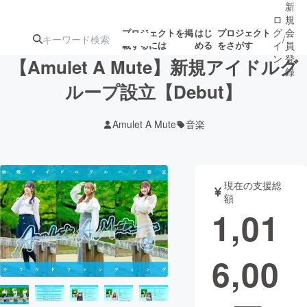
新
ロ
規
グ
会
プロジェクトを掲
はじ
プロジェクト
/
載するには
める
をさがす
イ
員
ン
登
【Amulet A Mute】新規アイドルグ
録
ループ設立【Debut】
人気のプロ
注目のリ
注目の新着プロ
募集終了が近いプ
もうすぐ公開
Amulet A Mute
音楽
ジェクト
ターン
ジェクト
ロジェクト
されます
アート・写真
音楽
現在の支援総
額
1,01
テクノロジー・ガジェット
ゲーム・サ
6,00
映像・映画
書籍・雑誌
ビジネス・起業
チャレンジ