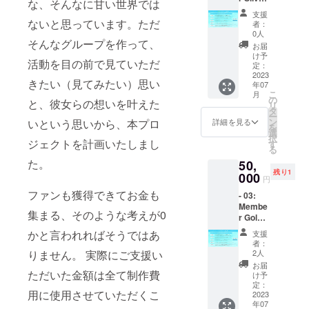
第三者
な、そんなに甘い世界では
Plan -
ト ・あ
を特定
支援
（星乃
なただ
ないと思っています。ただ
する名
者：
りん）
けの限
前や公
0人
・サイ
そんなグループを作って、
定お礼
序良俗
お届
ンチェ
動画 ※
に反す
け予
活動を目の前で見ていただ
キ券60
ご支援
定：
るお名
枚 ・デ
2023
時、必
前はお
きたい（見てみたい）思い
年07
ビュー
ず備考
呼びい
こ
月
ライブ
欄にご
の
たしか
と、彼女らの想いを叶えた
リ
リハー
希望の
タ
ねます
ー
サル見
お名前
ン
ので、
いという思いから、本プロ
詳細を見る
を
学 ・デ
（ニッ
選
予めご
択
ビュー
ジェクトを計画いたしまし
クネー
す
了承く
る
ライブ
ム可/20
ださ
た。
50,
VIPチ
字以
い。
残り1
ケット
000
内）を
円
・デ
ご記入
ファンも獲得できてお金も
- 03:
ビュー
くださ
Membe
前限定
い。 ※
集まる、そのような考えが0
r Gold
イベン
第三者
Plan -
ト ・あ
を特定
かと言われればそうではあ
支援
（望月
なただ
する名
者：
せり）
けの限
前や公
2人
りません。 実際にご支援い
・サイ
定お礼
序良俗
お届
ンチェ
ただいた金額は全て制作費
動画 ※
に反す
け予
キ券100
ご支援
定：
るお名
用に使用させていただくこ
枚 ・デ
2023
時、必
前はお
年07
ビュー
ず備考
呼びい