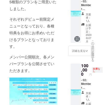
ご支援
- 02:
5種類のプランをご用意いた
い。
希望の
時、必
Membe
お名前
しました。
ず備考
r
（ニッ
欄にご
Premiu
クネー
支援
希望の
m Plan
ム可/20
者：
それぞれデビュー前限定メ
お名前
-（望月
字以
1人
（ニッ
せり）
内）を
お届
ニューとなっており、各種
クネー
・メン
ご記入
け予
ム可/20
バー個
くださ
定：
特典をお得にお求めいただ
字以
別オフ
2023
い。 ※
年07
内）を
会 ・サ
けるプランとなっておりま
第三者
こ
月
ご記入
イン
を特定
の
リ
す。
くださ
チェキ
する名
タ
ー
い。 ※
券250枚
前や公
ン
詳細を見る
を
第三者
・デ
序良俗
選
択
メンバー公開順次、各メン
を特定
ビュー
に反す
す
る
する名
ライブ
るお名
バープランを公開させてい
100
前や公
リハー
前はお
序良俗
サル見
,00
呼びい
在庫な
ただきます。
し
に反す
学 ・デ
たしか
0
円
るお名
ビュー
ねます
前はお
ライブ
- 02:
ので、
呼びい
VIPチ
Membe
予めご
たしか
ケット
r
了承く
ねます
・デ
Premiu
ださ
支援
ので、
ビュー
m Plan
い。
者：
予めご
前限定
-（七瀬
1人
了承く
イベン
のあ）
お届