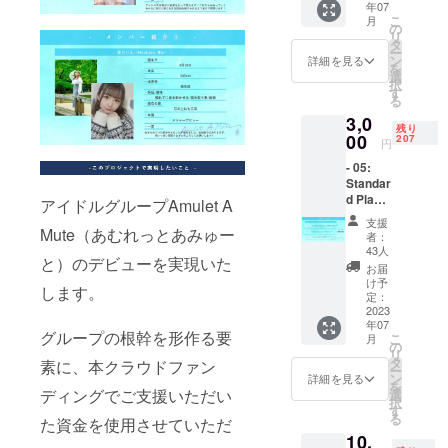
年07
こ
月
の
リ
タ
ー
ン
詳細を見る
を
選
択
す
る
3,0
残り
00
207
円
- 05:
Standar
d Plan -
アイドルグループAmulet A
・サイ
支援
ンチェ
Mute（あむれっとあみゅー
者：
キ券5枚
43人
と）のデビューを実現いた
・デ
お届
ビュー
け予
します。
ライブ
定：
チケッ
2023
年07
ト ・デ
グループの根幹を形作る要
こ
月
ビュー
の
リ
前限定
タ
素に、本クラウドファン
ー
イベン
ン
詳細を見る
を
ト
ディングでご支援いただい
選
択
す
る
た資金を使用させていただ
10,