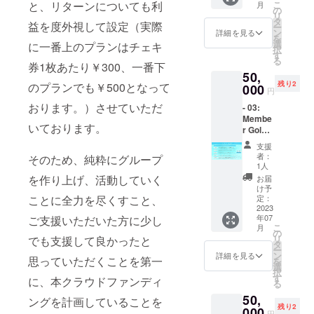
こ
と、リターンについても利
月
ライブ
欄にご
の
たしか
リ
リハー
希望の
タ
ねます
益を度外視して設定（実際
ー
サル見
お名前
ン
ので、
詳細を見る
を
学 ・デ
（ニッ
選
予めご
に一番上のプランはチェキ
択
ビュー
クネー
す
了承く
る
ライブ
ム可/20
券1枚あたり￥300、一番下
ださ
50,
VIPチ
字以
い。
残り2
のプランでも￥500となって
ケット
000
内）を
円
・デ
ご記入
おります。）させていただ
- 03:
ビュー
くださ
Membe
前限定
い。 ※
いております。
r Gold
イベン
第三者
Plan -
ト ・あ
を特定
支援
（七瀬
なただ
する名
者：
そのため、純粋にグループ
のあ）
けの限
前や公
1人
・サイ
定お礼
序良俗
を作り上げ、活動していく
お届
ンチェ
動画 ※
に反す
け予
キ券100
ご支援
定：
ことに全力を尽くすこと、
るお名
枚 ・デ
2023
時、必
前はお
年07
ご支援いただいた方に少し
ビュー
ず備考
呼びい
こ
月
ライブ
欄にご
の
たしか
リ
でも支援して良かったと
リハー
希望の
タ
ねます
ー
サル見
お名前
ン
ので、
詳細を見る
思っていただくことを第一
を
学 ・デ
（ニッ
選
予めご
択
ビュー
クネー
す
了承く
に、本クラウドファンディ
る
ライブ
ム可/20
ださ
50,
VIPチ
字以
ングを計画していることを
い。
残り2
ケット
000
内）を
円