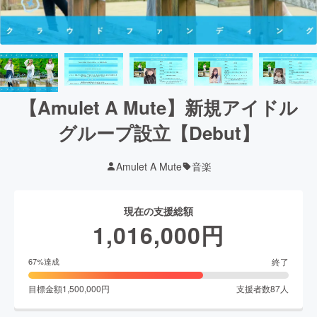
【Amulet A Mute】新規アイドル
グループ設立【Debut】
Amulet A Mute
音楽
現在の支援総額
1,016,000
円
終了
67
%達成
目標金額
1,500,000
円
支援者数
87
人