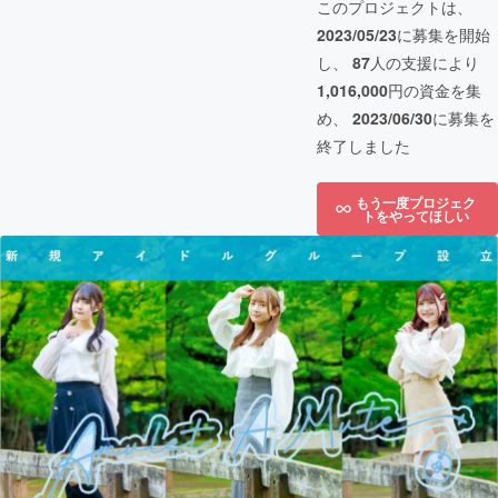
このプロジェクトは、
2023/05/23
に募集を開始
し、
87
人の支援により
1,016,000
円の資金を集
め、
2023/06/30
に募集を
終了しました
もう一度プロジェク
トをやってほしい