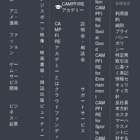
tion
各種規定
CAMPFIRE
ジ
CAM
アカデミー
アニ
ス
利用規
PFI
メ・
ポ
約
RE
漫画
ー
CA
説
細則
for
ツ
MP
明
プライ
Soci
ファ
映
FI
会
バシー
al
ッ
像
RE
・
ポリ
Goo
ショ
・
ア
相
シー
d
ン
映
カ
談
特定商
CAM
画
デ
会
取引法
PFI
ゲー
書
ミ
に基づ
RE
ム・
籍
ー
く表記
for
サー
・
と
情報セ
Ente
ビス
雑
は
キュリ
rtain
開発
誌
ク
サ
ティ方
men
出
ラ
ポ
針
t
版
ウ
ー
反社基
CAM
ビジ
ビ
ド
ト
本方針
PFI
ネ
ュ
フ
サ
カスタ
RE
ス・
ー
ァ
ー
マーハ
for
起業
テ
ン
ビ
ラスメ
Spor
ィ
デ
ス
ントに
ts
ー
ィ
対する
CAM