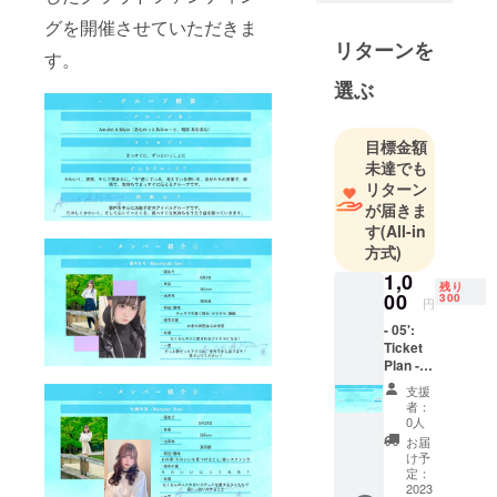
いっしょ
グを開催させていただきま
に」をコン
リターンを
す。
セプトに活
動予定。
選ぶ
目標金額
未達でも
リターン
が届きま
す
(All-in
方式)
1,0
残り
00
300
円
- 05':
Ticket
Plan -
・デ
支援
ビュー
者：
ライブ
0人
チケッ
お届
ト
け予
定：
2023