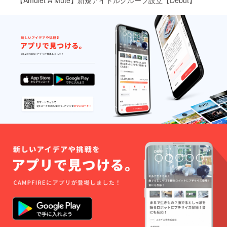
【Amulet A Mute】新規アイドルグループ設立【Debut】