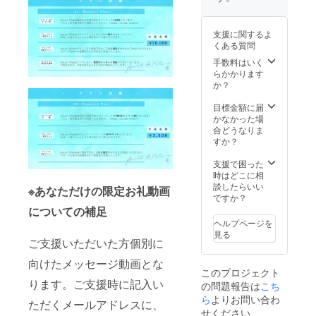
たしか
ず備考
ねます
欄にご
ので、
希望の
支援に関するよ
予めご
お名前
くある質問
了承く
（ニッ
ださ
クネー
手数料はいく
い。
ム可/20
らかかります
字以
か？
内）を
ご記入
目標金額に届
くださ
かなかった場
い。 ※
合どうなりま
第三者
すか？
を特定
する名
支援で困った
前や公
時はどこに相
序良俗
談したらいい
※あなただけの限定お礼動画
に反す
ですか？
るお名
についての補足
前はお
ヘルプページを
呼びい
見る
たしか
ご支援いただいた方個別に
ねます
向けたメッセージ動画とな
ので、
このプロジェクト
予めご
ります。ご支援時に記入い
の問題報告は
こち
了承く
ださ
ら
よりお問い合わ
ただくメールアドレスに、
い。
せください