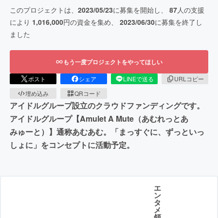
このプロジェクトは、
2023/05/23
に募集を開始し、
87
人の支援
により
1,016,000
円の資金を集め、
2023/06/30
に募集を終了し
ました
もう一度プロジェクトをやってほしい
ポスト
シェア
LINEで送る
URLコピー
埋め込み
QRコード
アイドルグループ設立のクラウドファンディングです。
アイドルグループ【Amulet A Mute（あむれっとあ
みゅーと）】通称あむあむ。「まっすぐに、ずっといっ
しょに」をコンセプトに活動予定。
エ
ン
タ
メ
領