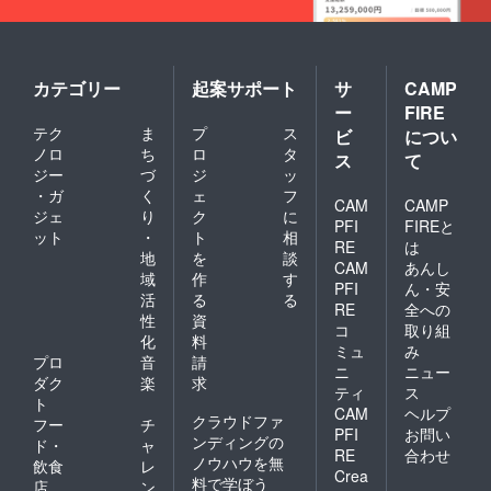
カテゴリー
起案サポート
サ
CAMP
ー
FIRE
テク
ま
プ
ス
ビ
につい
ノロ
ち
ロ
タ
ス
て
ジー
づ
ジ
ッ
・ガ
く
ェ
フ
CAM
CAMP
ジェ
り
ク
に
PFI
FIREと
ット
・
ト
相
RE
は
地
を
談
CAM
あんし
域
作
す
PFI
ん・安
活
る
る
RE
全への
性
資
コ
取り組
化
料
ミュ
み
プロ
音
請
ニ
ニュー
ダク
楽
求
ティ
ス
ト
CAM
ヘルプ
クラウドファ
フー
チ
PFI
お問い
ンディングの
ド・
ャ
RE
合わせ
ノウハウを無
飲食
レ
Crea
料で学ぼう
店
ン