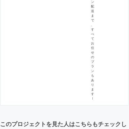
ン
配
送
ま
で
、
す
べ
て
お
任
せ
の
プ
ラ
ン
も
あ
り
ま
す
！
このプロジェクトを見た人はこちらもチェックし