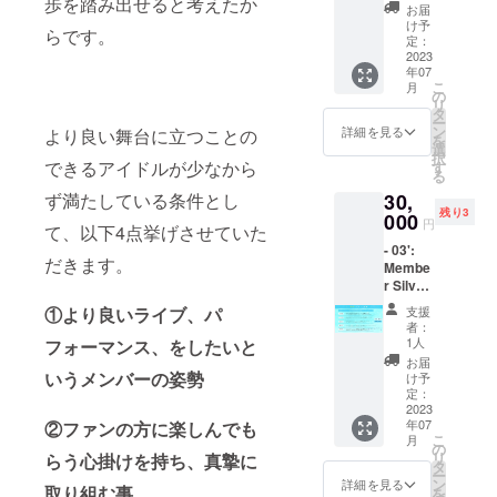
歩を踏み出せると考えたか
ンチェ
お名前
お届
キ券20
（ニッ
け予
らです。
枚 ・デ
クネー
定：
ビュー
2023
ム可/20
年07
ライブ
字以
こ
月
チケッ
内）を
の
リ
ト ・デ
ご記入
タ
ー
ビュー
くださ
ン
詳細を見る
より良い舞台に立つことの
を
前限定
い。 ※
選
択
イベン
第三者
できるアイドルが少なから
す
る
ト ・あ
を特定
30,
ず満たしている条件とし
なただ
する名
残り3
けの限
000
前や公
円
て、以下4点挙げさせていた
定お礼
序良俗
- 03':
動画 ※
に反す
だきます。
Membe
ご支援
るお名
r Silver
時、必
前はお
Plan -
ず備考
呼びい
支援
①より良いライブ、パ
（望月
欄にご
たしか
者：
せり）
希望の
ねます
1人
フォーマンス、をしたいと
・サイ
お名前
ので、
お届
ンチェ
（ニッ
いうメンバーの姿勢
予めご
け予
キ券60
クネー
定：
了承く
枚 ・デ
2023
ム可/20
ださ
年07
②ファンの方に楽しんでも
ビュー
字以
い。
こ
月
ライブ
内）を
の
リ
らう心掛けを持ち、真摯に
リハー
ご記入
タ
ー
サル見
くださ
ン
詳細を見る
取り組む事
を