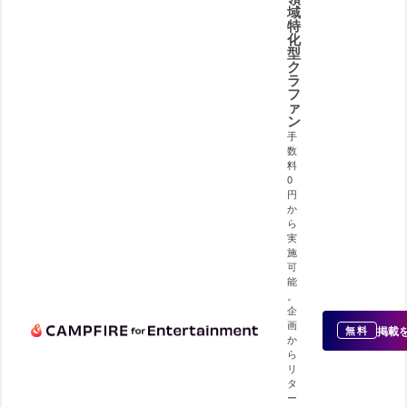
域
特
化
型
ク
ラ
フ
ァ
ン
手
数
料
0
円
か
ら
実
施
可
能
。
企
画
掲載
無料
か
ら
リ
タ
ー