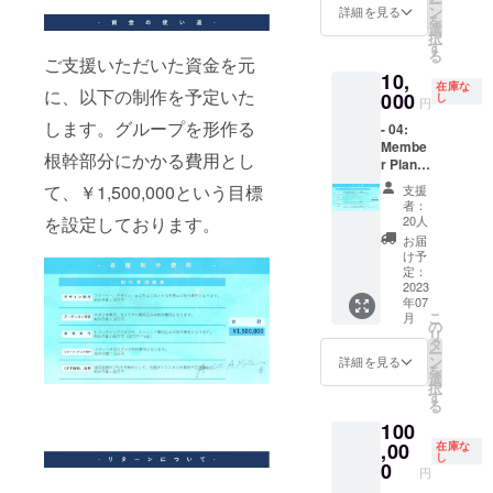
ー
了承く
時、必
個別オ
ン
詳細を見る
を
ださ
ず備考
フ会 ・
選
択
い。
欄にご
サイン
す
る
希望の
チェキ
ご支援いただいた資金を元
10,
お名前
券1,000
在庫な
に、以下の制作を予定いた
（ニッ
枚 ・デ
000
し
円
クネー
ビュー
します。グループを形作る
- 04:
ム可/20
ライブ
Membe
字以
リハー
根幹部分にかかる費用とし
r Plan -
内）を
サル見
（七瀬
ご記入
学 ・デ
て、￥1,500,000という目標
支援
のあ）
くださ
ビュー
者：
・サイ
い。 ※
ライブ
20人
を設定しております。
ンチェ
第三者
VIPチ
お届
キ券20
を特定
ケット
け予
枚 ・デ
する名
・デ
定：
ビュー
2023
前や公
ビュー
年07
ライブ
序良俗
前限定
こ
月
チケッ
に反す
イベン
の
リ
ト ・デ
るお名
ト ・あ
タ
ー
ビュー
前はお
なただ
ン
詳細を見る
を
前限定
呼びい
けの限
選
択
イベン
たしか
定お礼
す
る
ト ・あ
ねます
動画 ※
100
なただ
ので、
ご支援
けの限
,00
予めご
時、必
在庫な
し
定お礼
了承く
ず備考
0
円
動画 ※
ださ
欄にご