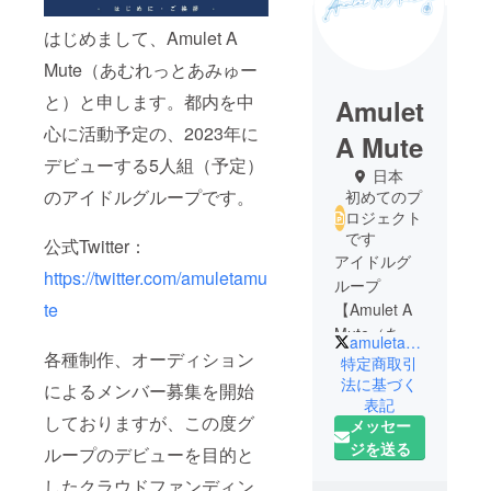
はじめまして、Amulet A
Mute（あむれっとあみゅー
と）と申します。都内を中
Amulet
心に活動予定の、2023年に
A Mute
デビューする5人組（予定）
日本
のアイドルグループです。
初めてのプ
ロジェクト
です
公式Twitter：
アイドルグ
https://twitter.com/amuletamu
ループ
te
【Amulet A
Mute（あむ
amuletamute
各種制作、オーディション
れっとあ
特定商取引
みゅー
法に基づく
によるメンバー募集を開始
表記
と）】通称
しておりますが、この度グ
メッセー
あむあむ。
ジを送る
ループのデビューを目的と
「まっすぐ
に、ずっと
したクラウドファンディン