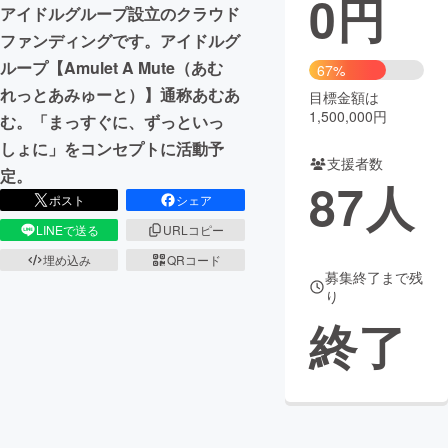
0
円
アイドルグループ設立のクラウド
まちづくり・地域活性化
ファンディングです。アイドルグ
ループ【Amulet A Mute（あむ
67%
れっとあみゅーと）】通称あむあ
目標金額は
CAMPFIRE for Social Good
CAMPFIRE Creation
1,500,000円
む。「まっすぐに、ずっといっ
CAMPFIREふるさと納税
machi-ya
コミュニティ
しょに」をコンセプトに活動予
支援者数
定。
87
人
ポスト
シェア
LINEで送る
URLコピー
埋め込み
QRコード
募集終了まで残
り
終了