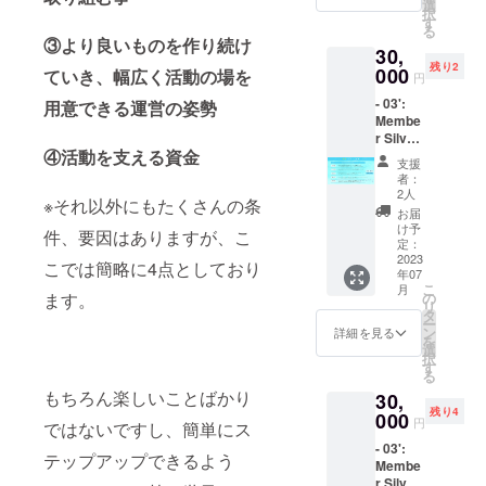
学 ・デ
い。 ※
選
択
ビュー
第三者
す
る
ライブ
を特定
③より良いものを作り続け
30,
VIPチ
する名
残り2
ケット
000
前や公
ていき、幅広く活動の場を
円
・デ
序良俗
- 03':
ビュー
用意できる運営の姿勢
に反す
Membe
前限定
るお名
r Silver
イベン
前はお
④活動を支える資金
Plan -
ト ・あ
呼びい
支援
（七瀬
なただ
たしか
者：
のあ）
けの限
ねます
2人
※それ以外にもたくさんの条
・サイ
定お礼
ので、
お届
ンチェ
動画 ※
予めご
け予
件、要因はありますが、こ
キ券60
ご支援
定：
了承く
枚 ・デ
2023
時、必
ださ
こでは簡略に4点としており
年07
ビュー
ず備考
い。
こ
月
ライブ
欄にご
の
ます。
リ
リハー
希望の
タ
ー
サル見
お名前
ン
詳細を見る
を
学 ・デ
（ニッ
選
択
ビュー
クネー
す
る
ライブ
ム可/20
もちろん楽しいことばかり
30,
VIPチ
字以
残り4
ケット
000
内）を
円
ではないですし、簡単にス
・デ
ご記入
- 03':
ビュー
くださ
テップアップできるよう
Membe
前限定
い。 ※
r Silver
イベン