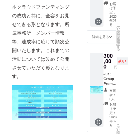
動画 ※
りん）
に反す
お届
本クラウドファンディング
ご支援
・メン
るお名
け予
時、必
バー個
前はお
定：
の成功と共に、全容をお見
ず備考
別オフ
2023
呼びい
年07
欄にご
会 ・サ
たしか
せできる形となります。所
こ
月
希望の
イン
ねます
の
リ
お名前
チェキ
ので、
タ
属事務所、メンバー情報
ー
（ニッ
券250枚
予めご
ン
詳細を見る
を
クネー
・デ
等、達成率に応じて順次公
了承く
選
択
ム可/20
ビュー
ださ
す
る
開いたします。これまでの
字以
ライブ
い。
300
内）を
リハー
活動については改めて公開
ご記入
サル見
,00
残り1
くださ
学 ・デ
0
させていただく形となりま
円
い。 ※
ビュー
第三者
ライブ
- 01:
す。
を特定
VIPチ
Group
する名
ケット
Premiu
前や公
・デ
m Plan
支援
序良俗
ビュー
-（グ
者：
に反す
前限定
ループ
0人
るお名
イベン
全体）
お届
前はお
ト ・あ
・あな
け予
呼びい
なただ
ただけ
定：
たしか
けの限
の限定
2023
年07
ねます
定お礼
ライブ
こ
月
ので、
動画 ※
・グ
の
リ
予めご
ご支援
ループ
タ