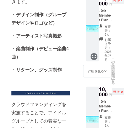
きます。
残り11
000
円
- 04:
・デザイン制作（グループ
Membe
r Plan -
デザインやロゴなど）
（望月
支援
せり）
者：
・サイ
9人
・アーティスト写真撮影
ンチェ
お届
キ券20
け予
枚 ・デ
定：
・楽曲制作（デビュー楽曲4
ビュー
2023
年07
曲）
ライブ
こ
月
チケッ
の
リ
ト ・デ
タ
ー
・リターン、グッズ制作
ビュー
ン
詳細を見る
を
前限定
選
択
イベン
す
る
ト ・あ
10,
なただ
残り12
けの限
000
円
定お礼
- 04:
動画 ※
クラウドファンディングを
Membe
ご支援
r Plan -
時、必
実施することで、アイドル
（星乃
ず備考
支援
りん）
グループとしての着実な一
欄にご
者：
・サイ
希望の
8人