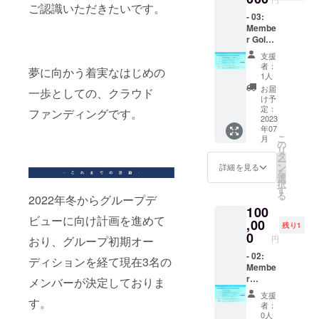
・デ
ご認識いただきたいです。
ご記入
- 03:
ビュー
くださ
Membe
前限定
い。 ※
r Gold
イベン
第三者
Plan -
ト ・あ
を特定
支援
（星乃
なただ
する名
者：
夢に向かう着実なはじめの
りん）
けの限
前や公
1人
・サイ
定お礼
序良俗
お届
一歩としての、クラウド
ンチェ
動画 ※
に反す
け予
キ券100
ご支援
定：
るお名
ファンディングです。
枚 ・デ
2023
時、必
前はお
年07
ビュー
ず備考
呼びい
こ
月
ライブ
欄にご
の
たしか
リ
リハー
希望の
タ
ねます
ー
サル見
お名前
ン
ので、
詳細を見る
を
学 ・デ
（ニッ
選
予めご
択
ビュー
クネー
す
了承く
る
2022年冬からグループデ
ライブ
ム可/20
ださ
100
VIPチ
字以
い。
ビューに向け計画を進めて
ケット
,00
内）を
残り1
・デ
ご記入
0
円
おり、グループ初期オー
ビュー
くださ
前限定
- 02:
い。 ※
ディションを経て現在3名の
イベン
Membe
第三者
ト ・あ
r
を特定
メンバーが決定しておりま
なただ
Premiu
する名
支援
けの限
m Plan
す。
前や公
者：
定お礼
-（星乃
序良俗
0人