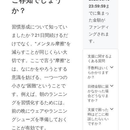
・サ
やかに
ス・薬品販
しま
23:59:59
ま
イズ/重
乾燥さ
す。洗
か？
売など、幅
量
せてく
濯機で
でに集まっ
広い分野で
30.5cm
ださ
は洗わ
た金額が
x 10 cm
い。 鋭
ないで
活動してい
x 19 cm
利な物
習慣形成について知ってい
くださ
ファンディ
ます。さら
0.52KG
のを
い。 使
ングされま
・カ
に、都市廃
ましたか？21日間続けるだ
バッグ
用しな
ラー ブ
に入れ
いとき
す。
水処理や産
けでなく、"メンタル摩擦"を
ラック
ると、
は、
業廃水処理
・素
バッグ
バッグ
減らすことが同じくらい大
材
が破損
の設計・工
を折り
支援に関するよ
Oxford
する可
たたん
切です。ここで言う"摩擦"と
事、建築設
くある質問
Cloth
能性が
でポー
計コンサル
・使
ありま
手数料はいく
チに収
は、なにかをやろうとする
用上の
す。
らかかります
納し、
タントも
注意事
意識を妨げる、一つ一つの
バッグ
か？
直射日
行っており
項 使用
を洗濯
光の当
小さな“困難”ということで
上の注
ます。
する場
目標金額に届
たらな
意事
合は、
かなかった場
い場所
す。例えば、朝のランニン
項：
手洗い
合どうなりま
で保管
私たちは、
バッグ
を推奨
すか？
してく
グを習慣化するためには、
は防水
しま
1999年に設
ださ
素材で
す。洗
支援で困った
い。
前の晩にウェアやランニン
立され、こ
作られ
濯機で
時はどこに相
れまで多く
ていま
は洗わ
グシューズを準備しておく
談したらいい
すが、
ないで
ですか？
の経験と実
ことが有効です。
極端な
くださ