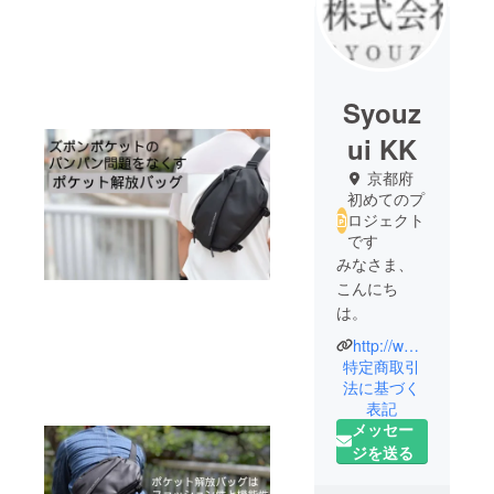
Syouz
ui KK
京都府
初めてのプ
ロジェクト
です
みなさま、
こんにち
は。
http://www.syouzui.com/info.html
株式会社昭
特定商取引
瑞は、地球
法に基づく
表記
に優しい環
メッセー
境を作りな
ジを送る
がら、国際
的な技術の