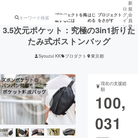
新
ロ
規
グ
会
プロジェクトを掲
はじ
プロジェクト
/
載するには
める
をさがす
イ
員
ン
登
3.5次元ポケット：究極の3in1折りた
録
たみ式ボストンバッグ
人気のプロ
注目のリ
注目の新着プロ
募集終了が近いプ
もうすぐ公開
Syouzui KK
プロダクト
東京都
ジェクト
ターン
ジェクト
ロジェクト
されます
アート・写真
音楽
現在の支援総
額
100,
テクノロジー・ガジェット
ゲーム・サ
031
映像・映画
書籍・雑誌
ビジネス・起業
チャレンジ