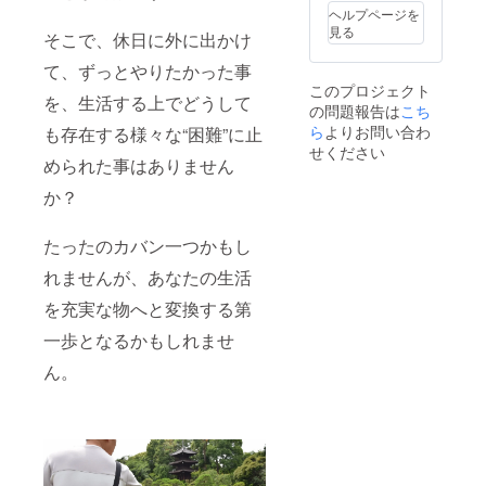
績を積み重
天候下
い。 使
ヘルプページを
では完
ねてまいり
用しな
見る
そこで、休日に外に出かけ
全には
いとき
ました。今
防水で
は、
て、ずっとやりたかった事
回のEコマー
きない
バッグ
このプロジェクト
場合が
を折り
スへの進出
を、生活する上でどうして
の問題報告は
こち
ありま
たたん
は、私たち
す。濡
ら
よりお問い合わ
でポー
も存在する様々な“困難”に止
の成長と新
れた場
チに収
せください
合は速
められた事はありません
納し、
たな挑戦で
やかに
直射日
す。皆さま
か？
乾燥さ
光の当
せてく
の温かいご
たらな
ださ
い場所
支援とバッ
たったのカバン一つかもし
い。 鋭
で保管
クによっ
利な物
してく
れませんが、あなたの生活
のを
ださ
て、私たち
バッグ
い。
を充実な物へと変換する第
の目標を達
に入れ
成すること
ると、
一歩となるかもしれませ
バッグ
ができま
ん。
が破損
す。
する可
能性が
ありま
株式会社昭
す。
瑞は、より
バッグ
を洗濯
よい社会を