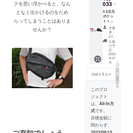
・素
033
クを思い浮かべると、なん
きない
円
いきます。
材
場合が
3.5次元
となく出かけるのをため
Oxford
ありま
ポケッ
Cloth
す。濡
私たちの事
らってしまうことはありま
ト＋
・使
れた場
業内容は多
ショル
用上の
合は速
支援
せんか？
ダーポ
注意事
岐にわたり
やかに
者：
ケット
項 使用
乾燥さ
2人
ます。LED照
・早早
上の注
せてく
お届
明器具の開
割
意事
ださ
け予
15,033
項：
定：
い。 鋭
発販売や各
・サ
2023
バッグ
利な物
種コンサル
年07
イズ/重
は防水
のを
こ
月
量
タント業務
素材で
の
バッグ
リ
34cm x
作られ
タ
に入れ
は当社の主
ー
60 cm x
ていま
ン
ると、
詳細を見る
を
力事業で
26 cm
すが、
選
バッグ
択
1.1KG
極端な
す。また、
す
が破損
る
・カ
天候下
する可
このプロ
輸入輸出業
ラー ブ
では完
能性が
ジェクト
務、化粧品
ラック
全には
ありま
・素
防水で
す。
関連事業、
は、
All-In方
材
きない
バッグ
浄水器の開
式
です。
Oxford
場合が
を洗濯
Cloth
発販売、特
ありま
する場
目標金額に
ショル
す。濡
合は、
殊洗浄シス
関わらず、
ダーポ
れた場
手洗い
テムサービ
ケット
ご存知でしょう
合は速
を推奨
2023/06/15