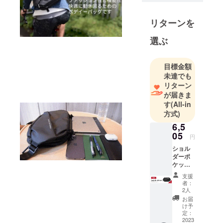
向上を目指
し、国際社
リターンを
会に貢献す
ることを企
選ぶ
業理念とし
て掲げてい
目標金額
ます。私た
未達でも
ちは、今回
リターン
のクラウド
が届きま
す
(All-in
ファンディ
方式)
ングによっ
6,5
て、新たにE
05
コマース業
円
界に進出し
ショル
ダーポ
ようとして
ケット
います。
・早早
支援
割
者：
6505
2人
私たちのビ
・サ
お届
ジョンは、
イズ/重
け予
量
定：
技術の交流
30.5cm
2023