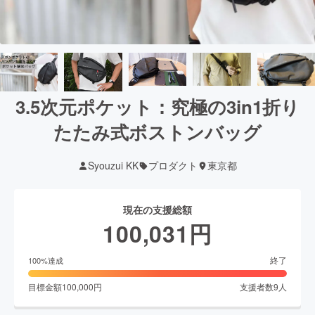
3.5次元ポケット：究極の3in1折り
たたみ式ボストンバッグ
Syouzui KK
プロダクト
東京都
現在の支援総額
100,031
円
終了
100
%達成
目標金額
100,000
円
支援者数
9
人