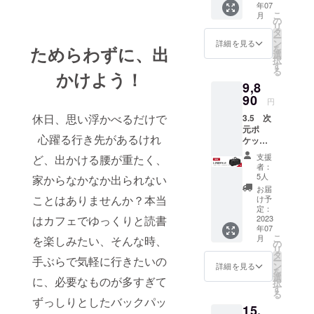
や人の交流
年07
x 10 cm
こ
月
を通じて、
x 19 cm
の
リ
0.52KG
タ
日本とアジ
ー
・カ
ン
詳細を見る
アの架け橋
を
ためらわずに、出
ラー ブ
選
択
ラック
となり、豊
す
る
かけよう！
・素
かな暮らし
9,8
材
を実現する
Oxford
90
円
Cloth
ことです。
休日、思い浮かべるだけで
3.5 次
・使
特に、省エ
元ポ
用上の
心躍る行き先があるけれ
ケッ
ネルギーと
注意事
ト ｘ
項 使用
してのLED照
支援
ど、出かける腰が重たく、
１ ・
上の注
者：
明の提供や
早早
意事
5人
家からなかなか出られない
割
項：
各種コンサ
お届
9890
バッグ
ことはありませんか？本当
け予
ルタント業
・サ
は防水
定：
務を通じ
イズ/重
2023
はカフェでゆっくりと読書
素材で
年07
量
作られ
て、アジア
こ
月
を楽しみたい、そんな時、
34cm x
ていま
の
諸国の企業
リ
60 cm x
すが、
タ
手ぶらで気軽に行きたいの
ー
26 cm
をサポート
極端な
ン
詳細を見る
を
1.1KG
天候下
選
し、豊かな
に、必要なものが多すぎて
択
・カ
では完
す
る
未来の創造
ラー ブ
全には
ずっしりとしたバックパッ
15,
ラック
防水で
に貢献して