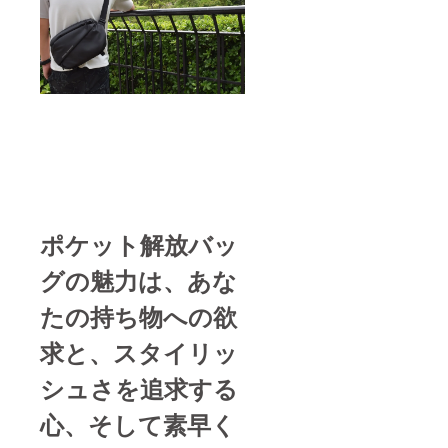
する場
目指し、持
合は、
続可能な未
手洗い
を推奨
来の創造に
しま
貢献してま
す。洗
濯機で
いります。
は洗わ
皆さまのご
ないで
支援を心よ
くださ
い。 使
りお願い申
用しな
し上げま
いとき
す。
は、
バッグ
ポケット解放バッ
を折り
どうぞよろ
たたん
グの魅力は、あな
でポー
しくお願い
チに収
いたしま
たの持ち物への欲
納し、
す。
直射日
光の当
求と、スタイリッ
たらな
株式会社昭
い場所
シュさを追求する
瑞
で保管
してく
心、そして素早く
ださ
い。