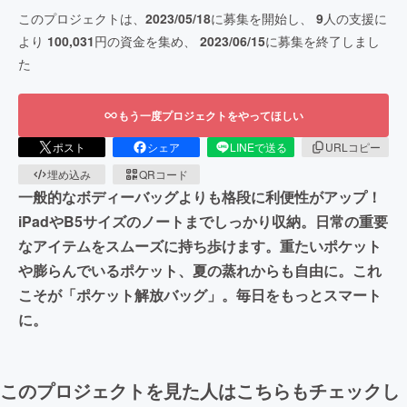
このプロジェクトは、
2023/05/18
に募集を開始し、
9
人の支援に
より
100,031
円の資金を集め、
2023/06/15
に募集を終了しまし
た
もう一度プロジェクトをやってほしい
ポスト
シェア
LINEで送る
URLコピー
埋め込み
QRコード
一般的なボディーバッグよりも格段に利便性がアップ！
iPadやB5サイズのノートまでしっかり収納。日常の重要
なアイテムをスムーズに持ち歩けます。重たいポケット
や膨らんでいるポケット、夏の蒸れからも自由に。これ
こそが「ポケット解放バッグ」。毎日をもっとスマート
に。
このプロジェクトを見た人はこちらもチェックし