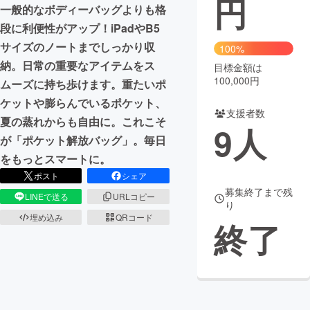
円
一般的なボディーバッグよりも格
まちづくり・地域活性化
段に利便性がアップ！iPadやB5
サイズのノートまでしっかり収
100%
納。日常の重要なアイテムをス
目標金額は
CAMPFIRE for Social Good
CAMPFIRE Creation
100,000円
ムーズに持ち歩けます。重たいポ
CAMPFIREふるさと納税
machi-ya
コミュニティ
ケットや膨らんでいるポケット、
支援者数
夏の蒸れからも自由に。これこそ
9
人
が「ポケット解放バッグ」。毎日
をもっとスマートに。
ポスト
シェア
募集終了まで残
LINEで送る
URLコピー
り
埋め込み
QRコード
終了