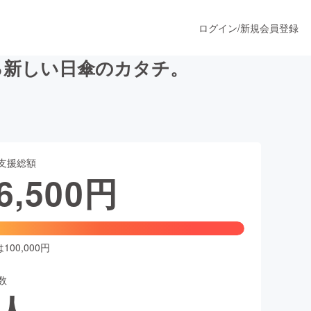
ログイン
/
新規会員登録
る新しい日傘のカタチ。
うすぐ公開されます
支援総額
プロダクト
6,500
円
ファッション
スポーツ
00,000円
数
ア
ソーシャルグッド
人