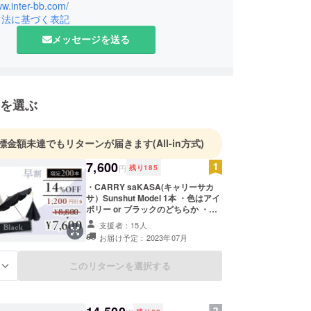
ww.inter-bb.com/
引法に基づく表記
メッセージを送る
を選ぶ
標金額未達でもリターンが届きます
(All-in方式)
7,600
円
残り
185
・CARRY saKASA(キャリーサカ
サ）Sunshut Model 1本 ・色はアイ
ボリー or ブラックのどちらか ・国
内配送料込み ※一般販売予定価格(送
支援者：15人
料・消費税込）8,800円から14％円
お届け予定：2023年07月
OFFの7,600円(送料・消費税込）と
なります。 ※商品の色合いは、PCの
画面と実物で少し異なって見えるこ
このリターンを選択する
る
とがございます。 ※商品の仕様に若
干変更が加わる場合があります。 ※
天変地異、生産、配送状況のトラブ
ルにより遅れる可能性もございま