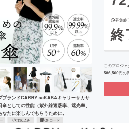
募集終
CAMPFIRE for Social Good
CAMPFIRE Creation
終
CAMPFIREふるさと納税
machi-ya
コミュニティ
このプロジェ
586,500
円の
ランドCARRY saKASAキャリーサカサ
日傘としての性能（紫外線遮蔽率、遮光率、
あなたに楽しんでもらうために。
ピー
埋め込み
QRコード