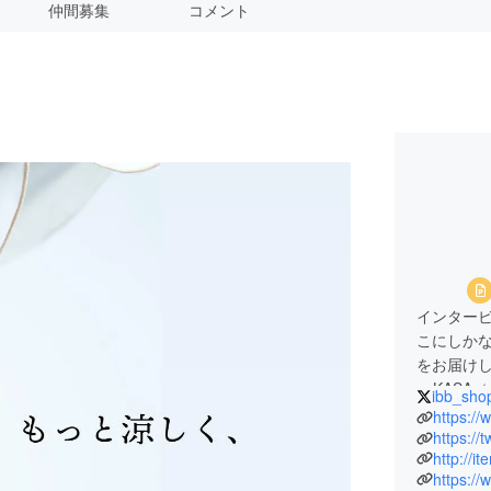
仲間募集
コメント
インタービ
こにしか
をお届けし
saKASA
ibb_sho
ク・ハイブ
https:/
ど」
https://
http://it
https:/