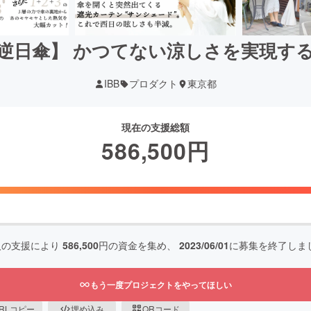
逆日傘】 かつてない涼しさを実現す
IBB
プロダクト
東京都
現在の支援総額
586,500
円
人の支援により
586,500
円の資金を集め、
2023/06/01
に募集を終了しま
もう一度プロジェクトをやってほしい
RLコピー
埋め込み
QRコード