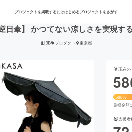
プロジェクトを掲載するには
はじめる
プロジェクトをさがす
逆日傘】 かつてない涼しさを実現す
IBB
プロダクト
東京都
注目のリターン
注目の新着プロジェクト
募集終了が近いプロジェクト
も
現在の
音楽
舞台・パフォーマンス
58
ゲーム・サービス開発
フード・飲食店
586%
書籍・雑誌出版
アニメ・漫画
目標金額は1
支援者
チャレンジ
ビューティー・ヘルスケ
72