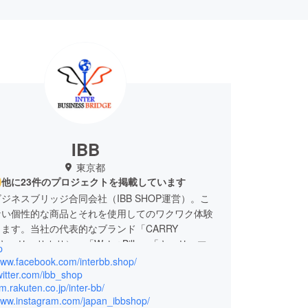
IBB
東京都
他に23件のプロジェクトを掲載しています
ジネスブリッジ合同会社（IBB SHOP運営）。こ
ない個性的な商品とそれを使用してのワクワク体験
ます。当社の代表的なブランド「CARRY
（キャリーサカサ）」「Water Billy」「キャリーマス
p
リッドセット」「３DプリンターMAESTROな
/www.facebook.com/interbb.shop/
twitter.com/ibb_shop
em.rakuten.co.jp/inter-bb/
/www.instagram.com/japan_ibbshop/