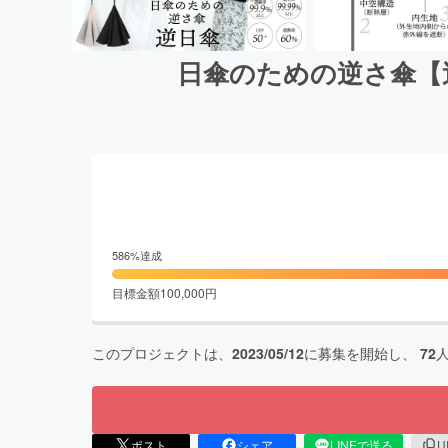
日傘のための逆さ傘【
586
%達成
目標金額
100,000
円
このプロジェクトは、
2023/05/12
に募集を開始し、
72
ポスト
シェア
LINEで送る
U