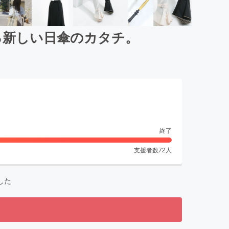
る新しい日傘のカタチ。
終了
支援者数
72
人
した