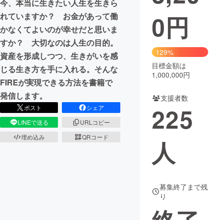
今、本当に生きたい人生を生きら
0
円
れていますか？ お金があって働
まちづくり・地域活性化
かなくてよいのが幸せだと思いま
すか？ 大切なのは人生の目的。
CAMPFIRE for Social Good
CAMPFIRE Creation
129%
資産を形成しつつ、生きがいを感
CAMPFIREふるさと納税
machi-ya
コミュニティ
目標金額は
じる生き方を手に入れる。そんな
1,000,000円
FIREが実現できる方法を書籍で
発信します。
支援者数
225
ポスト
シェア
LINEで送る
URLコピー
埋め込み
QRコード
人
募集終了まで残
り