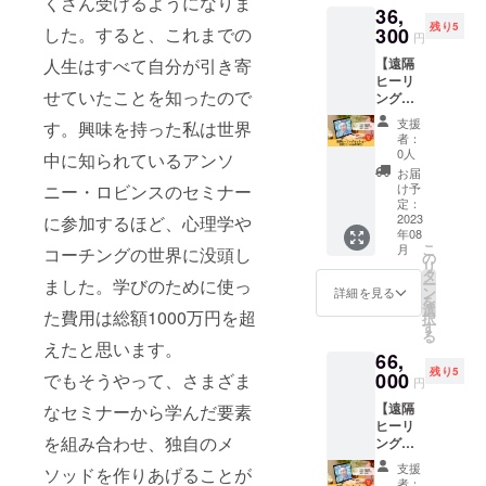
くさん受けるようになりま
く場合
36,
ていた
ナーに
データ
があり
残り5
だける
300
した。すると、これまでの
よるサ
でのお
円
ます。
権利で
ムネイ
渡しに
お断り
【遠隔
人生はすべて自分が引き寄
す。 1
ルの作
なりま
させて
ヒーリ
時間の
成 ④ク
す。印
いただ
せていたことを知ったので
ング
セッ
ラウド
刷は別
いた場
セッ
ション
ファン
途ご相
支援
合にお
す。興味を持った私は世界
ション3
で、以
ディン
談くだ
者：
いても
回セッ
下のよ
グの申
0人
さい。
中に知られているアンソ
返金は
ト（心
うな流
請と公
お届
いたし
の浄
れで心
開 さら
け予
ニー・ロビンスのセミナー
かねま
化）】
の中の
定：
に、出
す。 ※
オンラ
2023
に参加するほど、心理学や
もやも
版のプ
書籍は
年08
インに
やつい
ロ
2023年
こ
月
コーチングの世界に没頭し
て心を
て一緒
の
デュー
9月出版
リ
クリー
に考え
タ
スをさ
予定で
ー
ました。学びのために使っ
ニング
ていき
ン
せてい
詳細を見る
す。 ※
を
する体
ます。
選
ただき
た費用は総額1000万円を超
書籍が
択
験セッ
・ク
す
ます。
販売さ
る
ション
リーニ
https://t
えたと思います。
れる限
66,
を3回受
ングの
okitsuk
り掲載
残り5
けてい
000
メカニ
でもそうやって、さまざま
aze.co.j
円
させて
ただけ
ズムを
p/ 3名限
いただ
【遠隔
なセミナーから学んだ要素
る権利
説明し
定で
きま
ヒーリ
です。
ます。
す。 ※
す。 ※
を組み合わせ、独自のメ
ング
1時間の
・何を
詳細は
こちら
セッ
セッ
解決し
メール
支援
ソッドを作りあげることが
の書籍
ション6
ション
たい
にて調
者：