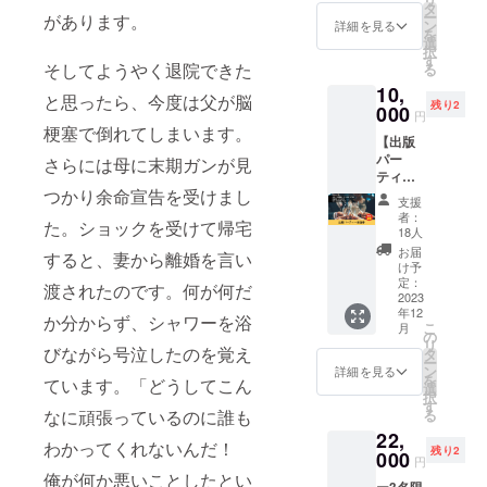
た、電
自由に
にて打
タ
す。 ※
ー
があります。
子書籍
生きる
合せさ
ン
こちら
詳細を見る
を
版「生
ための
せてい
選
の書籍
択
きたい
思考
ただき
す
は自費
そしてようやく退院できた
る
人生を
法」
ます。
出版に
10,
自由に
（仮）
※書籍版
て2023
と思ったら、今度は父が脳
残り2
生きる
にあな
000
は2023
年9月に
円
ための
たの会
年11月
販売予
梗塞で倒れてしまいます。
【出版
思考
社の企
出版予
定で
パー
法」
業名や
さらには母に末期ガンが見
定で
す。(70
ティー
（仮）
屋号
す。 ※
～100
参加
つかり余命宣告を受けまし
をお届
と、HP
こちら
ページ)
支援
券】
けいた
リンク
の書籍
※書籍が
者：
た。ショックを受けて帰宅
FIRE
しま
を掲載
は自費
18人
販売さ
コー
す。 10
させて
出版に
れる限
お届
すると、妻から離婚を言い
チ 佐
社限定
いただ
て販売
け予
り掲載
藤俊一
です。
きま
定：
予定で
いたし
渡されたのです。何が何だ
の著書
2023
※掲載内
す。 あ
す。(70
ます。
年12
「生き
容は
なたの
～150
か分からず、シャワーを浴
こ
月
たい人
メール
企業名
の
ページ)
リ
生を自
びながら号泣したのを覚え
にて打
を書籍
タ
ー
由に生
合せさ
の挿絵
ン
詳細を見る
を
ています。「どうしてこん
きるた
せてい
として1
選
択
めの思
ただき
ページ
す
る
なに頑張っているのに誰も
考法」
ます。
に大き
22,
（仮）
※アプリ
くPRで
わかってくれないんだ！
残り2
の出版
000
で電子
きま
円
記念
書籍の
す。 ま
俺が何か悪いことしたとい
ー3名限