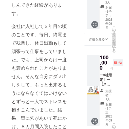
籍「生
きま
可能で
2人
値段で
しんできた経験がありま
きたい
す。 さ
す。 ※
す。 ※
お届
人生を
らにオ
備考欄
け予
書籍版
す。
自由に
リジナ
定：
に掲載
は2023
生きる
2023
ル帯付
するお
年11月
年09
ための
き書籍
名前を
会社に入社して３年目の頃
出版予
こ
月
思考
「生き
の
必ずご
定で
リ
法」
のことです。毎日、終電ま
たい人
タ
記入く
す。 ※
ー
（仮）
生を自
ン
ださ
詳細を見る
こちら
を
で残業し、休日出勤もして
にあな
由に生
選
い。
の書籍
択
たの会
きるた
す
（ニッ
は自費
る
頑張って仕事をしていまし
社の企
めの思
クネー
出版に
100
業名や
考法」
ムも
て販売
た。でも、上司からは一度
屋号
,00
（仮）
可） ※
予定で
残り2
と、HP
を5冊
0
肩書き
も褒められたことがありま
す。(70
円
リンク
セット
やサー
～100
を掲載
ー3社限
でお届
せん。そんな自分にダメ出
ビス名
ページ)
させて
定！ー
けしま
の掲載
しをして、もっと出来るよ
いただ
【スペ
す。 5
をご希
きま
シャル
名限定
望の方
支援
うにならなくてはいけない
す。 あ
企業ス
です。
は、企
者：
なたの
ポン
※送料込
業スポ
1人
とずっと一人でストレスを
企業名
サー＋
みのお
ンサー
お届
を書籍
電子書
値段で
として
け予
抱えこんでいました。結
の巻末
籍】 書
す。 ※
定：
ご支援
でPRで
籍「生
2023
掲載内
果、胃に穴があいて死にか
をお願
年09
きま
きたい
容は
いいた
こ
月
す。 ま
人生を
け、８カ月間入院したこと
メール
の
しま
リ