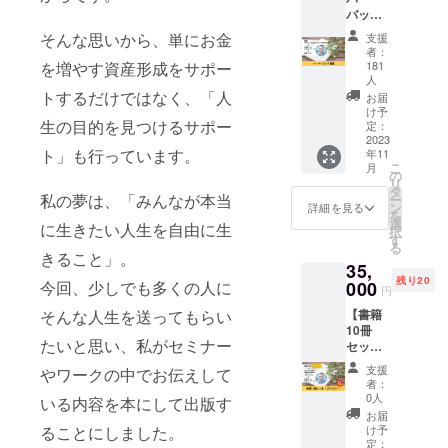
バック
書籍】
不幸と思え
そんな思いから、単にお金
支援
書籍版
者：
るような状
「生き
181
を増やす資産形成をサポー
況からどの
たい人
人
生を自
トするだけではなく、「人
ように立ち
お届
由に生
け予
直り幸せな
生の目的を見つけるサポー
きるた
定：
2023
人生に好転
めの思
ト」も行っています。
年11
考法」
させたの
こ
月
（仮）
の
リ
か？
をお届
タ
私の夢は、「みんなが本当
ー
けしま
その経験と
ン
詳細を見る
を
す。 著
選
に生きたい人生を自由に生
ノウハウを
択
者佐藤
す
る
ベースに、
俊一か
きること」。
35,
らのお
「自分の生
残り20
000
今回、少しでも多くの人に
礼の
円
きたい人生
メッ
【書籍
そんな人生を送ってもらい
を現実化す
セージ
10冊
と診断
る方法」を
たいと思い、私がセミナー
セット
シート
FIREコーチ
＋プチ
付きで
支援
やワークの中でお伝えして
セミ
す。 ※
として提供
者：
ナー】
送料込
0人
いる内容を本にして出版す
しお客様の
ペー
みのお
お届
パー
人生を支援
値段で
け予
ることにしました。
バック
定：
す。 ※