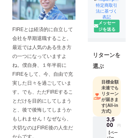
特定商取引
の生きたい
法に基づく
人生を自由
表記
に生きてい
メッセー
ます。
FIREとは経済的に自立して
ジを送る
会社を早期退職すること。
と言って
も、今まで
最近では人気のある生き方
に以下のよ
リターンを
の一つになっていますよ
うな様々な
ね。僕自身、１年半前に
選ぶ
苦労も経験
していま
FIREをして、今、自由で充
す。
目標金額
実した日々を過ごしていま
・仕事のス
未達でも
す。でも、ただFIREするこ
リターン
トレスで胃
が届きま
とだけを目的にしてしまう
に穴をあけ
す
(All-in
8ヶ月の入院
と、後で後悔してしまうか
方式)
・2度の離婚
もしれません！なぜなら、
3,5
・2億5千万
00
円
大切なのはFIRE後の人生だ
円の借金を
【ペー
抱える
からです。
パー