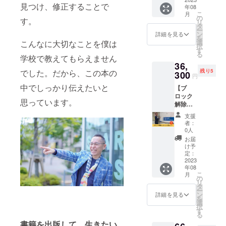
いきま
てるの
間：1時
基づく
見つけ、修正することで
年08
外す
す。 ・
か根本
間×1回
医療、
こ
月
ヒーリ
悩み事
の
原因
・場
す。
診療行
リ
ング
がなぜ
タ
（思い
所：
為では
ー
セッ
起こっ
ン
込み）
詳細を見る
zoomま
ござい
を
ション
ている
選
を一緒
こんなに大切なことを僕は
たは東
ませ
択
を受け
のかそ
す
に探し
京近郊
ん。効
る
ていた
学校で教えてもらえません
のメカ
ます ・
・期
果には
36,
だける
ニズム
根本原
限：
個人差
残り5
でした。だから、この本の
権利で
300
を説明
因を取
2023年
円
がござ
す。 1
します
り除く
8月～
います
中でしっかり伝えたいと
【ブ
時間の
・解決
ための
2024年
ことを
ロック
セッ
したい
行動計
7月 ※詳
予めご
思っています。
解除
ション
悩みを
画を一
細は
了承く
セッ
で、以
お聞き
緒に立
メール
支援
ださ
ション3
下のよ
します
てます
者：
にて調
い。
回セッ
うな流
・なぜ
0人
■詳細
整いた
ト】 思
れでブ
その悩
・日
お届
しま
い込み
ロック
み事が
け予
程：別
す。 ※
（ブ
（思い
定：
起こっ
途調整
リアル
ロッ
2023
込み）
てるの
・時
での場
年08
ク）を
につい
か根本
間：1時
合は、
こ
月
外す
て一緒
の
原因
間×3回
交通
リ
ヒーリ
に考え
タ
（思い
・場
費・飲
ー
ング
ていき
ン
込み）
詳細を見る
所：
食代は
を
セッ
ます。
選
を一緒
zoomま
別途頂
択
ション
・思い
す
に探し
たは東
戴いた
る
を受け
通りに
ます ・
京近郊
しま
書籍を出版して、生きたい
ていた
ならな