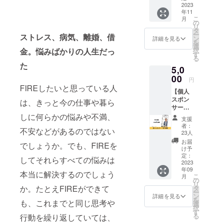
する仕事を
書籍版
2023
書籍版
していま
年11
「生き
は2023
こ
月
たい人
す。
の
年11月
リ
生を自
タ
出版予
ー
ストレス、病気、離婚、借
由に生
ン
定で
詳細を見る
を
きるた
選
す。 ※
択
金。悩みばかりの人生だっ
めの思
す
こちら
る
考法」
の書籍
た
5,0
（仮）
は自費
を10冊
00
出版に
円
セット
て販売
FIREしたいと思っている人
【個人
でお届
予定で
スポン
けしま
は、きっと今の仕事や暮ら
す。(70
サー＋
す。 佐
～150
電子書
しに何らかの悩みや不満、
藤俊一
ページ)
支援
籍】 ①
による
者：
不安などがあるのではない
電子書
オンラ
23人
籍「生
インセ
お届
でしょうか。でも、FIREを
きたい
ミナー
け予
人生を
「思考
定：
してそれらすべての悩みは
自由に
2023
が現実
年09
生きる
化する
本当に解決するのでしょう
こ
月
ための
ノウハ
の
リ
思考
ウのプ
か。たとえFIREができて
タ
ー
法」
チセミ
ン
詳細を見る
を
も、これまでと同じ思考や
（仮）
ナー」
選
択
をお届
の受講
す
る
行動を繰り返していては、
けしま
権10名