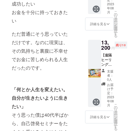
会場ま
書籍は
社限定
成功したい
グ出版
2023
気にな
での交
2023年
です。
年08
権】 ク
り「会
通費は
9月出版
※掲載内
お金を十分に持っておきた
こ
月
ラウド
いた
の
別途必
予定で
容は
リ
ファン
い！」
タ
要で
す。 ※
メール
い
ー
ディン
と思っ
ン
す。
詳細を見る
書籍が
にて打
を
グ＆書
てもら
選
販売さ
合せさ
択
籍のプ
えるよ
す
ただ普通にそう思っていた
れる限
せてい
る
ロ
うな、
り掲載
ただき
13,
デュー
だけです。なのに現実は、
あなた
させて
ます。
残り10
スをい
200
だけの
いただ
※アプリ
円
その気持ちと裏腹に不幸せ
たしま
作品を
きま
で電子
【遠隔
す。 ①
つくっ
す。 ※
書籍の
でお金に苦しめられる人生
ヒーリ
クラウ
てみま
こちら
閲覧が
ング
ドファ
せん
の書籍
可能で
だったのです。
セッ
ンディ
か？ ※
は自費
す。 ※
支援
ション
ングの
取材は
者：
出版に
ネット
（心の
目標金
オンラ
0人
て販売
ワーク
浄
額・期
インで
お届
予定で
販売や
化）】
間・リ
「何とか人生を変えたい。
１時間
け予
す。(70
企業イ
オンラ
ターン
定：
程度を
～150
メージ
インに
2023
自分が生きたいように生き
の相談
予定し
ページ)
が相違
年08
て心を
②ライ
ていま
する場
こ
月
たい」
クリー
ターに
の
す。 ※
合等、
リ
ニング
よる取
タ
日時は
掲載を
そう思った僕は40代半ばか
ー
する体
材と文
ン
別途ご
詳細を見る
お断り
を
験セッ
章の作
選
相談い
ら、自己啓発セミナーをた
させて
択
ション
成 ③デ
す
たしま
いただ
る
を受け
ザイ
す。 ※