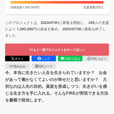
目標金額
1,000,000
円
支援者数
225
人
このプロジェクトは、
2023/07/01
に募集を開始し、
225
人の支援
により
1,293,200
円の資金を集め、
2023/07/30
に募集を終了し
ました
もう一度プロジェクトをやってほしい
ポスト
シェア
LINEで送る
URLコピー
埋め込み
QRコード
今、本当に生きたい人生を生きられていますか？ お金
があって働かなくてよいのが幸せだと思いますか？ 大
切なのは人生の目的。資産を形成しつつ、生きがいを感
じる生き方を手に入れる。そんなFIREが実現できる方法
を書籍で発信します。