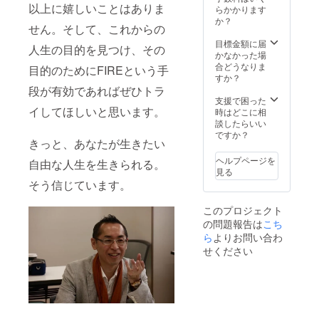
以上に嬉しいことはありま
さい。
解しま
合い自
るため
ク」 を
らかかります
す ・こ
分が求
のワー
すべて
か？
せん。そして、これからの
れらか
めてい
クを実
受講で
ら本当
る感情
施しま
きる
目標金額に届
人生の目的を見つけ、その
の自分
を書き
す。 以
コース
かなかった場
である
出しま
下の観
です。
合どうなりま
目的のためにFIREという手
ための
す ・自
点で
各ワー
すか？
大切な
分の求
ワーク
クを
段が有効であればぜひトラ
要素を
めてい
を行い
別々に
支援で困った
抜き出
る感情
ます。
ご支援
イしてほしいと思います。
時はどこに相
し、自
を整理
・思考
いただ
談したらいい
分らし
しま
が現実
くより
ですか？
きっと、あなたが生きたい
く生き
す。 ・
化する
もお得
られる
整理し
法則を
になっ
ヘルプページを
自由な人生を生きられる。
ための
た感情
学びま
ており
見る
自分の
から自
す。
ます！
そう信じています。
取り扱
分がこ
（insid
（ワー
い書を
の世に
eoutの
クの内
このプロジェクト
作りま
生まれ
法則と
容詳細
の問題報告は
こち
す。 ※
てきた
思考が
につい
詳細は
目的を
現実化
ては、
ら
よりお問い合わ
メール
探しま
する仕
各リ
せください
にて調
す。 ・
組みの
ターン
整いた
目的か
理解と
をご確
しま
ら自分
reality
認くだ
す。 ※
の使命
、
さ
リアル
（ミッ
enough
い。）
での場
ショ
の法則
■詳細