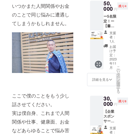
50,
す。 ②
様分 佐
いつかまた人間関係やお金
残り4
電子書
000
藤俊一
円
籍に個
からの
のことで同じ悩みに遭遇し
ー5名限
人スポ
お礼の
定！ー
ンサー
メッ
てしまうかもしれません。
【書籍
として
セージ
帯スポ
お名前
付きで
支援
ン
を掲載
す。 ■
者：
サー】
いたし
詳細 ・
1人
書籍
ます。
日時：
お届
「生き
あなた
・講演
け予
たい人
のお名
定：
時間：1
生を自
2023
前を書
時間 ・
年11
由に生
籍の巻
場所：
こ
月
きるた
末でPR
の
zoomに
リ
めの思
できま
タ
て開催
ー
考法」
す。 ※
ン
（視聴
詳細を見る
を
（仮）
電子書
選
環境：
択
の帯に
籍は
す
PC／ス
る
あなた
メール
マホ）
ここで僕のことをもう少し
30,
の顔写
にてお
・詳細
残り8
真・企
000
送りい
はメー
話させてください。
円
業名と
たしま
ルにて
【企業
紹介コ
実は僕自身、これまで人間
す。 ※
お知ら
スポン
メント
アプリ
せしま
サー＋
関係や仕事、健康面、お金
を掲載
で電子
す。 ※
電子書
させて
書籍の
送料込
支援
などあらゆることで悩み苦
籍】 書
いただ
閲覧が
みのお
者：