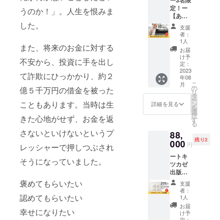
パー
閲覧が
た、企
定！ー
ティー
可能で
業紹介
うのか！」。人生を恨みま
【あな
に参加
す。 ※
コメン
たの
した。
できる
ネット
トの掲
支援
「はじ
権利で
ワーク
載と著
者：
めに」
す。 ■
販売や
者佐藤
1人
また、将来のお金に対する
をつく
詳細 ・
企業イ
俊一か
お届
りま
日時：
メージ
らの企
け予
不安から、投資に手を出し
す】 ト
12月開
定：
が相違
業紹介
キツカ
2023
催／
する場
文をお
て詐欺にひっかかり、約２
年08
ゼ出版
11：30
合等、
届けい
こ
月
のプロ
頃～(予
の
掲載を
たしま
億５千万円の借金を被った
リ
ブック
定) ・開
タ
お断り
す。 さ
ー
ライ
催時
こともあります。当時は生
ン
させて
らに電
詳細を見る
を
ターが
間：2～
選
いただ
子書籍
択
きた心地がせず、お金を返
あなた
3時間
す
く場合
版「生
る
を取材
・場
があり
きたい
さないといけないというプ
88,
をし、
所：東
ます。
人生を
残り2
本の
000
京近郊
お断り
自由に
円
レッシャーで押しつぶされ
「はじ
（予
させて
生きる
ートキ
めに」
定） ※
いただ
ための
そうになっていました。
ツカゼ
になぞ
詳細は
いた場
思考
出版お
らえた
メール
合にお
法」
すす
あなた
にて連
褒めてもらいたい
いても
（仮）
支援
めー
の紹介
絡させ
返金は
をお届
者：
【クラ
文画像
認めてもらいたい
ていた
1人
いたし
けいた
ウド
を作り
だきま
かねま
しま
お届
幸せになりたい
ファン
ます。
す。 ※
け予
す。 ※
す。 3
ディン
続きが
定：