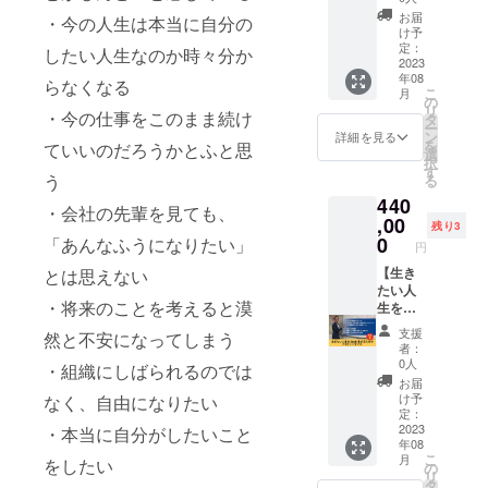
ら行動
トも含
京近郊
をマン
るワー
費・飲
お届
・今の人生は本当に自分の
計画を
めた仕
・期
ツーマ
ク】 思
食代は
け予
策定し
事や趣
限：
ンで、
考が現
別途頂
定：
したい人生なのか時々分か
ます ・
味など
2023年
オンラ
実化す
2023
戴いた
年08
今後の
を棚卸
8月～
インま
る仕組
しま
らなくなる
こ
月
人生の
ししま
2024年
たはリ
みを教
す。 ※
の
リ
ライフ
す ・人
7月 ・
アルに
え、理
・今の仕事をこのまま続け
リアル
タ
ー
イベン
生を振
内容：
て行い
想の人
の場合
ン
詳細を見る
を
ていいのだろうかとふと思
トを整
り返
ワーク
ます。
生を創
は、開
選
択
理し、
り、自
を通し
■詳細
造する
催場所
す
う
る
必要と
分た大
て、本
・日
ための
をご用
440
なるお
好きな
当の自
程：別
ワーク
意くだ
・会社の先輩を見ても、
金を整
こと、
分自身
途調整
を受け
,00
さい。
残り3
理しま
嫌いな
を知
・時
ていた
0
「あんなふうになりたい」
円
す ・必
ことを
り、あ
間：2時
だける
要なお
洗い出
りのま
間×8回
権利で
【生き
とは思えない
金を作
します
まの自
・場
す。 2
たい人
・将来のことを考えると漠
るため
・理想
分を受
所：
時間×全
生を自
のプラ
の仕事
け入れ
zoomま
8回の
由に生
支援
然と不安になってしまう
ンニン
の要素
るよう
たは東
ワーク
きるた
者：
グを行
を整理
にな
京近郊
をマン
めの
0人
・組織にしばられるのでは
います
します
り、自
・期
ツーマ
FIRE
お届
※詳細は
・理想
分らし
限：
ンで、
コーチ
け予
なく、自由になりたい
メール
の仕事
く生き
2023年
オンラ
ング】
定：
にて調
の要素
られる
8月～
インま
人生の
2023
・本当に自分がしたいこと
年08
整いた
から今
ように
2024年
たはリ
目的を
こ
月
をしたい
しま
後どの
なりま
7月 ・
アルに
見つ
の
リ
す。 ※
ような
す。 以
内容：
て行い
け、本
タ