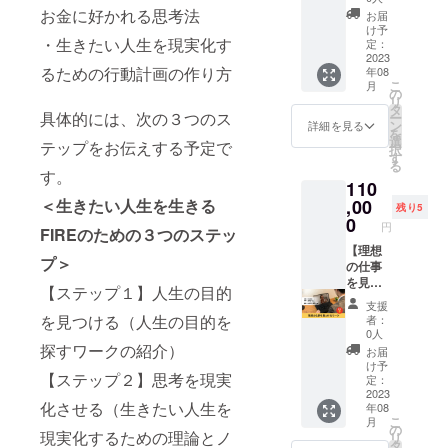
にて調
さい。
標を達
うな流
お金に好かれる思考法
み）が
何がブ
お届
整いた
成する
れでブ
原因で
け予
ロック
しま
ための
・生きたい人生を現実化す
ロック
定：
あるメ
になっ
す。 ※
ワーク
2023
（思い
カニズ
ている
リアル
るための行動計画の作り方
年08
とライ
込み）
ムに関
かを調
での場
こ
月
フプラ
につい
の
して説
べます
合は、
リ
ンニン
て一緒
タ
明しま
・ブ
交通
具体的には、次の３つのス
ー
グ、マ
に考え
ン
す ・ブ
詳細を見る
ロック
費・飲
を
ネープ
ていき
選
ロック
があれ
テップをお伝えする予定で
食代は
択
ランニ
ます。
す
を外し
ば一緒
別途頂
る
ング
・思い
たい
す。
にその
戴いた
110
ワーク
通りに
ジャン
ブロッ
しま
を受け
,00
＜生きたい人生を生きる
ならな
ル（例
クを解
残り5
す。 ※
ていた
いの
0
えばお
除して
リアル
円
FIREのための３つのステッ
だける
は、自
金、人
いきま
の場合
権利で
【理想
分の中
間関係
す ■詳
は、開
プ＞
す。 1
の仕事
にある
など）
細 ・日
催場所
時間×全
を見つ
ブロッ
を選択
程：別
をご用
【ステップ１】人生の目的
4回の
ける
ク（思
してい
途調整
意くだ
支援
ワーク
ワー
い込
ただき
を見つける（人生の目的を
・時
者：
さい。
をマン
ク】 自
み）が
ます ・
0人
間：1時
ツーマ
分が本
原因で
探すワークの紹介）
何がブ
間×1回
お届
ンで、
当にや
あるメ
ロック
け予
・場
【ステップ２】思考を現実
オンラ
りたい
カニズ
定：
になっ
所：
インま
仕事は
2023
ムに関
ている
zoomま
化させる（生きたい人生を
年08
たはリ
何なの
して説
かを調
たは東
こ
月
アルに
か？理
明しま
の
べます
京近郊
現実化するための理論とノ
リ
て行い
想の仕
す ・ブ
タ
・ブ
・期