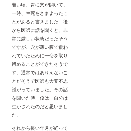
フプラ
若い頃、胃に穴が開いて、
ンニン
グ、マ
一時、生死をさまよったこ
ネープ
とがあると書きました。後
ランニ
ングを
から医師に話を聞くと、非
行いま
す。 ※
常に厳しい状態だったそう
詳細は
メール
ですが、穴が薄い膜で覆わ
にて調
整いた
れていたために一命を取り
しま
留めることができたそうで
す。 ※
リアル
す。通常ではありえないこ
での場
合は、
とだそうで医師も大変不思
交通
費・飲
議がっていました。その話
食代は
別途頂
を聞いた時、僕は、自分は
戴いた
生かされたのだと思いまし
しま
す。 ※
た。
リアル
の場合
は、開
それから長い年月が経って
催場所