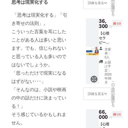
ー
思考は現実化する
ていた
に考え
ン
吸法を
詳細を見る
所：
を
だける
ていき
選
使って
zoom
択
権利で
ます。
す
リラッ
・期
る
「思考は現実化する」「引
す。 1
・ク
クスし
限：
36,
時間の
リーニ
ていた
2023年
き寄せの法則」。
残り5
セッ
300
ングの
だきま
8月～
円
ション
メカニ
す ・エ
こういった言葉を耳にした
2024年
【心理
で、以
ズムを
ネル
7月 ※詳
セラ
下のよ
説明し
ことがある人は多いと思い
ギーに
細は
ピー
うな流
ます。
よる
メール
セッ
ます。でも、信じられない
れでお
・何を
ヒーリ
にて調
支援
ション3
悩みに
解決し
ングを
者：
整いた
と思っている人も多いので
回セッ
ついて
たい
0人
行いま
しま
ト（悩
一緒に
か、ど
す ■詳
お届
す。 ※
はないでしょうか。
み相
考えて
うなり
け予
細 ・日
法令に
談）】
いきま
定：
たいか
程：別
基づく
「思っただけで現実になる
心理セ
2023
す。 ・
のお話
途調整
医療、
年08
ラピー
悩み事
をお聞
はずがない･･･」
・時
診療行
こ
月
のセッ
がなぜ
の
きしま
間：1時
為では
リ
ション
起こっ
「そんなのは、小説や映画
タ
す ・呼
間×3回
ござい
ー
を受け
ている
ン
吸法を
詳細を見る
・場
ませ
を
の中の話だけに決まってい
ていた
のかそ
選
使って
所：
ん。効
択
だける
のメカ
す
リラッ
zoom
果には
る
る！」
権利で
ニズム
クスし
・期
個人差
66,
す。 1
を説明
ていた
限：
がござ
そう感じているかもしれま
残り5
時間の
000
します
だきま
2023年
円
います
セッ
・解決
す ・エ
8月～
せん。
ことを
【心理
ション
したい
ネル
2024年
予めご