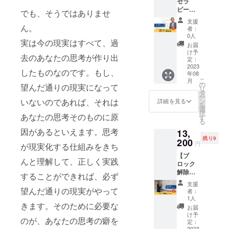
セラ
で、以
悩みを
ギーに
7月 ※詳
了承く
ピー
下のよ
お聞き
でも、そうではありませ
よる
細は
ださ
セッ
うな流
します
ヒーリ
メール
支援
い。
ション6
れでお
ん。
・なぜ
ングを
者：
にて調
回セッ
悩みに
その悩
0人
行いま
整いた
実は今の現実はすべて、過
ト（悩
ついて
み事が
す ■詳
お届
しま
み相
一緒に
起こっ
け予
細 ・日
す。 ※
去のあなたの思考が作り出
談）】
考えて
定：
てるの
程：別
法令に
心理セ
2023
いきま
か根本
途調整
基づく
したものなのです。もし、
年08
ラピー
す。 ・
原因
・時
医療、
こ
月
のセッ
悩み事
の
（思い
間：1時
望んだ通りの現実になって
診療行
リ
ション
がなぜ
タ
込み）
間×6回
為では
ー
を受け
起こっ
ン
いないのであれば、それは
を一緒
詳細を見る
・場
ござい
を
ていた
ている
選
に探し
所：
ませ
択
だける
あなたの思考そのものに原
のかそ
す
ます ・
zoom
ん。効
る
権利で
のメカ
根本原
・期
果には
因があるといえます。思考
13,
す。 1
ニズム
因を取
限：
個人差
残り9
時間の
200
を説明
り除く
2023年
円
がござ
が現実化する仕組みをきち
セッ
します
ための
8月～
います
【ブ
ション
・解決
行動計
2024年
んと理解して、正しく実践
ことを
ロック
で、以
したい
画を一
7月 ※詳
予めご
解除
下のよ
悩みを
緒に立
することができれば、必ず
細は
了承く
セッ
うな流
お聞き
てます
メール
支援
ださ
ショ
れでお
望んだ通りの現実がやって
します
■詳細
者：
にて調
い。
ン】 思
悩みに
・なぜ
1人
・日
整いた
い込み
きます。そのために必要な
ついて
その悩
程：別
お届
しま
（ブ
一緒に
み事が
け予
途調整
す。 ※
のが、あなたの思考の癖を
ロッ
考えて
定：
起こっ
・時
法令に
ク）を
2023