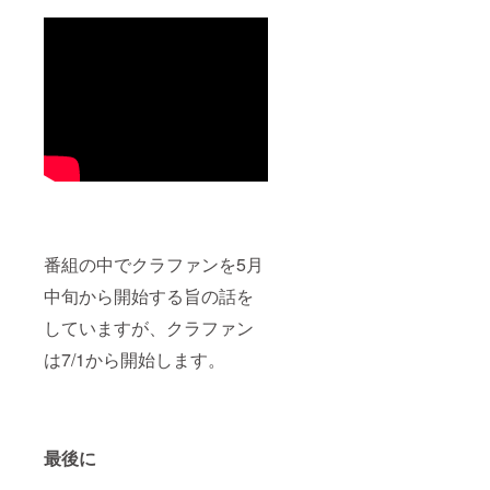
ウハウ
の感情
を学び
と向き
実践し
合うこ
ます。
とによ
※詳細は
り見つ
メール
け、自
にて調
分の使
整いた
命を作
しま
りま
す。 ※
す。 ②
リアル
思考が
での場
現実化
合は、
する仕
交通
組みを
費・飲
教え、
番組の中でクラファンを5月
食代は
理想の
別途頂
人生を
中旬から開始する旨の話を
戴いた
創造す
していますが、クラファン
しま
るため
す。 ※
のワー
は7/1から開始します。
リアル
クを実
の場合
施しま
は、開
す。 ③
催場所
目標達
をご用
成のた
意くだ
めの
最後に
さい。
ワーク
とライ