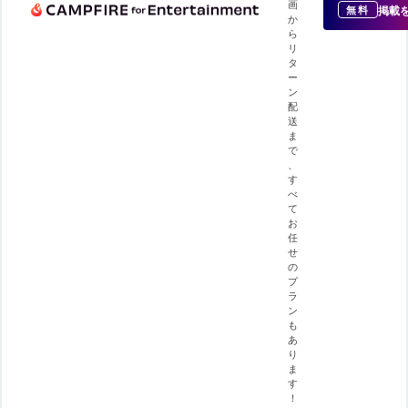
画
掲載
無料
か
ら
リ
タ
ー
ン
配
送
ま
で
、
す
べ
て
お
任
せ
の
プ
ラ
ン
も
あ
り
ま
す
！