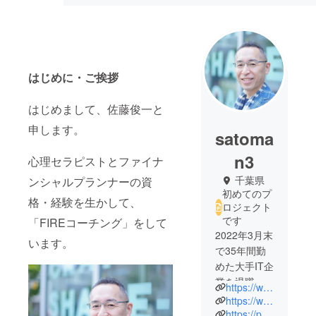
はじめに・ご挨拶
はじめまして、佐藤俊一と
申します。
satoma
n3
心理セラピストとファイナ
千葉県
ンシャルプランナーの資
初めてのプ
格・経験を生かして、
ロジェクト
です
「FIREコーチング」をして
2022年3月末
います。
で35年間勤
めた大手IT企
業を退職
https://www.facebook.com/toshikazu.satou
し、FIREを
https://www.instagram.com/satoman3/
達成し自分
https://profile.ameba.jp/ameba/satoman3