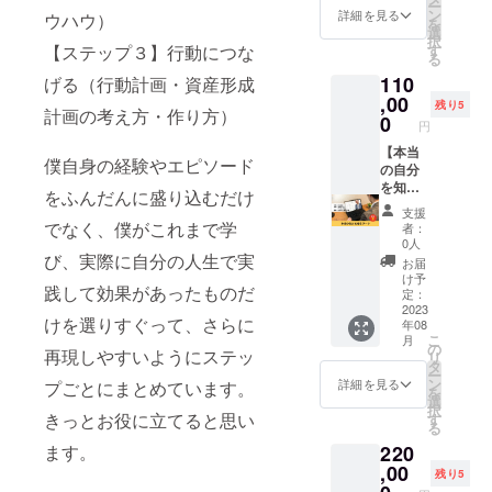
ー
ます。
事を知
ロック
ン
ロック
詳細を見る
限：
ウハウ）
を
■詳細
るワー
を外し
選
があれ
2023年
択
・日
クを受
たい
す
【ステップ３】行動につな
ば一緒
8月～
る
程：別
けてい
ジャン
にその
2024年
110
途調整
ただけ
げる（行動計画・資産形成
ル（例
ブロッ
7月 ※詳
・時
る権利
,00
えばお
クを解
細は
残り5
計画の考え方・作り方）
間：1時
です。
金、人
0
除して
メール
円
間×4回
2時間×
間関係
いきま
にて調
・場
全4回の
【本当
など）
す ■詳
整いた
僕自身の経験やエピソード
所：
ワーク
の自分
を選択
細 ・日
しま
zoomま
をマン
を知る
してい
程：別
す。 ※
をふんだんに盛り込むだけ
たは東
ツーマ
ワー
ただき
途調整
リアル
支援
京近郊
ンで、
ク】 本
ます ・
・時
でなく、僕がこれまで学
での場
者：
・期
オンラ
当の自
何がブ
間：1時
0人
合は、
限：
インま
分自身
び、実際に自分の人生で実
ロック
間×3回
交通
お届
2023年
たはリ
を知
になっ
・場
け予
費・飲
践して効果があったものだ
8月～
アルに
り、自
ている
定：
所：
食代は
2024年
て行い
分自信
2023
かを調
zoomま
別途頂
けを選りすぐって、さらに
年08
7月 ・
ます。
を大切
べます
たは東
戴いた
こ
月
内容：
■詳細
にする
・ブ
の
京近郊
しま
再現しやすいようにステッ
リ
目標達
・日
こと
ロック
タ
・期
す。 ※
ー
成のた
程：別
で、本
があれ
ン
限：
詳細を見る
プごとにまとめています。
リアル
を
めの
途調整
来の自
ば一緒
選
2023年
の場合
択
ワーク
・時
分自身
にその
きっとお役に立てると思い
す
8月～
は、開
る
とライ
間：2時
で生き
ブロッ
2024年
催場所
220
ます。
フプラ
間×4回
れるよ
クを解
7月 ※詳
をご用
ンニン
・場
うにな
,00
除して
細は
意くだ
残り5
グ、マ
所：
るワー
いきま
メール
さい。