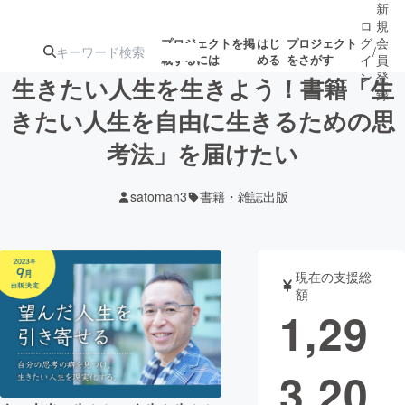
新
ロ
規
グ
会
プロジェクトを掲
はじ
プロジェクト
/
載するには
める
をさがす
イ
員
ン
登
生きたい人生を生きよう！書籍「生
録
きたい人生を自由に生きるための思
考法」を届けたい
人気のプロ
注目のリ
注目の新着プロ
募集終了が近いプ
もうすぐ公開
ジェクト
ターン
ジェクト
ロジェクト
されます
satoman3
書籍・雑誌出版
アート・写真
音楽
現在の支援総
テクノロジー・ガジェット
ゲーム・サ
額
1,29
映像・映画
書籍・雑誌
3,20
ビジネス・起業
チャレンジ