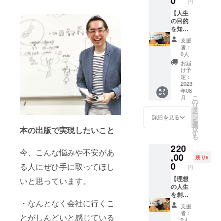
0
円
ネープ
zoomま
クを受
す ■詳
にて調
ランニ
たは東
けてい
【人生
細 ・日
整いた
ングを
京近郊
ただけ
の目的
程：別
しま
行いま
・期
る権利
を知る
途調整
す。 ※
す 以下
限：
です。
ワー
・時
リアル
支援
の観点
2023年
2時間×
ク】 生
間：1時
での場
者：
でワー
8月～
全4回の
まれる
間×6回
合は、
0人
クを行
2024年
ワーク
前に決
・場
交通
お届
いま
7月 ・
をマン
めてき
所：
費・飲
け予
す。 ・
内容：
ツーマ
た自分
zoomま
定：
食代は
数年先
自分が
ンで、
の人生
2023
たは東
別途頂
年08
に達成
本当に
オンラ
の目的
京近郊
戴いた
こ
月
したい
やりた
インま
を見つ
・期
の
しま
リ
自分の
い仕事
たはリ
け、使
限：
タ
す。 ※
ー
目標を
は何な
アルに
命
2023年
ン
リアル
詳細を見る
を
定めま
のか？
て行い
（ミッ
8月～
選
の場合
択
本の出版で実現したいこと
す ・目
理想の
ます。
ショ
2024年
す
は、開
る
標を達
仕事を
■詳細
ン）を
7月 ※詳
催場所
220
成する
知る
・日
作成す
細は
をご用
今、こんな悩みや不安があ
ために
ワーク
程：別
るワー
,00
メール
意くだ
残り5
必要な
ワーク
途調整
クを受
にて調
0
さい。
る人にぜひ手に取ってほし
円
要素を
の内容
・時
けてい
整いた
マンダ
・自分
間：2時
ただけ
【理想
しま
いと思っています。
ラで整
が今ま
間×4回
る権利
の人生
す。 ※
理しま
でに
・場
です。
を創造
リアル
・なんとなく会社に行くこ
す ・整
やって
所：
2時間×
する思
での場
支援
理した
きたア
zoomま
全8回の
考を身
合は、
者：
とがしんどいと感じている
要素か
ルバイ
たは東
ワーク
につけ
交通
0人