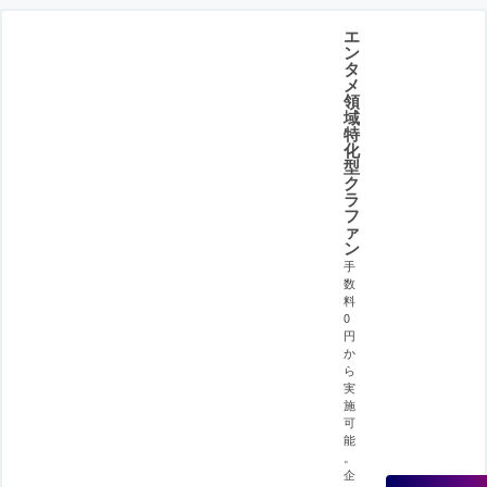
エ
ン
タ
メ
領
域
特
化
型
ク
ラ
フ
ァ
ン
手
数
料
0
円
か
ら
実
施
可
能
。
企