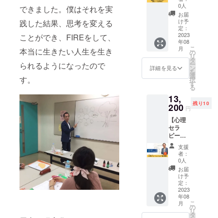
は自費
回セッ
で、以
か、ど
0人
整させ
できました。僕はそれを実
出版に
ト（心
下のよ
うなり
ていた
お届
て販売
の浄
うな流
たいか
け予
践した結果、思考を変える
だきま
予定で
化）】
れで心
定：
のお話
す。 ※
す。(70
オンラ
2023
の中の
ことができ、FIREをして、
をお聞
購入者
～150
年08
インに
もやも
きしま
様がプ
こ
ページ)
月
本当に生きたい人生を生き
て心を
やつい
の
す ・呼
ロジェ
リ
クリー
て一緒
タ
吸法を
クト
ー
られるようになったので
ニング
に考え
ン
使って
詳細を見る
オー
を
する体
ていき
選
リラッ
ナーと
す。
択
験セッ
ます。
す
クスし
なりク
る
ション
・ク
ていた
ラウド
13,
を6回受
リーニ
だきま
ファン
残り10
けてい
200
ングの
す ・エ
ディン
円
ただけ
メカニ
ネル
グを実
【心理
る権利
ズムを
ギーに
施する
セラ
です。
説明し
よる
ことを
ピー
1時間の
ます。
ヒーリ
サポー
セッ
セッ
・何を
ングを
トさせ
支援
ション
ション
解決し
行いま
者：
ていた
（悩み
で、以
たい
0人
す ■詳
だくプ
相
下のよ
か、ど
細 ・日
お届
ランと
談）】
うな流
うなり
け予
程：別
なりま
心理セ
れで心
定：
たいか
途調整
す。
ラピー
2023
の中の
のお話
・時
年08
のセッ
もやも
をお聞
間：1時
こ
月
ション
やつい
の
きしま
間×1回
リ
を受け
て一緒
タ
す ・呼
・場