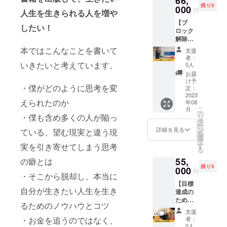
66,
根本原
・期
す。 ※
残り5
だける
000
いの
因を取
限：
円
リアル
人生を生きられる人を増や
権利で
は、自
り除く
2023年
の場合
【ブ
す。 1
分の中
ための
8月～
したい！
は、開
ロック
時間の
にある
行動計
2024年
催場所
解除
セッ
ブロッ
画を一
7月 ※詳
をご用
セッ
ション
ク（思
本ではこんなことを書いて
緒に立
細は
支援
意くだ
ション6
で、以
い込
てます
者：
メール
さい。
回セッ
下のよ
いきたいと考えています。
み）が
0人
■詳細
にて調
ト】 思
うな流
原因で
・日
お届
整いた
い込み
れでブ
あるメ
け予
程：別
しま
・僕がどのように思考を変
（ブ
ロック
定：
カニズ
途調整
す。 ※
ロッ
2023
（思い
ムに関
・時
リアル
えられたのか
年08
ク）を
込み）
して説
間：1時
での場
こ
月
外す
につい
の
明しま
間×6回
合は、
・僕も含め多くの人が陥っ
リ
ヒーリ
て一緒
タ
す ・ブ
・場
交通
ー
ング
に考え
ン
ロック
詳細を見る
所：
ている、望む現実と違う現
費・飲
を
セッ
ていき
選
を外し
zoomま
食代は
択
ション
ます。
す
実を引き寄せてしまう思考
たい
たは東
別途頂
る
を受け
・思い
ジャン
京近郊
戴いた
55,
ていた
の癖とは
通りに
ル（例
・期
しま
残り5
だける
000
ならな
えばお
限：
円
す。 ※
・そこから脱却し、本当に
権利で
いの
金、人
2023年
リアル
【目標
す。 1
は、自
間関係
8月～
の場合
自分が生きたい人生を生き
達成の
時間の
分の中
など）
2024年
は、開
ための
セッ
にある
を選択
7月 ※詳
るためのノウハウとコツ
催場所
行動計
ション
ブロッ
してい
細は
支援
をご用
画ワー
で、以
ク（思
ただき
者：
・お金を追うのではなく、
メール
意くだ
ク】 目
下のよ
い込
0人
ます ・