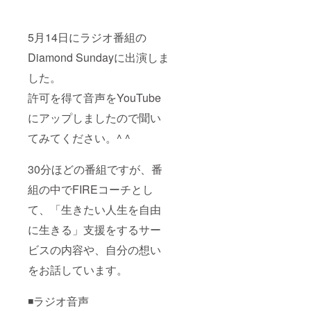
合は、
ン）を
の伝
・日
交通
作成し
授） ・
程：別
費・飲
ます。
法則を
途調整
5月14日にラジオ番組の
食代は
※詳細は
使い思
・時
別途頂
メール
い込み
間：
Diamond Sundayに出演しま
戴いた
にて調
を外す
①②2時
しま
整いた
実践を
間×8回
した。
す。 ※
しま
行いま
／③1時
リアル
す。 ※
す。こ
間×4回
許可を得て音声をYouTube
の場合
リアル
れによ
・場
にアップしましたので聞い
は、開
での場
りセル
所：
催場所
合は、
フセラ
zoomま
てみてください。^ ^
をご用
交通
ピーを
たは東
意くだ
費・飲
学びま
京近郊
さい。
食代は
す。 ・
・期
30分ほどの番組ですが、番
別途頂
夢ノー
限：
戴いた
トを
2023年
組の中でFIREコーチとし
しま
使った
8月～
す。 ※
自分の
2024年
て、「生きたい人生を自由
リアル
夢を実
7月 ・
に生きる」支援をするサー
の場合
現する
内容：
は、開
方法を
①この
ビスの内容や、自分の想い
催場所
学びま
地球に
をご用
す。 ・
何をし
をお話しています。
意くだ
理想の
に生ま
さい。
人生を
れて来
現実化
たのか
◾️ラジオ音声
するノ
を自分