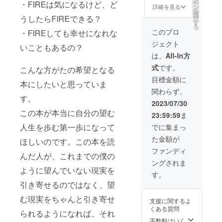
ー
・FIREは気になるけど、ど
リアル
仕事を
下の観
この地
ます。
当に生
ン
詳細を見る
を
での場
してい
点で
球に何
■詳細
きたい
選
うしたらFIREできる？
択
合は、
きたい
ワーク
をしに
・日
人生を
す
る
交通
かを整
を行い
生まれ
程：別
自由に
このプロ
・FIREしても幸せになれな
費・飲
理しま
ます。
て来た
途調整
生きる
ジェクト
食代は
す ※詳
・人生
のかを
・時
支援を
いこともあるの？
別途頂
細は
を振り
自分の
間：2時
しま
は、
All-In方
戴いた
メール
替えり
感情と
間×8回
す。
式
です。
しま
にて調
自分が
向き合
・場
①「人
こんな方がたの希望となる
す。 ※
整いた
好きな
うこと
所：
生の目
目標金額に
本にしたいと思っていま
リアル
しま
こと、
により
zoomま
的を知
関わらず、
の場合
す。 ※
嫌いな
見つ
たは東
るワー
す。
は、開
リアル
ことを
け、自
京近郊
ク」
2023/07/30
催場所
での場
書き出
分の使
・期
②「理
この本が本当に自分の望む
23:59:59
ま
をご用
合は、
します
命を作
限：
想の人
意くだ
交通
・自分
りま
2023年
生を創
人生を歩む第一歩になって
でに集まっ
さい。
費・飲
が大切
す。 以
8月～
造する
た金額が
食代は
にして
下の観
2024年
思考を
ほしいのです。この本を読
別途頂
いる要
点で
7月 ・
身につ
ファンディ
んだ人が、これまでの僕の
戴いた
素を抜
ワーク
内容：
ける
ングされま
しま
き出し
を行い
思考が
ワー
ように望んでいない現実を
す。 ※
ます ・
ます。
現実化
ク」
す。
リアル
動物占
・これ
する仕
③「目
引き寄せるのではなく、望
の場合
いを通
までの
組みを
標達成
は、開
して自
人生を
教え、
のため
む現実をちゃんと引き寄せ
支援に関するよ
催場所
分の性
振り返
理想の
の行動
くある質問
をご用
格、性
り感情
人生を
計画
られるようになれば、それ
意くだ
質を理
と向き
創造す
ワー
手数料はいく