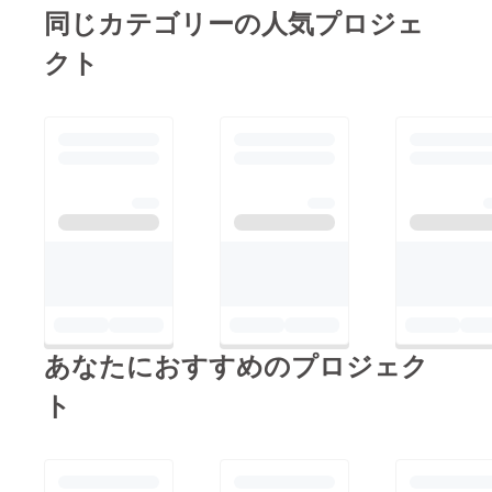
旬の予定をして
同じカテゴリーの人気プロジェ
すが
います。もうし
間に合いますか？
クト
ばらくお待ちく
ださい。お願い
します🥺
あなたにおすすめのプロジェク
ト