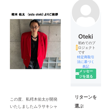
Oteki
初めてのプ
ロジェクト
です
特定商取引
法に基づく
表記
メッセー
ジを送る
リターンを
この度、私樗木佑太が開発
選ぶ
いたしましたムラサキシャ