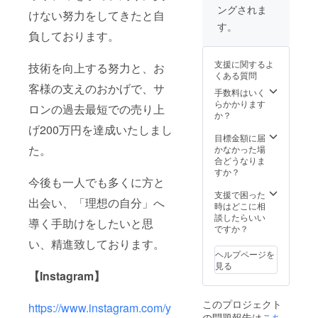
ングされま
けない努力をしてきたと自
す。
負しております。
支援に関するよ
技術を向上する努力と、お
くある質問
客様の支えのおかげで、サ
手数料はいく
らかかります
ロンの過去最短での売り上
か？
げ200万円を達成いたしまし
目標金額に届
た。
かなかった場
合どうなりま
すか？
今後も一人でも多くに方と
支援で困った
出会い、「理想の自分」へ
時はどこに相
談したらいい
導く手助けをしたいと思
ですか？
い、精進致しております。
ヘルプページを
見る
【Instagram】
このプロジェクト
https://www.instagram.com/y
の問題報告は
こち