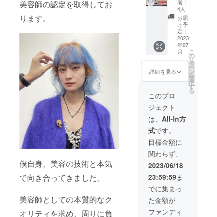
者：
美容師の認定を取得してお
個
4人
14850
ります。
お届
円
け予
→1188
定：
0円
2023
年07
こ
月
の
リ
タ
ー
ン
詳細を見る
を
選
択
す
る
このプロ
ジェクト
は、
All-In方
式
です。
目標金額に
関わらず、
僕自身、美容の技術と本気
2023/06/18
で向き合ってきました。
23:59:59
ま
でに集まっ
美容師としての本質的なク
た金額が
ファンディ
オリティを求め、周りに負