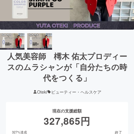
人気美容師 樗木 佑太プロディー
スのムラシャンが「自分たちの時
代をつくる」
Oteki
ビューティー・ヘルスケア
現在の支援総額
327,865
円
終了
327
%達成