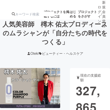
新
ロ
規
グ
会
プロジェクトを掲
はじ
プロジェクト
/
載するには
める
をさがす
イ
員
ン
登
人気美容師 樗木 佑太プロディース
録
のムラシャンが「自分たちの時代を
つくる」
人気のプロ
注目のリ
注目の新着プロ
募集終了が近いプ
もうすぐ公開
ジェクト
ターン
ジェクト
ロジェクト
されます
Oteki
ビューティー・ヘルスケア
アート・写真
音楽
現在の支援総
テクノロジー・ガジェット
ゲーム・サ
額
327,
映像・映画
書籍・雑誌
865
ビジネス・起業
チャレンジ