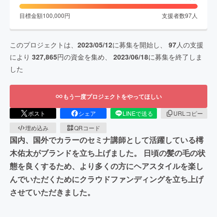
目標金額
100,000
円
支援者数
97
人
このプロジェクトは、
2023/05/12
に募集を開始し、
97
人の支援
により
327,865
円の資金を集め、
2023/06/18
に募集を終了しま
した
もう一度プロジェクトをやってほしい
ポスト
シェア
LINEで送る
URLコピー
埋め込み
QRコード
国内、国外でカラーのセミナ講師として活躍している樗
木佑太がブランドを立ち上げました。 日頃の髪の毛の状
態を良くするため、より多くの方にヘアスタイルを楽し
んでいただくためにクラウドファンディングを立ち上げ
させていただきました。