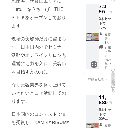
恵比寿・代官山エリアに
7,3
「iro.」を立ち上げ、THE
95
円
SLICKをオープンしており
3本セッ
トで
ます。
17%OF
F！ 限
支援
定100個
現場の美容師だけに留まら
者：
8910円
3人
ず、日本国内外でセミナー
→7395
お届
円☆
け予
活動やオンラインサロンも
定：
2023
運営にも力を入れ、美容師
年07
こ
月
の
を目指す方の力に
リ
タ
ー
ン
詳細を見る
を
選
なり美容業界を盛り上げて
択
す
る
いきたいと日々活動してお
11,
ります。
880
円
5本セッ
日本国内のコンテストで賞
トで
20%
を受賞し、KAMIKARISUMA
OFF！
支援
限定100