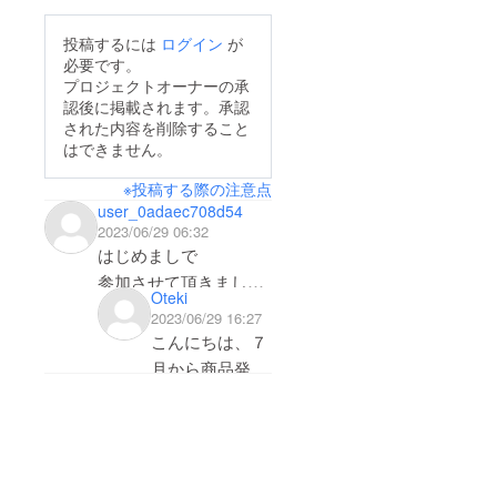
投稿するには
ログイン
が
必要です。
プロジェクトオーナーの承
認後に掲載されます。承認
された内容を削除すること
はできません。
※投稿する際の注意点
user_0adaec708d54
2023/06/29 06:32
はじめましで
参加させて頂きまし
Oteki
た。
2023/06/29 16:27
当初 リターンでの発送
こんにちは、７
は6月中となっていた
月から商品発送
と思います
させていただき
7月から順次配送に変
ます！ただいま
わっていますが…
工場の納期が遅
7月3日には どうしても
れてまして、中
手元に欲しかったので