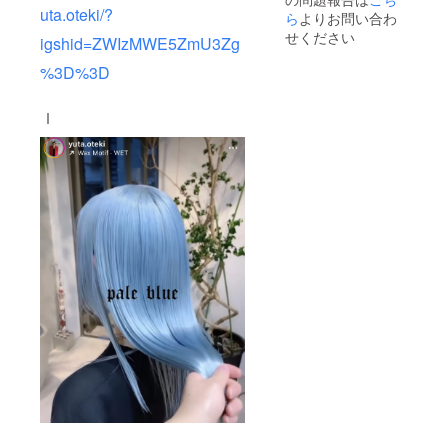
uta.oteki/?
ら
よりお問い合わ
せください
igshid=ZWIzMWE5ZmU3Zg
%3D%3D
ｌ