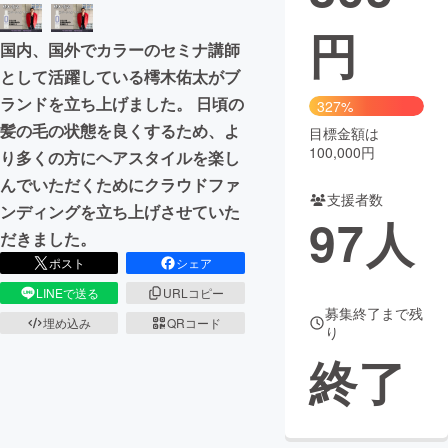
円
まちづくり・地域活性化
国内、国外でカラーのセミナ講師
として活躍している樗木佑太がブ
CAMPFIRE for Social Good
CAMPFIRE Creation
ランドを立ち上げました。 日頃の
327%
CAMPFIREふるさと納税
machi-ya
コミュニティ
髪の毛の状態を良くするため、よ
目標金額は
100,000円
り多くの方にヘアスタイルを楽し
んでいただくためにクラウドファ
支援者数
ンディングを立ち上げさせていた
97
人
だきました。
ポスト
シェア
LINEで送る
URLコピー
募集終了まで残
埋め込み
QRコード
り
終了