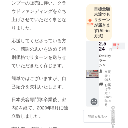
ンプーの販売に伴い、クラ
目標金額
ウドファンディングを立ち
未達でも
上げさせていただく事とな
リターン
が届きま
りました。
す
(All-in
方式)
応援してくださっている方
2,5
残り
24
へ、感謝の思いを込めて特
110
円
Otekiカ
別価格でリターンを送らせ
ラー
ていただきたく存じます。
シャン
プー
支援
（ムラ
者：
簡単ではございますが、自
シャ
90人
ン）：
お届
己紹介を失礼いたします。
通常価
け予
格２,９
定：
７０円
2023
日本美容専門学卒業後、都
年06
の１
こ
月
５％OF
内2を経て、2020年6月に独
の
リ
F
タ
ー
立致しました。
ン
詳細を見る
を
選
択
す
る