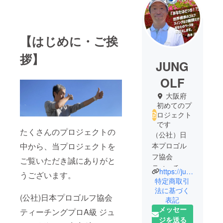
【はじめに・ご挨
拶】
JUNG
OLF
大阪府
初めてのプ
ロジェクト
です
たくさんのプロジェクトの
（公社）日
中から、当プロジェクトを
本プロゴル
フ協会
ご覧いただき誠にありがと
ティーチン
https://jun-golf.com/
うございます。
グプロA級
特定商取引
ジュニア指
法に基づく
(公社)日本プロゴルフ協会
表記
導員
メッセー
ティーチングプロA級 ジュ
TPI（タイト
ジを送る
リストパ