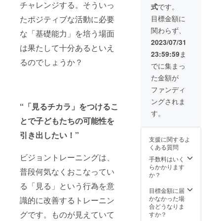
セット
＞ 本プ
口まで
初回
チャレンジする。そういっ
式
です。
のコー
8,800円
ロジェ
で、ご
レッス
スです♪
お
クトの
目標金額に
たポジティブな活動に必要
支援く
ンの有
レッス
得！）
リター
ださ
効期限
関わらず、
ンチ
複数購
な「基礎能力」を培う場面
ンの
い。 有
2023年
ケット
入で、
レッス
2023/07/31
効期
11月末
は果たして十分あるといえ
分がど
６ヶ
ンは1年
限：初
日（最
23:59:59
ま
んどん
月、１
継続が
回レッ
終有効
るのでしょうか？
お得
年コー
上限で
でに集まっ
スンの
期限
に！通
スへと
す。 お
有効期
2023年
た金額が
常、
延長可
ひとり
限2023
12月末
79,200
能！
さま4個
ファンディ
年12月
日） 受
円のと
レッス
口まで
末日
講日程
ングされま
ころ、
ンチ
で、ご
（利用
“「見るチカラ」をつけるこ
はプロ
66,000
ケット
支援く
す。
期間は
ジェク
円でご
の分を
とで子どもたちの可能性を
ださ
初回を
ト終了
利用い
ぜひお
い。 有
受講し
後メー
ただけ
引き出したい！”
得に施
効期
てから
ルにて
支援に関するよ
ます。
設利用
限：初
連続で
調整さ
くある質問
（１
してく
回レッ
換算し
せてい
ビジョントレーニングは、
セット
ださい♪
手数料はいく
スンの
ます。
ただき
13,200
＜内容
らかかります
有効期
例：
ま
普段何気なくおこなってい
円お
＞ ・大
か？
限2023
３ヶ月
す。
得！）
人１人
年12月
パック
る「見る」という行為を意
※お
複数購
分
目標金額に届
末日
利用開
品物の
入で、
３ヶ月
かなかった場
（利用
識的に改善するトレーニン
始/9月
発送は
６ヶ
施設利
合どうなりま
期間は
初頭→
ござい
月、１
グです。ものが見えていて
用券 ・
すか？
初回を
利用期
ませ
年コー