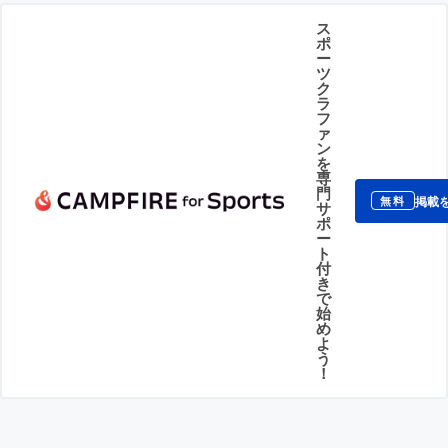
ス
ポ
ー
ツ
ク
ラ
フ
ァ
ン
を
専
門
掲載
無料
サ
ポ
ー
ト
付
き
で
始
め
よ
う
！