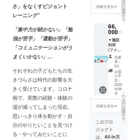
名」と
６ヶ
タ
U30（
ク オン
ー
その
さ」をなくすビジョント
月、１
ン
ジュニ
詳細を見る
ライン
を
「ご家
年コー
選
アを含
レッス
択
レーニング”
族の方
スへと
す
む３０
ンの
る
１名」
延長可
歳以
み。
66,
の３ヶ
能！
下）１
（対面
「集中力が続かない」「勉
月パッ
000
レッス
人分
は実施
円
クセッ
ンチ
３ヶ月
しませ
強が苦手」「運動が苦手」
▼施設
ト価格
ケット
施設利
ん。）
利用
のコー
の分を
用券 ・
「コミュニケーションがう
・
(ファミ
スです♪
ぜひお
レッス
使用す
リー②)
レッス
まくいかない」…
得に施
ンチ
るツー
支援
３ヶ月
ンチ
設利用
ケッ
者：
ル：
パック
ケット
してく
0人
ト ２
zoom、
＋レッ
それぞれの子どもたちの生
分がど
ださい♪
回分 ＜
お届
Skype
スンチ
んどん
＜内容
け予
ご注意
きづらさは時代の影響を大
ケット
お得
定：
＞ ・大
＞ 本プ
６回分
2023
に！通
人１人
ロジェ
・
きく受けています。コロナ
年09
▼ 「大
常、
分
クトの
使用
こ
月
人１
58,300
の
３ヶ月
リター
禍で、実際の経験・体験の
ツール
リ
名」と
円のと
タ
施設利
ンの
の動作
ー
その
ころ、
ン
用券 ・
場が減ってしまった現在、
詳細を見る
レッス
環境：
を
「ご家
49,500
選
レッス
ンは1年
スマー
択
族の方
思いっきり体を動かす・自
円でご
す
ンチ
継続が
トフォ
る
２名」
利用い
ケッ
このプロ
上限で
ン、パ
分のやりたいことを見つけ
の３ヶ
ただけ
ト ２
す。 お
ソコン
ジェクト
月パッ
ます。
回分 ＜
ひとり
等 有効
る・やってみたいことに
クセッ
（１
ご注意
は、
All-In方
さま4個
期限：
ト価格