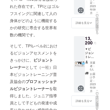
なって
定：
れた存在です。TPIとはゴル
くださ
2023
年09
る方
こ
フスイングに関連して人の
月
へ、任
の
リ
意の金
タ
身体がどのように機能する
ー
額でご
ン
詳細を見る
を
支援を
選
かの研究に専念する世界有
択
いただ
す
る
ける枠
数の機関です。
13,
です。
１口
200
円
そして、TPIレベル2におけ
10,000
▼ビ
円、複
るビジョンアセスメントを
ジョン
数購入
トレー
でお好
きっかけに、
ビジョント
ニン
きな金
支援
グ・オ
額でご
者：
レーナー
として（一社）日
ンライ
支援く
0人
ンレッ
ださ
本ビジョントレーニング普
お届
スン 全
い。 ま
け予
４回▼
た、ご
定：
及協会の
プロフェッショナ
遠方の
2023
支援の
年09
ルビジョントレーナー
を取
方や、
お礼と
こ
月
ビジョ
して、
の
リ
得しました。ジュニア指導
ント
「ビ
タ
ー
レーニ
ジョン
ン
詳細を見る
員として子どもの発達や成
を
ングを
トレー
選
択
初めて
ニング
す
長に欠かせない感覚統合や