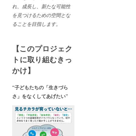
続をお
にて利
断りす
れ、成長し、新たな可能性
用方法
る場合
のご案
を見つけるための空間とな
がござ
内をい
いま
ることを目指します。
たしま
す。ご
す。お
返金等
品物の
に関し
発送は
まして
ござい
は、個
【このプロジェク
ませ
別にご
ん。 ※
対応い
トに取り組むきっ
残念な
たしま
がら、
す。
受講態
かけ】
度など
により
レッス
“子どもたちの「生きづら
ン受
講、継
さ」をなくしてあげたい”
続をお
断りす
る場合
がござ
いま
す。ご
返金等
に関し
まして