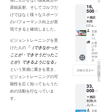
る
学ぶ方
のアイ
16,
におす
テムの
原始反射、そしてゴルフだ
すめ！
500
ご紹
円
zoomな
けではなく様々なスポーツ
介」を
▼施設
どでオ
メール
のパフォーマンス向上が実
利用
ンライ
にてお
(ジュニ
ンレッ
伝えし
現できると確信しました。
アを含
スンを
ます。
支援
む30歳
行いま
※メール
者：
以下)
す。マ
にて
1人
ビジョントレーニングを受
３ヶ月
ンツー
データ
お届
パック
マンで
の送付
け予
けた人の
「（できなかった
＋レッ
ビジョ
定：
となり
スンチ
2023
ント
ことが・できそうだったこ
ます。
年09
ケット
レーニ
お品物
こ
月
２回分
とが）できるようになる」
ングに
の
の発送
リ
▼ レッ
チャレ
タ
はござ
ー
という実感に重きを置き、
スンチ
ンジで
ン
いませ
詳細を見る
を
ケット
きるの
選
ん。
ビジョントレーニングの可
択
分がど
で、ト
す
る
んどん
レーニ
能性を広く知ってもらうた
33,
お得
ングを
に！通
000
始めて
めの活動を行なっていま
円
常、
みたい
▼施設
20,900
す。
人に、
利用(大
円のと
入門編
人)３ヶ
ころ、
として
月パッ
16,500
ピッタ
支援