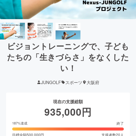
ビジョントレーニングで、子ども
たちの「生きづらさ」をなくした
い！
JUNGOLF
スポーツ
大阪府
現在の支援総額
935,000
円
終了
187
%達成
目標金額
500,000
円
支援者数
20
人