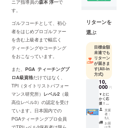
ニア指導員の
森本 淳一
で
フォーマン
す。
ス研究所）
ゴルフレベ
リターンを
ゴルフコーチとして、初心
ル2認定
者をはじめプロゴルファー
（一社）日
選ぶ
本ビジョン
を含む上級者まで幅広く
トレーニン
目標金額
ティーチングやコーチング
グ普及協
未達でも
をおこなっています。
会 プロ
リターン
フェッショ
が届きま
す
(All-in
また、
PGA ティーチングプ
ナルビジョ
方式)
ントレー
ロA級資格
だけではなく、
10,
ナー
TPI（タイトリストパフォー
000
円
マンス研究所）
レベル2
（最
▼とに
かく応
高位レベル3）の認定を受け
援！
コース
ています。日本国内での
支援
▼ 施設
者：
設立の
5人
PGAティーチングプロ会員
スポン
お届
サーと
でTPIレベル2保有者は限ら
け予