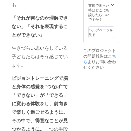
そのご
受講し
限11月
ん。 ※
も
スへと
家族１
支援で困った
てから
末） 受
残念な
延長可
人分
時はどこに相
連続で
講日程
がら、
能！
３ヶ月
談したらいい
換算し
はプロ
受講態
「それが何なのか理解でき
レッス
施設利
ですか？
ます。
ジェク
度など
ンチ
用券 ・
例：
ト終了
により
ない」
「それを表現するこ
ケット
レッス
３ヶ月
後メー
ヘルプページを
レッス
の分を
ンチ
パック
とができない」
ルにて
見る
ン受
ぜひお
ケッ
利用開
調整さ
講、継
得に施
ト ４
始/9月
せてい
続をお
設利用
回分 ＜
生きづらい思いをしている
初頭→
ただき
断りす
このプロジェクト
してく
ご注意
利用期
ます ※
る場合
の問題報告は
こち
子どもたちはそう感じてい
ださい♪
＞ 本プ
限11月
メール
がござ
＜内容
ら
よりお問い合わ
ロジェ
末） 受
にて利
いま
ます。
＞ ・大
クトの
講日程
せください
用方法
す。ご
人１人
リター
はプロ
のご案
返金等
分
ンの
ジェク
内をい
に関し
ビジョントレーニングで脳
３ヶ月
レッス
ト終了
たしま
まして
施設利
ンは1年
後メー
す。お
と身体の感覚を”つなげ”て
は、個
用券 ・
継続が
ルにて
品物の
別にご
そのご
上限で
「できない」が「できる」
調整さ
発送は
対応い
家族２
す。 お
せてい
ござい
たしま
人分
に変わる体験
をし、
前向き
ひとり
ただき
ませ
す。
３ヶ月
さま4個
ます ※
ん。 ※
で楽しく過ごせるように。
施設利
口まで
メール
残念な
用券 ・
で、ご
にて利
がら、
その中で、
得意なことが見
レッス
支援く
用方法
受講態
ンチ
ださ
のご案
度など
つかるように。
一つの手段
ケッ