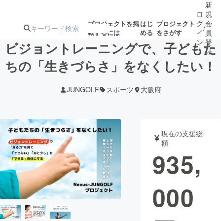
新
ロ
規
グ
会
プロジェクトを掲
はじ
プロジェクト
/
載するには
める
をさがす
イ
員
ン
登
ビジョントレーニングで、子どもた
録
ちの「生きづらさ」をなくしたい！
人気のプロ
注目のリ
注目の新着プロ
募集終了が近いプ
もうすぐ公開
JUNGOLF
スポーツ
大阪府
ジェクト
ターン
ジェクト
ロジェクト
されます
アート・写真
音楽
現在の支援総
額
935,
テクノロジー・ガジェット
ゲーム・サ
000
映像・映画
書籍・雑誌
ビジネス・起業
チャレンジ