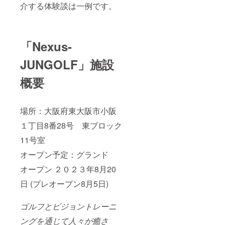
ジェク
たしま
介する体験談は一例です。
（利用
ト終了
す。
期間は
後メー
初回を
ルにて
受講し
調整さ
てから
せてい
「Nexus-
連続で
ただき
換算し
ます ※
JUNGOLF」施設
ます。
メール
例：
にて利
概要
３ヶ月
用方法
パック
のご案
利用開
内をい
始/9月
たしま
場所：大阪府東大阪市小阪
初頭→
す。お
利用期
品物の
１丁目8番28号 東ブロック
限11月
発送は
末） 受
ござい
11号室
講日程
ませ
はプロ
ん。 ※
オープン予定：グランド
ジェク
残念な
オープン ２０２３年8月20
ト終了
がら、
後メー
受講態
日 (プレオープン8月5日)
ルにて
度など
調整さ
により
せてい
レッス
ゴルフとビジョントレーニ
ただき
ン受
ます ※
講、継
ングを通じて人々が癒さ
メール