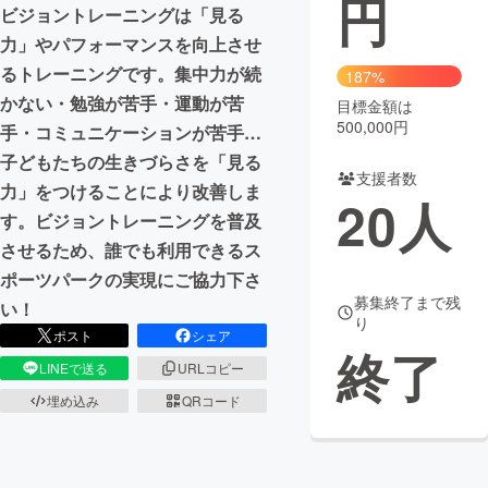
円
ビジョントレーニングは「見る
まちづくり・地域活性化
力」やパフォーマンスを向上させ
るトレーニングです。集中力が続
187%
かない・勉強が苦手・運動が苦
目標金額は
CAMPFIRE for Social Good
CAMPFIRE Creation
500,000円
手・コミュニケーションが苦手…
CAMPFIREふるさと納税
machi-ya
コミュニティ
子どもたちの生きづらさを「見る
支援者数
力」をつけることにより改善しま
20
人
す。ビジョントレーニングを普及
させるため、誰でも利用できるス
ポーツパークの実現にご協力下さ
募集終了まで残
い！
り
ポスト
シェア
終了
LINEで送る
URLコピー
埋め込み
QRコード