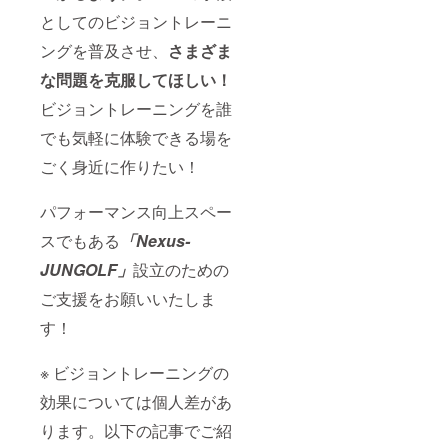
い。 有
内をい
により
ト ６
効期
たしま
としてのビジョントレーニ
レッス
回分 ＜
限：初
す。お
ン受
ご注意
ングを普及させ、
さまざま
回レッ
品物の
講、継
＞ 本プ
スンの
発送は
続をお
な問題を克服してほしい！
ロジェ
有効期
ござい
断りす
クトの
限2023
ませ
る場合
ビジョントレーニングを誰
リター
年12月
ん。 ※
がござ
ンの
末日
残念な
いま
でも気軽に体験できる場を
レッス
（利用
がら、
す。ご
ンは1年
期間は
受講態
ごく身近に作りたい！
返金等
継続が
初回を
度など
に関し
上限で
受講し
により
まして
す。 お
てから
パフォーマンス向上スペー
レッス
は、個
ひとり
連続で
ン受
別にご
スでもある
「Nexus-
さま4個
換算し
講、継
対応い
口まで
ます。
続をお
たしま
JUNGOLF
」
設立のための
で、ご
例：
断りす
す。
支援く
３ヶ月
る場合
ご支援をお願いいたしま
ださ
パック
がござ
い。 有
利用開
いま
す！
効期
始/9月
す。ご
限：初
初頭→
返金等
回レッ
利用期
※ ビジョントレーニングの
に関し
スンの
限11月
まして
有効期
効果については個人差があ
末） 受
は、個
限2023
講日程
別にご
ります。以下の記事でご紹
年12月
はプロ
対応い
末日