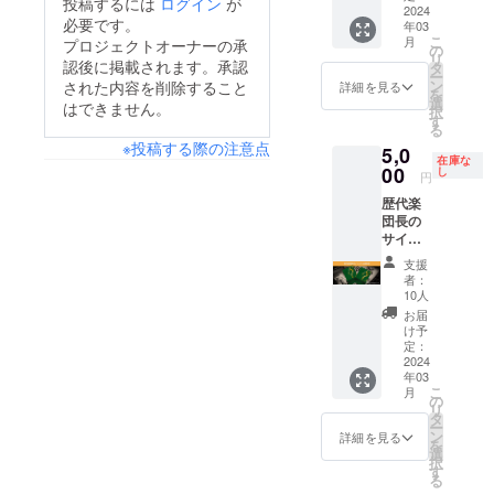
投稿するには
ログイン
が
奏者の
用意い
10月2日
奏会当
2024
必要です。
年03
見送り
たしま
(月)
日、1日
こ
月
プロジェクトオーナーの承
等も可
す。 ゲ
19:00開
楽団長
の
リ
能で
ネプロ
演 会
として
認後に掲載されます。承認
タ
ー
す。）
前に楽
場：
お過ご
ン
された内容を削除すること
詳細を見る
を
ロビー
員に向
ザ・シ
しくだ
選
はできません。
択
でご来
けてご
ンフォ
さい！
す
る
場者の
挨拶が
ニー
本番はS
※投稿する際の注意点
5,0
お迎え
可能で
ホール
席でご
在庫な
見送り
す。 本
指揮：
鑑賞い
00
し
円
が可能
番はお
ポー
ただけ
歴代楽
です。
好きな
ル・ポ
ま
団長の
当日は
場所で
ピエル
す！】
サイン
専属の
ご鑑賞
会場に
住友生
入り100
秘書が
可能で
は一番
命いず
支援
周年誌
帯同い
す。（S
初めに
みホー
者：
をご提
たしま
席をご
入館が
ル特別
10人
供！
す。
用意し
可能で
演奏会
お届
【歴代8
ます
す。 個
MARC
け予
名の楽
が、舞
室の楽
H!MAR
定：
団長の
2024
台袖で
屋をご
CH!MA
年03
直筆サ
奏者の
用意い
RCH!
こ
月
インが
見送り
たしま
日時：
の
リ
入った
等も可
す。 ゲ
2024年
タ
ー
特別な
能で
ネプロ
3月8日
ン
詳細を見る
を
100周年
す。）
前に楽
(金)
選
択
記念誌
ロビー
員に向
19:00開
す
る
をご用
でご来
けてご
演 会