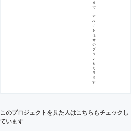
ま
で
、
す
べ
て
お
任
せ
の
プ
ラ
ン
も
あ
り
ま
す
！
このプロジェクトを見た人はこちらもチェックし
ています