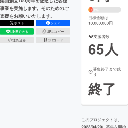
楽団創立100周年を記念した各種
事業を実施します。そのためのご
13%
まちづくり・地域活性化
支援をお願いいたします。
目標金額は
10,000,000円
ポスト
シェア
CAMPFIRE for Social Good
CAMPFIRE Creation
LINEで送る
URLコピー
支援者数
CAMPFIREふるさと納税
machi-ya
コミュニティ
埋め込み
QRコード
65
人
募集終了まで残
り
終了
このプロジェクトは、
2023/04/20
に募集を開始