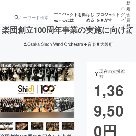
新
ロ
規
グ
会
プロジェクトを掲
はじ
プロジェクト
/
載するには
める
をさがす
イ
員
ン
登
楽団創立100周年事業の実施に向けて
録
Osaka Shion Wind Orchestra
音楽
大阪府
人気のプロ
注目のリ
注目の新着プロ
募集終了が近いプ
もうすぐ公開
ジェクト
ターン
ジェクト
ロジェクト
されます
現在の支援総
額
アート・写真
音楽
1,36
テクノロジー・ガジェット
ゲーム・サ
9,50
映像・映画
書籍・雑誌
0
円
ビジネス・起業
チャレンジ