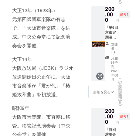
る
に落と
200
す前の
大正12年（1923年）
ボーカ
,00
残り2
ル楽
元第四師団軍楽隊の有志
0
円
譜！全
で、「大阪市音楽隊」を結
３ペー
「第6回
ジ 額縁
京都定
成。中央公会堂にて記念演
に入れ
期演奏
てご提
会」 舞
支援
奏会を開催。
供いた
台上特
者：
しま
別鑑賞
1人
す！
券 【以
大正14年
お届
下の公
け予
演で、
定：
大阪放送局（JOBK）ラジオ
ステー
2023
年08
放送開始日の正午に、大阪
ジ上に
こ
月
設ける
の
リ
市音楽隊が「君が代」「椿
特別
タ
ー
シート
ン
詳細を見る
姫抜萃曲」を初放送。
を
にて演
選
択
奏会を
す
る
ご鑑賞
昭和9年
200
いただ
けま
,00
大阪市音楽隊、市直轄に移
残り3
す。】
0
円
第6回京
管。移管記念演奏会（中央
都定期
「特別
公会堂）を開催。
演奏会
演奏会