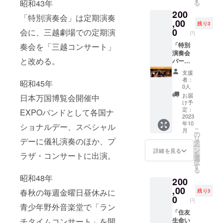
昭和43年
る
ニー
トにて
200
ホール
演奏会
「特別演奏会」は定期演奏
指揮：
をご鑑
,00
残り3
ポー
賞いた
0
会に、三越劇場での定期演
円
ル・ポ
だけま
ピエル
す。】
「特別
奏会を「三越コンサート」
※スーツ
特別演
演奏会
と改める。
等のド
奏会
バーン
レス
バーン
ズ・チ
支援
コード
ズ・チ
クルス
者：
昭和45年
がござ
クルス
Vol.3」
0人
いま
Vol.2 日
舞台上
お届
日本万国博覧会開催中
す。 ※
時：
特別鑑
け予
記録映
2023年
賞券
定：
EXPOバンドとして各国ナ
像など
9月24日
【以下
2023
年10
にお顔
(日)
の公演
ショナルデー、スペシャル
こ
月
が映り
14:00開
で、ス
の
リ
デーに儀礼演奏のほか、プ
ますの
演 会
テージ
タ
ー
でご了
場：
上に設
ン
詳細を見る
を
ラザ・コンサートに出演。
承くだ
ザ・シ
ける特
選
択
さい。
ンフォ
別シー
す
る
ニー
トにて
昭和48年
200
ホール
演奏会
指揮：
をご鑑
,00
春秋の毎週金曜日昼休みに
残り3
ポー
賞いた
0
円
ル・ポ
だけま
青少年野外音楽堂で「ラン
ピエル
す。】
「住友
チタイムコンサート」を開
※スーツ
特別演
生命い