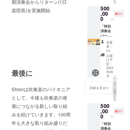
期演奏会からリターン(1日
る
当日は
場所で
ス・ボ
本番はS
500
専属の
ご鑑賞
ストッ
席でご
楽団長)を実施開始
秘書が
可能で
ク 会場
鑑賞い
,00
残り1
帯同い
す。（S
には一
ただけ
0
円
たしま
席をご
番初め
ま
す。
用意し
に入館
す！】
「特別
ます
が可能
特別演
演奏会
が、舞
です。
奏会
バーン
台袖で
個室の
バーン
ズ・チ
支援
奏者の
楽屋を
ズ・チ
クルス
者：
見送り
ご用意
クルス
Vol.2」
0人
等も可
いたし
Vol.1 日
1日楽団
お届
能で
ます。
時：
長プラ
け予
す。）
ゲネプ
2023年
ン 【演
定：
ロビー
ロ前に
9月16日
奏会当
2023
最後に
年09
でご来
楽員に
(土)
日、1日
こ
月
場者の
向けて
14:00開
楽団長
の
リ
お迎え
ご挨拶
演 会
として
タ
ー
見送り
が可能
場：
お過ご
ン
詳細を見る
Shionは吹奏楽のパイオニア
を
が可能
です。
ザ・シ
しくだ
選
択
です。
本番は
ンフォ
さい！
す
として、今後も吹奏楽の発
る
当日は
お好き
ニー
本番はS
500
専属の
な場所
ホール
席でご
展につながる新しい取り組
秘書が
でご鑑
指揮：
鑑賞い
,00
残り1
みを続けていきます。100周
帯同い
賞可能
ポー
ただけ
0
円
たしま
です。
ル・ポ
ま
年も大きな取り組み盛りだ
す。
（S席を
ピエル
す！】
「特別
ご用意
会場に
特別演
演奏会