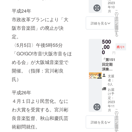
でご了
ザ・シ
楽団長
2023
年10
承くだ
ンフォ
として
平成24年
こ
月
さい。
ニー
お過ご
の
リ
ホール
しくだ
タ
市政改革プランにより「大
ー
指揮：
さい！
ン
詳細を見る
を
宮川 彬
本番はS
阪市音楽団」の廃止が決
選
択
良(音楽
席でご
す
る
定。
監督) ※
鑑賞い
500
スーツ
ただけ
〈5月5日〉午後5時55分
等のド
ま
,00
残り1
レス
す！】
0
「GO!GO!市音!大阪市音をほ
円
コード
第150回
がござ
定期演
「第151
める会」が大阪城音楽堂で
いま
奏会 日
回定期
す。 ※
時：
演奏
開催。（指揮：宮川彬良
記録映
2023年
会」 1
支援
氏）
像など
10月8日
日楽団
者：
にお顔
(日)
長プラ
0人
が映り
14:00開
ン 【演
お届
平成26年
ますの
演 会
奏会当
け予
でご了
場：
日、1日
定：
４月１日より民営化。なに
承くだ
ザ・シ
楽団長
2023
年11
さい。
ンフォ
として
わ大賞を受賞する。宮川彬
こ
月
ニー
お過ご
の
リ
ホール
しくだ
タ
良音楽監督、秋山和慶氏芸
ー
指揮：
さい！
ン
詳細を見る
を
ポー
本番はS
術顧問就任。
選
択
ル・ポ
席でご
す