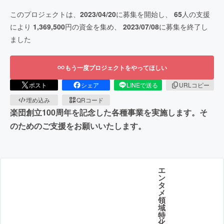
このプロジェクトは、
2023/04/20
に募集を開始し、
65
人の支援
により
1,369,500
円の資金を集め、
2023/07/08
に募集を終了し
ました
もう一度プロジェクトをやってほしい
ポスト
シェア
LINEで送る
URLコピー
埋め込み
QRコード
楽団創立100周年を記念した各種事業を実施します。そ
のためのご支援をお願いいたします。
エ
ン
タ
メ
領
域
特
化