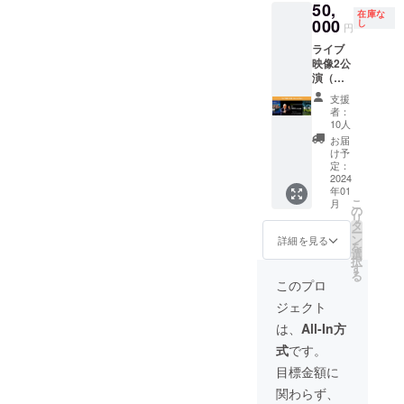
50,
意しま
場者の
挨拶が
場：住
在庫な
す！】
000
お迎え
可能で
友生命
し
円
以下8名
見送り
す。 本
いずみ
ライブ
の歴代
が可能
番はお
ホール
映像2公
楽団長
です。
好きな
指揮：
演（ブ
の直筆
当日は
場所で
西村友
ルーレ
サイン
専属の
ご鑑賞
会場に
支援
イ）購
が揃い
秘書が
可能で
は一番
者：
入プラ
ます！
帯同い
す。（S
初めに
10人
ン 【未
6代：龍
たしま
席をご
入館が
お届
公開の
城弘人
す。
用意し
可能で
け予
ライブ
（1998
定：
ます
す。 個
映像(全
2024
年 -
が、舞
室の楽
年01
編)をあ
2001
台袖で
屋をご
こ
月
なただ
年） 8
の
奏者の
用意い
リ
け
代：竹
タ
見送り
たしま
ー
に！】
原明
ン
等も可
す。 ゲ
詳細を見る
を
以下2公
（2005
選
能で
ネプロ
択
演のラ
年 -） 9
す
す。）
前に楽
る
イブ
代：島
ロビー
員に向
このプロ
Blu-ray
貫利博
でご来
けてご
ジェクト
Discを
（2008
場者の
挨拶が
ご提供
年 - ）
お迎え
可能で
は、
All-In方
いたし
10代：
見送り
す。 本
式
です。
ます。
辻浩二
が可能
番はお
今後も
（2012
です。
好きな
目標金額に
公開予
年4月1
当日は
場所で
関わらず、
定はな
日 -）
専属の
ご鑑賞