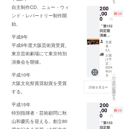
る
ピエル
ご鑑賞
自主制作CD、ニュー・ウィ
200
※スーツ
いただ
等のド
けま
,00
残り3
ンド・レパートリー制作開
レス
す。】
0
円
コード
第151回
始。
がござ
定期演
「第152
いま
奏会 日
回定期
す。 ※
時：
演奏
平成9年
記録映
2023年
会」 舞
支援
平成9年度大阪芸術賞受賞。
像など
11月25
台上特
者：
にお顔
日(土)
別鑑賞
0人
東京芸術劇場にて東京特別
が映り
会場：
券 【以
お届
ますの
ザ・シ
下の公
け予
演奏会を開催。
でご了
ンフォ
演で、
定：
承くだ
ニー
ステー
2024
年01
さい。
ホール
ジ上に
平成10年
こ
月
指揮：
設ける
の
リ
齊藤 一
特別
タ
大阪文化祭賞奨励賞を受賞
ー
郎 ※
シート
ン
詳細を見る
を
スーツ
にて演
する。
選
択
等のド
奏会を
す
る
レス
ご鑑賞
平成15年
200
コード
いただ
がござ
けま
,00
残り3
特別指揮者・芸術顧問に秋
いま
す。】
0
円
す。 ※
第152回
山和慶氏を迎える。創立80
記録映
定期演
「第153
像など
奏会 日
回定期