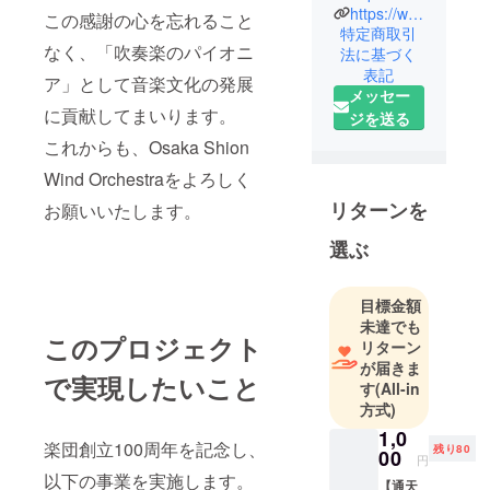
https://www.instagram.com/osakashion/
吹奏楽団。
この感謝の心を忘れること
特定商取引
2015年3月に
なく、「吹奏楽のパイオニ
法に基づく
「大阪市音
表記
ア」として音楽文化の発展
楽団」より
メッセー
に貢献してまいります。
「Osaka
ジを送る
Shion Wind
これからも、Osaka Shion
Orchestra」
Wind Orchestraをよろしく
と改称。ク
リターンを
お願いいたします。
ラシックか
らポピュ
選ぶ
ラーまで誰
もが楽しめ
目標金額
るコンサー
未達でも
トを展開
このプロジェクト
リターン
し、各都市
が届きま
での演奏会
で実現したいこと
す
(All-in
や吹奏楽講
方式)
習会、ＣＤ
1,0
楽団創立100周年を記念し、
録音など、
残り80
00
円
幅広い活動
以下の事業を実施します。
【通天