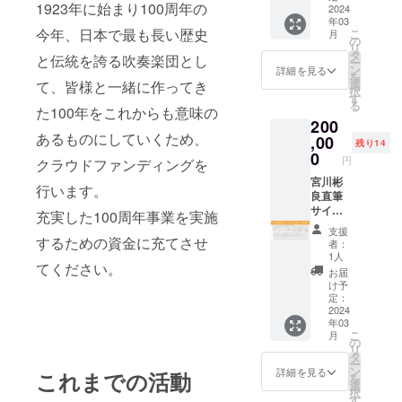
問に秋山和
1923年に始まり100周年の
メール
2024
慶が就任し
年03
をお送
今年、日本で最も長い歴史
こ
月
りしま
ている。
の
リ
す。
タ
と伝統を誇る吹奏楽団とし
ー
ン
詳細を見る
を
選
て、皆様と一緒に作ってき
択
す
る
た100年をこれからも意味の
200
あるものにしていくため、
,00
残り14
0
円
クラウドファンディングを
宮川彬
行います。
良直筆
サイン
充実した100周年事業を実施
入り
支援
「マツ
するための資金に充てさせ
者：
ケンサ
1人
てください。
ンバ
お届
Ⅱ」 手
け予
書き楽
定：
譜 (複製
2024
年03
※ロット
こ
月
番号入
の
リ
り) 購入
タ
ー
プラン
ン
詳細を見る
これまでの活動
を
秘蔵！
選
択
スコア
す