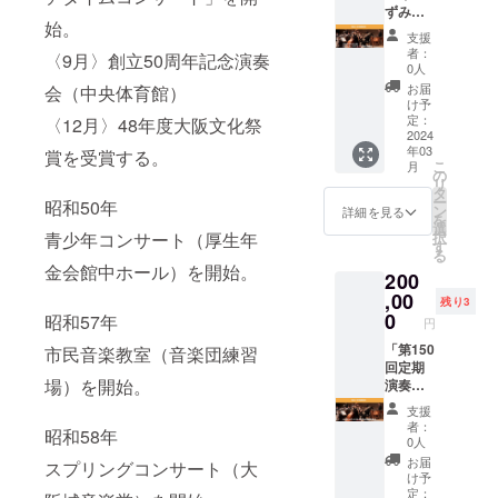
等のド
奏会
ずみ
始。
レス
バーン
ホール
支援
コード
ズ・チ
特別演
者：
〈9月〉創立50周年記念演奏
がござ
クルス
奏会」
0人
いま
Vol.3 日
舞台上
お届
会（中央体育館）
す。 ※
時：
特別鑑
け予
記録映
2023年
賞券
定：
〈12月〉48年度大阪文化祭
像など
10月2日
【以下
2024
年03
にお顔
(月)
の公演
賞を受賞する。
こ
月
が映り
19:00開
で、ス
の
リ
ますの
演 会
テージ
タ
ー
昭和50年
でご了
場：
上に設
ン
詳細を見る
を
承くだ
ザ・シ
ける特
選
青少年コンサート（厚生年
択
さい。
ンフォ
別シー
す
る
ニー
トにて
金会館中ホール）を開始。
200
ホール
演奏会
指揮：
をご鑑
,00
残り3
ポー
賞いた
0
昭和57年
円
ル・ポ
だけま
ピエル
す。】
「第150
市民音楽教室（音楽団練習
※スーツ
住友生
回定期
場）を開始。
等のド
命いず
演奏
レス
みホー
会」 舞
支援
コード
ル特別
台上特
者：
昭和58年
がござ
演奏会
別鑑賞
0人
いま
MARC
券 【以
お届
スプリングコンサート（大
す。 ※
H!MAR
下の公
け予
記録映
CH!MA
演で、
定：