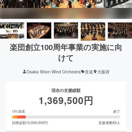
楽団創立100周年事業の実施に向
けて
Osaka Shion Wind Orchestra
音楽
大阪府
現在の支援総額
1,369,500
円
終了
13
%達成
目標金額
10,000,000
円
支援者数
65
人