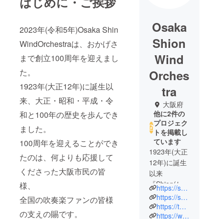
はじめに・ご挨拶
Osaka
2023年(令和5年)Osaka Shin
Shion
WindOrchestraは、おかげさ
Wind
まで創立100周年を迎えまし
た。
Orches
1923年(大正12年)に誕生以
tra
来、大正・昭和・平成・令
大阪府
他に2件の
和と100年の歴史を歩んでき
プロジェク
ました。
トを掲載し
ています
100周年を迎えることができ
1923年(大正
たのは、何よりも応援して
12年)に誕生
くださった大阪市民の皆
以来
『Shion(しお
様、
https://shion.jp/
ん)』の愛称
https://shion.jp/100th/
全国の吹奏楽ファンの皆様
で親しまれ
https://twitter.com/OsakaShion
の支えの賜です。
https://www.facebook.com/OsakaShion/
ている交響