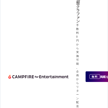
型
ク
ラ
フ
ァ
ン
手
数
料
0
円
か
ら
実
施
可
能
。
企
画
掲載
無料
か
ら
リ
タ
ー
ン
配
送