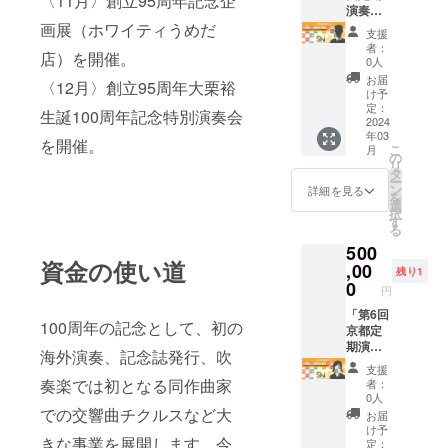
〈11月〉創立95周年記念企
が、舞
ます。
時：
演奏
台袖で
ゲネプ
2024年
会」 1
画展（ホワイティうめだ
支援
奏者の
ロ前に
1月28日
日楽団
者：
店）を開催。
見送り
楽員に
(日)
長プラ
0人
等も可
向けて
14:00開
ン 【演
お届
〈12月〉創立95周年大栗裕
能で
ご挨拶
演 会
奏会当
け予
す。）
が可能
場：
日、1日
定：
生誕100周年記念特別演奏会
ロビー
です。
ザ・シ
楽団長
2024
年03
でご来
本番は
ンフォ
として
を開催。
こ
月
場者の
お好き
ニー
お過ご
の
リ
お迎え
な場所
ホール
しくだ
タ
ー
見送り
でご鑑
指揮：
さい！
ン
詳細を見る
を
が可能
賞可能
ダグラ
本番はS
選
択
です。
です。
ス・ボ
席でご
す
る
当日は
（S席を
ストッ
鑑賞い
500
専属の
ご用意
ク 会場
ただけ
資金の使い道
秘書が
します
には一
ま
,00
残り1
帯同い
が、舞
番初め
す！】
0
円
たしま
台袖で
に入館
第153回
す。
奏者の
が可能
定期演
「第6回
100周年の記念として、初の
見送り
です。
奏会 日
京都定
等も可
個室の
時：
期演奏
海外演奏、記念誌発行、吹
能で
楽屋を
2024年
会」 1
支援
す。）
ご用意
3月23日
日楽団
奏楽では初となる同作曲家
者：
ロビー
いたし
(土)
長プラ
0人
でご来
ます。
14:00開
ン 【演
での交響曲チクルスなど大
お届
場者の
ゲネプ
演 会
奏会当
け予
きな事業を展開します。今
お迎え
ロ前に
場：
日、1日
定：