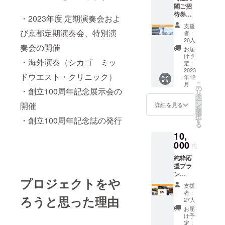
を通して音
閣ご招
待券を
楽文化の向
・2023年度 定期演奏会およ
ご提
上と発展の
支援
供】 一
び京都定期演奏会、特別演
者：
ために力を
般展望
20人
奏会の開催
台にご
注いでい
お届
入場い
け予
る。これま
・海外演奏（シカゴ ミッ
ただけ
定：
でに3度の大
ます。
2023
ドウエスト・クリニック）
年12
有効期
阪文化祭
こ
月
限：
の
・創立100周年記念展示会の
賞、日本民
リ
2024年
タ
ー
12月
間放送連盟
ン
開催
詳細を見る
を
選
賞、日本吹
択
・創立100周年記念誌の発行
す
る
奏楽アカデ
10,
ミー賞演奏
000
円
部門賞、大
純粋応
阪芸術賞、
援プラ
なにわ大賞
ン
プロジェクトをや
を受賞。現
Osaka
支援
Shion
在、音楽監
者：
ろうと思った理由
Wind
27人
督に宮川彬
Orches
お届
良、芸術顧
traより
け予
御礼
定：