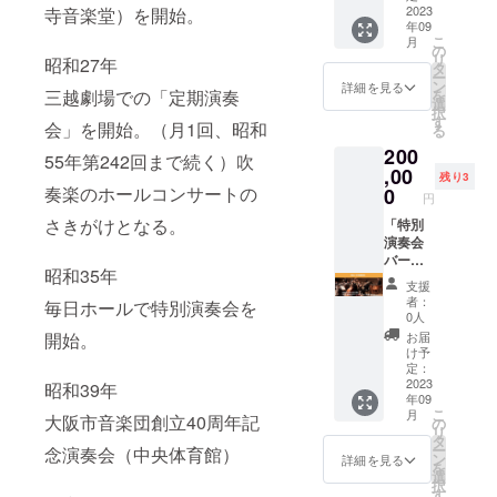
ますの
9月16日
【以下
2023
寺音楽堂）を開始。
年09
でご了
(土)
の公演
こ
月
承くだ
14:00開
で、ス
の
リ
昭和27年
さい。
演 会
テージ
タ
ー
場：
上に設
ン
詳細を見る
三越劇場での「定期演奏
を
ザ・シ
ける特
選
択
ンフォ
別シー
す
会」を開始。（月1回、昭和
る
ニー
トにて
200
ホール
演奏会
55年第242回まで続く）吹
指揮：
をご鑑
,00
残り3
ポー
賞いた
奏楽のホールコンサートの
0
円
ル・ポ
だけま
さきがけとなる。
ピエル
す。】
「特別
※スーツ
特別演
演奏会
等のド
奏会
バーン
昭和35年
レス
バーン
ズ・チ
支援
コード
ズ・チ
クルス
者：
毎日ホールで特別演奏会を
がござ
クルス
Vol.2」
0人
いま
Vol.1 日
舞台上
開始。
お届
す。 ※
時：
特別鑑
け予
記録映
2023年
賞券
定：
像など
9月16日
【以下
2023
昭和39年
年09
にお顔
(土)
の公演
こ
月
大阪市音楽団創立40周年記
が映り
14:00開
で、ス
の
リ
ますの
演 会
テージ
タ
ー
念演奏会（中央体育館）
でご了
場：
上に設
ン
詳細を見る
を
承くだ
ザ・シ
ける特
選
択
さい。
ンフォ
別シー
す