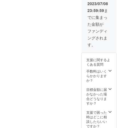
く、非
11代：
秘書が
可能で
2023/07/08
常に貴
延原弘
帯同い
す。（S
23:59:59
ま
重な記
明
たしま
席をご
録映像
（2013
す。
用意し
でに集まっ
です。
年4月1
ます
た金額が
・楽団
日 - ）
が、舞
創立95
12代：
台袖で
ファンディ
周年大
田中弘
奏者の
ングされま
栗裕生
（2015
見送り
誕100年
年3月16
等も可
す。
記念特
日 - ）
能で
別演奏
13代：
す。）
会
三宅孝
ロビー
支援に関するよ
（2018
典
でご来
くある質問
年12月6
（2016
場者の
日） ・
年 - ）
手数料はいく
お迎え
Shion再
14代：
らかかります
見送り
始動 初
石井徹
か？
が可能
陣!宮川
哉
です。
彬良
（2018
目標金額に届
当日は
×Osaka
年 - ）
かなかった場
専属の
Shion
合どうなりま
秘書が
Wind
すか？
帯同い
Orches
たしま
tra（20
支援で困った
す。
20年7月
時はどこに相
12日）
談したらいい
ですか？