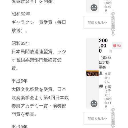
阪城音楽堂）を開始。
像など
RCH!
ステー
2023
年10
にお顔
日時：
ジ上に
こ
月
が映り
2024年
設ける
昭和62年
の
リ
ますの
3月8日
特別
タ
ー
ギャラクシー賞受賞（毎日
でご了
(金)
シート
ン
詳細を見る
を
承くだ
19:00開
にて演
選
択
放送）。
さい。
演 会
奏会を
す
る
場：住
ご鑑賞
200
友生命
いただ
昭和63年
いずみ
けま
,00
残り3
ホール
す。】
0
日本民間放送連盟賞、ラジ
円
指揮：
第150回
西村友
定期演
「第151
オ番組娯楽部門最終賞受
※スーツ
奏会 日
回定期
等のド
時：
演奏
賞。
レス
2023年
会」 舞
支援
コード
10月8日
台上特
者：
平成5年
がござ
(日)
別鑑賞
0人
いま
14:00開
券 【以
お届
大阪文化祭賞を受賞。日本
す。 ※
演 会
下の公
け予
記録映
場：
演で、
定：
吹奏楽学会より第4回日本吹
像など
ザ・シ
ステー
2023
年11
にお顔
ンフォ
ジ上に
奏楽アカデミー賞・演奏部
こ
月
が映り
ニー
設ける
の
リ
ますの
ホール
特別
門賞を受賞。
タ
ー
でご了
指揮：
シート
ン
詳細を見る
を
承くだ
ポー
にて演
選
択
平成8年
さい。
ル・ポ
奏会を
す