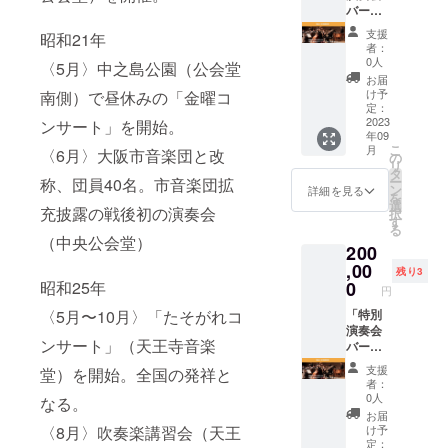
日時：
バーン
2023年
ズ・チ
支援
昭和21年
8月27日
クルス
者：
(日)
Vol.1」
0人
〈5月〉中之島公園（公会堂
14:00開
舞台上
お届
演 会
特別鑑
け予
南側）で昼休みの「金曜コ
場：京
賞券
定：
都コン
【以下
2023
ンサート」を開始。
年09
サート
の公演
こ
月
〈6月〉大阪市音楽団と改
ホール
で、ス
の
リ
大ホー
テージ
タ
ー
称、団員40名。市音楽団拡
ル 指
上に設
ン
詳細を見る
を
揮：ダ
ける特
選
充披露の戦後初の演奏会
択
グラ
別シー
す
る
ス・ボ
トにて
（中央公会堂）
200
ストッ
演奏会
ク ※
をご鑑
,00
残り3
スーツ
賞いた
昭和25年
0
円
等のド
だけま
〈5月〜10月〉「たそがれコ
レス
す。】
「特別
コード
特別演
演奏会
ンサート」（天王寺音楽
がござ
奏会
バーン
いま
バーン
ズ・チ
支援
堂）を開始。全国の発祥と
す。 ※
ズ・チ
クルス
者：
記録映
クルス
Vol.1」
0人
なる。
像など
Vol.1 日
舞台上
お届
にお顔
時：
特別鑑
〈8月〉吹奏楽講習会（天王
け予
が映り
2023年
賞券
定：