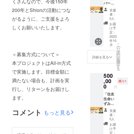
くさんなので、今後150年
します
は一番
奏会
バーン
が、舞
初めに
バーン
ズ・チ
200年とShionの活動につな
支援
台袖で
入館が
ズ・チ
クルス
者：
奏者の
可能で
クルス
Vol.3」
がるように、ご支援をよろ
0人
見送り
す。 個
Vol.2 日
1日楽団
お届
しくお願いいたします。
等も可
室の楽
時：
長プラ
け予
能で
屋をご
2023年
ン 【演
定：
す。）
用意い
9月24日
奏会当
2023
年10
ロビー
たしま
(日)
日、1日
こ
月
でご来
す。 ゲ
14:00開
楽団長
の
リ
場者の
ネプロ
演 会
として
タ
＜募集方式について＞
ー
お迎え
前に楽
場：
お過ご
ン
詳細を見る
を
見送り
員に向
ザ・シ
しくだ
選
本プロジェクトはAll-in方式
択
が可能
けてご
ンフォ
さい！
す
る
です。
挨拶が
ニー
本番はS
で実施します。目標金額に
500
当日は
可能で
ホール
席でご
満たない場合も、計画を実
専属の
す。 本
指揮：
鑑賞い
,00
残り1
秘書が
番はお
ポー
ただけ
0
円
行し、リターンをお届けし
帯同い
好きな
ル・ポ
ま
たしま
場所で
ピエル
す！】
「住友
ます。
す。
ご鑑賞
会場に
特別演
生命い
可能で
は一番
奏会
ずみ
す。（S
初めに
バーン
ホール
コメント
支援
もっと見る
席をご
入館が
ズ・チ
特別演
者：
用意し
可能で
クルス
奏会」
0人
ます
す。 個
Vol.3 日
1日楽団
お届
が、舞
室の楽
時：
長プラ
け予
台袖で
屋をご
2023年
ン 【演
定：