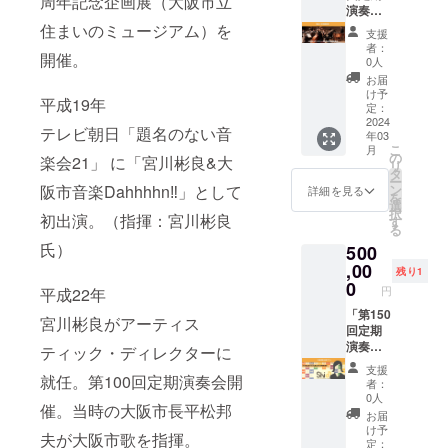
周年記念企画展（大阪市立
にお顔
時：
演奏
が映り
2024年
会」 舞
住まいのミュージアム）を
支援
ますの
1月28日
台上特
者：
開催。
でご了
(日)
別鑑賞
0人
承くだ
14:00開
券 【以
お届
さい。
演 会
下の公
け予
平成19年
場：
演で、
定：
ザ・シ
ステー
2024
テレビ朝日「題名のない音
年03
ンフォ
ジ上に
こ
月
ニー
設ける
の
楽会21」 に「宮川彬良&大
リ
ホール
特別
タ
ー
指揮：
シート
阪市音楽Dahhhhn‼」として
ン
詳細を見る
を
ダグラ
にて演
選
択
初出演。（指揮：宮川彬良
ス・ボ
奏会を
す
る
ストッ
ご鑑賞
氏）
500
ク ※
いただ
スーツ
けま
,00
残り1
等のド
す。】
0
円
平成22年
レス
第153回
コード
定期演
「第150
宮川彬良がアーティス
がござ
奏会 日
回定期
いま
時：
演奏
ティック・ディレクターに
す。 ※
2024年
会」 1
支援
記録映
3月23日
日楽団
就任。第100回定期演奏会開
者：
像など
(土)
長プラ
0人
催。当時の大阪市長平松邦
にお顔
14:00開
ン 【演
お届
が映り
演 会
奏会当
け予
夫が大阪市歌を指揮。
ますの
場：
日、1日
定：