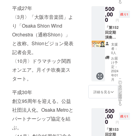
る
ピエル
鑑賞い
平成27年
500
会場に
ただけ
は一番
ま
,00
残り1
〈3月〉「大阪市音楽団」よ
初めに
す！】
0
円
入館が
第151回
り「Osaka Shion Wind
可能で
定期演
「第152
す。 個
奏会 日
回定期
Orchestra（通称Shion）」
室の楽
時：
演奏
屋をご
2023年
会」 1
と改称。Shionビジョン発表
支援
用意い
11月25
日楽団
者：
記者会見。
たしま
日(土)
長プラ
0人
す。 ゲ
会場：
ン 【演
お届
〈10月〉ドラマチック関西
ネプロ
ザ・シ
奏会当
け予
前に楽
ンフォ
日、1日
定：
オンエア。月イチ吹奏楽ス
員に向
ニー
楽団長
2024
年01
けてご
ホール
として
タート。
こ
月
挨拶が
指揮：
お過ご
の
リ
可能で
齊藤 一
しくだ
タ
ー
す。 本
郎 会場
さい！
平成30年
ン
詳細を見る
を
番はお
には一
本番はS
選
択
創立95周年を迎える。公益
好きな
番初め
席でご
す
る
場所で
に入館
鑑賞い
社団法人化。Osaka Metroと
500
ご鑑賞
が可能
ただけ
可能で
です。
ま
,00
残り1
パートナーシップ協定を結
す。（S
個室の
す！】
0
円
席をご
楽屋を
第152回
ぶ。
用意し
ご用意
定期演
「第153
ます
いたし
奏会 日
回定期