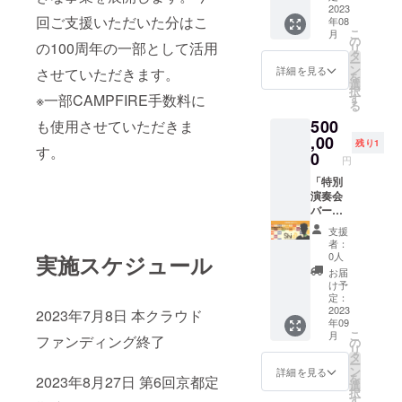
見送り
楽員に
ザ・シ
楽団長
2023
回ご支援いただいた分はこ
年08
が可能
向けて
ンフォ
として
こ
月
です。
ご挨拶
ニー
お過ご
の
の100周年の一部として活用
リ
当日は
が可能
ホール
しくだ
タ
ー
専属の
です。
指揮：
さい！
ン
詳細を見る
させていただきます。
を
秘書が
本番は
宮川 彬
本番はS
選
択
帯同い
お好き
良(音楽
席でご
※一部CAMPFIRE手数料に
す
る
たしま
な場所
監督) 会
鑑賞い
500
も使用させていただきま
す。
でご鑑
場には
ただけ
賞可能
一番初
ま
,00
残り1
す。
です。
めに入
す！】
0
円
（S席を
館が可
第6回京
ご用意
能で
都定期
「特別
します
す。 個
演奏会
演奏会
が、舞
室の楽
日時：
バーン
台袖で
屋をご
2023年
ズ・チ
支援
奏者の
用意い
8月27日
クルス
者：
見送り
たしま
(日)
Vol.1」
0人
実施スケジュール
等も可
す。 ゲ
14:00開
1日楽団
お届
能で
ネプロ
演 会
長プラ
け予
す。）
前に楽
場：京
ン 【演
定：
ロビー
員に向
都コン
奏会当
2023
2023年7月8日 本クラウド
年09
でご来
けてご
サート
日、1日
こ
月
ファンディング終了
場者の
挨拶が
ホール
楽団長
の
リ
お迎え
可能で
大ホー
として
タ
ー
見送り
す。 本
ル 指
お過ご
ン
詳細を見る
を
2023年8月27日 第6回京都定
が可能
番はお
揮：ダ
しくだ
選
択
です。
好きな
グラ
さい！
す