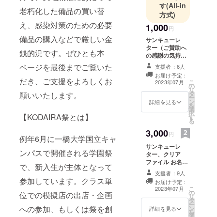
す
(All-in
老朽化した備品の買い替
方式)
え、感染対策のための必要
1,000
円
備品の購入などで厳しい金
サンキューレ
ター（ご賛助へ
銭的況です。ぜひとも本
の感謝の気持ち
込めた委員によ
ページを最後までご覧いた
支援者：6人
る直筆のお手
お届け予定：
紙） お名前のご
だき、ご支援をよろしくお
こ
2023年07月
の
記入ください。
リ
タ
願いいたします。
（任意）
ー
ン
詳細を見る
を
選
択
【KODAIRA祭とは】
す
る
3,000
円
例年6月に一橋大学国立キャ
サンキューレ
ンパスで開催される学園祭
ター、クリア
ファイル お名前
で、新入生が主体となって
のご記入くださ
支援者：9人
い。（任意）
参加しています。クラス単
お届け予定：
こ
2023年07月
の
位での模擬店の出店・企画
リ
タ
ー
への参加、もしくは祭を創
ン
詳細を見る
を
選