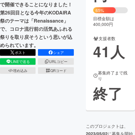
で開催できることになりました！
65%
まちづくり・地域活性化
第26回目となる今年のKODAIRA
目標金額は
祭のテーマは「Renaissance」
400,000円
で、コロナ流行前の活気あふれる
CAMPFIRE for Social Good
CAMPFIRE Creation
祭りを取り戻そうという思いが込
支援者数
CAMPFIREふるさと納税
machi-ya
コミュニティ
41
人
められています。
ポスト
シェア
LINEで送る
URLコピー
埋め込み
QRコード
募集終了まで残
り
終了
このプロジェクトは、
2023/05/02
に募集を開始