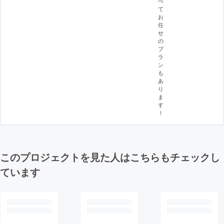
べ
て
お
任
せ
の
プ
ラ
ン
も
あ
り
ま
す
！
このプロジェクトを見た人はこちらもチェックし
ています