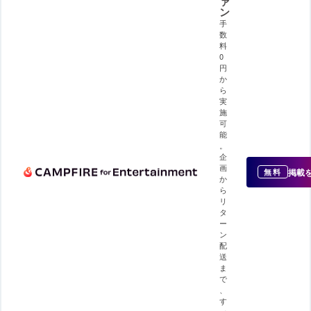
ァ
ン
手
数
料
0
円
か
ら
実
施
可
能
。
企
画
掲載
無料
か
ら
リ
タ
ー
ン
配
送
ま
で
、
す