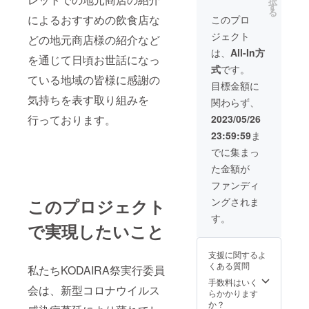
択
す
る
によるおすすめの飲食店な
このプロ
ジェクト
どの地元商店様の紹介など
は、
All-In方
を通じて日頃お世話になっ
式
です。
ている地域の皆様に感謝の
目標金額に
気持ちを表す取り組みを
関わらず、
行っております。
2023/05/26
23:59:59
ま
でに集まっ
た金額が
ファンディ
このプロジェクト
ングされま
す。
で実現したいこと
支援に関するよ
くある質問
私たちKODAIRA祭実行委員
手数料はいく
会は、新型コロナウイルス
らかかります
か？