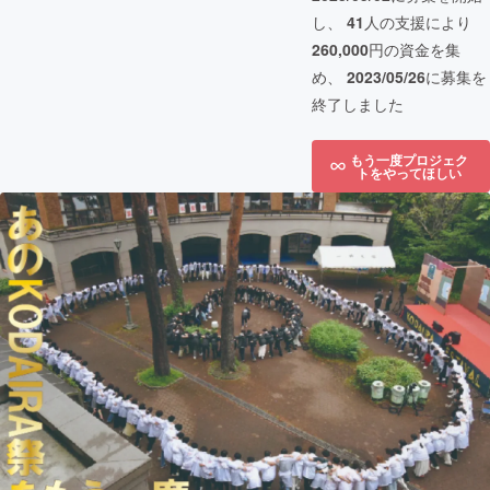
し、
41
人の支援により
260,000
円の資金を集
め、
2023/05/26
に募集を
終了しました
もう一度プロジェク
トをやってほしい