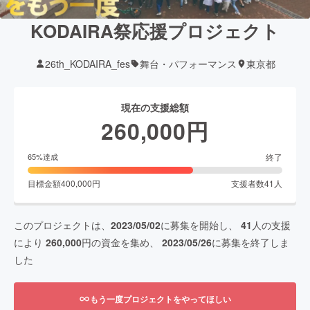
KODAIRA祭応援プロジェクト
26th_KODAIRA_fes
舞台・パフォーマンス
東京都
現在の支援総額
260,000
円
終了
65
%達成
目標金額
400,000
円
支援者数
41
人
このプロジェクトは、
2023/05/02
に募集を開始し、
41
人の支援
により
260,000
円の資金を集め、
2023/05/26
に募集を終了しま
した
もう一度プロジェクトをやってほしい