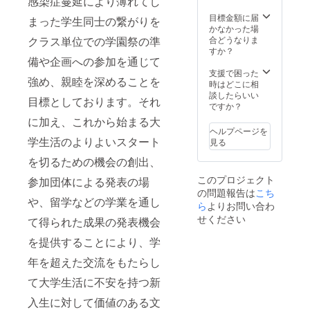
感染症蔓延により薄れてし
目標金額に届
まった学生同士の繋がりを
かなかった場
クラス単位での学園祭の準
合どうなりま
すか？
備や企画への参加を通じて
支援で困った
強め、親睦を深めることを
時はどこに相
談したらいい
目標としております。それ
ですか？
に加え、これから始まる大
ヘルプページを
学生活のよりよいスタート
見る
を切るための機会の創出、
このプロジェクト
参加団体による発表の場
の問題報告は
こち
や、留学などの学業を通し
ら
よりお問い合わ
せください
て得られた成果の発表機会
を提供することにより、学
年を超えた交流をもたらし
て大学生活に不安を持つ新
入生に対して価値のある文