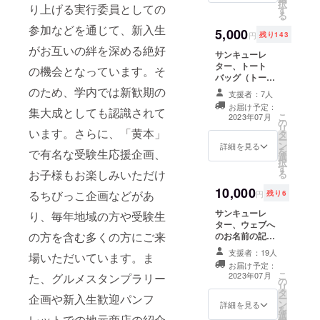
択
り上げる実行委員としての
す
る
参加などを通じて、新入生
5,000
円
残り143
がお互いの絆を深める絶好
サンキューレ
ター、トート
の機会となっています。そ
バッグ（トート
バッグは数に限
のため、学内では新歓期の
支援者：7人
りがございま
お届け予定：
集大成としても認識されて
す。） お名前を
こ
2023年07月
の
ご記入くださ
リ
います。さらに、「黄本」
タ
い。（任意）
ー
ン
詳細を見る
を
で有名な受験生応援企画、
選
択
す
お子様もお楽しみいただけ
る
10,000
るちびっこ企画などがあ
円
残り6
サンキューレ
り、毎年地域の方や受験生
ター、ウェブへ
の方を含む多くの方にご来
のお名前の記載
（希望者の
支援者：19人
場いただいています。ま
み）、クリア
お届け予定：
ファイル、トー
こ
2023年07月
た、グルメスタンプラリー
の
トバッグ お名前
リ
タ
をご記入くださ
企画や新入生歓迎パンフ
ー
ン
い。（任意）
詳細を見る
を
選
レットでの地元商店の紹介