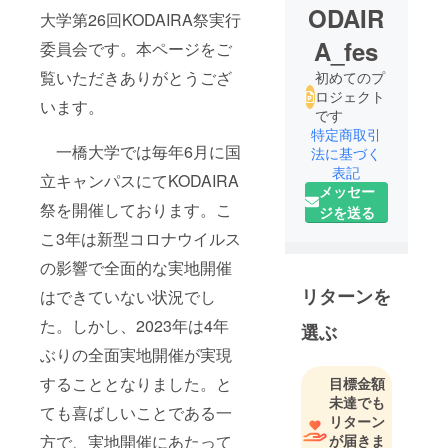
ODAIR
大学第26回KODAIRA祭実行
A_fes
委員会です。本ページをご
覧いただきありがとうござ
初めてのプ
ロジェクト
います。
です
特定商取引
一橋大学では毎年6月に国
法に基づく
表記
立キャンパスにてKODAIRA
メッセー
祭を開催しております。こ
ジを送る
こ3年は新型コロナウイルス
の影響で全面的な実地開催
リターンを
はできていない状況でし
た。しかし、2023年は4年
選ぶ
ぶりの全面実地開催が実現
することとなりました。と
目標金額
未達でも
ても喜ばしいことである一
リターン
方で、実地開催にあたって
が届きま