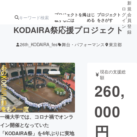
新
ロ
規
グ
会
プロジェクトを掲
はじ
プロジェクト
/
載するには
める
をさがす
イ
員
ン
登
KODAIRA祭応援プロジェクト
録
26th_KODAIRA_fes
舞台・パフォーマンス
東京都
人気のプロ
注目のリ
注目の新着プロ
募集終了が近いプ
もうすぐ公開
ジェクト
ターン
ジェクト
ロジェクト
されます
現在の支援総
額
アート・写真
音楽
260,
テクノロジー・ガジェット
ゲーム・サ
000
映像・映画
書籍・雑誌
一橋大学では、コロナ禍でオンラ
円
イン開催となっていた
ビジネス・起業
チャレンジ
「KODAIRA祭」を4年ぶりに実地