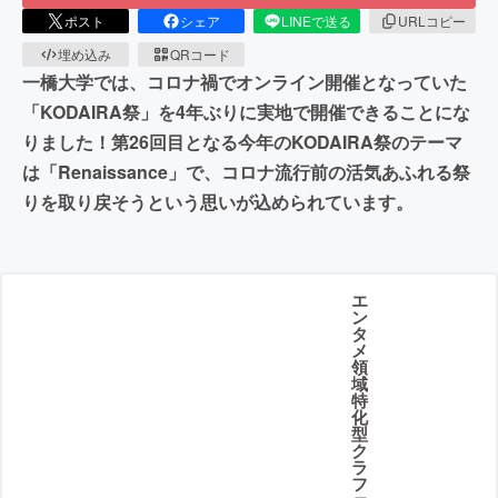
ポスト
シェア
LINEで送る
URLコピー
埋め込み
QRコード
一橋大学では、コロナ禍でオンライン開催となっていた
「KODAIRA祭」を4年ぶりに実地で開催できることにな
りました！第26回目となる今年のKODAIRA祭のテーマ
は「Renaissance」で、コロナ流行前の活気あふれる祭
りを取り戻そうという思いが込められています。
エ
ン
タ
メ
領
域
特
化
型
ク
ラ
フ