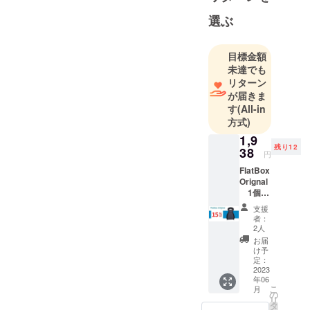
に楽しくな
選ぶ
るお手伝い
が出来たら
幸いです !
目標金額
未達でも
リターン
が届きま
す
(All-in
方式)
1,9
残り12
38
円
FlatBox
Orignal
1個
15%オ
支援
フ (税・
者：
送料
2人
込） 販
お届
売価
け予
格
定：
2280円
2023
年06
・
こ
月
学校や
の
リ
会社の
タ