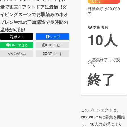
161%
量で丈夫 ] アウトドアに最適 !!ダ
目標金額は20,000
まちづくり・地域活性化
円
イビングスーツでお馴染みのネオ
プレン生地の三層構造で長時間の
支援者数
CAMPFIRE for Social Good
CAMPFIRE Creation
温冷が可能 !
10
人
CAMPFIREふるさと納税
machi-ya
コミュニティ
ポスト
シェア
LINEで送る
URLコピー
埋め込み
QRコード
募集終了まで残
り
終了
このプロジェクトは、
2023/05/16
に募集を開始
し、
10
人の支援により