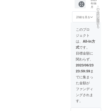
円
チョン
年06
・ワイ
マット
こ
月
ンボト
寸法
の
リ
ル2本収
（51cm
タ
ー
納可
×51cm)
ン
詳細を見る
を
能。
■重量：
選
択
キャン
約320g
す
る
プやア
■材質：
このプロ
ウトド
ネオプ
ジェクト
アにお
レイン
勧めで
生地
は、
All-In方
す。
式
です。
[カラー
]
目標金額に
BLACK
関わらず、
/
MARLO
2023/06/23
T ■商品
23:59:59
ま
外寸
（30cm
でに集まっ
×34cm)
た金額が
■ラン
チョン
ファンディ
マット
ングされま
寸法
（64cm
す。
×64cm)
■重量：