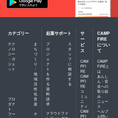
カテゴリー
起案サポート
サ
CAMP
ー
FIRE
テク
ま
プ
ス
ビ
につい
ノロ
ち
ロ
タ
ス
て
ジー
づ
ジ
ッ
・ガ
く
ェ
フ
CAM
CAMP
ジェ
り
ク
に
PFI
FIREと
ット
・
ト
相
RE
は
地
を
談
CAM
あんし
域
作
す
PFI
ん・安
活
る
る
RE
全への
性
資
コ
取り組
化
料
ミュ
み
プロ
音
請
ニ
ニュー
ダク
楽
求
ティ
ス
ト
CAM
ヘルプ
クラウドファ
フー
チ
PFI
お問い