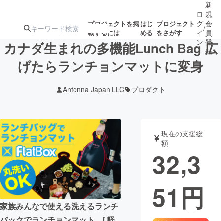
新
ロ
規
グ
会
プロジェクトを掲
はじ
プロジェクト
/
載するには
める
をさがす
イ
員
ン
登
カナダ生まれの多機能Lunch Bag 広
録
げたらランチョンマットに変身
人気のプロ
注目のリ
注目の新着プロ
募集終了が近いプ
もうすぐ公開
Antenna Japan LLC
プロダクト
ジェクト
ターン
ジェクト
ロジェクト
されます
アート・写真
音楽
現在の支援総
額
32,3
テクノロジー・ガジェット
ゲーム・サ
51
円
映像・映画
書籍・雑誌
家族みんなで使える洗えるランチ
ビジネス・起業
チャレンジ
バックでランチョンマット。[ 軽