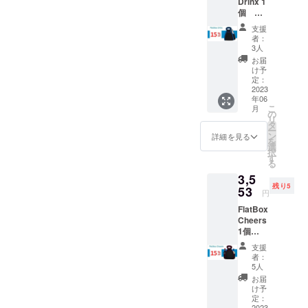
Drinx 1
E /
個
DARK
15%オ
BLUE ■
支援
フ (税・
商品外
者：
送料
寸
3人
込） 販
（22cm
お届
売価
×16cm)
け予
格
■ラン
定：
2680
2023
チョン
年06
円
マット
こ
月
・ドリ
寸法
の
リ
ンクホ
（45cm
タ
ー
ルダー
×45cm)
ン
詳細を見る
を
付きで
■重量：
選
択
公園ラ
約250g
す
る
ンチに
■材質：
3,5
最適な
ネオプ
残り5
サイズ
53
レイン
円
です。
生地
FlatBox
[カラー
Cheers
]
1個
BLACK
15%オ
/ BLUE
支援
フ (税・
■商品外
者：
送料
寸
5人
込） 販
（25cm
お届
売価格
×23cm)
け予
4180
■ラン
定：
2023