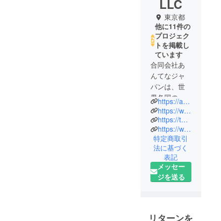
LLC
東京都
他に11件の
プロジェク
トを掲載し
ています
合同会社あ
んてなジャ
パンは、世
界各国の
https://atn365.co.jp/
メーカーと
https://www.facebook.com/ant365jp/
コンタクト
https://twitter.com/ant365jp
https://www.instagram.com/ant365jp/
を取り日本
特定商取引
未発売の
法に基づく
グッズをご
表記
紹介してい
メッセー
ます。海外
ジを送る
の人気アイ
テムで、あ
なたの生活
がより快適
リターンを