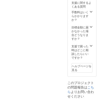
約470g
支援に関するよ
■材質：
くある質問
ネオプ
レイン
手数料はいく
生地
らかかります
か？
目標金額に届
かなかった場
合どうなりま
すか？
支援で困った
時はどこに相
談したらいい
ですか？
ヘルプページを
見る
このプロジェクト
の問題報告は
こち
ら
よりお問い合わ
せください