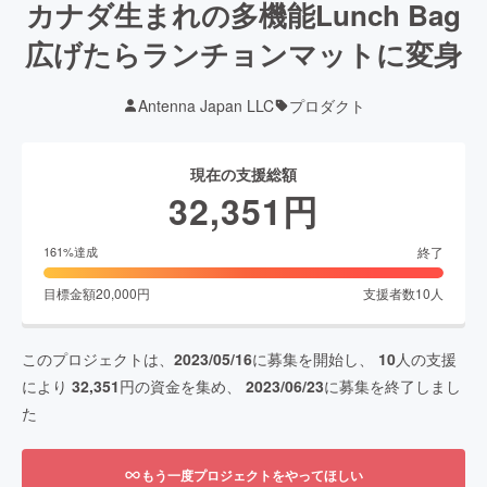
カナダ生まれの多機能Lunch Bag
広げたらランチョンマットに変身
Antenna Japan LLC
プロダクト
現在の支援総額
32,351
円
終了
161
%達成
目標金額
20,000
円
支援者数
10
人
このプロジェクトは、
2023/05/16
に募集を開始し、
10
人の支援
により
32,351
円の資金を集め、
2023/06/23
に募集を終了しまし
た
もう一度プロジェクトをやってほしい