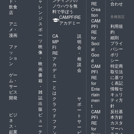
ンディングの
ド・
ャ
RE
合わせ
ノウハウを無
飲食
レ
Crea
料で学ぼう
店
ン
tion
各種規定
CAMPFIRE
ジ
CAM
アカデミー
アニ
ス
利用規
PFI
メ・
ポ
約
RE
漫画
ー
CA
説
細則
for
ツ
MP
明
プライ
Soci
ファ
映
FI
会
バシー
al
ッ
像
RE
・
ポリ
Goo
ショ
・
ア
相
シー
d
ン
映
カ
談
特定商
CAM
画
デ
会
取引法
PFI
ゲー
書
ミ
に基づ
RE
ム・
籍
ー
く表記
for
サー
・
と
情報セ
Ente
ビス
雑
は
キュリ
rtain
開発
誌
ク
サ
ティ方
men
出
ラ
ポ
針
t
版
ウ
ー
反社基
CAM
ビジ
ビ
ド
ト
本方針
PFI
ネ
ュ
フ
サ
カスタ
RE
ス・
ー
ァ
ー
マーハ
for
起業
テ
ン
ビ