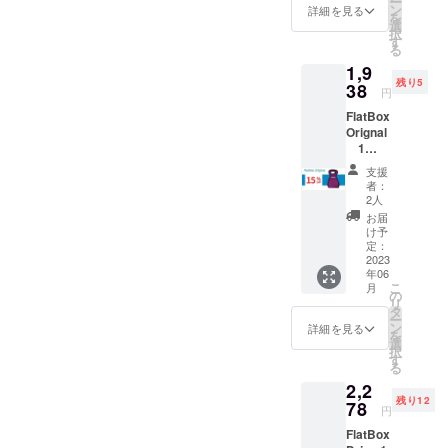
ー
お弁当
ン
詳細を見る
を
に最適
選
択
なサイ
す
る
ズで
1,9
す。 [カ
残り5
ラー ]
38
円
CHARC
FlatBox
OAL
Orignal
GRAY /
1
BLACK
個
■商品外
支援
15%オ
寸
者：
フ
（22cm
2人
(税・送
×16cm)
お届
料込）
■ラン
け予
販売価
チョン
定：
格
2023
マット
年06
2280
寸法
こ
月
円
（45cm
の
リ
・学校
×45cm)
タ
ー
や会社
■重量：
ン
詳細を見る
を
のお弁
約250g
選
択
当に最
■材質：
す
る
適なサ
ネオプ
2,2
イズで
レイン
残り12
す。 [カ
78
生地
円
ラー ]
FlatBox
PURPL