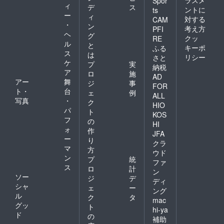
ラスメ
Spor
ィ
デ
ス
ントに
ts
ー
ィ
対する
CAM
・
ン
考え方
PFI
ヘ
グ
クッ
RE
ル
と
キーポ
ふる
ス
は
リシー
さと
ケ
プ
実
納税
ア
ロ
施
AD
アー
舞
ジ
事
FOR
ト・
台
ェ
例
ALL
写真
・
ク
HIO
パ
ト
KOS
フ
の
HI
ォ
作
JFA
ー
り
クラ
マ
方
ウド
ン
プ
統
ファ
ス
ロ
計
ン
ソー
ジ
デ
ディ
シャ
ェ
ー
ング
ル
ク
タ
mac
グッ
ト
hi-ya
ド
の
補助