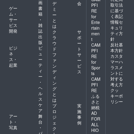
画
デ
会
取引法
PFI
ゲー
書
ミ
に基づ
RE
ム・
籍
ー
く表記
for
サー
・
と
情報セ
Ente
ビス
雑
は
キュリ
rtain
開発
誌
ク
サ
ティ方
men
出
ラ
ポ
針
t
版
ウ
ー
反社基
CAM
ビジ
ビ
ド
ト
本方針
PFI
ネ
ュ
フ
サ
カスタ
RE
ス・
ー
ァ
ー
マーハ
for
起業
テ
ン
ビ
ラスメ
Spor
ィ
デ
ス
ントに
ts
ー
ィ
対する
CAM
・
ン
考え方
PFI
ヘ
グ
クッ
RE
ル
と
キーポ
ふる
ス
は
リシー
さと
ケ
プ
実
納税
ア
ロ
施
AD
アー
舞
ジ
事
FOR
ト・
台
ェ
例
ALL
写真
・
ク
HIO
パ