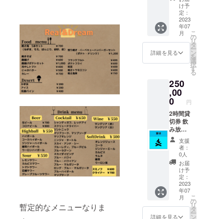
と楽し
名前を
きま
け予
く海の
記入し
定：
す。 ＊
家で働
2023
てくだ
有効期
年07
きま
さい
限2023
こ
月
しょ
の
年9月3
リ
う！ T
タ
日
ー
シャツ
ン
詳細を見る
を
もプレ
選
択
ゼント
す
る
しま
250
す。 店
内に掲
,00
示する
0
円
支援者
全員の
2時間貸
お名前
切券 飲
を記載
み放
した看
題・
支援
板に
BBQ
者：
【大】
コース
0人
サイズ
付き
お届
でお名
50〜55
け予
前を記
人 店内
定：
載させ
に掲示
2023
年07
ていた
する支
こ
月
だきま
援者全
の
リ
暫定的なメニューなりま
す ＊備
員のお
タ
ー
考欄に
名前を
ン
詳細を見る