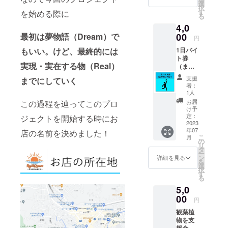
でお名
ドリン
選
択
前を記
ク券は
す
を始める際に
る
載させ
シャン
4,0
ていた
パン以
だきま
最初は夢物語（Dream）で
00
外にお
円
す ＊備
使いで
もいい。けど、最終的には
1日バイ
考欄に
きます
ト券
看板に
＊有効
実現・実在する物（Real）
（まか
記載し
期限は
ない付
たいお
2023年
支援
までにしていく
き） 私
名前を
9月3日
者：
たちと
記入し
まで
1人
一緒に
てくだ
お届
この過程を辿ってこのプロ
海の家
さい ＊
け予
働きま
2023年
定：
ジェクトを開始する時にお
しょ
2023
8月頃発
年07
う！楽
店の名前を決めました！
送予定
こ
月
しい1日
の
リ
なるこ
タ
ー
と間違
ン
詳細を見る
を
いなし
選
択
です。
す
る
美味し
5,0
いまか
ないが
00
円
ついて
観葉植
きま
物を支
す。 店
援金で