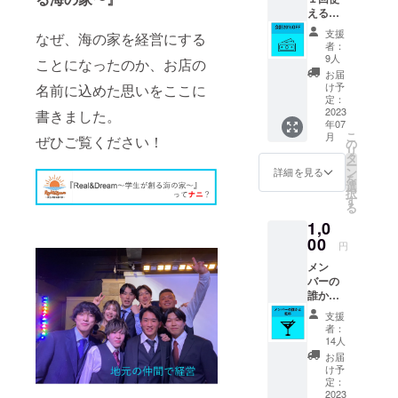
える
20％割
支援
なぜ、海の家を経営にする
引券！
者：
ご来店
9人
ことになったのか、お店の
時に支
お届
援画面
け予
名前に込めた思いをここに
を提示
定：
してく
2023
書きました。
年07
ださい
こ
月
ぜひご覧ください！
店内に
の
リ
掲示す
タ
ー
る支援
ン
詳細を見る
を
者全員
選
択
のお名
す
る
前を記
1,0
載した
看板に
00
円
【小】
メン
サイズ
バーの
でお名
誰かと
前を記
乾杯で
載させ
支援
きる券
ていた
者：
私たち
だきま
14人
を楽し
す ＊備
お届
く海の
考欄に
け予
家でお
看板に
定：
酒を飲
2023
記載し