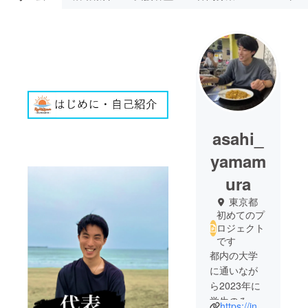
asahi_
yamam
ura
東京都
初めてのプ
ロジェクト
です
都内の大学
に通いなが
ら2023年に
学生のみで
https://instagram.com/real_dream2023?igshid=YmMyMTA2M2Y=