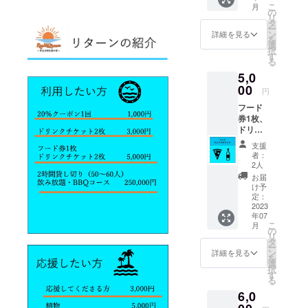
能、滞
こ
月
限：
の
在費等
リ
2023年
タ
は自己
ー
9月5
ン
負担で
詳細を見る
を
日〜
選
お願い
択
2023年
す
致しま
る
12月30
す。 ＊
5,0
日、１
有効期
回の
00
限2023
円
み） 備
年6月30
フード
考欄で
日〜9月
券1枚、
相手を
3日
ドリン
指名し
クチ
てくだ
支援
ケット2
さい 店
者：
枚！！
内に掲
2人
ご来店
示する
お届
時に支
支援者
け予
援者画
全員の
定：
面をご
2023
お名前
年07
提示く
を記載
こ
月
ださい
した看
の
リ
店内に
板に
タ
ー
掲示す
【中】
ン
詳細を見る
を
る支援
サイズ
選
択
者全員
でお名
す
る
のお名
前を記
6,0
前を記
載させ
載した
ていた