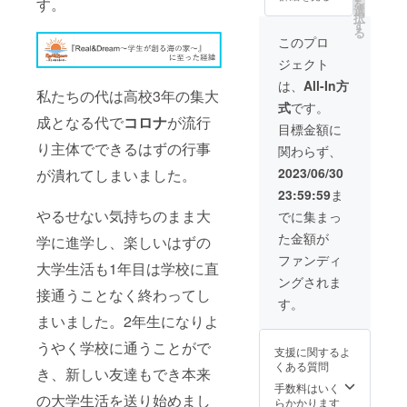
す。
を
看板に
記載し
選
択
記載し
た看板
す
る
たいお
に
このプロ
名前を
【大】
ジェクト
記入し
サイズ
てくだ
でお名
は、
All-In方
私たちの代は高校3年の集大
さい ＊
前を記
式
です。
交通費
載させ
成となる代で
コロナ
が流行
は2,000
ていた
目標金額に
円まで
だきま
り主体でできるはずの行事
関わらず、
支給可
す ＊備
能、滞
考欄に
2023/06/30
が潰れてしまいました。
在費等
看板に
23:59:59
ま
は自己
記載し
負担で
たいお
やるせない気持ちのまま大
でに集まっ
お願い
名前を
た金額が
致しま
記入し
学に進学し、楽しいはずの
す。 ＊
てくだ
ファンディ
大学生活も1年目は学校に直
有効期
さい ＊
ングされま
限2023
有効期
接通うことなく終わってし
年6月30
限2023
す。
日〜9月
年9月3
まいました。2年生になりよ
3日
日
うやく学校に通うことがで
支援に関するよ
くある質問
き、新しい友達もでき本来
手数料はいく
の大学生活を送り始めまし
らかかります