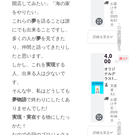
者画面
開店してみたい」「海の家
す ＊備
お届
をご提
考欄に
け予
をやりたい」
示くだ
看板に
定：
さい 店
2023
記載し
これらの
夢
を語ることは誰
年07
内に掲
たいお
こ
月
示する
名前を
の
にでも出来ることですし、
リ
支援者
記入し
タ
ー
全員の
てくだ
ン
詳細を見る
多くの人が
夢
を見てきた
を
お名前
さい
選
択
を記載
り、仲間と語ってきたりし
す
る
した看
4,0
たと思います。
板に
残り7
【小】
00
円
しかし、これを
実現
する
サイズ
オリジ
でお名
人、出来る人は少ないで
ナルグ
前を記
ラス1
載させ
す。
個！ 店
ていた
支援
内に掲
だきま
そんな中、私はどうしても
者：
示する
す ＊備
3人
支援者
考欄に
夢物語
で終わりにしたくあ
お届
全員の
看板に
け予
りませんでした!
お名前
記載し
定：
を記載
2023
たいお
実現・実在
する物にしたっ
年08
した看
名前を
こ
月
板に
記入し
の
かた！
リ
【小】
てくだ
タ
ー
サイズ
さい ＊
ン
詳細を見る
なので今回のプロジェクト
を