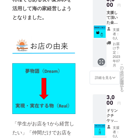
載させ
00
たいお
円
活用して海の家経営しよう
ていた
名前を
支援し
だきま
記入し
となりました。
て頂い
す ＊備
てくだ
た金額
考欄に
さい ＊
でカウ
看板に
交通
支援
ンター
記載し
費、滞
者：
に置く
たいお
在費は
0人
小物を
名前を
自己負
お届
買わさ
記入し
担でお
け予
せて頂
てくだ
定：
願い致
きま
2023
さい。
しま
年07
す。 店
す。 ＊
こ
月
内に掲
の
有効期
リ
示する
タ
限2023
ー
支援者
ン
年6月30
詳細を見る
を
全員の
選
日〜9月
択
お名前
す
3日
る
を記載
3,0
した看
板に
00
円
【小】
ドリン
サイズ
クチ
でお名
ケット2
前を記
「学生がお店を1から経営し
枚！ ご
載させ
支援
来店時
ていた
たい」「仲間だけでお店を
者：
に支援
だきま
0人