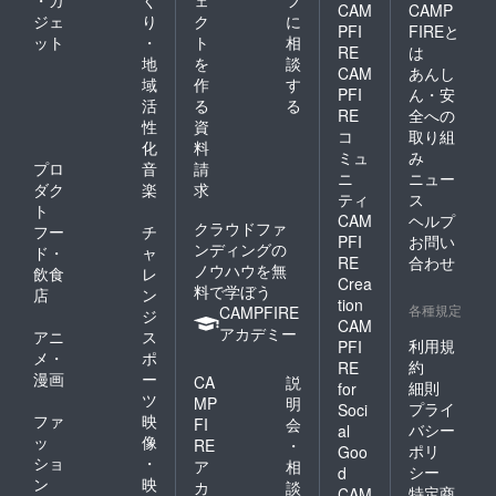
・ガ
く
ェ
フ
CAM
CAMP
ジェ
り
ク
に
PFI
FIREと
ット
・
ト
相
RE
は
地
を
談
CAM
あんし
域
作
す
PFI
ん・安
活
る
る
RE
全への
性
資
コ
取り組
化
料
ミュ
み
プロ
音
請
ニ
ニュー
ダク
楽
求
ティ
ス
ト
CAM
ヘルプ
クラウドファ
フー
チ
PFI
お問い
ンディングの
ド・
ャ
RE
合わせ
ノウハウを無
飲食
レ
Crea
料で学ぼう
店
ン
tion
各種規定
CAMPFIRE
ジ
CAM
アカデミー
アニ
ス
利用規
PFI
メ・
ポ
約
RE
漫画
ー
CA
説
細則
for
ツ
MP
明
プライ
Soci
ファ
映
FI
会
バシー
al
ッ
像
RE
・
ポリ
Goo
ショ
・
ア
相
シー
d
ン
映
カ
談
特定商
CAM