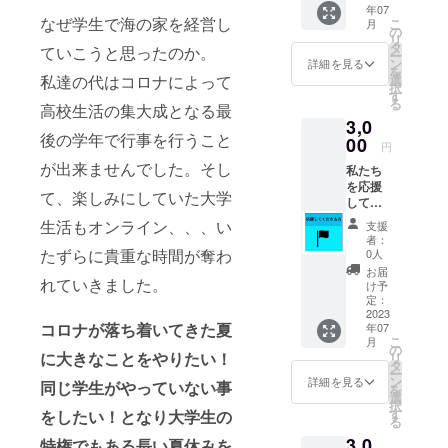
年07
みま
たいお
なぜ学生で海の家を経営し
こ
月
しょ
名前を
の
リ
う！！
記入し
タ
ていこうと思ったのか。
ー
ご来店
てくだ
ン
詳細を見る
を
時に支
さい ＊
選
私達の代はコロナによって
択
援者画
有効期
す
る
面をご
高校生活の集大成となる最
限は
3,0
提示く
2023年
後の学年で行事を行うこと
ださい
00
9月3日
円
店内に
まで
が出来ませんでした。そし
私たち
掲示す
を応援
る支援
て、楽しみにしていた大学
してく
者全員
ださる
のお名
生活もオンライン、、、い
支援
方向け
前を記
者：
です！
載した
たずらに貴重な時間が奪わ
0人
店内に
看板に
お届
掲示す
れていきました。
【小】
け予
る支援
サイズ
定：
者全員
2023
でお名
コロナが落ち着いてきた夏
年07
のお名
前を記
こ
月
前を記
載させ
の
に大きなことをやりたい！
リ
載した
ていた
タ
ー
看板に
だきま
ン
詳細を見る
同じ学生がやっていない事
を
【小】
す ＊備
選
択
サイズ
考欄に
す
をしたい！となり大学生の
る
でお名
看板に
3,0
前を記
特権でもある長い夏休みを
記載し