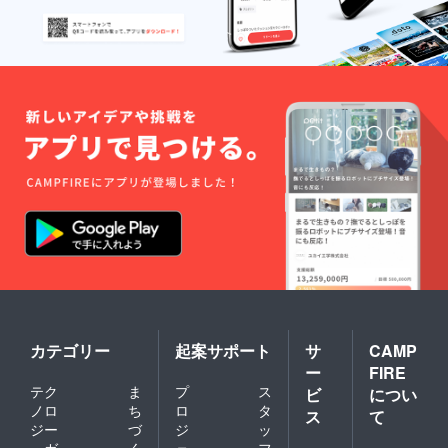
カテゴリー
起案サポート
サ
CAMP
ー
FIRE
テク
ま
プ
ス
ビ
につい
ノロ
ち
ロ
タ
ス
て
ジー
づ
ジ
ッ