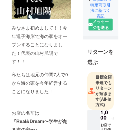
海の家を経
特定商取引
営しま
法に基づく
表記
す！！
メッセー
2002年生ま
ジを送る
みなさま初めまして！！今
れの20歳、
東京都出身
年逗子海岸で海の家をオー
プンすることになりまし
リターンを
た！代表の山村旭陽で
す！！
選ぶ
私たちは地元の仲間7人で0
目標金額
未達でも
から海の家を今年経営する
リターン
ことになりました！
が届きま
す
(All-in
方式)
1,0
お店の名前は
00
円
『Real&Dream〜学生が創
お店で
る海の家〜』
１回使