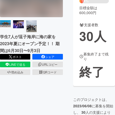
14%
目標金額は
まちづくり・地域活性化
600,000円
支援者数
CAMPFIRE for Social Good
CAMPFIRE Creation
30
人
CAMPFIREふるさと納税
machi-ya
コミュニティ
学生7人が逗子海岸に海の家を
2023年夏にオープン予定！！ 期
間は6月30日〜9月3日
募集終了まで残
ポスト
シェア
り
LINEで送る
URLコピー
終了
埋め込み
QRコード
このプロジェクトは、
2023/06/08
に募集を開始
し、
30
人の支援により