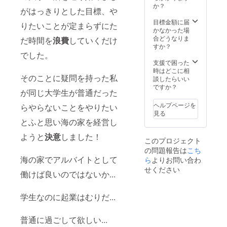
か？
がはっきりとした目標、や
目標金額に届
りたいことが定まらずにた
かなかった場
合どうなりま
だ時間を
浪費
していくだけ
すか？
でした。
支援で困った
時はどこに相
そのことに疑問を持った私
談したらいい
ですか？
が同じ大学生が普通だった
ヘルプページを
らやらないことをやりたい
見る
とふと思い海の家を経営し
ようと
決意
しました！
このプロジェクト
の問題報告は
こち
海の家でアルバイトとして
ら
よりお問い合わ
せください
働けば良いのではないか...
学生なのに起業はむりだ...
普通に過ごして欲しい...