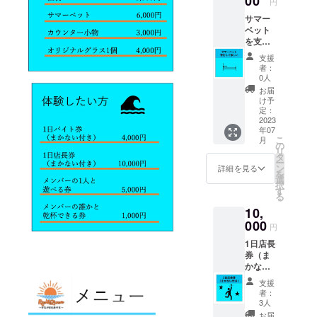
00
円
看板に
だきま
サマー
【中】
す ＊備
ベット
サイズ
考欄に
を支援
でお名
看板に
金で買
前を記
記載し
支援
わさせ
載させ
たいお
者：
て頂き
ていた
名前を
0人
ます。
だきま
記入し
お届
店内に
す ＊備
てくだ
け予
掲示す
考欄に
定：
さい ＊
る支援
2023
看板に
交際費
年07
者全員
記載し
は各自
こ
月
のお名
たいお
の
負担に
リ
前を記
名前を
タ
なりま
ー
載した
記入し
ン
す。 ＊
詳細を見る
を
看板に
てくだ
選
関東圏
択
【中】
さい ＊
す
以外の
る
サイズ
フード
場合は
10,
でお名
券は800
交通費
前を記
000
円以
を頂く
円
載させ
下、ド
場合が
1日店長
ていた
リンク
ござい
券（ま
だきま
チケッ
ます。
かない
す ＊備
トは
付き）
考欄に
シャン
支援
1日店長
看板に
パン以
者：
として
記載し
外にお
3人
私たち
たいお
使いで
お届