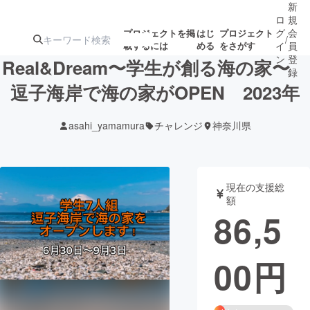
新
ロ
規
グ
会
プロジェクトを掲
はじ
プロジェクト
/
載するには
める
をさがす
イ
員
ン
登
Real&Dream〜学生が創る海の家〜
録
逗子海岸で海の家がOPEN 2023年
人気のプロ
注目のリ
注目の新着プロ
募集終了が近いプ
もうすぐ公開
asahi_yamamura
チャレンジ
神奈川県
ジェクト
ターン
ジェクト
ロジェクト
されます
アート・写真
音楽
現在の支援総
額
86,5
テクノロジー・ガジェット
ゲーム・サ
00
円
映像・映画
書籍・雑誌
ビジネス・起業
チャレンジ