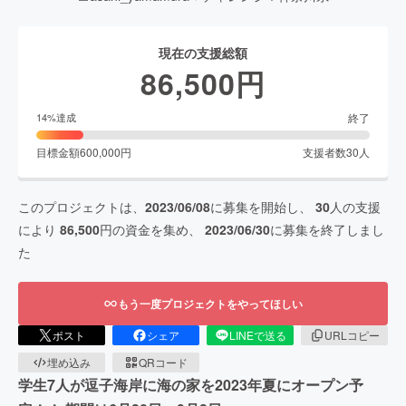
現在の支援総額
86,500
円
終了
14
%達成
目標金額
600,000
円
支援者数
30
人
このプロジェクトは、
2023/06/08
に募集を開始し、
30
人の支援
により
86,500
円の資金を集め、
2023/06/30
に募集を終了しまし
た
もう一度プロジェクトをやってほしい
ポスト
シェア
LINEで送る
URLコピー
埋め込み
QRコード
学生7人が逗子海岸に海の家を2023年夏にオープン予