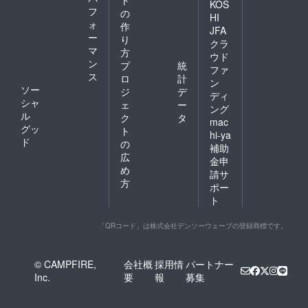
ト
KOS
フ
の
HI
ォ
作
JFA
ー
り
クラ
マ
方
ウド
ン
プ
統
ファ
ス
ロ
計
ン
ソー
ジ
デ
ディ
シャ
ェ
ー
ング
ル
ク
タ
mac
グッ
ト
hi-ya
ド
の
補助
広
金申
め
請サ
方
ポー
ト
「QRコード」は株式会社デンソーウェーブの登録商標です。
© CAMPFIRE,
会社概
採用情
パートナー
Inc.
要
報
募集