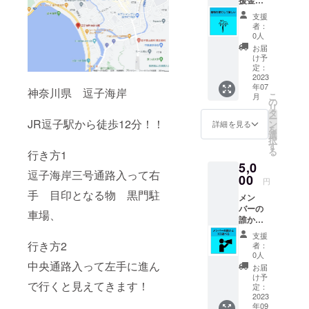
内に掲
買わせ
示する
支援
て頂き
支援者
者：
ます。
全員の
0人
店内に
お名前
お届
掲示す
を記載
け予
る支援
した看
定：
者全員
2023
板に
年07
のお名
【小】
神奈川県 逗子海岸
こ
月
前を記
サイズ
の
リ
載した
でお名
タ
ー
看板に
JR逗子駅から徒歩12分！！
前を記
ン
詳細を見る
を
【中】
載させ
選
択
サイズ
ていた
す
る
行き方1
でお名
だきま
5,0
前を記
す ＊備
逗子海岸三号通路入って右
載させ
00
考欄に
円
ていた
看板に
手 目印となる物 黒門駐
メン
だきま
記載し
バーの
す ＊備
たいお
車場、
誰かと1
考欄に
名前を
日遊べ
看板に
記入し
支援
る券 私
記載し
行き方2
てくだ
者：
たちの
たいお
さい ＊
0人
誰かと
中央通路入って左手に進ん
名前を
交通費
お届
遊びま
記入し
は2,000
け予
で行くと見えてきます！
せん
てくだ
定：
円まで
か？
2023
さい
支給可
年09
（期