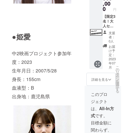
ト&ス
,00
編（約
（zoom
入くだ
タッフ
20分想
0
想定）
さい。
円
へのロ
定）+メ
での開
掲載す
ケ弁差
【限定3
イキン
催を予
るお名
し入れ
名！大
グが収
定して
前や企
権 ヒロ
人セッ
録され
おりま
業名は
イン、
ト】 ・
たDVD
す。所
審査の
支援
●姫愛
そして
本編＋
をお送
要時間
上、第
者：
出演者
メイキ
り致し
は1〜2
0人
３者を
やス
ング
ます。
時間程
特定す
お届
タッフ
DVD ・
＊この
度で
け予
る内容
中2映画プロジェクト参加年
に美味
エンド
コース
定：
す。日
や公序
しいご
ロール
2023
で集
程は希
良俗に
度：2023
年07
飯を食
に
まった
望者の
反する
こ
月
べさせ
special
支援に
の
方と調
生年月日：2007/5/28
場合は
リ
たい！
thanks
て撮影
タ
整いた
掲載を
ー
あなた
でお名
身長：155cm
時のお
ン
しま
詳細を見る
お断り
を
の支援
前を記
菓子や
選
す。 ＊
させて
択
血液型：B
のおか
載 ・特
ドリン
す
支援
頂く場
る
げで、
別協賛
クを
時、必
このプロ
合がご
出身地：鹿児島県
ヒロイ
として
キャス
ず備考
ざいま
ジェクト
ン＆出
エンド
トに用
欄にエ
す。そ
演者&ス
ロール
意させ
ンド
は、
All-In方
の場合
タッフ
の一番
て頂
ロール
CAMPF
式
です。
のモチ
おいし
き、ス
に掲載
IREでご
ベー
いとこ
タッフ
するお
目標金額に
使用の
ション
ろにお
が代わ
名前
ユー
関わらず、
が上が
名前を
りにお
(ニック
ザーID