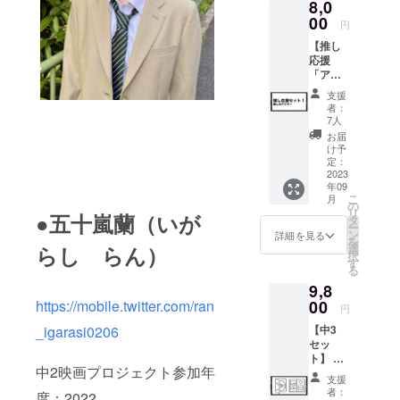
8,0
イン入
り！）
00
円
＊アク
【推し
リル
応援
キーホ
「アク
ルダー
キー」
はメイ
支援
セッ
ンヒロ
者：
ト！】
インの
7人
推しの
中から
お届
出演者
ランダ
け予
を応援
ムでお
定：
したい
2023
送りい
年09
方はこ
たしま
こ
月
ちら！
す。 ＊
の
リ
●五十嵐蘭（いが
※推しの
現場ス
タ
ー
出演者
ナップ
ン
詳細を見る
を
を1名プ
の中身
らし らん）
選
択
ルダウ
はラン
す
る
ンより
ダムで
9,8
選択く
す。
ださ
https://mobile.twitter.com/ran
00
円
い。 ・
_igarasi0206
【中3
本編
セッ
DVD（
ト】 中
本編＋
中2映画プロジェクト参加年
2セット
メイキ
支援
A+Bに
ング）
者：
度：2022