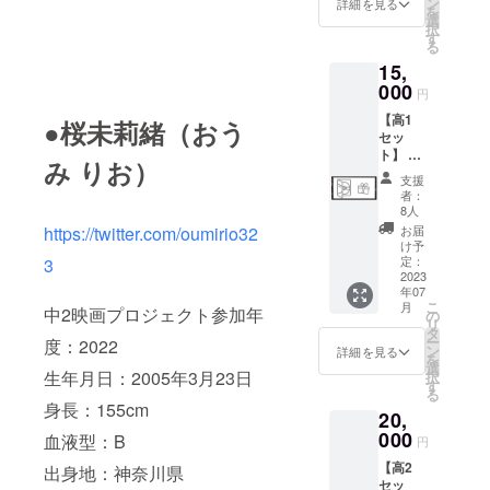
り致し
ン
詳細を見る
を
出演者
ます。
選
択
を1名プ
※撮影時
す
る
ルダウ
などの
15,
ンより
メイキ
選択く
000
ング
円
ださ
ショッ
【高1
い。 ・
トを想
●桜未莉緒（おう
セッ
本編
定して
ト】 撮
DVD（
おりま
み りお）
影現場
本編＋
す ※登
支援
に差し
メイキ
録いた
者：
入れが
ング）
だいた
8人
できる
・推し
メール
お届
https://twitter.com/oumirio32
権利
（出演
アドレ
け予
+DVD
者1名）
定：
3
ス宛に
・本編
2023
のアク
PDF
年07
＋メイ
リル
データ
こ
月
キング
中2映画プロジェクト参加年
キーホ
の
でお送
リ
DVD ・
ルダー
タ
りいた
ー
度：2022
撮影
・推し
ン
します
詳細を見る
を
時、
（出演
選
※チェキ
生年月日：2005年3月23日
択
キャス
者1名）
す
はメイ
る
トにお
のサイ
ンヒロ
身長：155cm
20,
菓子や
ン入り
インそ
ドリン
000
台本
れぞれ1
血液型：B
円
クの差
枚づつ
【高2
し入れ
出身地：神奈川県
を想定
セッ
（差し