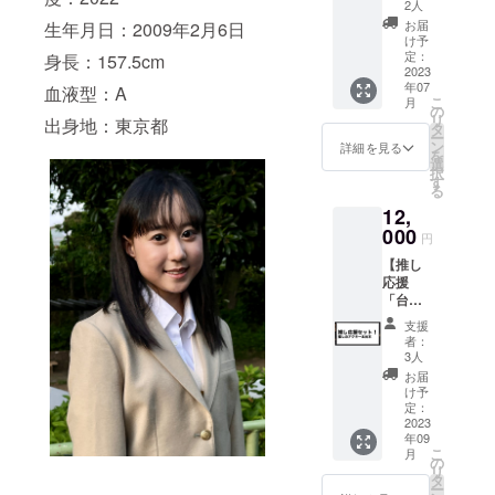
加えて
・推し
2人
出演者
（出演
お届
生年月日：2009年2月6日
のサイ
者1名）
け予
ン入り
のアク
定：
身長：157.5cm
チェ
2023
リル
年07
キ！ ・
血液型：A
キーホ
こ
月
本編＋
ルダー
の
リ
出身地：東京都
メイキ
タ
ー
ング
ン
詳細を見る
を
DVD ・
選
択
デジタ
す
る
ルフォ
12,
トブッ
ク ・出
000
円
演者の
【推し
サイン
応援
入り
「台本&
チェキ
アク
※映画の
支援
キー」
本編
者：
セッ
（約20
3人
ト！】
分想
お届
推しの
定）+メ
け予
出演者
イキン
定：
を応援
2023
グが収
年09
したい
録され
こ
月
方はこ
たDVD
の
リ
ちら！
をお送
タ
ー
※推しの