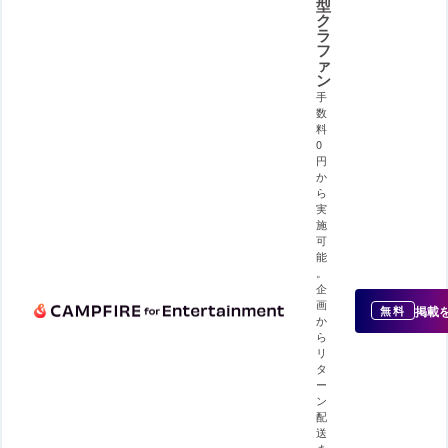
型
ク
ラ
フ
ァ
ン
手
数
料
0
円
か
ら
実
施
可
能
。
企
画
掲載
無料
か
ら
リ
タ
ー
ン
配
送
ま