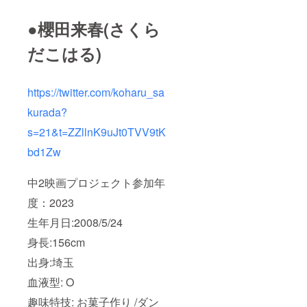
●櫻田来春(さくら
だこはる)
https://twitter.com/koharu_sa
kurada?
s=21&t=ZZllnK9uJt0TVV9tK
bd1Zw
中2映画プロジェクト参加年
度：2023
生年月日:2008/5/24
身長:156cm
出身:埼玉
血液型: O
趣味特技: お菓子作り /ダン