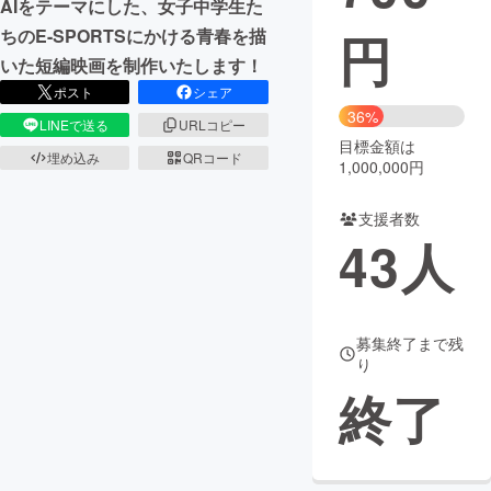
AIをテーマにした、女子中学生た
円
ちのE-SPORTSにかける青春を描
まちづくり・地域活性化
いた短編映画を制作いたします！
ポスト
シェア
CAMPFIRE for Social Good
CAMPFIRE Creation
36%
LINEで送る
URLコピー
CAMPFIREふるさと納税
machi-ya
コミュニティ
目標金額は
埋め込み
QRコード
1,000,000円
支援者数
43
人
募集終了まで残
り
終了