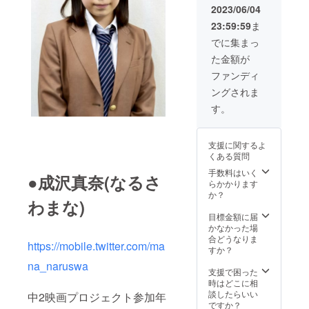
りま
記載 ・
渡しし
ネーム
2023/06/04
を掲載
す！ 差
つんく
ます ＊
等も可)
させて
23:59:59
ま
し入れ
さんか
オンラ
をご記
頂きま
の風景
らの特
イン上
入くだ
でに集まっ
す
を撮影
別提供
にて出
さい。
た金額が
した、5
認定証
演キャ
掲載す
分ほど
(データ)
ストの
るお名
ファンディ
のスペ
＊映画
トーク
前や企
ングされま
シャル
の本編
を聞き
業名は
メイキ
（約20
ながら
審査の
す。
ングを
分想
打ち上
上、第
作成し
定）+メ
げを行
３者を
後日
イキン
いま
特定す
支援に関するよ
MP4
グが収
す。 ＊
る内容
くある質問
データ
録され
支援
や公序
で登録
たDVD
時、必
手数料はいく
良俗に
●成沢真奈(なるさ
いただ
をお送
ず備考
らかかります
反する
いた
り致し
欄にエ
か？
場合は
わまな)
メール
ます。
ンド
掲載を
アドレ
＊エン
ロール
目標金額に届
お断り
ス宛に
ドロー
に掲載
かなかった場
させて
お送り
ルにお
するお
合どうなりま
頂く場
https://mobile.twitter.com/ma
させて
名前が
名前
すか？
合がご
いただ
入りま
(ニック
ざいま
na_naruswa
きます
す ＊支
ネーム
支援で困った
す。そ
※ロケ弁
援者の
等も可)
時はどこに相
の場合
は運営
中で一
をご記
談したらいい
CAMPF
中2映画プロジェクト参加年
側でご
番大き
入くだ
ですか？
IREでご