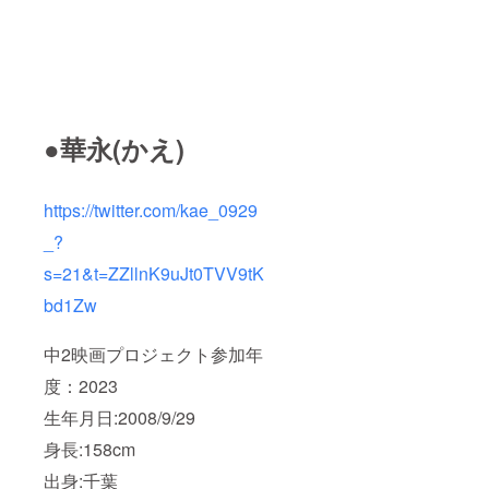
ださい
良俗に
させて
お呼び
反する
頂きま
するお
場合は
す ＊打
名前や
掲載を
ち上げ
企業名
お断り
日程：
は審査
させて
2023年
の上、
頂く場
8月にオ
第３者
合がご
ンライ
●華永(かえ)
を特定
ざいま
ン
する内
す。そ
（zoom
容や公
の場合
想定）
序良俗
CAMPF
での開
https://twitter.com/kae_0929
に反す
IREでご
催を予
る場合
使用の
定して
_?
はお断
ユー
おりま
りさせ
ザーID
s=21&t=ZZllnK9uJt0TVV9tK
す。所
て頂く
を掲載
要時間
bd1Zw
場合が
させて
は1〜2
ござい
頂きま
時間程
ます。
す ＊特
度で
中2映画プロジェクト参加年
その場
別提供
す。日
合
認定証
程は希
度：2023
CAMPF
は賞状
望者の
IREでご
のよう
方と調
生年月日:2008/9/29
使用の
な画像
整いた
ユー
データ
身長:158cm
します
ザーID
となり
出身:千葉
をお呼
ます