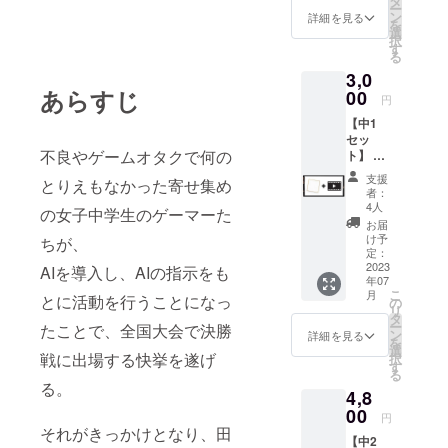
タ
ー
ン
詳細を見る
を
選
択
す
る
3,0
あらすじ
00
円
【中1
セッ
不良やゲームオタクで何の
ト】 ・
出演
支援
とりえもなかった寄せ集め
キャス
者：
トの御
4人
の女子中学生のゲーマーた
礼動画
お届
（デー
け予
ちが、
タ） ・
定：
出演
2023
AIを導入し、AIの指示をも
年07
キャス
こ
月
トの直
とに活動を行うことになっ
の
リ
筆寄せ
タ
ー
たことで、全国大会で決勝
書き
ン
詳細を見る
を
データ
選
戦に出場する快挙を遂げ
択
＊中2映
す
る
画出演
る。
4,8
キャス
トから
00
円
のお礼
それがきっかけとなり、田
【中2
メッ