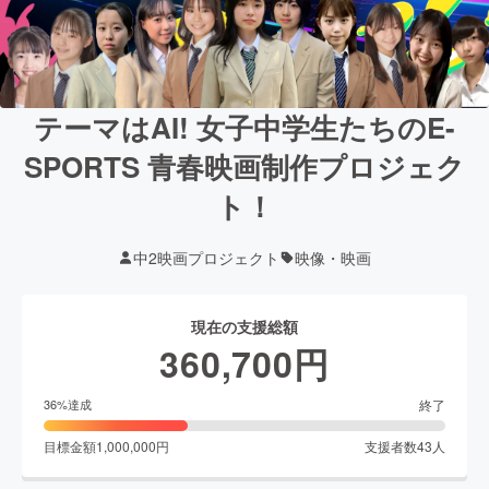
テーマはAI! 女子中学生たちのE-
SPORTS 青春映画制作プロジェク
ト！
中2映画プロジェクト
映像・映画
現在の支援総額
360,700
円
終了
36
%達成
目標金額
1,000,000
円
支援者数
43
人