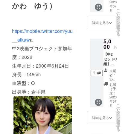
イキン
2023
かわ ゆう）
タを想
年07
グ
定して
こ
月
ショッ
の
おりま
リ
トを想
タ
す
ー
定して
ン
詳細を見る
を
おりま
選
択
https://mobile.twitter.com/yuu
す ※登
す
る
録いた
__aikaw
a
5,0
だいた
メール
00
円
中2映画プロジェクト参加年
アドレ
【中2
ス宛に
度：2022
セットC
PDF
組】
データ
生年月日：2000年6月24日
グッズ
でお送
支援
セッ
身長：145cm
りいた
者：
ト！ ・
します
3人
血液型：O
出演者
お届
アクリ
け予
出身地：岩手県
ルキー
定：
ホル
2023
年07
ダー ・
こ
月
現場ス
の
リ
ナップ
タ
ー
10枚
ン
詳細を見る
を
セッ
選
択
ト！（1
す
る
枚はサ