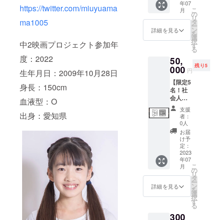
年07
撮影
定）+メ
て撮影
https://twitter.com/miuyuama
こ
月
時、
イキン
の
時のお
リ
キャス
ma1005
グが収
タ
菓子や
ー
トにお
録され
ン
ドリン
詳細を見る
を
菓子や
たDVD
選
クを
択
中2映画プロジェクト参加年
ドリン
をお送
す
キャス
る
クの差
り致し
トに用
度：2022
50,
し入れ
ます。
意させ
残り5
（差し
000
＊オン
て頂
円
生年月日：2009年10月28日
入れの
ライン
き、ス
【限定5
お礼動
上にて
タッフ
身長：150cm
名！社
画付
出演
が代わ
会人
き） ・
キャス
血液型：O
りにお
セッ
オンラ
トの
渡しし
支援
ト】 ・
出身：愛知県
イン打
トーク
ます ＊
者：
本編＋
ち上げ
を聞き
0人
支援
メイキ
に参加
ながら
時、必
お届
ング
できる
打ち上
け予
ず備考
DVD ・
権利 ・
定：
げを行
欄にエ
エンド
2023
エンド
いま
ンド
年07
ロール
ロール
す。 ＊
ロール
こ
月
に
に
の
打ち上
に掲載
リ
special
special
タ
げ日
するお
ー
thanks
thanks
ン
程：
詳細を見る
名前
を
でお名
でお名
選
2023年
(ニック
択
前を記
前を記
す
8月にオ
ネーム
る
載 ・
載 ＊映
ンライ
等も可)
300
キャス
画の本
ン
をご記