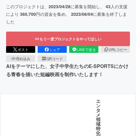
このプロジェクトは、
2023/04/28
に募集を開始し、
43
人の支援
により
360,700
円の資金を集め、
2023/06/04
に募集を終了しま
した
もう一度プロジェクトをやってほしい
ポスト
シェア
LINEで送る
URLコピー
埋め込み
QRコード
AIをテーマにした、女子中学生たちのE-SPORTSにかけ
る青春を描いた短編映画を制作いたします！
エ
ン
タ
メ
領
域
特
化