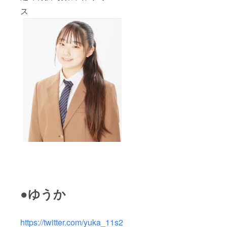
ス
●ゆうか
https://twitter.com/yuka_11s2