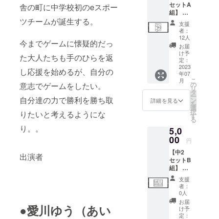
セットA
セージ
舎の町に中学校初のeスポー
組】 ・
が書か
本編＋
ツチームが誕生する。
れた寄
支援
メイキ
せ書き
者：
ング
をデー
12人
今までゲームに懐疑的だっ
DVD ＊
タにし
お届
映画の
てお送
け予
た大人たちも手のひらを返
本編
り致し
定：
（約20
2023
ます。
し応援を始めるが、自分の
年07
分想
＊御礼
こ
月
定）+メ
動画は
の
意志でゲームをしたい。
リ
イキン
30秒〜1
タ
ー
グが収
自分達の力で勝利を勝ち取
分ほど
ン
詳細を見る
を
録され
で、ダ
選
択
りたいと考えるようにな
たDVD
ウン
す
る
をお送
ロード
り。。
5,0
り致し
可能な
ます。
00
データ
円
でお送
【中2
りしま
出演者
セットB
す。 ＊
組】 ・
寄せ書
デジタ
きは1枚
支援
ルフォ
に全員
者：
トブッ
のメッ
0人
ク ※撮
セージ
お届
●愛川ゆう（あい
影時な
が入っ
け予
どのメ
定：
たデー