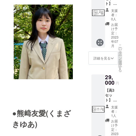
してい
ト】 オ
入れの
ます
ンライ
お礼動
支援
ン打ち
画付
者：
上げに
き） ・
0人
参加で
エンド
お届
きる権
ロール
け予
利+DVD
に
定：
・本編
2023
special
年07
＋メイ
thanks
こ
月
キング
でお名
の
リ
DVD ・
前を記
タ
ー
オンラ
載 ＊映
ン
詳細を見る
を
イン打
画の本
選
択
ち上げ
編（約
す
る
に参加
20分想
29,
できる
定）+メ
権利 ・
000
イキン
円
エンド
グが収
【高3
ロール
録され
セッ
に
たDVD
ト】 高
special
をお送
1セット
thanks
り致し
支援
+高2
でお名
●熊﨑友愛(くまざ
ます。
者：
セット
前を記
＊この
1人
・本編
載 ＊映
コース
お届
きゆあ)
＋メイ
画の本
で集
け予
キング
編（約
定：
まった
DVD ・
2023
20分想
支援に