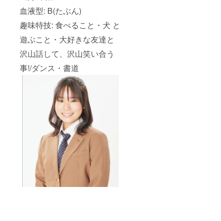
びさせ
血液型: B(たぶん)
ていた
だきま
趣味特技: 食べること・犬 と
す ※一
度のみ
遊ぶこと・大好きな友達と
差し入
れとな
沢山話して、沢山笑い合う
ります
事!/ダンス・書道