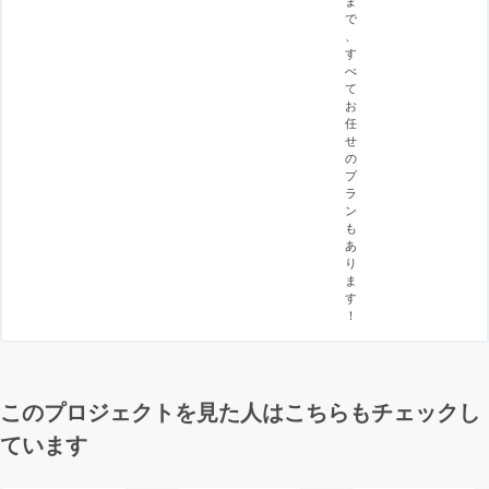
で
、
す
べ
て
お
任
せ
の
プ
ラ
ン
も
あ
り
ま
す
！
このプロジェクトを見た人はこちらもチェックし
ています