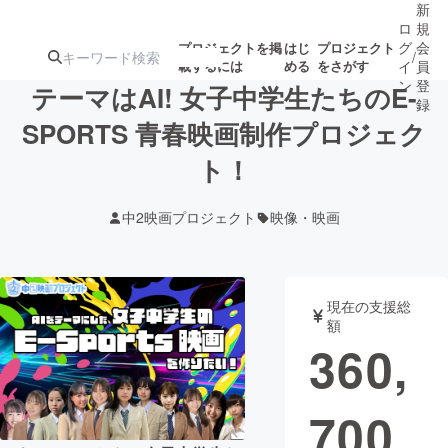
新
ロ
規
グ
会
プロジェクトを掲
はじ
プロジェクト
/
載するには
める
をさがす
イ
員
ン
登
テーマはAI! 女子中学生たちのE-
録
SPORTS 青春映画制作プロジェク
ト！
人気のプロ
注目のリ
注目の新着プロ
募集終了が近いプ
もうすぐ公開
ジェクト
ターン
ジェクト
ロジェクト
されます
中2映画プロジェクト
映像・映画
アート・写真
音楽
現在の支援総
テクノロジー・ガジェット
ゲーム・サ
額
360,
映像・映画
書籍・雑誌
700
ビジネス・起業
チャレンジ