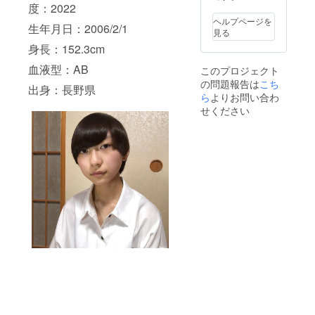
用意さ
く目立
度：2022
さい。
使用の
せて頂
つ場所
掲載す
ユー
ヘルプページを
生年月日：2006/2/1
きま
に記載
るお名
ザーID
見る
す。 ※
します
前や企
を掲載
身長：152.3cm
撮影現
＊支援
業名は
させて
場で差
時、必
審査の
頂きま
血液型：AB
このプロジェクト
し入れ
ず備考
上、第
す
の問題報告は
こち
の際に
欄に特
３者を
出身：長野県
『〇〇
別協賛
ら
よりお問い合わ
特定す
さんか
として
る内容
せください
らロケ
掲載す
や公序
弁の差
るお名
良俗に
し入れ
前(ニッ
反する
いただ
クネー
場合は
きまし
ム等も
掲載を
た！』
可)をご
お断り
とアナ
記入く
させて
ウンス
ださい
頂く場
させて
掲載す
合がご
いただ
るお名
ざいま
きま
前や企
す。そ
す。そ
業名は
の場合
の際に
審査の
CAMPF
お呼び
上、第
IREでご
する名
３者を
使用の
前を備
特定す
ユー
考欄に
る内容
ザーID
記載く
や公序
を掲載