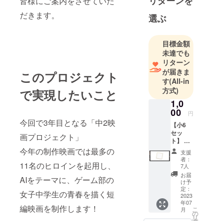
リターンを
皆様にご案内をさせていた
だきます。
選ぶ
目標金額
未達でも
リターン
が届きま
このプロジェクト
す
(All-in
方式)
で実現したいこと
1,0
00
円
今回で3年目となる「中2映
【小6
セッ
画プロジェクト」
ト】 ・
出演
今年の制作映画では最多の
支援
キャス
者：
トの直
11名のヒロインを起用し、
7人
筆寄せ
お届
AIをテーマに、ゲーム部の
書き
け予
データ
定：
女子中学生の青春を描く短
2023
年07
編映画を制作します！
こ
月
の
リ