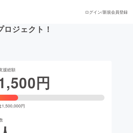
ログイン
/
新規会員登録
プロジェクト！
うすぐ公開されます
支援総額
プロダクト
1,500
円
ファッション
スポーツ
,500,000円
数
ア
ソーシャルグッド
人