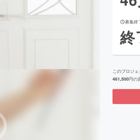
募集終
CAMPFIRE for Social Good
CAMPFIRE Creation
終
CAMPFIREふるさと納税
machi-ya
コミュニティ
このプロジェ
461,500
円の