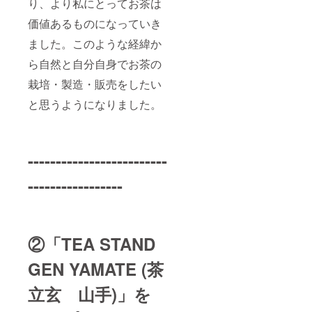
「ティ
り、より私にとってお茶は
ーファ
価値あるものになっていき
クト
リーゲ
ました。このような経緯か
ン」で
検索し
ら自然と自分自身でお茶の
て下さ
い。 ※
栽培・製造・販売をしたい
現地集
合, 現地
と思うようになりました。
解散が
できる
方 ●定
員：5名
-------------------------
●服装：
蚊に刺
されに
-----------------
くく、
汚れて
もよい
服装(長
袖, 長ズ
②「TEA STAND
ボン) ※
熱中症
GEN YAMATE (茶
対策と
して帽
立玄 山手)」を
子やタ
オル ※