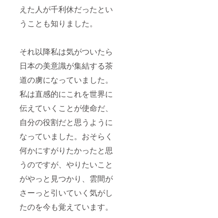
に身を
えた人が千利休だったとい
置き、
茶葉を
うことも知りました。
摘む。
近くの
人と和
気あい
それ以降私は気がついたら
あいと
話をし
日本の美意識が集結する茶
てもよ
道の虜になっていました。
し、
黙々と
私は直感的にこれを世界に
集中し
てもよ
伝えていくことが使命だ、
し、お
茶のこ
自分の役割だと思うように
となら
なんで
なっていました。おそらく
も聞い
てきて
何かにすがりたかったと思
もよ
うのですが、やりたいこと
し！ 自
然と非
がやっと見つかり、雲間が
密にな
れる茶
さーっと引いていく気がし
畑の、
収穫体
たのを今も覚えています。
験にぜ