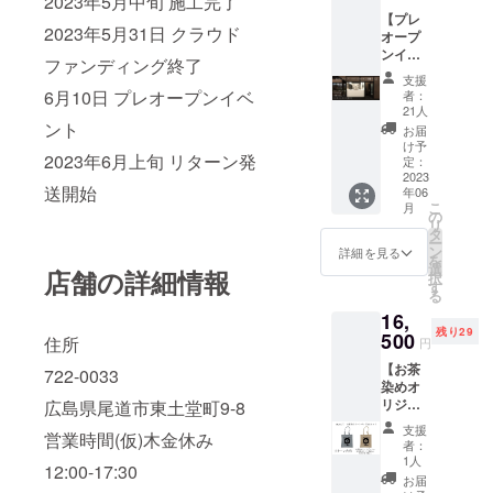
2023年5月中旬 施工完了
オリジ
[直射日
トの有
の言葉
【プレ
ナル
光・高
効期限
が刻ま
2023年5月31日 クラウド
オープ
新茶水
温多湿
は2023
れたロ
ンイベ
出し茶
を避け
年12月
ゴデザ
ファンディング終了
ントへ
(和紅茶
冷暗所
末日ま
インに
支援
のご招
ティー
にて保
6月10日 プレオープンイベ
で ※リ
者：
なって
待！！
バッグ
存] 賞味
21人
ターン
おりま
】 ・プ
5g×10
ント
期限
商品の
お届
す。 そ
レオー
包入
[2024.6
け予
保存方
してお
2023年6月上旬 リターン発
プンイ
り)×1 ・
定：
] 「原材
法 [直
茶染め
ベント
2023
オリジ
料及び
射日
は、茶
送開始
年06
招待×1
ナル
添加物
光・高
立玄山
こ
月
・2023
お茶手
の
等の食
温多湿
手でも
リ
年度産
拭い×1
タ
品表示
を避け
使用さ
ー
新茶
・
ン
はお届
詳細を見る
冷暗所
せてい
を
(20g)の
ティー
選
け商品
にて保
店舗の詳細情報
ただ
択
お返し
チケッ
す
のラベ
存] 賞味
く、座
る
×1 ・
ト×2
ルに表
期限
卓の
16,
ティー
TEA
記され
[2024.6
ロープ
残り29
チケッ
500
STAND
ます。
住所
] 「原材
円
の茶染
ト×2 ・
GEN
商品開
料及び
めを手
【お茶
日程
YAMAT
722-0033
封前に
添加物
がけら
染めオ
2023年
E (茶立
は必ず
等の食
れてい
リジナ
広島県尾道市東土堂町9-8
6月10日
玄 山手)
お届け
品表示
るWUY
ルトー
・場所
で使え
のリ
はお届
支援
さんに
営業時間(仮)木金休み
ト2種類
尾道
るチ
ターン
者：
け商品
お願い
セット
市東土
ケッ
1人
に貼付
のラベ
しまし
12:00-17:30
のお返
堂町9-8
ト。ど
された
お届
ルに表
た。大
し】 ・