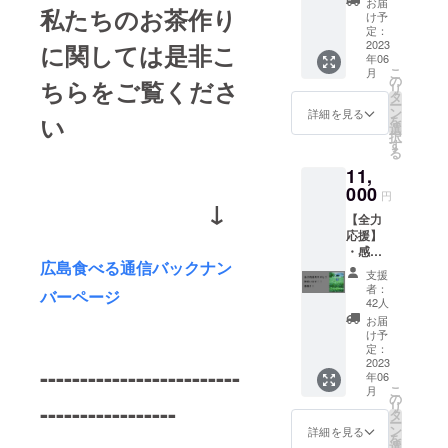
早めに
お届
私たちのお茶作り
し】 ・
×1 ・お
お飲み
け予
2023年
礼のお
定：
下さい
度 で
2023
に関しては是非こ
手紙×1
※ティー
年06
きたて
※新茶は
チケッ
こ
月
の新茶
できた
の
トの有
ちらをご覧くださ
リ
（煎
てを最
タ
効期限
ー
茶）
優先で
ン
は2023
詳細を見る
い
を
（広島
送らせ
選
年12月
択
県産）
て頂き
す
末日ま
る
（20g）
ます。
で ※リ
11,
×1 ・
お早め
ターン
2023年
000
にお飲
商品の
円
↓
度 で
み下さ
保存方
【全力
きたて
い ※リ
法 [直
応援】
の新茶
ターン
射日
・感謝
（ほう
商品の
光・高
広島食べる通信バックナン
を込め
じ茶）
保存方
温多湿
支援
たお礼
（広島
法 [直
を避け
者：
バーページ
のメー
県産）
射日
42人
冷暗所
ルをお
（20g）
光・高
にて保
お届
送りさ
×1 ・
温多湿
け予
存] 賞味
せて頂
2023年
定：
を避け
期限
きま
2023
度 で
冷暗所
-------------------------
[2024.6
年06
す。 ※
きたて
にて保
] 「原材
こ
月
いただ
の新茶
の
存] 賞味
料及び
-----------------
リ
いたご
（和紅
タ
期限
添加物
ー
支援金
茶)（広
ン
[2024.6
詳細を見る
等の食
を
は、リ
島県
選
] 「原材