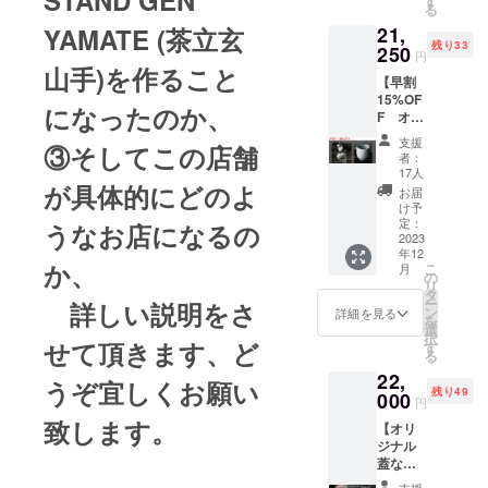
STAND GEN
す
とご了
[2024.6
ますの
る
れ。画
（和紅
手紙×1
承下さ
] 「原材
で、あ
家。幼
21,
YAMATE (茶立玄
茶）
茶立玄
いま
料及び
らかじ
少期よ
残り33
50g×1
250
山手の
せ。 ※
添加物
円
めご了
り造
・お礼
オープ
山手)を作ること
ティー
等の食
承くだ
形・絵
【早割
のお手
ンと合
チケッ
品表示
さ
画のア
15%OF
紙×1 ※
わせ
トの有
はお届
になったのか、
い。」
トリエ
F オリ
写真の
て、こ
効期限
け商品
に通
ジナル
蓋なし
の度
は2023
のラベ
支援
③そしてこの店舗
う。
茶器と
急須は
ALL
年12月
者：
ルに表
2010年
お茶の
作る工
ABOUT
17人
末日ま
記され
に桑沢
コンプ
が具体的にどのよ
程で若
TEAと
で ※リ
お届
ます。
デザイ
リート
干形が
いう新
け予
ターン
商品開
ン研究
セッ
変更に
定：
しいお
うなお店になるの
商品の
封前に
所を卒
ト】 ・
2023
なる可
茶パッ
保存方
は必ず
業後、
年12
オリジ
能性が
ケージ
法 [直
お届け
か、
こ
月
イラス
ナル蓋
ありま
の
をイラ
射日
のリ
リ
トレー
なし急
す。リ
タ
スト
光・高
ターン
ー
詳しい説明をさ
ターと
須×1 ・
ターン
ン
レー
詳細を見る
温多湿
に貼付
を
して墨
オリジ
の蓋な
選
ターの
を避け
された
択
一色の
ナル茶
せて頂きます、ど
し急須
す
林 青那
冷暗所
ラベル
る
静物画
海×1 ・
は作家
(はや
にて保
や注意
を中心
22,
オリジ
もので
し・あ
うぞ宜しくお願い
存] 賞味
書きを
に、広
残り49
ナル湯
000
はなく
おな)さ
期限
円
ご確認
告や書
呑み×1
プロダ
んと
[2024.6
くださ
致します。
籍など
【オリ
・茶葉
クトと
アート
] 「原材
い。」
のイラ
ジナル
（煎
なりま
ディレ
料及び
※「実際
スト
蓋なし
茶）(国
すこと
クター
添加物
にお届
レー
急須と
産)
ご了承
の長友