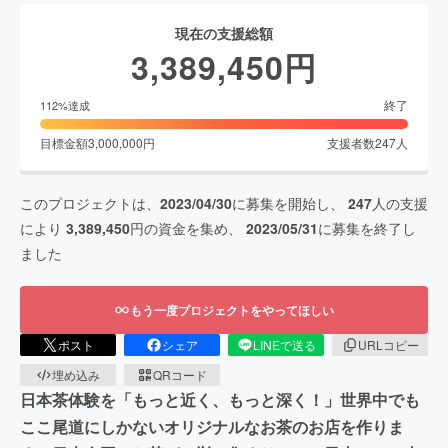
現在の支援総額
3,389,450
円
終了
112
%達成
目標金額
3,000,000
円
支援者数
247
人
このプロジェクトは、
2023/04/30
に募集を開始し、
247
人の支援
により
3,389,450
円の資金を集め、
2023/05/31
に募集を終了し
ました
もう一度プロジェクトをやってほしい
ポスト
シェア
LINEで送る
URLコピー
埋め込み
QRコード
日本茶体験を「もっと近く、もっと深く！」世界中でも
ここ尾道にしかないオリジナルなお茶のお店を作りま