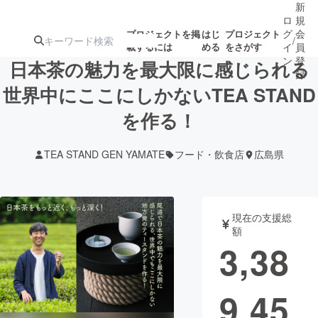
新
ロ
規
グ
会
プロジェクトを掲
はじ
プロジェクト
/
載するには
める
をさがす
イ
員
ン
登
日本茶の魅力を最大限に感じられる
録
世界中にここにしかないTEA STAND
を作る！
人気のプロ
注目のリ
注目の新着プロ
募集終了が近いプ
もうすぐ公開
ジェクト
ターン
ジェクト
ロジェクト
されます
TEA STAND GEN YAMATE
フード・飲食店
広島県
アート・写真
音楽
現在の支援総
テクノロジー・ガジェット
ゲーム・サ
額
3,38
映像・映画
書籍・雑誌
9,45
ビジネス・起業
チャレンジ