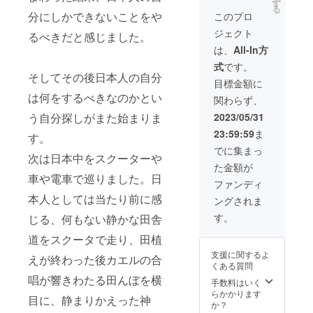
「当日
工場に
ティー
す
認くだ
る
を手掛
の詳細
も案内
と日本
分にしかできないことをや
このプロ
さ
ける。
内容」
させて
茶を
い。」
ジェクト
2016年
TEA
頂き、
るべきだと感じました。
12ヶ月
※「実際
より画
FACTO
ご支援
間定期
は、
All-In方
にお届
家とし
RY
者さま
便でお
けする
式
です。
ても活
GEN代
の作り
送り致
リター
そしてその後日本人の自分
動をは
表の高
たいお
しま
目標金額に
ンと
じめ、
橋との
茶など
す。 ご
パッ
は何をするべきなのかとい
関わらず、
墨汁と
お茶摘
のヒア
支援の
ケージ
筆によ
みとお
リング
お気持
2023/05/31
う自分探しがまた始まりま
等のデ
る抽象
茶作り
をしな
ちに感
ザイン
23:59:59
ま
画など
体験。
がら、
謝いた
す。
が異な
を国内
各種
一から
しま
でに集まっ
る場合
外で発
次は日本中をスクーターや
2023年
茶葉の
す。 ご
があり
た金額が
表す
の新茶
選定、
支援い
ますの
車や電車で巡りました。日
る。 ※
の試飲
ブレン
ただい
ファンディ
で、あ
トート
もでき
ド、
た金額
らかじ
本人としては当たり前に感
ングされま
はお茶
ます。
パッ
は目標
めご了
染めの
そして
ケージ
達成の
す。
承くだ
じる、何もない静かな田舎
色は天
ご自身
決定な
ために
さ
然由来
で手摘
どをさ
大切に
道をスクータで走り、田植
い。」
ですの
みされ
せてい
使わせ
支援に関するよ
で、使
たお茶
ただき
えが終わった後カエルの合
て頂き
くある質問
用中に
を皆様
ます。
ます。
唱が響きわたる田んぼを横
色が変
でお茶
ギフト
【時
手数料はいく
化する
にして
対応な
期】
らかかります
目に、静まりかえった神
恐れが
作りた
ども可
2023年
か？
ありま