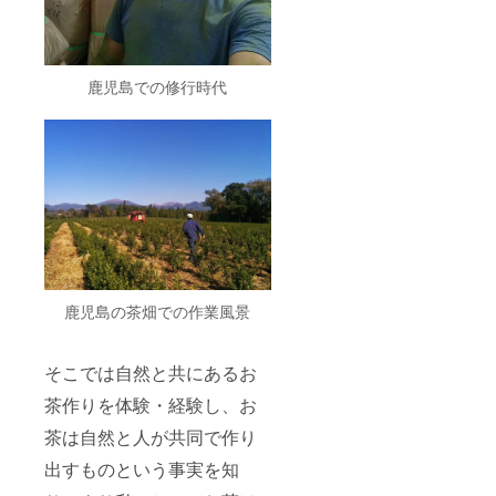
20gの予
定で
す。 ●
時間：
10:00〜
鹿児島での修行時代
16:00 ※
悪天候
の場合
の開催
可否は
前日ま
でにご
連絡さ
せてい
ただき
ます。
●場所：
世羅郡
鹿児島の茶畑での作業風景
世羅町
津口3-
2(世羅
そこでは自然と共にあるお
町津久
志自治
茶作りを体験・経験し、お
セン
ター前)
茶は自然と人が共同で作り
Google
mapに
出すものという事実を知
て