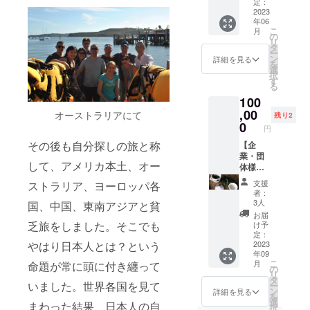
（土）
「いち
定：
冷暗所
※「実際
さ
があり
家。幼
開催予
2023
じくの
にて保
にお届
い。」
ますの
少期よ
年06
定。 3
葉とほ
存] 賞味
けする
※「実際
で、あ
こ
月
り造
日が雨
うじ茶
の
期限
リター
にお届
らかじ
リ
形・絵
予報の
ブレン
タ
[2024.1
ンと
けする
めご了
ー
画のア
場合6月
ド＋べ
ン
詳細を見る
2] 「原
パッ
リター
承くだ
を
トリエ
4日
にひか
選
材料及
ケージ
ンと
さ
択
に通
（日）
り和紅
す
び添加
等のデ
パッ
い。」
る
う。
へ変更
茶」
物等の
ザイン
ケージ
2010年
100
いたし
10
食品表
が異な
等のデ
に桑沢
ます。
,00
月
オーストラリアにて
示はお
残り2
る場合
ザイン
デザイ
4日も雨
「アー
0
届け商
があり
が異な
円
ン研究
の場合
ルグレ
品のラ
ますの
る場合
所を卒
その後も自分探しの旅と称
はお茶
【企
イの葉
ベルに
で、あ
があり
業後、
畑案内
業・団
と和紅
表記さ
らかじ
ますの
して、アメリカ本土、オー
イラス
と、製
体様に
茶ブレ
れま
めご了
で、あ
トレー
茶工場
もおす
ンド＋
す。商
承くだ
らかじ
支援
ストラリア、ヨーロッパ各
ターと
案内を
すめ】
さえみ
品開封
者：
さ
めご了
して墨
させて
あなた
どり萎
3人
前には
国、中国、東南アジアと貧
い。」
承くだ
一色の
頂きま
だけの
凋煎
必ずお
お届
さ
静物画
す。 お
オリジ
茶」
乏旅をしました。そこでも
け予
届けの
い。」
を中心
茶の淹
ナルブ
な
定：
リター
に、広
れ方
レンド
2023
やはり日本人とは？という
ど季節
ンに貼
告や書
年09
ワーク
ティー
感や瀬
付され
こ
月
命題が常に頭に付き纏って
籍など
ショッ
を50袋
戸内を
の
たラベ
リ
のイラ
プも行
作りま
感じら
タ
ルや注
いました。世界各国を見て
ー
スト
いま
す。 茶
れるブ
ン
詳細を見る
意書き
を
レー
す。
畑・茶
レンド
選
をご確
まわった結果、日本人の自
択
ション