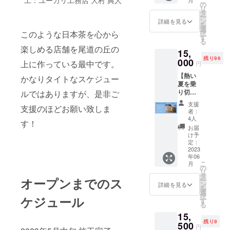
工：ユーカリ工務店 大村 典人
こ
月
し茶(煎
オリジ
の
の長友
けする
リ
茶
ナル
タ
浩之さ
リター
ー
ティー
お茶手
ン
んに願
詳細を見る
ンと
を
バッグ
拭い×1
選
いさせ
パッ
択
このような日本茶を心から
5g×10
・
す
ていた
ケージ
る
包入
ティー
だきま
等のデ
楽しめる店舗を尾道の丘の
15,
り)×1 ・
チケッ
した。
ザイン
残り96
オリジ
000
ト×2
&プレミ
上に作っている最中です。
円
が異な
ナル
(TEA
アムや
る場合
【熱い
新茶水
STAND
かなりタイトなスケジュー
ポパイ
があり
夏を乗
出し茶
GEN
の表紙
ますの
り切る
ルではありますが、是非ご
(和紅茶
YAMAT
をも手
で、あ
新茶の
ティー
E (茶立
がけら
支援
らかじ
支援のほどお願い致しま
ティー
バッグ
玄 山手)
れた青
者：
めご了
セット
5g×10
で使え
4人
那さん
承くだ
す！
応援支
包入
るチ
が描く
お届
さ
援！】
り)×1 ・
ケッ
け予
墨は私
い。」
・オリ
オリジ
定：
ト。ど
の思い
ジナ
2023
ナル
のお茶
描くお
年06
ル 新
お茶手
でも一
茶の世
こ
月
茶水出
拭い×1
の
種類お
界と、
リ
し茶(煎
・お礼
タ
飲み頂
とても
オープンまでのス
ー
茶
のお手
ン
けます)
詳細を見る
合致し
を
ティー
紙×1 ※
選
・お礼
てお
択
ケジュール
バッグ
リター
す
のお手
り、い
る
5g×10
ン商品
紙×1 ※
ままで
15,
包入
の保存
ティー
にない
残り9
り)×1 ・
500
方法
チケッ
千利休
円