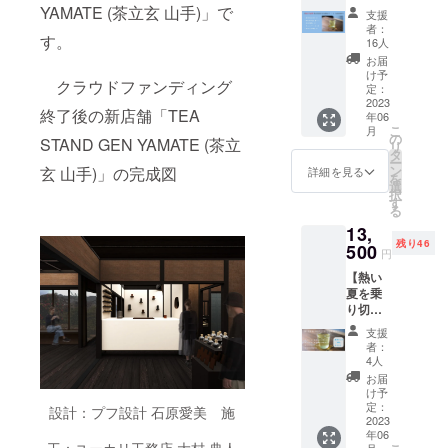
等のデ
夏を乗
のお手
YAMATE (茶立玄 山手)」で
[2024.6
ンと
支援
ザイン
り切る
紙×1 茶
] 「原材
者：
パッ
が異な
す。
新茶の
立玄山
16人
料及び
ケージ
る場合
ティー
手の
添加物
お届
等のデ
があり
セット
オープ
け予
等の食
ザイン
ますの
クラウドファンディング
応援支
ンと合
定：
品表示
が異な
で、あ
援！】
2023
わせ
はお届
る場合
終了後の新店舗「TEA
らかじ
年06
・オリ
て、こ
け商品
があり
めご了
こ
月
ジナ
の度
の
のラベ
STAND GEN YAMATE (茶立
ますの
承くだ
リ
ル 新
ALL
タ
ルに表
で、あ
さ
ー
茶水出
ABOUT
ン
玄 山手)」の完成図
詳細を見る
記され
らかじ
い。」
を
し茶(煎
TEAと
選
ます。
めご了
択
茶
いう新
す
商品開
承くだ
る
ティー
しいお
封前に
さ
13,
バッグ
茶パッ
は必ず
い。」
残り46
5g×10
500
ケージ
お届け
円
包入
をイラ
のリ
【熱い
り)×1 ・
スト
ターン
夏を乗
オリジ
レー
に貼付
り切る
ナル
ターの
された
ティー
新茶水
林 青那
ラベル
支援
セット
出し茶
(はや
者：
や注意
応援支
(和紅茶
し・あ
4人
書きを
援！】
ティー
おな)さ
お届
ご確認
・オリ
バッグ
んと
け予
くださ
ジナ
5g×10
定：
アート
設計：プフ設計 石原愛美 施
い。」
ル 新
2023
包入
ディレ
※「実際
年06
茶水出
り)×1 ・
クター
にお届