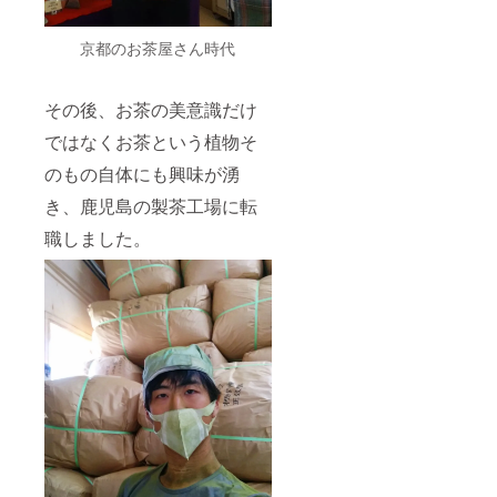
年の新
茶の試
飲。オ
京都のお茶屋さん時代
リジナ
ルパッ
ケージ
その後、お茶の美意識だけ
作り。
参加者
ではなくお茶という植物そ
の皆様
が手摘
のもの自体にも興味が湧
みされ
たお茶
き、鹿児島の製茶工場に転
を皆さ
んで製
職しました。
茶。そ
の日に
出来立
てをお
持ち帰
り頂け
ます。
※茶種の
ご指定
は承れ
ませ
ん。 お
1人様
10g〜