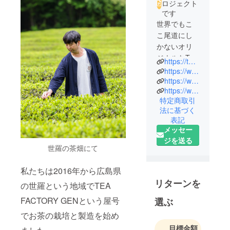
ロジェクト
です
世界でもこ
こ尾道にし
かないオリ
ジナルなTEA
https://tea-factory-gen.com/
STANDを広
https://www.instagram.com/tea_stand_gen.onomichi.yamate/
島の茶農家
https://www.instagram.com/tea_stand_gen.onomichi/
https://www.instagram.com/tea_factory_gen/
が作りま
特定商取引
す！
法に基づく
日本茶が身
表記
近に楽しめ
メッセー
る場所が日
ジを送る
本中、いや
世羅の茶畑にて
世界中に広
私たちは2016年から広島県
まってくれ
るきっかけ
リターンを
の世羅という地域でTEA
になるよう
FACTORY GENという屋号
選ぶ
に頑張りま
でお茶の栽培と製造を始め
す！どうか
そのきっか
目標金額