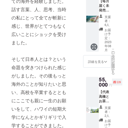
ての海外を経験しました。
【毎月
が変更
存] 賞味
にて保
表記さ
承くだ
木染め
届く未
になる
期限
存] 賞味
れま
さ
話す言葉、人、思考、当時
を専門
発売の
可能性
[2024.6
期限
す。商
い。」
にされ
瀬戸内
があり
] 「原材
[2024.1
品開封
支援
の私にとって全てが斬新に
ており
ブレン
ます。
料及び
2] 「原
者：
前には
ます。
ド
リター
6人
感じ、世界がとてつもなく
添加物
材料及
必ずお
製造過
ティー
ンの蓋
等の食
び添加
お届
届けの
程など
と日本
広いことにショックを受け
なし急
け予
品表示
物等の
リター
ででる
茶】 毎
定：
須と茶
はお届
食品表
ンに貼
お茶が
ました。
月1度、
2023
海と湯
け商品
示はお
付され
こんな
年08
普段商
呑みは
のラベ
届け商
たラベ
こ
にも綺
月
品化・
の
作家も
ルに表
品のラ
ルや注
リ
麗に染
販売し
タ
のでは
記され
ベルに
意書き
そして日本人とは？という
ー
められ
ていな
ン
なくプ
詳細を見る
ます。
表記さ
をご確
を
るとは
い希少
選
ロダク
商品開
れま
命題を突きつけられた感じ
認くだ
択
驚きと
な瀬戸
す
トとな
封前に
す。商
さ
る
しかい
内なら
がしました。その後もっと
ります
は必ず
品開封
い。」
いよう
55,
ではの
ことご
お届け
前には
※「実際
がない
残り5
ブレン
海外のことが知りたいと思
000
了承下
のリ
必ずお
円
にお届
です。
ド
さい ※
ターン
届けの
けする
【プロ
い、高校を卒業するととも
【代表
ティー
リター
に貼付
リター
リター
フィー
高橋と
と日本
ン商品
された
ンに貼
ンと
にここでも親に一生のお願
ル】 林
お茶摘
茶を定
の保存
ラベル
付され
パッ
青那 (は
みとお
期便さ
方法
や注意
たラベ
支援
いをして、ハワイの短期大
ケージ
やし・
茶作り
せて頂
[直射日
者：
書きを
ルや注
等のデ
あおな)
体験】
きま
2人
光・高
学になんとかギリギリで入
ご確認
意書き
ザイン
1989年
2023年
す。
温多湿
お届
くださ
をご確
が異な
生ま
6月3日
例）8月
学することができました。
け予
を避け
い。」
認くだ
る場合
れ。画