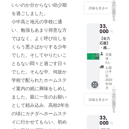
ケージ
リ
ナル蓋
ありま
干形が
タ
プロダ
必ずお
いいのか分からない幼少期
が刻ま
等のデ
ー
なし急
す。 ※
変更に
ン
クトと
詳細を見る
届けの
れたロ
ザイン
を
須×1 ・
トート
なる可
選
なりま
を過ごしました。
リター
ゴデザ
が異な
択
オリジ
は一つ
能性が
す
すこと
ンに貼
インに
る場合
る
ナル茶
小中高と地元の学校に通
一つ手
ありま
ご了承
付され
なって
があり
33,
海×1 ・
染めで
す。リ
下さい
たラベ
おりま
ますの
い、勉強もあまり得意な方
オリジ
000
すの
ターン
※リター
ルや注
円
す。 そ
で、あ
ナル湯
で、画
の蓋な
ン商品
意書き
してお
らかじ
ではなく、よく呼び出しを
【全力
呑み×1
面で見
し急須
の保存
をご確
茶染め
めご了
応援】
・茶葉
た色と
と茶海
方法
認くだ
は、茶
くらう悪さばかりする少年
承くだ
・感謝
（煎
は若干
は作家
[直射日
さ
立玄山
さ
を込め
茶）
異なる
もので
光・高
でした。そしてやりたいこ
い。」
支援
手でも
い。」
たお礼
50g×1
色合い
はなく
温多湿
者：
※「実際
使用さ
のお手
・茶葉
になる
プロダ
0人
ともない悶々と過ごす日々
を避け
にお届
せてい
紙とお
（和紅
可能性
クトと
冷暗所
お届
けする
ただ
茶手拭
でした。そんな中、何故か
茶）
があり
なりま
け予
にて保
リター
く、座
いをお
50g×1
定：
ます。
すこと
存] 賞味
ンと
卓の
学校で配られたホームステ
送りさ
2023
・お礼
※お茶リ
ご了承
期限
パッ
ロープ
年06
せて頂
のお手
ターン
下さい
[2024.1
ケージ
の茶染
こ
イ案内の紙に興味をしめし
月
きま
紙×1 ※
の
商品の
※リター
2] 「原
等のデ
めを手
リ
す。
写真の
タ
保存方
ン商品
材料及
ザイン
ました。親に一生のお願い
がけら
ー
蓋なし
ン
法 [直
の保存
詳細を見る
び添加
が異な
れてい
を
急須と
選
射日
方法
として頼み込み、高校2年生
物等の
る場合
るWUY
択
茶海と
す
光・高
[直射日
食品表
があり
さんに
る
湯呑み
の頃にカナダへホームステ
温多湿
光・高
示はお
ますの
お願い
33,
は作る
を避け
温多湿
届け商
で、あ
しまし
イに行かせてもらい、初め
000
工程で
冷暗所
を避け
品のラ
円
らかじ
た。大
若干形
にて保
冷暗所
ベルに
めご了
阪で草