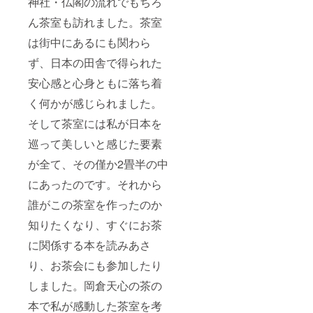
神社・仏閣の流れでもちろ
なった
ますの
茶畑
ん茶室も訪れました。茶室
で、あ
は、1年
らかじ
で1番綺
は街中にあるにも関わら
めご了
麗な景
承くだ
色だと
ず、日本の田舎で得られた
さ
感じて
い。」
いま
安心感と心身ともに落ち着
閉じる
す。 耳
く何かが感じられました。
をすま
せば鳥
そして茶室には私が日本を
のさえ
ずり
巡って美しいと感じた要素
や、風
が通っ
が全て、その僅か2畳半の中
て木々
が揺れ
にあったのです。それから
る音、
瑞々し
誰がこの茶室を作ったのか
い茶葉
知りたくなり、すぐにお茶
の触感
や青い
に関係する本を読みあさ
香り。
五感で
り、お茶会にも参加したり
心地よ
さを感
しました。岡倉天心の茶の
じられ
る環境
本で私が感動した茶室を考