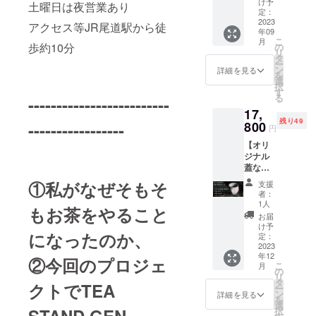
・所要
のお茶
け予
ラベル
記され
土曜日は夜営業あり
阪で草
林 青那
時間
定：
でも一
や注意
ます。
木染め
(はや
2023
1~2時間
種類お
アクセス等JR尾道駅から徒
書きを
商品開
を専門
年09
し・あ
・支援
飲み頂
ご確認
封前に
にされ
こ
月
おな) さ
者の交
歩約10分
の
けます)
くださ
は必ず
ており
リ
んによ
通費や
タ
・お礼
い。」
お届け
ます。
ー
るオリ
滞在費
ン
のお手
詳細を見る
※「実際
のリ
製造過
を
ジナル
につい
選
紙×1 ※
にお届
ターン
程など
択
ロゴデ
て (現地
す
ティー
けする
に貼付
ででる
る
-------------------------
ザイン
までの
チケッ
リター
された
お茶が
17,
のお茶
交通手
トの有
ンと
ラベル
こんな
残り49
染めグ
800
-----------------
段など
効期限
パッ
円
や注意
にも綺
レー
は自己
は2023
ケージ
書きを
麗に染
【オリ
トート
負担と
年12月
等のデ
ご確認
められ
ジナル
×1 ・林
なりま
末日ま
ザイン
くださ
るとは
蓋なし
青那 (は
す) 支
で ※リ
が異な
い。」
驚きと
急須と
やし・
援後、
ターン
①私がなぜそもそ
る場合
支援
※「実際
しかい
お茶の
あおな)
スケ
商品の
者：
があり
にお届
いよう
セッ
さんに
ジュー
1人
保存方
ますの
けする
もお茶をやること
がない
ト】 ・
よるオ
ル調整
法 [直
お届
で、あ
リター
です。
オリジ
リジナ
が難し
け予
射日
らかじ
ンと
【プロ
になったのか、
ナル蓋
ルロゴ
定：
い方は
光・高
めご了
パッ
フィー
なし急
2023
デザイ
違った
温多湿
承くだ
ケージ
ル】 林
年12
須×1 ・
ンのお
②今回のプロジェ
特典で
を避け
さ
等のデ
こ
青那 (は
月
茶葉
茶染め
の
のリ
冷暗所
い。」
ザイン
リ
やし・
（煎
茶色
タ
ターン
にて保
クトでTEA
が異な
ー
あおな)
茶）
トート
ン
となり
詳細を見る
存] 賞味
る場合
を
1989年
50g×1
×1 ・お
選
ますこ
期限
があり
択
生ま
・茶葉
礼のお