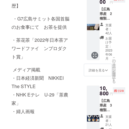
ティー
00
円
歴】
チケッ
【広島
ト
県産 2
×2(TEA
・G7広島サミット各国首脳
種類の
STAND
新茶飲
GEN
支援
のお食事にて お茶を提供
み比べ
YAMAT
者：
セット
E (茶立
42人
のお返
玄 山手)
お届
・茶花茶「2022年日本茶ア
し】 ・
で使え
け予
2023年
るチ
定：
ワードファイ ンプロダク
度 で
2023
ケッ
年06
きたて
ト。ど
ト賞」
こ
月
の新茶
のお茶
の
リ
（煎
でも一
タ
ー
メディア掲載
茶）
種類お
ン
詳細を見る
を
（広島
飲み頂
選
択
・日本経済新聞 NIKKEI
県産）
けます)
す
る
（20g）
・お礼
The STYLE
10,
×1 ・
のお手
残り29
2023年
800
紙 ※新
・NHK Eテレ U-29「茶農
円
度 で
茶はで
【広島
きたて
きたて
家」
県産 3
の新茶
を最優
種類の
（和紅
・婦人画報
先で送
新茶飲
茶)（広
らせて
支援
み比べ
島県
頂きま
者：
セット
産）
す。お
21人
のお返
（20g）