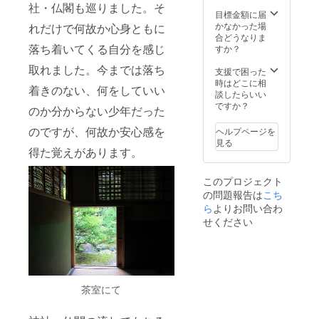
てをそ
能です
8月から
社・仏閣も巡りました。そ
す。 ※
の日に
のでぜ
2024年
目標金額に届
トート
持ち帰
ひこの
7月まで
かなかった場
れだけで何故か心身ともに
は一つ
るとい
機会に
12ヶ月
合どうなりま
一つ手
うもの
どう
落ち着いてくる自分を感じ
間(合計
すか？
染めで
です。
ぞ！ 数
12便)毎
すの
取れました。今までは落ち
ご自身
の目安
月10日
支援で困った
で、画
で摘ま
30g袋入
を目安
時はどこに相
着きのない、何をしていい
面で見
れたお
り 50
に発送
談したらいい
た色と
茶をご
袋 ※お
致しま
ですか？
のか分からない少年だった
は若干
家族や
茶は広
す。 合
異なる
お友達
島県産
計24種
のですが、何故か安心感を
ヘルプページを
色合い
と摘ん
以外の
類のお
見る
になる
だ日の
ものに
茶を送
得た覚えがあります。
可能性
ことを
なりま
らせて
があり
話しな
すので
頂きま
このプロジェクト
ます。
がら飲
ご了承
す。
※「実際
の問題報告は
こち
むのも
願いま
にお届
良いか
す。 販
ら
よりお問い合わ
けする
もしれ
売用の
せください
リター
ません
場合は
ンと
ね。 ぷ
食品表
パッ
るツヤ
示ラベ
ケージ
の新芽
ルも貼
等のデ
によっ
り付け
ザイン
て鮮や
てご用
茶室にて
が異な
かで明
意致し
る場合
るく
ます。
があり