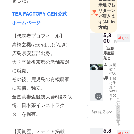
ました。
未達でも
けになるよ
リターン
うにご支援
TEA FACTORY GEN公式
が届きま
の程宜しく
す
(All-in
ホームページ
お願い致し
方式)
5,8
【代表者プロフィール】
残り38
00
円
高橋玄機(たかはしげんき)
【広島
広島県安芸郡出身。
県産新
茶と
大学卒業後京都の老舗茶舗
ティー
支援
チケッ
者：
に就職、
トセッ
62人
ト】 ・
その後、鹿児島の有機農家
お届
2023年
け予
度 で
に転職、独立。
定：
きたて
2023
年06
全国茶審査競技大会6段を取
の新茶
こ
月
（広島
の
リ
得、日本茶インストラク
県産）
タ
ー
（20g）
ン
詳細を見る
ターを保有。
を
×1 ・茶
選
択
立玄
す
る
山手で
5,8
使える
【受賞歴、メディア掲載
残り58