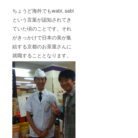
ひお越
しくだ
ちょうど海外でもwabi, sabi
さい。
※お茶の
という言葉が認知されてき
生育に
よって
ていた頃のことです。それ
は1番茶
の遅れ
がきっかけで日本の美が集
芽もし
くは2番
結する京都のお茶屋さんに
茶を摘
就職することとなります。
む可能
性があ
ること
をご了
承願い
ます。
●日付：
6/3(土)
雨の場
合は
6/4(日)
●内容：
お茶摘
み、茶
工場見
学。各
種2023