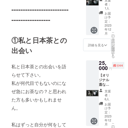
等の食
支援
けする
ション
茶海と
50g×1
下さい
浩之さ
者：
品表示
リター
-------------------------
を手掛
お茶の
・茶葉
※リター
1人
んに願
はお届
ンと
ける。
セッ
（和紅
ン商品
いさせ
お届
け商品
パッ
2016年
ト】 ・
茶）(国
-----------------
の保存
け予
ていた
のラベ
ケージ
より画
オリジ
産)
定：
方法
だきま
ルに表
等のデ
家とし
ナル蓋
2023
50g×1
[直射日
した。
記され
ザイン
年12
ても活
なし急
・お礼
光・高
&プレミ
ます。
が異な
こ
月
動をは
須×1 ・
のお手
の
温多湿
アムや
商品開
る場合
リ
①私と日本茶との
じめ、
オリジ
紙×1 ※
タ
を避け
ポパイ
封前に
があり
ー
墨汁と
ナル茶
写真の
ン
冷暗所
詳細を見る
の表紙
は必ず
ますの
を
出会い
筆によ
海×1 ・
蓋なし
選
にて保
をも手
お届け
で、あ
択
る抽象
茶葉
急須,茶
す
存] 賞味
がけら
のリ
らかじ
る
画など
（煎
海,湯呑
期限
れた青
ターン
めご了
25,
を国内
茶）
みは作
[2024.1
那さん
に貼付
承くだ
私と日本茶との出会いを語
残り44
外で発
50g×1
000
る工程
2] 「原
が描く
円
された
さ
表す
・茶葉
で若干
材料及
墨は私
ラベル
い。」
らせて下さい。
【オリ
る。 ※
（和紅
形が変
び添加
の思い
や注意
ジナル
トート
茶）
更にな
物等の
描くお
私が何代目でもないのにな
書きを
蓋なし
はお茶
50g×1
る可能
食品表
茶の世
ご確認
急須と
染めの
・お礼
性があ
示はお
ぜ急にお茶なの？と思われ
界と、
支援
くださ
茶海と
色は天
のお手
りま
届け商
者：
とても
い。」
湯呑み
然由来
紙×1 ※
た方も多いかもしれませ
す。 リ
6人
品のラ
合致し
※「実際
とお茶
ですの
写真の
ターン
ベルに
お届
てお
にお届
のコン
ん。
で、使
蓋なし
の蓋な
け予
表記さ
り、い
けする
プリー
用中に
急須と
定：
し急須
れま
ままで
リター
トセッ
2023
色が変
茶海は
は作家
す。商
にない
ンと
年12
ト】 ・
化する
作る工
もので
品開封
千利休
パッ
私はずっと自分が何をして
こ
月
オリジ
恐れが
程で若
の
はなく
前には
の言葉