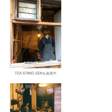
たいお
茶はこ
ちらで
用意し
ます。
TEA STAND GENを改装中