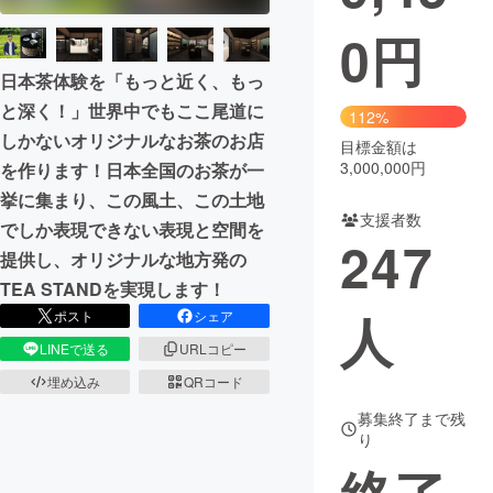
0
円
まちづくり・地域活性化
日本茶体験を「もっと近く、もっ
CAMPFIRE for Social Good
CAMPFIRE Creation
と深く！」世界中でもここ尾道に
112%
しかないオリジナルなお茶のお店
CAMPFIREふるさと納税
machi-ya
コミュニティ
目標金額は
3,000,000円
を作ります！日本全国のお茶が一
挙に集まり、この風土、この土地
支援者数
でしか表現できない表現と空間を
247
提供し、オリジナルな地方発の
TEA STANDを実現します！
人
ポスト
シェア
LINEで送る
URLコピー
埋め込み
QRコード
募集終了まで残
り