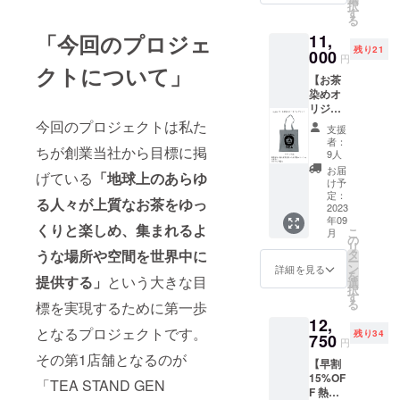
品表示
択
ターン
産）
す
料及び
はお届
る
費用が
（20g）
添加物
け商品
「今回のプロジェ
11,
かから
×1 ・お
等の食
のラベ
残り21
ない
000
礼のお
品表示
ルに表
円
分、
クトについて」
手紙×1
はお届
記され
【お茶
サービ
※新茶は
け商品
ます。
染めオ
ス 手数
できた
のラベ
商品開
リジナ
料を除
てを最
ルに表
封前に
ルトー
今回のプロジェクトは私た
いて全
優先で
記され
は必ず
支援
トとお
て大切
送らせ
ます。
者：
お届け
ちが創業当社から目標に掲
茶セッ
に活動
て頂き
9人
商品開
のリ
トのお
内容に
ます。
封前に
お届
ターン
げている
「地球上のあらゆ
返し】
活用さ
お早め
け予
は必ず
に貼付
・林 青
せてい
定：
にお飲
お届け
された
る人々が上質なお茶をゆっ
那 (はや
2023
ただき
み下さ
のリ
ラベル
年09
し・あ
ます。
い ※リ
くりと楽しめ、集まれるよ
ターン
や注意
こ
月
おな) さ
の
ターン
に貼付
書きを
リ
んによ
うな場所や空間を世界中に
タ
商品の
された
ご確認
ー
るオリ
ン
保存方
詳細を見る
ラベル
くださ
を
提供する」
という大きな目
ジナル
選
法 [直
や注意
い。」
択
ロゴデ
す
射日
書きを
※「実際
る
標を実現するために第一歩
ザイン
光・高
ご確認
にお届
12,
のお茶
温多湿
くださ
けする
となるプロジェクトです。
残り34
染め
750
を避け
い。」
円
リター
トート
冷暗所
※「実際
その第1店舗となるのが
ンと
【早割
×1 ・お
にて保
にお届
パッ
15%OF
茶葉×1
「TEA STAND GEN
存] 賞味
けする
ケージ
F 熱い
・お礼
期限
リター