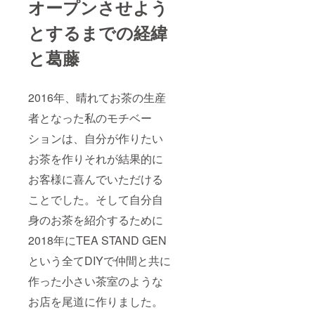
香水や
オープンさせよう
制汗剤
など、
とするまでの経緯
匂いの
強いも
と葛藤
のの持
ち込み
はご遠
慮くだ
2016年、晴れてお茶の生産
さい。
※素手で
者となった私のモチベー
収穫し
ていた
ションは、自分が作りたい
だきま
お茶を作りそれが結果的に
すの
で、手
お客様に喜んでいただける
への日
焼け止
ことでした。そして自分自
め, ハン
ドク
身のお茶を紹介するために
リーム
なども
2018年にTEA STAND GEN
NGです
という全てDIYで仲間と共に
●持ち
物：お
作った小さい茶室のような
弁当, タ
オルな
お店を尾道に作りました。
ど ※冷