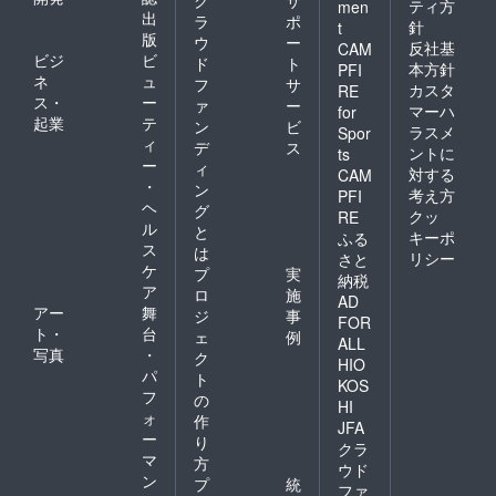
ク
サ
ティ方
men
出
ラ
ポ
針
t
版
ウ
ー
反社基
CAM
ビジ
ビ
ド
ト
本方針
PFI
ネ
ュ
フ
サ
カスタ
RE
ス・
ー
ァ
ー
マーハ
for
起業
テ
ン
ビ
ラスメ
Spor
ィ
デ
ス
ントに
ts
ー
ィ
対する
CAM
・
ン
考え方
PFI
ヘ
グ
クッ
RE
ル
と
キーポ
ふる
ス
は
リシー
さと
ケ
プ
実
納税
ア
ロ
施
AD
アー
舞
ジ
事
FOR
ト・
台
ェ
例
ALL
写真
・
ク
HIO
パ
ト
KOS
フ
の
HI
ォ
作
JFA
ー
り
クラ
マ
方
ウド
ン
プ
統
ファ