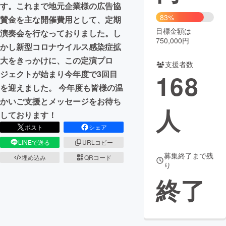
す。これまで地元企業様の広告協
83%
賛金を主な開催費用として、定期
まちづくり・地域活性化
目標金額は
演奏会を行なっておりました。し
750,000円
かし新型コロナウイルス感染症拡
CAMPFIRE for Social Good
CAMPFIRE Creation
大をきっかけに、この定演プロ
支援者数
CAMPFIREふるさと納税
machi-ya
コミュニティ
ジェクトが始まり今年度で3回目
168
を迎えました。 今年度も皆様の温
かいご支援とメッセージをお待ち
人
しております！
ポスト
シェア
LINEで送る
URLコピー
募集終了まで残
埋め込み
QRコード
り
終了