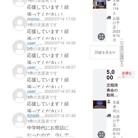
1件
の支援者です
配信 ・
者：
応援しています！頑
動画内
118
容：定
人
張ってください！
期演奏
お届
momo_moka
2023/07/14 17:03
会当日
け予
1件
の支援者です
の演奏
定：
応援しています！頑
2023
動画 ・
年10
収録時
張ってください！
こ
月
間：約2
の
user_c11a1f46dd14
2023/07/14 16:26
リ
時間 ・
タ
2件
の支援者です
ー
視聴有
ン
詳細を見る
を
応援しています！頑
効期
選
択
限：
す
張ってください！
る
2023年
user_7e3c05390284
2023/07/14 08:57
5,0
10月頃
1件
の支援者です
在庫な
00
を予
し
円
応援しています！頑
定〜1週
定期演
張ってください！
間の期
奏会の
user_a8060353f084
2023/07/14 07:48
間限定
動画配
配信(確
3件
の支援者です
信と動
定次第
支援
応援しています！頑
画内で
メール
者：
の支援
張ってください！
にてご
30人
者名の
92dd5c7cdda4
2023/07/14 07:48
連絡い
お届
ご紹介
たしま
け予
1件
の支援者です
（ス
定：
す) ・提
中学時代にお世話に
タッフ
2023
供方
年10
ロール
なったので、少しです
法：視
こ
月