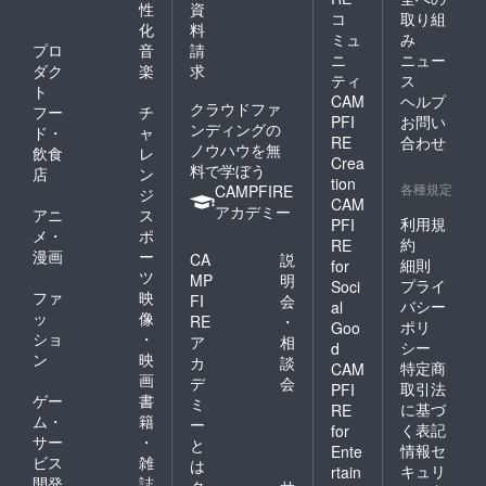
性
資
コ
取り組
化
料
ミュ
み
プロ
音
請
ニ
ニュー
ダク
楽
求
ティ
ス
ト
CAM
ヘルプ
クラウドファ
フー
チ
PFI
お問い
ンディングの
ド・
ャ
RE
合わせ
ノウハウを無
飲食
レ
Crea
料で学ぼう
店
ン
tion
各種規定
CAMPFIRE
ジ
CAM
アカデミー
アニ
ス
利用規
PFI
メ・
ポ
約
RE
漫画
ー
CA
説
細則
for
ツ
MP
明
プライ
Soci
ファ
映
FI
会
バシー
al
ッ
像
RE
・
ポリ
Goo
ショ
・
ア
相
シー
d
ン
映
カ
談
特定商
CAM
画
デ
会
取引法
PFI
ゲー
書
ミ
に基づ
RE
ム・
籍
ー
く表記
for
サー
・
と
情報セ
Ente
ビス
雑
は
キュリ
rtain
開発
誌