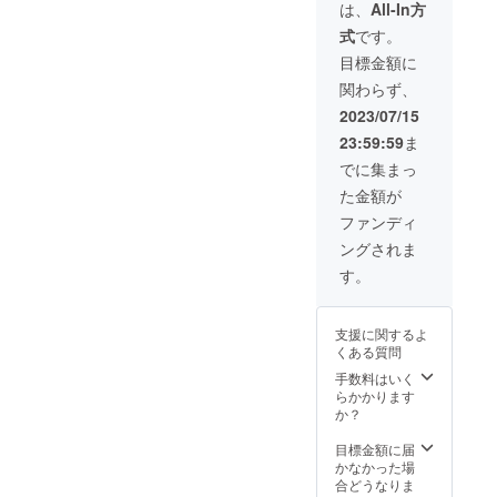
時間 ・
方法：
は、
All-In方
視聴有
視聴用
式
です。
効期
のURL
限：
をメー
目標金額に
2023年
ルで送
関わらず、
10月頃
信。 ・
を予
支援者
2023/07/15
定〜1週
名を備
23:59:59
ま
間の期
考欄に
間限定
記載し
でに集まっ
配信(確
てくだ
た金額が
定次第
いさい
メール
（全角
ファンディ
にてご
15字以
ングされま
連絡い
内、公
たしま
序良俗
す。
す) ・提
に反す
供方
るもの
法：視
は不
支援に関するよ
聴用の
可） ※
くある質問
URLを
備考欄
メール
への記
手数料はいく
で送
載内容
らかかります
信。 ・
をその
か？
支援者
ままご
名を備
紹介い
目標金額に届
考欄に
たしま
かなかった場
ご入力
すので
合どうなりま