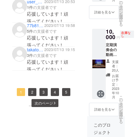
風順不
user_67174a558d94
2023/07/13 20:53
の
聴用の
が恩返しです。頑張っ
リ
同） ・
1件
の支援者です
タ
URLを
ー
動画内
てください！楽しみに
ン
メール
詳細を見る
応援しています！頑
を
容：定
選
で送
しています！
択
張ってください！
期演奏
す
信。 ・
る
77b8188acc94
2023/07/13 19:58
会当日
本リ
10,
の演奏
5件
の支援者です
ターン
在庫な
動画 ・
000
し
の内容
応援しています！頑
円
収録時
を無断
張ってください！
定期演
間：約2
で転
takatomo3
2023/07/13 19:15
奏会の
時間 ・
載・公
動画配
3件
の支援者です
視聴有
開する
信と動
効期
応援しています！頑
ことは
支援
画内で
限：
禁止で
者：
張ってください！
の支援
2023年
20人
す。 そ
者名の
10月頃
の他、
お届
ご紹介
を予
け予
お問合
（1件づ
定〜1週
定：
せ等
つの掲
2023
間の期
CAMPF
1
2
3
4
5
年10
載） ・
間限定
IREメッ
こ
月
動画内
配信
の
セージ
リ
次のページ
容：定
（確定
タ
...
機能で
ー
期演奏
次第
ン
詳細を見る
やり取
を
会当日
メール
選
りさせ
択
の演奏
にてご
す
て頂き
る
動画 ・
連絡し
このプロ
ます
収録時
ます）
ジェクト
間：約2
・提供