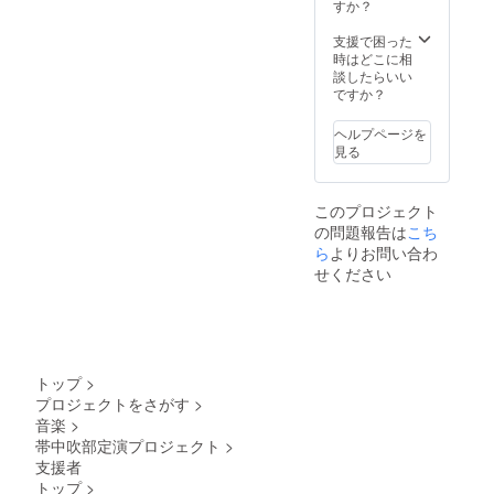
くださ
お間違
すか？
い。(全
いのな
角30字
いよう
支援で困った
以内程
お願い
時はどこに相
度、公
しま
談したらいい
序良俗
す。 ・
ですか？
に反す
本リ
るもの
ターン
ヘルプページを
は不可)
の内容
見る
企業様
を無断
向けに
で転
企業ロ
載・公
このプロジェクト
ゴ掲載
開する
の問題報告は
こち
も可能
ことは
です。
ら
よりお問い合わ
禁止で
(ロゴ画
す。 そ
せください
像の受
の他、
け渡し
お問合
や調整
せ等
につい
CAMPF
ては
IREメッ
メール
セージ
トップ
>
にてや
機能で
プロジェクトをさがす
>
り取り
やり取
音楽
>
させて
りさせ
いただ
帯中吹部定演プロジェクト
>
て頂き
きます)
ます
支援者
※備考欄
トップ
>