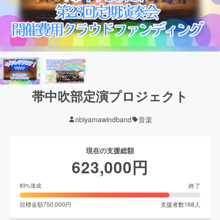
帯中吹部定演プロジェクト
obiyamawindband
音楽
現在の支援総額
623,000
円
終了
83
%達成
目標金額
750,000
円
支援者数
168
人