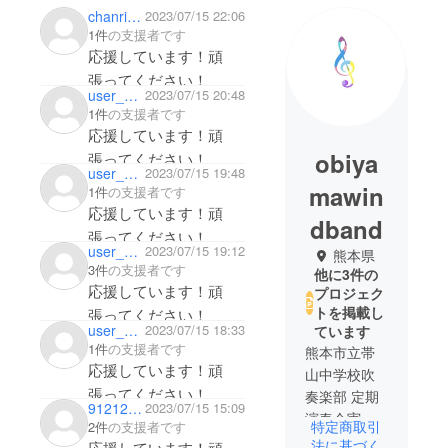
chanrinchan
2023/07/15 22:06
1件
の支援者です
応援しています！頑
張ってください！
user_a0fb4ff3e624
2023/07/15 20:48
1件
の支援者です
応援しています！頑
obiya
張ってください！
user_478762d36d54
2023/07/15 19:48
mawin
1件
の支援者です
応援しています！頑
dband
張ってください！
user_4b37781f7ae4
2023/07/15 19:12
熊本県
3件
の支援者です
他に3件の
応援しています！頑
プロジェク
トを掲載し
張ってください！
user_289db95bd004
2023/07/15 18:33
ています
1件
の支援者です
熊本市立帯
応援しています！頑
山中学校吹
張ってください！
奏楽部 定期
9121253mai
2023/07/15 15:09
演奏会実行
特定商取引
2件
の支援者です
委員会で
法に基づく
応援しています！頑