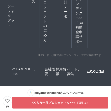
ス
ロ
計
ン
ソー
ジ
デ
ディ
シャ
ェ
ー
ング
ル
ク
タ
mac
グッ
ト
hi-ya
ド
の
補助
広
金申
め
請サ
方
ポー
ト
「QRコード」は株式会社デンソーウェーブの登録商標です。
© CAMPFIRE,
会社概
採用情
パートナー
Inc.
要
報
募集
obiyamawindband
さんへアンコール
もう一度プロジェクトをやってほしい
27