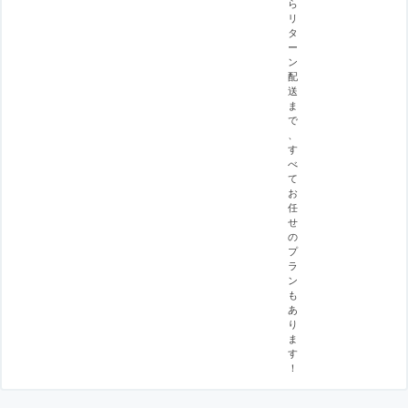
ら
リ
タ
ー
ン
配
送
ま
で
、
す
べ
て
お
任
せ
の
プ
ラ
ン
も
あ
り
ま
す
！