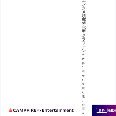
ン
タ
メ
領
域
特
化
型
ク
ラ
フ
ァ
ン
手
数
料
0
円
か
ら
実
施
可
能
。
企
画
掲載
無料
か