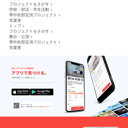
への記
プロジェクトをさがす
>
載内容
学校・部活・学生活動
>
をその
帯中吹部定演プロジェクト
>
ままご
紹介い
支援者
たしま
トップ
>
すの
プロジェクトをさがす
>
で、お
舞台・公演
>
間違い
帯中吹部定演プロジェクト
>
のない
ようお
支援者
願いし
ます。
・本リ
ターン
の内容
を無断
で転
載・公
開する
ことは
禁止で
す。 そ
の他、
お問合
せ等
CAMPF
IREメッ