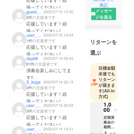
す。部員の
表記
張ってください！
メッセー
保護者で運
guestd73999929574
2023/07/15 13:00
ジを送る
3件
の支援者です
営しており
応援しています！頑
ます。
張ってください！
子ども達に
user_a3351dc5f0c4
2023/07/15 10:04
とって生涯
1件
の支援者です
リターンを
輝き続ける
応援しています！頑
大きな経験
選ぶ
張ってください！
となる事を
day88
2023/07/15 00:43
信じて、今
91件
の支援者です
目標金額
年も定期演
演奏会楽しみにしてま
未達でも
奏会が開催
す!!
リターン
S_koga
2023/07/14 22:13
できるよう
応援しています！頑
が届きま
2件
の支援者です
に頑張りま
す
(All-in
張ってください！
応援しています！頑
方式)
す。
張ってください！
帯山中/吹奏
1,0
user_a7dc5f90ec14
2023/07/14 20:52
00
楽
円
3件
の支援者です
応援しています！頑
定期演
奏会の
張ってください！
期間限
user_490f1d915c74
2023/07/14 19:21
定動画
支援