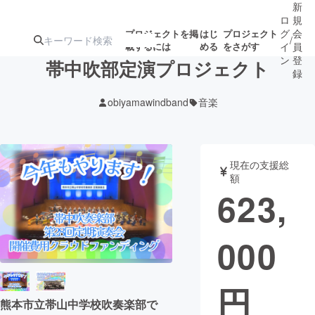
新
ロ
規
グ
会
プロジェクトを掲
はじ
プロジェクト
/
載するには
める
をさがす
イ
員
ン
登
帯中吹部定演プロジェクト
録
obiyamawindband
音楽
人気のプロ
注目のリ
注目の新着プロ
募集終了が近いプ
もうすぐ公開
ジェクト
ターン
ジェクト
ロジェクト
されます
現在の支援総
額
アート・写真
音楽
623,
テクノロジー・ガジェット
ゲーム・サ
000
映像・映画
書籍・雑誌
円
ビジネス・起業
チャレンジ
熊本市立帯山中学校吹奏楽部で