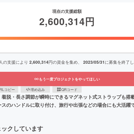
現在の支援総額
2,600,314
円
人の支援により
2,600,314
円の資金を集め、
2023/05/31
に募集を終了し
もう一度プロジェクトをやってほしい
RLコピー
埋め込み
QRコード
た、着脱・長さ調節が瞬時にできるマグネット式ストラップも
ケースのハンドルに取り付け、旅行や出張などの場合にも大活躍
ェックしています