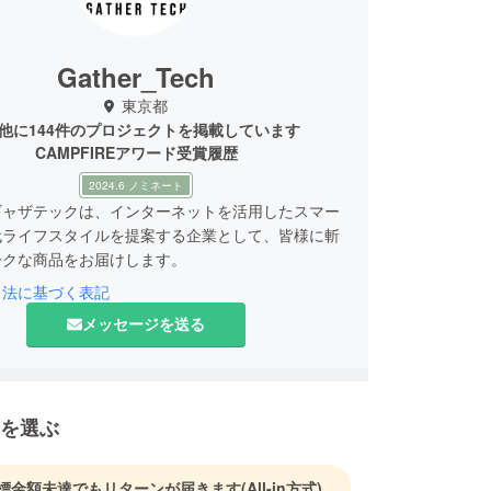
Gather_Tech
東京都
他に144件のプロジェクトを掲載しています
CAMPFIREアワード受賞履歴
2024.6 ノミネート
ギャザテックは、インターネットを活用したスマー
代ライフスタイルを提案する企業として、皆様に斬
ークな商品をお届けします。
引法に基づく表記
弊社は数多くの海外メーカーと代理店契約を結び、
メッセージを送る
商品を価値ある価格で皆様にお届けするための、日
出をサポートしています。
売だけでなく運営にまで関わることで、日本の皆様
を選ぶ
を十分に満たす製品をご提供し続けることが弊社の
っております。
標金額未達でもリターンが届きます
(All-in方式)