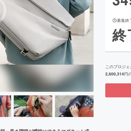
募集終
CAMPFIRE for Social Good
CAMPFIRE Creation
終
CAMPFIREふるさと納税
machi-ya
コミュニティ
このプロジェ
2,600,314
円