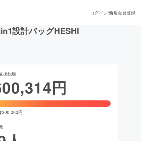
ログイン
/
新規会員登録
1設計バッグHESHI
うすぐ公開されます
支援総額
プロダクト
600,314
円
ファッション
スポーツ
00,000円
数
ア
ソーシャルグッド
9
人