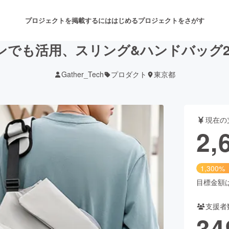
プロジェクトを掲載するには
はじめる
プロジェクトをさがす
でも活用、スリング&ハンドバッグ2in
Gather_Tech
プロダクト
東京都
注目のリターン
注目の新着プロジェクト
募集終了が近いプロジェクト
も
現在の
音楽
舞台・パフォーマンス
2,
ゲーム・サービス開発
フード・飲食店
1,300%
書籍・雑誌出版
アニメ・漫画
目標金額は2
支援者
チャレンジ
ビューティー・ヘルスケ
34