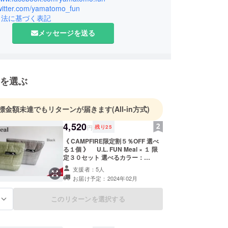
twitter.com/yamatomo_fun
にな」と思うことも多く、デザイン学校を卒業し
引法に基づく表記
を作るクリエイティブなことが好きだったので、自
メッセージを送る
い物は自分で作ってしまおうと思い、山ブランド【
OMO.FUN 】を立ち上げました。手にした方がワクワ
い嬉しい気持ちになるよう一つ一つ丁寧な物作り
いことにも柔軟にチャレンジすることを心がけてい
うぞよろしくお願い致します。
を選ぶ
標金額未達でもリターンが届きます
(All-in方式)
4,520
円
残り
25
《 CAMPFIRE限定割５％OFF 選べ
る１個 》 U.L. FUN Meal × １ 限
定３０セット 選べるカラー：
Black、Dark Green 一般販売予定
支援者：5人
価格：4,700円（税込・送料込）→
お届け予定：2024年02月
4,520円（税込・送料込） 発送：
2024年2月にお届け予定 ※ご注文状
況、使用部材の供給状況、製造工程
このリターンを選択する
る
上の都合等により出荷時期が遅れる
場合があります。 ※仕様・デザイン
が変更になる可能性がございます。