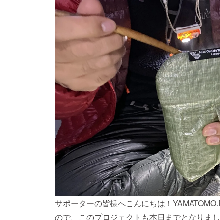
始めたました。どちらも特典付きですので、こ
ニュースレターhttps://eepurl.com/hKuQR9LINEht
Instagram、Twitter、Threadsのフォ
https://www.facebook.com/yamatomo.funhttps://
ter.com/yamatomo_funhttps://www.thread
プページでは、少しずつ登山やハイク、アウト
増やしております。ぜひこちらもご覧頂けます
⬇︎⬇︎⬇︎https://www.yamatomo.fun/
ます。YAMATOMO.FUN山下知子
サポーターの皆様へこんにちは！YAMATOMO
ので、このプロジェクトも本日までとなりまし