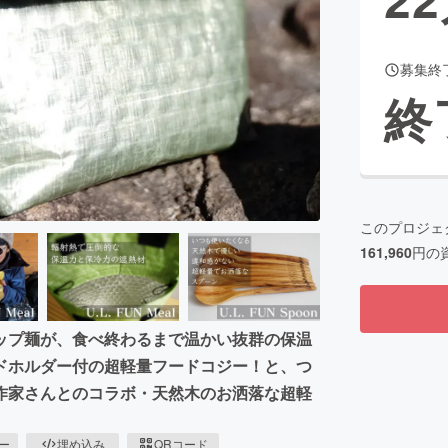
募集終
CAMPFIRE for Social Good
CAMPFIRE Creation
終
CAMPFIREふるさと納税
machi-ya
コミュニティ
このプロジェ
161,960
円の
ップ麺が、食べ終わるまで温かい抜群の保温
ドホルダー付の超軽量フードコジー！と、つ
作家さんとのコラボ・天然木のお洒落な超軽
ピー
埋め込み
QRコード