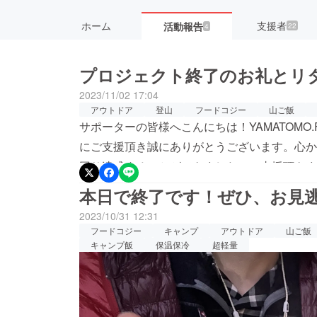
ホーム
支援者
活動報告
22
4
プロジェクト終了のお礼とリ
2023/11/02 17:04
アウトドア
登山
フードコジー
山ご飯
サポーターの皆様へこんにちは！YAMATOMO
にご支援頂き誠にありがとうございます。心か
回り達成することができました。ご支援頂きま
ドで、YAMATOMO.FUNならではのデザイ
本日で終了です！ぜひ、お見
後のリターンのお届けまでのスケジュールです。202
2023/10/31 12:31
2023年11月【U.L. FUN Spoon】製作依頼202
フードコジー
キャンプ
アウトドア
山ご飯
月 リターンの検品・発送予定もし、お届け先
キャンプ飯
保温保冷
超軽量
ジの「メッセージを送る」から11月末までにご連
は、最新情報やお得情報をニュースレターご登
ひこの機会にご登録頂けますと幸いです。また