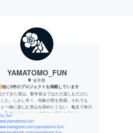
YAMATOMO_FUN
岩手県
他に3件のプロジェクトを掲載しています
続けてきた登山、数年前まではただ楽しむだけに
ました。しかし年々、年齢の壁を実感。それでも
ーと一緒に楽しむ登山を諦めたくない、亀足で体力
ない私でもなんとかして好きな登山を続けたい、そ
mo_fun
矢先にU.L.(ultralight)カルチャーに出会いまし
/www.yamatomo.fun
U.L.にシフトするも、既存の登山ギアでは満足で
/www.instagram.com/yamatomo.fun/
/www.facebook.com/yamatomo.fun
う少しこうだと良いのに」とか、「こんなのあった