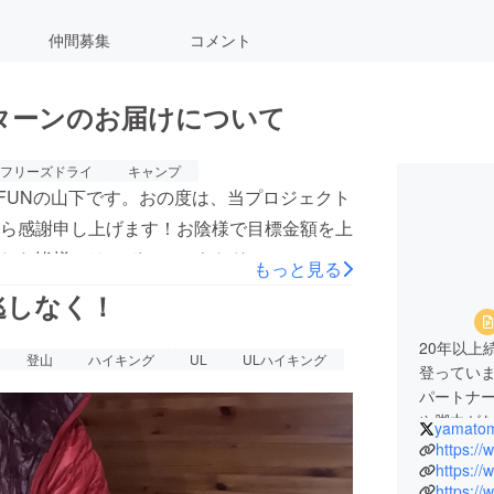
仲間募集
コメント
ターンのお届けについて
フリーズドライ
キャンプ
.FUNの山下です。おの度は、当プロジェクト
ら感謝申し上げます！お陰様で目標金額を上
した皆様には、ぜひ、アウトドアのフィール
もっと見る
ンとギミックを楽しんで頂けますと幸いです。今
逃しなく！
3年11月【U.L. FUN Meal】製作開始
20年以上
4年2月【U.L. FUN Spoon】納品予定2024年2
登山
ハイキング
UL
ULハイキング
登ってい
の変更がございましたら、プロジェクトペー
パートナ
絡をお願い致します。YAMATOMO.FUNで
や脚力が
yamato
録者に優先してお伝えしておりますので、ぜ
う思っていた
https:/
た。徐々に
https:/
、お気軽にお問い合わせ頂けるようLINEを
https:/
きず「も