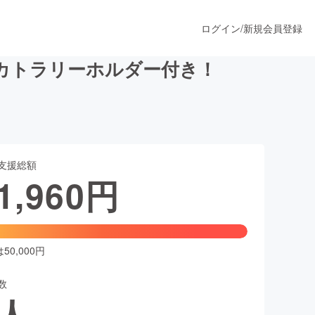
ログイン
/
新規会員登録
カトラリーホルダー付き！
うすぐ公開されます
支援総額
プロダクト
1,960
円
ファッション
スポーツ
0,000円
数
ア
ソーシャルグッド
人