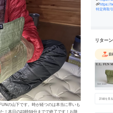
の機会にぜひご利用頂けますと幸いです！
https://
ら良いの
特定商取
tps://lin.ee/VT9YY6u▶︎Facebookや
元々何か
ローといいねも頂けると嬉しいです。！
分の欲し
YAMAT
www.instagram.com/yamatomo.fun/https://twit
クし楽し
s.net/@yamatomo.fun▶︎YAMATOMO.FUNのショッ
と、新し
ドアで使える新しい商品、こだわりの商品を
ます。ど
リターン
と幸いです！
今後ともYAMATOMO.FUNを何卒よろしくお願い申し上げ
目
詳細を見
.FUNの山下です。時が経つのは本当に早いも
た！本日の23時59分までで終了です！お陰