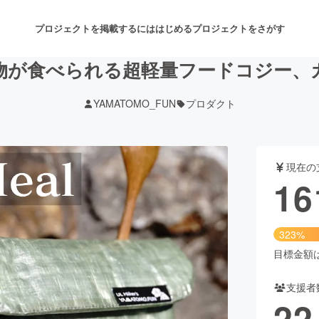
プロジェクトを掲載するには
はじめる
プロジェクトをさがす
物が食べられる超軽量フードコジー、
YAMATOMO_FUN
プロダクト
注目のリターン
注目の新着プロジェクト
募集終了が近いプロジェクト
も
現在の
音楽
舞台・パフォーマンス
16
ゲーム・サービス開発
フード・飲食店
323%
書籍・雑誌出版
アニメ・漫画
目標金額は5
支援者
チャレンジ
ビューティー・ヘルスケ
22