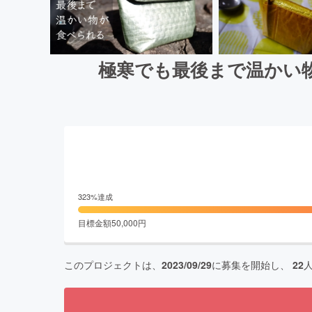
極寒でも最後まで温かい
323
%達成
目標金額
50,000
円
このプロジェクトは、
2023/09/29
に募集を開始し、
22