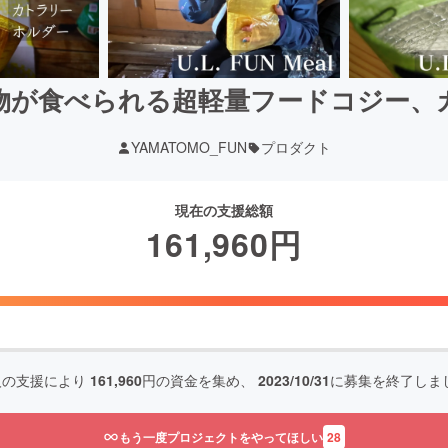
物が食べられる超軽量フードコジー、
YAMATOMO_FUN
プロダクト
現在の支援総額
161,960
円
人の支援により
161,960
円の資金を集め、
2023/10/31
に募集を終了しま
もう一度プロジェクトをやってほしい
28