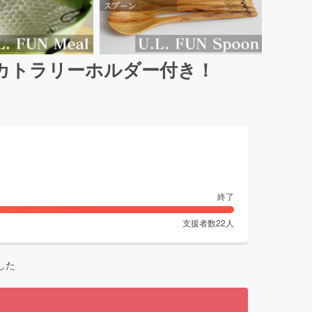
カトラリーホルダー付き！
終了
支援者数
22
人
した