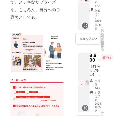
なたか
で、ステキなサプライズ
者：
らいた
17人
だいた
を。もちろん、自分へのご
お届
アイデ
け予
褒美としても。
アをも
定：
とに、
2023
年05
オリジ
こ
月
ナルの
の
リ
マグ
タ
ー
カップ
ン
詳細を見る
を
をデザ
選
択
インし
す
る
お届け
8,8
いたし
残り86
ます。
00
円
温もり
【Tシャ
の一杯
ツプラ
で、特
ン】 あ
別なひ
なたか
と時
支援
らいた
を。 備
者：
だいた
考欄に
14人
アイデ
て、デ
お届
アをも
ザイン
け予
とに、
生成の
定：
オリジ
2023
元にな
年05
ナルのT
るギフ
こ
月
シャツ
トの受
の
リ
をデザ