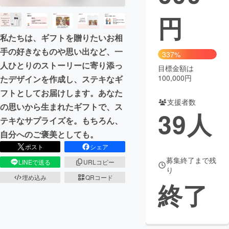
円
まちづくり・地域活性化
私たちは、ギフトを贈りたいお相
手の好きなものや思い出など、一
CAMPFIRE for Social Good
CAMPFIRE Creation
337%
人ひとりのストーリーに寄り添っ
CAMPFIREふるさと納税
machi-ya
コミュニティ
目標金額は
100,000円
たデザインを作成し、ステキなギ
フトとしてお届けします。あなた
支援者数
の思いから生まれたギフトで、ス
39
人
テキなサプライズを。もちろん、
自分へのご褒美としても。
ポスト
シェア
募集終了まで残
LINEで送る
URLコピー
り
埋め込み
QRコード
終了