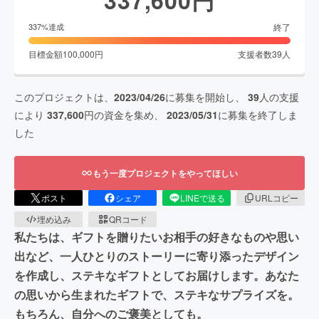
終了
337
%達成
目標金額
100,000
円
支援者数
39
人
このプロジェクトは、
2023/04/26
に募集を開始し、
39
人の支援
により
337,600
円の資金を集め、
2023/05/31
に募集を終了しま
した
もう一度プロジェクトをやってほしい
ポスト
シェア
LINEで送る
URLコピー
埋め込み
QRコード
私たちは、ギフトを贈りたいお相手の好きなものや思い
出など、一人ひとりのストーリーに寄り添ったデザイン
を作成し、ステキなギフトとしてお届けします。あなた
の思いから生まれたギフトで、ステキなサプライズを。
もちろん、自分へのご褒美としても。