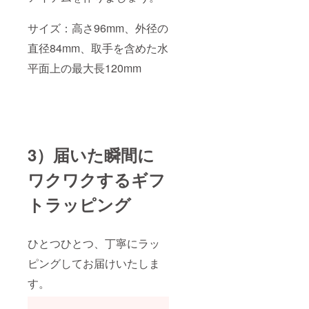
53cm/
*1個
袖丈：
サイズ：高さ96mm、外径の
23cm/
［L］身
直径84mm、取手を含めた水
丈：
76cm/
平面上の最大長120mm
身幅：
60cm/
肩幅：
56cm/
袖丈：
25cm/
［XL］
3）届いた瞬間に
身丈：
80cm/
身幅：
ワクワクするギフ
63cm/
肩幅：
トラッピング
59cm/
袖丈：
27cm/ ※
デザイ
ひとつひとつ、丁寧にラッ
ン生成
ピングしてお届けいたしま
にギフ
トの贈
す。
り先の
情報や
絵の