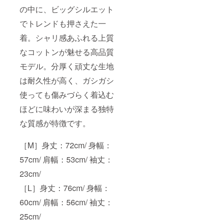
だ快適
エット
［L］身
の中に、ビッグシルエット
＆強靭
【9.1oz
丈：
モデ
でトレンドも押さえた一
スー
76cm/
ル】
パータ
身幅：
着。シャリ感あふれる上質
［S］身
フなア
60cm/
丈：
メリカ
肩幅：
なコットンが魅せる高品質
65cm/
ンモデ
56cm/
身幅：
ル】
袖丈：
モデル。分厚く頑丈な生地
49cm/
［M］
25cm/
肩幅：
身丈：
［XL］
は耐久性が高く、ガシガシ
42cm/
72cm/
身丈：
袖丈：
身幅：
使っても傷みづらく着込む
80cm/
19cm
57cm/
身幅：
ほどに味わいが深まる独特
［M］
肩幅：
63cm/
身丈：
53cm/
肩幅：
な質感が特徴です。
69cm/
袖丈：
59cm/
身幅：
23cm/
袖丈：
52cm/
［L］身
27cm/ ※
［M］身丈：72cm/ 身幅：
肩幅：
丈：
デザイ
46cm/
76cm/
ン生成
57cm/ 肩幅：53cm/ 袖丈：
袖丈：
身幅：
にギフ
20cm
60cm/
23cm/
トの贈
［L］身
肩幅：
り先の
丈：
［L］身丈：76cm/ 身幅：
56cm/
情報や
73cm/
袖丈：
絵の
60cm/ 肩幅：56cm/ 袖丈：
身幅：
25cm/
タッチ
55cm/
［XL］
の指定
25cm/
肩幅：
身丈：
が必要