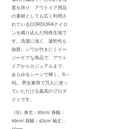
水彩画
スト
ル】
度を誇り、アウトドア用品
風 ・写
で） ■T
［S］身
実的に
シャツ
丈：
の素材としても広く利用さ
など
につい
65cm/
（ご依
て ○レ
身幅：
れているCORDURAナイロ
頼の一
ギュ
49cm/
例） ・
ラー
ンを織り込んだ特殊生地で
肩幅：
猫とお
フィッ
42cm/
す。洗濯に強く、速乾性も
花が好
ト
袖丈：
きで、
【コー
19cm
抜群。シワが付きにくイー
スイス
デュラ
［M］
で鉄道
ナイロ
身丈：
ジーケアな商品で、アウト
に乗り
ンを織
69cm/
ながら
り込ん
身幅：
ドアからカジュアルまで、
氷河を
だ快適
52cm/
見たい
＆強靭
あらゆるシーンで輝く。S～
肩幅：
と思っ
モデ
46cm/
ている
XL、男女兼用で万人に使っ
ル】
袖丈：
（ゲー
［S］身
20cm
ていただける最高のプロダ
ムのよ
丈：
［L］身
うな３D
65cm/
丈：
クトです。
のリア
身幅：
73cm/
ルテイ
49cm/
身幅：
スト
肩幅：
55cm/
［S］身丈：65cm/ 身幅：
で） ・
42cm/
肩幅：
花とク
袖丈：
50cm/
49cm/ 肩幅：42cm/ 袖丈：
マぬい
19cm
袖丈：
ぐるみ
19cm
［M］
22cm