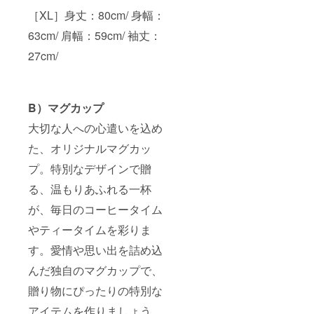
50cm/
80cm/
な理由
［XL］身丈：80cm/ 身幅：
袖丈：
身幅：
につい
22cm
63cm/
ては、
63cm/ 肩幅：59cm/ 袖丈：
［XL］
肩幅：
本文を
身丈：
27cm/
59cm/
ご覧く
77cm/
袖丈：
ださ
身幅：
27cm/ ※
い。 T
58cm/
デザイ
シャツ
肩幅：
ン生成
*1枚
B）マグカップ
54cm/
にギフ
袖丈：
トの贈
大切な人への心遣いを込め
24cm ○
り先の
ビッグ
情報や
た、オリジナルマグカッ
シル
絵の
エット
タッチ
プ。特別なデザインで贈
【9.1oz
の指定
る、温もりあふれる一杯
スー
が必要
パータ
な理由
が、毎日のコーヒータイム
フなア
につい
メリカ
ては、
やティータイムを彩りま
ンモデ
本文を
ル】
ご覧く
す。愛情や思い出を詰め込
［M］
ださ
身丈：
い。 T
んだ独自のマグカップで、
72cm/
シャツ*
身幅：
贈り物にぴったりの特別な
１個、
57cm/
マグ
アイテムを作りましょう。
肩幅：
カップ