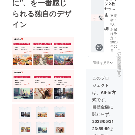
に"、を一番感じ
タッチ
ツ２枚
て、デ
す。 ■
のご希
セッ
ザイン
デザイ
望 ・
られる独自のデザ
ト】 お
生成の
ンにつ
ポップ
支援
揃いの
元にな
いての
で温か
者：
イン
ギフト
るギフ
必要事
5人
みのあ
や、ご
トの受
項 ①ギ
るイラ
お届
両親へ
け取り
フトの
け予
スト ・
のプレ
手の方
定：
受け取
水彩画
ゼント
2023
の情報
り手の
風 ・写
年05
などお
や、絵
情報 ・
実的に
こ
月
得な２
のタッ
の
趣味や
など
リ
枚セッ
チのご
タ
好きな
（ご依
ー
トにな
希望を
ン
もの ・
詳細を見る
頼の一
を
りま
必ずご
選
思い出
例） ・
択
す。 サ
入力お
す
の場所
猫とお
る
イズは
願いい
など ②
このプロ
花が好
それぞ
たしま
絵の
きで、
ジェクト
れご指
す。 ■
タッチ
スイス
定いた
デザイ
のご希
は、
All-In方
で鉄道
だけま
ンにつ
望 ・
に乗り
式
です。
す。 あ
いての
ポップ
ながら
なたか
必要事
で温か
目標金額に
氷河を
らいた
項 ①ギ
みのあ
見たい
関わらず、
だいた
フトの
るイラ
と思っ
アイデ
受け取
スト ・
2023/05/31
ている
アをも
り手の
水彩画
（ゲー
23:59:59
ま
とに、
情報 ・
風 ・写
ムのよ
オリジ
趣味や
実的に