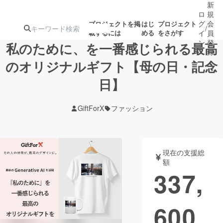
新
ロ
規
グ
会
プロジェクトを掲
はじ
プロジェクト
/
載するには
める
をさがす
イ
員
ン
登
私のために、を一番感じられる最高
録
のオリジナルギフト【母の日・記念
日】
人気のプロ
注目のリ
注目の新着プロ
募集終了が近いプ
もうすぐ公開
ジェクト
ターン
ジェクト
ロジェクト
されます
GiftForX
ファッション
アート・写真
音楽
現在の支援総
テクノロジー・ガジェット
ゲーム・サ
額
337,
映像・映画
書籍・雑誌
600
ビジネス・起業
チャレンジ