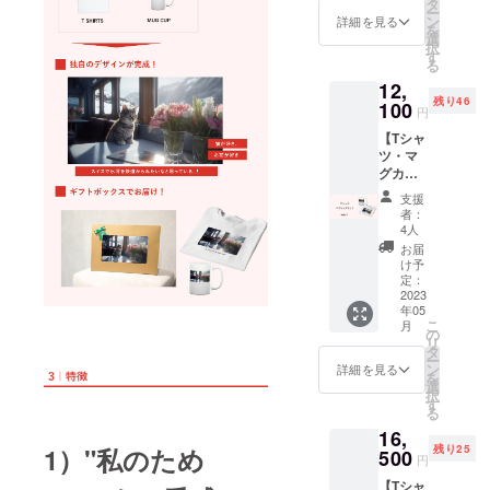
け取り
タ
ー
インし
手の方
ン
詳細を見る
を
お届け
の情報
選
択
いたし
や、絵
す
る
ます。
のタッ
12,
感謝と
チのご
残り46
思い出
100
希望を
円
を綴る
必ずご
【Tシャ
特別な
入力お
ツ・マ
ギフ
願いい
グカッ
ト。 備
たしま
プセッ
考欄に
す。 ■
支援
ト】 T
て、デ
デザイ
者：
シャツ
ザイン
ンにつ
4人
と、マ
生成の
いての
お届
グカッ
元にな
必要事
け予
プの
るギフ
定：
項 ①ギ
セット
2023
トの受
フトの
年05
になり
け取り
受け取
こ
月
ます。
手の方
の
り手の
リ
Tシャツ
の情報
タ
情報 ・
ー
とマグ
や、絵
ン
趣味や
詳細を見る
を
カップ
のタッ
選
好きな
択
のデザ
チのご
す
もの ・
る
インは
希望を
思い出
16,
同一に
必ずご
の場所
残り25
1）"私のため
なりま
500
入力お
など ②
円
す。 備
願いい
絵の
【Tシャ
考欄に
たしま