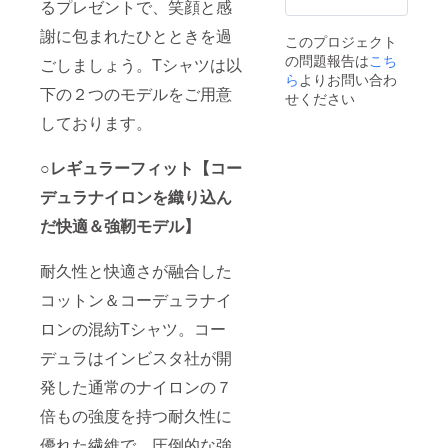
り先の
るプレゼントで、笑顔と感
入力お
氷河を
化祭で
情報や
願いい
見たい
一緒に
謝に包まれたひとときを過
絵の
このプロジェクト
たしま
と思っ
銀杏並
タッチ
の問題報告は
こち
す。 ■
ている
ごしましょう。Tシャツは以
木の下
の指定
デザイ
ら
よりお問い合わ
（ゲー
を歩い
が必要
下の２つのモデルをご用意
ンにつ
ムのよ
たこと
せください
な理由
いての
うな３D
が思い
につい
しております。
必要事
のリア
出（カ
ては、
項 ①ギ
ルテイ
ラフル
本文を
フトの
スト
なポッ
ご覧く
○レギュラーフィット【コー
受け取
で） ・
プイラ
ださ
り手の
花とク
スト
い。 マ
デュラナイロンを織り込ん
情報 ・
マぬい
で） ■T
グカッ
趣味や
ぐるみ
だ快適＆強靭モデル】
シャツ
プ*1個
好きな
が好き
につい
もの ・
で、大
て ○レ
思い出
耐久性と快適さが融合した
学の文
ギュ
の場所
化祭で
ラー
コットン＆コーデュラナイ
など ②
一緒に
フィッ
絵の
銀杏並
ト
ロンの混紡Tシャツ。コー
タッチ
木の下
【コー
のご希
を歩い
デュラ
デュラはインビスタ社が開
望 ・
たこと
ナイロ
ポップ
が思い
ンを織
発した通常のナイロンの７
で温か
出（カ
り込ん
みのあ
倍もの強度を持つ耐久性に
ラフル
だ快適
るイラ
なポッ
＆強靭
優れた繊維で、圧倒的な強
スト ・
プイラ
モデ