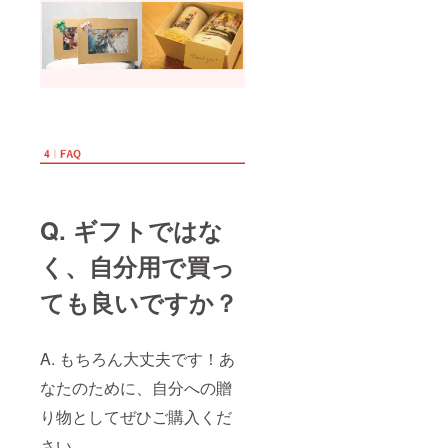
タッチ
の指定
が必要
な理由
につい
ては、
本文を
ご覧く
ださ
い。 T
シャツ
*2枚
Q. ギフトではな
く、自分用で買っ
ても良いですか？
A. もちろん大丈夫です！あ
なたのために、自分への贈
り物としてぜひご購入くだ
さい。