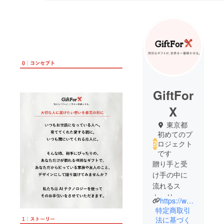
GiftFor
X
東京都
初めてのプ
ロジェクト
です
贈り手と受
け手の中に
流れるス
トーリーを
https://www.instagram.com/giftforx.official/
ギフトに。
特定商取引
先端テクノ
法に基づく