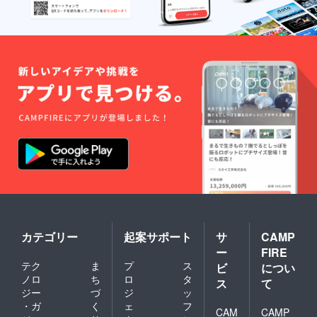
カテゴリー
起案サポート
サ
CAMP
ー
FIRE
テク
ま
プ
ス
ビ
につい
ノロ
ち
ロ
タ
ス
て
ジー
づ
ジ
ッ
・ガ
く
ェ
フ
CAM
CAMP