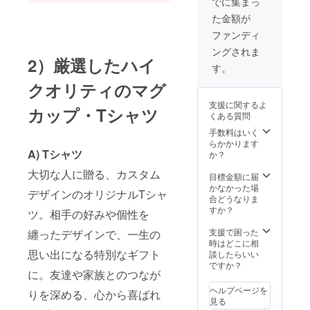
でに集まっ
うな３D
ナルのT
好きな
など
のリア
た金額が
シャツ
もの ・
（ご依
ルテイ
をデザ
思い出
頼の一
ファンディ
スト
インし
の場所
例） ・
で） ・
ングされま
お届け
など ②
猫とお
花とク
2）厳選したハイ
いたし
絵の
花が好
す。
マぬい
ます。
タッチ
きで、
ぐるみ
クオリティのマグ
感謝と
のご希
スイス
が好き
思い出
望 ・
で鉄道
で、大
支援に関するよ
を綴る
ポップ
カップ・Tシャツ
に乗り
学の文
くある質問
特別な
で温か
ながら
化祭で
ギフ
みのあ
手数料はいく
氷河を
一緒に
ト。 備
るイラ
らかかります
見たい
銀杏並
考欄に
A) Tシャツ
スト ・
か？
と思っ
木の下
て、デ
水彩画
ている
を歩い
大切な人に贈る、カスタム
ザイン
風 ・写
目標金額に届
（ゲー
たこと
生成の
実的に
かなかった場
ムのよ
が思い
デザインのオリジナルTシャ
元にな
など
合どうなりま
うな３D
出（カ
るギフ
（ご依
すか？
のリア
ラフル
ツ。相手の好みや個性を
トの受
頼の一
ルテイ
なポッ
け取り
例） ・
支援で困った
スト
纏ったデザインで、一生の
プイラ
手の方
猫とお
時はどこに相
で） ・
スト
の情報
思い出になる特別なギフト
花が好
談したらいい
花とク
で） ※
や、絵
きで、
ですか？
マぬい
デザイ
に。友達や家族とのつなが
のタッ
スイス
ぐるみ
ン生成
チのご
で鉄道
が好き
にギフ
ヘルプページを
りを深める、心から喜ばれ
希望を
に乗り
で、大
トの贈
見る
必ずご
ながら
学の文