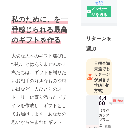
表記
ロジーを活
メッセー
用して、"私
ジを送る
のために"、
私のために、を一
を一番感じ
番感じられる最高
られる最高
のオリジナ
リターンを
のギフトを作る
ルギフトを
お届けいた
選ぶ
します。
大切な人へのギフト選びに
目標金額
悩むことはありませんか？
未達でも
私たちは、ギフトを贈りた
リターン
が届きま
いお相手の好きなものや思
す
(All-in
い出など一人ひとりのス
方式)
トーリーに寄り添ったデザ
4,4
残り83
00
円
インを作成し、ギフトとし
【マグ
てお届けします。あなたの
カップ
プラ
思いから生まれたギフト
ン】 あ
支援