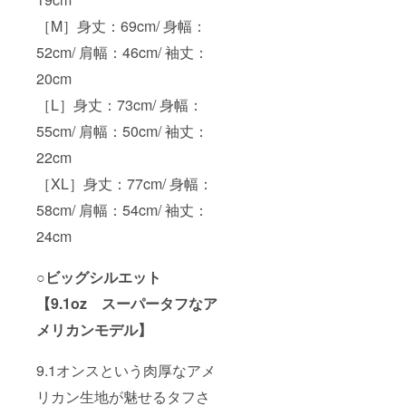
が好き
身丈：
［XL］
［M］身丈：69cm/ 身幅：
で、大
69cm/
身丈：
学の文
身幅：
77cm/
52cm/ 肩幅：46cm/ 袖丈：
化祭で
52cm/
身幅：
一緒に
肩幅：
58cm/
20cm
銀杏並
46cm/
肩幅：
木の下
袖丈：
54cm/
［L］身丈：73cm/ 身幅：
を歩い
20cm
袖丈：
たこと
［L］身
55cm/ 肩幅：50cm/ 袖丈：
24cm ○
が思い
丈：
ビッグ
22cm
出（カ
73cm/
シル
ラフル
身幅：
エット
［XL］身丈：77cm/ 身幅：
なポッ
55cm/
【9.1oz
プイラ
肩幅：
スー
58cm/ 肩幅：54cm/ 袖丈：
スト
50cm/
パータ
で） ■T
袖丈：
フなア
24cm
シャツ
22cm
メリカ
につい
［XL］
ンモデ
て ○レ
身丈：
○ビッグシルエット
ル】
ギュ
77cm/
［M］
ラー
【9.1oz スーパータフなア
身幅：
身丈：
フィッ
58cm/
72cm/
メリカンモデル】
ト
肩幅：
身幅：
【コー
54cm/
57cm/
デュラ
袖丈：
肩幅：
9.1オンスという肉厚なアメ
ナイロ
24cm ○
53cm/
ンを織
ビッグ
袖丈：
リカン生地が魅せるタフさ
り込ん
シル
23cm/