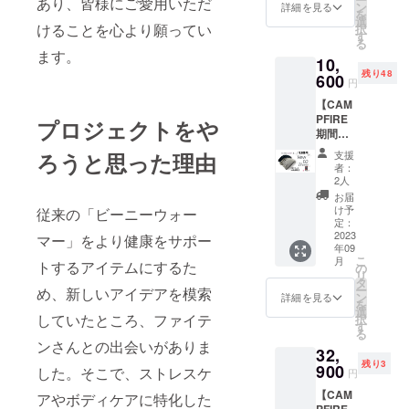
あり、皆様にご愛用いただ
枚コー
ラッ
ン
詳細を見る
を
ス
ク、グ
選
けることを心より願ってい
択
25%OF
レーの
す
る
F ・
２種類
ます。
10,
B2War
からお
残り48
mer×2
600
選び頂
円
・パ
けま
【CAM
ワー
す。 ・
PFIRE
テープ
発送は
プロジェクトをや
期間限
×2 ・限
郵政レ
定：50
定80名
ター
支援
ろうと思った理由
セッ
様希望
パック
者：
ト】
小売価
を予定
2人
ファイ
格
してお
お届
テンの
10,270
りま
け予
従来の「ビーニーウォー
パワー
円
定：
す。 ＊
テープ
2023
→7,700
マー」をより健康をサポー
色の変
年09
が3枚付
円(送
更は出
こ
月
き 限
トするアイテムにするた
料・税
の
来ませ
リ
定特価3
込） ・
タ
ん。よ
ー
め、新しいアイデアを模索
枚コー
色はブ
ン
くご確
詳細を見る
を
ス
ラッ
選
認をお
していたところ、ファイテ
択
30%OF
ク、グ
す
願いい
る
F ・
レーの2
たしま
ンさんとの出会いがありま
32,
B2War
種類か
す。 ＊
残り3
mer×3
900
らお選
サイズ
した。そこで、ストレスケ
円
・パ
び頂け
は、男
【CAM
ワー
アやボディケアに特化した
ます。
女フ
PFIRE