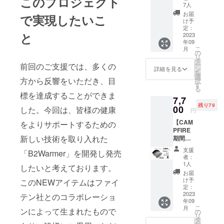
このプロジェクト
ト】
7人
発しまし
ファイ
お届
で実現したいこ
た。
テンの
け予
パワー
定：
と
テープ
2023
年09
が１枚
こ
月
付き
の
リ
限定特
タ
ー
前回のご支援では、多くの
価１枚
ン
詳細を見る
を
コース
選
方から反響をいただき、目
択
20%OF
す
る
F ・
標を達成することができま
7,7
B2War
残り79
mer×1
00
した。今回は、皆様の健康
円
・パ
【CAM
ワー
をよりサポートするための
PFIRE
テープ×
新しい技術を取り入れた
期間限
１ ・限
定：80
定100名
支援
「B2Warmer」を開発し発売
セッ
様希望
者：
ト】
小売価
1人
したいと考えております。
ファイ
格5,173
お届
テンの
円
け予
このNEWアイテムはファイ
パワー
→4,100
定：
テープ
2023
円(送
テン社とのコラボレーショ
年09
が2枚付
料・税
こ
月
き 限
ンによって生まれたもので
込） ・
の
リ
定特価2
色はブ
タ
ー