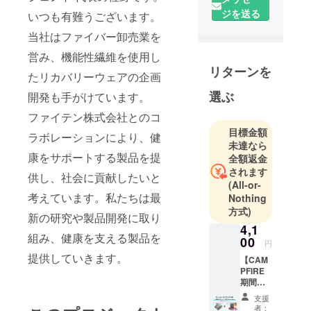
役員の一人
ジを送る
いつも有難うございます。
が開発した
繊維素材で
当社はファイバー卸売業を
ある『ソル
営み、機能性繊維を使用し
ファイバー
リターンを
たリカバリーウェアの企画
』と『エレ
テックス
選ぶ
開発も手がけています。
Ⅰ、Ⅱ』の
ファイテン株式会社とのコ
卸売業を開
目標金額
ラボレーションにより、健
始しまし
未達なら
た。そし
康をサポートする製品を提
全額返金
て、2021年
されます
供し、社会に貢献したいと
(All-or-
12月には、
考えています。私たちは最
Nothing
この繊維素
方式)
材を使った
新の研究や製品開発に取り
4,1
新商品とし
組み、健康を支える製品を
00
円
て、『ビー
提供していきます。
【CAM
ニーウォー
PFIRE
マー』と
期間限
『アームカ
定：100
支援
セッ
バー』を開
者：