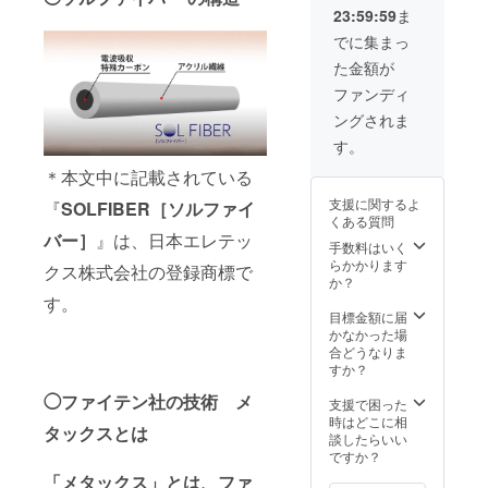
色の変
23:59:59
ま
0円(送
更は出
料・税
来ませ
でに集まっ
込） ・
ん。よ
た金額が
色はブ
くご確
ラッ
認をお
ファンディ
ク、グ
願いい
ングされま
レーの2
たしま
種類か
す。 ＊
す。
らお選
サイズ
び頂け
＊本文中に記載されている
は、男
ます。
女フ
支援に関するよ
『
SOLFIBER［ソルファイ
・発送
リーサ
くある質問
は宅急
イズで
バー］
』は、日本エレテッ
便を予
す。
手数料はいく
定して
らかかります
クス株式会社の登録商標で
おりま
か？
す。 ＊
す。
色の変
目標金額に届
更は出
かなかった場
来ませ
合どうなりま
ん。よ
すか？
くご確
◯ファイテン社の技術 メ
認をお
支援で困った
願いい
時はどこに相
タックスとは
たしま
談したらいい
す。 ＊
ですか？
サイズ
「メタックス」とは、ファ
は、男