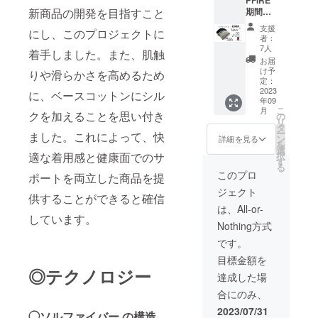
テープ
・発送
リーサ
期間限
新商品の開発を目指すこと
×3 ・限
は郵政
イズで
定：10
定50名
レター
す。
支援
にし、このプロジェクトに
セッ
様希望
パック
者：
ト】
小売価
を予定
7人
着手しました。また、肌触
ファイ
格
してお
お届
テンの
15,220
りま
け予
りや滑らかさを高めるため
パワー
円
定：
す。 ＊
テープ
2023
→10,60
色の変
に、ベースコットンにシル
年09
が10枚
0円(送
更は出
こ
月
付き
クを加えることを思い付き
料・税
の
来ませ
リ
限定特
込） ・
タ
ん。よ
ー
ました。これによって、快
価10枚
色はブ
ン
くご確
詳細を見る
を
コース
ラッ
選
認をお
択
適な着用感と健康面でのサ
35%OF
ク、グ
す
願いい
る
F ・
レーの2
たしま
このプロ
ポートを両立した商品を提
B2War
種類か
す。 ＊
ジェクト
mer×10
らお選
サイズ
供することができると確信
・パ
び頂け
は、男
は、All-or-
ワー
ます。
しています。
女フ
Nothing方式
テープ
・発送
リーサ
×10 ・
は郵政
イズで
です。
限定10
レター
す。
目標金額を
名様希
パック
◎テクノロジー
望小売
を予定
達成した場
価格
してお
合にのみ、
50,650
りま
円
す。 ＊
2023/07/31
◯ソルファイバー の構造
→32,90