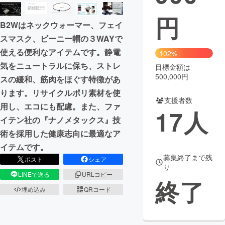
円
まちづくり・地域活性化
B2Wはネックウォーマー、フェイ
スマスク、ビーニー帽の３WAYで
CAMPFIRE for Social Good
CAMPFIRE Creation
使える便利なアイテムです。静電
102%
CAMPFIREふるさと納税
machi-ya
コミュニティ
気をニュートラルに保ち、ストレ
目標金額は
500,000円
スの緩和、筋肉をほぐす特徴があ
ります。リサイクルポリ素材を使
支援者数
用し、エコにも配慮。また、ファ
17
人
イテン社の『ナノメタックス』技
術を採用した健康志向に最適なア
イテムです。
募集終了まで残
ポスト
シェア
り
LINEで送る
URLコピー
終了
埋め込み
QRコード