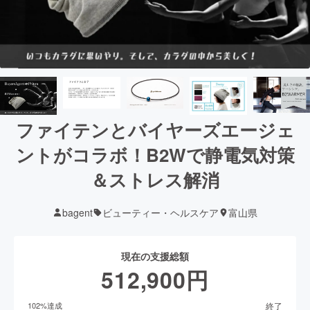
ファイテンとバイヤーズエージェ
ントがコラボ！B2Wで静電気対策
＆ストレス解消
bagent
ビューティー・ヘルスケア
富山県
現在の支援総額
512,900
円
終了
102
%達成