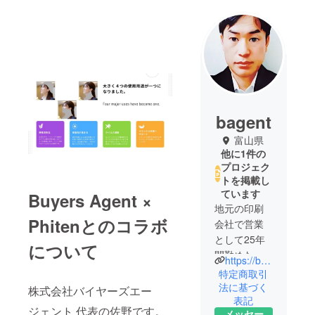
bagent
富山県
他に1件の
プロジェク
トを掲載し
ています
Buyers Agent ×
地元の印刷
Phitenとのコラボ
会社で営業
として25年
について
間勤めた
https://bagent.jp/
後、自身の
特定商取引
起業を決意
法に基づく
株式会社バイヤーズエー
表記
しました。
ジェント 代表の佐野です。
メッセー