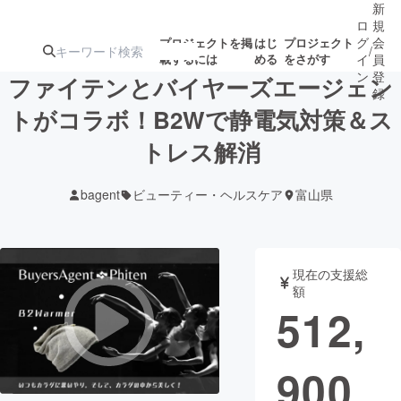
新
ロ
規
グ
会
プロジェクトを掲
はじ
プロジェクト
/
載するには
める
をさがす
イ
員
ン
登
ファイテンとバイヤーズエージェン
録
トがコラボ！B2Wで静電気対策＆ス
トレス解消
人気のプロ
注目のリ
注目の新着プロ
募集終了が近いプ
もうすぐ公開
ジェクト
ターン
ジェクト
ロジェクト
されます
bagent
ビューティー・ヘルスケア
富山県
アート・写真
音楽
現在の支援総
テクノロジー・ガジェット
ゲーム・サ
額
512,
映像・映画
書籍・雑誌
900
ビジネス・起業
チャレンジ