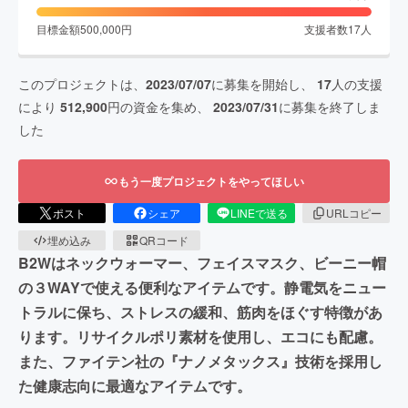
目標金額
500,000
円
支援者数
17
人
このプロジェクトは、
2023/07/07
に募集を開始し、
17
人の支援
により
512,900
円の資金を集め、
2023/07/31
に募集を終了しま
した
もう一度プロジェクトをやってほしい
ポスト
シェア
LINEで送る
URLコピー
埋め込み
QRコード
B2Wはネックウォーマー、フェイスマスク、ビーニー帽
の３WAYで使える便利なアイテムです。静電気をニュー
トラルに保ち、ストレスの緩和、筋肉をほぐす特徴があ
ります。リサイクルポリ素材を使用し、エコにも配慮。
また、ファイテン社の『ナノメタックス』技術を採用し
た健康志向に最適なアイテムです。